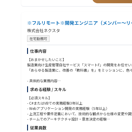
（将来的には）Salestechの企画・導入・運用、BIツール（Tabl
・職務内容の変更の範囲：会社の定めるすべての業務
【組織詳細とミッション】
※フルリモート※開発エンジニア（メンバー～リー
所属部門：事業企画部DX推進グループ
組織人数：4名
株式会社ネクスタ
◆ミッション◆
在宅勤務可
・営業DX戦略策及び実行
・BI（Tableau）ツールの企画・推進
仕事内容
・Salestechの企画率・導入・推進
【おまかせしたいこと】
・Salesforceの設計・改修（開発）・運用
製造業向け生産管理自社サービス「スマートF」の開発をお任せい
・生成AI活用の戦略策定・企画・推進・実装
「あらゆる製造業に、改善の「教科書」を」をミッションに、色
【配属組織が対峙しているテーマ】
- 具体的な業務内容
・中長期DX戦略の策定
- プロダクト開発と課題定義
・Salesforceのデータフロー抜本改修
求める経験 / スキル
- 企画側が提示する要件に対し、業務フローやDB構造との整合性
・生成AIの戦略策定・AIエージェントの非エンジニアへの導入
- 複雑なドメイン知識を整理し、拡張性の高いモデルへ落とし込
【必須スキル】
- プロダクトの肥大化を防ぐための「機能追加の抑制」や「共通
- C#またはVBでの実務経験3年以上
- Webアプリケーション開発の実務経験（5年以上）
- AI駆動開発の標準化
- 上流工程や要件定義において、技術的な観点から仕様の変更や
- AIの活用(ClaudeCode, Devin, gemini等)を前提とし
- チームでのアーキテクチャ設計・意思決定の経験
- 開発時間を圧縮し、浮いた時間を「ドメインの理解」と「設計
従業員数
【歓迎スキル】