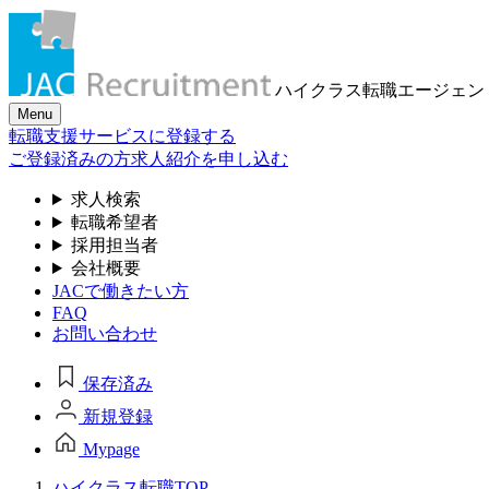
ハイクラス転職
エージェン
Menu
転職支援サービスに登録する
ご登録済みの方
求人紹介を申し込む
求人検索
転職希望者
採用担当者
会社概要
JACで働きたい方
FAQ
お問い合わせ
保存済み
新規登録
Mypage
ハイクラス転職TOP