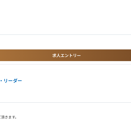
場の困りごと・業務フローを把握する
を特定し、整理・抽象化する
仕様策定、エッジケース・QA観点の整理
で進める」を握る
経験がある
コープ調整・リリース推進を行う
テストする
り切れる
n
性の取れたデジタルデータ構造へと変換するスキル。
求人エントリー
ロダクトが業界標準へと成長していく過程を経験できる。
性を実効的に高めるためのAI実装経験。
であり、自分の設計した機能が現場の生産性を変える手応えが得られます。
・リーダー
「何を作るか」という意思決定の根幹に関わることができます。
ーが真に困っていることを解決するという、実直なプロダクト開発に専念できる環境
て頂きます。