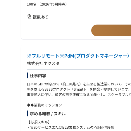
- チームの技術力底上げ
以下の技術環境での業務経験
108名
（2026年6月時点）
- ドメインチーム（受注・在庫・生産等）のリーダーとして、コ
-SQLServer, ASP.NET MVC WebAPI, AWS, Azure, React/Vu
- AIコーディングツールを実務で使い込んでいる方
複数あり
【ネクスタの特徴】
・フルリモート
・フルフレックス
・自社開発プロダクト
・製造業向けSaaS
【開発組織】
・PO1名、PdM1名、企画/設計エンジニア3名
※フルリモート※PdM(プロダクトマネージャー）
・フルスタックエンジニア7名、業務委託2名
株式会社ネクスタ
・機能ごとにチームが分けていて3チームで稼働中
仕事内容
【開発体制】
・アジャイル開発
日本のGDPの約20%（約120兆円）を占める製造業において
・POがユーザインタビューからの要望の管理
務を支えるSaaSプロダクト「Smart F」を開発・提供しています
・PdMと企画/設計エンジニアで仕様の策定
事業拡大に伴い、顧客の声を正確に捉え抽象化し、スケーラブル
・実装担当者であっても、仕様の関与も随時実施
・デザインコンセプトはデザイナーで決定
◆◆業務のミッション
実装時のデザインはPdMとエンジニアで確定
・現場課題の構造化：製造現場の運用や多岐にわたる要望をヒア
求める経験 / スキル
・プロダクトへの抽象化：特定の1社のためのカスタマイズでは
【これから解決したい技術的な課題】
・開発とビジネスの橋渡し：開発チームが実装に取り組めるよう
【必須スキル】
・CI/CDの環境整備
・WebサービスまたはB2B業務システムのPdM/PM経験
・テストの自動化