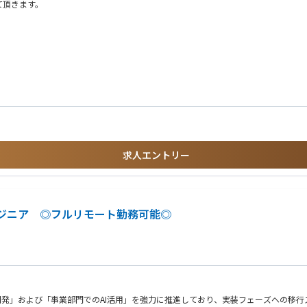
て頂きます。
る方
求人エントリー
ンジニア ◎フルリモート勤務可能◎
開発」および「事業部門でのAI活用」を強力に推進しており、実装フェーズへの移行