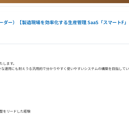
eau）の設計・構築・運用
ダー）【製造現場を効率化する生産管理 SaaS「スマートF
たします。
々な運用にも耐えうる汎用的で分かりやすく使いやすいシステムの構築を目指してい
を検証・提案
む設計業務
化」の判断
調整をリードした経験
た開発フローの構築および実践とチーム内への展開
の検討」に充てるスタイルの実践