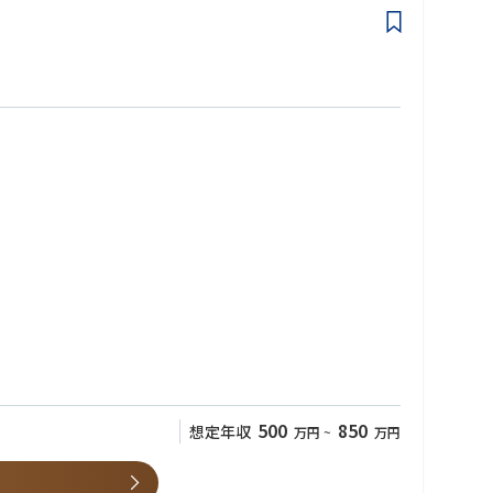
（同社では海外拠点にもデザインチーム、マーケティングチームの
500
850
想定年収
万円
~
万円