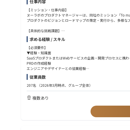
仕事内容
【ミッション・仕事内容】
ヌーラボのプロダクトマネージャーは、同社のミッション「To make cr
プロダクトのビジョンとロードマップの策定・実行から、多様なス
【具体的な挑戦課題】
プロダクト戦略・ビジョン・ロードマップの策定と優先順位付け
求める経験 / スキル
データ構造や制約を理解した上での、PRD（プロダクト要件定義
パフォーマンス測定やユーザー行動ログの分析を通じた継続的な
【必須要件】
開発・デザイン・CS・マーケティングなど、多様なチームとの共
▼経験・知識面
SaaSプロダクトまたはWebサービスの企画・開発プロセスに携
【具体的な仕事内容】
PRDの作成経験
■ヌーラボサービスの事業規模拡大
エンジニアやデザイナーとの協業経験
顧客のニーズと市場のトレンドを理解し、ヌーラボのミッション
アジャイル開発（Scrum / Kanbanなど）の手法を用いたPM経験
従業員数
プロダクト戦略の策定・実行、プロダクトビジョン / ロードマ
定量・定性データ分析の基礎知識およびBIツールの利用経験
まずはいくつかのチームを担当してもらい、プロダクト・顧客・
207名
（2026年3月時点、グループ全体）
▼素養・スキル面
■プロダクト要件定義とプロジェクトマネジメント
遊び心を持って取り組むことができる
複数あり
ユーザーストーリーや要件定義などをPRDに落とし込み、開発要
顧客の声をただ聞くだけでなく、ヌーラボのミッションに共感し
エンジニアやデザイナーと協働し、アジャイル開発の手法を活用
進んでアウトプット・言語化できるスキル
リモートワーク中心の働き方において、想いや考えを言語化する
■効果測定とデータ分析
グローバルへのマインドセット
パフォーマンス測定、ユーザー行動ログや調査結果の分析・振り
英語でのコミュニケーションに抵抗がない方（翻訳ツールの利用可
■ステークホルダーとのコミュニケーション