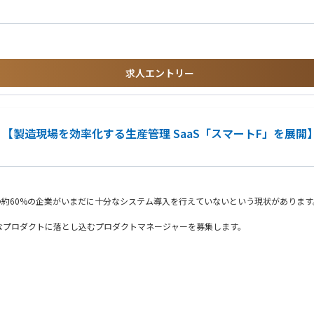
ードレビューや設計判断の基準作り
e.js（今後Blazorに移行予定）
求人エントリー
【製造現場を効率化する生産管理 SaaS「スマートF」を展開
、その約60%の企業がいまだに十分なシステム導入を行えていないという現状があり
。
なプロダクトに落とし込むプロダクトマネージャーを募集します。
リングし、本質的な課題を特定する。
なく、数千社が利用可能な「汎用的な機能」としてプロダクト構造に落とし込む。
、論理的かつ具体的な要件定義を行い、リリースまでのプロジェクトを推進する。