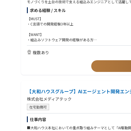
モノづくりを土台の技術で支える組込みエンジニアとして活躍し
求める経験 / スキル
【MUST】
・C言語での開発経験3年以上
【WANT】
・組込みソフトウェア開発の経験がある方
【パーソナリティ】
複数あり
・常に最新の情報をキャッチアップ、勉強しようとする姿勢のあ
【大和ハウスグループ】AIエージェント開発エ
株式会社メディアテック
在宅勤務可
仕事内容
■大和ハウス本社においての重点取り組みテーマとして「AI駆動