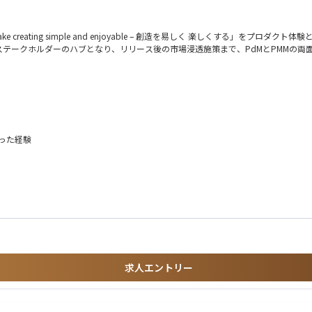
eating simple and enjoyable – 創造を易しく 楽しくする」をプロダ
テークホルダーのハブとなり、リリース後の市場浸透施策まで、PdMとPMMの両
書）への落とし込み
改善
創・合意形成
わった経験
に共感しながら魅力的な製品を提供し続けます。
ップの策定・優先順位付けと実行を担います。
チームの理解を深めていただきます。
件を明確化します。
てプロダクト開発に取り組んでいただきたいと考えます。
したプロジェクトを推進します。
力、能動的なコミュニケーションが必要になります。
求人エントリー
返りを通して、継続的な改善を推進します。
 / 今後海外メンバーとの連携を強化していきます）