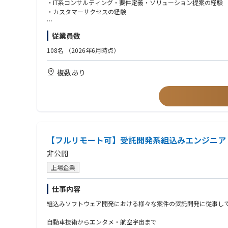
◆◆仕事内容
・IT系コンサルティング・要件定義・ソリューション提案の経験
・ユーザ増加時の負荷対策
・顧客ヒアリング： お客様先で業務運用を直接ヒアリングし、現
・カスタマーサクセスの経験
・課題の構造化： ヒアリング内容から、要望の裏にある真の課題
【開発環境】
・要件定義・設計： ユーザーストーリー作成、業務フロー設計、
【求めるスキル・姿勢】
■言語：C#
従業員数
・提案・合意形成： お客様への提案・すり合わせを行い、「これ
・お客様の前に立ち、業務運用を聞き出して要件に落とし込んだ
■フレームワーク：.net framework 4.8、ASP.NET MVC WebAPI2
・開発連携： 合意した要件を開発チームへ伝達し、仕様調整・ス
・曖昧な状態から優先順位を判断し、制約の中で現実解を出せる
■DB： Microsoft SQL Server
108名
（2026年6月時点）
・機能検証： リリースされた機能が設計意図どおりに動作するか
・関係者（顧客・開発・営業・CS）を巻き込み、合意形成までや
■使用ツール(環境)： AWS / GitHub / Slack / Gather.town / Notio
複数あり
【求める人物像】
◆◆このポジションで得られるスキル・経験
・実直に現場と向き合える方
・高度な抽象化・モデリング能力：複雑なアナログ業務を、整合
・論理的思考力に長けた方
・バーティカルSaaSのグロース経験：大きな市場において、プ
・ビジネスへの当事者意識
・実務に根ざしたAI活用：単なるトレンドではなく、製造業の生産
◆◆このポジションの魅力（できること）
・社会的なインパクト：日本の基幹産業の生産性に直結する仕事
【フルリモート可】受託開発系組込みエンジニア
・裁量と責任：経営陣や開発チームと密に連携し、プロダクトの
非公開
・純粋な課題解決への注力：トレンドに流されず、現場のユーザ
上場企業
仕事内容
組込みソフトウェア開発における様々な案件の受託開発に従事し
自動車技術からエンタメ・航空宇宙まで