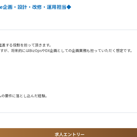
ーケティングチームなど多様なチームとの連携を通じたプロジェクト推進を担います
orce企画・設計・改修・運用担当◆
像度
組み込み、改善をリードした経験
ードバック）を通じたニーズの把握を進めます。
験）とクリエイティブな発想を併せ持つ方
ント関連の資格（PMP等）
長を推進する役割を担って頂きます。
きますが、将来的にはBizOpsやDX企画としての企画業務も担っていただく想定です。
ムの要件に落とし込んだ経験。
、分析、可視化
ュボードの作成
析経験
求人エントリー