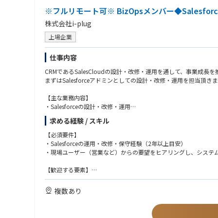
【歓迎要件】
開発、デザイン、カスタマーサクセス、カスタマーサポート、マ
※フルリモート可※ BizOpsメンバー◆Salesf
バックオフィス向け事業に関するユーザー像・ドメインの深い解
メンバーが在籍しています）。
ユーザーリサーチ・インタビューの実施および開発プロセスへの
株式会社i-plug
ユーザーやコミュニティとの対話（インタビュー、ユーザーフィ
データ分析スキル（SQL / Mixpanel / Tableau等の利用経
UXデザインやUI設計に関する知識、またはプロジェクトマネジメ
上場企業
仕事内容
CRMであるSalesCloudの設計・改修・運用を通して、事業成
まずはSalesforceアドミンとしての設計・改修・運用を担当頂
【主な業務内容】
・Salesforceの設計・改修・運用
・業務プロセス設計と改善
求める経験 / スキル
・各部門の業務プロセスを分析し、課題を特定
・効率化、標準化、自動化に向けた業務プロセスを設計、構築
【必須要件】
・新しい業務プロセス導入後の効果測定、継続的な改善
・Salesforceの運用・改修・保守経験（2年以上目安）
・データ利活用
・現場ユーザー（営業など）からの要望をヒアリングし、システ
・Salesforceをはじめとする各種データソースからのデータ収集
・事業課題の発見、改善策の立案、効果検証
【歓迎する要素】
・データに基づいた意思決定を支援するためのレポート、ダッシ
・課題特定・企画立案・Pjt組成・Pjt推進等の企画業務経験
・Tableau、PowerBIなどのBIツールの使用経験
複数あり
【本ポジションに期待する役割】
・スプレッドシート・SQL・SOQLを用いたデータ抽出、加工・分
・戦略に紐づいたSalesforceに関連する業務プロセスの再構築
・Salesforceの資格保持者
・Salesforceの設計・改修・運用