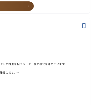
クトの推進を担うリーダー層の強化を進めています。
任せします。
事業部門と並走しながら、クライアント企業の中長期的な価値創出と