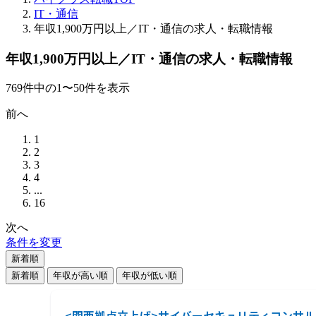
IT・通信
年収1,900万円以上／IT・通信の求人・転職情報
年収1,900万円以上／IT・通信の求人・転職情報
769
件
中の
1
〜
50
件を表示
前へ
1
2
3
4
...
16
次へ
条件を変更
新着順
新着順
年収が高い順
年収が低い順
<関西拠点立上げ>サイバーセキュリティコンサ