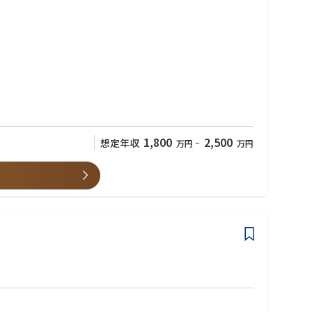
いただきます
 MS Dynamics365 が最適なのか」を業務・基盤双方の観点から
1,800
2,500
想定年収
万円
~
万円