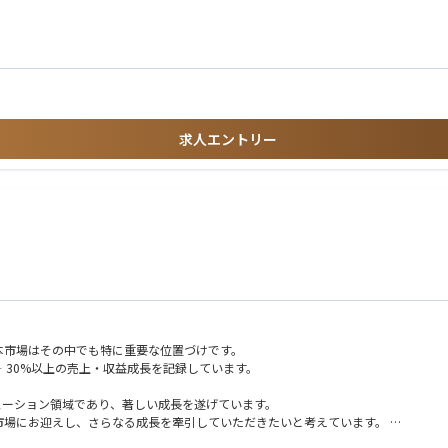
件の創出
支援
求人エントリー
ー志向の方
ーシップの高い方
）構想策定支援
きる方
支援
設計支援
と並走するポジションです。
日本市場はその中でも特に重要な位置づけです。
‐30%以上の売上・収益成長を記録しています。
大きい案件に関与可能。
ているソリューション領域であり、著しい成長を遂げています。
与できる環境です。
本市場にお迎えし、さらなる成長を牽引していただきたいと考えています。