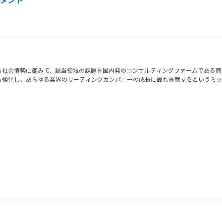
る社会情勢に鑑みて、該当領域の課題を国内発のコンサルティングファームである同
ら強化し、あらゆる業界のリーディングカンパニーの成長に最も貢献するというミッ
の把握から戦略構築、実行支援までのご支援を一気通貫で行っていただきます。
ティリスクの可視化、脆弱性診断・ペネトレーションテスト・TLTP実施 等
現ロードマップの策定 等
ッドチーム演習の実行、IR/CSIRT/SOC運用、ネットワーク・クラウド・OS
、生成AIの悪用により攻撃は低コスト・高頻度化。単体製品では限界があり、侵
ID/権限、ログ、設定不備を起点とするリスクが増大。技術とガバナンスの再設計
る資格保有
示厳格化により、実施内容と水準を説明できる体制が不可欠。セキュリティは経営管
ントに関する資格保有
C運用が疲弊。プロセス・自動化・組織設計を含む運用モデル刷新が急務。
備の支援経験