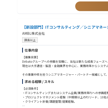
・セキュリティ製品の導入・運用経験、CSIRT/SOC業務の経験
【今後の展望（成長領域）
・侵入前提のレジリエンス設計：防御に加え、侵害時の判断・復旧・
・ゼロトラストの実装・定着：ID起点に端末・ネットワーク・デ
・KPI化と自動化の加速：MTTD/MTTR等を可視化し、SOAR
・サプライチェーン/グローバル対応：委託先を含む統制と多国
【新設部門】ITコンサルティング／シニアマネー
AMBL株式会社
課長以上
仕事内容
【募集背景】
Dirbatoグループへの参画を契機に、当社は新たな成長フェーズ
現在は大手通信・製造・金融業界を中心に、業務改革からシステ
その事業中核を担うシニアマネージャー・パートナー候補として
HP掲載：https://www.ambl.co.jp/news/detail/20251023_36474
求める経験 / スキル
【業務内容】
【必須条件】
当社のITコンサルティング部門における事業戦略推進および組織
・ITコンサルティングまたはシステム企画/業務改革PJへの参画経
・プロジェクトマネジメント経験（中規模以上のPJリード、10名
製造・金融・通信・不動産・建設業界などの大手企業を中心に、D
・クライアント折衝/課題整理/提案経験。
変革実現を支援いただきます。