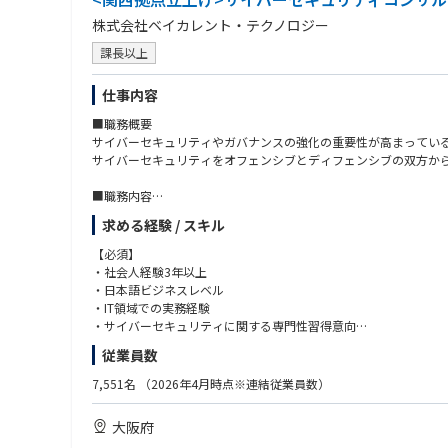
株式会社ベイカレント・テクノロジー
課長以上
仕事内容
■職務概要
サイバーセキュリティやガバナンスの強化の重要性が高まってい
サイバーセキュリティをオフェンシブとディフェンシブの双方か
■職務内容
クライアントが直面する、サイバーセキュリティに関するリスク
求める経験 / スキル
■プロジェクト事例
【必須】
リスク把握・評価：セキュリティ・リスクアセスメント、セキュリ
・社会人経験3年以上
セキュリティ戦略立案： セキュリティ高度化施策の企画、戦略実
・日本語ビジネスレベル
セキュリティ強化・運用・改善支援：セキュリティガバナンス強化、レ
・IT領域での実務経験
・サイバーセキュリティに関する専門性習得意向
■サイバーセキュリティ業界：現状の課題と今後の展望
従業員数
【現状の課題】
【歓迎】
・攻撃の高度化・産業化：ランサムウェアやサプライチェーン攻撃
・EH/CISSP/OSCP/OSWE/CRTO/GPEN/CCSP/
7,551名
（2026年4月時点※連結従業員数）
・クラウド前提で統制が不足：境界型防御だけでは不十分となり、
・AWS Security/CCNP Security 等サイバーセキュリティに関す
・規制/顧客要求で説明責任が拡大：規制対応や取引先要求、開
・CISA/CISM/CRISC 等情報セキュリティやITリスクマネジメ
大阪府
・人材不足と運用疲弊：アラート過多、ツール乱立、属人化でSO
・サイバーセキュリティ戦略・ポリシー策定やガバナンス体制整