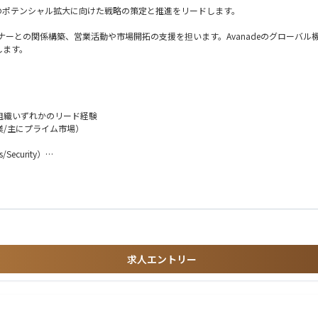
のポテンシャル拡大に向けた戦略の策定と推進をリードします。
システムパートナーとの関係構築、営業活動や市場開拓の支援を担います。Avanadeのグ
します。
ルス組織いずれかのリード経験
業/主にプライム市場）
リーダーシップと連携し、GTM戦略を策定・実行
/Security）
ィを推進
や市場インサイトの収集
ショナルな視点でのクライアントプロジェクトの経験
ケーション経験
イニシアチブやコセールイベントの調整
求人エントリー
oftリソースを活用した提案強化
GTMを試すクライアントの担当