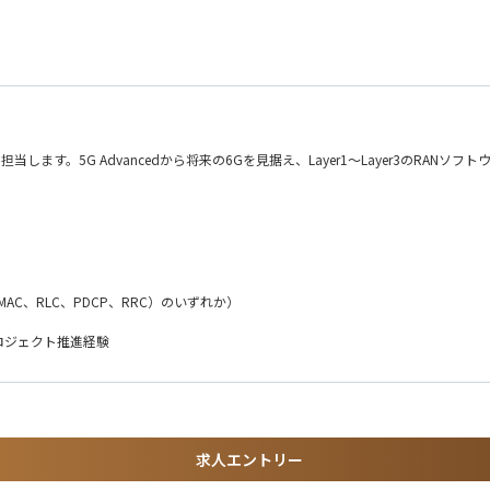
ア対応、クライアントイベントに参加
イアントリファレンスを確保
・ソリューションデリバリーなど各機能と連携し、GTM戦略の実行を支援
ンドやスケーリング可能な初期機能を特定
献
を担当します。5G Advancedから将来の6Gを見据え、Layer1～Layer3のR
的な改善を通じて、5G Advancedおよび将来の6G時代を支える基地局ソフトウ
（MAC、RLC、PDCP、RRC）のいずれか）
ロジェクト推進経験
に関する知識・開発経験
求人エントリー