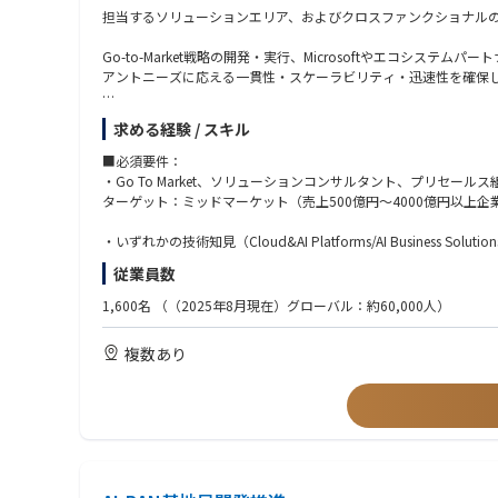
人材配置・育成戦略の立案と実行
担当するソリューションエリア、およびクロスファンクショナル
オフショアチームとの連携による最適なリソース活用
マネージドサービスの拡大と長期的なクライアント関係の構築
Go-to-Market戦略の開発・実行、Microsoftやエコ
アントニーズに応える一貫性・スケーラビリティ・迅速性を確保
ソリューションエリアについて：
求める経験 / スキル
Cloud&AI Platforms/AI Business Solutions/Security
https://www.avanade.com/ja-jp/services/integrated-solutions
■必須要件：
・Go To Market、ソリューションコンサルタント、プリセー
■主な業務内容
ターゲット：ミッドマーケット（売上500億円～4000億円以上企
Go-to-Market戦略とソリューション開発
・各ソリューションエンジニア・クロスファンクショナルチームの
・いずれかの技術知見（Cloud&AI Platforms/AI Business Solutions
・ソリューションオファリングのパッケージ化とスケーラビリテ
従業員数
・地域チームとの強固なネットワーク構築、ベストプラクティス
・テクノロジーを組み合わせたクロスセルおよびクロスファンク
・GTM拡大に向けた投資計画の策定
1,600名
（（2025年8月現在）グローバル：約60,000人）
・グローバルまたはAPACレベルでの英語でのビジネスコミュニ
Microsoftおよびエコシステムパートナーとの戦略的関係構築
複数あり
・MicrosoftのSA・エリアリーダーとの関係構築・維持
・協働モデルやGTM戦略の策定・管理
・Microsoft製品ロードマップやキャンペーンとの連携、共同
・Microsoft営業リーダーとの四半期レビューを主導し、Micros
市場開発と営業支援
・クライアントへの直接的な提案、デモ、戦略的案件管理
・主要案件のエグゼクティブスポンサーとして参画、または新しい