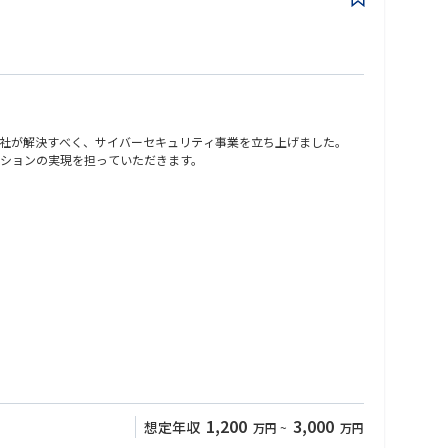
社が解決すべく、サイバーセキュリティ事業を立ち上げました。
ションの実現を担っていただきます。
・ミドルウェアセキュリティ設計支援 等
入前提の検知・対応力が競争力を左右。
が必要。
理テーマへ。
1,200
3,000
想定年収
万円
~
万円