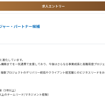
求人エントリー
再発防止までをBCP/DRと統合。
ータ・ログを一貫設計し、運用改善まで担う力が重要。
や生成AIで標準化・省力化。セキュリティは工学化へ。
籍規制対応が前提となり、企業間連携と標準化が進展。
ジャー・パートナー候補
へと進化しています。
ム構築までを一気通貫で支援しており、今後はさらなる事業成長と高難易度プロジェ
、複数プロジェクトのデリバリー統括やクライアント経営層とのビジネスリードをお
/
マネジメントの中核を担います。
験（5年以上）
以上のチームリード/マネジメント経験）
X推進や業務変革PJを構想策定から実行・定着化まで一貫してリードし、経営層や