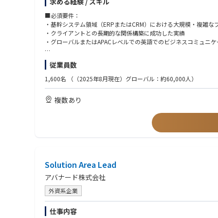
求める経験 / スキル
-通信/製造/金融/小売など多様なクライアントを対象に、DX構想/
本ポジションは、日本市場におけるBusiness Applicati
・Dynamics 365 CE（CRM）および関連アプリケーション
■必須要件：
・Dynamics 365 F&O（ERP）
・基幹システム領域（ERPまたはCRM）における大規模・複雑
・Power Platform
・クライアントとの長期的な関係構築に成功した実績
・グローバルまたはAPACレベルでの英語でのビジネスコミュニ
日本市場の営業・収益・財務目標の達成に向けた戦略立案と実行
また、日本法人の経営陣ややグロースマーケットのリーダーと連
※Microsoft技術知見をお持ちでなくとも、オンプレミスのERP製
従業員数
語り、クライアントの経営・IT課題の本質に踏み込み価値を訴求
■主な業務内容
1,600名
（（2025年8月現在）グローバル：約60,000人）
・戦略・事業開発
■歓迎条件：
CRM、ERP、Power Platform、基幹システムに関する日本市
・Microsoft Dynamics ERP・CRMの導入経験
複数あり
MicrosoftおよびAccenture Microsoft Business Groupとの連
・MicrosoftやAccentureなどの大手パートナーとの協業経験
クロスオファリング・クロスソリューション領域での成長機会の
■求める人物像
・営業支援
・組織およびビジネスのトランスフォーメーションのスピード感
営業チームとの連携による提案活動の支援
・プレイングマネージャー志向
ソリューション設計・提案の監修と利益率の確保
・顧客志向の高さ（直接の顧客対応も厭わない姿勢）
地域の財務目標に対する予測分析と報告
・日本市場の戦略と、グローバル・APACそれぞれの戦略を理解
Solution Area Lead
・業界でのプレゼンスを高めるための発信力に興味関心のある方
・デリバリー・クライアント対応
アバナード株式会社
エグゼクティブレベルでのクライアント対応と満足度向上
プロジェクトの成功事例の創出と展開
外資系企業
デリバリーリードとの連携による課題解決と成果最大化
仕事内容
・組織・人材開発