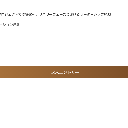
AI/クラウドなど幅広いテーマを推進
ons領域の統括責任者として、以下のソリューションを対象に事業戦略の策定・実行を担って
なプロジェクトでの提案～デリバリーフェーズにおけるリーダーシップ経験
ケーション経験
、品質管理、クライアント満足度の向上をリードしていただきます。
携し、持続的な成長を実現するための施策を推進します。
品や他メジャーERPなど（SAP、ORACLE）の特性を正しく理解しつつ、「その上でなぜ
できるタイプを求めています。
場の戦略の策定・実行
携によるGo-To-Market戦略の構築
創出
求人エントリー
に応えられるタフさ、柔軟性の高さ
し整合性を図れるバランス感覚のある方