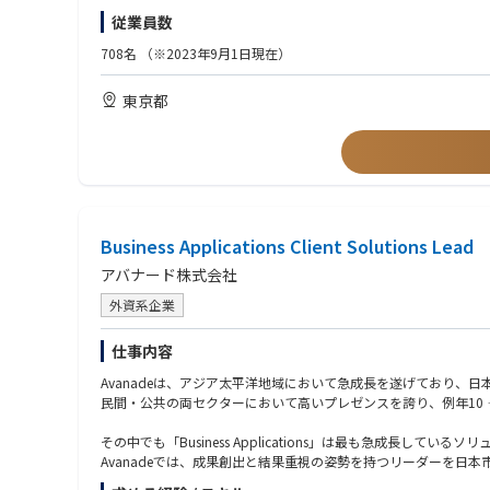
【歓迎条件】
従業員数
▼主な業務内容
・大規模プロジェクト（億単位／30名以上規模）の統括経験
・複数DXプロジェクトのデリバリー統括および品質・収益管理
・複数業界/複数領域でのPJ経験（PM/PMO）
708名
（※2023年9月1日現在）
・クライアント経営層とのリレーション構築、提案活動や新規案
・チームマネジメント経験（数十名以上）
・部門方針/人材計画/採用戦略など組織運営のリード
・経営層/役員などのハイレイヤーとの折衝経験
東京都
・他事業部との連携を通じた全社的なソリューション展開
・AI/クラウド/データ分析など先進技術を活用したPJ経験
・マネージャー/メンバーのパフォーマンス管理、育成、キャリア
【求める人物像】
▼PJ例
・クライアントの成功と自社の成長を両立できるビジネスリーダ
・メガバンク向け：グローバル与信管理システム刷新支援
・自ら課題を発見し、組織を巻き込みながら解決へ導けるオーナ
・製造・金融業界：次世代エンタープライズアーキテクチャ（EA
・部門・職種を越えてコミュニケーションを取り、協働を推進で
・通信業界：新規サービス立ち上げに伴う機能追加・業務効率化
・戦略構想だけでなく、実行/成果創出までコミットできる方
・建設業界：AI技術を活用した業務高度化プロジェクト推進
Business Applications Client Solutions Lead
・メンバーの育成/チーム成長に喜びを感じる方
・不動産業界：AI／DX戦略ロードマップ策定支援
アバナード株式会社
・流通・小売業界：データ分析自動化およびプロンプト活用研修
・製薬・日用品業界：マーケティングデータ分析（GA活用）支援
外資系企業
▼本ポジションの魅力
仕事内容
・経営層直下の裁量と影響力
-部門横断での事業推進/組織戦略立案に関与でき、経営レイヤー
Avanadeは、アジア太平洋地域において急成長を遂げており、
・高難易度/大規模PJをリード
民間・公共の両セクターにおいて高いプレゼンスを誇り、例年10
-億円規模/100人月超のプロジェクトなど、社会的インパクトの
・組織成長を牽引するミッション
その中でも「Business Applications」は最も急成長し
-マネージャー層を束ね、次世代リーダー育成やチーム拡大にも寄
Avanadeでは、成果創出と結果重視の姿勢を持つリーダーを日
・多様な業界×技術領域へのアプローチ