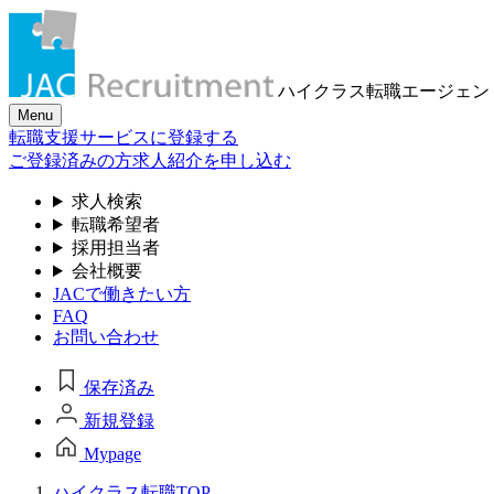
ハイクラス転職
エージェン
Menu
転職支援サービスに登録する
ご登録済みの方
求人紹介を申し込む
求人検索
転職希望者
採用担当者
会社概要
JACで働きたい方
FAQ
お問い合わせ
保存済み
新規登録
Mypage
ハイクラス転職TOP