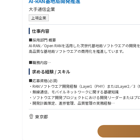
AI-RAN基地局開発推進
・外部市場の代表として、カンファレンス、アナリスト・メディ
大手通信企業
・Avanadeの市場メッセージングに協力し、戦略的案件のクラ
上場企業
社内連携とエネーブルメント
・APAC・セールス・グローバルプラクティス・マーケティング
仕事内容
・新しいGTMイニシアチブのインキュベーションに参加し、トレ
・プライシングやアセット開発を含むデリバリー戦略の改善に貢
■採用部門 概要
AI-RAN／Open RANを活用した次世代基地局ソフトウエアの開発
高品質な基地局ソフトウエアの商用化を推進しています。
■職務内容
【ミッション】
求める経験 / スキル
AI-RAN基地局開発を推進し、開発プロセスおよび開発体制の継続
■応募資格(必須)
【主な業務】
・RANソフトウエア開発経験（Layer1（PHY）またはLayer2／3
・AI-RAN基地局開発の推進
・無線通信、モバイルネットワークに関する基礎知識
・開発計画の策定および進捗・品質管理
・ソフトウエア開発プロジェクトにおける開発リーダーまたはプ
・開発チーム横断での課題管理・推進
・開発計画策定、進捗管理、品質管理の実務経験
・開発プロセスおよび開発体制の継続的な改善
■応募資格(歓迎)
東京都
【具体的な業務】
・C／C++などを用いた組込み／通信ソフトウエア開発経験
・プロジェクト計画・マイルストーンの策定および進捗管理
・Open RAN、vRAN、AI-RANなど次世代RANアーキテクチャ
・開発プロセス・開発フローの改善
・アジャイル開発、DevOpsに関する知識・実務経験
・品質・生産性向上に向けた施策の企画・推進
・Git／GitHubを利用したチーム開発経験