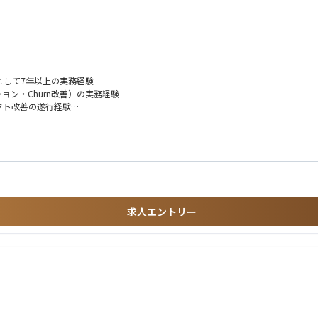
ーケティング・AIを統合した次世代プラットフォームを大きな裁量で主導できます。
と共にプロダクト組織そのものを創り上げる、圧倒的な手触り感のある環境です。
nal UIを活用した顧客体験の再設計。
として7年以上の実務経験
ョン・Churn改善）の実務経験
タドリブンな施策立案とKPI管理。
クト改善の遂行経験
進したリーダーシップ経験
。クロスファンクショナルな組織の意思決定推進。
な成功経験
ketplace）ビジネスの立上げ経験
への理解
求人エントリー
PM組織の構築経験