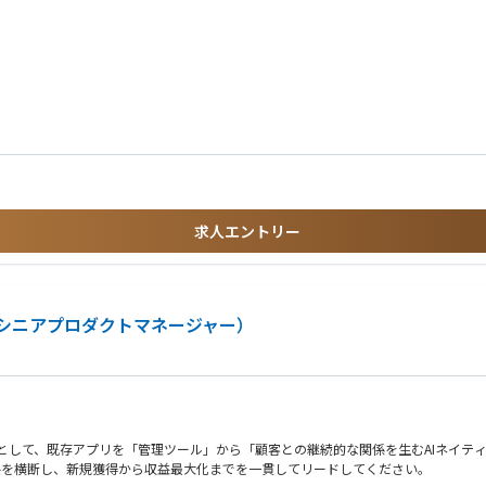
業・事業開発を担当いただきます。
略への反映
条件交渉、契約締結
件推進
ントマネジメント
クロージングまでを一気通貫で担った実績
発への示唆出し
求人エントリー
構築の経験
シニアプロダクトマネージャー）
できる方
任者として、既存アプリを「管理ツール」から「顧客との継続的な関係を生むAIネイ
略を横断し、新規獲得から収益最大化までを一貫してリードしてください。