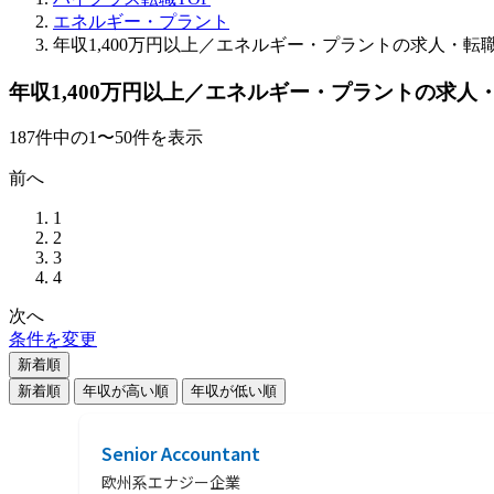
エネルギー・プラント
年収1,400万円以上／エネルギー・プラントの求人・転
年収1,400万円以上／エネルギー・プラントの求人
187
件
中の
1
〜
50
件を表示
前へ
1
2
3
4
次へ
条件を変更
新着順
新着順
年収が高い順
年収が低い順
Senior Accountant
欧州系エナジー企業