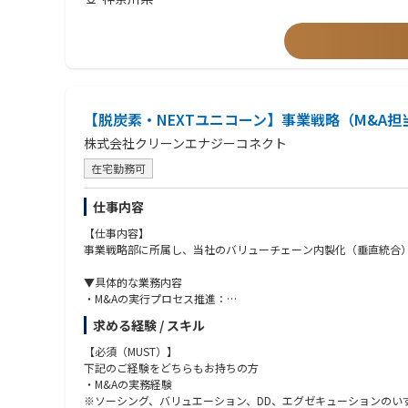
全社向け統合データ基盤システムの立ち上げに向けた開発（企画、
・情報処理技術者資格
具体的には、以下業務をご担当いただきます。
【求める人物像】
①システム設計・開発
・新しい技術やサービスに対して強い好奇心を持ち、自ら学び続
・クラウドプラットフォーム（AWS/Azure）におけるサーバレ
・ビジネス課題に対して技術で解決策を提案できる方
・システム開発におけるソフトウェア設計および実装
・ユーザー部門と対話しながら、より良いソリューションを作り
・要件定義から設計、実装までの一連の開発業務
・チームメンバーと協力しながら、プロジェクトを前に進められ
【脱炭素・NEXTユニコーン】事業戦略（M&A担
②データ基盤構築とガバナンス設計
株式会社クリーンエナジーコネクト
・最適なデータ基盤サービスの選定・評価
・社内システムのデータ統合に向けた設計・実装
在宅勤務可
・データ統合のための内製開発
・データ利活用ルールの設計
仕事内容
・セキュリティポリシーに準拠したアクセス制御設計
【仕事内容】
③ビジネス課題解決
事業戦略部に所属し、当社のバリューチェーン内製化（垂直統合）
・社内業務プロセス改革チームとの協業
・各部署でのユースケース発掘
▼具体的な業務内容
・発掘したユースケースの実現に向けた技術支援
・M&Aの実行プロセス推進：
当社のバリューチェーンを補完・強化するための対象企業のソー
求める経験 / スキル
【仕事の進め方】
・外部ベンダと協業しながら、自らも手を動かして開発を推進
・PMI（買収後の統合）のリード：
【必須（MUST）】
・アジャイル開発手法を採用し、スピーディな開発
M&A実行後、対象企業に入り込み、自社事業とのシナジー創出や
下記のご経験をどちらもお持ちの方
・複数人の社員メンバーとチームで開発を進行
・M&Aの実務経験
・経営戦略・事業戦略の立案サポート：
※ソーシング、バリュエーション、DD、エグゼキューションのい