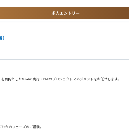
設計、PM、実装）に従事いただきます。
求人エントリー
けられる方
スアーキテクチャシステム設計
上げることに喜びを感じられる方
る方
当）
を目的としたM&Aの実行・PMIのプロジェクトマネジメントをお任せします。
シング、バリュエーション、デューデリジェンス（DD）の進行管理、エグゼキュー
オペレーションの統合（PMI）をハンズオンで推進。
ずれかのフェーズのご経験。