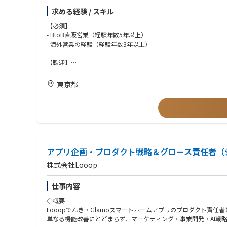
求める経験 / スキル
【業務内容/Responsibilities】
海外市場における蓄電池システムおよび関連ソリューションの営
【必須】
- BtoB直販営業（経験年数5年以上）
- 海外市場における顧客候補やパートナー企業の開拓
- 海外営業の経験（経験年数3年以上）
- 各国・各地域の市場動向、制度、競合状況のリサーチと販売戦
- 顧客課題のヒアリングを通じた提案機会の創出
【歓迎】
- 蓄電池システムを中心としたソリューション提案、見積作成、
- 大型電気製品又は電気技術に関する経験
- 社内の技術、プロジェクトマネジメント、経営陣と連携した案
- 単線結線図、展開接続図等の電気関連図面の理解
東京都
- 現地パートナーや顧客との関係構築、および中長期的なアカウ
- 顧客ニーズを引き出すヒアリングからソリューションの提案、
- 展示会、商談、出張などを通じたリード創出と案件化
- プロアクティブに営業活動を行える知識と経験
- 海外市場から得た情報の社内フィードバックと、今後の事業開
- 役員や上級管理職へのプレゼンテーション実施とリレーション
- 中期的な顧客リレーションの深化へ関わった経験
■社内共通ITツール
- 他のチームやメンバーとの連携・協力による調整力
- Google Workspace （Gmail, G-cal, Gmeet等）
- 電気・電子部品業界経験
- Slack
- 電力業界に関する知識・経験
アプリ企画・プロダクト戦略＆グロース責任者（
- Notion
- ソフトウェア又はITサービス業界での営業経験
- SmartHR
- 蓄電池に関する技術知識
株式会社Looop
- Money Forward
- バクラク
【求める人物像】
仕事内容
等
- 新しいチャレンジや難しい課題に対し、前向きに取り組み行動
- 社内外における調整を得意とする方
◇概要
- 常に変わっていく状況を楽しみ、変化に柔軟に対応していける方
Looopでんき・Glamoスマートホームアプリのプロダクト責
- 自ら課題を見つけ、主体的に行動できる方
単なる機能改善にとどまらず、マーケティング・事業開発・AI戦
- 高いコミュニケーション力（書面・口頭）を持つ方