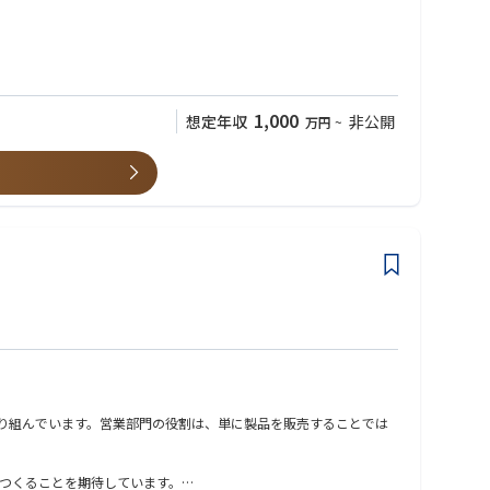
規事業開発への関与もお願いする可能性がございます。
ていただきます。
1,000
想定年収
非公開
万円
~
の圧倒的な手触り感を得ることができます。
ックに事業領域を拡張していく面白さがあります。
取り組んでいます。営業部門の役割は、単に製品を販売することでは
つくることを期待しています。