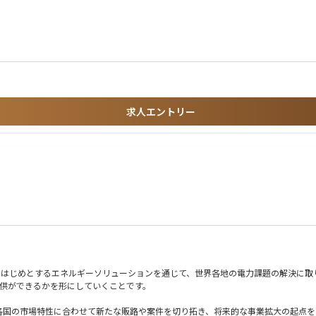
し、内製化によるコストダウンや品質向上のプロセス構築を牽引。
ア
すが、将来的には「お客様の脱炭素課題を解決するサービス拡充」や、それに伴う新
経営層など）を巻き込みながら、プロジェクトを推進したご経験
リアパスを用意
でなく、ご自身でバリュエーションやDD実務を回したご経験がある方を対象とさせ
、構築・推進までの一連の経験を積むことができます。
めの手段としてM&Aを企画・実行し、買収後の事業統合（PMI）まで、事業成長
の統合作業）の実務経験
し、事業効率化に直結する重要な取り組みに貢献することができます。
推進経験
求人エントリー
0名の少数精鋭。意思決定スピードが極めて速く、決まった型のない中で、ダイナミ
業開発やアライアンス構築のご経験
ング」
スをも成長の機会と捉え、当事者意識を持って取り組める方
柔軟に対応できる方
向けた仮説を立てて行動をデザインできる方
電池をはじめとするエネルギーソリューションを通じて、世界各地の電力課題の解決に
提供ができるかを形にしていくことです。
各国の市場特性に合わせて新たな販路や案件を切り拓き、将来的な事業拡大の起点を