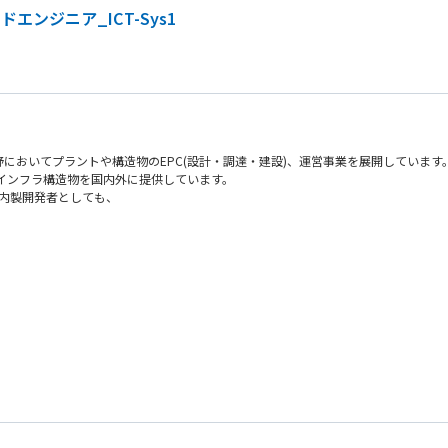
ンジニア_ICT-Sys1
においてプラントや構造物のEPC(設計・調達・建設)、運営事業を展開しています
インフラ構造物を国内外に提供しています。
も内製開発者としても、
o開発室
辺システムの設計から実装、運用までを担当。最新クラウド技術を駆使し、ビジネス