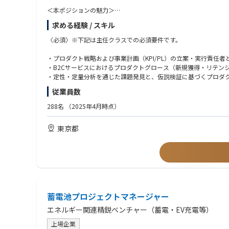
- 経験のない分野でも自発的にキャッチアップすることができる方
＜本ポジションの魅力＞
LooopでんきとGlamoの顧客基盤を武器に、プロダクト・マ
求める経験 / スキル
既存事業のグロースと新規事業の立上げを同時に推進し、経営層
〈必須〉※下記は主任クラスでの必須要件です。
・プロダクト戦略とAI変革
中長期ビジョンと統合ロードマップの策定。生成AI・Conversatio
・プロダクト戦略および事業計画（KPI/PL）の立案・実行責任者
・ライフサイクル・グロース戦略
・B2Cサービスにおけるプロダクトグロース（新規獲得・リテンシ
新規獲得、オンボーディング、Churn低減、LTV向上に向けたデー
・定性・定量分析を通じた課題発見と、仮説検証に基づくプロダ
・プロダクト推進とリーダーシップ
・プロダクトビジョンを言語化し、組織を横断して合意形成・推
従業員数
エンジニア・UXチームと連携した優先順位付けとデリバリー責任
・日本語による業務遂行能力
288名
（2025年4月時点）
◇主な担当業務
〈歓迎〉
Looopでんきアプリ
東京都
• 電気使用量・料金の可視化
・事業成長の実績：LTV、Churn Rate、P&L改善を通じた具体的
• 料金予測・省エネ提案
・AI・プラットフォーム戦略：生成AI活用やプラットフォーム（Mar
• 契約・請求・通知・サポート
・領域ドメイン知識：スマートホーム、IoT、エネルギー関連事業
• AIエネルギーコーチ
・組織・チームビルディング：多国籍チームのマネジメント経験、
• EV・太陽光・蓄電池連携
・ビジネスを英語で進める能力
• パーソナライズされた顧客体験
Glamoスマートホームアプリ
蓄電池プロジェクトマネージャー
• スマートホームダッシュボード
エネルギー関連精鋭ベンチャー（蓄電・EV充電等）
• デバイス制御・自動化
• HEMS・ホームエネルギー管理
上場企業