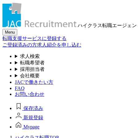
ハイクラス転職
エージェン
Menu
転職支援サービスに登録する
ご登録済みの方
求人紹介を申し込む
求人検索
転職希望者
採用担当者
会社概要
JACで働きたい方
FAQ
お問い合わせ
保存済み
新規登録
Mypage
ハイクラス転職TOP