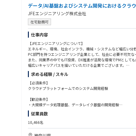
データ/AI基盤およびシステム開発におけるクラウドエ
JFEエンジニアリング株式会社
在宅勤務可
仕事内容
【JFEエンジニアリングについて】
エネルギー、環境、社会インフラ、機械・システムなど幅広い分野
PC部門を持つエンジニアリング企業として、社会に必要不可欠な
また、同業界の中でもIT投資、DX推進が活発な環境でPMとして
幅広いキャリアパスを描いていただける企業でございます。
求める経験 / スキル
【配属部署】
DX本部 DX＆ICTセンター データプラットフォーム開発部 Pla'cell
【必須条件】
クラウドプラットフォームでのシステム開発経験
【配属部門の説明】
DX施策に係る、クラウドベースのデータ基盤・生成AI基盤、周
【歓迎条件】
・大規模データ処理基盤、データレイク基盤の開発経験
【配属予定ポジション】
・ユーザーとの対話による要件定義経験
従業員数
技術者
・バックエンドAPI開発経験
※ご経験等を鑑み、入社時の役割は決定いたします。
・フロントエンドSPA開発経験
10,466名
・アプリケーションの認証認可設計経験
【お任せする業務内容】
・CI/CD による自動化経験
神奈川県