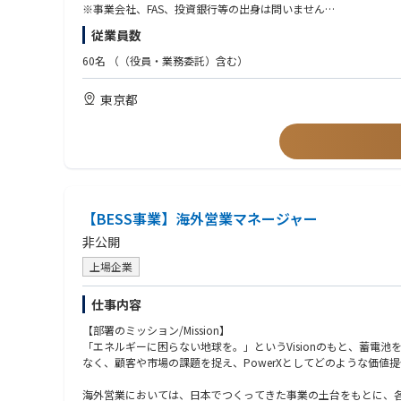
【キャリアパス】
社内の各専門チーム（発電所開発・ファイナンス・DX等）と連携
※事業会社、FAS、投資銀行等の出身は問いません
・開発のスペシャリストとして専門性を高めるキャリア
従業員数
・PMとして経験を積み、プロジェクトマネジメントを担うキャリ
※当面は垂直統合に向けたM&Aを最優先で推進していただきま
・社内外の複数のステークホルダー（専門家、パートナー企業、
・マネージャーとして組織貢献するキャリア など、多様なキャ
※M&A仲介会社出身の方については、営業・マッチング業務だけ
60名
（（役員・業務委託）含む）
【ポジションの魅力】
【業務のやりがい】
◆ 「アドバイザー」ではなく「当事者」としてのM&A経験：
【歓迎（WANT）】
東京都
全社DX推進の中核を担うシステムの立ち上げフェーズから参画し
外部のアドバイザーとしてではなく、自社事業を強化・拡張するた
・事業会社におけるM&Aの一連のプロセス、およびPMI（買収後
また、中長期ビジョンにおける注目度の高いプロジェクトを牽引
・環境・エネルギー、インフラ業界における知見やプロジェクト
◆ 社会インフラを創るダイナミズムとスピード感：
・財務モデリングや企業価値評価に関する深い専門知識
■転職者インタビューはこちら
累計調達額611億円の安定した事業基盤を持ちながら、組織は4
・（将来的にお願いする可能性を見据えて）事業会社での新規事
https://www.jfe-eng.co.jp/career/special/interview/
【求める人物像】
■JFEエンジニアリングが丸ごとわかる「360°JFEエンジニアリ
・「買収して終わり」ではなく、泥臭い事業統合やPMIのプロセ
https://www.jfe-eng.co.jp/360_jfe_engineering/
【BESS事業】海外営業マネージャー
・リソースや体制が整っていない状況を楽しみ、変化する環境に
・複雑な課題を構造的に分解し、本質的な論点を見極め、解決に
非公開
上場企業
仕事内容
【部署のミッション/Mission】
「エネルギーに困らない地球を。」というVisionのもと、蓄
なく、顧客や市場の課題を捉え、PowerXとしてどのような価値
海外営業においては、日本でつくってきた事業の土台をもとに、