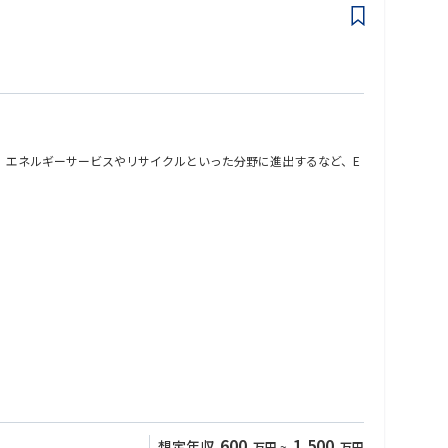
。エネルギーサービスやリサイクルといった分野に進出するなど、E
価値創出をサポートするプラットフォーム構築に挑戦する部門です。
600
1,500
想定年収
万円
~
万円