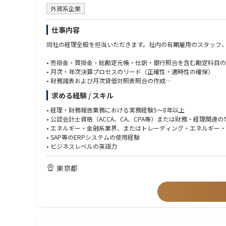
外資系企業
仕事内容
同社の経理全般を担当いただきます。社内の有期雇用のスタッフ
• 売掛金・買掛金・総勘定元帳・仕訳・銀行照合を含む勘定科目
• 月次・年次決算プロセスのリード（正確性・適時性の確保）
• 財務諸表および月次貸借対照表照合の作成
• 会計仕訳・照合の審査・承認
求める経験 / スキル
• グループ報告・連結業務
• IFRSおよびグループ要件に基づく本社への連結報告管理
• 経理・財務報告業務における実務経験5〜8年以上
• 消費税申告および国内税法への対応・管理
• 公認会計士資格（ACCA、CA、CPA等）または財務・経理関連
• 法人税計算・申告のサポート
• エネルギー・金融系業界、またはトレーディング・エネルギー
• 監査・内部統制対応
• SAP等のERPシステムの使用経験
• ビジネスレベルの英語力
東京都