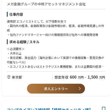
・部下の育成、評価、アサインメント、スキルマネジメント
メガ金融グループの中核アセットマネジメント会社
・経営層、関連部門（開発、運用、内部監査、法務等）との調整および合
意形成
仕事内容
・全社ITリスク・セキュリティ戦略の企画立案および経営層への報告、一
時
運用部 エコノミストとして、以下役割を担う
・ 重大インシデント発生時における意思決定支援および統括
・国内外の経済、金融政策及び金融市場分析、経済、金融市場見通しの作
成
【働く環境】
・社内ファンドマネージャー向けの情報提供及び社外への情報発信等
社員：40名程度（うちシステム企画部15名程度）
求める経験 / スキル
協力会社：100名程度
本職はITリスク・セキュリティ管理グループの組織長候補として、数名程
＜必須要件＞
度のメンバーを統括します。
・大卒以上
この社員の背景：キャリア採用中心
・英文読解、英会話力（海外出張において英語での情報収集・意見交換が
開発環境、サーバー環境やインフラ環境について：Windows / Linux
可能なレベル)
・エコノミストあるいはストラテジスト業務経験、または主要国の経済・
金融政策及び金融市場分析の経験
・経済・市場分析及び予測スキル、計量分析スキル
600
1,500
東京都
想定年収
万円
~
万円
＜あると望ましい経験・資格＞
求人エントリー
・欧州経済の分析・予測経験
・証券アナリスト資格
コンプライアンス統括部【情報セキュリティ課】