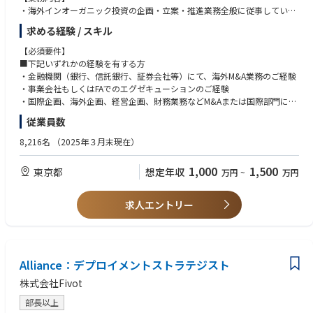
・海外インオーガニック投資の企画・立案・推進業務全般に従事していた
だきます。
求める経験 / スキル
※東南アジアを中心とした海外金融機関への投資を想定
・国際ビジネスの拡大に資するM&A戦略の立案、社内の関係部と調整しな
【必須要件】
がら具体的な案件のソーシング・推進・実行、PMI(Post Merger Integratio
■下記いずれかの経験を有する方
n／出資後の事業統合)を推進する業務を担当していただきます。
・金融機関（銀行、信託銀行、証券会社等）にて、海外M&A業務のご経験
※海外戦略立案から投資実行、PMIまで一貫して経験することで、グロー
・事業会社もしくはFAでのエグゼキューションのご経験
バル戦略・投資領域の専門性を高めることができます。
・国際企画、海外企画、経営企画、財務業務などM&Aまたは国際部門に関
連する部門でのご経験
従業員数
【当部で働く魅力】
・今回のポジションでは、出資先などのソーシングからエグゼキューショ
【歓迎要件】
8,216名
（2025年３月末現在）
ンまで一気通貫型で業務携わっていただくことを想定しています。海外イ
・ビジネスレベルの英語力（TOEIC800点以上）
ンオーガニック戦略に関わる企画立案から実行まで携わることができるた
・クロスボーダー案件の実務経験者
1,000
1,500
東京都
想定年収
万円
~
万円
め裁量権も多く、やりがいのある仕事です。
・当部は目指す姿として「リテールNo.1のグローバル化」を掲げ、中堅中
求人エントリー
小企業を中心とした日系企業の海外ビジネスのサポートに注力していま
す。
・当社グループには約50万社の法人のお客さまがいらっしゃり、うち約3
万社と多くのお客さまが海外に進出をされています。国内外におけるお客
さまのサポートを通じ、様々な経験を積んで頂くことができます。
Alliance：デプロイメントストラテジスト
株式会社Fivot
・当社は、海外ネットワークを大きく拡大していくことを検討していま
す。国際事業部にて中長期的なキャリアを積んで頂くことで、国際ビジネ
部長以上
スについての専門性も高めて頂くことができます。