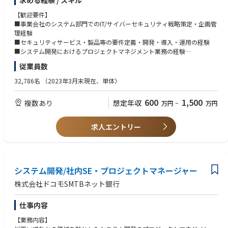
求める経験 / スキル
【ポジション概要】
当行および三菱UFJフィナンシャルグループ（MUFG）全体を対象に、セキ
【歓迎要件】
ュリティアーキテクチャ戦略を立案し、サイバーセキュリティサービス・
■事業会社のシステム部門でのIT/サイバーセキュリティ戦略策定・企画管
製品等の導入企画・推進・運用をご担当いただきます。
理経験
■セキュリティサービス・製品等の要件定義・開発・導入・運用の経験
【業務内容・役割】
■システム開発におけるプロジェクトマネジメント業務の経験
具体的には以下のような業務を想定しています。
従業員数
■当行およびMUFGのセキュリティアーキテクチャ戦略の立案
【必須な英語力】
■戦略に基づいたセキュリティ対策の要件定義、およびそれらを実現する
初級：簡単な読み書き・会話であれば可能
32,786名
（2023年3月末現在、単体）
セキュリティサービス・製品等の選定
■各業務部門やシステム開発子会社と協力した各種セキュリティサービ
【資格】
600
1,500
複数あり
想定年収
万円
~
万円
ス・製品等の導入推進・プロジェクトマネジメント・運用
■情報処理安全確保支援士
■CISSP（Certified Information Systems Security Professional）
【配属予定部署】
■CISA（Certified Information Systems Auditor）
求人エントリー
サイバーセキュリティ推進部 サイバーセキュリティグループ、もしくはサ
■CISM（Certified Information Systems Manager）
イバーエンジニアリンググループ
■GIAC（Global Information Assurance Certification）
■OSCP（Offensive Security Certified Professional）等
【配属予定部署_詳細】
※いずれも歓迎要件
当行およびMUFG全体のサイバーセキュリティ戦略を一手に担う組織で
システム開発/社内SE・プロジェクトマネージャー
す。インシデントレスポンス、セキュリティ監視、脅威インテリジェン
株式会社ドコモSMTBネット銀行
ス、セキュリティ対策製品の導入・運用等の外部脅威への対応も担いま
す。
仕事内容
【魅力・やりがい】
【業務内容】
経営陣、リスク管理、業務企画、システム開発・運用等の様々な部署と連