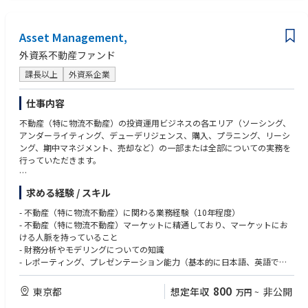
Asset Management,
外資系不動産ファンド
課長以上
外資系企業
仕事内容
不動産（特に物流不動産）の投資運用ビジネスの各エリア（ソーシング、
アンダーライティング、デューデリジェンス、購入、プラニング、リーシ
ング、期中マネジメント、売却など）の一部または全部についての実務を
行っていただきます。
- 収益を最適化、資産価値を最大化できる投資戦略の提案と実行
求める経験 / スキル
- 予算および報告書等の作成、キャッシュフローの管理、マーケット調査
- 物流不動産の商品企画、リーシング業務（直接営業、仲介会社との連
- 不動産（特に物流不動産）に関わる業務経験（10年程度）
携）
- 不動産（特に物流不動産）マーケットに精通しており、マーケットにお
- 本社および投資家へのレポーティング
ける人脈を持っていること
- 社内各部署（プロパティマネジメント、開発、ファイナンス部門など）
- 財務分析やモデリングについての知識
との調整
- レポーティング、プレゼンテーション能力（基本的に日本語、英語でで
- チーム内のジュニアメンバーの指導、サポート
きれば尚可）
- チームワークを重視することができ、リーダーシップを発揮できること
800
東京都
想定年収
非公開
万円
~
- コンプライアンスを順守できること