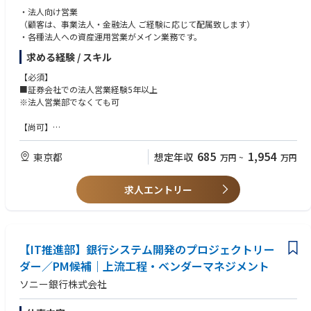
・法人向け営業
（顧客は、事業法人・金融法人 ご経験に応じて配属致します）
・各種法人への資産運用営業がメイン業務です。
求める経験 / スキル
【必須】
■証券会社での法人営業経験5年以上
※法人営業部でなくても可
【尚可】
■事業会社に対するIPO、M&Aに関する成約、知見がある方はなお可
685
1,954
東京都
想定年収
万円
~
万円
求人エントリー
【IT推進部】銀行システム開発のプロジェクトリー
ダー／PM候補｜上流工程・ベンダーマネジメント
ソニー銀行株式会社