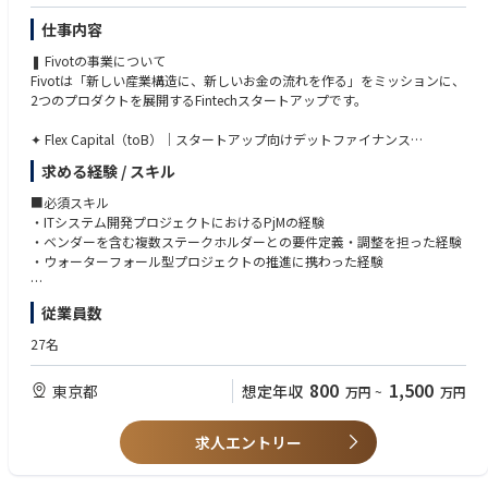
仕事内容
【平均残業時間／テレワーク】
・残業：25h
❚ Fivotの事業について
・テレワーク：週1~2回
Fivotは「新しい産業構造に、新しいお金の流れを作る」をミッションに、
2つのプロダクトを展開するFintechスタートアップです。
【当社の海外サポート体制】
・インドネシアのりそなプルダニア銀行（1958年開業/銀行）、りそな・
✦ Flex Capital（toB）｜スタートアップ向けデットファイナンス
インドネシア・ファイナンス（1984年開業/リース会社）、シンガポール
成長フェーズに合わせた柔軟な資金提供で、従来の金融では支援しきれな
求める経験 / スキル
のりそなマーチャントバンクアジア（2017年開業/マーチャントバン
かった挑戦を支えています。
ク）、などの現地法人を有しており、日系企業に加え、現地企業のサポー
■必須スキル
トを行っています。
✦ IDARE（toC）｜個人向けウォレットアプリ
・ITシステム開発プロジェクトにおけるPjMの経験
日常の支払いの中で自然にお金が貯まる仕組みを提供しています。
・ベンダーを含む複数ステークホルダーとの要件定義・調整を担った経験
・日系企業の進出が多いアジアの4カ国・地域(上海、香港、バンコック、
・ウォーターフォール型プロジェクトの推進に携わった経験
ホーチミン)に駐在員事務所を設置し、お客さまの海外進出や現地における
❚ 具体的な業務内容
様々な課題の解決についてきめ細かくサポートしています。
・金融機関とのPoC推進・要件定義・進捗管理
■歓迎スキル
従業員数
・社内開発チームおよび外部ベンダーとの仕様調整・連携
・金融機関・銀行向けプロジェクトに携わった経験
・2020年にはシンガポールを中心にIPO支援・M&A助言等の投資銀行業務
・データ基盤周りの設計議論への参画
・データ基盤の設計・構築に関わった経験
27名
を展開するSAC Capital Private Limitedと資本業務提携をしています。同
・プロジェクトの課題特定・解決策の立案と実行
・SIer、コンサルファーム出身での常駐型プロジェクト推進経験
社の有する現地の豊富なネットワークを活用し、日系企業による東南アジ
・本番導入・横展開に向けたプロセス整備
・複数ベンダーが関与する大規模プロジェクトのPjM経験
800
1,500
東京都
想定年収
アでのM＆A業務を支援、お客さまのASEANにおける更なる成長をサポート
万円
~
万円
・アプリケーションレイヤーとデータレイヤーをまたいだ技術調整の経験
しています。
❚ 所属チーム
・スタートアップ、成長企業での業務経験
FlexCapital 事業部（事業責任者：1名）
・新規事業、PoC推進に携わった経験
求人エントリー
・海外での金融機能を補完するために各国の有力銀行と業務提携し(14カ
├ PdM：1名
・金融システム（審査・モニタリング・与信管理等）に関する基本的な知
国・地域、22銀行)、アジアではほぼ全域、北米ではアメリカにて地場銀
├ バックエンドエンジニア：7名
識