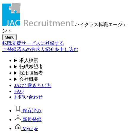
ハイクラス転職
エージェ
ント
Menu
転職支援サービスに登録する
ご登録済みの方
求人紹介を申し込む
求人検索
転職希望者
採用担当者
会社概要
JACで働きたい方
FAQ
お問い合わせ
保存済み
新規登録
Mypage