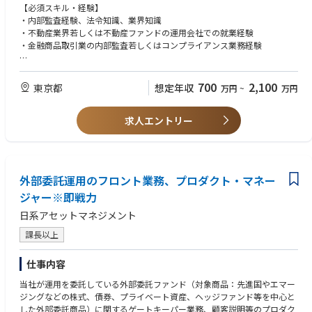
【必須スキル・経験】
・内部監査経験、法令知識、業界知識
・不動産業界若しくは不動産ファンドの運用会社での就業経験
・金融商品取引業の内部監査若しくはコンプライアンス業務経験
【歓迎スキル・経験】
・宅地建物取引士資格
700
2,100
東京都
想定年収
万円
~
万円
・監査法人での会計監査経験
・事業会社での経理経験
求人エントリー
外部委託運用のフロント業務、プロダクト・マネー
ジャー※即戦力
日系アセットマネジメント
課長以上
仕事内容
当社が運用を委託している外部委託ファンド（対象商品：先進国やエマー
ジングなどの株式、債券、プライベート資産、ヘッジファンド等を中心と
した外部委託商品）に関するゲートキーパー業務、顧客説明等のプロダク