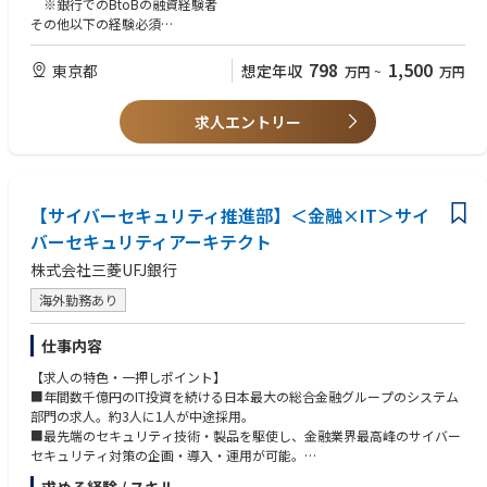
※銀行でのBtoBの融資経験者
その他以下の経験必須
・長期・短期資金計画の企業・立案
・資金の調達および運用の企画・立案
798
1,500
東京都
想定年収
万円
~
万円
・資金運用実績資料の作成および報告
求人エントリー
■歓迎要件：
・銀行～不動産業に従事された方
・メガバンクでの業務経験
【サイバーセキュリティ推進部】＜金融×IT＞サイ
バーセキュリティアーキテクト
株式会社三菱UFJ銀行
海外勤務あり
仕事内容
【求人の特色・一押しポイント】
■年間数千億円のIT投資を続ける日本最大の総合金融グループのシステム
部門の求人。約3人に1人が中途採用。
■最先端のセキュリティ技術・製品を駆使し、金融業界最高峰のサイバー
セキュリティ対策の企画・導入・運用が可能。