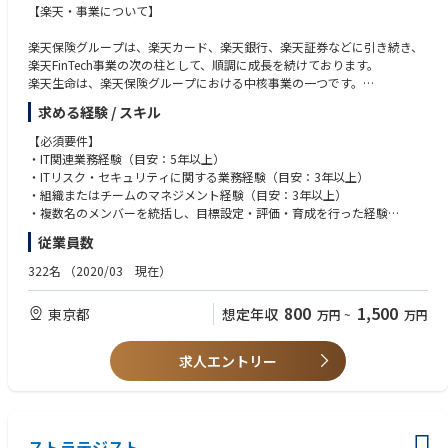
【楽天・事業について】
楽天保険グループは、楽天カード、楽天銀行、楽天証券などに引き続き、
楽天FinTech事業の次の柱として、順調に成長を続けております。
楽天生命は、楽天保険グループにおける中核事業の一つです。
シンプルな定期保険・終身保険や、医療保険・がん保険、認知症保険、若
求める経験 / スキル
年層向けの総合安心保険、さらに住宅ローン向けの団体信用生命保険など
を販売しています。
【必須要件】
全国で展開する対面代理店チャネルや、楽天会員基盤を中心に幅広く展開
・IT関連業務経験（目安：5年以上）
するインターネットチャネルなど、様々なご提案経路を有しております。
・ITリスク・セキュリティに関する業務経験（目安：3年以上）
身近でありそうな生命保険会社として、また楽天グループの技術力を相談
・組織またはチームのマネジメント経験（目安：3年以上）
した先進的な生命保険会社として画期的な保険ソリューションを提供して
・複数名のメンバーを統括し、目標設定・評価・育成を行った経験
いきます。
・部門横断での調整、合意形成を導いた経験
従業員数
・コミュニケーションスキル（日本語）
【展開・サービスについて】
【歓迎要件】
322名
（2020/03 現在）
・ITリスク・情報セキュリティ関連コンサルティングの経験
情報システム本部は楽天保険グループのIT基盤を支える役割を担っていま
・情報セキュリティ監視、インシデント対応、脆弱性対応の経験
800
1,500
東京都
想定年収
万円
~
万円
す。お客様の大切なご契約をお預かりする基幹システムの維持・管理に加
・コンプライアンス関連の知識や実務経験
え、ITを活用した新商品開発やサービス向上に積極的に取り組んでおり、
・保険業界、金融業界のIT開発業務経験
企業活動に密接に関係を持ちながら業務を進めております。
・ITリスク／セキュリティ領域における組織立ち上げ、体制強化の経験
求人エントリー
・経営層向けレポーティング、委員会体（リスク委員会等）への説明経験
ITリスク・セキュリティは、楽天生命のITセキュリティ全般の業務およびI
・外部監査、内部監査対応を統括した経験
Tリスク全般の管理を担当します。また、セキュリティアセスメントの計
・複数プロジェクト／複数チームを横断的にマネジメントした経験
画やITリスクの各種プロセスにおける企画推進も担当していただきます。
・CISA、CISM、CISSP等ITリスク／情報セキュリティ関連資格
当業務は企業にとって最も重要な管理項目の一つとなっており、その中心
ストラテジスト
・ビジネス英語力