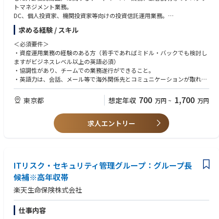
トマネジメント業務。
DC、個人投資家、機関投資家等向けの投資信託運用業務。
求める経験 / スキル
・新規ファンドの発掘やデュー・ディリジェンスの実施、既存ファンドの
モニタリング（含む海外出張）
＜必須要件＞
・上記業務に関連し、外部委託先等との交渉
・資産運用業務の経験のある方（若手であればミドル・バックでも検討し
・顧客（年金基金、機関投資家、販売会社等）への運用報告資料の作成と
ますがビジネスレベル以上の英語必須）
運用状況の説明、見込み顧客またはコンサルタントへの新商品、新戦略の
・協調性があり、チームでの業務遂行ができること。
プレゼンテーションの実施 等
・英語力は、会話、メール等で海外関係先とコミュニケーションが取れる
レベル
■配属先：運用戦略開発部
700
1,700
東京都
想定年収
万円
~
万円
運用戦略開発部は、部長以下18 名が在籍しており、パブリックマーケッ
＜優遇条件＞ （以下に該当される方は特に歓迎）
トグループ、プライベートアセットグループと投資信託グループの３つに
・同業他社等での外部委託運用のご経験、年金基金・機関投資家等の顧客
分かれています。
求人エントリー
対応の経験
・証券アナリスト資格
ITリスク・セキュリティ管理グループ：グループ長
候補※高年収帯
楽天生命保険株式会社
仕事内容