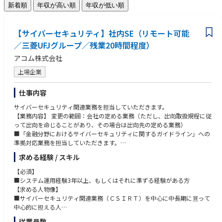
新着順
年収が高い順
年収が低い順
【サイバーセキュリティ】社内SE（リモート可能
／三菱UFJグループ／残業20時間程度）
アコム株式会社
上場企業
仕事内容
サイバーセキュリティ関連業務を担当していただきます。
【業務内容】 変更の範囲：会社の定める業務（ただし、出向取扱規程に従
って出向を命じることがあり、その場合は出向先の定める業務）
■「金融分野におけるサイバーセキュリティに関するガイドライン」への
準拠対応業務を担当していただきます。
■MUFGグループ共通のサイバーセキュリティプロジェクト対応業務を担
求める経験 / スキル
当していただきます。主なタスクは以下のようなものになります。
・サイバーセキュリティに係るルール整備関連業務
【必須】
・システムリスク評価フレームワーク適用関連業務
■システム運用経験3年以上、もしくはそれに準ずる経験がある方
・情報資産台帳・暗号インベントリ作成関連業務
【求める人物像】
・脅威インテリジェンス関連業務
■サイバーセキュリティ関連業務（ＣＳＩＲＴ）を中心に中長期に亘って
・ＴＬＰＴ関連業務
中心的に担える人
・内製レッドチーム関連業務
■サイバーセキュリティに関する興味や用語等の理解がある方
従業員数