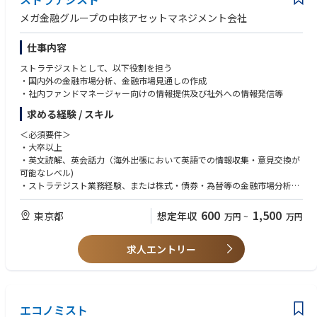
的な役割です。
メガ金融グループの中核アセットマネジメント会社
仕事内容
【募集背景】
ストラテジストとして、以下役割を担う
ITリスク・セキュリティ領域の重要性が経営課題として高まる中、
・国内外の金融市場分析、金融市場見通しの作成
組織としてより戦略的・継続的にITリスク管理およびセキュリティ強化を
・社内ファンドマネージャー向けの情報提供及び社外への情報発信等
推進するため、グループ全体を統括し、組織運営を見極めるマネージャー
を募集します。
求める経験 / スキル
＜必須要件＞
【業務内容】
・大卒以上
・英文読解、英会話力（海外出張において英語での情報収集・意見交換が
楽天生命のIT部門におけるITリスク・セキュリティ業務
可能なレベル)
① ITリスクに関する企画考えるおよびリスク評価
・ストラテジスト業務経験、または株式・債券・為替等の金融市場分析経
②システムインシデント管理
験
③情報セキュリティポリシー、規程、マニュアルの策定と保守
・市場分析及び予測スキル、計量分析スキル
④可視情報、脆弱性情報の収集と対策プロセスの構築と管理
600
1,500
東京都
想定年収
万円
~
万円
⑤情報セキュリティインシデント対応と管理プロセスの構築、改善
＜あると望ましい資格＞
⑥ITシステム、情報資産の管理、監査、リスク分析、脆弱性診断
求人エントリー
・証券アナリスト資格
⑦個人情報保護対策の策定、導入
⑧データガバナンスに関する企画推進
＜管理業務＞
・グループ組織運営および人材マネジメント
エコノミスト
・グループ目標設定、KPI管理、業務計画および実行管理