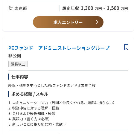
・ITプロジェクト全体のマネジメント
■戦略コンサルティングファーム業務且つM&A関連業務（財務モデリング
員へレポート)
■投資分野
・設計書、テスト計画、移行計画など成果物のレビュー
スキル、キャッシュフロープロジェクション作成等）
1,300
1,500
東京都
想定年収
万円
~
万円
・ベンチャー、金融以外の幅広い業界をカバレッジ
※基本設計～移行までの開発工程は、富士通などのシステム会社と協業し
・投資対象は国内企業のみ
ながら進めています。
求人エントリー
■投資先候補の目安
■働き方
・1件当たりの投資額：20～50億程度
在宅勤務可能です。
・出資比率：原則50%超のバイアウト（LBO）
全国各地のコワーキングスペースでの勤務も可能（IT部門）
出社頻度は週2～3日程度の方が多いです。
PEファンド アドミニストレーショングループ
■組織構成
固定的な繁忙期はなく、担当プロジェクトに応じて繁忙時期が異なりま
パートナー：3名、プリンシパル：3名、マネージャー：2名、アソシエイ
す。
非公開
ト：8名
課長以上
【参考記事】
・会社HP IT部門特集
https://sonybank.jp/corporate/recruit/it/
仕事内容
・会社HP 新勘定系システム 稼働開始のお知らせ
経理・税務を中心としたPEファンドのアドミ業務全般
https://sonybank.jp/corporate/disclosure/press/2025/0507-01.html
求める経験 / スキル
1. コミュニケーション力（周囲と仲良くやれる、年齢に拘らない）
2. 税務申告に対する理解・経験
3. 会計および経理知識・経験
4. 英語力（書く力は必須）
5. 新しいことに取り組む力・意欲
6. Excel関数やITを使いこなす力