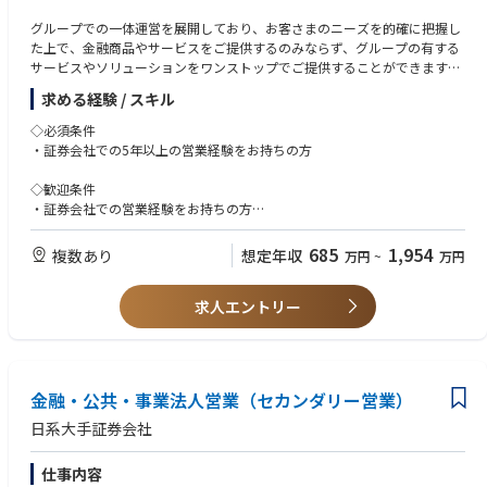
グループでの一体運営を展開しており、お客さまのニーズを的確に把握し
た上で、金融商品やサービスをご提供するのみならず、グループの有する
サービスやソリューションをワンストップでご提供することができます。
総合金融コンサルティング営業を実践いただきます。
求める経験 / スキル
※ご希望、適正に応じて、リテール営業部、法人営業部の選択となりま
◇必須条件
す。
・証券会社での5年以上の営業経験をお持ちの方
◇歓迎条件
・証券会社での営業経験をお持ちの方
（一度証券会社を退職し、他業界の職務を経験した方の応募も可能です）
685
1,954
複数あり
想定年収
万円
~
万円
求人エントリー
金融・公共・事業法人営業（セカンダリー営業）
日系大手証券会社
仕事内容