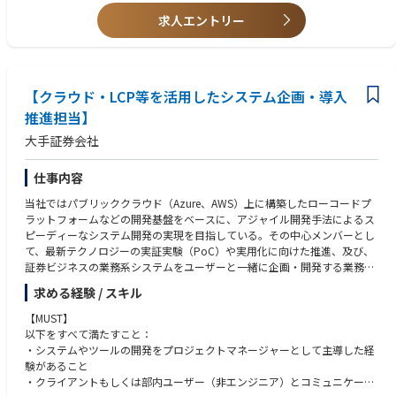
求人エントリー
【クラウド・LCP等を活用したシステム企画・導入
推進担当】
大手証券会社
仕事内容
当社ではパブリッククラウド（Azure、AWS）上に構築したローコードプ
ラットフォームなどの開発基盤をベースに、アジャイル開発手法によるス
ピーディーなシステム開発の実現を目指している。その中心メンバーとし
て、最新テクノロジーの実証実験（PoC）や実用化に向けた推進、及び、
証券ビジネスの業務系システムをユーザーと一緒に企画・開発する業務を
担当する方を募集
求める経験 / スキル
【MUST】
以下をすべて満たすこと：
・システムやツールの開発をプロジェクトマネージャーとして主導した経
験があること
・クライアントもしくは部内ユーザー（非エンジニア）とコミュニケーシ