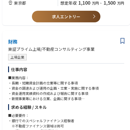
7. 金融業に対する理解（PEファンドでなくても可）・興味
1,100
1,500
東京都
想定年収
万円
~
万円
求める人物像：コミュニケーションに優れた方、泥臭い仕事も一生懸命や
求人エントリー
れる方、全体を考えてバランス良く仕事ができる方
財務
東証プライム上場/不動産コンサルティング事業
上場企業
仕事内容
■業務内容：
・長期・短期資金計画の立案等に関する事項
・資金の調達および運用の企画・立案・実施に関する事項
・資金運用実績資料の作成および報告に関する事項
・新規事業等における立案、企画に関する事項
・事業買収等に関わるDD など
求める経験 / スキル
■必要要件：
・銀行でのスペシャルファイナンス経験者
※不動産ファイナンス領域は尚可