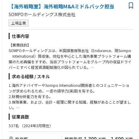
金融機関におけるシステムリスク、セキュリティ、法令・規制対応に関す
要件定義、ソリューション選定、プロジェクト計画、ベンダーマネジメン
【海外戦略室】海外戦略M&Aミドルバック担当
る知見
トなど、企画・上流工程を中心に担当します。決められた仕様を実装する
チームリーダーとしてのメンバー支援・育成経験
SOMPOホールディングス株式会社
だけではなく、「何を実現するか」「どのように進めるか」から関与でき
るポジションです。
■求める人物像
上場企業
業務部門、IT部門、外部ベンダー等、立場の異なる関係者と円滑にコミュ
③ 金融業務とITの両面で専門性を高められる
ニケーションを取れる方
仕事内容
業務部門や外部ベンダーと協働しながら、金融業務に対する理解と、シス
課題を自ら整理し、関係者を巻き込みながら解決に向けて行動できる方
テム開発・プロジェクトマネジメントの知見を掛け合わせてキャリアを形
【業務目的】
プロジェクト全体を俯瞰し、優先順位を付けて着実に推進できる方
成できます。
SOMPOホールディングスは、米国損害保険会社（Endurance、現Sompo
金融サービスの品質・安定性に責任を持ち、丁寧かつ粘り強く業務に取り
International）買収後、同社を中心とした海外事業プラットフォーム構
組める方
④ リーダー・マネジメントへのキャリアを広げられる
築のため再編をすすめ、当該プラットフォームをグループ内の収益ドライ
既存の方法にとらわれず、新しい技術や進め方を柔軟に取り入れられる方
入社後は担当プロジェクトで経験を積みながら、より規模の大きな案件や
バーとすべく経営資源配賦強化が図られている。
自身の専門性を高めるとともに、将来的にチームや組織をリードしたい方
複数案件のマネジメント、チームリードなどへ役割を広げていただくこと
求める経験 / スキル
を期待しています。
海外企業買収(部分出資含む)および初期的なPMI業務を担う海外戦略室の一
会議では、今回の採用は「即戦力でチームリーダーになれる方」が中心で
員として、Sompo Internationalを基軸として事業展開される海外保険事
1.海外アドバイザーやSompo International関係者とのコミュニケーショ
あり、将来的なマネジメントも見据える方針が確認されています。
業M&Aに関する様々な業務をサポートする。
ンが求められるため、一定の語学力(英語)を有する。
2.財務分析能力を有する。
■ポジションの魅力（IT部門共通）
上記で培ったノウハウを活用し、国内損保・生保等、海外保険事業以外の
3.保険事業、および、会計・経理に関する知識、経験があることが望まし
・メガバンク等では業務が細分化されがちですが、当社では上流から一貫
グループのトランザクションも必要に応じてサポートする。
い。
して関わることができ、幅広くかつ深いスキルを身につけることが可能で
4.（クロスボーダー）M&A取引全体に関わる経験、知識を有することが望
従業員数
す。
【業務内容】
ましい。
・銀行として求められる高い信頼性・安全性を大前提としつつ、ロジカル
■海外戦略室内庶務
5.チームメンバーと協働しながら、ハンズオンでの分析・プレゼンテーシ
537名
（2024年3月現在）
に考え、柔軟かつスピーディに物事を進める文化があります。
ョン作成、課題の抽出、管理、並びに解決支援を行うことができる。
・クラウドを前提としたシステム環境で、新しい技術やチャレンジに取り
■クロスボーダーM&A立案における業務全般
6.PCスキル：エクセル、ワード、パワーポイント
1,300
1,600
東京都
組めます。