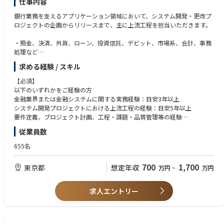
仕事内容
銀行業務を支えるアプリケーション領域において、システム開発・更改プ
ロジェクトの企画からリリースまで、主に上流工程を担当いただきます。
・預金、決済、外貨、ローン、投資信託、デビット、市場系、会計、事務
処理など
・銀行業務領域に関わる各種ITプロジェクトのプロジェクトマネジメント
求める経験 / スキル
・上流工程（プロジェクト計画、要件定義、ソリューション選定、ITアー
キテクチャ検討 等）
【必須】
※業務領域は幅広く、ご経験やご志向に応じて担当領域を検討します。
以下のいずれかをご経験の方
金融業界または金融システムに関する実務経験：目安3年以上
自ら実装を担当することを前提としたポジションではなく、業務部門と開
システム開発プロジェクトにおける上流工程の経験：目安5年以上
発ベンダーの間に立ち、プロジェクト全体を前に進める役割です。
要件定義、プロジェクト計画、工程・課題・品質管理等の経験
案件によっては複数のプロジェクトを担当いただき、入社後早い段階から
プロジェクトリーダー、プロジェクトマネージャー、PMO等として、関係
従業員数
プロジェクトリーダーまたはプロジェクトマネージャーとしての活躍を期
者をリードした経験
待します。
業務部門や外部ベンダー等、複数のステークホルダーとの調整・交渉経験
655名
■ポジションの魅力
【歓迎】
700
1,700
東京都
想定年収
万円
~
万円
銀行の預金、決済、外貨、ローン、投資信託、デビット、市場系、会計、
① 銀行サービスの中核を支えるプロジェクトに携われる
事務処理等に関する業務知識
預金、決済、ローン、投資信託、デビットなど、お客さまの生活に直結す
銀行システムまたは証券システムの開発・更改経験
求人エントリー
る銀行サービスのシステム開発に携わります。担当領域の専門性だけでな
大規模または複数ベンダーが関わるプロジェクトのマネジメント経験
く、銀行サービス全体を俯瞰する視点を身につけられます。
システム方式、アーキテクチャ、製品・サービス選定に関する検討経験
クラウドサービスまたはパッケージ製品の導入経験
② 発注側の立場で上流工程からプロジェクトをリードできる