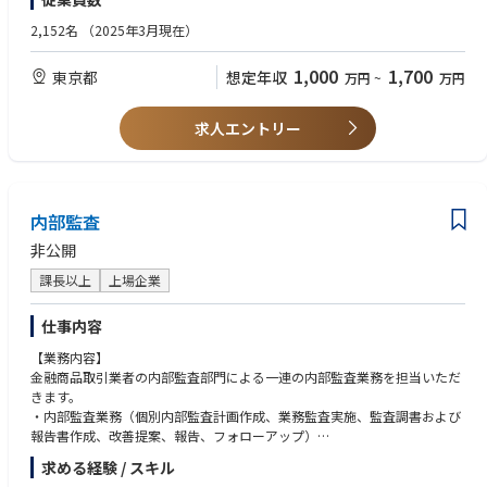
・サイバーセキュリティに係る人材育成関連業務
■他部室や関係会社等と良好な関係を築くことができ、コミュニケーショ
・アカウント統合管理関連業務
ンスキルが高い方
2,152名
（2025年3月現在）
・ＤＤｏＳ対策関連業務
・セキュリティ監視関連業務
1,000
1,700
東京都
想定年収
万円
~
万円
・脅威ハンティング関連業務
・インシデント対応体制強化関連業務
・サードパーティにおけるサイバーセキュリティリスク管理強化関連業務
求人エントリー
・構成管理機能（ＣＭＤＢ）構築関連業務
・エンドポイント保護機能（ＥＤＲ）構築関連業務 等
内部監査
非公開
課長以上
上場企業
仕事内容
【業務内容】
金融商品取引業者の内部監査部門による一連の内部監査業務を担当いただ
きます。
・内部監査業務（個別内部監査計画作成、業務監査実施、監査調書および
報告書作成、改善提案、報告、フォローアップ）
・内部統制報告制度（J-SOX）の整備、運用評価
求める経験 / スキル
・監査等委員、監査法人との三様監査