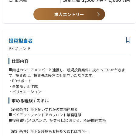
想定年収
万円
~
万円
具体的には、チームとしてクロスボーダーM&Aを成立させるため、以下を
含む海外戦略室担当の業務全般に関与する。
■中長期的なキャリアパス
1.マーケット分析
求人エントリー
能力・成果に応じて、昇給・昇進を行います。
高い専門性を発揮し、実務で価値を発揮されている方については、
2.投資候補企業のデスクトップリサーチ
管理職でなくても管理職相当以上（専門職キャリア）の処遇となるキャリ
公開情報や業界データに基づき、事業、マネジメント、財務分析等を包括
アパスも用意しています。
的に実施し、候補会社の絞り込み、および、次のステージに進む際の投資
に関する論点・課題整理（要精査ポイントの選定など）などをおこなう。
投資担当者
■組織体制・雰囲気
PEファンド
IT推進部は4課体制で、約40名の社員が在籍しています。
3.デューデリジェンス対応
・SIer、ITコンサル、金融機関、事業会社のIT部門など、多様なバックグラ
初期分析に基づく論点につき、デューデリジェンス（含マネジメント評
ウンドを持つメンバーが在籍しています。
仕事内容
価）において、プロフェッショナルファーム、Sompo Internationalおよ
・ソニーグループ各社のIT部門からの出向者も多く、刺激のある環境で
び社内関連部と協働して、詳細分析および評価を行っていく。
■同社のシニアメンバーと連携し、新規投資案件に携わっていただきま
す。
す。投資後は、投資先の経営にも関与いただきます。
・互いに助け合い、協力しながら業務を進める風土が根付いており、懇親
4.PMI対応
・DDサポート
会などの交流機会も多く、温かみのある雰囲気です。
投資完了後の各種統合業務を支援する。
・事業モデル作成
・バリュエーション
■IT部門のミッション
5.投資関連業務以外のサポート
・ストラクチャリングサポート
ITサービス提供力を最大化し、当社ビジネスを加速させる
Sompo Internationalにおける新事業、再保険引受、保険会社設立等の、
求める経験 / スキル
・ハンズオンによる経営支援
新事業立ち上げにおける分析支援および本社での各種社内業務 (本社およ
■ 部の役割
【必須条件】※下記いずれかの業務経験者
びSompo International向けの資料作成、社内調整) の実施。
■職責
銀行業務領域におけるアプリケーション開発、およびクラウドサービス・
■バイアウトファンドでのフロント業務経験
プリンシパル：ソーシング>エグゼキューション
パッケージ導入を所管しています。
■投資銀行(メガバンク、証券会社)における、M&A関連業務
【レポートライン】
マネージャー：ソーシング<エグゼキューション
・プロジェクト計画、要件定義、ソリューション選定、ITアーキテクチ
海外戦略室課長
アソシエイト：上記サポート業務
ャ・処理方式の検討などの上流工程
【歓迎条件】※下記経験もお持ちであれば尚可
(海外戦略室課長は海外戦略室長へレポート、海外戦略室長はM&A担当役