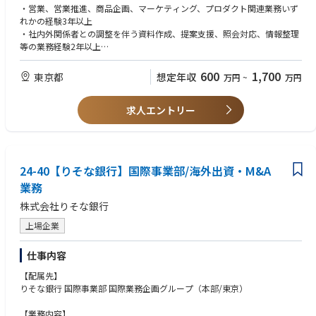
3．本邦大手機関投資家に対するカスタマイズ運用提案・エグゼキューシ
・営業、営業推進、商品企画、マーケティング、プロダクト関連業務いず
ョン
れかの経験3年以上
4．提案資料、説明資料、その他マーケティングツールの整備
・社内外関係者との調整を伴う資料作成、提案支援、照会対応、情報整理
5．グループ企業及び営業部門の投資家向けプロモーション支援
等の業務経験2年以上
6．投資家向け説明や照会対応等のサポート
・金融商品または資産運用業務への関心を持ち、新規領域の業務習得・推
7．DDQ等への対応にあたり、海外現法等と連携した情報整理
進に取り組んだ経験1年以上
600
1,700
東京都
想定年収
万円
~
万円
8．運用レポート対応、各種資料作成支援
・PowerPoint、Excel、Wordを用いた資料作成能力
9．競合他社、投資家動向、市場情報等の収集・分析
10．自社運用戦略に関する各種施策・検討への関与
求人エントリー
＜望ましい要件＞
11．上記に付随する各種業務
1．営業、営業推進、商品企画、マーケティング、プロダクト関連業務の
いずれかの経験
2．資産運用会社、金融機関等におけるプロダクト関連業務経験
3．オルタナティブ資産、プライベートマーケッツ、自社運用商品に関す
24-40【りそな銀行】国際事業部/海外出資・M&A
る知見
業務
4．投資家向け資料、提案資料、DDQ、運用レポート等の作成または対応
経験
株式会社りそな銀行
5．プロモーション支援、販売支援の経験
上場企業
仕事内容
【配属先】
りそな銀行 国際事業部 国際業務企画グループ（本部/東京）
【業務内容】