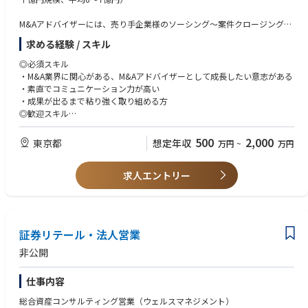
当するフロントオフィス業務です。経営陣と直接連携しながら事業拡大の
最前線を担い、顧客ごとに最適な信託ソリューションを創出していただき
M&Aアドバイザーには、売り手企業様のソーシング～案件クロージングま
ます。
でのM&A案件業務を一気通貫で担っていただきます。
求める経験 / スキル
具体的な業務内容
◎必須スキル
・M&A業界に関心がある、M&Aアドバイザーとして成長したい意志がある
- M&A案件の開拓、提案
・素直でコミュニケーション力が高い
- 企業評価、資料の作成
・成果が出るまで粘り強く取り組める方
- 買い手企業への具体的な提案
◎歓迎スキル
- 売り手と買い手の面談の調整、同席
・ファイナンス、会計、税務、法務等に関連する業務経験を有する
- 契約書案作成、条件調整、条件交渉
・またはファイナンス・会計/税務に関する知識を有する（簿記3級程度の
500
2,000
東京都
想定年収
万円
~
万円
- クロージング
会計知識）
・アウトバンド営業、新規開拓営業のご経験（3年以上）
求人エントリー
※テレアポ、飛び込み営業など
・高い営業成績
※営業成績上位5%以上、社内表彰受賞のご経験など
・営業文化の強い企業での営業経験
証券リテール・法人営業
非公開
仕事内容
総合資産コンサルティング営業（ウェルスマネジメント）