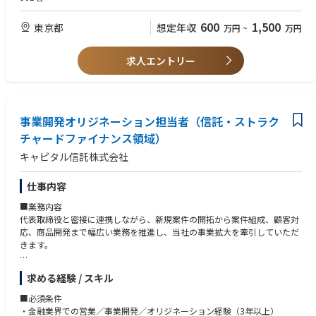
る信用リスクを計量化し測定することで管理するとともに、信用リスクに
かかる戦略や方針の策定、運用案件の管理・モニタリングや運用商品の分
【歓迎要件】
600
1,500
東京都
想定年収
万円
~
万円
析、与信企画・審査基準の策定等が中核業務です。
・内部格付制度等の構築や運用に関する実務経験
・データ分析と報告書作成の経験
【業務内容】
・論理的思考力とコミュニケーション能力
求人エントリー
・リスク管理の運営方針・規程の策定、信用リスクの計測、与信ポートフ
・数理統計スキル
ォリオのモニタリング
・プログラミングやデータベース加工スキル
・大口与信を中心とした、バーゼル規制に関する、法令や行内ルールに係
・業務改善や新たな制度設計などに取り組んだ経験
る遵守状況のモニタリング
・MBA（ファイナンス専攻）
・内部格付制度等の企画立案・検証・運用監視・報告書の作成や統括
事業開発オリジネーション担当者（信託・ストラク
チャードファイナンス領域）
【働く環境】
キャピタル信託株式会社
新卒入社に加え国内外の金融機関出身など多様なバックグラウンドを持っ
た人材が各々の強みを発揮して活躍しています。
仕事内容
■業務内容
代表取締役と密接に連携しながら、新規案件の開拓から案件組成、顧客対
応、商品開発まで幅広い業務を推進し、当社の事業拡大を牽引していただ
きます。
1. 案件ソーシング・営業推進
求める経験 / スキル
・金融機関、アレンジャー、スポンサー、アセットマネージャーその他マ
ーケット関係者とのリレーション構築
■必須条件
・新規顧客開拓及び新規案件の獲得
・金融業界での営業／事業開発／オリジネーション経験（3年以上）