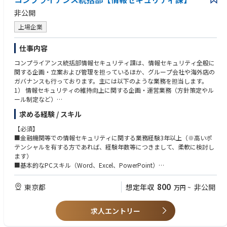
非公開
上場企業
仕事内容
コンプライアンス統括部情報セキュリティ課は、情報セキュリティ全般に
関する企画・立案および管理を担っているほか、グループ会社や海外店の
ガバナンスも行っております。主には以下のような業務を担当します。
1） 情報セキュリティの維持向上に関する企画・運営業務（方針策定やル
ール制定など）
2）社内で進行する各種案件に対する情報セキュリティに関するアドバイ
求める経験 / スキル
ス
3) サイバーセキュリティを所管する部署との連携による情報セキュリティ
【必須】
の確保
■金融機関等での情報セキュリティに関する業務経験3年以上（※高いポ
4）個人情報保護法をはじめ情報管理に関する法令諸規則への対応に係る
テンシャルを有する方であれば、経験年数等につきまして、柔軟に検討し
事項
ます）
5）グループ内子会社、海外店の情報セキュリティに係るガバナンスに関
■基本的なPCスキル（Word、Excel、PowerPoint）
する業務
【歓迎】
800
東京都
想定年収
非公開
万円
~
・金融機関の企画部門・内部管理部門（法務・コンプライアンス等）等で
の情報セキュリティに関する業務経験
求人エントリー
・金商法等、金融関連の法令諸規則に関する基本的な知識
・司法関係の資格取得者、語学力、VBAやプログラミング等のスキル