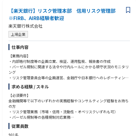
・関係各部とコミュニケーションを取りながら協働できる方
・細かい事務作業でも真摯に取り組める方
❚ コミュニケーション環境
【楽天銀行】リスク管理本部 信用リスク管理部
・基本的な投資一任または投資信託知識のある方（尚可）
・コラボレーション：Slack
※FIRB、AIRB経験者歓迎
・銀行や証券などでの営業経験がある方でバックオフィス業務へのキャリ
・オンラインミーティング：Google meet / Gather / Zoom
アチェンジを希望される方で、意欲のある方
・業務基盤ツール：Google Workspace / Office365
楽天銀行株式会社
・ナレッジ管理：Notion
上場企業
・PC：Mac / Windows
❚ メディア掲載・受賞実績
仕事内容
・日本経済新聞（2022/09/20）｜三井住友銀行の出資先として紹介
【業務内容】
・Forbes JAPAN（2023/12/01）｜2024年注目の日本発スタートアップ10
・内部格付制度等の企画立案、検証、運用監視、報告書の作成
0選
・バーゼル規制に関連する法令や行内ルールにかかる順守状況のモニタリ
・Forbes ASIA（2025/08/25）｜Asia 100 To Watch 2025 選出
ング
・日経ビジネス（2025/03/05）｜AI与信・RBFによる新金融モデルを特集
・リスク管理委員会等の企画運営、金融庁や日本銀行へのレポーティング
・PR TIMES（2026/04/09）｜Flex Capital 累計融資150億円突破
求める経験 / スキル
【リスク管理本部について】
リスク管理本部は、銀行が直面する全てのリスクを全社横断的に管理する
【必須要件】
統括的な組織で、信用リスク管理部、統合リスク管理部、事務管理部から
金融機関等で以下のいずれかの実務経験やコンサルティング経験をお持ち
構成されています。リスク評価の観点から経営層を支援するのが主な役割
の方
です。
・リスク管理業務（市場・信用・流動性・オペリスクいずれも可）
・バーゼル規制等の各種規制対応業務
【信用リスク管理部について】
・与信企画業務や有価証券投資業務
従業員数
信用リスク管理部は、銀行の中核業務である投融資に関する信用リスクを
・個人法人ファンド等を対象とした与信業務や審査業務
管理し、経営戦略と密接に連携する専門部署です。貸出金などに代表され
・財務経理業務や自己資本比率算定
901名