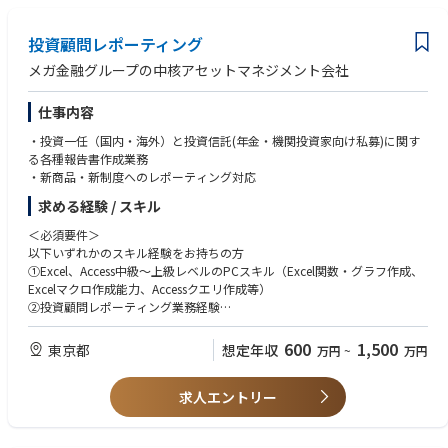
行が有する豊富な支店網やジャパンデスク(日系取引部署)を通じたきめ細
├ フロントエンドエンジニア：3名
かい顧客支援を行っています。
├ ビジネス審査 Mgr：1名
■求める人物像
├ ビジネス：3名
投資顧問レポーティング
・Fivotのビジョン・行動指針に共感し、事業やプロダクトを通じて価値提
├ 審査：1名
供したい方
メガ金融グループの中核アセットマネジメント会社
├ デザイナー：1名
・ユーザーや顧客の視点に立ち、本質的な課題を捉えて解決に向き合える
└ アドミン：1名
方
仕事内容
・既に整理された課題だけでなく、曖昧な状況から論点を整理し、仮説を
❚ このポジションだから得られるキャリア・経験
導ける方
・投資一任（国内・海外）と投資信託(年金・機関投資家向け私募)に関す
金融機関とのPoCから本番導入まで、プロジェクトの技術推進を一貫して
・スピード感のある環境で、自ら考え行動し、仮説検証を回し切れる方
る各種報告書作成業務
リードする経験を積むことができます。
・職種や立場を越え、他者とのコミュニケーションや協働を楽しめる方
・新商品・新制度へのレポーティング対応
・自身の専門性を磨きながら、役割の枠を越えて事業全体に向き合いたい
セキュリティ・ガバナンス・他ベンダーとの協働など、エンタープライズ
求める経験 / スキル
方
特有の複雑な環境の中で、再現性ある技術推進の型を身につけられる点
・変化を前向きに捉え、学び続けながらやり切る力をお持ちの方
＜必須要件＞
は、このポジションならではの魅力です。
以下いずれかのスキル経験をお持ちの方
①Excel、Access中級～上級レベルのPCスキル（Excel関数・グラフ作成、
また、アプリケーション開発にとどまらずデータ基盤の設計・議論にも携
Excelマクロ作成能力、Accessクエリ作成等）
わることで、技術全体を俯瞰できる視点が養われ、テクニカルPMとして
②投資顧問レポーティング業務経験
のキャリアを大きく広げることができます。
＜望ましい要件＞
さらに、従来の金融では資金が届きにくかったスタートアップへの融資機
600
1,500
東京都
想定年収
万円
~
万円
・XNETの利用経験
会を広げ、日本の与信インフラそのものを変えていく取り組みに、初期フ
・下位職の指導や管理者の補佐としての経験があること
ェーズから関わることができる環境です。
求人エントリー
＜求める人物像＞
「金融×テクノロジー」の最前線で、これまでにない価値創出に挑戦した
・業務遂行のために自ら主体的に企画・立案・連携し対応できる方
い方にとって、大きなやりがいを感じられるポジションです。