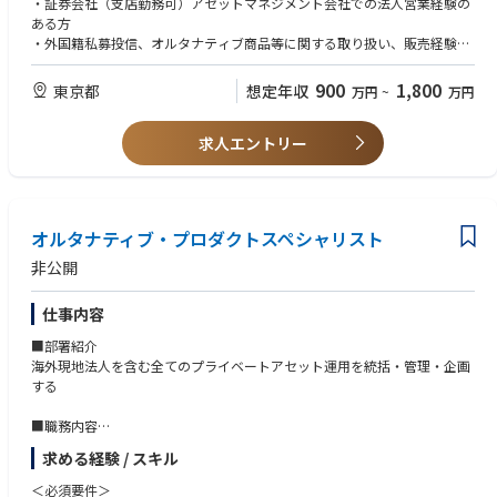
・証券会社（支店勤務可）アセットマネジメント会社での法人営業経験の
ある方
・外国籍私募投信、オルタナティブ商品等に関する取り扱い、販売経験の
ある方
・要英語力
900
1,800
東京都
想定年収
万円
~
万円
■求める人物像
求人エントリー
・経験値の幅を広げたい方
・コミュニケーションを大切にできる方
オルタナティブ・プロダクトスペシャリスト
非公開
仕事内容
■部署紹介
海外現地法人を含む全てのプライベートアセット運用を統括・管理・企画
する
■職務内容
1．自社運用プロダクトに関する海外現法及びSMBCとの協働によるマーケ
求める経験 / スキル
ティング推進
2．マーケティング戦略の立案・実行・改善（PDCA）
＜必須要件＞