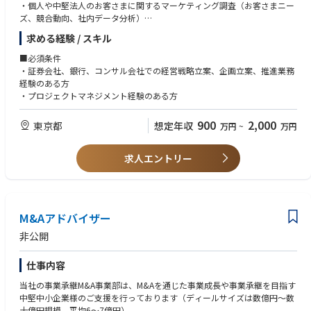
・個人や中堅法人のお客さまに関するマーケティング調査（お客さまニー
・営業のみならず商品開発や事業開発にも関与できる
ズ、競合動向、社内データ分析）
・金融機関、スポンサー、アセットマネージャー等の幅広いマーケット参
・個人や中堅法人のお客さまに関する営業戦略および施策の立案・実行支
加者とのネットワークを構築できる
求める経験 / スキル
援
・ネット証券との協働戦略の立案
■同社の特徴
■必須条件
・DXを活用した効率的な営業手法、業務支援策の検討
【主要顧客】
・証券会社、銀行、コンサル会社での経営戦略立案、企画立案、推進業務
証券化取引、LBOファイナンス、プロジェクトファイナンス、証券リパッ
経験のある方
ケージ商品などを組成する国内外の金融機関や、オフィス、住宅、ホテ
・プロジェクトマネジメント経験のある方
ル、インフラ、データセンター、再生可能エネルギー案件など、多様なア
セットへ投資する国内外の大手アセットマネージャーを主要顧客としてい
900
2,000
東京都
想定年収
万円
~
万円
ます。
【業務の補足】
求人エントリー
本ポジションでは、こうした顧客およびそのアドバイザーと密接に連携し
ながら、案件の組成段階からクロージング、受託後の資産管理、プロジェ
クト推進に至るまで、一連のプロセスをリードしていただきます。顧客ご
とに異なる課題やニーズを深く理解し、社内外の専門家と協働しながら最
M&Aアドバイザー
適な信託スキームやソリューションを提案・実現していく、提案力とプロ
ジェクト推進力が求められるポジションです。
非公開
国内外の大手金融機関、プライベートエクイティファンド、アセットマネ
仕事内容
ージャーを顧客として、証券化、LBOファイナンス、プロジェクトファイ
ナンス、不動産・インフラ投資等の大型案件に携わります。単なる営業職
当社の事業承継M&A事業部は、M&Aを通じた事業成長や事業承継を目指す
ではなく、顧客とのリレーション構築からストラクチャリング、条件交
中堅中小企業様のご支援を行っております（ディールサイズは数億円～数
渉、クロージング、受託後のプロジェクトマネジメントまでを一貫して担
十億円規模、平均6～7億円）