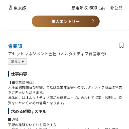
ョンを取り、要件を整理・具体化した経験
・コンサル、金融系ベンダー、金融機関いずれかでの業務経験
600
東京都
想定年収
非公開
万円
~
【WANT】
求人エントリー
以下いずれかを満たすと尚良い：
・生成AIを用いたシステムやツールの開発に関与した実務経験がある方、
もしくは挑戦したい方
・リスク管理業務に何かしら関与した経験がある方
営業部
アセットマネジメント会社（オルタナティブ資産専門）
課長以上
仕事内容
【主な業務内容】
大手金融機関及び地銀、または企業年金等へのオルタナティブ商品の営業
をご担当いただきます。
具体的にはオルタナティブ商品を顧客ニーズに合わせて提案・説明し、投
資をいただくための営業となります。
入社後は既存の顧客を担当いただきますが、ゆくゆくは既存・新規も両方
求める経験 / スキル
をご担当いただきます。
■必須
下記の経験をいずれも満たす方