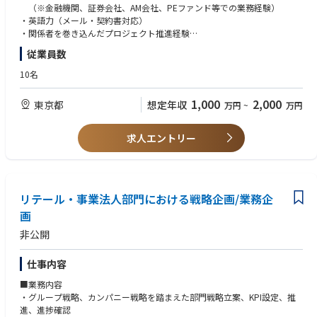
・営業戦略の企画、立案及び実行
（※金融機関、証券会社、AM会社、PEファンド等での業務経験）
2. ストラクチャリング・提案業務
・英語力（メール・契約書対応）
・顧客ニーズの把握及び各種ソリューションの提案
・関係者を巻き込んだプロジェクト推進経験
・信託スキーム及び取引ストラクチャーの検討
・高い提案・交渉力と案件推進力
従業員数
・受託条件の調整並びに手数料提案書等の作成
・商品内容、リスク及び契約条件に関する説明
■歓迎条件
10名
3. 案件受託・プロジェクトマネジメント
・ストラクチャードファイナンスに関する知識・経験
・社内関係部署との案件受託条件及び受託可否の調整
・信託スキーム・信託商品の知識・経験
1,000
2,000
東京都
想定年収
万円
~
万円
・顧客デューデリジェンス（CDD/KYC）及び取引適合性確認の実施
・シンジケートローン等のファイナンス実務経験
・案件受託に必要な社内承認手続の推進
・金融関連法令の知識​‌
・受託からクロージングまでの案件管理
・クロスボーダー案件の経験​
求人エントリー
4. クライアントリレーション
・既存顧客との継続的な関係構築及び深耕営業
■求める人物像
・顧客情報及び案件情報の管理
・社内外と連携し成果を創出できる方
・問い合わせ対応、苦情対応その他顧客サポート
・主体的に課題発見・解決できる方
5. 商品開発・事業開発
リテール・事業法人部門における戦略企画/業務企
・金融分野への知的好奇心と学習意欲がある方
・市場動向及び投資家ニーズの調査・分析
・顧客志向で信頼関係を構築できる方
画
・新たな信託商品及びストラクチャーの企画・開発
・高いコンプライアンス意識を持つ方
非公開
・法務・コンプライアンス部門と連携した新サービスの導入検討
・変化を楽しみ、事業成長に貢献できる方
・新規事業及び事業拡大施策の推進
仕事内容
■ポジションの魅力
■業務内容
・代表取締役直下のポジションとして業務を推進できる
・グループ戦略、カンパニー戦略を踏まえた部門戦略立案、KPI設定、推
・信託・証券化・ストラクチャードファイナンス分野における高度な専門
進、進捗確認
性を身につけられる