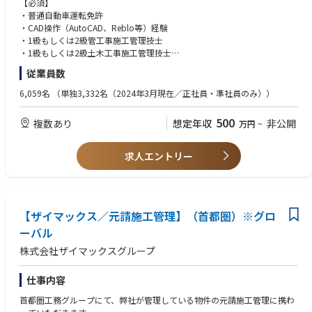
【必須】
具体的な担当部門は、ご経験や保有資格等で検討させていただきます。
・普通自動車運転免許
●ボイラ部門
・CAD操作（AutoCAD、Reblo等）経験
●アクア部門（水処理）
・1級もしくは2級管工事施工管理技士
●メディカル部門
・1級もしくは2級土木工事施工管理技士
従業員数
＜業務詳細＞
【歓迎】
・自社プラントの機械・電気設備の設備計画
メーカー、ゼネコン、サブコン業界、水処理装置、設備業界
6,059名
（単独3,332名（2024年3月現在／正社員・準社員のみ））
・納入現場の施工図作成、機械・電気設備における搬入計画や図面作成
重電業界、発電プラント等でのプラント設計・施工管理経験者
・現場での搬入指示や現場管理業務（人員管理、工程管理、安全管理な
500
複数あり
想定年収
非公開
万円
~
ど）
※メディカル部門（東京）のみ
・営業のフォローなど
病院・製薬・研究所等の業界経験者および
衛生・空調・建設関係の図面作成や工事経験者
求人エントリー
設備設計・施工管理エンジニアとして、 納入現場における施工図作成、搬
入計画図作成、 現場管理、営業フォローなど幅広く担当頂きます。現場管
理、図面作成、工事業者指導他
【ザイマックス／元請施工管理】（首都圏）※グロ
ーバル
株式会社ザイマックスグループ
仕事内容
首都圏工務グループにて、弊社が管理している物件の元請施工管理に携わ