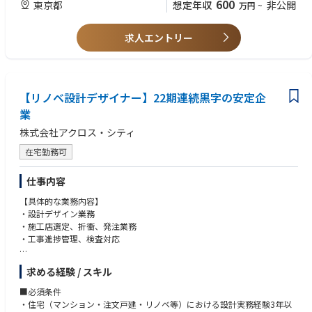
600
【身につくスキル】
東京都
想定年収
非公開
万円
~
※イレギュラー要請に関しては休日出勤の可能性がありますが、必ず代
・1級建築施工管理技士の資格をお持ちの方
・施工管理スキル
休を取得いただきます。
・電力・再エネ業界の知識
求人エントリー
・プロジェクト管理、推進能力
■ポジションの特徴：
◎建築・住宅設備に関する技術的な知識も必要となりますが、顧客とのコ
ミュニケーションも重要になるポジションです。
顧客からのご要望を正確に認識して、的確に伝えることも重要な業務にな
【リノベ設計デザイナー】22期連続黒字の安定企
ります。
業
■当社について：
株式会社アクロス・シティ
マンション用地を自ら仕入れ、企画、設計を行いディベロッパーに提案す
る「造注方式」を他社に先駆けて導入しています。
在宅勤務可
造注方式は当社が土地を押さえることによって主体的に企画提案を行うこ
とができるため、
仕事内容
競争入札で建設工事を受注する場合と比較して契約条件が良くなることか
ら、事業運営の効率化、安定した利益確保が可能となります。
【具体的な業務内容】
・設計デザイン業務
・施工店選定、折衝、発注業務
・工事進捗管理、検査対応
【組織について】
求める経験 / スキル
中途入社の方が多く、20~50代で構成されています。東京本社では営業1
部～3部と3つの部に分かれており、各チーム部長1名、リーダー1名、メン
■必須条件
バー4～10人程度となっております。
・住宅（マンション・注文戸建・リノベ等）における設計実務経験3年以