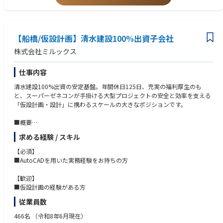
【プロジェクトマネジメント】
・東京および必要に応じて日本国内各都市における開発案件について、
投資予算・事業計画・工程表（クリティカルパスを含む）を策定する。
・プロジェクトの進捗管理およびコストコントロールを統括する。
【船橋/仮設計画】清水建設100%出資子会社
・建設工事および各種専門サービスに関する入札仕様書の検討・提案を行
う。
株式会社ミルックス
・定例プロジェクト会議を主宰し、工程・予算・品質管理が計画どおり遂
行
仕事内容
されるよう管理する。
・プロジェクトディレクターに対し、定期的な進捗報告を行う。
清水建設100%出資の安定基盤。年間休日125日、充実の福利厚生のも
・図面、各種システム、運営マニュアルを含むプロジェクト関連文書を
と、スーパーゼネコンが手掛ける大型プロジェクトの安全と効率を支える
適切に整備・管理する。
「仮設計画・設計」に携わるスケールの大きなポジションです。
・竣工から運営開始までの移行を統括し、引渡しおよび入居開始が円滑に
進むよう支援する。
■概要
・部下の育成・指導・評価を行い、組織力向上を推進する。
清水建設が手掛ける大型プロジェクトにおいて、建設現場の安全と効率を
求める経験 / スキル
左右する「足場」の仮設計画や作図、構造計算を担当します。AutoCADを
使用し、現場を根底から支える重要なポジションです。
【必須】
■AutoCADを用いた実務経験をお持ちの方
■詳細
スーパーゼネコン・清水建設の大型プロジェクトを中心に、建設現場に不
【歓迎】
可欠な「足場」の仮設計画図の作成（労働基準監督署への届出用）や強度
■仮設計画の経験がある方
計算、積算などを担当します。図面作成に向けた顧客との打合せから、
従業員数
床・梁などの支保工計画、特殊仮設計画まで幅広く対応。AutoCADを用い
た作図スキルを活かし、建設現場の安全と効率を支えるダイナミックでや
466名
（令和8年6月現在）
りがいのある仕事です。