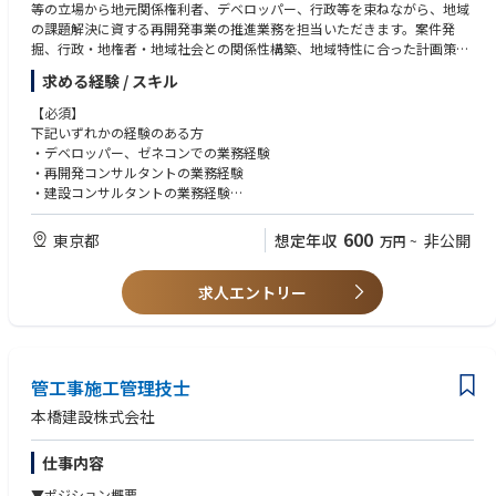
等の立場から地元関係権利者、デベロッパー、行政等を束ねながら、地域
の課題解決に資する再開発事業の推進業務を担当いただきます。案件発
掘、行政・地権者・地域社会との関係性構築、地域特性に合った計画策
定、再開発組合事務局対応など事業運営全般を幅広くコーディネート、推
求める経験 / スキル
進いただきます。
【必須】
具体的には
下記いずれかの経験のある方
・デベロッパー、ゼネコンでの業務経験
▼プロジェクトマネジメント
・再開発コンサルタントの業務経験
▼事業スキームの検討
・建設コンサルタントの業務経験
▼地権者、行政、デベロッパー、コンサルタント等との調整
・宅建または不動産関連資格をお持ちの方
▼現地事務局への人員派遣
600
東京都
想定年収
非公開
万円
~
▼設計、施工の検討業務、CM業務等の調整
【歓迎】
▼建設現場との調整
・コミュニケーション能力のある方
▼社内支援、バックアップ
求人エントリー
・まちづくり、都市開発に興味のある方
基本的に設計部門の技術者とチームを組むため、お互いのスキルや経験を
補い合いながら大規模プロジェクトに携われる環境です。
管工事施工管理技士
本橋建設株式会社
仕事内容
▼ポジション概要