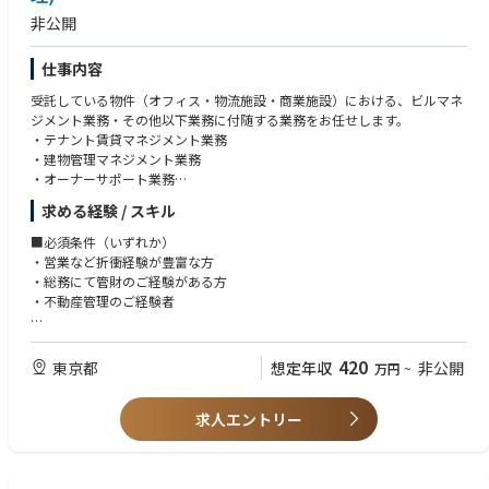
・修繕・原状回復工事・リニューアル等
・2級電気工事施工管理技士
非公開
・建築／管／電気
・1級建築施工管理技士
と工種は幅広いです
・2級建築施工管理技士
・1級建築士
仕事内容
【工事の流れ】
・2級建築士
受託している物件（オフィス・物流施設・商業施設）における、ビルマネ
①依頼・要望
ジメント業務・その他以下業務に付随する業務をお任せします。
・社内のPMやBMからあがってくることがほとんど
・テナント賃貸マネジメント業務
・代行業務を行うPMから、ビルオーナー様・テナント様の依頼を伝えら
・建物管理マネジメント業務
れる
・オーナーサポート業務
②現地調査
・報告業務
・まず依頼内容に適した協力会社を選定
求める経験 / スキル
・現地にて協力会社の方と、修繕方法や工事内容の検討を行う
【具体的には】
③見積作成
■必須条件（いずれか）
■入居テナントからの問い合わせに対する窓口業務
・依頼内容に沿った工事提案ができているか、金額は適正かどうかといっ
・営業など折衝経験が豊富な方
■テナントリーシング
たところをしっかり見極めて見積書を作成
・総務にて管財のご経験がある方
■テナントの入居・退去の諸手続き
・見積をお客様へ提出する際、直接説明することもあり
・不動産管理のご経験者
■建物維持・修繕対応における社内外関係者との調整や立ち合いなど
※工務部には営業担当、現場担当といった区分けはなく、最初から最後ま
■建物オーナーへの定期報告など。
で自分一人で案件をこなします。
※業界未経験でも可
④施工管理
420
東京都
想定年収
非公開
万円
~
オーナー様とテナント様の間に立ち、Win-Winを実現する折衝役です。
・提出した見積の発注を受けたら施工管理へ
知識や経験以上に調整力が大事な仕事であり、50代以上の方々も挑戦され
・安全に、正しい品質を保って、工事期間内に工事が遂行されるよう現場
ています。
を管理
求人エントリー
※現場に行く頻度は案件によって様々で、毎日常駐することもあれば・巡
回で対応することもあります。