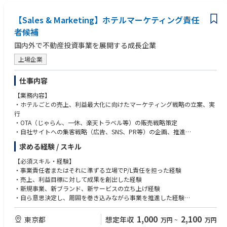
【Sales & Marketing】ホテルマーケティング責任
者候補
国内外で不動産投資事業を展開する成長企業
上場企業
仕事内容
【業務内容】
・ホテルごとの売上、利益最大化に向けたマーケティング戦略の立案、実
行
・OTA（じゃらん、一休、楽天トラベル等）の販売戦略策定
・自社サイトへの集客戦略（広告、SNS、PR等）の企画、推進
・レベニューマネジメント（価格、販売戦略）の立案
求める経験 / スキル
・宿泊プラン、商品企画の立案
・新規開業ホテルのマーケティング戦略構築
【必須スキル・経験】
・KPi、売上、利益管理
・事業責任者またはそれに準ずる立場でP/L責任を担った経験
・マーケティング組織のマネジメント
・売上、利益目標に対して成果を創出した経験
・ホテル運営、営業、開発部門との横断プロジェクト推進
・新規事業、新ブランド、新サービスの立ち上げ経験
・自ら意思決定し、周囲を巻き込みながら事業を推進した経験
【ポジションの魅力】
■ホテル一棟の経営を担うマーケティング
【歓迎スキル・経験】
1,000
2,100
東京都
想定年収
万円
~
万円
広告運用だけではなく、販売戦略・価格戦略・ブランド戦略・商品企画ま
・ホテル、旅行、観光、ライフスタイル、不動産領域での事業経験