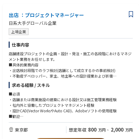
・特殊物件などに携わりたい方
■同社の強み
出店 ：プロジェクトマネージャー
・プレカット業界トップクラスの知名度と実績を保有
日系大手グローバル企業
・木材加工・木造建築分野における高い技術力 ※同社特有の特殊加工が
可能
上場企業
・LIXILなど大手企業との安定した取引基盤
・学校・病院・競技場など大型木造案件の豊富な実績
仕事内容
・公共事業や大型プロジェクトへの実績あり
店舗建設プロジェクトの企画・設計・発注・施工の各段階におけるマネジ
メント業務をお任せします。
■具体的業務内容
・出店検討段階でのラフ検討(店舗として成立するかの事前検討)
・不動産デベロッパー、家主、地主等への設計提案および折衝
・新規店舗の企画、予算及びマスタースケジュールの作成、店舗オープン
求める経験 / スキル
までのマネジメント(予算管理～スケジュール管理ほか)
・大量新規出店のための企画推進(プロセス確立、コストダウン、新しい工
■必須
法提案、社外パートナーとのリレーションシップ強化ほか)
・店舗または商業施設の建築における設計又は施工管理業務経験
・社内外関係者社に向けた店舗の設計・施工・メンテナンスに関わる品質
・社内外と協働したプロジェクトマネジメント経験
基準の設定、トレーニングやモニタリング等の推進
・設計CAD(Vector WorksやAuto CAD)、Adobeソフトの使用経験
・設計・デザイン会社・建設会社の選定・管理業務（デザインコンセプト
■歓迎
～見積査定～業者決定～社内稟議～発注～工事管理～工事完了確認）
・一級建築士又は1級建築施工管理技士 有資格者
・建物管理業務（ホテルオペレーターやビルメンテ会社の統括管理。建築
・Revit(BIM)の使用・学習経験
800
2,000
東京都
想定年収
万円
~
万円
関係のほか、電気・設備関係も含む）
・ボリュームチェック業務経験
・業務の効率化、標準化のための仕組みづくり など
・TOEIC700点程度、または同等の英語スキルをお持ちの方