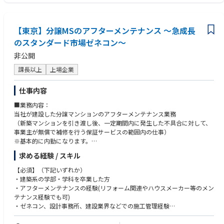
も様々な視点が求められることから、多様な人材に活躍の場があり、新し
いアイデアが歓迎される職場です。
■歓迎要件
創業期の新しい業務の立ち上げに関わることで、その分野の第一人者とし
【経験・能力】
てリードしていく人材を目指すことができます。
【東京】分譲MSのアフターメンテナンス ～急成長
・若手社員への育成能力
・予算管理能力（プロジェクト予算の管理など）
のスタンダード市場ゼネコン～
【業務の詳細】
非公開
・主に太陽光設備と蓄電池、制御盤、自営線（電線・電柱等）で構成する
マイクログリッド設備の設計
課長以上
上場企業
・客先との設備仕様や工期のすり合わせ、協力会社への見積依頼や設計図
書の確認
仕事内容
・元請工事の現場責任者として施工・費用管理
■業務内容：
電気の特定工事を元請として受注し遂行するため、監理技術者（電気）を
当社が建設した分譲マンションのアフターメンテナンス業務
保有した方に現場責任者として実力を発揮頂きたいです。
（新築マンションを引き渡し後、一定期間内に発生した不具合に対して、
また、部内メンバーの監理技術者取得に向けた実務経験などの育成も期待
事業主が無償で補修を行う保証サービスの範囲内の仕事）
します。
※基本的に内勤になります。
【求める人物像】
求める経験 / スキル
■具体的な業務内容：
EPC案件増へ対応するため監理監督者（電気）の資格を持つ方を求めてい
◎マンションの定期的なアフターメンテナンス
【必須】（下記いずれか）
ます。
新築分譲マンションの定期点検・補修等のための施工会社宛指示出し
・建築系の学部・学科を卒業した方
◎マンションの随時アフターメンテナンス
・アフターメンテナンスの経験(リフォーム関連やハウスメーカー等のメン
【活かせるスキル】
分譲したマンションをご購入いただいた顧客から寄せられた
テナンス経験でも可)
・再エネ業界における施工管理スキル
補修等の問い合わせの対応・補修等のための施工会社宛指示出し（不定
・ゼネコン、設計事務所、建設業界などでの施工管理経験
・長年の現場経験による安全管理能力
期）
◎その他顧客から寄せられる要請等の対応
【歓迎】