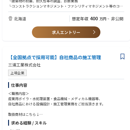
└建築物の耐震、耐久性等の調査、診断業務
ンマネジメントなど様々なプロジェクトに携わることが出来る可能性があ
└コンストラクションマネジメント・ファシリティマネジメント等のコン
ります。
サルティング・技術営業の経験
■入社後のキャリアプラン：
・北海道内の転勤を許容いただける方
400
北海道
想定年収
非公開
万円
~
上記の通り、事業領域拡大に向けたコンストラクションマネジメント、フ
・1級もしくは2級建築士の資格を保有、または1級建築士取得に明確な意
ァシリティマネジメントに関する社外営業に関する業務だけでなく、コミ
欲のある方
ッショニングに関する社外営業等の他、「カーボンニュートラル」の実現
求人エントリー
■歓迎条件：
に向け、水力・火力発電所の建設や、合理的なインフラの維持管理に関す
・認定ファシリティマネージャーおよび認定コンストラクションマージャ
る業務、原子力の安全対策、事業領域拡大に向けた建築技術の専門知識を
―の資格を保有
生かした様々なプロジェクトに参画することでキャリアアップいただきま
＜必要資格＞
す。
歓迎条件：建築士一級、建築士二級、認定ファシリティマネジャー(CFMJ)
【全国拠点で採用可能】自社商品の施工管理
三浦工業株式会社
上場企業
仕事内容
＜職務内容＞
産業用ボイラ・水処理装置・食品機械・メディカル機器等、
自社商品における設備設計・施工管理業務をご担当頂きます。
取扱商材はこちら↓
https://www.miuraz.co.jp/product/
求める経験 / スキル
大きく分けて３つの部門で現在募集しております。