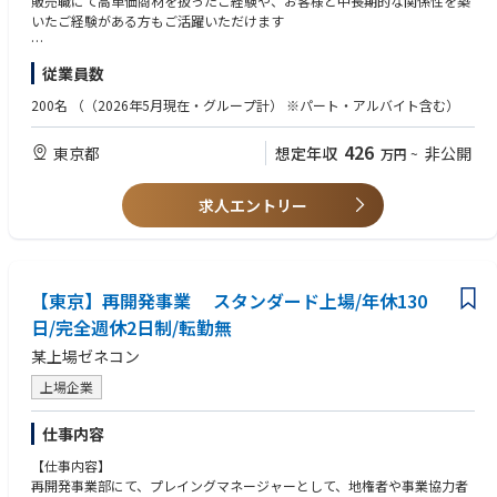
販売職にて高単価商材を扱ったご経験や、お客様と中長期的な関係性を築
企業様から「officee」へお問い合わせ
いたご経験がある方もご活躍いただけます
オフィス移転の背景や課題、ご要望等を電話／オンライン／対面にてヒア
リング
【歓迎条件】
従業員数
ヒアリング内容を元に物件のご提案
法人営業の営業経験3年以上
オフィス物件のご案内（内見）
不動産業界の営業経験2年以上
200名
（（2026年5月現在・グループ計） ※パート・アルバイト含む）
諸条件の交渉や契約調整
宅地建物取引士の資格保有者
内装担当へ引き継ぎ
リーダーやマネジメントのご経験
426
東京都
想定年収
非公開
万円
~
入居までのフォロー
▼詳しくはこちらの記事をご覧ください
求人エントリー
https://note.com/47group/n/n34e91300bdcf
【魅力】
officee（オフィシー）にお問い合わせいただく企業様へ提案営業のため、
新規開拓はありません。お客様へ価値貢献できる環境が整っています。
【東京】再開発事業 スタンダード上場/年休130
法人営業のため、土日祝日はお休みです。年間休日122日、フレックスと
日/完全週休2日制/転勤無
ワークライフバランスの充実した働き方が可能です。（https://47co.jp/ne
某上場ゼネコン
ws/2022110102）
上場企業
仕事内容
【仕事内容】
再開発事業部にて、プレイングマネージャーとして、地権者や事業協力者