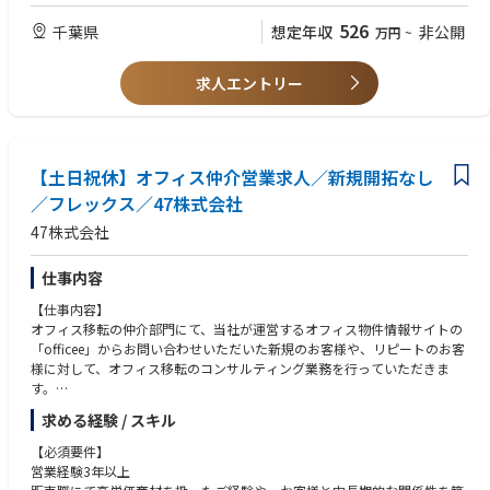
526
千葉県
想定年収
非公開
万円
~
◎年休125日×残業手当全額支給
「技術者として長く、安心して活躍してほしい」という想いから、労働環
求人エントリー
境の整備にも注力しています。年間休日は125日、夏季や年末年始の長期
休暇に加え、創立記念日休暇やリフレッシュに最適な特別休暇（勤続10年
～）も完備しています。
【土日祝休】オフィス仲介営業求人／新規開拓なし
／フレックス／47株式会社
47株式会社
仕事内容
【仕事内容】
オフィス移転の仲介部門にて、当社が運営するオフィス物件情報サイトの
「officee」からお問い合わせいただいた新規のお客様や、リピートのお客
様に対して、オフィス移転のコンサルティング業務を行っていただきま
す。
求める経験 / スキル
ベンチャー企業、成長企業、スタートアップ企業を中心に、一人あたり常
時20社～30社程度のお客様を担当していただきます。
【必須要件】
営業経験3年以上
【主な業務プロセス】