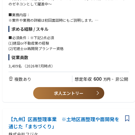
のゼネコンとして躍進中～
■業務内容：
※案件や業務の詳細は初回面談時にもご説明します。
法定再開発事業において、都心・駅前等の高度利用地区における超高層ビ
求める経験 / スキル
ル・マンション等の企画/提案から事業推進の一連の業務をお任せします。
■必須条件：※下記2点必須
■業務の流れ：
(1)建設or不動産業の経験
(1)再開発情報の収集→(2)地権者訪問/提案（法人・個人あり）→(3)準備組
(2)宅建士or再開発プランナー資格
合・組合の運営→(4)地権者・行政やコンサルティング会社と一体となって
従業員数
事業推進
3,409名
（2026年7月時点）
■業務詳細：
開発候補地選定、地権者権利調整、行政やコンサルティング会社との協議
600
複数あり
想定年収
非公開
万円
~
等。幅広い関係者との調整と事業推進業務がメインです。
※案件例：西日本地域の駅前・都心の法定再開発事業
求人エントリー
■入社後について：
座学やOJTを通して知識・スキルを身に付けることが可能です。開発未経
験でも不動産経験を活かしてチャレンジしたいという方を歓迎していま
す。
※開発未経験者の入社事例有
【九州】区画整理事業 ※土地区画整理や面開発を
通じた「まちづくり」
株式会社フジタ