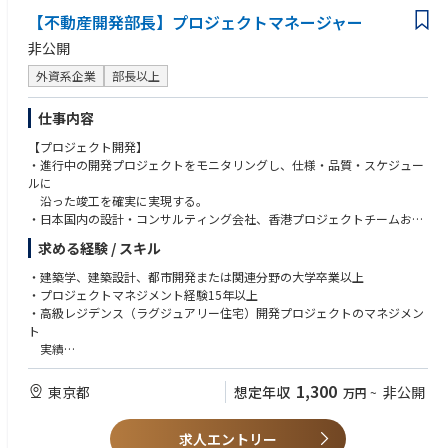
【業務量】
【不動産開発部長】プロジェクトマネージャー
・一人当たり、平均15～20件の物件を担当
・物件における工事の数は時期によって前後します
非公開
・5～10名のチーム制を強いており、チーム内で進捗共有や相談などをし
外資系企業
部長以上
ています。
・残業時間：月平均20時間程度
（リーダーが業務量を見てチーム内外で業務を調整していたり、工期がだ
仕事内容
いたい1ヵ月程度なので、業務調整がしやすく残業が少ないです。）
【プロジェクト開発】
・進行中の開発プロジェクトをモニタリングし、仕様・品質・スケジュー
【働き方 / 風土】
ルに
・弊社専用サテライトオフィス（1都3県に11か所）、弊社が運営している
沿った竣工を確実に実現する。
サテライトオフィスサービスのZXY（全国275拠点）や在宅での勤務も組
・日本国内の設計・コンサルティング会社、香港プロジェクトチームおよ
み合わせながら勤務しています。
び
・現場に常駐する案件は少なく、要所要所で現場に行っていただきます。
求める経験 / スキル
ニセコ現地チームとの連携窓口として、外部コンサルタントの業務遂行
もちろん、現場からの直行直帰も可能です。
状況
・建築学、建築設計、都市開発または関連分野の大学卒業以上
を管理する。
・プロジェクトマネジメント経験15年以上
・新規開発案件の発掘および事業性評価を行い、経営陣および取締役会の
・高級レジデンス（ラグジュアリー住宅）開発プロジェクトのマネジメン
意思決定を支援するための事業計画・投資提案を作成する。
ト
・新規プロジェクトにおける外部専門会社（設計事務所、コンサルタント
実績
等）
・優れたコミュニケーション能力および対人折衝能力を有し、
の選定および戦略的マネジメントを行う。
多様なステークホルダーとの関係構築ができる方
1,300
東京都
想定年収
非公開
万円
~
・プロジェクトのコンセプト立案を主導し、商品企画・仕様策定および
・組織マネジメントおよびリーダーシップの実績を有する方
入札資料の作成を統括する。
・日本語ネイティブレベル、英語ビジネスレベル以上
求人エントリー
・国内出張が可能な方（特にニセコへの出張あり）