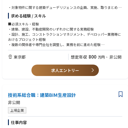
・対象物件に関する建築デューデリジェンスの企画、実施、取りまとめ
・地盤、環境、測量、インフラ、既存建物、法規制、許認可等に関する調
求める経験 / スキル
査内容の整理および評価
・開発計画、建築可能規模、工事費、事業スケジュール、リスクの検証
■必須スキル・経験
・現地の設計会社、PM／CM会社、エンジニア、コンサルタント等の選定
・建築、建設、不動産開発のいずれかに関する実務経験
および業務管理
・設計、施工、コンストラクションマネジメント、デベロッパー業務等に
・各専門会社から提出される提案書、見積書、調査報告書、契約条件等の
おけるプロジェクト経験
確認
・複数の関係者や専門会社を調整し、業務を前に進めた経験
・取得判断に必要となる論点、リスク、対応方針の社内整理および経営層
・調査報告書、見積書、建屋現況等を読み取り、課題やリスクを整理して
への報告
きた経験
800
東京都
想定年収
非公開
万円
~
・案件取得後を見据えた設計、施工、プロジェクトマネジメント体制の構
・社内外の関係者に対して、論点や対応方針を分かりやすく説明できるコ
築
ミュニケーション能力
・社内のアクイジション、設計、法務、現地関係者等との連携
求人エントリー
・海外案件に対する関心があり、異なる商習慣や業務環境に柔軟に対応で
・海外出張、現地調査、関係会社との英語による会議および折衝
きる方
・英語の資料やメールを用いて業務を遂行することに抵抗がない方
米国、EU等を含む海外不動産開発案件全般を対象とし、ホテル、レジデン
ス、オフィス、商業施設、複合開発等について、土地・既存建物の取得前
■歓迎スキル・経験
技術系総合職：建築BIM生産設計
調査から、開発計画の検証、プロジェクト推進体制の構築まで幅広く携わ
・海外における建設に関する営業経験
っていただきます。
・海外の不動産開発、設計、施工またはプロジェクトマネジメントの経験
非公開
・建築デューデリジェンス、建物状況調査、環境調査、地盤調査等の経験
上場企業
・英語による会議、提案、交渉等の実務経験
仕事内容