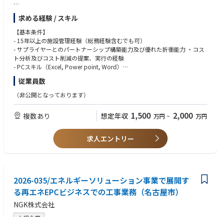
JCFSは、リライアビリティー＆メンテナンスエンジニアリングファシリテ
求める経験 / スキル
ィーズ部門(以下RME-F)において、Facility Managerを探しています。本ポ
ジションは、アマゾンジャパンにおける、フルフィルメントセンター(以下
【基本条件】
FC)の設備の維持管理とそこで働く従業員の職場環境の日々改善を、Outso
- 15年以上の施設管理経験（総務経験含むでも可）
urcingを活用して実現していくポジションです。
- サプライヤーとのパートナーシップ構築能力及び優れた折衝能力 ・コス
ト分析及びコスト削減の提案、実行の経験
Facility Managerは建屋の建築、電気、空調、衛生、消火、昇降設備の保守
- PCスキル（Excel, Power point, Word）
点検及び不具合対応や小規模な工事、そしてCafeteria運営や売店、シャト
- Businessレベルの日本語力（会議を進行できる、Business文書が書ける）
従業員数
ルバスの運行管理、各種資産の管理、FCの運営にとって重要なコストの管
理も行います。施設管理では年間保全計画や中長期保全計画のプランと実
【歓迎条件】
（非公開となっております）
施、Cafeteria運営では、全従業員が満足できる環境作りに積極的に取組、
- 英語力があれば尚可
カスタマーエクスぺリエンスの向上を成し遂げます。 そして従業員の通勤
- 学士号、大卒以上、またはこれに相当する職務経験
1,500
2,000
複数あり
想定年収
万円
~
万円
手段であるシャトルバスのダイヤ改正や適切な運行管理とコスト管理でカ
- 正社員として製造業もしくは物流業で施設管理経験者 15年以上
スタマーに貢献します。
求人エントリー
また、サステナビリティにも貢献します。
└FC内で発生する消費電力を最適化
└廃棄物の低減を目的としたリサイクル率の向上
└コンプライアンスを遵守した運営費用の最適化
└行政や建屋オーナー、各種委託先と折衝
2026-035/エネルギーソリューション事業で展開す
る再エネEPCビジネスでの工事業務（名古屋市）
以上の業務をOutsourcing先の協力会社と管理しながら、その管理体制も
NGK株式会社
改善するべく提案・実行のリードを担ってもらいます。また、FCや自身の
管轄だけでなく、全国のFCのRME-F設備管理を行っている各拠点の担当者