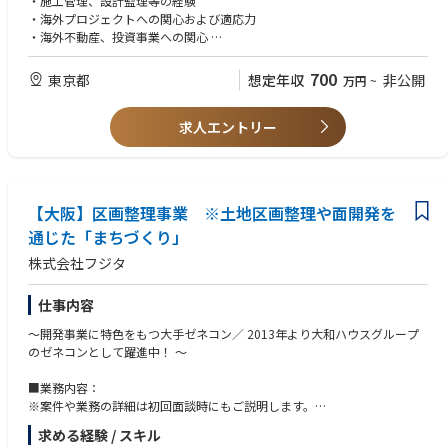
・施工管理、設計監理等の経験
ズに関与し、 当社の「想い」や「ニーズ」を具現化するとともに、事業基
・海外プロジェクトへの関心および適応力
盤の構築を支援していただきます。
・海外不動産、投資事業への関心
■コーディネーション・管理業務
■歓迎スキル・経験
700
東京都
想定年収
非公開
万円
~
・海外設計事務所（Architect／各種コンサルタント）との打合せ、進行管
・英語（ビジネスレベル）
理
・英語圏（特に米国）での勤務経験がある方
・開発許認可取得に向けた申請支援、プロセス整理
求人エントリー
・設計図書、申請資料の理解力および整理能力
・議事録／レポート作成、設計図書のレビュー、管理
・設計事務所、建設会社における意匠設計または構造設計の経験
・日本本社との架け橋（報告、課題整理）
・PM／CM会社における建設プロジェクトマネジメント経験
・社内関係部署との調整
・デベロッパー、施設運営会社、商社等における商品企画、事業推進、技
術支援経験
【大阪】区画整理事業 ※土地区画整理や面開発を
〇対象領域・地域
・建設会社等における現場管理（品質・コスト・工程）の経験
対象アセット： 住宅、オフィス、商業施設、物流施設 等
通じた「まちづくり」
・海外不動産業務経験、不動産開発経験がある方は尚可
・建築士、技術士、PMP等のプロジェクトマネジメント資格（海外資格含
株式会社フジタ
対象地域： 米国を中心とした海外開発案件
む）
※必要に応じて海外出張の可能性があります
・米国、UAE、英国における許認可制度や都市計画の理解
仕事内容
～開発事業に特色をもつ大手ゼネコン／ 2013年より大和ハウスグループ
のゼネコンとして躍進中！ ～
■業務内容：
※案件や業務の詳細は初回面談時にもご説明します。
土地区画整理や面開発を通じた「まちづくり」の企画、提案からプロジェ
求める経験 / スキル
クト推進まで、一貫してご担当いただきます。