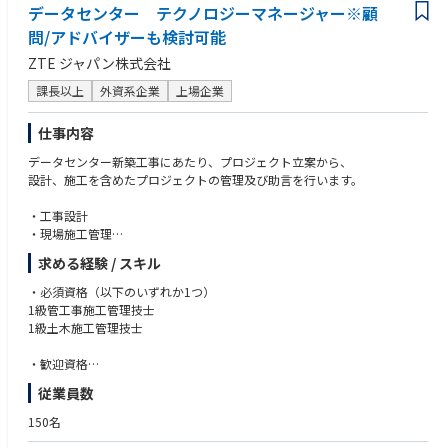
データセンター テクノロジーマネージャー※顧
問/アドバイザーも検討可能
ZTE ジャパン株式会社
課長以上
外資系企業
上場企業
仕事内容
データセンター新築工事にあたり、プロジェクト立案から、
設計、施工を含めたプロジェクトの管理及び助言を行います。
・工事設計
・現場施工管理
・施工計画
求める経験 / スキル
・施工計画図作成
・安全管理
・必須資格（以下のいずれか1つ）
・工程管理
1級管工事施工管理技士
・品質管理
1級土木施工管理技士
・出来形管理
・書類作成 等
・歓迎資格
1級建築施工管理技士
従業員数
1級電気工事施工管理技士
技術士（総合技術管理建設もしくは電気電子）
150名