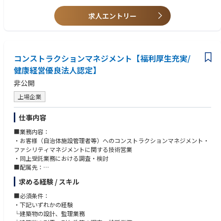
で、ホテルの収益を左右する意思決定に携わります。マーケティングとい
・OTAやレベニューマネジメントに関する知見
う枠を超え、ホテル経営に近い視点で事業をリードできるポジションで
求人エントリー
・ブランド戦略、商品企画の経験
す。
・デジタルマーケティングの経験
・スタートアップや急成長企業での事業推進経験
■経営に近い距離で事業を動かす
・少人数組織で高い成果を創出した経験
経営陣との距離が近く、自ら提案したアイデアをスピーディーに実現でき
コンストラクションマネジメント【福利厚生充実/
る環境です。成果はホテル事業全体の成長に直結し、大きな手応えを得ら
れます。
健康経営優良法人認定】
非公開
上場企業
仕事内容
■業務内容：
・お客様（自治体施設管理者等）へのコンストラクションマネジメント・
ファシリティマネジメントに関する技術営業
・同上受託業務における調査・検討
■配属先：
土木建築部門のうち、新規事業であるお客さま（自治体・民間企業）への
求める経験 / スキル
コンストラクションマネジメント・ファシリティマネジメント事業（PFI
事業案件も含む）を推進する役割・グループに配属
■必須条件：
■魅力：
・下記いずれかの経験
業務領域の拡大に向け、建物管理の高度化、合理化などを検討しており、
└建築物の設計、監理業務
変電所・発電所・事務所等の社有施設、お客さま施設のコンストラクショ