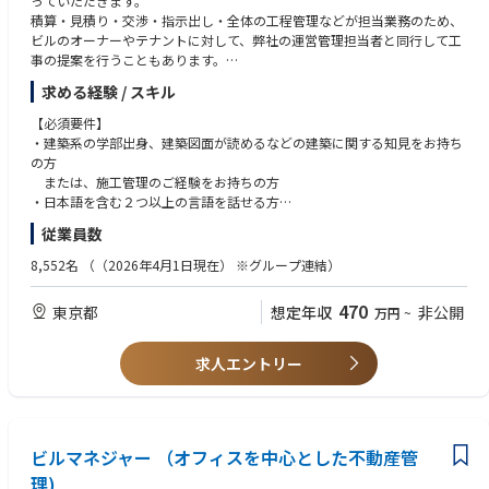
っていただきます。
積算・見積り・交渉・指示出し・全体の工程管理などが担当業務のため、
ビルのオーナーやテナントに対して、弊社の運営管理担当者と同行して工
事の提案を行うこともあります。
建築工事から電気・空調・衛生設備まで、建物に係る全ての工事に関わる
求める経験 / スキル
ことが出来ます。
【必須要件】
※ザイマックスでの施工管理業務について
・建築系の学部出身、建築図面が読めるなどの建築に関する知見をお持ち
https://www.wantedly.com/companies/xymax/post_articles/335263?so
の方
urce=related_posts
または、施工管理のご経験をお持ちの方
※ザイマックスの施工管理業務の魅力
・日本語を含む２つ以上の言語を話せる方
https://www.wantedly.com/companies/xymax/post_articles/337559
・ビジネスレベルの日本語能力(日本語能力試験1級 尚良)をお持ちである
従業員数
方
【具体的な業務内容】
・日本企業で2年以上の社会人経験がある方
8,552名
（（2026年4月1日現在） ※グループ連結）
・施工管理全般
・改装・改修工事の企画・施工管理
【こんな志向の方にピッタリ！】
470
東京都
想定年収
非公開
万円
~
・オーナーとの折衝、現場管理、予算管理
・働き方を変えたい！
・見積書の作成
・もっと幅広い工種・建物にかかわりたい！
・工事の工程・安全・品質・予算管理
・建物の所有者と近い立場で働きたい！
求人エントリー
・部内予算管理 等
・日本でビジネス経験を積み、成長したい！
【担当物件】
■下記、資格保有者優遇■
オフィスビルから商業施設、多店舗展開されている店舗など
・1級管工事施工管理技士
ビルマネジャー （オフィスを中心とした不動産管
・2級管工事施工管理技士
【工事種類】
・1級電気工事施工管理技士
理)