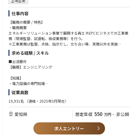
上場企業
とディスカッションを含むコミュニケーションを密に行い、情報・学び・
成功体験を共有・標準化して展開する業務にも取り組んでいただきます。
仕事内容
社内外ともに良好な関係性を築ける高いコミュニケーション能力を発揮
し、自ら行動を起こし結果に繋げる、強いドライブ力をもった方からの応
【職務の概要 / 特色】
募をお待ちしています。
・職務概要
エネルギーソリューション事業で展開する再エネEPCビジネスでの工事業
【Key job responsibilities】
務（現場監督、試運転、検収業務等）を行う。
Essential Functions:
※工事業務は監督、点検、指示だし、立ち合い等、実務以外を実施
・25％ 建屋に関する建築、電気、空調、衛生、消火、昇降設備に関わる
・求められる成果
保全計画のプランと実施。各種取引先との交渉、関係構築。省エネルギー
求める経験 / スキル
EPC事業で予算・進捗・仕様・品質を遵守し工事業務を推進する。
管理
※事業化向け活動中の為、上記の業務以外にも、部内リソース状況や本人
■必須要件
・20% 施設の省エネ管理、廃棄物やリサイクル品処理のオペレーション
希望により他業務（マーケ、シミュレーション評価、システム開発等） を
【職種】エンジニアリング
とコスト管理、関連するコンプライアンス遵守
担ってもらう可能性があります
・15% 予算管理及び予算削減の提案・契約書の見直し
【知識】
・15% 全国での改善横ぐし活動のリード
参考：NGKホームページURL https://www.ngk.co.jp/product/search-bu
・電力設備の専門知識
・10% 各種レポートの作成・契約書の見直し
siness/battery/
・建設業における安全知識
・10% Cafeteriaや売店において、従業員に対し安全でおいしい食事が提
従業員数
供できる環境作り
地域の再エネ活用や電力の地産地消の促進とともに、災害時の電力供給な
【経験・能力】
19,931名
（連結・2025年3月現在）
・5％ シャトルバスの運行管理や行政や地域対応
ど防災機能強化や再エネイベントによる地域活性などにも貢献する社会的
・問題/課題の抽出のコミュニケーションスキル
※基本的に日勤、土日祝休みですが年に数回夜勤があります。
意義の大きいビジネスです。
・エンジニアリングの知識、スキル
550
愛知県
想定年収
非公開
万円
~
顧客となる自治体や事業者の困りごとやニーズは多岐多種にわたる中、案
・安全に関する知識と他人への指導力
件毎に顧客要求に耳を傾け、前例にとらわれずにコンセプト作りから開始
し、ベストなソリューションを提案します。
【資格】
求人エントリー
本ビジネス（コト売り）はNGK初の試みでもあり、ソリューション提案で
・電気の監理監督者及び主任技術者の資格・経験