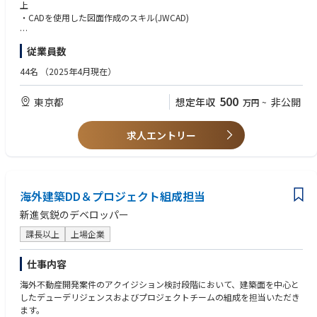
情報共有や横の連携が多く風通しの良い環境です。
上
・CADを使用した図面作成のスキル(JWCAD)
【当社の魅力】
・数百万～3000万円程の価格帯の物件が多く、物件を仕入れる際の資金
■歓迎条件
従業員数
は、上場企業並みの低金利で調達出来ます。
・1級建築士または２級建築士の資格
・一般的な不動産営業と異なり、リノベーションの企画についてもプラン
・インテリアコーディネーターの資格
44名
（2025年4月現在）
ナーと打ち合わせを行って頂くため、一つの物件に対しての裁量が大きく
・カラーコーディネーターの資格
やりがいを思って業務に取り組んで頂けます。
500
東京都
想定年収
非公開
万円
~
求人エントリー
海外建築DD＆プロジェクト組成担当
新進気鋭のデベロッパー
課長以上
上場企業
仕事内容
海外不動産開発案件のアクイジション検討段階において、建築面を中心と
したデューデリジェンスおよびプロジェクトチームの組成を担当いただき
ます。