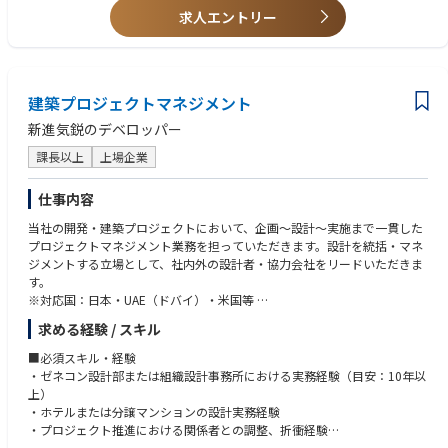
求人エントリー
建築プロジェクトマネジメント
新進気鋭のデベロッパー
課長以上
上場企業
仕事内容
当社の開発・建築プロジェクトにおいて、企画～設計～実施まで一貫した
プロジェクトマネジメント業務を担っていただきます。設計を統括・マネ
ジメントする立場として、社内外の設計者・協力会社をリードいただきま
す。
※対応国：日本・UAE（ドバイ）・米国等
求める経験 / スキル
業務内容
・ホテルを中心とした建築設計のマネジメント業務（設計者・協力会社の
■必須スキル・経験
統括・推進）
・ゼネコン設計部または組織設計事務所における実務経験（目安：10年以
・基本計画、基本設計、実施設計の推進
上）
・設計図書（図面）の読解、チェック、整合性の確認
・ホテルまたは分譲マンションの設計実務経験
・行政協議、各種許認可対応
・プロジェクト推進における関係者との調整、折衝経験
・設計事務所、施工会社、CM会社との折衝／調整
・デザイン監修者対応および行政協議の実務経験