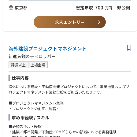
・デザイン監修者（外部デザイナー・建築家等）との協働、調整
700
東京都
想定年収
非公開
万円
~
・プロジェクトマネジメント（スケジュール・コスト・品質管理）
■歓迎スキル・経験
・2D CAD、3Dモデリングを活用した設計検討、プレゼンテーション資料
・一級建築士資格を有する方
作成
求人エントリー
・設計、施工、CMを横断したプロジェクトマネジメント経験
・生成AI等のツールを活用した設計検討や業務効率化の推進
・生成AI等のデジタルツールを活用した設計業務の経験、関心
・海外留学または海外プロジェクトにおける実務経験
ポジションの魅力
・英語での業務遂行能力（読み書き・会話）
・ホテルを中心とした多様なプロジェクトに上流から関与可能
海外建設プロジェクトマネジメント
・国内外のデザイナーや専門家と協働できる環境
■求める人物像
・設計だけでなく開発、事業視点を含めたプロジェクト推進に関われる
・多様なステークホルダーと円滑にコミュニケーションを図れる方
新進気鋭のデベロッパー
・生成AIなど最新技術を積極活用できる環境
・デザイン性と事業性の両立を意識した設計ができる方
課長以上
上場企業
・自ら課題を設定し、主体的にプロジェクトを推進できる方
・新しい技術（生成AI・BIM等）を柔軟に取り入れられる方
・グローバルな視点で建築・都市を捉えられる方
仕事内容
海外における建設・不動産開発プロジェクトにおいて、事業推進およびプ
ロジェクトマネジメント業務全般をご担当いただきます。
■プロジェクトマネジメント業務
・プロジェクトの企画、運営
・品質管理、コスト管理、スケジュール管理
求める経験 / スキル
・各種リスクマネジメント
・設計事務所、施工会社、関係各社の統括、マネジメント
■必須スキル・経験
・現地ローカルチームとの連携、推進
・建築／都市開発／不動産／PMどちらかの領域における実務経験
事業計画から設計、施工、運営管理に至るまで、プロジェクトの全フェー