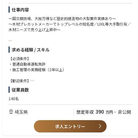
仕事内容
～国立競技場、大阪万博など歴史的建造物の大型案件実績あり～
～木材プレカットメーカーでトップレベルの知名度／LIXIL等大手取引有／
木材ニーズで売り上げ上昇中～
■業務概要
求める経験 / スキル
プレカットメーカーの当社で大型案件の木造の施工管理をお任せしており
ます。
【必須条件】
工程管理～安全管理に加え、現場全体の進捗管理、現場スタッフのマネジ
・普通自動車運転免許
メントまで幅広く担当していただきます。
・施工管理の実務経験（2年以上）
■仕事詳細
【歓迎条件】
木材プレカットメーカーにて、大型木造建築物の施工管理業務を担当。住
・ゼネコンでの施工管理経験
従業員数
宅案件だけでなく、競技場・病院・学校・公共施設などの非住宅案件や特
・木造建築の施工管理経験
殊物件を中心に、木造建築プロジェクトの施工管理を行います。
・建築施工管理技士（1級、2級）
140名
具体的には、施工計画の立案から工程管理、品質管理、安全管理、原価管
理まで一貫して担当し、設計事務所やゼネコン、協力会社など多くの関係
390
埼玉県
想定年収
非公開
万円
~
者と連携しながらプロジェクトを推進します。全国規模の案件に携わるた
め、現場対応や関係各所との調整業務も行います。
求人エントリー
■こんな方におすすめ
・今までの住宅経験などを活かして大型物件に携わりたい方