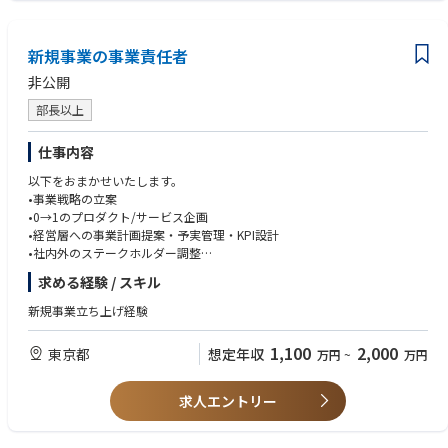
■入社後について：
座学やOJTを通して知識・スキルを身に付けることが可能です。開発未経
新規事業の事業責任者
験でも不動産経験を活かしてチャレンジしたいという方を歓迎していま
非公開
す。
※開発未経験者の入社事例有
部長以上
仕事内容
以下をおまかせいたします。
•事業戦略の立案
•0→1のプロダクト/サービス企画
•経営層への事業計画提案・予実管理・KPI設計
•社内外のステークホルダー調整
•事業立ち上げ初期のチームビルディング・採用
求める経験 / スキル
新規事業立ち上げ経験
1,100
2,000
東京都
想定年収
万円
~
万円
求人エントリー