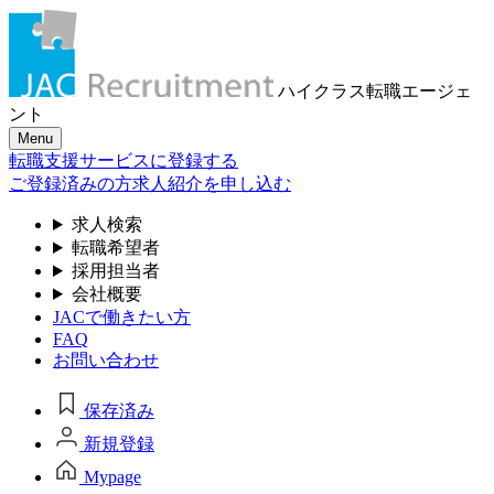
ハイクラス転職
エージェ
ント
Menu
転職支援サービスに登録する
ご登録済みの方
求人紹介を申し込む
求人検索
転職希望者
採用担当者
会社概要
JACで働きたい方
FAQ
お問い合わせ
保存済み
新規登録
Mypage