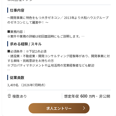
仕事内容
～開発事業に特色をもつ大手ゼネコン／ 2013年より大和ハウスグループ
のゼネコンとして躍進中！ ～
■業務内容：
※案件や業務の詳細は初回面談時にもご説明します。
土地区画整理や面開発を通じた「まちづくり」の企画、提案からプロジェ
求める経験 / スキル
クト推進まで、一貫してご担当いただきます。
開発未経験から大規模開発に携わることができる貴重なポジションです。
■必須条件：※下記2点必須
・建設業・不動産業・開発コンサルティング経験等があり、開発事業に対
■業務の流れ：
する興味・挑戦意欲をお持ちの方
(1)案件の情報収集・営業→(2)提案・コンペ→地権者調整→(3)プロジェク
※プロパティマネジメントや土地活用の営業経験者なども歓迎
トの推進→(4)立地施設の誘致活動→(5)新しい「まち」として変革してい
きます。
■歓迎資格：
従業員数
宅地建物取引士、土地区画整理士、土木施工管理技士
■案件例：
3,409名
（2026年7月時点）
産業系・住宅系・複合施設系の開発事業、土地区画整理事業 等
※地権者、行政、コンサルティング会社など幅広い関係者との調整を通し
600
複数あり
想定年収
非公開
万円
~
て、開発のプロジェクトマネジメント（PM）力が身に付きます。
※ゼネコン特有の技術的な提案力と豊富な案件実績により、「フジタ」な
らではの提案と経験ができる貴重なお仕事です。
求人エントリー
※奏の杜(千葉県)：同社が「まちづくりコーディネーター」として総合プ
ロデュースした人気エリアです。