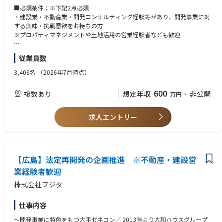
開発未経験から大規模開発に携わることができる貴重なポジションです。
■必須条件：※下記2点必須
・建設業・不動産業・開発コンサルティング経験等があり、開発事業に対
■業務の流れ：
する興味・挑戦意欲をお持ちの方
(1)案件の情報収集・営業→(2)提案・コンペ→地権者調整→(3)プロジェク
※プロパティマネジメントや土地活用の営業経験者なども歓迎
トの推進→(4)立地施設の誘致活動→(5)新しい「まち」として変革してい
きます。
■歓迎資格：
従業員数
宅地建物取引士、土地区画整理士、土木施工管理技士
■案件例：
3,409名
（2026年7月時点）
産業系・住宅系・複合施設系の開発事業、土地区画整理事業 等
※地権者、行政、コンサルティング会社など幅広い関係者との調整を通し
600
複数あり
想定年収
非公開
万円
~
て、開発のプロジェクトマネジメント（PM）力が身に付きます。
※ゼネコン特有の技術的な提案力と豊富な案件実績により、「フジタ」な
らではの提案と経験ができる貴重なお仕事です。
求人エントリー
※奏の杜(千葉県)：同社が「まちづくりコーディネーター」として総合プ
ロデュースした人気エリアです。
■入社後について：
座学やOJTを通して知識・スキルを身に付けることが可能です。開発未経
【広島】法定再開発の企画推進 ※不動産・建設営
験でも不動産経験を活かしてチャレンジしたいという方を歓迎していま
業経験者歓迎
す。
株式会社フジタ
※開発未経験者の入社事例有
仕事内容
～開発事業に特色をもつ大手ゼネコン／ 2013年より大和ハウスグループ