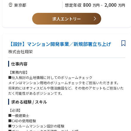
・上記資格に該当する建設業での実務経験5年以上
800
2,000
東京都
想定年収
万円
~
万円
・データセンター工事、コンテナ型データセンター工事経験 歓迎
・高圧、特別高圧の電気工事に関する経験 歓迎
求人エントリー
【設計】マンション開発事業／新規部署立ち上げ
株式会社翔栄
仕事内容
【業務内容】
■仕入検討の土地情報に対してのボリュームチェック
メインはマンション用地のボリュームチェックをご担当いただきます。
将来的にはオフィスビルや宿泊施設など、その他のアセットもご担当いた
だく可能性があるポジションです。
求める経験 / スキル
【必須】
■一級建築士
■CADの使用経験
■ワンルームマンション設計の経験