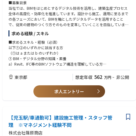
■募集背景
当社では、BIMをはじめとするデジタル技術を活用し、建築生産プロセス
全体の高度化・効率化を推進しています。設計から施工、運用に至るまで
の各フェーズにおいて、BIMを軸としたデジタルデータを活用すること
で、従来の建物のつくり方そのものを変革していくことを目指していま
す。こうした取り組みを全社的に推進していくため、施工や設計の実務経
求める経験 / スキル
験を持ち、BIMやデジタル技術の活用に関心・素養のある人材を募集しま
す。
■求めるスキル・経験（必須）
以下①②のいずれかに該当する方
■仕事内容
（①は a または b のいずれか）
BIMを中心としたデジタル技術を活用し、建築生産プロセス全体のDX推進
① BIM・デジタル分野の知識・素養
に携わっていただきます。適性や経験に応じて、以下いずれかの業務を中
a）Revit、IFC等のBIMソフトウェア構造を理解している方
心に担当していただきます。
b）プログラミング、AI等のデジタル分野に関する知識・経験を有する方
562
東京都
想定年収
非公開
万円
~
① BIM・デジタル技術活用の企画・推進
② 建築施工・設計に関する実務経験
BIMやAI等の最新デジタル技術に関する情報収集・検証
ゼネコン、施工図会社等における工務経験、施工図作成経験
建築生産プロセスの高度化に向けたBIM活用施策の企画・推進
求人エントリー
（設計経験があればなお可）
社内外へのBIM活用・デジタル技術の展開、運用支援
■優遇されるスキル・経験
② BIMを活用した生産設計業務
一級建築士
積算・施工など後工程で活用するためのBIMデータ作成・管理
一級建築施工管理技士
【児玉駅/車通勤可】建設施工管理・スタッフ管
BIMツールを用いた設計内容の確認、施工を見据えたフロントローディン
BIMを活用した施工支援、施工検討、数量算出等の実務経験
グ
理 ※マネジメント経験不問
設計部門や施工部門と連携した設計情報のBIM化推進
株式会社篠原商店