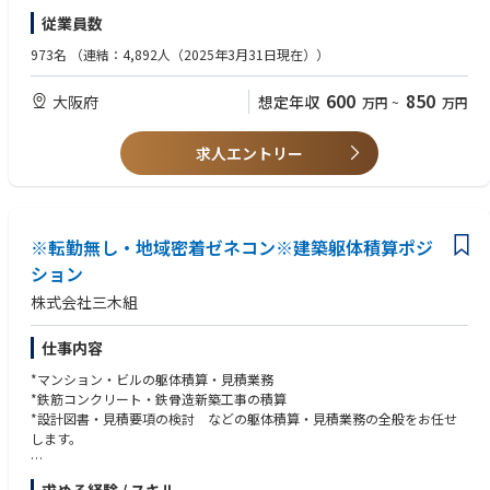
京都大学の先端イノベーション施設/積水ハウス東北工場など様々な物件
従業員数
に関与可能です。
973名
（連結：4,892人（2025年3月31日現在））
【同社ならでは設計業務】
風通しがよく、縦割りの分担業務体制ではないため、自身のアイデアを発
600
850
大阪府
想定年収
万円
~
万円
言し、
物件に取り入れやすい環境です。
また自社で施工も行うため、建物が出来上がるまで一貫して関与可能で
求人エントリー
す。
※月残業20時間で働きやい環境です。
※転勤無し・地域密着ゼネコン※建築躯体積算ポジ
ション
株式会社三木組
仕事内容
*マンション・ビルの躯体積算・見積業務
*鉄筋コンクリート・鉄骨造新築工事の積算
*設計図書・見積要項の検討 などの躯体積算・見積業務の全般をお任せ
します。
【経験を活かせる】建築現場の芯となる積算業務