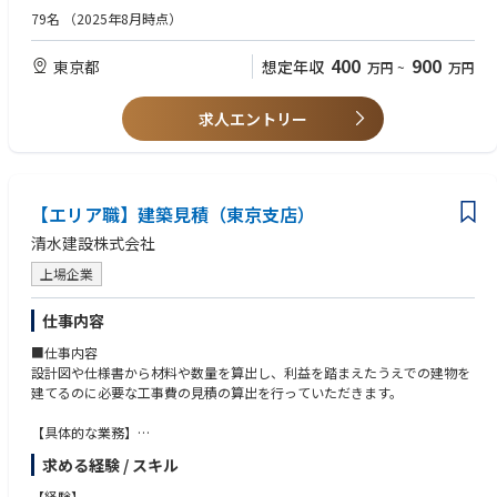
79名
（2025年8月時点）
400
900
東京都
想定年収
万円
~
万円
求人エントリー
【エリア職】建築見積（東京支店）
清水建設株式会社
上場企業
仕事内容
■仕事内容
設計図や仕様書から材料や数量を算出し、利益を踏まえたうえでの建物を
建てるのに必要な工事費の見積の算出を行っていただきます。
【具体的な業務】
◇設計図・仕様書に基づいて積算チェック・値入を行い工事費（見積原
求める経験 / スキル
価）を算出し、見積書・契約内訳書を作成する業務（見積業務の流れ）
①設計図・仕様書を基に見積項目と数量に変換した数量内訳書の作成を外
【経験】