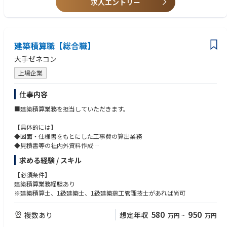
求人エントリー
建築積算職【総合職】
大手ゼネコン
上場企業
仕事内容
■建築積算業務を担当していただきます。
【具体的には】
◆図面・仕様書をもとにした工事費の算出業務
◆見積書等の社内外資料作成
◆協力会社との価格交渉
求める経験 / スキル
◆発注者、設計事務所対応
◆施工支援 等
【必須条件】
※マンション・物流倉庫・PFI案件（給食センター・斎場等）・医療福祉
建築積算業務経験あり
施設・ホテル等を得意としています。
※建築積算士、1級建築士、1級建築施工管理技士があれば尚可
《平均工期》1年間～2年間弱（物件規模による）
580
950
複数あり
想定年収
万円
~
万円