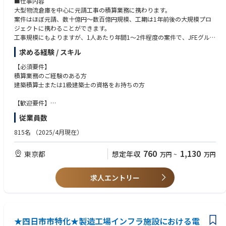
■仕事内容
（資格取得支援制度・経験豊富な社員によるOJT・専門技能の向上を目的
大型物流倉庫を中心に元請工事の積算業務に携わります。
とした技術研修）
案件はほぼ元請、数十億円～数百億円規模、工期は1年前後の大規模プロ
〇働きやすさ：水曜日ノー残業デーなどを導入しており、残業抑制のため
ジェクトに携わることができます。
の取り組みをしております。有給取得平均14.2日であり、有給取得率10
工事規模にもよりますが、1人あたり年間1～2件程度の案件で、JFEグルー
0%を目指し職場環境づくりを継続しております。
プの強みを活かしたS造、SRC造などの案件に関わることが多いです。
〇社員交流：レクリエーションなどの行事を通じて、部署を超えた社員同
求める経験 / スキル
士の交流の機会を設けています。
■特徴・魅力
【必須要件】
〇安定性：官公庁から受注する業務多数で安定性があり、コロナ禍の環境
・JFEグループ唯一の土木・建設系の会社で、近年では大型物流倉庫を中
積算業務のご経験のある方
下においても業績を伸ばしている勢いのある会社です。
心にJFEグループ以外からの工事受注が大幅に増加し、業績を伸ばしてい
建築積算士または1級建築士の資格をお持ちの方
ます。同社の事業は建築・土木の建設工事だけでなく、グループの製鉄所
■やりがい：
の保全事業にも取り組んでおり、安定した経営環境の中で業務に取り組め
【歓迎要件】
静岡県に根ざし、調査、測量、設計、施工管理等を行っている総合建設コ
ます。
ゼネコンでの積算業務のご経験のある方
ンサルタント会社です。通常時の業務はもとより、頻発する災害復旧への
従業員数
・事業は建築工事、土木工事や製鉄所のメンテナンス等幅広く手掛けてお
対応を通じ、地域社会に大きく貢献できることにやりがいを感じると思い
り、メンテナンスは定期的に仕事が受注できることから、業績も安定成長
ます。即戦力となる経験者の方には積極的に責任ある仕事、役割をお任せ
815名
（2025/4月現在）
を遂げております。
する予定です。
・中途入社者が多数在籍しており、活躍次第で工事グループ長、建設部
760
1,130
東京都
想定年収
万円
~
万円
長、各事業所長などへの登用もあります。
・大手鉄鋼メーカーのグループ会社であり、大手建設会社と匹敵する規模
の工事を行う会社(ゼネコン）です。両社の強みを融合し、他にはない独自
求人エントリー
性を有しています。技術力然り、組織力然りです。
★四日市市特化★製造工場インフラ施設における電