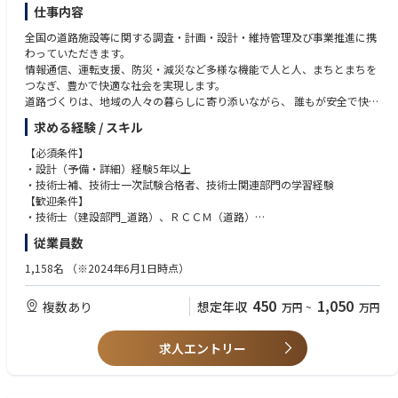
仕事内容
全国の道路施設等に関する調査・計画・設計・維持管理及び事業推進に携
わっていただきます。
情報通信、運転支援、防災・減災など多様な機能で人と人、まちとまちを
つなぎ、豊かで快適な社会を実現します。
道路づくりは、地域の人々の暮らしに寄り添いながら、 誰もが安全で快適
に利用できる交通環境の実現を目指しています。
求める経験 / スキル
【必須条件】
・設計（予備・詳細）経験5年以上
・技術士補、技術士一次試験合格者、技術士関連部門の学習経験
【歓迎条件】
・技術士（建設部門_道路）、ＲＣＣＭ（道路）
・募集地域へのIターン、Uターンをお考えの方
従業員数
1,158名
（※2024年6⽉1⽇時点）
450
1,050
複数あり
想定年収
万円
~
万円
求人エントリー