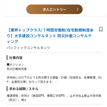
求人エントリー
【業界トップクラス/７時間労働制/在宅勤務制度あ
り】大手建設コンサルタント 防災計画コンサルテ
ィング
パシフィックコンサルタンツ
仕事内容
■ポジション
防災計画技術者
具体的には以下のような防災関する調査・計画（地域防災、危機管理、BC
P、企業防災等）を行って頂きます。
求める経験 / スキル
・自然災害（洪水・土砂災害・高潮、地震・津波、火山など）における防
災計画・BCPの策定・評価・検証
優遇資格：技術士（建設部門、情報工学部門）、土木学会上級土木技術者
・防災教育・人材開発、防災業務支援システムの構築・活用による災害予
（防災）、博士
防・災害対応支援