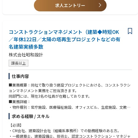
求人エントリー
コンストラクションマネジメント（建築◆時短OK
／年休122日／太陽の塔再生プロジェクトなどの有
名建築実績多数
株式会社昭和設計
課長以上
仕事内容
■業務概要：同社で取り扱う建設プロジェクトにおける、コンストラクシ
ョンマネジメント業務をご担当頂きます。
同部門には、現在3名の社員が在籍しております。
■業務詳細：
・物件種別：官庁施設、医療福祉施設、オフィスビル、生産施設、文教施
設など多岐に渡る大型施設。
求める経験 / スキル
・社内においては、意匠・設備・構造の設計部門の担当者との打合せを行
い、また対外的には発注主となる官・民のクライアント、その資金元とな
【必須】
る出資者、工事を行う建設会社（ゼネコン・サブコン）など、多様なステ
・CM会社、建築設計会社（組織系事務所）での勤務経験のある方。
ークホルダーとの接点を持つこととなります。
・一級建築士、建築設備士、技術士、認定コンストラクション・マネジャ