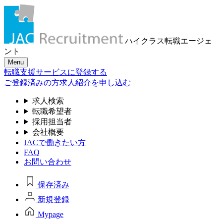
ハイクラス転職
エージェ
ント
Menu
転職支援サービスに登録する
ご登録済みの方
求人紹介を申し込む
求人検索
転職希望者
採用担当者
会社概要
JACで働きたい方
FAQ
お問い合わせ
保存済み
新規登録
Mypage