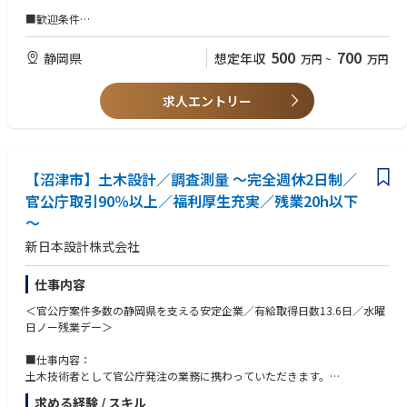
3.受注業務の推進管理、顧客満足度調査
■歓迎条件
4.部署内の管理統括、社内システムの管理運営
・主体性や行動力がある方
5.若手社員の育成
・今までの経験を活かし、スキルアップしたい方
500
700
静岡県
想定年収
万円
~
万円
変更の範囲：：当社業務全般
■職務の特徴：
・官公庁からの土木関係業務の受注が100％近くを占めます。近年は特に
求人エントリー
インフラの維持管理に関する需要が多く、点検業務や構造物の長寿命化に
関する設計業務が増えており、新技術の開発、導入を積極的に進めようと
しています。営業職は顧客に対し当社の技術部門を繋げる役割を担いま
す。「当社の技術でどんな問題が解決できるのか」をしっかり提案し、
【沼津市】土木設計／調査測量 ～完全週休2日制／
様々な課題へのソリューションを提供していきます。
■当社の魅力：
官公庁取引90％以上／福利厚生充実／残業20h以下
〇充実した教育・勉強体制：働きやすい環境の構築を目指し、社員のワー
～
クライフバランスを念頭に制度設計をしています。
（資格取得支援制度・経験豊富な社員によるOJT・専門技能の向上を目的
新日本設計株式会社
とした技術研修）
〇働きやすさ：水曜日ノー残業デーなどを導入しており、残業抑制のため
仕事内容
の取り組みをしております。
〇社員交流：レクリエーションなどの行事を通じて、部署を超えた社員同
＜官公庁案件多数の静岡県を支える安定企業／有給取得日数13.6日／水曜
士の交流の機会を設けています。
日ノー残業デー＞
〇安定性：官公庁から受注する業務多数で安定性があり、コロナ禍の環境
下においても業績を伸ばしている勢いのある会社です。
■仕事内容：
■やりがい：
土木技術者として官公庁発注の業務に携わっていただきます。
静岡県に根ざし、調査、測量、設計、施工管理等を行っている総合建設コ
＜メインでお任せする業務＞
求める経験 / スキル