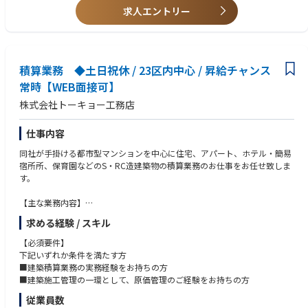
■案件詳細：
求人エントリー
ダム、トンネル、道路、都市土木（シールド工法等）、上下水処理場、造
【求める人物像】
成、震災復興支援等
・技術に対してこだわりのある方
・求心力のある方
■働き方、その他：
積算業務 ◆土日祝休 / 23区内中心 / 昇給チャンス
・完全週休2日制（土・日・祝日休み）、創立記念日や夏季休暇など合わ
せると年間休日は126日です。
常時【WEB面接可】
・フルフレックス制や週2日の在宅勤務制度など、各自が裁量を持って働
株式会社トーキョー工務店
けるような環境が整っている為、部内の残業時間は月平均20時間以下とな
ります。
※就業後の残業は上長承認が必要な為、各自が業務工程を立て業務を行っ
仕事内容
ています。
同社が手掛ける都市型マンションを中心に住宅、アパート、ホテル・簡易
・入寮条件はありますが寮も完備されています。
宿所所、保育園などのS・RC造建築物の積算業務のお仕事をお任せ致しま
・住宅融資や持株制度、退職金制度など福利厚生、各種手当も充実してい
す。
ます。
【主な業務内容】
積算業務です。
求める経験 / スキル
主に新築現場の契約前（積算、見積業務）、契約後（協力業者への注文請
書等の発注、原価管理）を行う部署になります。
【必須要件】
下記いずれか条件を満たす方
【案件について】
■建築積算業務の実務経験をお持ちの方
RC造の5階建てマンション、250平米程度の共同住宅から、最近では高層
■建築施工管理の一環として、原価管理のご経験をお持ちの方
オフィスビル(六本木ヒルズ等)の内装や、保育園、ゴルフ場の練習場など
従業員数
幅広く担当します。