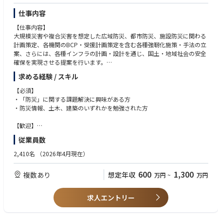
仕事内容
【仕事内容】
大規模災害や複合災害を想定した広域防災、都市防災、施設防災に関わる
計画策定、各機関のBCP・受援計画策定を含む各種強靭化施策・手法の立
案、さらには、各種インフラの計画・設計を通じ、国土・地域社会の安全
確保を実現させる提案を行います。
求める経験 / スキル
■広域防災計画 （受援・応援計画）、各種災害活動計画の策定支援
■都市防災・施設防災計画、所管施設の防災機能強化に関わるガイドライ
【必須】
ン・計画・設計
・「防災」に関する課題解決に興味がある方
■各種災害を想定した広域避難計画の策定、防災訓練の企画・実施
・防災情報、土木、建築のいずれかを勉強された方
■防災教育ツールの企画・作成、エリアマネジメント（地区防災）支援
■災害時に必要な機能を一元的に集約・管理する総合防災情報システムの
【歓迎】
開発
・建設コンサルタントもしくはシンクタンクで働いた経験がある方
従業員数
・技術士もしくは気象予報士を保有している方（即戦力）
【仕事内容詳細】
・内閣府、国土交通省における防災計画業務（地震・津波・洪水・砂防・
2,410名
（2026年4月現在）
国、地方公共団体、民間から依頼を受けて、防災に関する様々な課題解決
火山）の経験者（即戦力）
に必要な分析、解析、構想、計画作成を行うやりがいのある仕事です。
・「防災」をやりたいが、これまでの経験の中で以下の経験者は応募可能
600
1,300
複数あり
想定年収
万円
~
万円
-設計のみの経験
■防災に関する課題の分析や計画の作成（例：大規模な洪水を想定した、
-河川の解析のみの経験
タイムライン、広域避難の計画。大規模な地震を想定した広域防災ネット
求人エントリー
ワークに関する計画、津波避難に関する計画、地域防災計画、ハザードマ
ップの作成等）