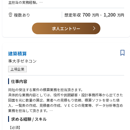
主担当の実務経験。
・大規模開発/再開発にかかる事業者を支援する立場でのプロジェクトマ
ネジメント等の実務経験。
700
1,200
複数あり
想定年収
万円
~
万円
求人エントリー
建築積算
準大手ゼネコン
上場企業
仕事内容
同社の受注する案件の積算業務を担当頂きます。
具体的な業務内容としては、役所や民間顧客・設計事務所等から出てきた
図面を元に数量の算出、業者への見積もり依頼、積算ソフトを使った値
入、一覧表の作成、見積書の作成、ＶＥＣＤの発案等、データ分析等含め
業務を担当して頂きます。
取り扱う物件としては、高層マンション、商業施設、オフィスビル、大学
求める経験 / スキル
など幅広い建築物を取り扱って頂きます。
【必須】