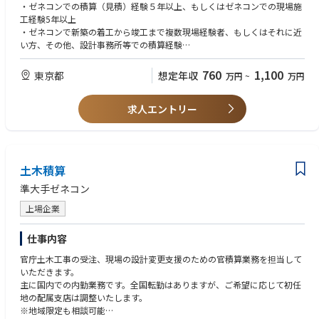
・ゼネコンでの積算（見積）経験５年以上、もしくはゼネコンでの現場施
工経験5年以上
・ゼネコンで新築の着工から竣工まで複数現場経験者、もしくはそれに近
い方、その他、設計事務所等での積算経験
・エクセルを使い慣れている方
760
1,100
東京都
想定年収
万円
~
万円
【歓迎】
・建築積算士、一級建築士、1級建築施工管理のいずれかのご資格
求人エントリー
・大型案件(5000㎡)の積算業務の経験
・エクセル関数を使用できる方
【求める人物像】
土木積算
・周囲とコミュニケーションを取りながら、円滑に業務を進めて頂ける方
準大手ゼネコン
上場企業
仕事内容
官庁土木工事の受注、現場の設計変更支援のための官積算業務を担当して
いただきます。
主に国内での内勤業務です。全国転勤はありますが、ご希望に応じて初任
地の配属支店は調整いたします。
※地域限定も相談可能