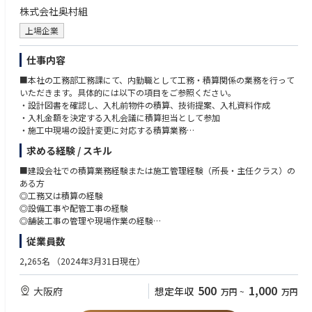
株式会社奥村組
上場企業
仕事内容
■本社の工務部工務課にて、内勤職として工務・積算関係の業務を行って
いただきます。具体的には以下の項目をご参照ください。
・設計図書を確認し、入札前物件の積算、技術提案、入札資料作成
・入札金額を決定する入札会議に積算担当として参加
・施工中現場の設計変更に対応する積算業務
・担当する物件は、NEXCO,国交省、地方自治体など公共工事
求める経験 / スキル
【堅実経営の奥村組】
■建設会社での積算業務経験または施工管理経験（所長・主任クラス）の
高い技術力と良好な財務体質が特徴です。
ある方
・自己資本比率が50％もあり、キャッシュも潤沢にある。
◎工務又は積算の経験
・与信などに関する心配もなく、仕事を進めることが出来る。
◎設備工事や配管工事の経験
・長年業界で培った信用力があるため、忙しくなった際も人を集めること
◎舗装工事の管理や現場作業の経験
や部分最適な外注が出来る。社員の過度な負担が減る など
従業員数
【地域総合職について】
地域総合職は勤務地を奥村組の各支社店管轄地域内(*)に限定します。
2,265名
（2024年3月31日現在）
500
1,000
大阪府
想定年収
万円
~
万円