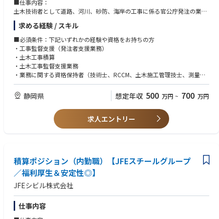
する予定です。
■仕事内容：
土木技術者として道路、河川、砂防、海岸の工事に係る官公庁発注の業務
に携わっていただきます。
求める経験 / スキル
＜工事監督支援業務＞
・工事目的物の寸法、使用する材料の材質等についての適否の確認及び発
■必須条件：下記いずれかの経験や資格をお持ちの方
注者への報告
・工事監督支援（発注者支援業務）
・工事施工業者から提出される資料と現場状況の照合
・土木工事積算
・工事発注用図面、数量計算書、横算データ作成
・土木工事監督支援業務
＜道路管理事務業務＞
・業務に関する資格保持者（技術士、RCCM、土木施工管理技士、測量
・道路法に基づく各種申請の手続き、道路損傷施設等の現地確認調査
士）
変更の範囲：：当社業務全般
500
700
静岡県
想定年収
万円
~
万円
■職務の特徴：
・官公庁からの土木関係業務の受注が100％近くを占めます。近年は特に
求人エントリー
インフラの維持管理に関する需要が増えており、点検業務（橋梁点検、施
設点検、道路防災点検など）や構造物の長寿命化に関する設計業務（橋梁
補修設計、上下水道更新設計、構造物耐震設計など）が増えており、新技
術の開発、導入を積極的に進めようとしています。
積算ポジション（内勤職）【JFEスチールグループ
・入社いただきました場合には、保有資格、技能により様々な分野で活躍
していただけるものと考えます。また、ご希望に応じて未経験の領域につ
／福利厚生＆安定性◎】
いても、経験者から指導を受けながら携わっていただくことも可能です。
JFEシビル株式会社
■当社の魅力：
〇充実した教育・勉強体制：働きやすい環境の構築を目指し、社員のワー
仕事内容
クライフバランスを念頭に制度設計をしています。