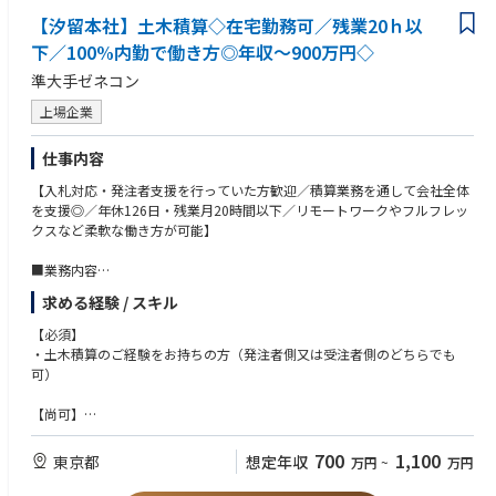
【汐留本社】土木積算◇在宅勤務可／残業20ｈ以
下／100%内勤で働き方◎年収～900万円◇
準大手ゼネコン
上場企業
仕事内容
【入札対応・発注者支援を行っていた方歓迎／積算業務を通して会社全体
を支援◎／年休126日・残業月20時間以下／リモートワークやフルフレッ
クスなど柔軟な働き方が可能】
■業務内容
官庁案件に関する受注拡大に向けた官積算戦略の立案・推進・支援・指導
求める経験 / スキル
および官積算業務を実施していただきます。
(1)対象案件の官積算業務および各支店に対する指導・支援
【必須】
(2)発注者毎の官積算に関する営業情報の収集・整理・分析と、これに係る
・土木積算のご経験をお持ちの方（発注者側又は受注者側のどちらでも
営業部門への営業支援
可）
(3)官庁案件に関する見積・入札査定の審査(官積算額の確認および建設本
部との協議)
【尚可】
(4)各支店の設計変更案件に対する官積算支援・指導
・ネクスコ工事の積算又は現場施工管理経験をお持ちの方
(5)官積算業務に係る技術者の育成・指導
・ダム工事の積算又は現場施工管理経験をお持ちの方
700
1,100
東京都
想定年収
万円
~
万円
(6)官積算資料（工種別、企業者別）の収集、分析、作成、補完
・土木施工管理技士１級の資格をお持ちの方
・技術士の資格をお持ちの方