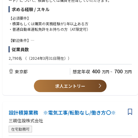
ート）について、積算もしくは購買を担当していただきます。
求める経験 / スキル
【必須要件】
・積算もしくは購買の実務経験が1年以上ある方
・普通自動車運転免許をお持ちの方（AT限定可）
【歓迎条件】
・施工管理経験者
従業員数
・工程管理経験者（他業界でも可）
・不動産業界での業務経験をお持ちの方
2,790名
（（2024年3月31日現在））
・宅地建物取引士の資格者をお持ちの方
400
700
東京都
想定年収
万円
~
万円
【求める人物像】
・責任をもって業務にとり組める方
・困難にぶつかった時でも、あきらめず立ち向かえる方
求人エントリー
・ひとつのことに対してこだわりを持って最後まで取り組める方
・私たちと一緒に「日本一の憧れの会社」を創り上げたい方
・当事者意識を持った行動が取れる方
・成果がしっかり評価され稼げる仕事に興味がある方
設計積算業務 ※電気工事/転勤なし/働き方〇※
三親住設株式会社
在宅勤務可