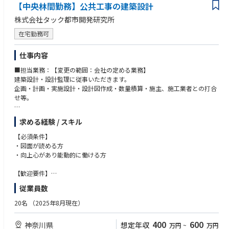
【中央林間勤務】公共工事の建築設計
株式会社タック都市開発研究所
在宅勤務可
仕事内容
■担当業務：【変更の範囲：会社の定める業務】
建築設計・設計監理に従事いただきます。
企画・計画・実施設計・設計図作成・数量積算・施主、施工業者との打合
せ等。
■業務詳細：入社後、下記（1）～（8）の流れを実務を通して学んでいた
求める経験 / スキル
だきます。（1）建築主との打ち合わせ→（2）現地調査→（3）コンセプ
トの構築→（4）建築設計→（6）施工会社選定→（7）施工監理→（8）引
【必須条件】
渡し。
・図面が読める方
・向上心があり能動的に働ける方
建築に関する業務に一気通貫して携わることができるため、力が付きやす
い案件でございます。
【歓迎要件】
・建築士（1級・2級）の有資格者
従業員数
・建築設備士の有資格者
・官公庁関連案件の設計・積算等の経験をお持ちの方
20名
（2025年8月現在）
400
600
神奈川県
想定年収
万円
~
万円