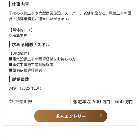
仕事内容
学校の改修工事や大型商業施設、スーパー、老健施設など、電気工事の設
計・積算業務をご担当いただきます。
【具体的には】
◎積算業務
◎設計業務
求める経験 / スキル
◎見積業務
上記に従事いただきます。
【必須条件】
■電気設備工事の積算経験をお持ちの方
■電気工事施工管理経験者
■設備系積算経験者
従業員数
34名
（2025年1月）
500
650
神奈川県
想定年収
万円
~
万円
求人エントリー