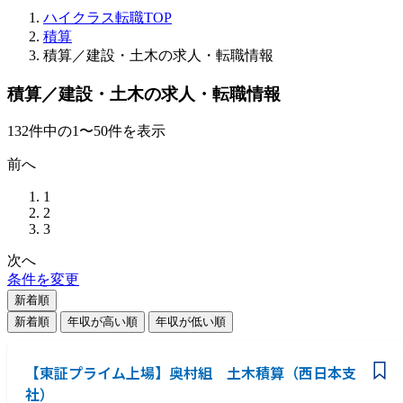
ハイクラス転職TOP
積算
積算／建設・土木の求人・転職情報
積算／建設・土木の求人・転職情報
132
件
中の
1
〜
50
件を表示
前へ
1
2
3
次へ
条件を変更
新着順
新着順
年収が高い順
年収が低い順
【東証プライム上場】奥村組 土木積算（西日本支
社）