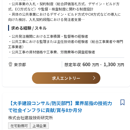
・公共事業の入札・契約制度（総合評価落札方式、デザイン・ビルド方
式、ECI方式など）や監督・検査制度に関わる制度設計
・具体の公共事業におけるデザイン・ビルド方式やCM方式などの導入に
向けた検討、入札契約段階における発注者支援
・公共土木⼯事の予定価格算出に必要な建設資材価格や⼯事費等の調査
求める経験 / スキル
・公共土木⼯事の積算基準に関する検討、歩掛・諸経費の調査・解析
・公共事業におけるi-ConstructionやDXの推進支援
・公共発注機関における工事積算・監督等の経験者
・公共工事における監理または主任技術者の経験者（総合工事業者や専門
＜クライアント＞
工事業者）
・ 国（国土交通省、環境省、総務省、農林水産省など）
・公共工事の資材価格や工事費、労務費等の調査経験者
・ 地方公共団体
・ 独立行政法人、財団、社団
600
1,300
東京都
想定年収
万円
~
万円
・ 民間企業（首都高速道路、JR東日本、東京ガスなど）
求人エントリー
【大手建設コンサル/防災部門】業界屈指の技術力
で社会インフラに貢献/賞与8か月分
株式会社建設技術研究所
在宅勤務可
上場企業