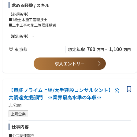
求める経験 / スキル
《施工実績》
■橋梁、PC構造物
【必須条件】
■土地造成
■1級土木施工管理技士
■山岳トンネル
■土木工事の施工管理経験者
■PC構造物
■上下水道
【歓迎条件】
■シールド
■技術士（建設部門）
■道路土工
■土木工事の官庁積算経験者
760
1,100
東京都
想定年収
万円
~
万円
■河川、海洋、港湾
■ダム
【求める人物像】
■都市部大規模開削
求人エントリー
■精力的に業務に取り組める方
■補修、補強
■コミュニケーション力のある方
■エネルギー関連
■プレッシャーを跳ね返す力のある方
■水系環境施設
■環境処理施設、処分場
【東証プライム上場/大手建設コンサルタント】 公
共調達支援部門 ※業界最高水準の年収※
非公開
上場企業
仕事内容
■公共調達部門