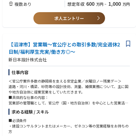
・行政・企業等への「防災・危機管理ソリューション」を通じて国内外の
600
1,000
複数あり
想定年収
万円
~
万円
災害リスク削減
求人エントリー
【沼津市】営業職～官公庁との取引多数/完全週休2
日制/福利厚生充実/働き方◎～
新日本設計株式会社
仕事内容
＜官公庁案件多数の静岡県を支える安定企業／水曜日ノー残業デー＞
道路・河川・橋梁、砂防等の設計技術、測量、補償業務について、主に国
や地方自治体に提案営業をしていただきます。
■具体的な仕事の内容：
営業部の管理職として、官公庁（国・地方自治体）を中心とした営業活動
に従事していただきます。経営陣や技術部門と連携しながらチームプレイ
求める経験 / スキル
で受注を目指します。会社全体の売上目標はありますが、個人ノルマはあ
りません。
■必須条件
■業務詳細：
・建設コンサルタントまたはメーカー、ゼネコン等の営業経験をお持ちの
1.企画・提案営業、営業情報収集、分析
方
2.入札対応、契約、積算、見積書作成