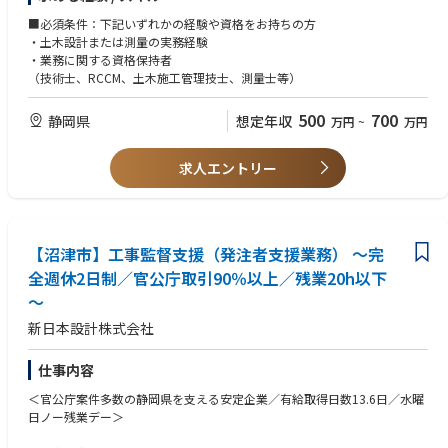
ンサルタント会社です。通常時の業務はもとより、頻発する災害復旧への
・道路、橋梁、河川・砂防、防災施設、上下水道施設、都市景観などの計
対応を通じ、地域社会に大きく貢献できることにやりがいを感じると思い
画・設計
■必須条件：下記いずれかの経験や資格をお持ちの方
ます。即戦力となる経験者の方には積極的に責任ある仕事、役割をお任せ
・その他、上記に付帯する点検・調査・積算業務
・土木設計または測量の実務経験
する予定です。
・各種測量、測量データ作成業務、ドローンを活用した調査
・業務に関する資格保持者
・地質調査
（技術士、RCCM、土木施工管理技士、測量士等）
変更の範囲：会社の定める業務
・交通状況調査などの社会条件調査 等
上記の中から、資格・経験を存分に活かせる業務を担当していただきま
500
700
静岡県
想定年収
万円
~
万円
す。
変更の範囲：：当社業務全般
求人エントリー
■職務の特徴：
・官公庁からの土木関係業務の受注が100％近くを占めます。近年は特に
インフラの維持管理に関する需要が増えており、点検業務（橋梁点検、施
設点検、道路防災点検など）や構造物の長寿命化に関する設計業務（橋梁
【沼津市】工事監督支援（発注者支援業務） ～完
補修設計、上下水道更新設計、構造物耐震設計など）が増えており、新技
術の開発、導入を積極的に進めようとしています。
全週休2日制／官公庁取引90％以上／残業20h以下
・入社いただきました場合には、保有資格、技能により様々な分野で活躍
～
していただけるものと考えます。また、ご希望に応じて未経験の領域につ
いても、経験者から指導を受けながら携わっていただくことも可能です。
新日本設計株式会社
■やりがい：
仕事内容
静岡県に根ざし、調査、測量、設計、施工管理等を行っている総合建設コ
ンサルタント会社です。通常時の業務はもとより、頻発する災害復旧への
＜官公庁案件多数の静岡県を支える安定企業／有給取得日数13.6日／水曜
対応を通じ、地域社会に大きく貢献できることにやりがいを感じると思い
日ノー残業デー＞
ます。即戦力となる経験者の方には積極的に責任ある仕事、役割をお任せ