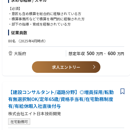
求める経験 / スキル
設計図書の中の構造図を元に、鉄骨・鉄筋・コンクリートの数量や労務費
などの内訳を明確にしながら、見積金額の算出を行います。お客様に提出
【必須】
する見積を作るだけでなく、現場で必要になる工事予算の基にもなる重要
・意匠も含め積算を総合的に経験されている方
な業務です。
・積算事務所などで積算を専門的に経験された方
・部下の指導・育成を経験されている方
専門技術職としてやりがいを感じながら、経験を活かして指導育成にも力
従業員数
を発揮してください。
80名
（2025年4月時点）
【組織】
意匠積算・設備積算・躯体積算の3つのチームに分かれております。
500
600
大阪府
想定年収
万円
~
万円
オーバーワークにならないよう積算の外注業者を利用することもできます.
【当社の魅力】
求人エントリー
社員が長く腰を据えて、安心して働ける体制作りに注力しているので、20
代～60代の幅広い年代が活躍中！定着率が高い居心地の良い環境です。
60歳定年ですが、定年時に年収は下がりません。
60歳以上の方は契約社員採用となります。
【建設コンサルタント/道路分野】◎増員採用/転勤
再雇用65歳ですが、双方合意の元、それ以上働いて頂く事も可能です。
有無選択制OK/定年65歳/資格手当有/在宅勤務制度
有/有給休暇入社直後付与
株式会社エイト日本技術開発
在宅勤務可