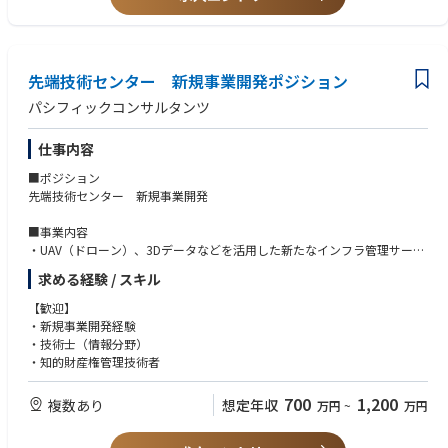
先端技術センター 新規事業開発ポジション
パシフィックコンサルタンツ
仕事内容
■ポジション
先端技術センター 新規事業開発
■事業内容
・UAV（ドローン）、3Dデータなどを活用した新たなインフラ管理サービ
スを開発
求める経験 / スキル
・点群データを3Dモデル化し鉄筋出来形を計測、また下水道管路調査デー
タからVRを構築して維持管理に活用するなど、不可視部のモデル化と維持
【歓迎】
管理の効率化
・新規事業開発経験
・車載カメラや高密度レーザで取得した点群データから、トンネルの変状
・技術士（情報分野）
を客観的に判定する技術開発
・知的財産権管理技術者
・BIMCIMプロダクト開発
・知的財産の戦略立案
700
1,200
複数あり
想定年収
万円
~
万円