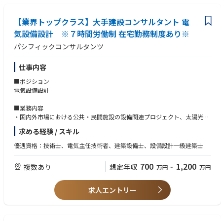
■防災訓練や防災教育の支援
【業界トップクラス】大手建設コンサルタント 電
気設備設計 ※７時間労働制 在宅勤務制度あり※
パシフィックコンサルタンツ
仕事内容
■ポジション
電気設備設計
■業務内容
・国内外市場における公共・民間施設の設備関連プロジェクト、太陽光発
電などの再生可能エネルギーシステム、スポーツイベント関連プロジェク
求める経験 / スキル
ト
・津波防災システム、トンネル防災設備（道路・鉄道）、駅舎・建築物に
優遇資格：技術士、電気主任技術者、建築設備士、設備設計一級建築士
付随する電気システム、道路や河川管理情報システム、水門・ダム等に関
する調査、計画、設計およびアセットマネージメントなど
700
1,200
複数あり
想定年収
万円
~
万円
求人エントリー