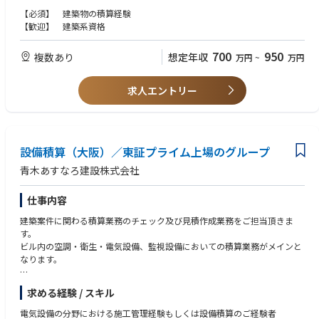
す。また、部署を超えたタテ・ヨコ・ナナメの人間関係をつくり出すため
すのでチームワークを持って取り組んで頂きます。
【必須】 建築物の積算経験
に互助会（年3回、部署を超えた社内イベント）、クラブ活動、地域交流
現在同部門では4名の方が就業されています。
【歓迎】 建築系資格
会など、様々な取り組みを行っています。
【◇東京アクアティクスセンターなど有名建築物、受賞実績多数】
太陽の塔内部再生プロジェクト、クロスタワー大阪ベイ(日本一の分譲住宅
700
950
複数あり
想定年収
万円
~
万円
超高層マンション)、有名テーマパーク、なみはやドーム、東京都江東高齢
者医療センター、宮本武蔵顕彰「武蔵武道館」など
【◇「働きやすい設計事務所No.1（※）」に選定！※建築系専門誌”日経
求人エントリー
アーキテクチャーより 】
「働く」「学ぶ」「交わる」をサポートするために、ライフステージや健
康維持に向けた様々な制度(住居手当、家族手当、育休・産休制度など)や
入社1年間をかけた新入社員研修、社内勉強会、資格取得支援がございま
設備積算（大阪）／東証プライム上場のグループ
す。また、部署を超えたタテ・ヨコ・ナナメの人間関係をつくり出すため
に互助会（年3回、部署を超えた社内イベント）、クラブ活動、地域交流
青木あすなろ建設株式会社
会など、様々な取り組みを行っています。
仕事内容
建築案件に関わる積算業務のチェック及び⾒積作成業務をご担当頂きま
す。
ビル内の空調・衛生・電気設備、監視設備においての積算業務がメインと
なります。
求める経験 / スキル
【最近の実績】
東京国際展示場（東京ビッグサイト）/ウェスティンホテル大阪/
電気設備の分野における施工管理経験もしくは設備積算のご経験者