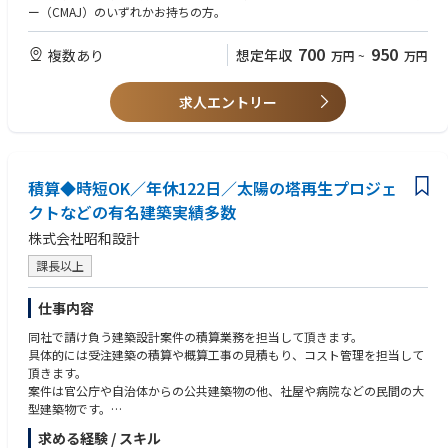
業務の流れとしては、企画・設計段階におけるプロジェクトのコンセプ
ー（CMAJ）のいずれかお持ちの方。
ト・仕様策定、基本設計・実施設計、建設会社の選定、発注方式の検討、
契約の取りまとめなどを頂き、川上から川下までクライアントの要望に沿
700
950
複数あり
想定年収
万円
~
万円
い、且つ適正価格で無理なく無駄なく建設プロジェクトを取り纏めて頂く
業務となります。
またピュアCM方式、アットリスク方式に関しては案件により異なる手法
求人エントリー
を用います。
■業界のトレンド・動向
・現在の建設業界について官庁工事においては入札の不落・不調、民間工
事においては建設プロジェクトの凍結といった問題が浮上しております。
積算◆時短OK／年休122日／太陽の塔再生プロジェ
この背景としては2013年以降に浮き彫りとなった技術者不足による建設費
の高騰にありますが、その結果、品質面でのリスクも抱える事となってお
クトなどの有名建築実績多数
ります。
株式会社昭和設計
同社においては、建設プロジェクトを円滑に進めるために設計段階・工事
段階それぞれにおいての効率化を推し進める事と、品質・コストの最適化
課長以上
を実現できる専門家を求めています。
【◇東京アクアティクスセンターなど有名建築物、受賞実績多数】
仕事内容
太陽の塔内部再生プロジェクト、クロスタワー大阪ベイ(日本一の分譲住宅
超高層マンション)、有名テーマパーク、なみはやドーム、東京都江東高齢
同社で請け負う建築設計案件の積算業務を担当して頂きます。
者医療センター、宮本武蔵顕彰「武蔵武道館」など
具体的には受注建築の積算や概算工事の見積もり、コスト管理を担当して
【◇「働きやすい設計事務所No.1（※）」に選定！※建築系専門誌”日経
頂きます。
アーキテクチャーより 】
案件は官公庁や自治体からの公共建築物の他、社屋や病院などの民間の大
「働く」「学ぶ」「交わる」をサポートするために、ライフステージや健
型建築物です。
康維持に向けた様々な制度(住居手当、家族手当、育休・産休制度など)や
プロジェクトは建設設計士が監理を行います。
求める経験 / スキル
入社1年間をかけた新入社員研修、社内勉強会、資格取得支援がございま
機械設計や電気設計、営業などと調整や情報共有をしながら進めていきま