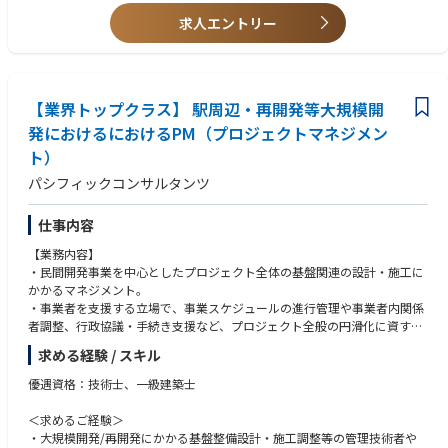
求人エントリー
【業界トップクラス】 駅周辺・再開発等大規模開
発におけるにおけるPM（プロジェクトマネジメン
ト）
パシフィックコンサルタンツ
仕事内容
【業務内容】
・民間開発事業を中心としたプロジェクト全体の基盤関連の設計・施工に
かかるマネジメント。
・事業者を支援する立場で、事業スケジュールの進行管理や事業者内関係
者調整、行政協議・手続き支援など、プロジェクト全般の円滑化に資する
全体マネジメント。
求める経験 / スキル
・基盤整備工事（造成、排水、道路等）全般の設計・調整 など。
優遇資格：技術士、一級建築士
＜求めるご経験＞
・大規模開発/再開発にかかる基盤整備設計・施工調整等の管理技術者や