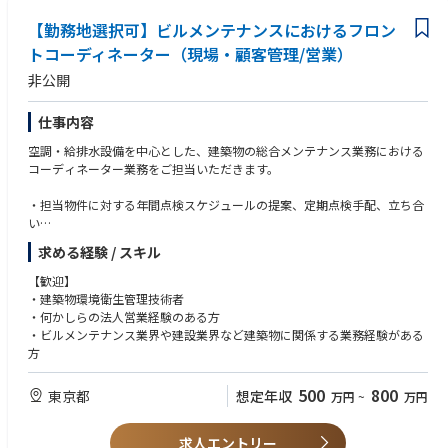
【勤務地選択可】ビルメンテナンスにおけるフロン
トコーディネーター（現場・顧客管理/営業）
非公開
仕事内容
空調・給排水設備を中心とした、建築物の総合メンテナンス業務における
コーディネーター業務をご担当いただきます。
・担当物件に対する年間点検スケジュールの提案、定期点検手配、立ち合
い
・トータルコストミニマムを踏まえた改修工事等の提案営業
求める経験 / スキル
（現場管理、積算、立ち合い、営業など）
【歓迎】
保守管理物件としては、東京国際フォーラム、豊洲市場、自治体庁舎など
・建築物環境衛生管理技術者
の官庁物件、ららぽーとやセブンアンドアイフォールディングス様店舗な
・何かしらの法人営業経験のある方
どの商業施設、大学、病院、ホテルなどです。
・ビルメンテナンス業界や建設業界など建築物に関係する業務経験がある
方
防災センターでの常駐管理については、弊社のエリア限定社員が担当し、
本ポジションの方（総合職社員）は、担当物件のフロント営業として、年
500
800
東京都
想定年収
万円
~
万円
間点検スケジュールの提案、定期点検手配、立ち合い、改修提案、現場常
駐社員の管理を担当いただきます。
求人エントリー