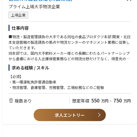
プライム上場大手物流企業
上場企業
仕事内容
■物流・製造管理請負の大手である同社の食品プロダクツ本部 関東・北日
本支店管轄の製造請負の拠点や物流センターのマネジメント業務に従事し
ていただきます。
同本部では、国内大手飲料メーカー様との長期にわたるパートナーシップ
から倉庫における入出庫保管業務などの物流分野だけでなく、得意先の製
造工場にて製造請負や設備の点検・製造ラインの改善業務なども行ってい
求める経験 / スキル
ます。
【必須】
〇流通センター・配送センターの次世代リーダー・所長候補。まずは現場
・第一種運転免許普通自動車
実務から開始し、将来は収益管理や顧客交渉など拠点を一つの会社のよう
・物流管理、倉庫管理、労務管理、工場総務などのご経験
に運営する「独立採算制」で運営管理を担います。
550
750
複数あり
想定年収
万円
~
万円
〇具体的な業務内容：
・労務・安全管理：スタッフの勤怠管理や安全な職場づくり
・数値管理：拠点収支の管理、請求業務
求人エントリー
・拠点運営：将来的には予算管理や顧客との価格交渉、営業活動に従事し
ていただきます。