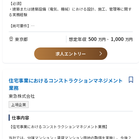
下記は想定される職務内容を記載しております。別ポジションの採用状況
【必須】
によっては職務範囲が変動する可能性もございますので、詳しくは面接時
・建築または建築設備（電気、機械）における設計、施工、管理等に関す
にご確認いただければと思います。
る実務経験
（１）不動産開発プロジェクトの事業企画、開発計画、施設計画、建築・
設備設計、施工に関するプロジェクト・マネジメント。
【尚可要件】
（２）不動産開発プロジェクトにおけるオフィス、商業、ホテルなどの商
・建築および設備業務に関する各種資格を有する方
品企画業務。
（建築士、建築設備士、技術士 等）
500
1,000
東京都
想定年収
万円
~
万円
（３）エリアマネジメント
（公共空間での事業企画・管理運営・PR、行政諸官庁との協議、調
整）
求人エントリー
（４）行政諸官庁との都市計画関連協議や共同事業者・地権者等との合意
形成業務。
住宅事業におけるコンストラクションマネジメント
業務
東急株式会社
上場企業
仕事内容
【住宅事業におけるコンストラクションマネジメント業務】
当社では、分譲マンション・賃貸マンション用地の取得を実施し、今後２