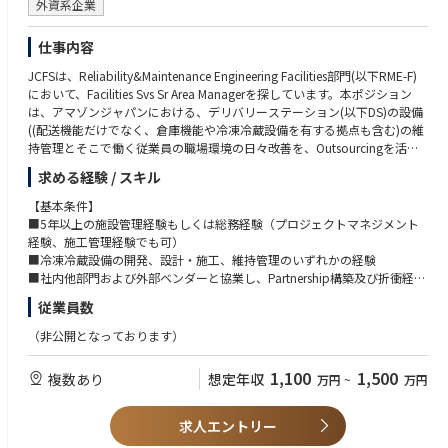
外資系企業
仕事内容
JCFSは、Reliability&Maintenance Engineering Facilities部門(以下RME-F)
において、Facilities Svs Sr Area Managerを探しています。本ポジション
は、アマゾンジャパンにおける、デリバリーステーション(以下DS)の設備
((配送機能だけでなく、倉庫機能や冷凍冷蔵設備を有する拠点も含む)の維
持管理とそこで働く従業員の職場環境の日々改善を、Outsourcingを活用
して実現していくポジションです。
求める経験 / スキル
Facilities Svs Sr Area Managerは建屋の建築、電気、空調、衛生、消火、昇
【基本条件】
降設備、冷凍冷蔵設備の保守点検及び不具合対応や小規模な工事、そして
■5年以上の施設管理経験もしくは総務経験（プロジェクトマネジメント
売店、シャトルバスの運行管理、各種資産の管理、DSの運営にとって重要
経験、施工管理経験でも可）
なコストの管理も行います。施設管理では年間保全計画や中長期保全計画
■冷凍冷蔵設備の開発、設計・施工、維持管理のいずれかの経験
のプランと実施、売店運営では、全従業員が満足できる環境作りに積極的
■社内他部門および外部ベンダーと協業し、Partnership構築及び折衝経験
に取組、カスタマーエクスぺリエンスの向上を成し遂げます。 そして従業
■コスト管理経験
従業員数
員の通勤手段であるシャトルバスのダイヤ改正や適切な運行管理とコスト
■PCスキル（Excel, Power point, Word）
管理でカスタマーに貢献します。
■⼝頭と書⾯でのコミュニケーションができるビジネスレベルの⽇本語⼒
（非公開となっております）
また、サステナビリティにも貢献します。DS内で発生する消費電力を最適
■⽇常会話と読み書きができる程度の英語⼒
化するべく、省エネ活動を提案・実行します。次に廃棄物の低減を目的と
1,100
1,500
複数あり
想定年収
万円
~
万円
したリサイクル率の向上やコンプライアンスを遵守した運営費用の最適化
【歓迎条件】
を協力会社と共に深堀し改善します。
■学士号、大卒以上、またはこれに相当する職務経験
■製造業もしくは物流業での施設管理経験者10年以上
求人エントリー
以上の業務をOutsourcing先の協力会社と自社で構築しているコールセン
■業者とのPartnership構築能力及び優れた折衝能力