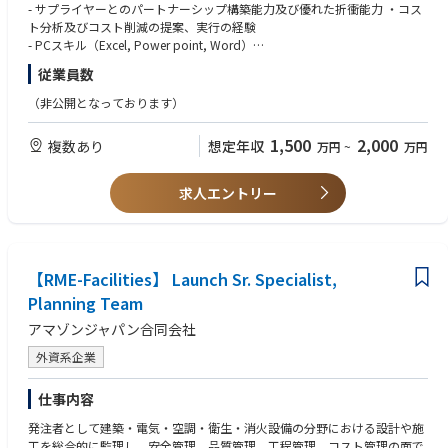
urcingを活用して実現していくポジションです。
- サプライヤーとのパートナーシップ構築能力及び優れた折衝能力 ・コス
ト分析及びコスト削減の提案、実行の経験
Facility Managerは建屋の建築、電気、空調、衛生、消火、昇降設備の保守
- PCスキル（Excel, Power point, Word）
点検及び不具合対応や小規模な工事、そしてCafeteria運営や売店、シャト
- Businessレベルの日本語力（会議を進行できる、Business文書が書ける）
従業員数
ルバスの運行管理、各種資産の管理、FCの運営にとって重要なコストの管
理も行います。施設管理では年間保全計画や中長期保全計画のプランと実
【歓迎条件】
（非公開となっております）
施、Cafeteria運営では、全従業員が満足できる環境作りに積極的に取組、
- 英語力があれば尚可
カスタマーエクスぺリエンスの向上を成し遂げます。 そして従業員の通勤
- 学士号、大卒以上、またはこれに相当する職務経験
1,500
2,000
複数あり
想定年収
万円
~
万円
手段であるシャトルバスのダイヤ改正や適切な運行管理とコスト管理でカ
- 正社員として製造業もしくは物流業で施設管理経験者 15年以上
スタマーに貢献します。
求人エントリー
また、サステナビリティにも貢献します。
└FC内で発生する消費電力を最適化
└廃棄物の低減を目的としたリサイクル率の向上
└コンプライアンスを遵守した運営費用の最適化
└行政や建屋オーナー、各種委託先と折衝
【RME-Facilities】 Launch Sr. Specialist,
Planning Team
以上の業務をOutsourcing先の協力会社と管理しながら、その管理体制も
アマゾンジャパン合同会社
改善するべく提案・実行のリードを担ってもらいます。また、FCや自身の
管轄だけでなく、全国のFCのRME-F設備管理を行っている各拠点の担当者
外資系企業
とディスカッションを含むコミュニケーションを密に行い、情報・学び・
成功体験を共有・標準化して展開する業務にも取り組んでいただきます。
仕事内容
社内外ともに良好な関係性を築ける高いコミュニケーション能力を発揮
し、自ら行動を起こし結果に繋げる、強いドライブ力をもった方からの応
発注者として建築・電気・空調・衛生・消火設備の分野における設計や施
募をお待ちしています。
工を総合的に監理し、安全管理、品質管理、工程管理、コスト管理の面で