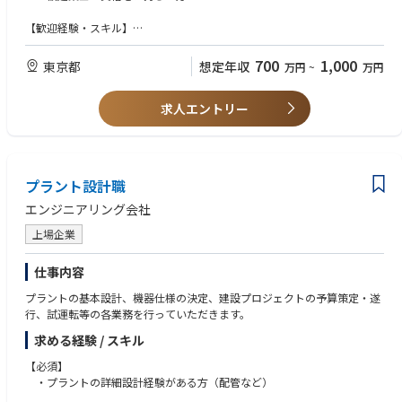
プロジェクト別の体制づくりはグループリーダー（部長）が担当しま
す。
【歓迎経験・スキル】
■全プロジェクトの進捗管理
・CCMJ(認定コンストラクションマネジャー)の資格をお持ちの方
PJ別のスケジュール、コスト、品質管理は各PMが管理します。
※お持ちでない場合はご入社後に取得いただく予定です。
700
1,000
東京都
想定年収
万円
~
万円
■BM（ビルマネジメント）定例主催
全施設の日常点検と修繕計画の進捗管理
【求める人物像】
求人エントリー
・高いコミュニケーション能力
当社施設は設備スペックと同様に環境による顧客への訴求も重視していま
・強い目的達成意識に基づいたPJ推進力
す。
・頻出するトラブルに対する心的耐力
リーダーとしてデザイナーの提案の意図などを理解・助言いただくことも
・柔軟な思考に基づいた課題解決力
重要な役割になります。
プラント設計職
※変更の範囲：会社の定める業務
エンジニアリング会社
【本ポジションのミッション】
プロパティマネジメントグループのコンストラクションマネジメントチー
上場企業
ムは、
当社が保有・管理する施設の新規・改修・修繕計画などを行う部門です。
仕事内容
今回募集するのは、チームのマネジメントをご担当いただくチームリーダ
プラントの基本設計、機器仕様の決定、建設プロジェクトの予算策定・遂
ー（課長）のポジションです。
行、試運転等の各業務を行っていただきます。
求める経験 / スキル
【必須】
・プラントの詳細設計経験がある方（配管など）