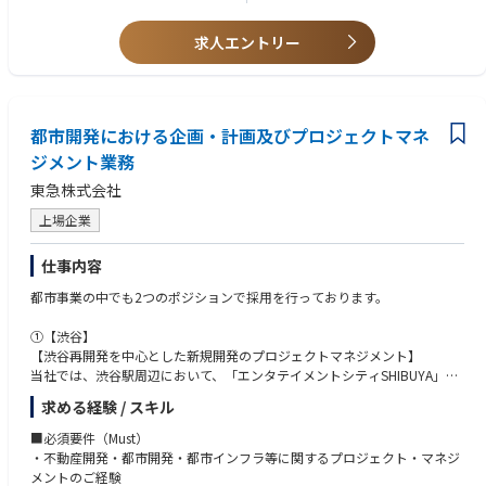
【担当物件】
求人エントリー
アパレル雑貨等の物販店、ドラッグストアなどの量販店、飲食店、その他
サービス業 など。
※※※オフィス専門の営業チームを立ち上げ、オフィスの施工案件も増え
都市開発における企画・計画及びプロジェクトマネ
てきております。オフィス施工管理の経験者も同時に募集いたします。
ジメント業務
東急株式会社
上場企業
仕事内容
都市事業の中でも2つのポジションで採用を行っております。
①【渋谷】
【渋谷再開発を中心とした新規開発のプロジェクトマネジメント】
当社では、渋谷駅周辺において、「エンタテイメントシティSHIBUYA」と
「広域渋谷圏（GreaterSHIBUYA）構想」の２つのビジョンを掲げ、新しい
求める経験 / スキル
ビジネスの創出や、さまざまなエンタテイメントの集積、世界の人々を常
に惹きつける街を目指し、都市基盤整備も含めた大規模再開発事業を推進
■必須要件（Must）
しています。今後は、これまで掲げてきた２つのビジョンを強化し、「働
・不動産開発・都市開発・都市インフラ等に関するプロジェクト・マネジ
く」「遊ぶ」「暮らす」の３要素の融合と相乗効果を生み出し、渋谷でし
メントのご経験