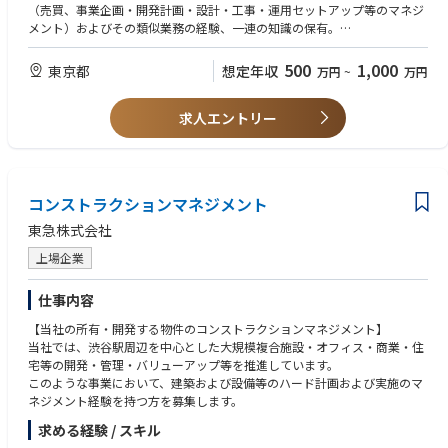
か体験できない「渋谷型都市ライフ」の実現に資する不動産各アセット開
（売買、事業企画・開発計画・設計・工事・運用セットアップ等のマネジ
発の商品企画、運営企画を中心としたプロジェクトマネジメントの領域等
メント）およびその類似業務の経験、一連の知識の保有。
で優れた経験を持つ方を募集します。
・行政諸官庁との都市計画関連協議や、共同事業者等との協議・折衝・事
https://www.tokyu.co.jp/shibuya-redevelopment/
業推進のご経験
500
1,000
東京都
想定年収
万円
~
万円
・不動産の企画・提案・営業活動のご経験
・不動産開発プロジェクトの事業企画、開発計画、施設計画、建築・設備
設計、施工に関するプロジェクト・マネジメント
求人エントリー
■希望条件（Want）
・不動産開発プロジェクトにおけるオフィス、商業、ホテルなどの商品企
・大小にかかわらず何らかのプロジェクトをマネジメントした経験を有す
画業務
る方
・エリアマネジメント（規制緩和・地域ルール策定等の行政諸官庁との協
・不動産開発・建設に関する各種資格を有する方
議・調整）
（宅建士、建築士、技術士、不動産鑑定士、再開発プランナー、不動産証
コンストラクションマネジメント
・行政諸官庁との都市計画関連協議や共同事業者・地権者等との合意形成
券化マスター等）
業務
・建設設備設計・施工に関する業務経験を有する方
東急株式会社
・商品企画、運営企画、設計に関する経験を有する方
上場企業
・エリア開発・エリアマネジメントに関する興味関心をお持ちの方
②【沿線・他地域】
【東急線沿線を中心とした開発のプロジェクトマネジメント】
仕事内容
当社では、当社沿線を中心に数多くの開発プロジェクトを進めておりま
【当社の所有・開発する物件のコンストラクションマネジメント】
す。開発領域の複雑化・難易度の高まり・開発PJの深度化に伴い、不動産
当社では、渋谷駅周辺を中心とした大規模複合施設・オフィス・商業・住
開発のプロジェクトマネジメントの領域等で優れた経験を持つ方を募集し
宅等の開発・管理・バリューアップ等を推進しています。
ます。
このような事業において、建築および設備等のハード計画および実施のマ
ネジメント経験を持つ方を募集します。
※本募集は、渋谷を除く東急線沿線地域、都心部、地方都市にて開発事業
を推進するポジションの応募となります。
求める経験 / スキル