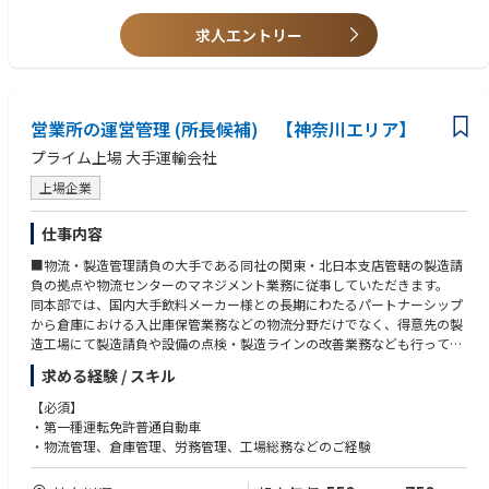
を広げていただき所長など拠点の管理責任者を目指していただけます。
求人エントリー
営業所の運営管理 (所長候補) 【神奈川エリア】
プライム上場 大手運輸会社
上場企業
仕事内容
■物流・製造管理請負の大手である同社の関東・北日本支店管轄の製造請
負の拠点や物流センターのマネジメント業務に従事していただきます。
同本部では、国内大手飲料メーカー様との長期にわたるパートナーシップ
から倉庫における入出庫保管業務などの物流分野だけでなく、得意先の製
造工場にて製造請負や設備の点検・製造ラインの改善業務なども行ってい
ます。
求める経験 / スキル
〇具体的な業務内容：
【必須】
・人事労務 (勤怠管理・採用)
・第一種運転免許普通自動車
・安全衛生に関する管理監督
・物流管理、倉庫管理、労務管理、工場総務などのご経験
・製造請負・貨物輸送及び営業倉庫に関わる事務所の運営全般
※将来的には、予算管理や取引先との価格交渉及び営業活動など業務範囲