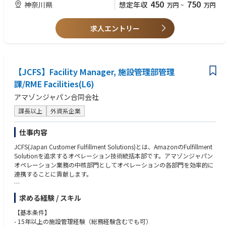
・重量物輸送計画経験者
450
750
神奈川県
想定年収
万円
~
万円
・土木設計あるいは土木施工管理業務のご経験
■やりがい
・建築／機械／プラント等の施工管理経験
・社会貢献度が高い仕事：発電設備や変電設備がないと私たちは電気を使
求人エントリー
・搬出入現場（据付含む）での工程管理経験
用することができません。
・機械／プラント等の設備受入の準備・管理経験
社会の根幹を支える製品の輸送を手掛けることで、社会貢献性の高さを
・大型トラック・トレーラーの運転経験
感じることができます。
・建設現場責任者（リーダー）経験
・とてつもなく大きな製品を自分の手で動かすというやりがいを感じられ
【JCFS】Facility Manager, 施設管理部管理
ます。製品が大きければ大きいほど、
輸送搬入には様々な規制が伴いますが、自分の計画で安全に運び終えた
課/RME Facilities(L6)
時の達成感は何にも代えがたいものがあります。
アマゾンジャパン合同会社
課長以上
外資系企業
仕事内容
JCFS(Japan Customer Fulfillment Solutions)とは、AmazonのFulfillment
Solutionを追求するオペレーション技術統括本部です。アマゾンジャパン
オペレーション業務の中核部門としてオペレーションの各部門を効率的に
連携することに貢献します。
JCFSは、リライアビリティー＆メンテナンスエンジニアリングファシリテ
求める経験 / スキル
ィーズ部門(以下RME-F)において、Facility Managerを探しています。本ポ
ジションは、アマゾンジャパンにおける、フルフィルメントセンター(以下
【基本条件】
FC)の設備の維持管理とそこで働く従業員の職場環境の日々改善を、Outso
- 15年以上の施設管理経験（総務経験含むでも可）