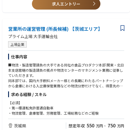
求人エントリー
社内（役員・店舗開発・営業・MDなど）調整業務
…各プロジェクトの進捗を各関係部署へ報告・相談・連絡を適時行う
営業所の運営管理 (所長候補) 【茨城エリア】
プライム上場 大手運輸会社
上場企業
仕事内容
■物流・製造管理請負の大手である同社の食品プロダクツ本部 関東・北日
本支店管轄の製造請負の拠点や物流センターのマネジメント業務に従事し
ていただきます。
同本部では、国内大手飲料メーカー様との長期にわたるパートナーシップ
から倉庫における入出庫保管業務などの物流分野だけでなく、得意先の製
造工場にて製造請負や設備の点検・製造ラインの改善業務なども行ってい
求める経験 / スキル
ます。
【必須】
〇具体的な業務内容：
・第一種運転免許普通自動車
・人事労務 (勤怠管理・採用)
・物流管理、倉庫管理、労務管理、工場総務などのご経験
・安全衛生に関する管理監督
・製造請負・貨物輸送及び営業倉庫に関わる事務所の運営全般
550
750
茨城県
想定年収
万円
~
万円
※将来的には、予算管理や取引先との価格交渉及び営業活動など業務範囲