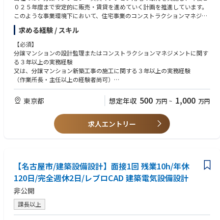
０２５年度まで安定的に販売・賃貸を進めていく計画を推進しています。
このような事業環境下において、住宅事業のコンストラクションマネジメ
ントや品質管理の経験がある人材が不足している為、即戦力となる方々を
求める経験 / スキル
募集いたします。
【必須】
※本募集は、初期の配属部署が定まっている総合職としての採用です。
分譲マンションの設計監理またはコンストラクションマネジメントに関す
る３年以上の実務経験
又は、分譲マンション新築工事の施工に関する３年以上の実務経験
（作業所長・主任以上の経験者尚可）
【歓迎】
500
1,000
東京都
想定年収
万円
~
万円
一級建築士、施工管理技士等建築（設備含む）に関する資格を有するこ
と。
求人エントリー
【名古屋市/建築設備設計】面接1回 残業10h/年休
120日/完全週休2日/レブロCAD 建築電気設備設計
非公開
課長以上