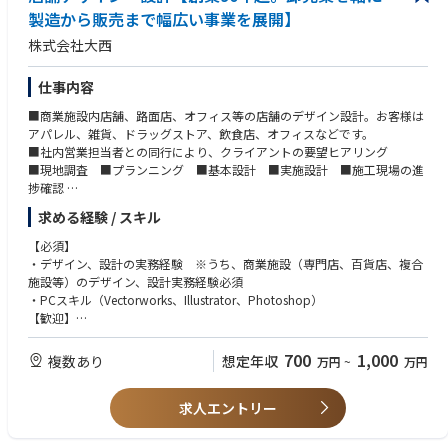
製造から販売まで幅広い事業を展開】
株式会社大西
仕事内容
■商業施設内店舗、路面店、オフィス等の店舗のデザイン設計。お客様は
アパレル、雑貨、ドラッグストア、飲食店、オフィスなどです。
■社内営業担当者との同行により、クライアントの要望ヒアリング
■現地調査 ■プランニング ■基本設計 ■実施設計 ■施工現場の進
捗確認
※施工管理については別部門に専任者がいますが、 現場の進捗状況を把握
求める経験 / スキル
することが必要です。
※お客様へのデザイン提案やプレゼンテーションなどにも携わっていただ
【必須】
きます。
・デザイン、設計の実務経験 ※うち、商業施設（専門店、百貨店、複合
施設等）のデザイン、設計実務経験必須
・PCスキル（Vectorworks、Illustrator、Photoshop）
【歓迎】
・オフィス空間、飲食店に関するデザイン、設計の実務経験がある方
・一級建築士、二級建築士、1級建築施工管理技士、2級建築施工管理技士
700
1,000
複数あり
想定年収
万円
~
万円
をお持ちの方。
・空調、電気、給排水設備等の設計経験のある方 ・什器、オフィス家具
求人エントリー
に関する知識がある方