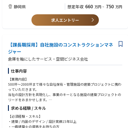
います
660
750
静岡県
想定年収
万円
~
万円
・現場での安全管理や作業効率化
・顧客・取引先との折衝
・業績管理
求人エントリー
【課長職採用】自社施設のコンストラクションマネ
ジャー
倉庫を軸にしたサービス・空間ビジネス会社
仕事内容
【業務内容】
500坪～2000坪まで様々な自社保有・管理施設の建築プロジェクトに携わ
っていただきます。
当社の設計方針を具現化し、事業のキーとなる施設の建築プロジェクトの
リードをおまかせします。
求める経験 / スキル
■チームメンバーのマネジメント、評価
■担当プロジェクトのプロジェクトマネジャー
【必須経験・スキル】
中規模以上のプロジェクトは複数名のメンバー構成となり、プロジェク
・建築 / 内装のデザイン / 設計実績15年以上
トマネジャーが主担当となります。
・一級建築士の資格をお持ちの方