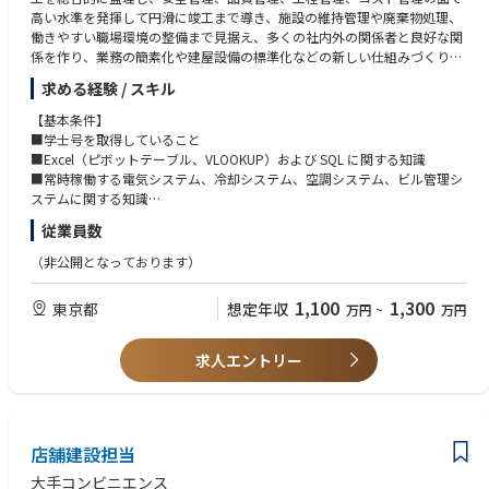
高い水準を発揮して円滑に竣工まで導き、施設の維持管理や廃棄物処理、
【Key job responsibilities】
働きやすい職場環境の整備まで見据え、多くの社内外の関係者と良好な関
Essential Functions:
係を作り、業務の簡素化や建屋設備の標準化などの新しい仕組みづくりを
・25％ 建屋に関する建築、電気、空調、衛生、消火、昇降設備に関わる
提案できる能力、優れたコスト感覚をお持ちの方からの応募をお待ちして
保全計画のプランと実施。各種取引先との交渉、関係構築。省エネルギー
求める経験 / スキル
います。
管理
【基本条件】
・20% 施設の省エネ管理、廃棄物やリサイクル品処理のオペレーション
職務記述（内容、責任、遂行要件、他職務との関係等）
■学士号を取得していること
とコスト管理、関連するコンプライアンス遵守
55% 新規開所工事における発注者としてのプロジェクトマネジメント業
■Excel（ピボットテーブル、VLOOKUP）および SQL に関する知識
・15% 予算管理及び予算削減の提案・契約書の見直し
務
■常時稼働する電気システム、冷却システム、空調システム、ビル管理シ
・15% 全国での改善横ぐし活動のリード
20％ 設計や工事監理プロセスの標準化
ステムに関する知識
・10% 各種レポートの作成・契約書の見直し
20％ 予算管理、施設維持管理に向けた各種サービスの導入手配
■5年以上の建設またはプロジェクトマネジメントの経験
・10% Cafeteriaや売店において、従業員に対し安全でおいしい食事が提
従業員数
5% 協力会社の発掘、支払業務などの事務的作業
■MS Excel、Word、SharePoint、PowerPoint の知識
供できる環境作り
■ビジネス戦略文書および計画の作成経験
（非公開となっております）
・5％ シャトルバスの運行管理や行政や地域対応
【Key job responsibilities】
※基本的に日勤、土日祝休みですが年に数回夜勤があります。
小規模施設の複数新規開所プロジェクトにおいて、建築・電気・空調・衛
【歓迎条件】
1,100
1,300
東京都
想定年収
万円
~
万円
生・消火設備について発注者として設計監理業務を 行い、それらの工事計
■小規模～中規模の改修工事現場での施工管理経験者 延床100㎡-1000
画を社内外の関係者と協同してまとめ、常に安全を最優先し計画通りにプ
㎡程度
ロジェクトを完了させます。すべての関係者に敬意を払い優れたコミュニ
■改修工事で2000万円以上の工事について現場代理人、主任技術者経験
求人エントリー
ケーション能力と、折衝力を持ち合わせていることが求められます。
■建築、電気、管工事における一級施工管理技士もしくは同等の知識と経
験
【A day in the life】
■CADでの作図経験およびPCスキル（Auto CAD）
新規開所プロジェクトにおいて複数のプロジェクトを同時に担当していた
■ビジネスレベルの英語力（会議が進行できる、ビジネス文書がかける）
だきます。計画フェーズでは、自身の担当プロジェクトの実施承認を得る
店舗建設担当
ために、設計提案、コスト、スケジュールなどの計画をまとめます。工事
大手コンビニエンス
フェーズでは発注者として工事監理を行い、安全に計画通り進捗している