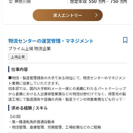
550
750
神奈川県
想定年収
万円
~
万円
を広げていただき所長など拠点の管理責任者を目指していただけます。
求人エントリー
物流センターの運営管理・マネジメント
プライム上場 物流企業
上場企業
仕事内容
■物流・製造管理請負の大手である同社にて、物流センターのマネジメン
ト業務に従事していただきます。
同本部では、国内大手飲料メーカー様との長期にわたるパートナーシップ
から倉庫における入出庫保管業務などの物流分野だけでなく、得意先の製
造工場にて製造請負や設備の点検・製造ラインの改善業務なども行ってい
ます。
求める経験 / スキル
〇具体的な業務内容：
【必須】
・国内大手スーパー向けの物流センター・流通センターにおける労務管
・第一種運転免許普通自動車
理
・物流管理、倉庫管理、労務管理、工場総務などのご経験
作業員、ドライバー、事務担当者など100～200名ほどの人員が在籍して