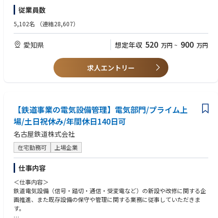
＜仕事の特徴＞
バーの中で必要な出張を調整することも可能です。また、ワーキングペア
・建築・設備施工管理者のご経験がある方
従業員数
・駅舎から係員詰所、変電所など手がける建築物の多様性と専門性の高さ
レンツも多く、産休育休明けには時短勤務や勤務時間を調整し送り迎えな
・企画構想など最上流から関わり日常の維持管理までし続ける面白さ
どをするメンバーも在籍しています。
5,102名
（連結28,607）
・旅客施設から社内施設まで公共性の高い事業を支える
520
900
愛知県
想定年収
万円
~
万円
＜将来＞
・鉄道事業など名鉄グループの事業において専門性を武器とした経営幹部
（管理職や役員クラス）を目指していただきます
求人エントリー
【鉄道事業の電気設備管理】電気部門/プライム上
場/土日祝休み/年間休日140日可
名古屋鉄道株式会社
在宅勤務可
上場企業
仕事内容
＜仕事内容＞
鉄道電気設備（信号・踏切・通信・受変電など）の新設や改修に関する企
画推進、また既存設備の保守や管理に関する業務に従事していただきま
す。