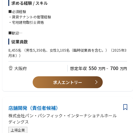
求める経験 / スキル
【具体的には...】
■必須経験
・物件オーナーとの賃料交渉、契約更新、条件変更交渉
・賃貸テナントの管理経験
・賃貸借契約の管理および各種手続き
・宅地建物取引士資格
・一部賃借物件のリーシング業務
・社内関係部署との調整業務
■歓迎
※店舗開発業務（新規出店）は別担当となります。今回は既存店舗の不動
・商業施設内でのリーシング、管理の経験
従業員数
産管理をメインに担当いただきます。
8,455名
（男性5,350名、女性3,105名（臨時従業員を含む。）（2025年3
月末））
550
700
大阪府
想定年収
万円
~
万円
求人エントリー
店舗開発（責任者候補）
株式会社パン・パシフィック・インターナショナルホール
ディングス
上場企業