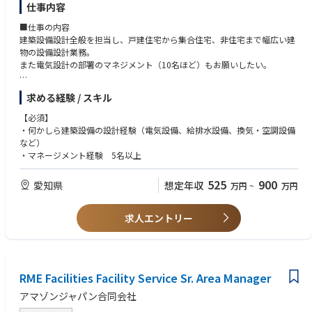
仕事内容
■仕事の内容
建築設備設計全般を担当し、戸建住宅から集合住宅、非住宅まで幅広い建
物の設備設計業務。
また電気設計の部署のマネジメント（10名ほど）もお願いしたい。
【使用CAD】レブロCAD（ゼネコンやサブコンが多く利用するCADです）
求める経験 / スキル
【必須】
・何かしら建築設備の設計経験（電気設備、給排水設備、換気・空調設備
など）
・マネージメント経験 5名以上
525
900
愛知県
想定年収
万円
~
万円
求人エントリー
RME Facilities Facility Service Sr. Area Manager
アマゾンジャパン合同会社