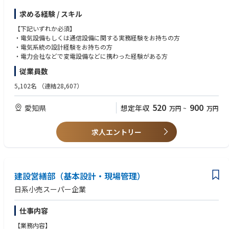
＜具体的な業務内容＞
求める経験 / スキル
・鉄道電気設備（信号、踏切、通信・無線設備、受変電設備、駅・トンネ
ル等の電気設備全般）の新設・改良工事の計画、発注、監理
【下記いずれか必須】
・既存設備の維持・管理計画の策定（ライフサイクル設定、更新計画立
・電気設備もしくは通信設備に関する実務経験をお持ちの方
案、設備保全など）
・電気系統の設計経験をお持ちの方
・電力会社などで変電設備などに携わった経験がある方
＜仕事の特徴＞
従業員数
・高架化事業や駅改良事業における電気設備の新設や更新を担当
・上記以外にも機械化や自動化など社内プロジェクト全般における電気や
5,102名
（連結28,607）
通信の知見が必要とされる場面で活躍
・キャリアを通じて、当社とグループ会社（在籍出向）の業務を経験する
520
900
愛知県
想定年収
万円
~
万円
ことで、企画構想など「発注者」の仕事から設計や施工管理など「受注
者」の仕事まで一気通貫した経験を積める
求人エントリー
＜将来＞
・鉄道事業など名鉄グループの事業において専門性を武器とした経営幹部
（管理職や役員クラス）を目指していただきます
建設営繕部（基本設計・現場管理）
日系小売スーパー企業
仕事内容
【業務内容】