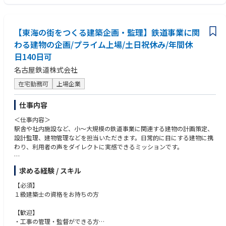
ターを管理しながら、その管理体制も改善するべく提案・実行のリードを
■優れたコスト感覚
担ってもらいます。また、DSや自身の管轄だけでなく、全国のフルフィル
■論理的な思考力
メントセンターのRME-F設備管理を行っている各拠点の担当者とディスカ
■優先順位判断力及び問題解決能力
ッションを含むコミュニケーションを密に行い、情報・学び・成功体験を
【東海の街をつくる建築企画・監理】鉄道事業に関
■新しい知識を学ぶことに対する意欲力
共有・標準化して展開する業務にも取り組んでいただきます。社内外とも
■建物/設備などの改善改良を計画し、実施した経験
わる建物の企画/プライム上場/土日祝休み/年間休
に良好な関係性を築ける高いコミュニケーション能力を発揮し、自ら行動
■ビジネスレベルの英語力
日140日可
を起こし結果に繋げる、強いドライブ力をもった方からの応募をお待ちし
ています。
名古屋鉄道株式会社
在宅勤務可
上場企業
Key job responsibilities
Essential Functions:
■20％：安全管理/サプライヤー評価/カスタマーエクスぺリエンス向上/G
仕事内容
lobalにAlignした業務の見直し/DS統一での運用ルールづくり
＜仕事内容＞
■20％：Outsourcing先の協力会社と、コールセンターの業務改善
駅舎や社内施設など、小〜大規模の鉄道事業に関連する建物の計画策定、
■20％：建屋に関する建築、電気、空調、衛生、消火、昇降設備に関わる
設計監理、建物管理などを担当いただきます。日常的に目にする建物に携
保全計画のプランと実施。各種取引先との交渉、関係構築。省エネルギー
わり、利用者の声をダイレクトに実感できるミッションです。
の実施。
■15%：廃棄物等やリサイクル品のOperationとコスト管理、処理フロー
＜具体的な仕事内容＞
を管理しコンプライアンス遵守
求める経験 / スキル
・鉄道事業に関連する構造物および設備全般（電気、衛生、空調）に関す
■15%：予算管理及び予算削減の提案・契約書の見直し
る建築企画構想
■5%：各種レポートの作成
【必須】
・駅や社内施設のバリアフリー化、耐震工事、大規模修繕におけるグルー
■5％：売店の満足度向上・シャトルバスの運行管理や行政や地域対応
１級建築士の資格をお持ちの方
プ会社と連携した建築設計監理
・鉄道事業に関連する建物全般の維持管理、修繕対応
A day in the life
【歓迎】
4拠点以上のDS Siteを担当するため国内の出張がありますが、チームメン
・工事の管理・監督ができる方