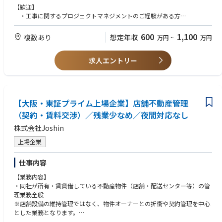
【歓迎】
・工事に関するプロジェクトマネジメントのご経験がある方
・1級、2級管工事施工管理技士をお持ちの方
・1級・2級電気工事施工管理技士をお持ちの方
600
1,100
複数あり
想定年収
万円
~
万円
・1級・2級土木施工管理技士をお持ちの方
求人エントリー
【大阪・東証プライム上場企業】店舗不動産管理
（契約・賃料交渉）／残業少なめ／夜間対応なし
株式会社Joshin
上場企業
仕事内容
【業務内容】
・同社が所有・賃貸借している不動産物件（店舗・配送センター等）の管
理業務全般
※店舗設備の維持管理ではなく、物件オーナーとの折衝や契約管理を中心
とした業務となります。
（設備管理は別部署の建設部が行います）