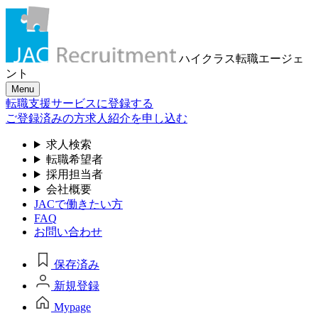
ハイクラス転職
エージェ
ント
Menu
転職支援サービスに登録する
ご登録済みの方
求人紹介を申し込む
求人検索
転職希望者
採用担当者
会社概要
JACで働きたい方
FAQ
お問い合わせ
保存済み
新規登録
Mypage