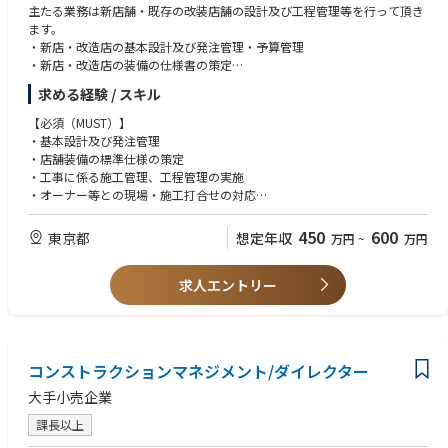
主たる業務は新店舗・既存の改装店舗の設計及び工程管理等を行って頂き
ます。
・新店・改造店の基本設計及び発注管理・予算管理
・新店・改造店の装備の仕様書の策定
・建築基準法、その他関係法規の届け出・許認可の手続き、管理など
求める経験 / スキル
・新店・改造店の工事に係る施工管理、工程管理の実施
・オーナー等との現場・施工に関する打合せの対応
【必須（MUST）】
・工事請負取引先の選定ならびに発注、コスト管理
・基本設計及び発注管理
・工事に関する資料作成、社内調整・説明等の事務的業務 等
・店舗装備の標準仕様の策定
・工事に係る施工管理、工程管理の実施
【採用背景】
・オーナー等との現場・施工打合せの対応
組織強化のため
・設備管理、修繕
上記いずれかの業務経験がある方、または一部携わったことがある方
450
600
東京都
想定年収
万円
~
万円
【組織構成】
建設営繕部は4つのチームに分かれています。
・普通自動車第一種運転免許を取得している方
1.建設チーム ※今回の募集ポジション
求人エントリー
課長・担当社員を含めて8名が在籍しています。（内5名は中途入社です）
【歓迎（WANT）】
※年齢別：40代2名、50代3名、60代2名、70代1名
・業種を問わず、設計に興味がある方
2.施設チーム
・全体を調整してプロジェクトを進められる方
3.開発業務管理チーム
・PCの基本的な操作スキルをお持ちの方
コンストラクションマネジメント/ダイレクター
4.資材調達チーム
・接客業務に対して前向きな方 ※店舗の応援として勤務することもあり
ます。
大手小売企業
【魅力ポイント】
・成果が目に見える：開始から完成までの過程を通じて、「店舗」という
課長以上
形で成果が残ります。