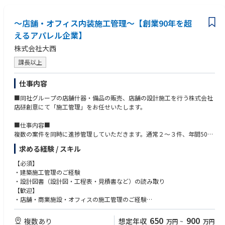
～店舗・オフィス内装施工管理～【創業90年を超
えるアパレル企業】
株式会社大西
課長以上
仕事内容
■同社グループの店舗什器・備品の販売、店舗の設計施工を行う株式会社
店研創意にて「施工管理」をお任せいたします。
■仕事内容■
複数の案件を同時に進捗管理していただきます。通常２～３件、年間50件
程度を手掛けていただく、いわば「司令塔」のポジションです。外部業者
求める経験 / スキル
さんやディベロッパーさんをうまくコントロールし、物件を完成させてい
きます。
【必須】
・設計/積算/営業担当者との打ち合わせ
・建築施工管理のご経験
・施工予定物件の現地調査
・設計図書（設計図・工程表・見積書など）の読み取り
・協力業者の手配・打ち合わせ
【歓迎】
・予算・原価管理
・店舗・商業施設・オフィスの施工管理のご経験
・現場進捗の工程管理
・飲食業の内装設計施工に関するご経験・設備に関する知識をお持ちの方
・仕上がりの品質管理
・1級/2級建築施工管理技士
650
900
複数あり
想定年収
万円
~
万円
・現場の安全管理 など