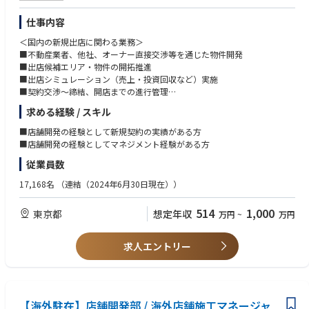
仕事内容
＜国内の新規出店に関わる業務＞
■不動産業者、他社、オーナー直接交渉等を通じた物件開発
■出店候補エリア・物件の開拓推進
■出店シミュレーション（売上・投資回収など）実施
■契約交渉〜締結、開店までの進行管理
求める経験 / スキル
※プレイヤーとして成果創出後は、段階的にマネジメント等変更の範囲：
会社内での全ての業務
■店舗開発の経験として新規契約の実績がある方
■店舗開発の経験としてマネジメント経験がある方
従業員数
17,168名
（連結（2024年6月30日現在））
514
1,000
東京都
想定年収
万円
~
万円
求人エントリー
【海外駐在】店舗開発部 / 海外店舗施工マネージャ