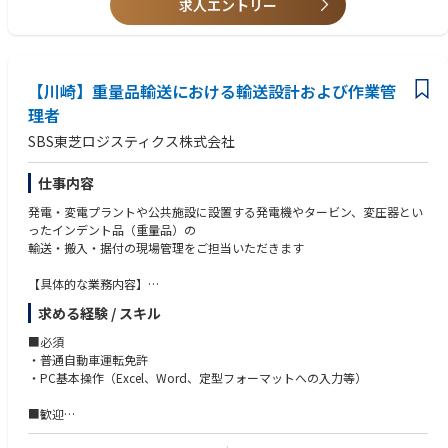
求人エントリー
※建設現場における施工管理業務はありません。
各プロジェクト毎に出張等でご対応いただくことを想定しています。
【川崎】重量品輸送における輸送設計および作業管
理者
SBS東芝ロジスティクス株式会社
仕事内容
発電・変電プラントや公共施設に設置する発電機やタービン、変圧器とい
ったインデント品（重量品）の
輸送・搬入・据付の現場管理をご担当いただきます
【具体的な業務内容】
・基本設計：設置場所(サイト)までの輸送・搬入・据付計画の概略検討。
求める経験 / スキル
輸送手段や輸送ルート、必要な機材の選定。
・現地調査：輸送ルート上の障害となる箇所の確認。委託会社から上がる
■必須
データの評価。
・普通自動車運転免許
・詳細設計：スケジュール、輸送ルート、車両走行軌跡、作業方法等を示
・PC基本操作（Excel、Word、定型フォーマットへの入力等）
した搬入計画書作成。
・作業前会議（デザインレビュー）：輸送・搬入・据付に関わる人員計画
■歓迎
及び安全管理説明
・１級、2級土木施工管理技士
・実作業：輸送・搬入・据付作業の現場指導と安全管理