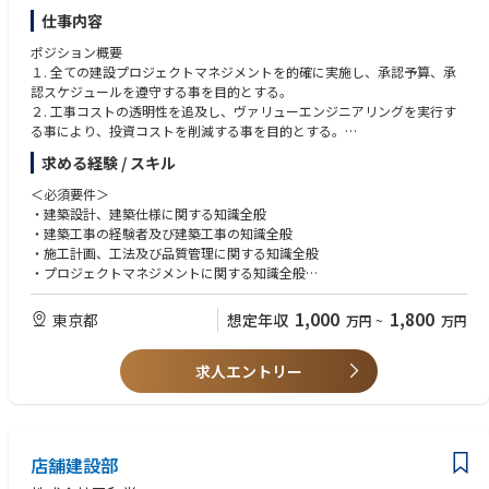
・経験を活かしつつ、事務作業や店舗応援（接客）など様々な経験ができ
仕事内容
ます。
ポジション概要
１. 全ての建設プロジェクトマネジメントを的確に実施し、承認予算、承
【キャリアについて】
認スケジュールを遵守する事を目的とする。
建設営繕部にてマネジメント（管理職）を目指していただく事が可能で
２. 工事コストの透明性を追及し、ヴァリューエンジニアリングを実行す
す。
る事により、投資コストを削減する事を目的とする。
建設チームから施設チームへの異動や、店舗レイアウトなどの企画を担当
３. 施工計画を精査し、施工の管理、調査及び点検を実施することによ
する店舗企画部への異動、
求める経験 / スキル
り、建物等の品質と安心安全を確保する事を目的とする。
キャリアアップ等もあり、新たな分野を習得することも将来的には可能で
す。
＜必須要件＞
主な職務内容
・建築設計、建築仕様に関する知識全般
プロジェクトマネジメントの遂行
【評価基準】
・建築工事の経験者及び建築工事の知識全般
・建設計画作成及び管理
実績×プロセスにて評価
・施工計画、工法及び品質管理に関する知識全般
・新店と改装店、及びメンテナンス工事の工程管理
・プロジェクトマネジメントに関する知識全般
・概算コストフォーマットを用いた投資計画の作成
・コンストラクションマネジメントに関する知識全般
・設計標準仕様書及び工事施工要領書の利用と更新
・ネットワーキングに関する知識全般
1,000
1,800
東京都
想定年収
万円
~
万円
・コミュニケーションスキル
スケジュールの遵守
・チームマネジメント・人材育成に関する実践的スキル
・承認スケジュールの遵守
求人エントリー
・プロジェクトスケジュール管理表の作成
＜歓迎要件＞
・各工事工程の現場確認と定例会議への参加
保有資格（あれば尚可）
・プロジェクトトラッキングレポート記入による進捗報告
・建築士（一級・二級）
・施工管理技士
店舗建設部
建設コストの管理
・第1種電気工事士
・建設投資コスト