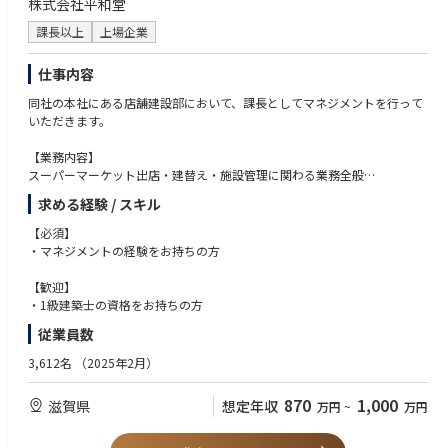
株式会社平和堂
・建設投資コストの予実管理
・取引先選定/施工業者の決定に伴うフロー及び工事発注の実施
課長以上
上場企業
・コストダウンのためのヴァリューエンジニアリング提案
仕事内容
改装店舗の管理業務推進
同社の本社にある店舗建設部において、課長としてマネジメントを行って
・改装計画店舗の工事計画を実施
いただきます。
・設計事務所 等によるアウトソーシング管理体制の推進
・改装設計図面及び見積要綱書の作成のサポート
【業務内容】
・安心安全な工事計画と安全パトロールの実行
スーパーマーケット出店・建替え・施設管理に関わる業務全般
【業務詳細】
社会貢献への積極的参画
求める経験 / スキル
①意匠設計(自社もしくは外注)
・社会的立場での取り組みを積極的に実施する
・新規出店検討のボリュームチェック、概算算出
・コーポレートガバナンス及びコンプライアンスの遵守
【必須】
・新店、改装プラン、デザイン検討
・EMS(エネルギーマネジメントシステム)を活用、省エネ機器の積極的な
・マネジメントの経験をお持ちの方
・施工段階での事業者(発注者)としての監理業務
導入
②施設管理
・脱炭素やカーボンニュートラルなど、地球環境に配慮した企業責任の推
【歓迎】
・既存施設の修繕計画の策定
進
・1級建築士の資格をお持ちの方
・既存施設の維持管理上の技術的な検討や助言
チーム運営・人材育成
従業員数
③外注先コントロール
・部門内のチーム運営を行い、メンバーの育成・指導を通じて組織力の強
・店舗の新築工事に置ける現場監督業務、外注先との折衝業務
化を図る。
3,612名
（2025年2月）
・既存施設の改装やテナント入れ替えに伴う現場監督業務、外注先との折
業務の標準化やナレッジ共有を推進し、プロジェクト遂行力の底上げに
衝業務
貢献する。
870
1,000
滋賀県
想定年収
万円
~
万円
④その他プロジェクトマネジメント業務
・金額交渉や社内関連各所との調整業務