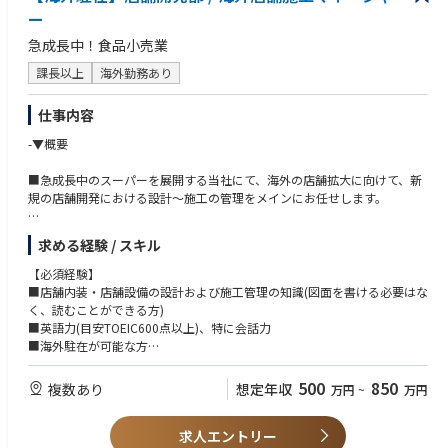
ー
急成長中！食品小売業
課長以上
海外勤務あり
仕事内容
-▼概要
■急成長中のスーパーを展開する当社にて、海外の店舗拡大に向けて、新
規の店舗開発における設計～施工の管理をメインにお任せします。
-▼概要詳細
求める経験 / スキル
・店舗設計に関する実務：レイアウト考案～入札図、提出図面作成までの
設計監理責任者(図面作成は外部業者)
【必須経験】
・店舗建設に関する実務：入札実施～店舗竣工までのスケジュール、コス
■店舗内装・店舗設備の設計および施工管理の知識(図面を書ける必要はな
ト、品質の責任者
く、読むことができる方)
・建設関連に関する家主との折衝(現地語主体のため、通訳を付ける事も可
■英語力(目安TOEIC600点以上)、特に会話力
能)
■海外駐在が可能な方
・現地ローカルスタッフへの指導と監督
・営業本部長、営業各部門長との密なコミュニケーション
【歓迎】
500
850
複数あり
想定年収
万円
~
万円
■デザイン知識よりも設備知識(電気、空調、給排気、給排水）を重視
■不動産関連の知識
求人エントリー