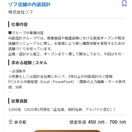
ゾフ店舗の内装設計
株式会社ゾフ
仕事内容
■グループの業務内容
内装設計グループでは、商業施設や路面店等における新店オープンや既存
店舗のリニューアルに際し、お客様により良い購買体験を実現するための
店舗づくりを担っています。
企画・設計から施工、オープンまで一貫して関与しており、今回はその中
でも内装設計の担当者を募集します。
求める経験 / スキル
■業務内容（企画・設計）
・必須条件
図面設計・什器提案
小売業もしくは設計会社等において、3年以上の内装設計のご経験
…店舗の図面作成業務、眼鏡販売業務を理解し、最適なプランニング、
PCスキル中級程度（Excel・PowerPoint）：関数の入力編集・データ表作
VMDに基づく什器設計、顧客を魅了する店舗装飾の提案を行う。
成、分析
設計監理
・歓迎条件
従業員数
…各プロジェクトの進行管理、ディベロッパーとの打ち合わせや工事引渡
建築士(1級・2級)
し立ち合いなどの業務
商業施設テナント実務経験が3年以上
3,000名
（2025年1月現在（正社員、契約社員、アルバイト含む））
VectorWorksもしくはCADソフトのスキル中級程度
現場調査
イラストレーター及びフォトショップのスキル中級程度
450
700
東京都
想定年収
万円
~
万円
…既存店舗、商業施設の顧客市場や導線を調査理解し、最適な店舗レイア
skethupなど3Dモデリングソフトの使用経験
ウトを考察する。