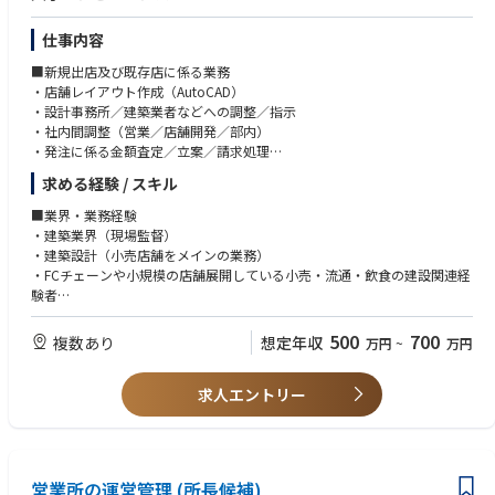
か確認します。部内定例ミーティングとチームミーティングがそれぞれ週
仕事内容
1回開催されており、そこで情報共有を図っています。出張など所属サイ
ト以外での勤務は平均すると週1回程度あり、遠隔地の場合は宿泊を伴う
■新規出店及び既存店に係る業務
出張もあります。また、フレックス勤務を導入し、個人のライフイベント
・店舗レイアウト作成（AutoCAD）
を迎えながらキャリアを長期的に築いていける環境もあります。
・設計事務所／建築業者などへの調整／指示
・社内間調整（営業／店舗開発／部内）
【About the team】
・発注に係る金額査定／立案／請求処理
立上げを担うチームメンバーはマネージャーを合わせて8名います。チー
・発注完成品に対する諸検査（地縄／墨出／竣工など）
ムで担当しているビジネスユニットはFulfillment Center、Sort Center、De
求める経験 / スキル
・建設業務に関する社内データ登録
livery Station、Sub Same Dayと4つとなります。ビジネスユニットにより
・設計事務所／その他専門業者に対する専門的な判断及びその他関係部署
■業界・業務経験
建物規模は違いますが、業務内容は類似しており、メンバー間の知識の共
への連携
・建築業界（現場監督）
有とリソース配分を柔軟に変化させることで1年間にローンチする全拠点
・既存店運営に伴い発生するメンテナンス、緊急対応や計画修繕・災害対
・建築設計（小売店舗をメインの業務）
をこのチームで対応しています。
応
・FCチェーンや小規模の店舗展開している小売・流通・飲食の建設関連経
験者
500
700
複数あり
想定年収
万円
~
万円
歓迎要件
■業界・業務経験
求人エントリー
・FCチェーンや小規模の店舗展開している小売・流通・飲食（部門経験年
数2年以上）
・建築の現場監督経験・5年以上
営業所の運営管理 (所長候補)