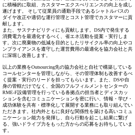
に積極的に取組、カスタマーエクスぺリエンスの向上を成し
遂げます。 そして従業員の通勤手段であるシャトルバスの
ダイヤ改正や適切な運行管理とコスト管理でカスタマーに貢
献します。
また、サステナビリティにも貢献します。DS内で発生する
消費電力を最適化するべく、省エネ活動を提案・実行しま
す。次に廃棄物の低減を目的としたリサイクル率の向上やコ
ンプライアンスを遵守した運営費用の最適化を協力会社と共
に深堀し改善します。
以上の業務をOutsourcing先の協力会社と自社で構築している
コールセンターを管理しながら、その管理体制も改善するべ
く提案・実行のリードを担ってもらいます。また、DSや自
身の管轄だけでなく、全国のフルフィルメントセンターの
RME-F設備管理を行っている各拠点の担当者とディスカッ
ションを含むコミュニケーションを密に行い、情報・学び・
成功体験を共有・標準化して展開する業務にも取り組んでい
ただきます。社内外ともに良好な関係性を築ける高いコミュ
ニケーション能力を発揮し、自ら行動を起こし結果に繋げ
る、強いドライブ力をもった方からの応募をお待ちしていま
す。