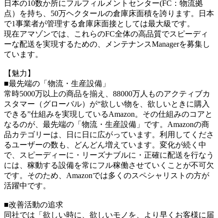
日本の10数か所にフルフィルメントセンター(FC：物流拠
点）を持ち、50万ヘクタールの倉庫床面積を誇ります。日本
で1事業者が管理する倉庫床面接としては最大級です。
現在アマゾンでは、これらのFC全体の高品質でスピーディ
ーな配送を実現するための、メンテナンスManagerを募集し
ています。
【魅力】
■最先端の「物流・生産設備」
常時5000万以上の商品を揃え、88000万人ものアクティブカ
スタマー（グローバル）が“欲しい物を、欲しいときに購入
できる”仕組みを実現しているAmazon。その仕組みのコアと
なるのが、最先端の「物流・生産設備」です。Amazonの商
品カテゴリーは、日に日に広がっています。利用してくださ
るユーザーの数も、どんどん増えています。変化が続く中
で、スピーディーに・リーズナブルに・正確に配送を行なう
には、稼動する設備を常にフル稼働させていくことが不可欠
です。そのため、Amazonでは多くのスペシャリストの方が
活躍中です。
■改善活動の追求
同社では「欲しい時に、欲しいモノを、より早くお客様に届