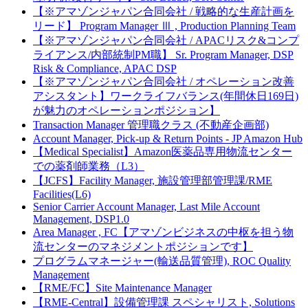
【※アマゾンジャパン合同会社 / 戦略的な生産計画を
リード】 Program Manager Ⅲ , Production Planning Team
【※アマゾンジャパン合同会社 / APACリスク&コンプ
ライアンス/内部統制PM職】 Sr. Program Manager, DSP
Risk & Compliance, APAC DSP
【※アマゾンジャパン合同会社 / オペレーション改善
アシスタント】ワークライフバランス(年間休日169日)
が魅力のオペレーションポジション】
Transaction Manager 管理職クラス (不動産企画部)
Account Manager, Pick-up & Return Points - JP Amazon Hub
【Medical Specialist】Amazon医薬品専用物流センター
での薬剤師業務（L3）
【JCFS】Facility Manager, 施設管理部管理課/RME
Facilities(L6)
Senior Carrier Account Manager, Last Mile Account
Management, DSP1.0
Area Manager , FC【アマゾンビジネスの中枢を担う物
流センターのマネジメントポジションです】
プログラムマネージャー(輸送品質管理), ROC Quality
Management
【RME/FC】Site Maintenance Manager
【RME-Central】設備管理課 スペシャリスト, Solutions