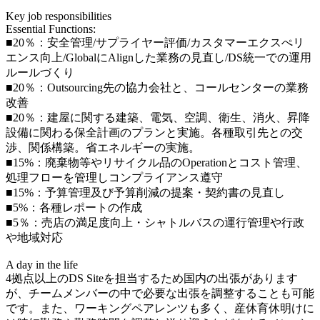
Key job responsibilities
Essential Functions:
■20％：安全管理/サプライヤー評価/カスタマーエクスぺリ
エンス向上/GlobalにAlignした業務の見直し/DS統一での運用
ルールづくり
■20％：Outsourcing先の協力会社と、コールセンターの業務
改善
■20％：建屋に関する建築、電気、空調、衛生、消火、昇降
設備に関わる保全計画のプランと実施。各種取引先との交
渉、関係構築。省エネルギーの実施。
■15%：廃棄物等やリサイクル品のOperationとコスト管理、
処理フローを管理しコンプライアンス遵守
■15%：予算管理及び予算削減の提案・契約書の見直し
■5%：各種レポートの作成
■5％：売店の満足度向上・シャトルバスの運行管理や行政
や地域対応
A day in the life
4拠点以上のDS Siteを担当するため国内の出張があります
が、チームメンバーの中で必要な出張を調整することも可能
です。また、ワーキングペアレンツも多く、産休育休明けに