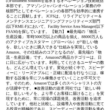
のFulfillment Solutionを追求するオペレーション技術統括
本部です。 アマゾンジャパンオペレーション業務の中
核部門としてオペレーションの各部門を効率的に連携す
ることに貢献します。 JCFSは、リライアビリティー＆
メンテナンスエンジニアリングファシリティーズ部門
(以下RME-F)において、Facility Service Area Manager(以下
FSAM)を探しています。 【魅力】 ■最先端の「物流・
生産設備」 常時5000万以上の商品を揃え、88000万人も
のアクティブカスタマー（グローバル）が“欲しい物
を、欲しいときに購入できる”仕組みを実現している
Amazon。その仕組みのコアとなるのが、最先端の「物
流・生産設備」です。Amazonの商品カテゴリーは、日
に日に広がっています。利用してくださるユーザーの数
も、どんどん増えています。変化が続く中で、スピーデ
ィーに・リーズナブルに・正確に配送を行なうには、稼
動する設備を常にフル稼働させていくことが不可欠で
す。そのため、Amazonでは多くのスペシャリストの方
が活躍中です。 ■改善活動の追求 同社では「欲しい時
に、欲しいモノを、より早くお客様に届けること」を実
現するために、常に現場の課題発見、改善活動 を追求
しています。他社と比較し、設備導入や改善活動に充て
る投資が積極的であり、スピーディーに改善活動を進め