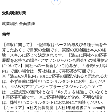
受動喫煙対策
就業場所 全面禁煙
備考
【年収に関して】 上記年収はベース給与及び各種手当を合
算したあくまで目安の金額です。実際の支給額は本人の経
験・スキルに応じて決定されます。 【過去に同社への応募
履歴をお持ちの場合<アマゾンジャパン合同会社の採用規定
について>】 同社への一番新しいご応募が、「過去6ヶ月以
内」で無い場合は、弊社経由にて再応募が可能です。
※「過去6か月以内」のにご応募の履歴があると思われる方
は、必ず事前に弊社担当コンサルタントにお申し出くださ
い。 ※AWS(アマゾンウェブサービスジャパン)について
は、上記規定の適用外となり「6ヶ月」を経過していなくと
も再応募可能です。 ※ご応募時期など含め、不明な場合
は、弊社担当コンサルタントにお気軽にご相談ください。
【キャリア】 ●社内公募制度（入社1年経過後にAmazon内