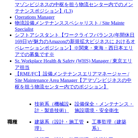
マゾンビジネスの中枢を担う物流センター内でのメン
テナンスポジション】(L3)
Operations Manager
物流設備メンテナンススペシャリスト / Site Mainte
Specialist
シフトアシスタント【ワークライフバランス(年間休日
169日)が魅力のAmazonの新規拡大ビジネスに おけるオ
ペレーションポジション】※関東・東海・西日本エリ
アでの募集です※
Sr. Workplace Health & Safety (WHS) Manager / 東京エリ
ア担当
【RME/FC】設備メンテナンスエリアマネージャー /
Site Maintenance Area Manager【アマゾンビジネスの中
枢を担う物流センター内でのポジション】
技術系（機械設
設備保全・メンテナンス・
計・製造技術）
施設環境・安全衛生
職種
建築系（設計・施工管
工事監理（建築
理）
系）