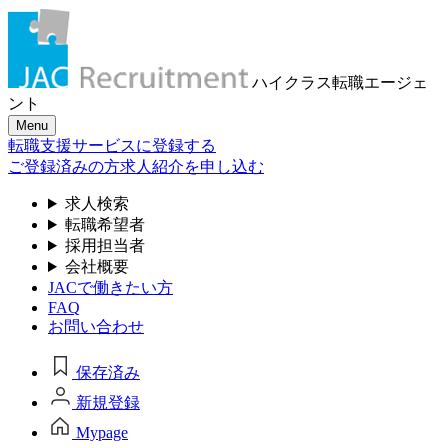
ハイクラス転職
エージェ
ント
Menu
転職支援サービスに登録する
ご登録済みの方
求人紹介を申し込む
求人検索
転職希望者
採用担当者
会社概要
JACで働きたい方
FAQ
お問い合わせ
保存済み
新規登録
Mypage