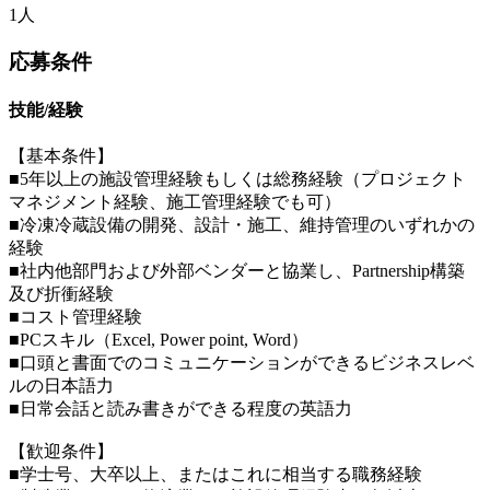
1人
応募条件
技能/経験
【基本条件】
■5年以上の施設管理経験もしくは総務経験（プロジェクト
マネジメント経験、施工管理経験でも可）
■冷凍冷蔵設備の開発、設計・施工、維持管理のいずれかの
経験
■社内他部門および外部ベンダーと協業し、Partnership構築
及び折衝経験
■コスト管理経験
■PCスキル（Excel, Power point, Word）
■⼝頭と書⾯でのコミュニケーションができるビジネスレベ
ルの⽇本語⼒
■⽇常会話と読み書きができる程度の英語⼒
【歓迎条件】
■学士号、大卒以上、またはこれに相当する職務経験