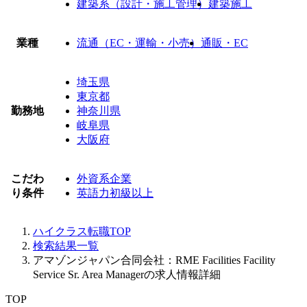
建築系（設計・施工管理）
建築施工
業種
流通（EC・運輸・小売）
通販・EC
埼玉県
東京都
勤務地
神奈川県
岐阜県
大阪府
こだわ
外資系企業
り条件
英語力初級以上
ハイクラス転職TOP
検索結果一覧
アマゾンジャパン合同会社：RME Facilities Facility
Service Sr. Area Managerの求人情報詳細
TOP