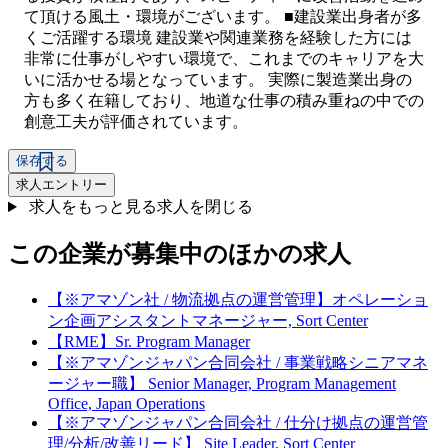
て頂ける風土・環境がございます。 ■建設業出身者が多
くご活躍する環境 建設業や関連業務を経験した方には
非常に仕事がしやすい環境で、これまでのキャリアを大
いに活かせる場となっています。 実際に製造業出身の
方も多く在籍しており、地道な仕事の積み重ねの中での
創意工夫が評価されています。
保存する
求人エントリー
求人をもっと見る
求人を閉じる
この企業が募集中のほかの求人
【※アマゾン社 / 物流拠点の運営管理】オペレーショ
ン企画アシスタントマネージャー, Sort Center
【RME】Sr. Program Manager
【※アマゾンジャパン合同会社 / 事業戦略シニアマネ
ージャー職】 Senior Manager, Program Management
Office, Japan Operations
【※アマゾンジャパン合同会社 / 仕分け拠点の運営管
理/分析/改善リード】 Site Leader, Sort Center