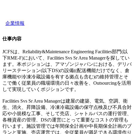
企業情報
仕事内容
JCFSは、Reliability&Maintenance Engineering Facilities部門(以
下RME-F)において、Facilities Svs Sr Area Managerを探してい
ます。本ポジションは、アマゾンジャパンにおける、デリバ
リーステーション(以下DS)の設備((配送機能だけでなく、倉
庫機能や冷凍冷蔵設備を有する拠点も含む)の維持管理とそ
こで働く従業員の職場環境の日々改善を、Outsourcingを活用
して実現していくポジションです。
Facilities Svs Sr Area Managerは建屋の建築、電気、空調、衛
生、消火、昇降設備、冷凍冷蔵設備の保守点検及び不具合対
応や小規模な工事、そして売店、シャトルバスの運行管理、
各種資産の管理、DSの運営にとって重要なコストの管理も
行います。施設管理では年間保全計画や中長期保全計画のプ
ランと実施、売店運営では、全従業員が満足できる環境作り