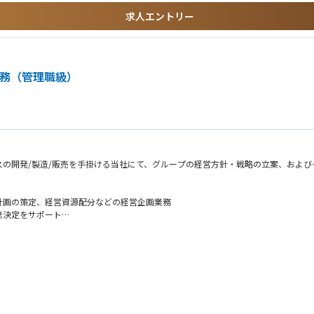
ムのマネジメントも重要な役割となります。
求人エントリー
社の設立や海外拠点開設準備など、新たな事業フェーズを迎えています。経理として
業務（管理職級）
の開発/製造/販売を手掛ける当社にて、グループの経営方針・戦略の立案、およ
るダイナミックな役割を担えることにあります。経理チームは、コンテンツ事業を支
ながら、経理の視点から経営に貢献できる環境があります。さらに、単なる管理業務
まれています。
計画の策定、経営資源配分などの経営企画業務
思決定をサポート
範な業務に関わることができ、プレイヤーとしての実務経験を積みながら、リーダー
実感できるポジションです。
の参画を通じてグローバルな視点を学ぶなど、幅広いキャリアを積んでいただくこと