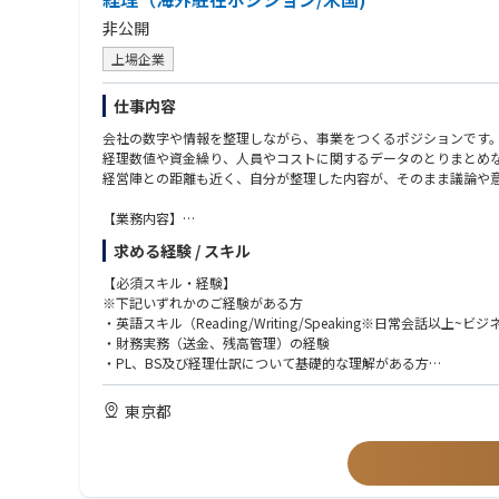
非公開
上場企業
仕事内容
会社の数字や情報を整理しながら、事業をつくるポジションです
経理数値や資金繰り、人員やコストに関するデータのとりまとめ
経営陣との距離も近く、自分が整理した内容が、そのまま議論や
【業務内容】
■財務・経理サポート
求める経験 / スキル
会社全体の動きを、数字で見える形にしていきます。
・資金繰り表作成
【必須スキル・経験】
・拠点毎の目標や進捗の計画作成、予実管理
※下記いずれかのご経験がある方
・中期計画と年度計画の作成、進捗管理
・英語スキル（Reading/Writing/Speaking※日常会話以上~ビ
・経理記帳のサポート
・財務実務（送金、残高管理）の経験
※最初からすべてできる必要はございません。
・PL、BS及び経理仕訳について基礎的な理解がある方
【ポジションの魅力】
【歓迎スキル・経験】
東京都
・経営計画、経理記帳、資金管理に幅広く関与する希少なポジシ
・事業計画、財務モデル、KPI構築の経験
・経営層との距離が圧倒的に近く、提案がすぐに意思決定に反映
・予実管理、中期経営計画の策定に関与した経験
・海外現地法人で経理/財務のオペレーションに携わった経験