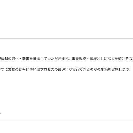
理体制の強化・改善を推進していただきます。事業規模・領域ともに拡大を続けるな
せずに業務の効率化や経理プロセスの最適化が実行できるのかの施策を実施しつつ、
理、経費精算など）