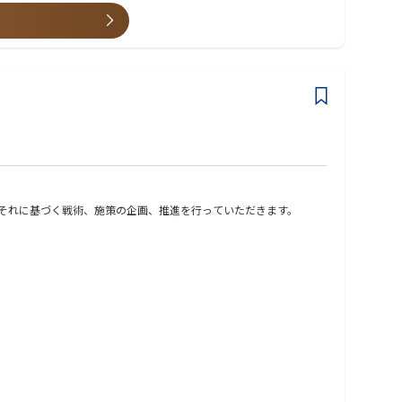
も海外子会社管理や管理体制構築など、同社初となる海外事業基盤
びそれに基づく戦術、施策の企画、推進を行っていただきます。
える重要な基盤として、経営陣や各プロジェクトと密接に連携しな
ではなく、業務改善や会計システムの改修など、プロジェクトベー
としてのマネジメントスキルも磨くことができます。経理の専門性
が可能です。