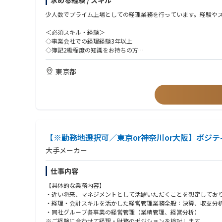
求める経験 / スキル
※上記業務内容は一例です。ご本人の希望/経験/能力を考慮し業
少人数でプライム上場としての経理業務を行っています。経験や
【キャリアパス】
当社の経理部門は少数精鋭で構成されており、大企業のように業務
＜必須スキル・経験＞
多様な経理スキルを身につけ、早期にスキルアップしたい方に最
◇事業会社での経理経験3年以上
◇簿記2級程度の知識をお持ちの方
【キャリアモデル】
入社〜半年 ：月次仕訳、売上管理、請求書発行などを担当
＜歓迎条件＞
東京都
半年〜1年 ：四半期・税務資料作成
◇上場企業もしくは上場準備企業での経理経験
1年〜 ：連結決算・開示・子会社支援・新規買収先経理支援
◇税務申告書作成の経験
※上記は一例であり、経験・スキル・意欲に応じてお任せする業
◇連結決算の経験
【社風】
会社は平均年齢も若く風通しが良いフラットな社風で、事業承継
て一緒に問題解決していくというような前向きな業務姿勢や積極
【※勤務地選択可／東京or神奈川or大阪】ポジ
東証プライム上場企業でバックオフィス業務へ幅広く携わること
社内は人の好いメンバーが集まり、働きやすい環境です。ベース給
大手メーカー
【社内オウンドメディア：ライオン社長マガジン】
仕事内容
経理メンバーのインタビュー記事を掲載しています。
当社の社風や当ポジションメンバーの雰囲気が伝わる内容となっ
【具体的な業務内容】
・近い将来、マネジメントとして活躍いただくことを想定してお
・経理・会計スキルを活かした経営管理業務全般：決算、収支分
・同社グループ各事業の経営管理（業績管理、経営分析）
※ご経験に合わせて経理・財務のポジションを検討します