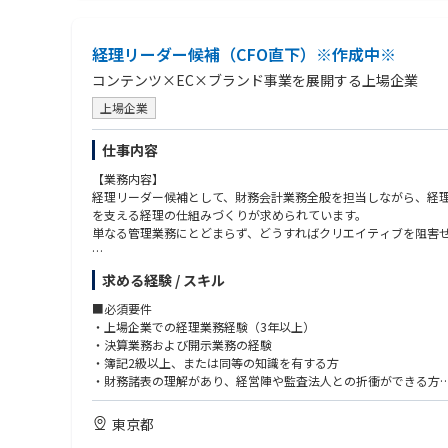
求める人物像
・会計、財務領域を横断して対応したい方
・経営視点を身につけたい、成長意欲の高い方
経理リーダー候補（CFO直下）※作成中※
・海外のフィールドで飛躍的な成長をしたい方
・社内外の変化を前向きに捉え、柔軟に学び続けられる方
コンテンツ×EC×ブランド事業を展開する上場企業
上場企業
仕事内容
【業務内容】
経理リーダー候補として、財務会計業務全般を担当しながら、経
を支える経理の仕組みづくりが求められています。
単なる管理業務にとどまらず、どうすればクリエイティブを阻害
具体的には、
求める経験 / スキル
・日次処理（伝票起票、現預金管理、売掛・買掛金管理、在庫管
・決算業務（月次・四半期・年次）および会社法計算書類の作成
■必須要件
・有価証券報告書・決算短信等の開示資料作成
・上場企業での経理業務経験（3年以上）
・税務関連業務（税金計算、法定調書の作成、税務調査対応）
・決算業務および開示業務の経験
・海外子会社管理
・簿記2級以上、または同等の知識を有する方
・経営レポート等の管理会計資料作成
・財務諸表の理解があり、経営陣や監査法人との折衝ができる方
・監査法人・税理士法人対応
・経理業務における業務改善や効率化の提案・実行経験
・経理業務のアウトソーシング管理
東京都
・会計システムの改修対応など