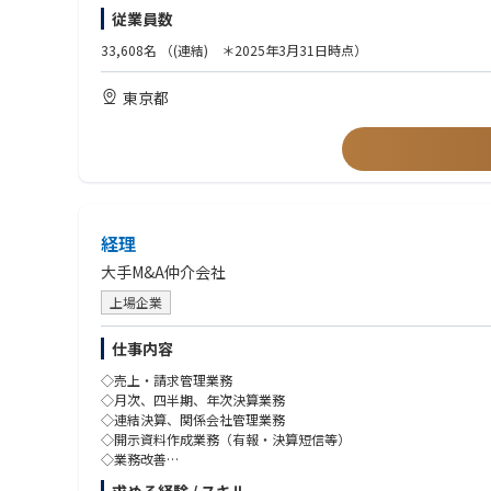
【仕事の魅力】
■ブランド戦略・ブランドマネジメントの経験
従業員数
・カーボンニュートラルや人流・物流における社会課題に対して
■TOEIC600点以上
・経営層と密接に連携しながら経営企画業務を進めることにより
※業界不問です。異業界経験者歓迎です。
33,608名
（(連結) ＊2025年3月31日時点）
グループの経営の中枢を担う達成感を得ると共に、自身の成長を
東京都
経理
大手M&A仲介会社
上場企業
仕事内容
◇売上・請求管理業務
◇月次、四半期、年次決算業務
◇連結決算、関係会社管理業務
◇開示資料作成業務（有報・決算短信等）
◇業務改善
◇その他上記に付随する業務