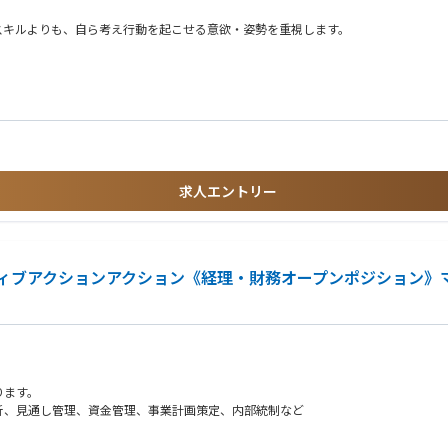
務内容を決定します。
スキルよりも、自ら考え行動を起こせる意欲・姿勢を重視します。
が細分化されていません。そのため、連結決算や税務を含む幅広い業務を“主体的
適なポジションです。
・業務改善へ拡張
務を調整します。
求人エントリー
問題に貢献する当社の一員として一体感をもって業務に取り組んでいただけます。組
的なコミュニケーションをとれる方も歓迎します。
ティブアクションアクション《経理・財務オープンポジション
ができる貴重なポジションです！
与に加え、360度評価で四半期ごとに得られるインセンティブと業績賞与がしっか
ていますので是非ご覧ください。
ります。
析、見通し管理、資金管理、事業計画策定、内部統制など