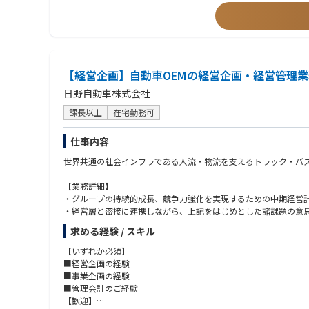
多岐にわたる経理業務を担当していただきます。また、経理チー
【海外事業ならびに本ポジションにおけるミッション】
また、同社では現在海外展開を積極的に推進しており、米国子会
づくりに携わる機会があります。
【経営企画】自動車OEMの経営企画・経営管理
【組織構成】
日野自動車株式会社
CFO（40代前半男性）
┗経理メンバー3名
課長以上
在宅勤務可
┗契約社員2名
仕事内容
【ポジション魅力】
世界共通の社会インフラである人流・物流を支えるトラック・バス
このポジションの魅力は、経理業務の枠を超え、事業成長を支え
がら業務を進めています。成長を続けるほぼ日のビジネスを支え
【業務詳細】
スでの推進力を発揮できる場面も多く、スキルアップの機会に恵
・グループの持続的成長、競争力強化を実現するための中期経営
・経営層と密接に連携しながら、上記をはじめとした諸課題の意
また、経理チームは少数精鋭の体制であるため、一人ひとりが広
を活かしながら、組織を牽引し、企業の成長を支えるやりがいを
求める経験 / スキル
【配属先】
経営企画部 経営戦略グループ
【いずれか必須】
■経営企画の経験
【やりがい・キャリアパス】
■事業企画の経験
経営企画だけでなく、関係会社、海外事業体への経営幹部として
■管理会計のご経験
【歓迎】