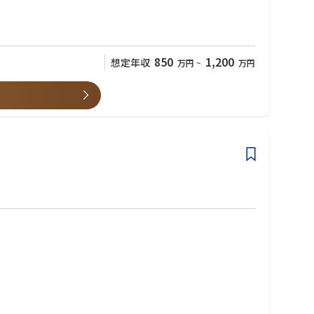
わることで、お客様・社会への貢献が可能。
850
1,200
想定年収
万円
~
万円