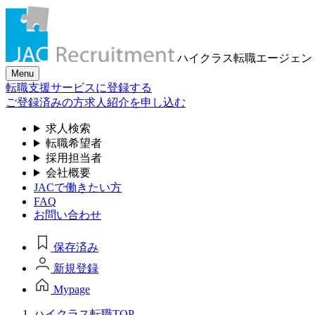
ハイクラス転職
エージェン
Menu
転職支援サービスに登録する
ご登録済みの方
求人紹介を申し込む
求人検索
転職希望者
採用担当者
会社概要
JACで働きたい方
FAQ
お問い合わせ
保存済み
新規登録
Mypage
ハイクラス転職TOP