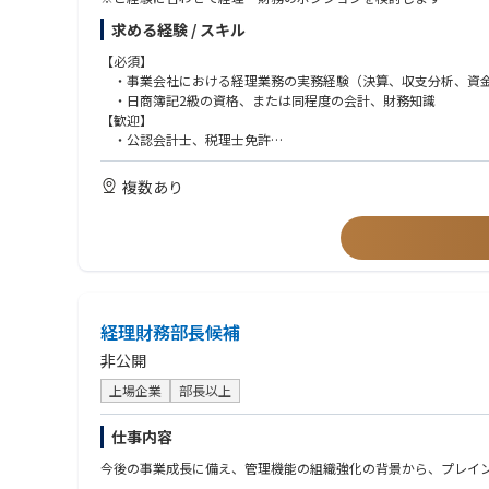
求める経験 / スキル
【必須】
・事業会社における経理業務の実務経験（決算、収支分析、資金
・日商簿記2級の資格、または同程度の会計、財務知識
【歓迎】
・公認会計士、税理士免許
・TOEIC 650点以上
複数あり
経理財務部長候補
非公開
上場企業
部長以上
仕事内容
今後の事業成長に備え、管理機能の組織強化の背景から、プレイ