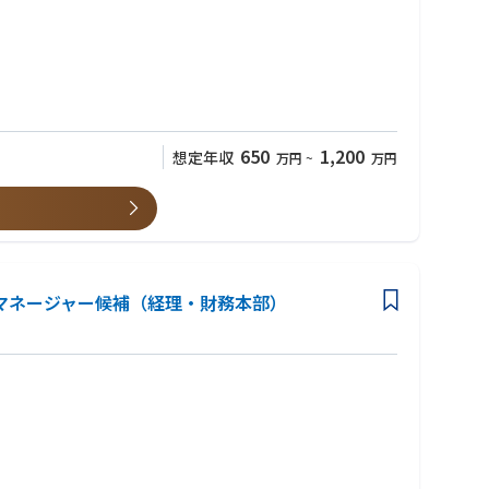
に”経験できる環境があります。
650
1,200
想定年収
万円
~
万円
織面では継続して強化が必要な部分もございますので、課題に対し
》マネージャー候補（経理・財務本部）
り出ています。