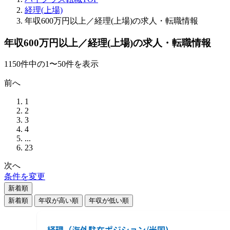
経理(上場)
年収600万円以上／経理(上場)の求人・転職情報
年収600万円以上／経理(上場)の求人・転職情報
1150
件
中の
1
〜
50
件を表示
前へ
1
2
3
4
...
23
次へ
条件を変更
新着順
新着順
年収が高い順
年収が低い順
経理（海外駐在ポジション/米国)