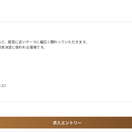
。
など、経営に近いテーマに幅広く関わっていただきます。
意思決定に使われる環境です。
ジネス）
ョン
される環境
求人エントリー