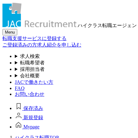
ハイクラス転職
エージェン
Menu
転職支援サービスに登録する
ご登録済みの方
求人紹介を申し込む
求人検索
転職希望者
採用担当者
会社概要
JACで働きたい方
FAQ
お問い合わせ
保存済み
新規登録
Mypage
ハイクラス転職TOP