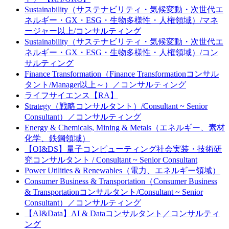
Sustainability（サステナビリティ・気候変動・次世代エ
ネルギー・GX・ESG・生物多様性・人権領域）/マネ
ージャー以上/コンサルティング
Sustainability（サステナビリティ・気候変動・次世代エ
ネルギー・GX・ESG・生物多様性・人権領域）/コン
サルティング
Finance Transformation（Finance Transformationコンサル
タント/Manager以上～）／コンサルティング
ライフサイエンス【RA】
Strategy（戦略コンサルタント）/Consultant ~ Senior
Consultant）／コンサルティング
Energy & Chemicals, Mining & Metals（エネルギー、素材
化学、鉄鋼領域）
【OI&DS】量子コンピューティング社会実装・技術研
究コンサルタント / Consultant ~ Senior Consultant
Power Utilities & Renewables（電力、エネルギー領域）
Consumer Business & Transportation（Consumer Business
& Transportationコンサルタント/Consultant ~ Senior
Consultant）／コンサルティング
【AI&Data】AI & Dataコンサルタント／コンサルティ
ング