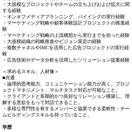
・大規模なプロジェクトやチームの立ち上げおよび拡大に関
する経験
・オンオフメディアプランニング、バイイングの実行経験
・マーケティング戦略や顧客体験設計プロジェクトの推進経
験
・マーケティング戦略の上流構想から実行までを担った経験
・大規模組織の戦略推進やビジョン策定の経験
・複数チャネルやIMCを活用した広告プロジェクトの実行経
験
・広告技術やデータ分析を活用したソリューション提案経験
＜求めるスキル、人材像＞
■共通
・論理的思考能力、コミュニケーション能力が高く、プロジ
ェクトマネジメント、マルチタスク対応が可能なこと。
・クライアントと長期的かつ良好なリレーション構築し、理
解する意欲をもって対話できること。
・多様な専門性を有するメンバーと協業できる柔軟性・チー
ムビルディングスキルを持っていること。
学歴