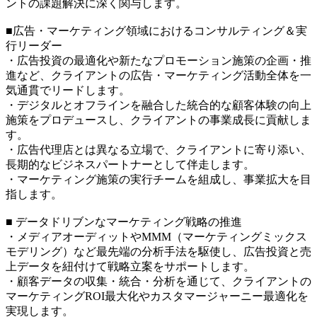
ントの課題解決に深く関与します。
■広告・マーケティング領域におけるコンサルティング＆実
行リーダー
・広告投資の最適化や新たなプロモーション施策の企画・推
進など、クライアントの広告・マーケティング活動全体を一
気通貫でリードします。
・デジタルとオフラインを融合した統合的な顧客体験の向上
施策をプロデュースし、クライアントの事業成長に貢献しま
す。
・広告代理店とは異なる立場で、クライアントに寄り添い、
長期的なビジネスパートナーとして伴走します。
・マーケティング施策の実行チームを組成し、事業拡大を目
指します。
■ データドリブンなマーケティング戦略の推進
・メディアオーディットやMMM（マーケティングミックス
モデリング）など最先端の分析手法を駆使し、広告投資と売
上データを紐付けて戦略立案をサポートします。
・顧客データの収集・統合・分析を通じて、クライアントの
マーケティングROI最大化やカスタマージャーニー最適化を
実現します。