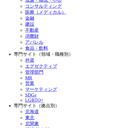
流通・物流・小売
コンサルティング
医療（メディカル）
金融
建設
不動産
消費財
アパレル
食品・飲料
専門サイト（領域・職種別）
外資
エグゼクティブ
管理部門
MR
営業
マーケティング
SDGs
LGBTQ+
専門サイト（拠点別）
北海道
東北
北関東