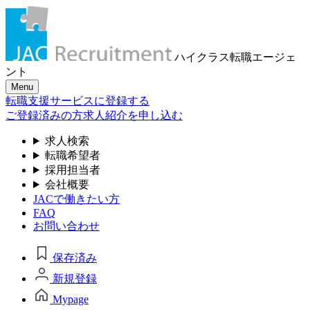
ハイクラス転職
エージェ
ント
Menu
転職支援サービスに登録する
ご登録済みの方
求人紹介を申し込む
求人検索
転職希望者
採用担当者
会社概要
JACで働きたい方
FAQ
お問い合わせ
保存済み
新規登録
Mypage