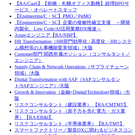
【RA/CaaS】【前橋・札幌オフィス勤務】経理BPOサ
ービス・オペレートスタッフ
【Engineering/C・SC】PMO／PgMO
【Engineering/C・SC】企業の俊敏性確立支援 ～開発
内製化、Low Code/AI活用業務DX推進～
Azureエンジニア【RA/NBP】
HR Transformation（HR部門効率化 / 高度化・HRシステ
ム構想等の人事機能変革領域）/大阪
Customer部門 関西所属ポジション（コンサルタント／
エンジニア）
Supply Chain & Network Operations（サプライチェーン
領域）/大阪
Digital Transformation with SAP（SAPコンサルタン
ト/SAPエンジニア）/大阪
Growth & Innovation（金融×Digital/Technology領域）/大
阪
リスクコンサルタント（建設業界） 【RA/CMTMT】
リスクコンサルタント（原子力を含む電力・ガス業
界）【RA/ER&I】
リスクコンサルタント（半導体業界）【RA/TMT】
スマートファクトリー／製造DXに関わるビジネスコン