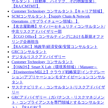
サルタント（自動車、ハイテク、その他製造業）
【RA/CMTMT】
Customer Technology コンサルタント【キャリア領域】
SCMコンサルタント【Supply Chain & Network
Operations（サプライチェーン領域） 】
【名古屋勤務】サイバーセキュリティコンサルタント/
中京リスクアドバイザリー部
【CGO Office】コンサルティングにおける新規オファ
リング企画担当
【RA/GRC】地政学/経済安保/安貿コンサルタント
GRCコンサルタント
デジタルリスクアドバイザリー
Customer Technology コンサルタント
【OI&DS】Smart X Lab（環境系領域）/ Manager～
【Engineering/M以上】クラウド戦略策定/インテグレー
ション/アプリケーションモダナイゼーションコンサル
タント
サステナビリティ・コンサルタント/リスクアドバイザ
リー
GRCアドバイザリー（ガバナンス・リスクマネジメン
ト・コンプライアンスを専門領域とするコンサルタン
ト） 【RA/GRC】