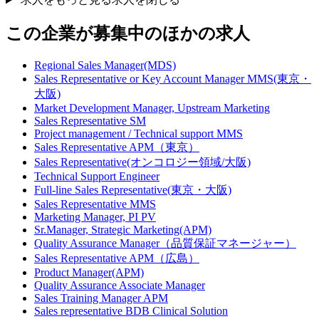
この企業が募集中のほかの求人
Regional Sales Manager(MDS)
Sales Representative or Key Account Manager MMS(東京・
大阪)
Market Development Manager, Upstream Marketing
Sales Representative SM
Project management / Technical support MMS
Sales Representative APM（東京）
Sales Representative(オンコロジー領域/大阪)
Technical Support Engineer
Full-line Sales Representative(東京・大阪)
Sales Representative MMS
Marketing Manager, PI PV
Sr.Manager, Strategic Marketing(APM)
Quality Assurance Manager（品質保証マネージャー）
Sales Representative APM（広島）
Product Manager(APM)
Quality Assurance Associate Manager
Sales Training Manager APM
Sales representative BDB Clinical Solution