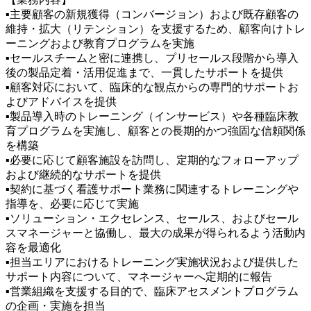
▪主要顧客の新規獲得（コンバージョン）および既存顧客の
維持・拡大（リテンション）を支援するため、顧客向けトレ
ーニングおよび教育プログラムを実施
▪セールスチームと密に連携し、プリセールス段階から導入
後の製品定着・活用促進まで、一貫したサポートを提供
▪顧客対応において、臨床的な観点からの専門的サポートお
よびアドバイスを提供
▪製品導入時のトレーニング（インサービス）や各種臨床教
育プログラムを実施し、顧客との長期的かつ強固な信頼関係
を構築
▪必要に応じて顧客施設を訪問し、定期的なフォローアップ
および継続的なサポートを提供
▪契約に基づく看護サポート業務に関連するトレーニングや
指導を、必要に応じて実施
▪ソリューション・エクセレンス、セールス、およびセール
スマネージャーと協働し、最大の成果が得られるよう活動内
容を最適化
▪担当エリアにおけるトレーニング実施状況および提供した
サポート内容について、マネージャーへ定期的に報告
▪営業組織を支援する目的で、臨床アセスメントプログラム
の企画・実施を担当