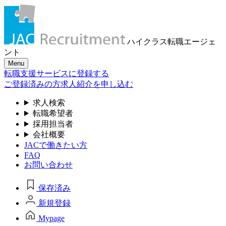
ハイクラス転職
エージェ
ント
Menu
転職支援サービスに登録する
ご登録済みの方
求人紹介を申し込む
求人検索
転職希望者
採用担当者
会社概要
JACで働きたい方
FAQ
お問い合わせ
保存済み
新規登録
Mypage