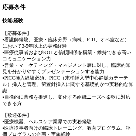
応募条件
技能/経験
【応募条件】
▪看護師経験、医療・臨床分野（病棟、ICU、オペ室など）
において3-5年以上の実務経験
▪医療従事者およびKOLと信頼関係を構築・維持できる高い
コミュニケーション力
▪営業・マーケティング・マネジメント層に対し、臨床的知
見を分かりやすくプレゼンテーションする能力
▪PICC挿入経験必須、PICC（末梢挿入型中心静脈カテーテ
ル）挿入と管理、留置針挿入に関する基礎的かつ実務的な知
識
▪自律的に業務を推進し、変化する組織ニーズへ柔軟に対応
できる方
【歓迎条件】
▪医療機器、ヘルスケア業界での実務経験
▪医療従事者向けの臨床トレーニング、教育プログラム、評
価プログラムの企画・実施経験