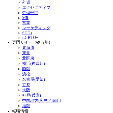
外資
エグゼクティブ
管理部門
MR
営業
マーケティング
SDGs
LGBTQ+
専門サイト（拠点別）
北海道
東北
北関東
横浜(神奈川)
静岡
浜松
名古屋(愛知)
京都
大阪
神戸(兵庫)
中国地方(広島／岡山)
福岡
転職情報