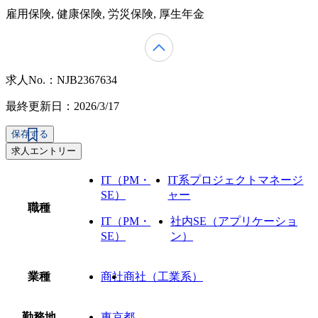
雇用保険, 健康保険, 労災保険, 厚生年金
求人No.：NJB2367634
最終更新日：2026/3/17
保存する
求人エントリー
IT（PM・
IT系プロジェクトマネージ
SE）
ャー
職種
IT（PM・
社内SE（アプリケーショ
SE）
ン）
業種
商社
商社（工業系）
勤務地
東京都