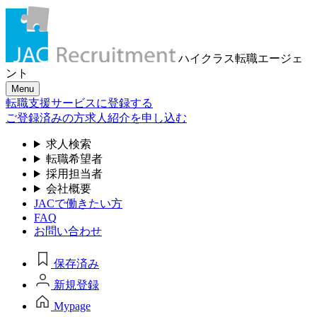
ハイクラス転職
エージェ
ント
Menu
転職支援サービスに登録する
ご登録済みの方
求人紹介を申し込む
求人検索
転職希望者
採用担当者
会社概要
JACで働きたい方
FAQ
お問い合わせ
保存済み
新規登録
Mypage