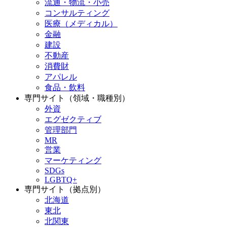
流通・物流・小売
コンサルティング
医療（メディカル）
金融
建設
不動産
消費財
アパレル
食品・飲料
専門サイト（領域・職種別）
外資
エグゼクティブ
管理部門
MR
営業
マーケティング
SDGs
LGBTQ+
専門サイト（拠点別）
北海道
東北
北関東