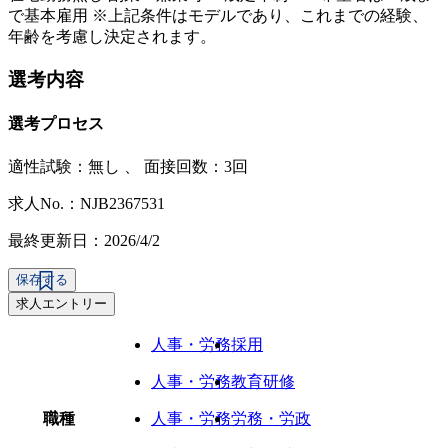
で基本雇用 ※上記条件はモデルであり、これまでの経験、
年齢を考慮し決定されます。
選考内容
選考プロセス
適性試験：
無し
、
面接回数：3回
求人No.：NJB2367531
最終更新日：2026/4/2
保存する
求人エントリー
人事・労務
採用
人事・労務
教育研修
職種
人事・労務
労務・労政