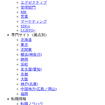
エグゼクティブ
管理部門
MR
営業
マーケティング
SDGs
LGBTQ+
専門サイト（拠点別）
北海道
東北
北関東
横浜(神奈川)
静岡
浜松
名古屋(愛知)
京都
大阪
神戸(兵庫)
中国地方(広島／岡山)
福岡
転職情報
転職ノウハウ