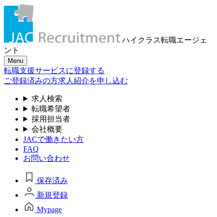
ハイクラス転職
エージェ
ント
Menu
転職支援サービスに登録する
ご登録済みの方
求人紹介を申し込む
求人検索
転職希望者
採用担当者
会社概要
JACで働きたい方
FAQ
お問い合わせ
保存済み
新規登録
Mypage