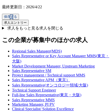
最終更新日：2026/4/22
保存する
求人エントリー
求人をもっと見る
求人を閉じる
この企業が募集中のほかの求人
Regional Sales Manager(MDS)
Sales Representative or Key Account Manager MMS(東京・
大阪)
Market Development Manager, Upstream Marketing
Sales Representative SM
Project management / Technical support MMS
Sales Representative APM（東京）
Sales Representative(オンコロジー領域/大阪)
Technical Support Engineer
Full-line Sales Representative(東京・大阪)
Sales Representative MMS
Marketing Manager, PI PV
Clinical Specialist/ Solution Excellence