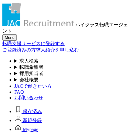
ハイクラス転職
エージェ
ント
Menu
転職支援サービスに登録する
ご登録済みの方
求人紹介を申し込む
求人検索
転職希望者
採用担当者
会社概要
JACで働きたい方
FAQ
お問い合わせ
保存済み
新規登録
Mypage