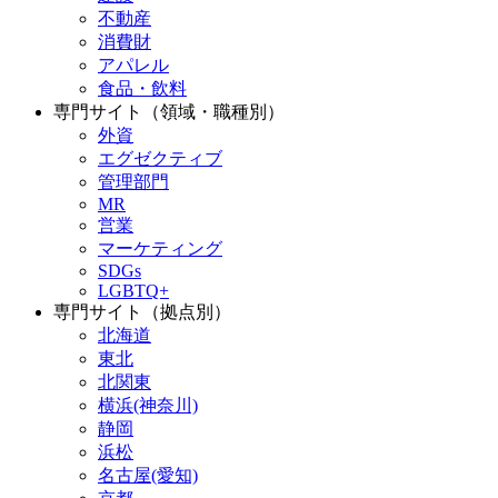
不動産
消費財
アパレル
食品・飲料
専門サイト（領域・職種別）
外資
エグゼクティブ
管理部門
MR
営業
マーケティング
SDGs
LGBTQ+
専門サイト（拠点別）
北海道
東北
北関東
横浜(神奈川)
静岡
浜松
名古屋(愛知)