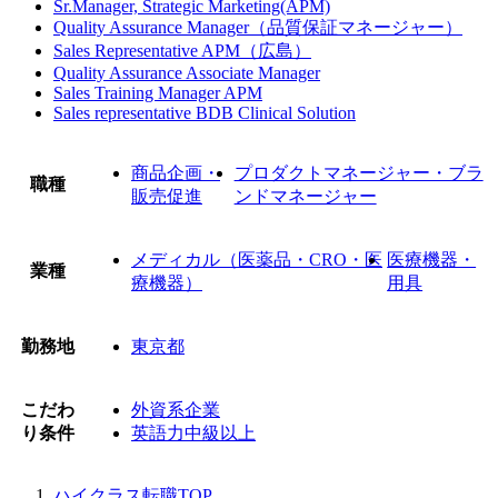
Sr.Manager, Strategic Marketing(APM)
Quality Assurance Manager（品質保証マネージャー）
Sales Representative APM（広島）
Quality Assurance Associate Manager
Sales Training Manager APM
Sales representative BDB Clinical Solution
商品企画・
プロダクトマネージャー・ブラ
職種
販売促進
ンドマネージャー
メディカル（医薬品・CRO・医
医療機器・
業種
療機器）
用具
勤務地
東京都
こだわ
外資系企業
り条件
英語力中級以上
ハイクラス転職TOP