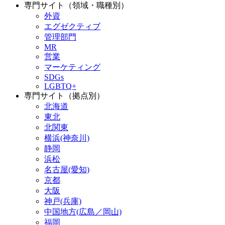
専門サイト（領域・職種別）
外資
エグゼクティブ
管理部門
MR
営業
マーケティング
SDGs
LGBTQ+
専門サイト（拠点別）
北海道
東北
北関東
横浜(神奈川)
静岡
浜松
名古屋(愛知)
京都
大阪
神戸(兵庫)
中国地方(広島／岡山)
福岡