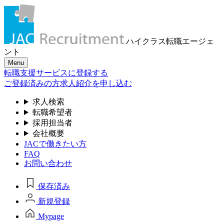
ハイクラス転職
エージェ
ント
Menu
転職支援サービスに登録する
ご登録済みの方
求人紹介を申し込む
求人検索
転職希望者
採用担当者
会社概要
JACで働きたい方
FAQ
お問い合わせ
保存済み
新規登録
Mypage