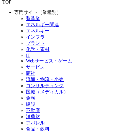
TOP
専門サイト（業種別）
製造業
エネルギー関連
エネルギー
インフラ
プラント
化学・素材
IT
Webサービス・ゲーム
サービス
商社
流通・物流・小売
コンサルティング
医療（メディカル）
金融
建設
不動産
消費財
アパレル
食品・飲料