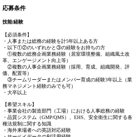
応募条件
技能/経験
【必須条件】
・人事または総務の経験を計5年以上ある方
・以下①②のいずれかと③の経験をお持ちの方
①複数の総務企画業務経験（居室環境整備、組織風土改
革、エンゲージメント向上等）
②複数の人事企画業務経験（採用、育成、組織開発、評
価、配置等）
③チームリーダーまたはメンバー育成の経験3年以上（業
務マネジメント経験のみでも可）
・大卒以上
【希望スキル】
・事業会社の製造部門（工場）における人事総務の経験
・品質システム（GMP/QMS）、EHS、安全衛生に関する各
種法規制に関する知識
・海外来場者への英語対応経験
・サーベイデータの利活用経験