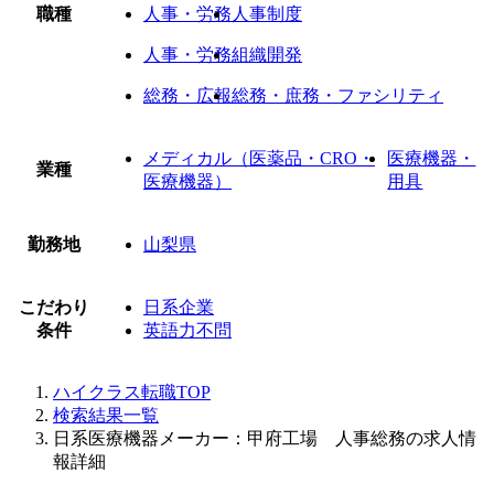
職種
人事・労務
人事制度
人事・労務
組織開発
総務・広報
総務・庶務・ファシリティ
メディカル（医薬品・CRO・
医療機器・
業種
医療機器）
用具
勤務地
山梨県
こだわり
日系企業
条件
英語力不問
ハイクラス転職TOP
検索結果一覧
日系医療機器メーカー：甲府工場 人事総務の求人情
報詳細