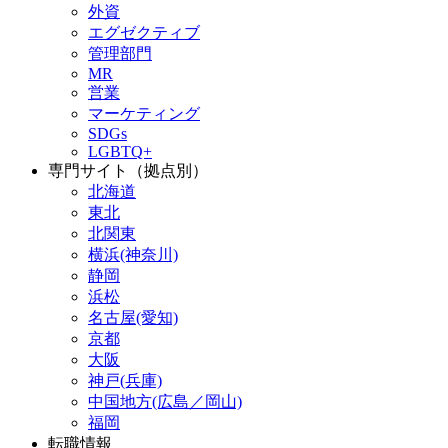
外資
エグゼクティブ
管理部門
MR
営業
マーケティング
SDGs
LGBTQ+
専門サイト（拠点別）
北海道
東北
北関東
横浜(神奈川)
静岡
浜松
名古屋(愛知)
京都
大阪
神戸(兵庫)
中国地方(広島／岡山)
福岡
転職情報