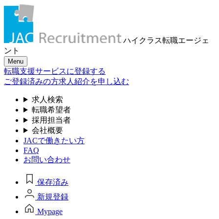
ハイクラス転職
エージェ
ント
Menu
転職支援サービスに登録する
ご登録済みの方
求人紹介を申し込む
求人検索
転職希望者
採用担当者
会社概要
JACで働きたい方
FAQ
お問い合わせ
保存済み
新規登録
Mypage