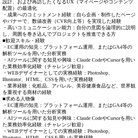
設計、および再訪したくなるUX（マイページやコンテンツ
配置）の最適化
・成果へのコミットメント経験：自ら企画・制作したページ
やバナーで、数値改善（CVR向上等）を実現した経験
・高いコミュニケーション能力：自分の意図を論理的に説明
し、周囲を巻き込んでプロジェクトを推進できる方
■歓迎スキル・経験
・EC運用の知見：プラットフォーム運用、またはGA4等の
解析ツールを用いた分析実務
・AIツールに関する知見や興味：Claude CodeやCursorを用い
た業務効率化経験（チャレンジ歓迎）
・WEBデザイナーとしての実務経験：Photoshop、
Illustrator、HTML、CSSを用いた実務経験
・業界経験：化粧品、アパレル、美容健康食品など、世界観
を重視する商材の経験
■求める人物像
・EC運用の知見：プラットフォーム運用、またはGA4等の
解析ツールを用いた分析実務
・AIツールに関する知見や興味：Claude CodeやCursorを用い
た業務効率化経験（チャレンジ歓迎）
・WEBデザイナーとしての実務経験：Photoshop、
Illustrator、HTML、CSSを用いた実務経験