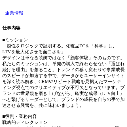
企業情報
仕事内容
■ミッション
「感性をロジックで証明する。化粧品ECを『科学』し、
LTVを最大化させる面白さを」
デザインは単なる装飾ではなく「顧客体験」そのものです。
私たちのミッションは、単発の購入で終わらせない「選ばれ
続ける理由」を創ること。トレンドの移り変わりや事業成長
のスピードが加速する中で、データからユーザーインサイト
を深く読み解き、CRMやリピート戦略を見据えたマーケテ
ィング視点でのクリエイティブが不可欠となっています。ブ
ランドの世界観を磨き上げながら、確実な成果（LTV向上）
へと繋げるリーダーとして、ブランドの成長を自らの手で加
速させる興奮を、共に味わいましょう。
■役割・業務内容
戦略的ディレクション