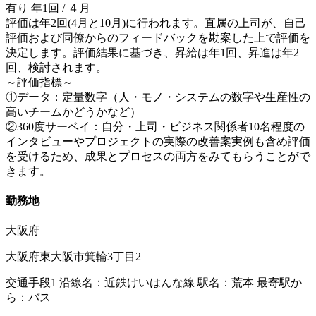
有り 年1回 / ４月
評価は年2回(4月と10月)に行われます。直属の上司が、自己
評価および同僚からのフィードバックを勘案した上で評価を
決定します。評価結果に基づき、昇給は年1回、昇進は年2
回、検討されます。
～評価指標～
①データ：定量数字（人・モノ・システムの数字や生産性の
高いチームかどうかなど）
②360度サーベイ：自分・上司・ビジネス関係者10名程度の
インタビューやプロジェクトの実際の改善案実例も含め評価
を受けるため、成果とプロセスの両方をみてもらうことがで
きます。
勤務地
大阪府
大阪府東大阪市箕輪3丁目2
交通手段1 沿線名：近鉄けいはんな線 駅名：荒本 最寄駅か
ら：バス