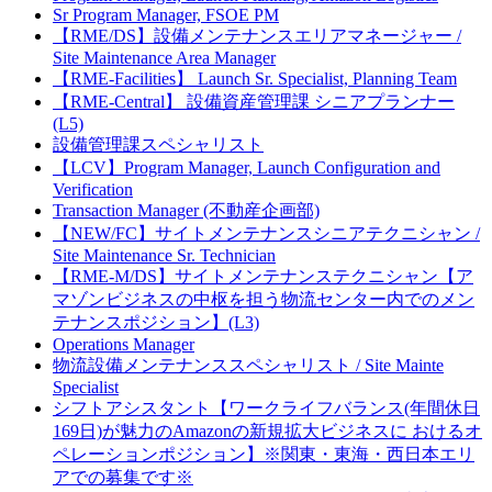
Sr Program Manager, FSOE PM
【RME/DS】設備メンテナンスエリアマネージャー /
Site Maintenance Area Manager
【RME-Facilities】 Launch Sr. Specialist, Planning Team
【RME-Central】 設備資産管理課 シニアプランナー
(L5)
設備管理課スペシャリスト
【LCV】Program Manager, Launch Configuration and
Verification
Transaction Manager (不動産企画部)
【NEW/FC】サイトメンテナンスシニアテクニシャン /
Site Maintenance Sr. Technician
【RME-M/DS】サイトメンテナンステクニシャン【ア
マゾンビジネスの中枢を担う物流センター内でのメン
テナンスポジション】(L3)
Operations Manager
物流設備メンテナンススペシャリスト / Site Mainte
Specialist
シフトアシスタント【ワークライフバランス(年間休日
169日)が魅力のAmazonの新規拡大ビジネスに おけるオ
ペレーションポジション】※関東・東海・西日本エリ
アでの募集です※