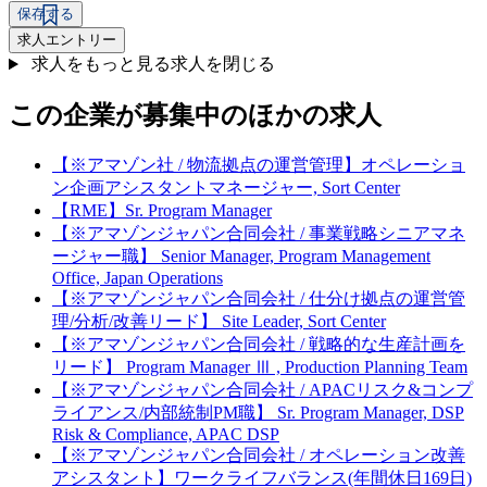
保存する
求人エントリー
求人をもっと見る
求人を閉じる
この企業が募集中のほかの求人
【※アマゾン社 / 物流拠点の運営管理】オペレーショ
ン企画アシスタントマネージャー, Sort Center
【RME】Sr. Program Manager
【※アマゾンジャパン合同会社 / 事業戦略シニアマネ
ージャー職】 Senior Manager, Program Management
Office, Japan Operations
【※アマゾンジャパン合同会社 / 仕分け拠点の運営管
理/分析/改善リード】 Site Leader, Sort Center
【※アマゾンジャパン合同会社 / 戦略的な生産計画を
リード】 Program Manager Ⅲ , Production Planning Team
【※アマゾンジャパン合同会社 / APACリスク&コンプ
ライアンス/内部統制PM職】 Sr. Program Manager, DSP
Risk & Compliance, APAC DSP
【※アマゾンジャパン合同会社 / オペレーション改善
アシスタント】ワークライフバランス(年間休日169日)