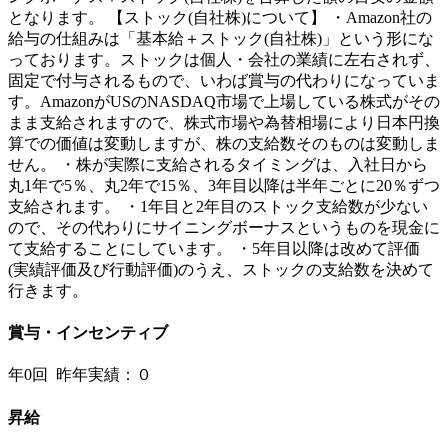
となります。 【ストック(自社株)について】 ・Amazon社の
給与の仕組みは「基本給＋ストック(自社株)」という形にな
っております。ストックは個人・会社の業績に左右されず、
固定で付与されるもので、いわば賞与の代わりになっていま
す。AmazonがUSのNASDAQ市場で上場している株式がその
まま支給されますので、株式市場や為替相場により日本円換
算での価値は変動しますが、株の支給数そのものは変動しま
せん。 ・株が実際に支給されるタイミングは、入社日から
丸1年で5％、丸2年で15％、3年目以降は半年ごとに20％ずつ
支給されます。 ・1年目と2年目のストック支給数が少ない
ので、その代わりにサイニングボーナスというものを現金に
て支給することにしています。 ・5年目以降は改めて評価
(実績評価及び行動評価)のうえ、ストックの支給数を決めて
行きます。
賞与・インセンティブ
年0回 昨年実績：０
昇給