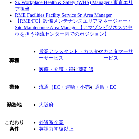
Sr. Workplace Health & Safety (WHS) Manager / 東京エリ
ア担当
RME Facilities Facility Service Sr. Area Manager
【RME/FC】設備メンテナンスエリアマネージャー /
Site Maintenance Area Manager【アマゾンビジネスの中
枢を担う物流センター内でのポジション】
営業アシスタント・カスタマ
カスタマーサ
ーサービス
ービス
職種
医療・介護・福祉
薬剤師
業種
流通（EC・運輸・小売）
通販・EC
勤務地
大阪府
こだわり
外資系企業
条件
英語力初級以上