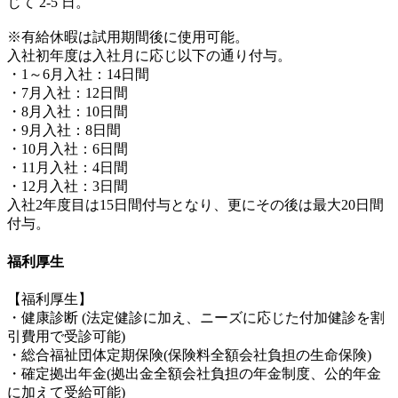
じて 2-5 日。
※有給休暇は試用期間後に使用可能。
入社初年度は入社月に応じ以下の通り付与。
・1～6月入社：14日間
・7月入社：12日間
・8月入社：10日間
・9月入社：8日間
・10月入社：6日間
・11月入社：4日間
・12月入社：3日間
入社2年度目は15日間付与となり、更にその後は最大20日間
付与。
福利厚生
【福利厚生】
・健康診断 (法定健診に加え、ニーズに応じた付加健診を割
引費用で受診可能)
・総合福祉団体定期保険(保険料全額会社負担の生命保険)
・確定拠出年金(拠出金全額会社負担の年金制度、公的年金
に加えて受給可能)