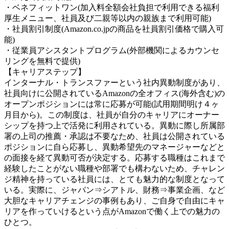
・ベネフィットワン(加入料全額会社負担で利用できる福利
厚生メニュー、社員及び二親等以内の親族まで利用可能)
・社員割引制度(Amazon.co.jpの商品を社員割引価格で購入可
能)
・従業員アシスタントプログラム(外部機関によるカウンセ
リングを無料で提供)
【キャリアステップ】
インターナル・トランスファーという社内異動制度があり、
社員向けに公開されているAmazonの全オフィス(海外含む)の
オープンポジションには常に応募が可能(試用期間明け４ヶ
月目から)。この制度は、社員が自分のキャリアにオーナー
シップを持つ上で活発に利用されている。異動に際し所属部
署の上司の推薦・承認は不要なため、社員は公開されている
ポジションに自ら応募し、異動希望先のマネージャーなどと
の面接を経て異動可否が決定する。応募する職種はこれまで
経験したことがない職種や部署でも構わないため、チャレン
ジ精神を持っている社員には、とても魅力的な制度となって
いる。実際に、ジャパン⇒シアトル、財務⇒事業企画、など
大胆なキャリアチェンジの事例もあり、ご自身で自由にキャ
リアを作っていけるという点がAmazonで働く上での魅力の
ひとつ。