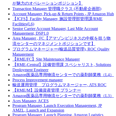
が魅力のオペレーションポジション】
Transaction Manager 管理職クラス (不動産企画部)
Account Manager, Pick-up & Return Points - JP Amazon Hub
【JCFS】Facility Manager, 施設管理部管理課/RME
Facilities(L6)
Senior Carrier Account Manager, Last Mile Account
Management, DSP1.0
Area Manager , FC【アマゾンビジネスの中枢を担う物
流センターのマネジメントポジションです】
プログラムマネージャー(輸送品質管理), ROC Quality
Management
【RME/FC】Site Maintenance Manager
【RME-Central】設備管理課 スペシャリスト, Solutions
Deployment Engineer
Amazon医薬品専用物流センターでの薬剤師業務（L4）
Process Improvement manager
輸送運用管理 プログラムマネージャー, ATS ROC
【RME/M】設備資産管理 プランナー
Amazon医薬品専用物流センターでの薬剤師業務（L3）
Aces Manager, ACES
Program Manager, Launch Execution Management, JP
AMZL, Launch and Expansion
Program Manager, Launch Planning, Amazon Logistics