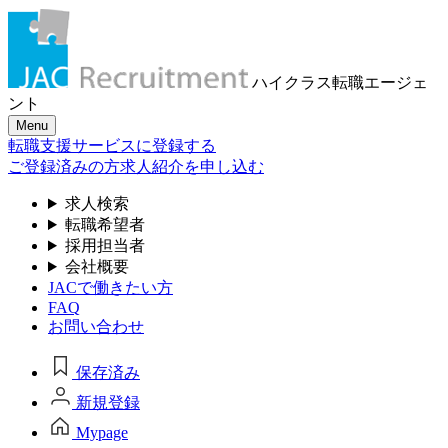
ハイクラス転職
エージェ
ント
Menu
転職支援サービスに登録する
ご登録済みの方
求人紹介を申し込む
求人検索
転職希望者
採用担当者
会社概要
JACで働きたい方
FAQ
お問い合わせ
保存済み
新規登録
Mypage