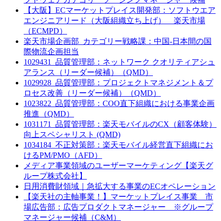
【大阪】ECマーケットプレイス開発部：ソフトウエア
エンジニアリード（大阪組織立ち上げ） 楽天市場
（ECMPD）
楽天市場企画部_カテゴリー戦略課：中国-日本間の国
際物流企画担当
1029431_品質管理部：ネットワーク クオリティアシュ
アランス（リーダー候補）（QMD）
1029928_品質管理部：プロジェクトマネジメント＆プ
ロセス改善（リーダー候補）（QMD）
1023822_品質管理部：COO直下組織における事業企画
推進（QMD）
1031171_品質管理部：楽天モバイルのCX（顧客体験）
向上スペシャリスト (QMD)
1034184_不正対策部：楽天モバイル経営直下組織にお
けるPM/PMO（AFD）
メディア事業領域のユーザーマーケティング【楽天グ
ループ株式会社】
日用消費財領域｜急拡大する事業のECオペレーション
【楽天社の主軸事業！】マーケットプレイス事業 市
場広告部：広告プロダクトマネージャー ※グループ
マネージャー候補（C&M）