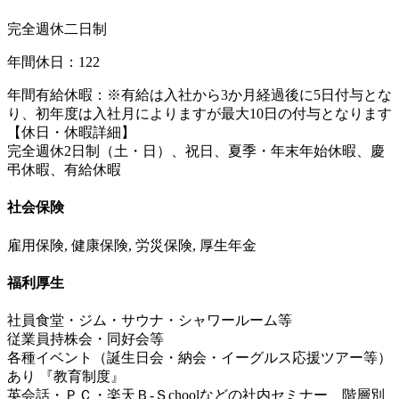
完全週休二日制
年間休日：122
年間有給休暇：※有給は入社から3か月経過後に5日付与とな
り、初年度は入社月によりますが最大10日の付与となります
【休日・休暇詳細】
完全週休2日制（土・日）、祝日、夏季・年末年始休暇、慶
弔休暇、有給休暇
社会保険
雇用保険, 健康保険, 労災保険, 厚生年金
福利厚生
社員食堂・ジム・サウナ・シャワールーム等
従業員持株会・同好会等
各種イベント（誕生日会・納会・イーグルス応援ツアー等）
あり 『教育制度』
英会話・ＰＣ・楽天Ｂ-Ｓchoolなどの社内セミナー、階層別