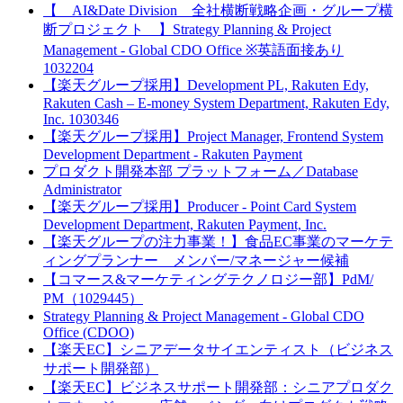
【 AI&Date Division 全社横断戦略企画・グループ横
断プロジェクト 】Strategy Planning & Project
Management - Global CDO Office ※英語面接あり
1032204
【楽天グループ採用】Development PL, Rakuten Edy,
Rakuten Cash – E-money System Department, Rakuten Edy,
Inc. 1030346
【楽天グループ採用】Project Manager, Frontend System
Development Department - Rakuten Payment
プロダクト開発本部 プラットフォーム／Database
Administrator
【楽天グループ採用】Producer - Point Card System
Development Department, Rakuten Payment, Inc.
【楽天グループの注力事業！】食品EC事業のマーケテ
ィングプランナー メンバー/マネージャー候補
【コマース&マーケティングテクノロジー部】PdM/
PM（1029445）
Strategy Planning & Project Management - Global CDO
Office (CDOO)
【楽天EC】シニアデータサイエンティスト（ビジネス
サポート開発部）
【楽天EC】ビジネスサポート開発部：シニアプロダク