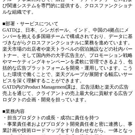
び関連システムを専門的に提供する、クロスファンクショナ
ルな組織です。
■部署・サービスについて
GATDは、日本、シンガポール、インド、中国の4拠点にメ
ンバーを抱える多国籍チームで構成されており、データに基
づきながらクロスファンクショナルに業務を進めています。
楽天市場の出店者や楽天トラベルの宿泊施設などの社内パー
トナー、そして国内外の大手広告主が、プロモーション戦略
やマーケティングキャンペーンを柔軟に管理できるよう、包
括的な広告プラットフォームを開発・運用しています。こう
した環境で働くことで、楽天グループが展開する幅広いサー
ビスを深く理解することができます。
GATD内のProduct Management課は、広告活動と楽天の広告
売上を通じて、クライアントの売上最大化に貢献する広告プ
ロダクトの企画・開発を担っています。
■業務内容
・担当プロダクトの成長・成功に責任を持つ
・事業責任者およびプロダクト開発責任者と密に連携し、事
業計画や技術ロードマップをすり合わせながら、一体となっ