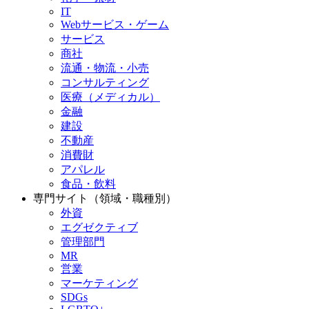
IT
Webサービス・ゲーム
サービス
商社
流通・物流・小売
コンサルティング
医療（メディカル）
金融
建設
不動産
消費財
アパレル
食品・飲料
専門サイト（領域・職種別）
外資
エグゼクティブ
管理部門
MR
営業
マーケティング
SDGs