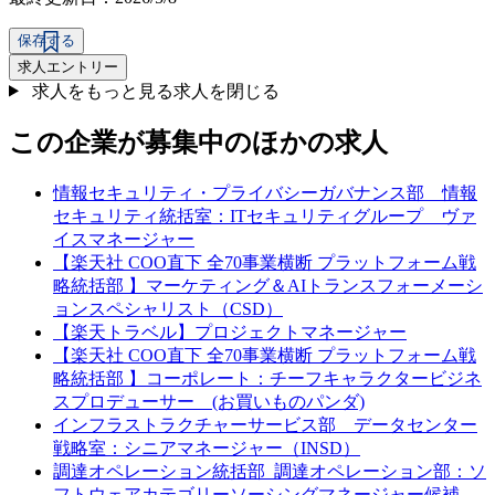
保存する
求人エントリー
求人をもっと見る
求人を閉じる
この企業が募集中のほかの求人
情報セキュリティ・プライバシーガバナンス部 情報
セキュリティ統括室：ITセキュリティグループ ヴァ
イスマネージャー
【楽天社 COO直下 全70事業横断 プラットフォーム戦
略統括部 】マーケティング＆AIトランスフォーメーシ
ョンスペシャリスト（CSD）
【楽天トラベル】プロジェクトマネージャー
【楽天社 COO直下 全70事業横断 プラットフォーム戦
略統括部 】コーポレート：チーフキャラクタービジネ
スプロデューサー (お買いものパンダ)
インフラストラクチャーサービス部 データセンター
戦略室：シニアマネージャー（INSD）
調達オペレーション統括部_調達オペレーション部：ソ
フトウェアカテゴリーソーシングマネージャー候補