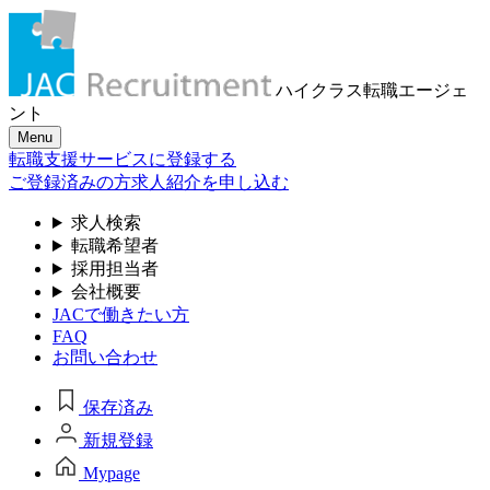
ハイクラス転職
エージェ
ント
Menu
転職支援サービスに登録する
ご登録済みの方
求人紹介を申し込む
求人検索
転職希望者
採用担当者
会社概要
JACで働きたい方
FAQ
お問い合わせ
保存済み
新規登録
Mypage