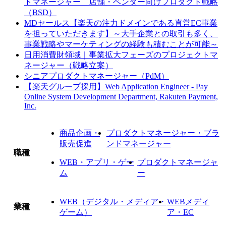
トマネージャー 店舗・ベンダー向けプロダクト戦略
（BSD）
MDセールス【楽天の注力ドメインである直営EC事業
を担っていただきます】～大手企業との取引も多く、
事業戦略やマーケティングの経験も積むことが可能～
日用消費財領域｜事業拡大フェーズのプロジェクトマ
ネージャー（戦略立案）
シニアプロダクトマネージャー（PdM）
【楽天グループ採用】Web Application Engineer - Pay
Online System Development Department, Rakuten Payment,
Inc.
商品企画・
プロダクトマネージャー・ブラ
販売促進
ンドマネージャー
職種
WEB・アプリ・ゲー
プロダクトマネージャ
ム
ー
WEB（デジタル・メディア・
WEBメディ
業種
ゲーム）
ア・EC