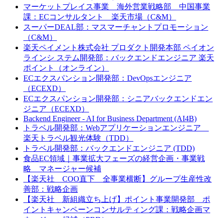
マーケットプレイス事業 海外営業戦略部 中国事業
課：ECコンサルタント 楽天市場（C&M）
スーパーDEAL部：マスマーチャントプロモーション
（C&M）
楽天ペイメント株式会社 プロダクト開発本部 ペイオン
ラインシ ステム開発部：バックエンドエンジニア 楽天
ポイント（オンライン）
ECエクスパンション開発部：DevOpsエンジニア
（ECEXD）
ECエクスパンション開発部：シニアバックエンドエン
ジニア（ECEXD）
Backend Engineer - AI for Business Department (AI4B)
トラベル開発部：Webアプリケーションエンジニア
楽天トラベル観光体験（TDD）
トラベル開発部：バックエンドエンジニア (TDD)
食品EC領域｜事業拡大フェーズの経営企画・事業戦
略 マネージャー候補
【楽天社 COO直下 全事業横断】グループ生産性改
善部：戦略企画
【楽天社 新組織立ち上げ】ポイント事業開発部 ポ
イントキャンペーンコンサルティング課：戦略企画マ