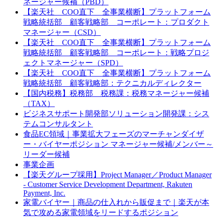
ネージャー候補（PBD）
【楽天社 COO直下 全事業横断】プラットフォーム
戦略統括部 顧客戦略部 コーポレート：プロダクト
マネージャー（CSD）
【楽天社 COO直下 全事業横断】プラットフォーム
戦略統括部 顧客戦略部 コーポレート：戦略プロジ
ェクトマネージャー（SPD）
【楽天社 COO直下 全事業横断】プラットフォーム
戦略統括部 顧客戦略部：テクニカルディレクター
【国内税務】税務部 税務課：税務マネージャー候補
（TAX）
ビジネスサポート開発部ソリューション開発課：シス
テムコンサルタント
食品EC領域｜事業拡大フェーズのマーチャンダイザ
ー・バイヤーポジション マネージャー候補/メンバー～
リーダー候補
事業企画
【楽天グループ採用】Project Manager／Product Manager
- Customer Service Development Department, Rakuten
Payment, Inc.
家電バイヤー｜商品の仕入れから販促まで｜楽天が本
気で攻める家電領域をリードするポジション