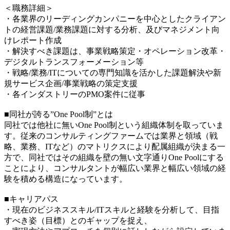
＜職務詳細＞
・各業界のリーディングカンパニーを中心としたクライアン
トの経営課題/業務課題に対する分析、及びマネジメント向
けレポート作成
・解決すべき課題は、事業戦略策定・オペレーション改革・
デジタルトランスフォーメーション等
・戦略/業務/ITについての専門知識を活かした課題解決や新
規サービス企画/事業戦略の策定支援
・各インダストリーのPMO案件に従事
■同社が誇る”One Pool制”とは
同社では他社に無いOne Pool制という組織体制を取っていま
す。従来のコンサルティングファームでは業界と領域（戦
略、業務、ITなど）のマトリクスにより配属組織が決まる一
方で、同社ではその組織を壁の無い文字通りOne Poolにする
ことにより、コンサルタントが幅広い業界と幅広い領域の経
験を積める構造になっています。
■キャリアパス
・現在のビジネススキル/ITスキルと経験を分析して、目指
すべき姿（目標）とのギャップを捉え、