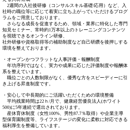
2週間の入社後研修（コンサルスキル基礎/応用）など、入
社時の職位等に応じて着実に立ち上がっていただけるプログ
ラムをご用意しております。
さらなる成長を促進するため、領域・業界に特化した専門
知見セミナー、常時約1万本以上のトレーニングコンテンツ
を視聴できるオンライン研修、
社外研修や資格取得等の補助制度など自己研鑽を後押しする
環境を整えております。
・オープンかつフラットな人事評価・報酬制度
年功序列ではなく、実力や成果に応じた評価制度や報酬体
系を整えています。
職位ごとの人数制限がなく、優秀な方をスピーディーに引
き上げる昇進制度です。
・安心して中長期的にご活躍いただくための環境整備
平均残業時間は22ｈ/月で、健康経営優良法人(ホワイト
500)に5年連続で選出されております。
産休育休制度（女性100%、男性87.7％取得）や企業主導
型保育園制度等、ライフステージの変化に柔軟に対応できる
福利厚生を整備しています。