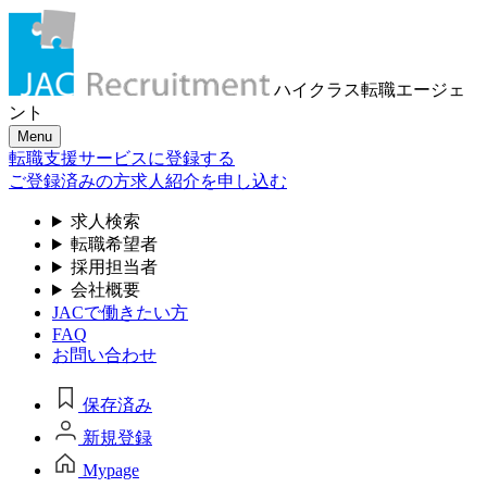
ハイクラス転職
エージェ
ント
Menu
転職支援サービスに登録する
ご登録済みの方
求人紹介を申し込む
求人検索
転職希望者
採用担当者
会社概要
JACで働きたい方
FAQ
お問い合わせ
保存済み
新規登録
Mypage