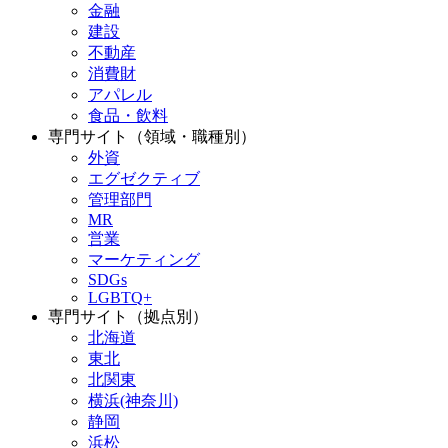
金融
建設
不動産
消費財
アパレル
食品・飲料
専門サイト（領域・職種別）
外資
エグゼクティブ
管理部門
MR
営業
マーケティング
SDGs
LGBTQ+
専門サイト（拠点別）
北海道
東北
北関東
横浜(神奈川)
静岡
浜松