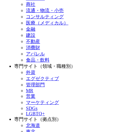
商社
流通・物流・小売
コンサルティング
医療（メディカル）
金融
建設
不動産
消費財
アパレル
食品・飲料
専門サイト（領域・職種別）
外資
エグゼクティブ
管理部門
MR
営業
マーケティング
SDGs
LGBTQ+
専門サイト（拠点別）
北海道
東北