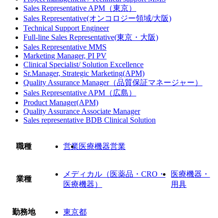
Sales Representative APM（東京）
Sales Representative(オンコロジー領域/大阪)
Technical Support Engineer
Full-line Sales Representative(東京・大阪)
Sales Representative MMS
Marketing Manager, PI PV
Clinical Specialist/ Solution Excellence
Sr.Manager, Strategic Marketing(APM)
Quality Assurance Manager（品質保証マネージャー）
Sales Representative APM（広島）
Product Manager(APM)
Quality Assurance Associate Manager
Sales representative BDB Clinical Solution
職種
営業
医療機器営業
メディカル（医薬品・CRO・
医療機器・
業種
医療機器）
用具
勤務地
東京都