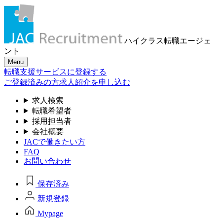
ハイクラス転職
エージェ
ント
Menu
転職支援サービスに登録する
ご登録済みの方
求人紹介を申し込む
求人検索
転職希望者
採用担当者
会社概要
JACで働きたい方
FAQ
お問い合わせ
保存済み
新規登録
Mypage