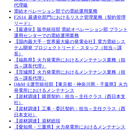
代理級
需給オペレーション部での需給運用業務
F2614_最適化部門におけるリスク管理業務（契約管理
リード）
【最適化】販売統括部 需給オペレーション部 プラント
運用センターでの需給運用業務
【国内最大手・世界最大級の発電会社】電力需給シス
テム開発 プロジェクトリード・スタッフ（担当～課
長）
【福島県】火力発電所におけるメンテナンス業務（担
当～課長代理）
【茨城県】火力発電所におけるメンテナンス業務（担
当～課長代理）
O&M･E運営統括部【東京都・神奈川県・千葉県】火力
発電所におけるメンテナンス
【資材調達】購買契約：担当～主任クラス（西日本支
社）
【資材調達】工事・委託契約：担当～主任クラス（西
日本支社）
【資材調達】資材総括
【愛知県・三重県】火力発電所におけるメンテナンス