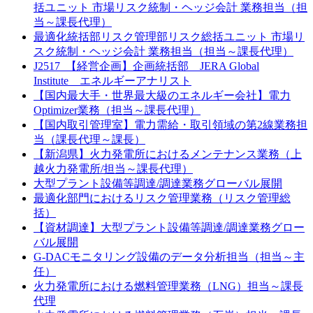
括ユニット 市場リスク統制・ヘッジ会計 業務担当（担
当～課長代理）
最適化統括部リスク管理部リスク総括ユニット 市場リ
スク統制・ヘッジ会計 業務担当（担当～課長代理）
J2517_【経営企画】企画統括部 JERA Global
Institute エネルギーアナリスト
【国内最大手・世界最大級のエネルギー会社】電力
Optimizer業務（担当～課長代理）
【国内取引管理室】電力需給・取引領域の第2線業務担
当（課長代理～課長）
【新潟県】火力発電所におけるメンテナンス業務（上
越火力発電所/担当～課長代理）
大型プラント設備等調達/調達業務グローバル展開
最適化部門におけるリスク管理業務（リスク管理総
括）
【資材調達】大型プラント設備等調達/調達業務グロー
バル展開
G-DACモニタリング設備のデータ分析担当（担当～主
任）
火力発電所における燃料管理業務（LNG）担当～課長
代理