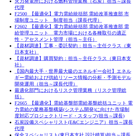
火力発電所における燃料管理業務（石炭）担当～課長
代理
F2500_【最適化】電力需給統括部 需給改革推進部 市
場制度ユニット 制度担当（課長代理）
F2602_【最適化】電力需給統括部 需給改革推進部 需
給管理ユニット 電力市場における各種取引の適正
性・アセスメント管理（担当～主任）
【資材調達】工事・委託契約：担当～主任クラス（東
日本支社）
【資材調達】購買契約：担当～主任クラス（東日本支
社）
【国内最大手・世界最大級のエネルギー会社】エネル
ギー需給および供給リソース情報の分析・予測モデル
開発運用（担当～課長代理）
最適化部門におけるリスク管理業務（リスク管理総
括）
F2665_【最適化】需給基盤部需給基盤総括ユニット 電
力需給の業務基盤構築(システム開発)に向けた市場制
度対応プロジェクトリード・スタッフ(担当～課長)
石炭設備スペシャリスト(E&Cエンジニア）担当～課長
代理
保全スペシャリスト(東日本支社 設計積算)担当～課長