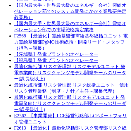
【国内最大手・世界最大級のエネルギー会社】需給オ
ペレーション部でのシステム開発にかかる業務要件定
義業務）
【国内最大手・世界最大級のエネルギー会社】需給オ
ペレーション部での市場戦略策定業務
F2568_【最適化】需給基盤部需給基盤総括ユニット 電
力需給基盤部PgMO技術総括・開発リード・スタッフ
（担当～課長）
【茨城県】発電プラントのオペレーター
【福島県】発電プラントのオペレーター
最適化統括部 リスク管理部 リスクモデルユニット 発
電事業向けリスククォンツモデル開発チームのリーダ
ー(課長級以上)
最適化統括部 リスク管理部 リスク総括ユニット 信用
リスク管理業務（制度・方針／主任～課長代理）
最適化統括部 リスク管理部 リスクモデルユニット 発
電事業向けリスククォンツモデル開発チームのリーダ
ー(課長級以上)
E2562_【事業開発】LCF経営戦略部 LCFポートフォリ
オ管理ユニット
F2613_【最適化】最適化統括部リスク管理部リスク総