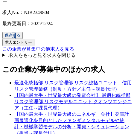
ー
求人No.：NJB2349804
最終更新日：2025/12/24
保存する
求人エントリー
この企業が募集中の他求人を見る
求人をもっと見る
求人を閉じる
この企業が募集中のほかの求人
最適化統括部 リスク管理部 リスク総括ユニット 信用
リスク管理業務（制度・方針／主任～課長代理）
【国内最大手・世界最大級の発電会社】 最適化統括部
リスク管理部 リスクモデルユニット クオンツエンジニ
ア（主任～課長代理）
【国内最大手・世界最大級のエネルギー会社】発電計
画最適化を目的としたファンダメンタルモデルや統
計・機械学習モデルの分析・開発・シミュレーション
（担当～課長代理）