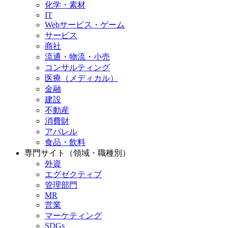
化学・素材
IT
Webサービス・ゲーム
サービス
商社
流通・物流・小売
コンサルティング
医療（メディカル）
金融
建設
不動産
消費財
アパレル
食品・飲料
専門サイト（領域・職種別）
外資
エグゼクティブ
管理部門
MR
営業
マーケティング
SDGs