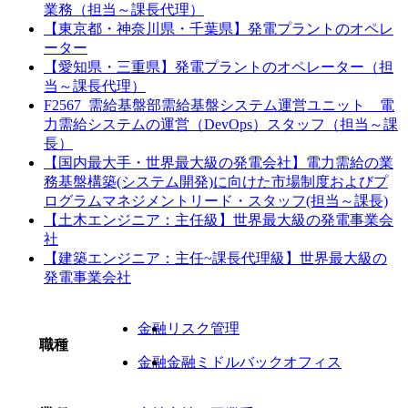
業務（担当～課長代理）
【東京都・神奈川県・千葉県】発電プラントのオペレ
ーター
【愛知県・三重県】発電プラントのオペレーター（担
当～課長代理）
F2567_需給基盤部需給基盤システム運営ユニット 電
力需給システムの運営（DevOps）スタッフ（担当～課
長）
【国内最大手・世界最大級の発電会社】電力需給の業
務基盤構築(システム開発)に向けた市場制度およびプ
ログラムマネジメントリード・スタッフ(担当～課長)
【土木エンジニア：主任級】世界最大級の発電事業会
社
【建築エンジニア：主任~課長代理級】世界最大級の
発電事業会社
金融
リスク管理
職種
金融
金融ミドルバックオフィス