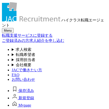
ハイクラス転職
エージェ
ント
Menu
転職支援サービスに登録する
ご登録済みの方
求人紹介を申し込む
求人検索
転職希望者
採用担当者
会社概要
JACで働きたい方
FAQ
お問い合わせ
保存済み
新規登録
Mypage