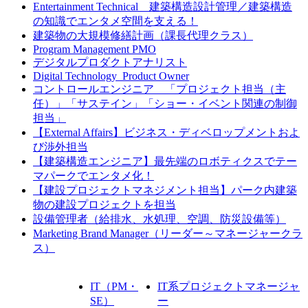
Entertainment Technical 建築構造設計管理／建築構造
の知識でエンタメ空間を支える！
建築物の大規模修繕計画（課長代理クラス）
Program Management PMO
デジタルプロダクトアナリスト
Digital Technology_Product Owner
コントロールエンジニア 「プロジェクト担当（主
任）」「サステイン」「ショー・イベント関連の制御
担当」
【External Affairs】ビジネス・ディベロップメントおよ
び渉外担当
【建築構造エンジニア】最先端のロボティクスでテー
マパークでエンタメ化！
【建設プロジェクトマネジメント担当】パーク内建築
物の建設プロジェクトを担当
設備管理者（給排水、水処理、空調、防災設備等）
Marketing Brand Manager（リーダー～マネージャークラ
ス）
IT（PM・
IT系プロジェクトマネージャ
SE）
ー