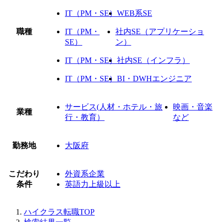
IT（PM・SE）
WEB系SE
職種
IT（PM・
社内SE（アプリケーショ
SE）
ン）
IT（PM・SE）
社内SE（インフラ）
IT（PM・SE）
BI・DWHエンジニア
サービス(人材・ホテル・旅
映画・音楽
業種
行・教育）
など
勤務地
大阪府
こだわり
外資系企業
条件
英語力上級以上
ハイクラス転職TOP