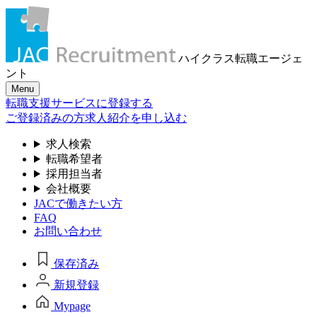
ハイクラス転職
エージェ
ント
Menu
転職支援サービスに登録する
ご登録済みの方
求人紹介を申し込む
求人検索
転職希望者
採用担当者
会社概要
JACで働きたい方
FAQ
お問い合わせ
保存済み
新規登録
Mypage