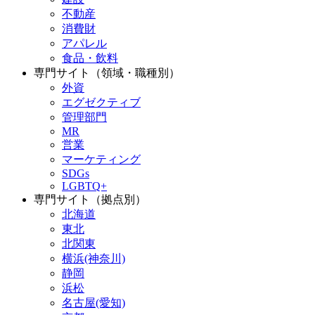
不動産
消費財
アパレル
食品・飲料
専門サイト（領域・職種別）
外資
エグゼクティブ
管理部門
MR
営業
マーケティング
SDGs
LGBTQ+
専門サイト（拠点別）
北海道
東北
北関東
横浜(神奈川)
静岡
浜松
名古屋(愛知)