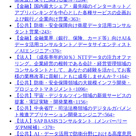
【金融】国内最大シェア・最先端のインターネット／
アプリバンキングを中心とした各種サービスの企画お
よび銀行／企業向け営業<363>
【公共】防衛・安全保障向け衛星データ活用コンサル
タント営業<243>
【金融】金融業界（銀行、保険、カード等）向けAI＆
データ活用コンサルタント／データサイエンティスト
／AIエンジニア<376>
【法人】《成長率年約30％》NTTデータの注力オファ
リング。企業経営の根幹である会計・経営管理領域の
コンサルタントとして、あなたの経験を活かしてお客
様の業務改革に貢献しともに成長しませんか？<164>
【公共】防衛・安全保障領域の大規模インフラ開発・
プロジェクトマネジメント<1096>
【公共】宇宙・デジタルツイン領域の新規サービスの
提案・実証実験・開発業務<1156>
【公共】中央省庁・司法法務領域のデジタルガバメン
ト推進アプリケーション開発エンジニア<564>
【法人】SAP BASISコンサルタント（メンバー/リー
ダ/PM候補）<379>
【公共】AI・データ活用で防衛分野における高度意思