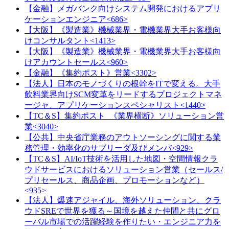
【金融】メガバンク向けシステム開発におけるアプリ
ケーションエンジニア<686>
【大阪】《製造業》機械業界・電機業界大手お客様向
けコンサルタント<1413>
【大阪】《製造業》機械業界・電機業界大手お客様向
けアカウントセールス<960>
【金融】《集約ポスト》営業<3302>
【法人】日本のモノづくりの根幹をITで変える。大手
飲料業界向けSCM変革をリードするプロジェクトマネ
ージャ、アプリケーションスペシャリスト<1440>
【TC＆S】集約ポスト_《業界横断》ソリューション営
業<3040>
【公共】中央省庁業務のアウトソーシングに関する業
務管理・効率化のサブリーダ及びメンバ<929>
【TC＆S】AI/IoT技術を活用した地図・空間情報クラ
ウドサービスにおけるソリューション営業（セールス/
プリセールス、商品企画、プロモーションなど）
<935>
【法人】爆速アジャイル、海外ソリューション、クラ
ウドSREで世界を獲る～国境を越えた仲間と共にグロ
ーバル市場での活躍経験を作りたい・エンジニア力を