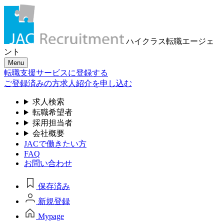
ハイクラス転職
エージェ
ント
Menu
転職支援サービスに登録する
ご登録済みの方
求人紹介を申し込む
求人検索
転職希望者
採用担当者
会社概要
JACで働きたい方
FAQ
お問い合わせ
保存済み
新規登録
Mypage