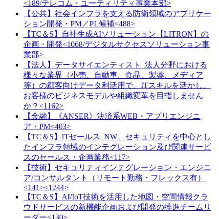
<189/テレコム・ユーティリティ事業本部>
【公共】社会インフラを支える防衛領域のアプリケー
ション開発・PM／PL候補<488>
【TC＆S】自社生成AIソリューション【LITRON】の
企画・開発<1068/デジタルサクセスソリューション事
業部>
【法人】データサイエンティスト_法人分野における
様々な業界（小売、自動車、食品、製薬、メディア
等）の顧客向けデータ利活用で、ITスキルを活かし、
お客様のビジネスモデルや組織変革を目指しません
か？<1162>
【金融】《ANSER》決済系WEB・アプリエンジニ
ア・PM<403>
【TC＆S】ITセールス_NW、セキュリティを中心とし
たインフラ領域のインテグレーション及び関連サービ
スのセールス・企画業務<117>
【技術】セキュリティインテグレーション・エンジニ
ア/コンサルタント（リモート勤務・フレックス有）
<141><1244>
【TC＆S】AI/IoT技術を活用した地図・空間情報クラ
ウドサービスの新機能企画および開発の推進チームリ
ーダー<130>