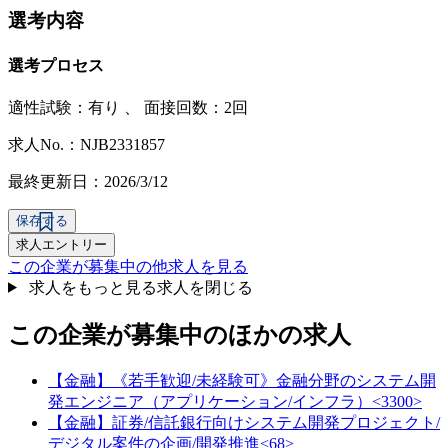
選考内容
選考プロセス
適性試験：
有り
、
面接回数：2回
求人No.：NJB2331857
最終更新日：2026/3/12
保存する
求人エントリー
この企業が募集中の他求人を見る
求人をもっと見る
求人を閉じる
この企業が募集中のほかの求人
【金融】《若手歓迎/未経験可》金融分野のシステム開
発エンジニア（アプリケーション/インフラ）<3300>
【金融】証券/信託銀行向けシステム開発プロジェクト/
デジタル案件の企画/開発推進<68>