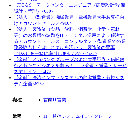
【TC＆S】データセンターエンジニア（建築設計/設備
設計・管理）<630>
【法人】《製造業》機械業界・電機業界大手お客様向
けアカウントセールス<960>
【法人】製造業（食品・飲料・消費財、化学・素材
等）のお客様の課題をIT・デジタル活用により解決す
るアカウントセールス・コンサルタント/製造業での業
務経験もしくはITスキルを活かし、製造業の変革
（DX）を一緒に牽引しませんか？<532>
【金融】メガバンクグループおよび大手証券・信託銀
行と新たなビジネスを創る！ DX企画・営業・サービ
スデザイン <47>
【金融】決済インフラシステムの顧客営業・新規シス
テム企画<675>
職種
営業
IT営業
業種
IT・通信
システムインテグレーター