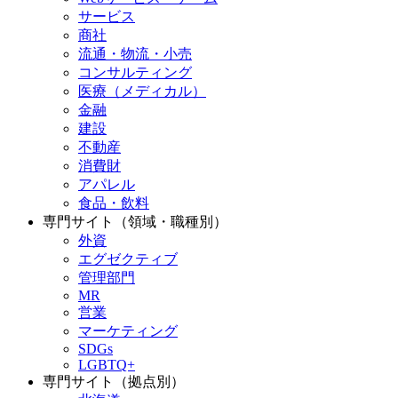
サービス
商社
流通・物流・小売
コンサルティング
医療（メディカル）
金融
建設
不動産
消費財
アパレル
食品・飲料
専門サイト（領域・職種別）
外資
エグゼクティブ
管理部門
MR
営業
マーケティング
SDGs
LGBTQ+
専門サイト（拠点別）