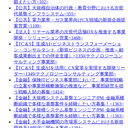
鍛えたい方<102>
【公共】大規模自治体の行政・教育分野における次世
代基盤インフラシステム<355>
【公共】電力業界・ガス業界向けCX領域の新規企画提
案営業<1109>
【法人】リテール業界の次世代店舗DXを推進する事業
開発・ソリューション営業<1468>
【TC＆S】生成AI×ビジネストランスフォーメーショ
ン・コンサルタント（新規ビジネスの企画・推進～顧
客成果創出までの伴走支援）<1350/テクノロジーコン
サルティング事業部>
【TC＆S】生成AIを活用しCX変革を実現する開発リー
ダー<1349/テクノロジーコンサルティング事業部>
【金融】保険ITビジネス事業部において、事業部戦略
の立案や事業部横断施策の推進など、事業部経営を担
う戦略人財の募集<1414>
【金融】大規模システム基盤エンジニア/PM_金融系横
断組織で多様な基盤案件を経験したい方募集！<1363>
【金融】大規模システム基盤エンジニア/PM_金融系横
断組織で多様な基盤案件を経験したい方募集！<1363>
【金融】大手金融機関の市場系システムにおける新規
開発及び保守に関わる案件<1284>