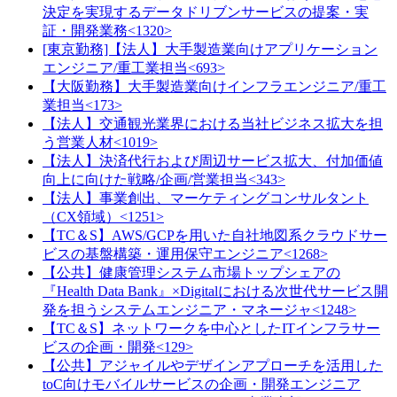
決定を実現するデータドリブンサービスの提案・実
証・開発業務<1320>
[東京勤務]【法人】大手製造業向けアプリケーション
エンジニア/重工業担当<693>
【大阪勤務】大手製造業向けインフラエンジニア/重工
業担当<173>
【法人】交通観光業界における当社ビジネス拡大を担
う営業人材<1019>
【法人】決済代行および周辺サービス拡大、付加価値
向上に向けた戦略/企画/営業担当<343>
【法人】事業創出、マーケティングコンサルタント
（CX領域）<1251>
【TC＆S】AWS/GCPを用いた自社地図系クラウドサー
ビスの基盤構築・運用保守エンジニア<1268>
【公共】健康管理システム市場トップシェアの
『Health Data Bank』×Digitalにおける次世代サービス開
発を担うシステムエンジニア・マネージャ<1248>
【TC＆S】ネットワークを中心としたITインフラサー
ビスの企画・開発<129>
【公共】アジャイルやデザインアプローチを活用した
toC向けモバイルサービスの企画・開発エンジニア