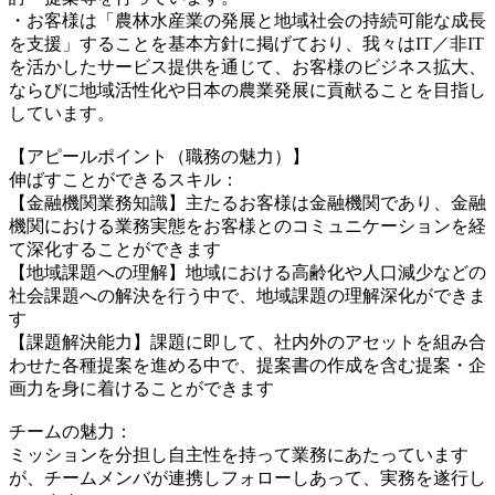
・お客様は「農林水産業の発展と地域社会の持続可能な成長
を支援」することを基本方針に掲げており、我々はIT／非IT
を活かしたサービス提供を通じて、お客様のビジネス拡大、
ならびに地域活性化や日本の農業発展に貢献ることを目指し
しています。
【アピールポイント（職務の魅力）】
伸ばすことができるスキル：
【金融機関業務知識】主たるお客様は金融機関であり、金融
機関における業務実態をお客様とのコミュニケーションを経
て深化することができます
【地域課題への理解】地域における高齢化や人口減少などの
社会課題への解決を行う中で、地域課題の理解深化ができま
す
【課題解決能力】課題に即して、社内外のアセットを組み合
わせた各種提案を進める中で、提案書の作成を含む提案・企
画力を身に着けることができます
チームの魅力：
ミッションを分担し自主性を持って業務にあたっています
が、チームメンバが連携しフォローしあって、実務を遂行し