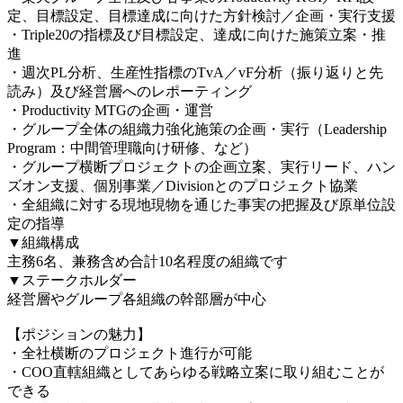
定、目標設定、目標達成に向けた方針検討／企画・実行支援
・Triple20の指標及び目標設定、達成に向けた施策立案・推
進
・週次PL分析、生産性指標のTvA／vF分析（振り返りと先
読み）及び経営層へのレポーティング
・Productivity MTGの企画・運営
・グループ全体の組織力強化施策の企画・実行（Leadership
Program：中間管理職向け研修、など）
・グループ横断プロジェクトの企画立案、実行リード、ハン
ズオン支援、個別事業／Divisionとのプロジェクト協業
・全組織に対する現地現物を通じた事実の把握及び原単位設
定の指導
▼組織構成
主務6名、兼務含め合計10名程度の組織です
▼ステークホルダー
経営層やグループ各組織の幹部層が中心
【ポジションの魅力】
・全社横断のプロジェクト進行が可能
・COO直轄組織としてあらゆる戦略立案に取り組むことが
できる