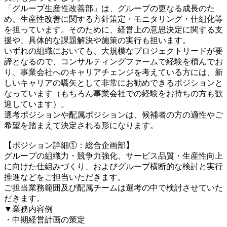
「グループ生産性改善部」は、グループの更なる成長のた
め、生産性改善に関する方針策定・モニタリング・仕組化等
を担っています。そのために、経営上の意思決定に関する支
援や、具体的な課題解決や施策の実行も担います。
いずれの組織においても、大規模なプロジェクトリードが要
諦となるので、コンサルティングファームで経験を積んでお
り、事業会社へのキャリアチェンジを考えている方には、新
しいキャリアの嚆矢として非常にお勧めできるポジションと
なっています（もちろん事業会社での経験をお持ちの方も歓
迎しています）。
選考ポジションや配属ポジションは、候補者の方の適性やご
希望を踏まえて決定される形になります。
【ポジション詳細①：総合企画部】
グループの組織力・競争力強化、サービス品質・生産性向上
に向けた仕組みづくり、およびグループ横断的な検討と実行
推進などをご担当いただきます。
ご担当業務範囲及び配属チームは選考の中で検討させていた
だきます。
▼業務内容例
・中期経営計画の策定