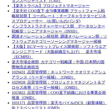
ョンスペシャリスト（CSD）
【楽天トラベル】プロジェクトマネージャー
【楽天社 COO直下 全70事業横断 プラットフォーム戦
略統括部 】コーポレート：チーフキャラクタービジネ
スプロデューサー (お買いものパンダ)
インフラストラクチャーサービス部 データセンター
戦略室：シニアマネージャー（INSD）
調達オペレーション統括部_調達オペレーション部：ソ
フトウェアカテゴリーソーシングマネージャー候補
【大阪】ECマーケットプレイス開発部：ソフトウエア
エンジニアリード（大阪組織立ち上げ） 楽天市場
（ECMPD）
楽天市場企画部_カテゴリー戦略課：中国-日本間の国
際物流企画担当
1029431_品質管理部：ネットワーク クオリティアシュ
アランス（リーダー候補）（QMD）
1029928_品質管理部：プロジェクトマネジメント＆プ
ロセス改善（リーダー候補）（QMD）
1023822_品質管理部：COO直下組織における事業企画
推進（QMD）
1031171_品質管理部：楽天モバイルのCX（顧客体験）
向上スペシャリスト (QMD)