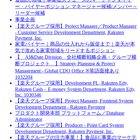
ー・バイヤーポジション マネージャー候補/メンバー～
リーダー候補
事業企画
【楽天グループ採用】Project Manager／Product Manager
- Customer Service Development Department, Rakuten
Payment, Inc.
家電バイヤー｜商品の仕入れから販促まで｜楽天が本
気で攻める家電領域をリードするポジション
【 AI&Date Division 全社横断戦略企画・グループ横
断プロジェクト 】Strategy Planning & Project
Management - Global CDO Office ※英語面接あり
1032204
【楽天グループ採用】Development PL, Rakuten Edy,
Rakuten Cash – E-money System Department, Rakuten Edy,
Inc. 1030346
【楽天グループ採用】Project Manager, Frontend System
Development Department - Rakuten Payment
プロダクト開発本部 プラットフォーム／Database
Administrator
【楽天グループ採用】Producer - Point Card System
Development Department, Rakuten Payment, Inc.
【楽天グループの注力事業！】食品EC事業のマーケテ