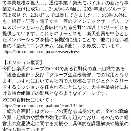
て事業規模を拡大し、通信事業「楽天モバイル」の新たな事
業立ち上げに成功し、3つの柱を軸に、2024年度のグループ
売上収益で、2.3兆円まで成長してきました。この3軸以外に
も、銀行・証券・電子マネー等のフィンテックサービス、プ
ロスポーツといった多岐にわたる分野で70以上のサービスを
提供しています。これらのサービスを、楽天会員を中心とし
たメンバーシップを軸に有機的に結ぶことで、他にはない独
自の「楽天エコシステム（経済圏）」を形成しています。
https://corp.rakuten.co.jp/careers/services/
【ポジション概要】
今回は楽天グループのCOOである百野氏の直下組織である
「総合企画部」及び「グループ生産改善部」での採用となり
ます。いずれにおいても社内で大規模なプロジェクトをリー
ドするミッションを任されることになり、大手事業会社にお
ける特命組織での勤務となるようなイメージです。
※COO百野氏について：
https://corp.rakuten.co.jp/about/team/13.html
「総合企画部」はグループの更なる成長のため、全社の戦略
立案・組織力や競争力強化に取り組んでおり、そのために経
営上の意思決定に関する支援や、具体的な課題解決や施策の
実行も担っています。