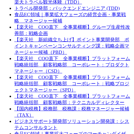
楽天トラベル観光体験（TDD）
トラベル開発部：バックエンドエンジニア (TDD)
食品EC領域｜事業拡大フェーズの経営企画・事業戦
略 マネージャー候補
【楽天社 COO直下 全事業横断】グループ生産性改
善部：戦略企画
【楽天社 新組織立ち上げ】ポイント事業開発部 ポ
イントキャンペーンコンサルティング課：戦略企画マ
ネージャー候補（PBD）
【楽天社 COO直下 全事業横断】プラットフォーム
戦略統括部 顧客戦略部 コーポレート：プロダクト
マネージャー（CSD）
【楽天社 COO直下 全事業横断】プラットフォーム
戦略統括部 顧客戦略部 コーポレート：戦略プロジ
ェクトマネージャー（SPD）
【楽天社 COO直下 全事業横断】プラットフォーム
戦略統括部 顧客戦略部：テクニカルディレクター
【国内税務】税務部 税務課：税務マネージャー候補
（TAX）
ビジネスサポート開発部ソリューション開発課：シス
テムコンサルタント
食品EC領域｜事業拡大フェーズのマーチャンダイザ