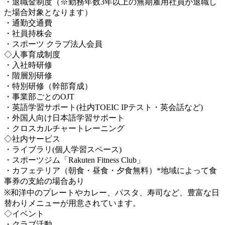
・退職金制度（※勤務年数3年以上の無期雇用社員が退職し
た場合対象となります）
・通勤交通費
・社員持株会
・スポーツ クラブ法人会員
◇人事育成制度
・入社時研修
・階層別研修
・特別研修（幹部育成）
・事業部ごとのOJT
・英語学習サポート(社内TOEIC IPテスト・英会話など)
・外国人向け日本語学習サポート
・クロスカルチャートレーニング
◇社内サービス
・ライブラリ(個人学習スペース)
・スポーツジム「Rakuten Fitness Club」
・カフェテリア（朝食・昼食・夕食無料）*地域によって食
事券の支給の場合あり
※和洋中のプレートやカレー、パスタ、寿司など、豊富な日
替わりメニューが用意されています。
◇イベント
・クラブ活動