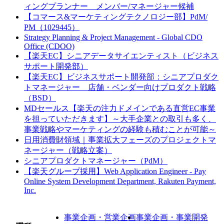
ィングプランナー メンバー/マネージャー候補
【コマース&マーケティングテクノロジー部】PdM/
PM（1029445）
Strategy Planning & Project Management - Global CDO
Office (CDOO)
【楽天EC】シニアデータサイエンティスト（ビジネス
サポート開発部）
【楽天EC】ビジネスサポート開発部：シニアプロダク
トマネージャー 店舗・ベンダー向けプロダクト戦略
（BSD）
MDセールス【楽天の注力ドメインである直営EC事業
を担っていただきます】～大手企業との取引も多く、
事業戦略やマーケティングの経験も積むことが可能～
日用消費財領域｜事業拡大フェーズのプロジェクトマ
ネージャー（戦略立案）
シニアプロダクトマネージャー（PdM）
【楽天グループ採用】Web Application Engineer - Pay
Online System Development Department, Rakuten Payment,
Inc.
事業企画・営業企画
事業企画・事業開発