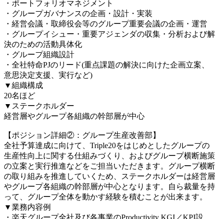
・ポートフォリオマネジメント
・グループガバナンスの企画・設計・実装
・経営会議・取締役会等のグループ重要会議の企画・運営
・グループイシュー・重要アジェンダの収集・分析および解
決のための活動具体化
・グループ組織設計
・全社特命PJのリード(重点課題の解決に向けた企画立案、
意思決定支援、実行など)
▼組織構成
20名ほど
▼ステークホルダー
経営層やグループ各組織の幹部層が中心
【ポジション詳細②：グループ生産改善部】
全社予算達成に向けて、Triple20をはじめとしたグループの
生産性向上に関する仕組みづくり、およびグループ横断施策
の立案と実行推進などをご担当いただきます。グループ横断
の取り組みを推進していくため、ステークホルダーは経営層
やグループ各組織の幹部層が中心となります。自ら裁量を持
って、グループ全体を動かす経験を積むことが出来ます。
▼業務内容例
・楽天グループ全社及び各事業のProductivity KGI／KPI設