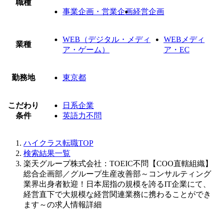
職種
事業企画・営業企画
経営企画
WEB（デジタル・メディ
WEBメディ
業種
ア・ゲーム）
ア・EC
勤務地
東京都
こだわり
日系企業
条件
英語力不問
ハイクラス転職TOP
検索結果一覧
楽天グループ株式会社：TOEIC不問【COO直轄組織】
総合企画部／グループ生産改善部～コンサルティング
業界出身者歓迎！日本屈指の規模を誇るIT企業にて、
経営直下で大規模な経営関連業務に携わることができ
ます～の求人情報詳細