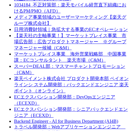
1034184_不正対策部：楽天モバイル経営直下組織にお
けるPM/PMO（AFD）
メディア事業領域のユーザーマーケティング【楽天グ
ループ株式会社】
日用消費財領域｜急拡大する事業のECオペレーション
【楽天社の主軸事業！】マーケットプレイス事業 市
場広告部：広告プロダクトマネージャー ※グループ
マネージャー候補（C&M）
マーケットプレイス事業 海外営業戦略部 中国事業
課：ECコンサルタント 楽天市場（C&M）
スーパーDEAL部：マスマーチャントプロモーション
（C&M）
楽天ペイメント株式会社 プロダクト開発本部 ペイオン
ラインシ ステム開発部：バックエンドエンジニア 楽天
ポイント（オンライン）
ECエクスパンション開発部：DevOpsエンジニア
（ECEXD）
ECエクスパンション開発部：シニアバックエンドエン
ジニア（ECEXD）
Backend Engineer - AI for Business Department (AI4B)
トラベル開発部：Webアプリケーションエンジニア