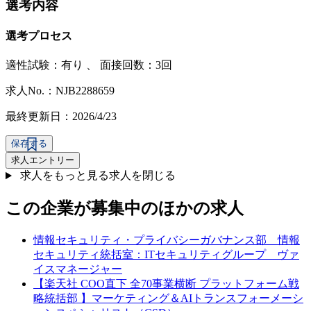
選考内容
選考プロセス
適性試験：
有り
、
面接回数：3回
求人No.：NJB2288659
最終更新日：2026/4/23
保存する
求人エントリー
求人をもっと見る
求人を閉じる
この企業が募集中のほかの求人
情報セキュリティ・プライバシーガバナンス部 情報
セキュリティ統括室：ITセキュリティグループ ヴァ
イスマネージャー
【楽天社 COO直下 全70事業横断 プラットフォーム戦
略統括部 】マーケティング＆AIトランスフォーメーシ