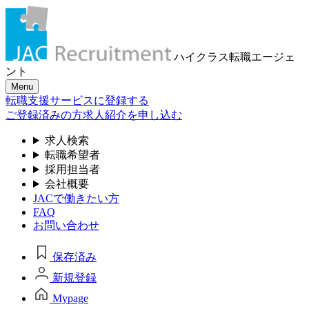
ハイクラス転職
エージェ
ント
Menu
転職支援サービスに登録する
ご登録済みの方
求人紹介を申し込む
求人検索
転職希望者
採用担当者
会社概要
JACで働きたい方
FAQ
お問い合わせ
保存済み
新規登録
Mypage