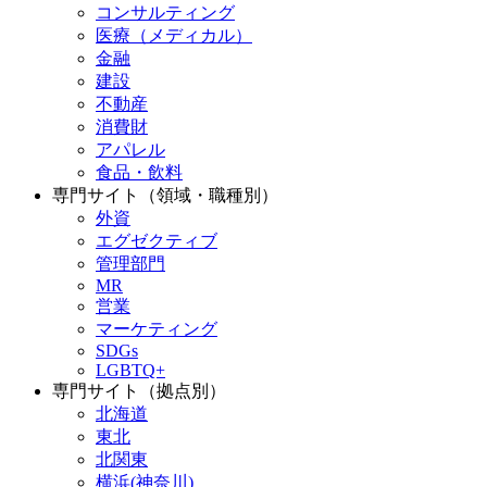
コンサルティング
医療（メディカル）
金融
建設
不動産
消費財
アパレル
食品・飲料
専門サイト（領域・職種別）
外資
エグゼクティブ
管理部門
MR
営業
マーケティング
SDGs
LGBTQ+
専門サイト（拠点別）
北海道
東北
北関東
横浜(神奈川)