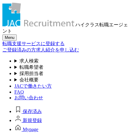
ハイクラス転職
エージェ
ント
Menu
転職支援サービスに登録する
ご登録済みの方
求人紹介を申し込む
求人検索
転職希望者
採用担当者
会社概要
JACで働きたい方
FAQ
お問い合わせ
保存済み
新規登録
Mypage