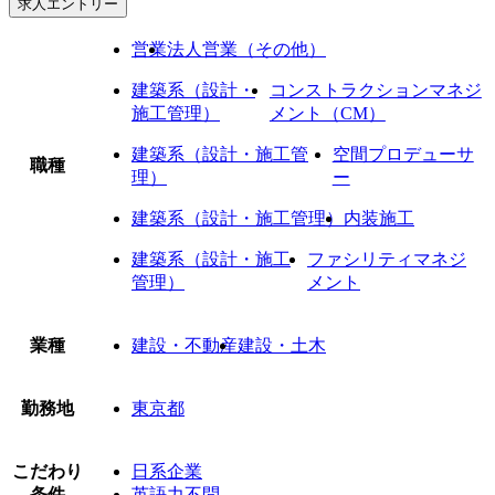
求人エントリー
営業
法人営業（その他）
建築系（設計・
コンストラクションマネジ
施工管理）
メント（CM）
建築系（設計・施工管
空間プロデューサ
職種
理）
ー
建築系（設計・施工管理）
内装施工
建築系（設計・施工
ファシリティマネジ
管理）
メント
業種
建設・不動産
建設・土木
勤務地
東京都
こだわり
日系企業
条件
英語力不問