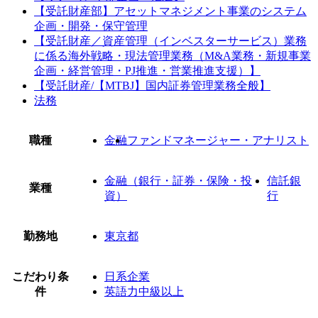
【受託財産部】アセットマネジメント事業のシステム
企画・開発・保守管理
【受託財産／資産管理（インベスターサービス）業務
に係る海外戦略・現法管理業務（M&A業務・新規事業
企画・経営管理・PJ推進・営業推進支援）】
【受託財産/【MTBJ】国内証券管理業務全般】
法務
職種
金融
ファンドマネージャー・アナリスト
金融（銀行・証券・保険・投
信託銀
業種
資）
行
勤務地
東京都
こだわり条
日系企業
件
英語力中級以上