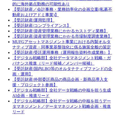
的に海外拠点勤務の可能性あり
【受託財産／会計事務・業務効率化の企画立案(私募不
動産およびアドミ事業)】
【受託財産/運用監理】
【受託財産/コンプライアンス】
【受託財産/資産管理業務にかかるカストディ業務】
【受託財産/資産管理業務にかかる市場制度調査業務】
MUFGアセットマネジメント事業における内製オルタ
ナティブ資産・同事業基盤強化に係る施策全般の策定
【受託財産/受託運用事務（運用報告資料作成業務）】
【デジタル戦略部】全社データマネジメント戦略・ガ
バナンス推進（リード候補／メンバー候補）
【受託財産/国内LBO等のオルタナティブファンドの企
画・運用】
【受託財産/外部委託商品の商品企画・新商品導入支
援・プロジェクト参画】
【デジタル戦略部】全社データ戦略の中核を担う生成
AI企画・推進リード
【デジタル戦略部】全社データ戦略の中核を担うデー
タマネジメント／データマネジメント戦略企画・推進
リード