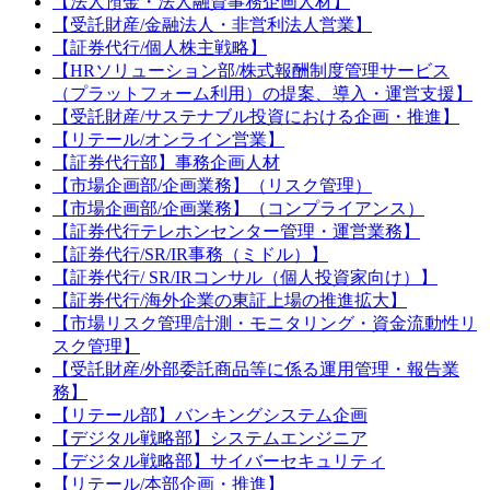
【法人預金・法人融資事務企画人材】
【受託財産/金融法人・非営利法人営業】
【証券代行/個人株主戦略】
【HRソリューション部/株式報酬制度管理サービス
（プラットフォーム利用）の提案、導入・運営支援】
【受託財産/サステナブル投資における企画・推進】
【リテール/オンライン営業】
【証券代行部】事務企画人材
【市場企画部/企画業務】（リスク管理）
【市場企画部/企画業務】（コンプライアンス）
【証券代行テレホンセンター管理・運営業務】
【証券代行/SR/IR事務（ミドル）】
【証券代行/ SR/IRコンサル（個人投資家向け）】
【証券代行/海外企業の東証上場の推進拡大】
【市場リスク管理/計測・モニタリング・資金流動性リ
スク管理】
【受託財産/外部委託商品等に係る運用管理・報告業
務】
【リテール部】バンキングシステム企画
【デジタル戦略部】システムエンジニア
【デジタル戦略部】サイバーセキュリティ
【リテール/本部企画・推進】