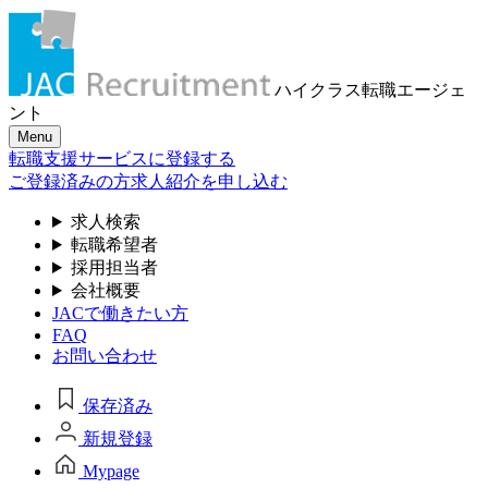
ハイクラス転職
エージェ
ント
Menu
転職支援サービスに登録する
ご登録済みの方
求人紹介を申し込む
求人検索
転職希望者
採用担当者
会社概要
JACで働きたい方
FAQ
お問い合わせ
保存済み
新規登録
Mypage