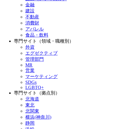
金融
建設
不動産
消費財
アパレル
食品・飲料
専門サイト（領域・職種別）
外資
エグゼクティブ
管理部門
MR
営業
マーケティング
SDGs
LGBTQ+
専門サイト（拠点別）
北海道
東北
北関東
横浜(神奈川)
静岡