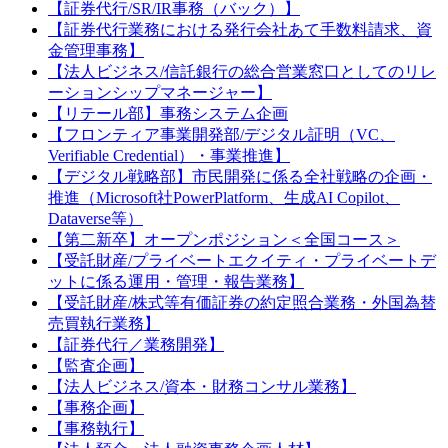
【証券代行/SR/IR事務（バック）】
【証券代行業務における発行会社あて手数料請求、資
金管理事務】
【法人ビジネス/信託銀行の総合営業窓口としてのリレ
ーションシップマネージャー】
【リテール部】事務システム企画
【フロンティア事業開発部/デジタル証明（VC、
Verifiable Credential）・事業推進】
【デジタル戦略部】市民開発に係る全社戦略の企画・
推進（Microsoft社PowerPlatform、生成AI Copilot、
Dataverse等）
【第二新卒】オープンポジション＜全国コース＞
【受託財産/プライベートエクイティ・プライベートデ
ットに係る運用・管理・報告業務】
【受託財産/株式等有価証券の約定照合業務・外国為替
売買執行業務】
【証券代行／業務開発】
【監査企画】
【法人ビジネス/資本・財務コンサル業務】
【事務企画】
【事務執行】