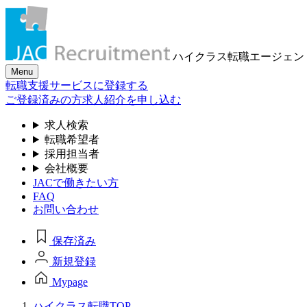
ハイクラス転職
エージェン
Menu
転職支援サービスに登録する
ご登録済みの方
求人紹介を申し込む
求人検索
転職希望者
採用担当者
会社概要
JACで働きたい方
FAQ
お問い合わせ
保存済み
新規登録
Mypage
ハイクラス転職TOP