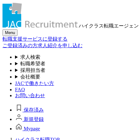
ハイクラス転職
エージェン
Menu
転職支援サービスに登録する
ご登録済みの方
求人紹介を申し込む
求人検索
転職希望者
採用担当者
会社概要
JACで働きたい方
FAQ
お問い合わせ
保存済み
新規登録
Mypage
ハイクラス転職TOP