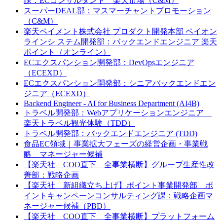
課：ECコンサルタント 楽天市場（C&M）
スーパーDEAL部：マスマーチャントプロモーション
（C&M）
楽天ペイメント株式会社 プロダクト開発本部 ペイオン
ラインシ ステム開発部：バックエンドエンジニア 楽天
ポイント（オンライン）
ECエクスパンション開発部：DevOpsエンジニア
（ECEXD）
ECエクスパンション開発部：シニアバックエンドエン
ジニア（ECEXD）
Backend Engineer - AI for Business Department (AI4B)
トラベル開発部：Webアプリケーションエンジニア
楽天トラベル観光体験（TDD）
トラベル開発部：バックエンドエンジニア (TDD)
食品EC領域｜事業拡大フェーズの経営企画・事業戦
略 マネージャー候補
【楽天社 COO直下 全事業横断】グループ生産性改
善部：戦略企画
【楽天社 新組織立ち上げ】ポイント事業開発部 ポ
イントキャンペーンコンサルティング課：戦略企画マ
ネージャー候補（PBD）
【楽天社 COO直下 全事業横断】プラットフォーム