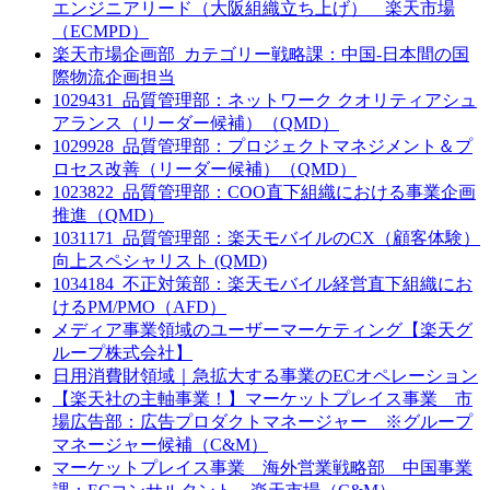
エンジニアリード（大阪組織立ち上げ） 楽天市場
（ECMPD）
楽天市場企画部_カテゴリー戦略課：中国-日本間の国
際物流企画担当
1029431_品質管理部：ネットワーク クオリティアシュ
アランス（リーダー候補）（QMD）
1029928_品質管理部：プロジェクトマネジメント＆プ
ロセス改善（リーダー候補）（QMD）
1023822_品質管理部：COO直下組織における事業企画
推進（QMD）
1031171_品質管理部：楽天モバイルのCX（顧客体験）
向上スペシャリスト (QMD)
1034184_不正対策部：楽天モバイル経営直下組織にお
けるPM/PMO（AFD）
メディア事業領域のユーザーマーケティング【楽天グ
ループ株式会社】
日用消費財領域｜急拡大する事業のECオペレーション
【楽天社の主軸事業！】マーケットプレイス事業 市
場広告部：広告プロダクトマネージャー ※グループ
マネージャー候補（C&M）
マーケットプレイス事業 海外営業戦略部 中国事業