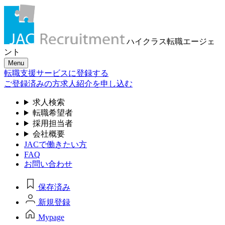
ハイクラス転職
エージェ
ント
Menu
転職支援サービスに登録する
ご登録済みの方
求人紹介を申し込む
求人検索
転職希望者
採用担当者
会社概要
JACで働きたい方
FAQ
お問い合わせ
保存済み
新規登録
Mypage