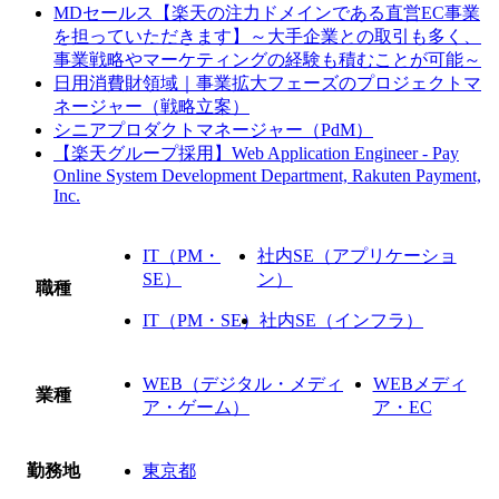
MDセールス【楽天の注力ドメインである直営EC事業
を担っていただきます】～大手企業との取引も多く、
事業戦略やマーケティングの経験も積むことが可能～
日用消費財領域｜事業拡大フェーズのプロジェクトマ
ネージャー（戦略立案）
シニアプロダクトマネージャー（PdM）
【楽天グループ採用】Web Application Engineer - Pay
Online System Development Department, Rakuten Payment,
Inc.
IT（PM・
社内SE（アプリケーショ
SE）
ン）
職種
IT（PM・SE）
社内SE（インフラ）
WEB（デジタル・メディ
WEBメディ
業種
ア・ゲーム）
ア・EC
勤務地
東京都