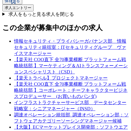
保存する
求人エントリー
求人をもっと見る
求人を閉じる
この企業が募集中のほかの求人
情報セキュリティ・プライバシーガバナンス部 情報
セキュリティ統括室：ITセキュリティグループ ヴァ
イスマネージャー
【楽天社 COO直下 全70事業横断 プラットフォーム戦
略統括部 】マーケティング＆AIトランスフォーメーシ
ョンスペシャリスト（CSD）
【楽天トラベル】プロジェクトマネージャー
【楽天社 COO直下 全70事業横断 プラットフォーム戦
略統括部 】コーポレート：チーフキャラクタービジネ
スプロデューサー (お買いものパンダ)
インフラストラクチャーサービス部 データセンター
戦略室：シニアマネージャー（INSD）
調達オペレーション統括部_調達オペレーション部：ソ
フトウェアカテゴリーソーシングマネージャー候補
【大阪】ECマーケットプレイス開発部：ソフトウエア