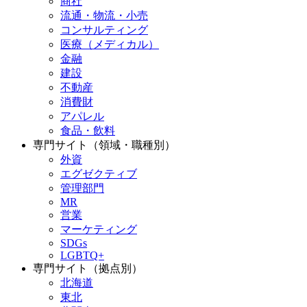
商社
流通・物流・小売
コンサルティング
医療（メディカル）
金融
建設
不動産
消費財
アパレル
食品・飲料
専門サイト（領域・職種別）
外資
エグゼクティブ
管理部門
MR
営業
マーケティング
SDGs
LGBTQ+
専門サイト（拠点別）
北海道
東北