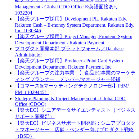
Management - Global CDO Office ※英語面接あり
1032204
【楽天グループ採用】Development PL, Rakuten Edy,
Rakuten Cash – E-money System Department, Rakuten Edy,
Inc. 1030346
【楽天グループ採用】Project Manager, Frontend System
Development Department - Rakuten Payment
プロダクト開発本部 プラットフォーム／Database
Administrator
【楽天グループ採用】Producer - Point Card System
Development Department, Rakuten Payment, Inc.
【楽天グループの注力事業！】食品EC事業のマーケテ
ィングプランナー メンバー/マネージャー候補
【コマース&マーケティングテクノロジー部】PdM/
PM（1029445）
Strategy Planning & Project Management - Global CDO
Office (CDOO)
【楽天EC】シニアデータサイエンティスト（ビジネス
サポート開発部）
【楽天EC】ビジネスサポート開発部：シニアプロダク
トマネージャー 店舗・ベンダー向けプロダクト戦略
（BSD）