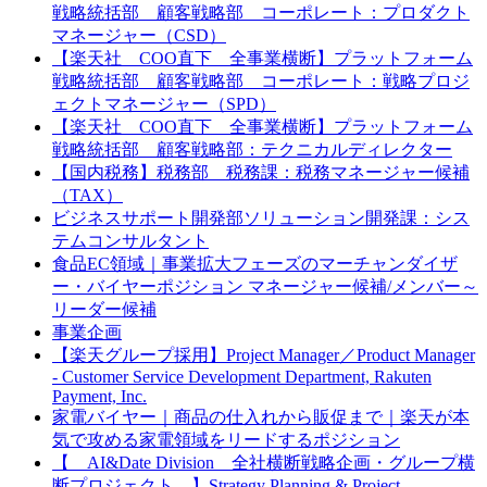
戦略統括部 顧客戦略部 コーポレート：プロダクト
マネージャー（CSD）
【楽天社 COO直下 全事業横断】プラットフォーム
戦略統括部 顧客戦略部 コーポレート：戦略プロジ
ェクトマネージャー（SPD）
【楽天社 COO直下 全事業横断】プラットフォーム
戦略統括部 顧客戦略部：テクニカルディレクター
【国内税務】税務部 税務課：税務マネージャー候補
（TAX）
ビジネスサポート開発部ソリューション開発課：シス
テムコンサルタント
食品EC領域｜事業拡大フェーズのマーチャンダイザ
ー・バイヤーポジション マネージャー候補/メンバー～
リーダー候補
事業企画
【楽天グループ採用】Project Manager／Product Manager
- Customer Service Development Department, Rakuten
Payment, Inc.
家電バイヤー｜商品の仕入れから販促まで｜楽天が本
気で攻める家電領域をリードするポジション
【 AI&Date Division 全社横断戦略企画・グループ横
断プロジェクト 】Strategy Planning & Project