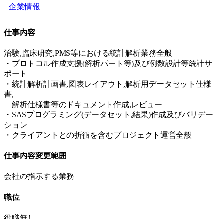
企業情報
仕事内容
治験,臨床研究,PMS等における統計解析業務全般
・プロトコル作成支援(解析パート等)及び例数設計等統計サ
ポート
・統計解析計画書,図表レイアウト,解析用データセット仕様
書,
解析仕様書等のドキュメント作成,レビュー
・SASプログラミング(データセット,結果)作成及びバリデー
ション
・クライアントとの折衝を含むプロジェクト運営全般
仕事内容変更範囲
会社の指示する業務
職位
役職無し