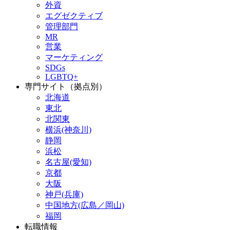
外資
エグゼクティブ
管理部門
MR
営業
マーケティング
SDGs
LGBTQ+
専門サイト（拠点別）
北海道
東北
北関東
横浜(神奈川)
静岡
浜松
名古屋(愛知)
京都
大阪
神戸(兵庫)
中国地方(広島／岡山)
福岡
転職情報