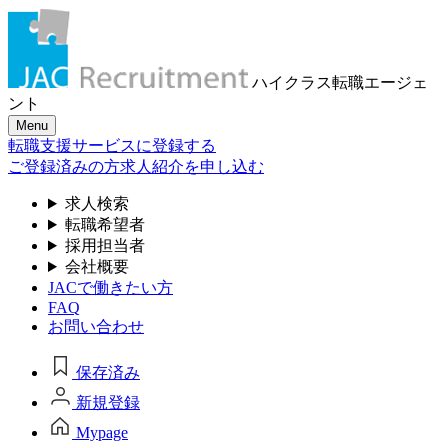
ハイクラス転職
エージェ
ント
Menu
転職支援サービスに登録する
ご登録済みの方
求人紹介を申し込む
求人検索
転職希望者
採用担当者
会社概要
JACで働きたい方
FAQ
お問い合わせ
保存済み
新規登録
Mypage