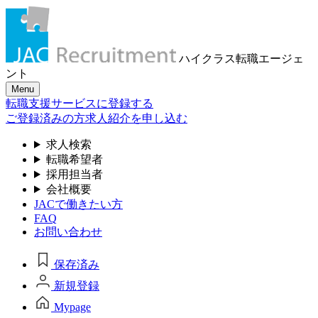
ハイクラス転職
エージェ
ント
Menu
転職支援サービスに登録する
ご登録済みの方
求人紹介を申し込む
求人検索
転職希望者
採用担当者
会社概要
JACで働きたい方
FAQ
お問い合わせ
保存済み
新規登録
Mypage