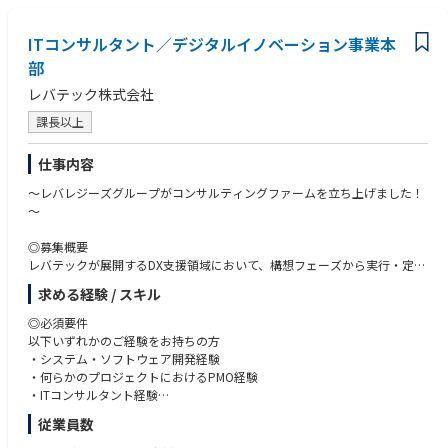
・MicrosoftのSA・エリアリーダーとの関係構築・維持
・協働モデルやGTM戦略の策定・管理
・Microsoft製品ロードマップやキャンペーンとの連携、共同イニシアチブ
ITコンサルタント／デジタルイノベーション事業本
やコセールイベントの調整
部
・Microsoft営業リーダーとの四半期レビューを主導し、Microsoftリソー
レバテック株式会社
スを活用した提案強化
課長以上
市場開発と営業支援
・クライアントへの直接的な提案、デモ、戦略的案件管理
仕事内容
・主要案件のエグゼクティブスポンサーとして参画、または新しいGTMを
試すクライアントの担当
～レバレジーズグループがコンサルティングファームを立ち上げました！
・外部市場の代表として、カンファレンス、アナリスト・メディア対応、
～
クライアントイベントに参加
・Avanadeの市場メッセージングに協力し、戦略的案件のクライアントリ
◎募集概要
ファレンスを確保
レバテックが展開するDX支援領域において、構想フェーズから実行・定着
支援まで一気通貫で伴走するITコンサルタントを募集します。
社内連携とエネーブルメント
求める経験 / スキル
自社内の開発部隊だけではなく、日本No.1のITフリーランスのプラットフ
・APAC・セールス・グローバルプラクティス・マーケティング・ソリュ
ォームを持っているため、他ファームでは実現できない提案が可能となり
◎必須要件
ーションデリバリーなど各機能と連携し、GTM戦略の実行を支援
ます。そのため、ビジネスの本質的な課題解決に取り組みたい方や、フレ
以下いずれかのご経験をお持ちの方
・新しいGTMイニシアチブのインキュベーションに参加し、トレンドやス
ームワークで終わる戦略ではなく、実際に現場を動かす変革まで挑戦した
・システム・ソフトウェア開発経験
ケーリング可能な初期機能を特定
い方にフィットするポジションです。
・何らかのプロジェクトにおけるPMO経験
・プライシングやアセット開発を含むデリバリー戦略の改善に貢献
・ITコンサルタント経験
◎業務内容
従業員数
業務改革やDX推進を目的とした、システム導入・内製化支援などを一気通
◎歓迎要件
貫でご担当いただきます。構想策定からPoC、開発、運用・定着支援ま