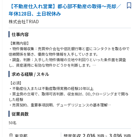
【不動産仕入れ営業】都心部不動産の取得～売却／
年休128日、土日祝休み
株式会社TRIAD
仕事内容
【業務内容】
・物件情報収集：売買仲介会社や信託銀行等と密にコンタクトを取る中で
信頼関係を築き、優良な物件情報を入手していきます。
・調査、判断：入手した物件情報の立地や利回りといった条件面を調査
し、資産運用に有効な物件かどうかを判断します。
・仕入れ：販売の際に必要な物件資料を作成するため、情報を収集しま
求める経験 / スキル
す。
・売却：売買仲介会社等に依頼し物件の売却を行っていきます。
【必須】
・不動産仕入または不動産取得実務の経験10年以上
【魅力】
・買主側の立場で、取得可否判断、収支検討、DD,クロージングまで関与
■社風
した経験
組織がフラットで経営陣や上司との距離も近く、自身の考えや意見を積極
・売買契約、重要事項説明、デューデリジェンスの基本理解
的に発信できる環境のため、やりがいを感じやすいです。
・仲介会社、信託銀行、事業会社、地権者等との不動産ネットワーク
従業員数
また、1人1人の社員が裁量を持って自由に仕事を進められる環境です。
・10億円以上の不動産売買または取得案件の取り扱い経験
・収支、出口、リスクを踏まえ、事業性を自ら判断できる方
50名
■働き方
年休128日、土日祝休み、残業月20時間以内と非常に働きやすい環境で
【歓迎】
2,036
3,036
東京都
想定年収
万円
~
万円
す。