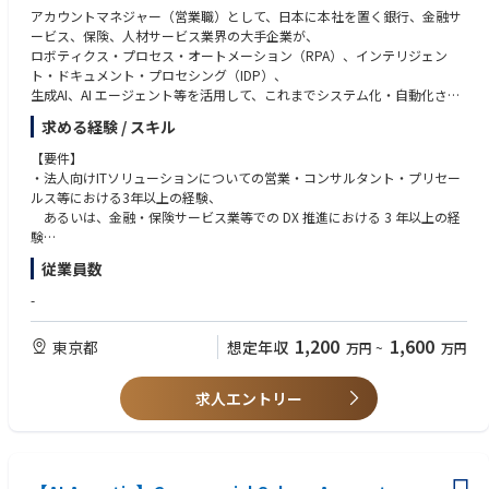
・関連部門との部門横断的な連携推進
アカウントマネジャー（営業職）として、日本に本社を置く銀行、金融サ
ービス、保険、人材サービス業界の大手企業が、
■仕事の魅力
ロボティクス・プロセス・オートメーション（RPA）、インテリジェン
・日本No.1を目指すヘルスケアプラットフォームの中核を担うことができ
ト・ドキュメント・プロセシング（IDP）、
る
生成AI、AI エージェント等を活用して、これまでシステム化・自動化され
日常の健康管理・医療機関接続・パートナーとの共創を包含する大規模な
ていないタスクや業務プロセスを自動化することで、
ヘルスケアプラットフォーム全体を構築し、新たなユーザー体験を生み出
求める経験 / スキル
業務プロセスを改革し、生産性やサービスの向上を実現することをご支援
す、多くの企業が志向しながらも成し得なかったテーマに挑戦することが
いただきます。
【要件】
できるポジションです。
・法人向けITソリューションについての営業・コンサルタント・プリセー
お客さまにお役立ちする最良の計画を策定し、お客さまやパートナーさま
ルス等における3年以上の経験、
・大規模な社会実装をリードできる
と信頼関係を築き、
あるいは、金融・保険サービス業等での DX 推進における 3 年以上の経
自治体、企業、医療機関、パートナーなどの顧客基盤を通じて、多くのユ
弊社がお客さまにご提供する価値を最大化することに努めていただきま
験
ーザーへサービスを届けられる可能性があります。また、国民的なヘルス
す。
・金融・保険サービス業向けビジネスにおける 3 年以上の経験
ケアアプリを目指しており、今後、政府や行政とも密接に関わっていく中
従業員数
・RPA や AI エージェント等のテクノロジーに対する理解
で、自身が率いるプロダクトが政策や地域行政に反映されることも考えら
私たちの高成長企業文化においては自主性の発揮とその支援が尊ばれてお
・ビジネス規模の大小不問で、お客さまや自社で戦略的とみなされる案件
れ、社会の健康・医療体験を変えるインパクトを持ちます。
-
り、
を創出からクロージングまでを自らが主導した経験
私たちの明るい未来を築いていただくと同時に、デジタル / AI トランスフ
・法人のお客さまとの信頼関係を築き、自社のご提供価値を拡大させた経
・ユーザー／医療機関／自治体／企業をつなぐ価値を創出できる
1,200
1,600
東京都
想定年収
万円
~
万円
ォーメーションを通じて、
験
生活者向けサービス、医療機関向け連携、自治体施策、企業向けサービ
お客さまのさらなる発展にご尽力いただきます。
・お客さまやパートナーさまの経営層から現場層までいかなる層とも文章
ス、パートナーサービスを一つのアプリ上で接続します。各ステークホル
と対話でコミュニケーションできること
ダーの個別価値に加え、連携によって生まれる新たな価値を設計すること
求人エントリー
お客さまの声を基にした製品戦略を展開しており、お客さまの声の代表と
・英語の文章に抵抗がないこと。英語でのコミュニケーションについて得
ができ、従来のヘルスケア事業者では成し得なかった新たな価値創出を考
して、
意あるいは上達したいと考えていること
えていくことができます。
国内外組織横断でより良いソリューションの開発・提供にもご貢献いただ
きます。
【求める人材像】
・前例のないプロダクトに挑戦できる