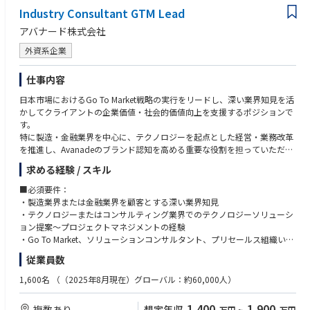
・GitHubCopilot,★Devin,★v0
Microsoftおよびその他のパートナーとの関係を構築し、彼らのアセットを
Industry Consultant GTM Lead
Cloud:
※上記の経験を経て、さらに柔軟かつスケールの大きなキャリアを描くこ
AvanadeのGTM戦略と照らし合わせローカルでのリード創出を強化
アバナード株式会社
・AWS,Azure,Google Cloud,OCI
AIロボティクス：
とが可能です。
・★SLAM,★Navigation,★強化学習・模倣学習・ロボット言語モデル
③エバンジェリスト
・ブランド強化
外資系企業
AI/ML:
・社内だけでなく、社外の技術コミュニティや業界内でも高い影響力・知
効果的なキャンペーンおよびパートナーシップを通じて、日本マーケット
・AWS Bedrock,SageMaker,Knowledge Base for Amazon Bedrock etc
データベース：
名度（エミネンス）を持ち、SMEロールを担います。
におけるAvanadeのプレゼンスを高め、ブランド認知・評価を向上させる
仕事内容
・Azure AI Foundry,OpenAI Service,Machine Learning,AI Search, Prompt
・各種RDS,NoSQL,★NewSQL,VectorDB,★GraphDB
④シニアマネージャー
Flow etc
・複数案件を全体統括し、プロジェクト全体の収益性（P&L）の責任や、
参考）https://www.avanade.com/ja-jp/services/integrated-solutions
日本市場におけるGo To Market戦略の実行をリードし、深い業界知見を活
・Google Cloud Vertex AI,Agent Engine,Vertex AI Search,Gemini Enterpris
監視/評価/セキュリティ：
次なる投資（新規事業や大規模案件）の獲得までを含めた、ビジネスプロ
かしてクライアントの企業価値・社会的価値向上を支援するポジションで
e etc
・★Langfuse,★RAGAS,★RAGChecker,★mlFlow,★Datadog,Snyk
デュースを担います。
す。
・NVIDIA NIM,NeMo,Omniverse,Databricks - Agent Bricks
特に製造・金融業界を中心に、テクノロジーを起点とした経営・業務改革
※1 ★印以外：D.Nodeに組織としてノウハウがあるもの
を推進し、Avanadeのブランド認知を高める重要な役割を担っていただき
データ基盤/活用：
※2 2025年12月時点
ます。
求める経験 / スキル
・AWS Redshift / Athena,Glue,Kinesis Data Analytics,EMR,Kinesis + SNS/S
QS,Glue Studio etc
■主な業務内容
■必須要件：
・Azure Synapse Analytics,Data Factory,Synapse Pipelines,HDInsight,Eve
・GTM戦略の実行：日本市場の売上目標達成に向けた施策推進
・製造業界または金融業界を顧客とする深い業界知見
nt Hubs,Data Factory etc
・ポートフォリオ管理：市場インサイトを活用し、オファリングを最適化
・テクノロジーまたはコンサルティング業界でのテクノロジーソリューシ
・Google Cloud BigQuery,Pub/Sub,★Dataplex,Dataflow etc
・パートナー協業：Microsoftをはじめとする戦略的パートナーとの連携強
ョン提案～プロジェクトマネジメントの経験
・Databricks,Snowflake
化
・Go To Market、ソリューションコンサルタント、プリセールス組織いず
・ブランド強化：効果的なキャンペーンで日本市場における存在感を向上
れかのリード経験
ローコード/ノーコード：
従業員数
・ROI最大化：ターゲットキャンペーンの実行と効果測定
ターゲット：ミッドマーケット（売上500億円～4000億円以上企業/主に
・Power Automate /Power Apps,UiPath,Blueprism,AutomationAnywher
プライム市場）
1,600名
（（2025年8月現在）グローバル：約60,000人）
e
https://www.avanade.com/ja-jp/industry
・グローバルまたはAPACレベルでの英語でのビジネスコミュニケーショ
・Dify,Gemini Enterprise,MS Copilot Studio
ン経験
1,400
1,900
複数あり
想定年収
万円
~
万円