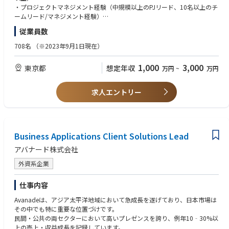
HP掲載：https://www.ambl.co.jp/news/detail/20251023_36474/
・プロジェクトマネジメント経験（中規模以上のPJリード、10名以上のチ
ームリード/マネジメント経験）
【業務内容】
・クライアント折衝/課題整理/提案経験。
従業員数
当社のITコンサルティング部門における事業戦略推進および組織マネジメ
ントの中核を担います。
【歓迎条件】
708名
（※2023年9月1日現在）
・大規模プロジェクト（億単位／30名以上規模）の統括経験
製造・金融・通信・不動産・建設業界などの大手企業を中心に、DX推進や
・複数業界/複数領域でのPJ経験（PM/PMO）
1,000
3,000
東京都
想定年収
万円
~
万円
業務変革PJを構想策定から実行・定着化まで一貫してリードし、経営層や
・チームマネジメント経験（数十名以上）
事業部門と並走しながら、クライアント企業の中長期的な価値創出と変革
・経営層/役員などのハイレイヤーとの折衝経験
実現を支援いただきます。
・AI/クラウド/データ分析など先進技術を活用したPJ経験
求人エントリー
▼主な業務内容
【求める人物像】
・複数DXプロジェクトのデリバリー統括および品質・収益管理
・クライアントの成功と自社の成長を両立できるビジネスリーダー志向の
・クライアント経営層とのリレーション構築、提案活動や新規案件の創出
方
・部門方針/人材計画/採用戦略など組織運営のリード
Business Applications Client Solutions Lead
・自ら課題を発見し、組織を巻き込みながら解決へ導けるオーナーシップ
・他事業部との連携を通じた全社的なソリューション展開
の高い方
アバナード株式会社
・マネージャー/メンバーのパフォーマンス管理、育成、キャリア支援
・部門・職種を越えてコミュニケーションを取り、協働を推進できる方
・戦略構想だけでなく、実行/成果創出までコミットできる方
外資系企業
▼PJ例
・メンバーの育成/チーム成長に喜びを感じる方
・メガバンク向け：グローバル与信管理システム刷新支援
仕事内容
・製造・金融業界：次世代エンタープライズアーキテクチャ（EA）構想策
定支援
Avanadeは、アジア太平洋地域において急成長を遂げており、日本市場は
・通信業界：新規サービス立ち上げに伴う機能追加・業務効率化支援
その中でも特に重要な位置づけです。
・建設業界：AI技術を活用した業務高度化プロジェクト推進
民間・公共の両セクターにおいて高いプレゼンスを誇り、例年10‐30%以
・不動産業界：AI／DX戦略ロードマップ策定支援
上の売上・収益成長を記録しています。