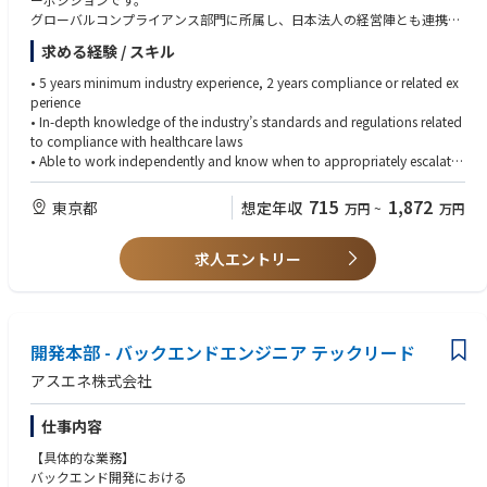
グローバルコンプライアンス部門に所属し、日本法人の経営陣とも連携し
ながら、APAC地域におけるコンプライアンスプログラムの運営・推進を
求める経験 / スキル
担当いただきます。日常的なビジネス支援に加え、医療従事者（HCP）対
応に関する審査・承認、ポリシー整備、教育研修、内部調査、リスク評価
• 5 years minimum industry experience, 2 years compliance or related ex
およびモニタリング活動など、幅広い業務を担います。
perience
営業、メディカル、法務、薬事、内部監査などの関連部署や海外チームと
• In-depth knowledge of the industry’s standards and regulations related
連携しながら、コンプライアンス体制の強化と企業倫理文化の浸透を推進
to compliance with healthcare laws
していただくポジションです。
• Able to work independently and know when to appropriately escalate
an issue for resolution
【主な業務内容】
• Capacity of problem solving - anticipating, initiating and resolving issu
715
1,872
東京都
想定年収
万円
~
万円
■コンプライアンス業務全般
es
・医療従事者との契約・講演依頼・学会協賛等のレビューおよび承認
• Demonstrated ability to communicate effectively with individuals up, d
・経営層向けのコンプライアンス関連レポート作成
求人エントリー
own, and across the organization
・グローバルコンプライアンスチームとの定例ミーティングへの参加
• Excellent technical and communication skills
・APAC地域における法規制や業界動向のモニタリングおよびリスク分析
• Fluent in Japanese and English
・海外拠点経営陣との定期的なコミュニケーション
・贈収賄防止・腐敗防止に関する第三者デューデリジェンスの実施
開発本部 - バックエンドエンジニア テックリード
■メディカル・コマーシャル領域のコンプライアンス支援
アスエネ株式会社
・MR・MSLによる情報提供活動に関するアドバイス
・販促資材、メディカル資材、講演会資料等のコンプライアンスレビュー
仕事内容
・外部モニタリングに関する委員会対応および関連資料作成
【具体的な業務】
■ポリシー整備・教育研修
バックエンド開発における