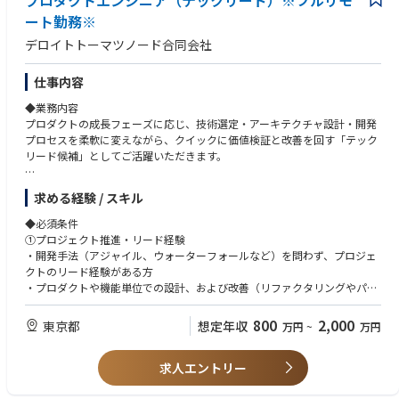
プロダクトエンジニア（テックリード）※フルリモ
のマネジメントスキルの双方を大きく伸ばせます。
ート勤務※
・幅広い案件に主体的に関わることができる
契約法務や規制対応にとどまらず、M&A、事業提携、プロダクト開発支援
デロイトトーマツノード合同会社
など、多様なテーマを自らリードするチャンスがあります。
・暗号資産の取扱審査に携われる
仕事内容
新規暗号資産の取扱いにあたっての審査を担うことで、暗号資産そのもの
に関する知見を深め、専門性を高める こと ができます。
◆業務内容
プロダクトの成長フェーズに応じ、技術選定・アーキテクチャ設計・開発
■チーム構成
プロセスを柔軟に変えながら、クイックに価値検証と改善を回す「テック
部長
リード候補」としてご活躍いただきます。
グループリーダー
メンバー：2名
具体的な業務：
求める経験 / スキル
派遣社員：1名
①開発実務・品質向上：
他業務委託メンバー
設計・開発（コーディング）に加え、コードレビュー、パフォーマンスチ
◆必須条件
ューニング等によるプロダクト品質の担保
①プロジェクト推進・リード経験
■使用ツール
②チームマネジメント・育成：
・開発手法（アジャイル、ウォーターフォールなど）を問わず、プロジェ
プロジェクト管理ツール：JIRA,Trello
タスク分解、実行計画の策定、進捗・品質管理、メンバーへの技術サポー
クトのリード経験がある方
グループウェア：Google Workspace
トや教育
・プロダクトや機能単位での設計、および改善（リファクタリングやパフ
チームコミュニケーションツール：Slack
③開発環境の最適化：
ォーマンス向上など）に関与した経験
チーム運営の改善、開発環境の整備による開発効率の最大化
②上流工程・アーキテクチャの経験
800
2,000
東京都
想定年収
■関連記事
万円
~
万円
④ビジネスサイドとの連携：
要件定義、技術選定、アーキテクチャ設計の実務経験
コインチェック採用サイト
プロダクトマネージャーやビジネスサイドのメンバーとコミュニケーショ
③Webアプリケーションの開発経験
コインチェック株式会社 採用サイト
ンを取り、適切な技術方針を策定
求人エントリー
・Webアプリケーション開発におけるリード経験（バックエンド、フロン
Company Deck
トエンドのどちらか強みがある領域での経験があれば可）
コインチェック会社紹介資料/Coincheck Company description
案件事例：※本求人だけではなくD.Nodeでの過去案件を一部記載させて