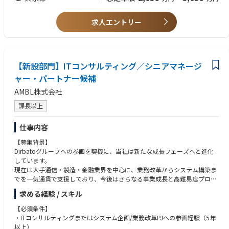
・都心部不動産の取得経験
また、社員のほとんどが私服で勤務をしております。
・権利調整、立ち退き、借地底地、区分集約、再開発、バリューアップ案
会社として時差出勤を推奨しており、出社時間や退社時間は柔軟に調整で
件の経験
求人エントリー
きます。
・一棟収益不動産、開発用地、ホテル、商業施設、オフィス等の取得経験
残業もほぼなく休日もしっかりと取れ、離職率も低く、好待遇な環境で
・自ら新規情報ルートを開拓し、仕入れ実績につなげた経験
す。
・宅地建物取引士資格
■当職種について
【新設部門】ITコンサルティング／シニアマネージ
【求める人物像】
当職種の社員の平均年収は4,082万円です（※インセンティブを含む平均
・自ら案件を探し、情報を取りに行ける方
ャー・パートナー候補
年収です）
・物件情報を受け取るだけでなく、案件化・事業化まで主体的に進められ
AMBL株式会社
経験年数や年齢に関わらず、成果に応じて評価される仕組みとなってお
る方
り、ご自身のスキルや実績に応じた報酬を得ることができます。
・不動産を「買えるか／買えないか」だけでなく、「どうすれば利益化で
課長以上
また当職種に業務従事する社員の平均年齢は38歳で、若手から中堅まで幅
きるか」で考えられる方
広い世代の社員が活躍しております。
・社内外の関係者を巻き込み、クロージングまで粘り強く進められる方
仕事内容
・収支、リスク、出口を踏まえて冷静に判断できる方
・アセットタイプにこだわらず、ビジネスチャンスを十何位捉えられる方
【募集背景】
・裁量の大きい環境で、自ら成果を出すことにやりがいを感じる方
Dirbatoグループへの参画を契機に、当社は新たな成長フェーズへと進化
しています。
現在は大手通信・製造・金融業界を中心に、業務改革からシステム構築ま
でを一気通貫で支援しており、今後はさらなる事業成長と高難易度プロジ
ェクトの推進を担うリーダー層の強化を進めています。
求める経験 / スキル
その事業中核を担うシニアマネージャー・パートナー候補として、複数プ
【必須条件】
ロジェクトのデリバリー統括やクライアント経営層とのビジネスリードを
・ITコンサルティングまたはシステム企画/業務改革PJへの参画経験（5年
お任せします。
以上）