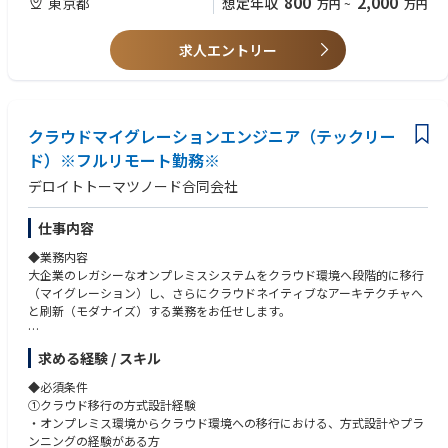
800
2,000
東京都
想定年収
万円
~
万円
るクラウドサービス基盤の設計
ロジェクトへの参画経験
・Azure AI Foundry,OpenAI Service,Machine Learning,AI Search, Prompt
・自動車業界クライアント向け：車両から発信される情報を集約、管理、
Flow etc
活用するグローバル基盤構築
求人エントリー
・Google Cloud Vertex AI,Agent Engine,Vertex AI Search,Gemini Enterpris
・自動車業界クライアント向け：車両から発信されるデータの蓄積と再利
e etc
用のためのDB基盤構築
・NVIDIA NIM,NeMo,Omniverse,Databricks - Agent Bricks
・電気通信事業クライアント向け：デジタルマーケティングシステムにお
けるAPIリアルタイム連携構築
データ基盤/活用：
・小売業クライアント向け：オンプレミスのクラウド移行
クラウドマイグレーションエンジニア（テックリー
・AWS Redshift / Athena,Glue,Kinesis Data Analytics,EMR,Kinesis + SNS/S
・電気ガス事業クライアント向け：生成AIアプリケーション（RAG/AIエー
ド）※フルリモート勤務※
QS,Glue Studio etc
ジェント）のプロトタイプ、本番開発におけるRAGチューニング・評価な
・Azure Synapse Analytics,Data Factory,Synapse Pipelines,HDInsight,Eve
デロイトトーマツノード合同会社
ど対応
nt Hubs,Data Factory etc
・デジタル通貨のパイロット実験のアドバイザリー
・Google Cloud BigQuery,Pub/Sub,★Dataplex,Dataflow etc
仕事内容
・Databricks,Snowflake
◆このポジションの魅力（業務の魅力）
◆業務内容
①「Biz（ビジネス）× Tech（技術）」を体現する、最上流からのコミッ
ローコード/ノーコード：
大企業のレガシーなオンプレミスシステムをクラウド環境へ段階的に移行
ト：
・Power Automate /Power Apps,UiPath,Blueprism,AutomationAnywher
（マイグレーション）し、さらにクラウドネイティブなアーキテクチャへ
実装フェーズだけでなく、テクノロジーのプロとして顧客の課題ヒアリン
e
と刷新（モダナイズ）する業務をお任せします。
グや抽出段階から深くコミットできます。顧客に最も近いポジションで、
・Dify,Gemini Enterprise,MS Copilot Studio
自分の技術がどうビジネスに直結するかを実感できます。
具体的な業務：
②デロイトグループの総合力を活かした「End to End」の経験：
求める経験 / スキル
EMTech：
①現行システムの分析と移行戦略の策定（最上流）：
DTCグループの他部門（戦略・業界特化コンサルタントなど）と密に連携
・★量子コンピュータ,★Physical AI - Robotics,★Web4
・レガシーシステム（オープン系、メインフレーム等）のソースコードや
するため、多様な業界・業種の最上流戦略から実装までを一気通貫で経験
◆必須条件
現行アーキテクチャの分析・設計の紐解き
可能。技術一辺倒に留まらない、ビジネス視点を持った市場価値の高いエ
①クラウド移行の方式設計経験
プログラミング言語/FW：
・ビジネスの継続性を担保した、段階的かつ最適なマイグレーションプラ
ンジニアへと成長できます。
・オンプレミス環境からクラウド環境への移行における、方式設計やプラ
・Python,Java,TypeScript,Node.js
ン（移行計画）の策定
③テックリードとして「技術」と「組織」を育てる面白さ：
ンニングの経験がある方