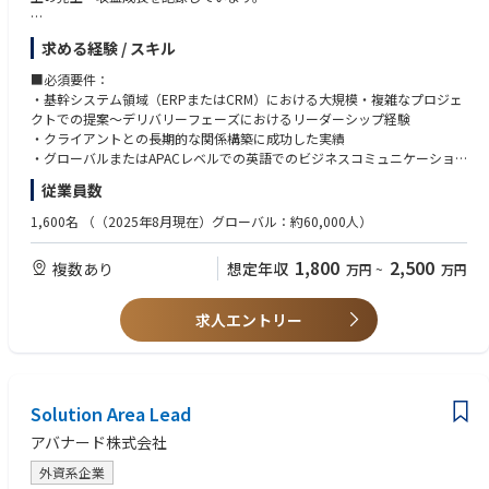
・流通・小売業界：データ分析自動化およびプロンプト活用研修設計支援
・製薬・日用品業界：マーケティングデータ分析（GA活用）支援
その中でも「Business Applications」は最も急成長しているソリューショ
求める経験 / スキル
ン領域であり、著しい成長を遂げています。
▼本ポジションの魅力
Avanadeでは、成果創出と結果重視の姿勢を持つリーダーを日本市場にお
■必須要件：
・経営層直下の裁量と影響力
迎えし、さらなる成長を牽引していただきたいと考えています。
・基幹システム領域（ERPまたはCRM）における大規模・複雑なプロジェ
-部門横断での事業推進/組織戦略立案に関与でき、経営レイヤーと並走す
クトでの提案～デリバリーフェーズにおけるリーダーシップ経験
るポジションです。
本ポジションは、日本市場におけるBusiness Applications領域の統括責任
・クライアントとの長期的な関係構築に成功した実績
・高難易度/大規模PJをリード
者として、以下のソリューションを対象に事業戦略の策定・実行を担って
・グローバルまたはAPACレベルでの英語でのビジネスコミュニケーショ
-億円規模/100人月超のプロジェクトなど、社会的インパクトの大きい案
いただきます
ン経験
従業員数
件に関与可能。
・Dynamics 365 CE（CRM）および関連アプリケーション
・組織成長を牽引するミッション
・Dynamics 365 F&O（ERP）
※Microsoft技術知見をお持ちでなくとも、オンプレミスのERP製品や他メ
1,600名
（（2025年8月現在）グローバル：約60,000人）
-マネージャー層を束ね、次世代リーダー育成やチーム拡大にも寄与できる
・Power Platform
ジャーERPなど（SAP、ORACLE）の特性を正しく理解しつつ、「その上
環境です。
でなぜ MS Dynamics365 が最適なのか」を業務・基盤双方の観点から語
1,800
2,500
複数あり
想定年収
・多様な業界×技術領域へのアプローチ
万円
~
万円
日本市場の営業・収益・財務目標の達成に向けた戦略立案と実行、品質管
り、クライアントの経営・IT課題の本質に踏み込み価値を訴求できるタイ
-通信/製造/金融/小売など多様なクライアントを対象に、DX構想/AI/クラ
理、クライアント満足度の向上をリードしていただきます。
プを求めています。
ウドなど幅広いテーマを推進
また、日本法人の経営陣ややグロースマーケットのリーダーと連携し、持
求人エントリー
続的な成長を実現するための施策を推進します。
■歓迎条件：
・Microsoft Dynamics ERP・CRMの導入経験
■主な業務内容
・MicrosoftやAccentureなどの大手パートナーとの協業経験
・戦略・事業開発
CRM、ERP、Power Platform、基幹システムに関する日本市場の戦略の策
Solution Area Lead
■求める人物像
定・実行
・組織およびビジネスのトランスフォーメーションのスピード感に応えら
アバナード株式会社
MicrosoftおよびAccenture Microsoft Business Groupとの連携によるGo-T
れるタフさ、柔軟性の高さ
o-Market戦略の構築
・プレイングマネージャー志向
外資系企業
クロスオファリング・クロスソリューション領域での成長機会の創出