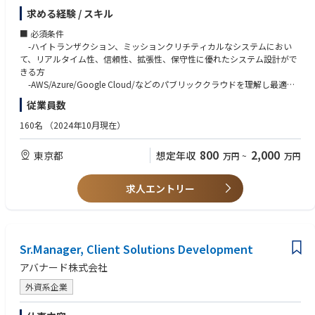
適応するため、ビジネスの仕組みづくりそのものを変革します。業界の深
ジェント）のプロトタイプ、本番開発におけるRAGチューニング・評価な
・Google Cloud BigQuery,Pub/Sub,★Dataplex,Dataflow etc
求める経験 / スキル
◆このポジションの魅力（業務の魅力）
い知見と高度な技術力を武器に、戦略構想から開発・運用まで「End to E
ど対応
・Databricks,Snowflake
①「Biz（ビジネス）× Tech（技術）」を体現する、最上流からのコミッ
nd（一気通貫）」で支援できる圧倒的な実績と難易度の高い案件が集まる
・デジタル通貨のパイロット実験のアドバイザリー
■ 必須条件
ト：
環境です。
ローコード/ノーコード：
-ハイトランザクション、ミッションクリチティカルなシステムにおい
実装フェーズだけでなく、テクノロジーのプロとして顧客の課題ヒアリン
◆取り扱うソリューション
・Power Automate /Power Apps,UiPath,Blueprism,AutomationAnywher
て、リアルタイム性、信頼性、拡張性、保守性に優れたシステム設計がで
グや抽出段階から深くコミットできます。顧客に最も近いポジションで、
◆業務内容
ビジネスのスピードに合わせ、モダンな開発環境を採用しています。
e
きる方
自分の技術がどうビジネスに直結するかを実感できます。
顧客の戦略的IT投資に対して、パブリッククラウドの採用計画の策定、競
開発手法： アジャイル（スクラム開発）
・Dify,Gemini Enterprise,MS Copilot Studio
-AWS/Azure/Google Cloud/などのパブリッククラウドを理解し最適な
②デロイトグループの総合力を活かした「End to End」の経験：
争力の高いシステム全体のグランドデザイン、モダンなアプリケーション
※クライアントや案件属性によって変更あり。
アーキテクチャデザインの提案ができる方
DTCグループの他部門（戦略・業界特化コンサルタントなど）と密に連携
従業員数
アーキテクチャ設計、およびクラウド運用コストの適正化等を担当いただ
EMTech：
するため、多様な業界・業種の最上流戦略から実装までを一気通貫で経験
きます。
Cloud:
・★量子コンピュータ,★Physical AI - Robotics,★Web4
■歓迎条件
160名
（2024年10月現在）
可能。技術一辺倒に留まらない、ビジネス視点を持った市場価値の高いエ
ミッションクリティカルな基幹業務システムから、ビッグデータを扱う大
・AWS,Azure,Google Cloud,OCI
-金融業における業務プロセス知識
ンジニアへと成長できます。
規模な情報系システムまで様々なシステムに携わることが可能です。
プログラミング言語/FW：
-EV車のデータを活用したビジネス知識
800
2,000
③テックリードとして「技術」と「組織」を育てる面白さ：
東京都
想定年収
万円
~
万円
AI/ML:
・Python,Java,TypeScript,Node.js
-ヘルスケア領域における法令に関する知識
プロダクトの成長に合わせた柔軟な技術選定やアーキテクチャ設計に裁量
具体的な業務：
・AWS Bedrock,SageMaker,Knowledge Base for Amazon Bedrock etc
・Flask,FastAPI,SpringBoot,React,Next.js,Vue.js,Nuxt.js
を持てるほか、チームビルディングやメンバー育成、開発環境の整備な
①クラウド採用計画の策定と最上流の提案（最上流）：
・Azure AI Foundry,OpenAI Service,Machine Learning,AI Search, Prompt
・LangChain/LangGraph,MLflow
■期待していること
求人エントリー
ど、組織づくりにも深く関わることができます。
・顧客の経営・ビジネス戦略を理解し、テクノロジー観点での課題ヒアリ
Flow etc
・★MicrosoftAgentFramework,★SemanticKernel,AutoGen
-高いコミュニケーション力、論理的思考力を持ち専門技術をわかりやす
ング、課題抽出、およびクラウド・アプリケーション刷新に向けたロード
・Google Cloud Vertex AI,Agent Engine,Vertex AI Search,Gemini Enterpris
・★MCP,★MCPPythonSDK,★FastMCP,★ROS2
い言葉で説明できること
◆キャリアについて
マップ策定
e etc
・★A2A,★AP2
-能動的に活動できること
D.Nodeでは、メンバーの志向性や強みに応じてキャリアを描くことが可
・高度な専門技術をクライアント（経営層・IT部門）へ説明・提案（効果
・NVIDIA NIM,NeMo,Omniverse,Databricks - Agent Bricks
-クライアントに対する効果的なプレゼンテーションができること
能です。
的なプレゼンテーションの実施）
Sr.Manager, Client Solutions Development
laC/CI：
-技術を統括しメンバーを率いるリーダーシップ力をお持ちなこと
①スペシャリスト
②ハイトランザクション・ミッションクリティカルなシステム設計：
データ基盤/活用：
・Terraform,CloudFormation,Ansible
アバナード株式会社
特定の技術領域（クラウド、生成AI、アーキテクチャなど）で高い専門性
・大規模かつ大量のデータ処理が走る環境において、リアルタイム性、信
・AWS Redshift / Athena,Glue,Kinesis Data Analytics,EMR,Kinesis + SNS/S
・GitHubActions,AWSCodePipeline,AzureDevOps,Jenkins
を発揮し、プロダクト開発（PD）や社内のコア技術を牽引します。
頼性、拡張性（スケーラビリティ）、保守性に優れた最適なシステムアー
QS,Glue Studio etc
外資系企業
②デリバリ/プレイングマネージャー
キテクチャのデザイン
・Azure Synapse Analytics,Data Factory,Synapse Pipelines,HDInsight,Eve
AIツール：
・大規模プロジェクトにおいて、マネジメントに専任しチームをデリバリ
・AWS / Azure / Google Cloud などの特性を見極めたマルチクラウド/ハ
nt Hubs,Data Factory etc
・MSCopilotStudio,M365Copilot,ChatBot(ChatGPTライク)