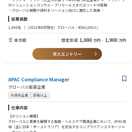
・テクノロジーR&D：新しいアイデアやプロトタイプの検証・開発。
監視/評価/セキュリティ：
のソリューションコンサル・プリセールスまたはリードの経験
・★Langfuse,★RAGAS,★RAGChecker,★mlFlow,★Datadog,Snyk
・グローバル戦略や資料をリージョン向けに適応した実績
■ Incubation & Platforms
・データ分析を通じた意思決定支援の経験
従業員数
・ソリューション・イノベーション：クライアントソリューションにイノ
※1 ★印以外：D.Nodeに組織としてノウハウがあるもの
・組織内外の複数レベルのステークホルダーとの連携経験
ベーションを組み込み、新しいソリューションをインキュベート。顧客価
※2 2025年12月時点
・マーケットの動向を理解し、ポートフォリオの実行・調整に活かせる知
1,600名
（（2025年8月現在）グローバル：約60,000人）
値を高め、市場トレンドに即応。
識
・プラットフォーム・イノベーション：ミッドマーケット向けに、再現可
1,000
1,900
東京都
想定年収
万円
~
万円
能でコスト効率の高い革新的プラットフォーム製品を開発。
■ Strategic Innovation Programs
求人エントリー
・イノベーション・マネジメント：特定のイノベーション施策をリード
し、クロスファンクショナルチームと協働。最新技術、プロセス改善、製
品開発に関するプロジェクトを推進。
【このポジションの魅力】
APAC Compliance Manager
・世界規模でのアバナードイノベーションネットワークに参加し、最先端
グローバル製薬企業
の知見を共有できる環境
・クライアントの未来を形づくるソリューション創出に直接関与
外資系企業
部長以上
・新しいアイデアを試し、プロトタイプから市場投入までをリードできる
裁量
仕事内容
・アバナードの成長戦略の中核を担う、ダイナミックで影響力のある役割
【ポジション概要】
グローバルに事業を展開する製薬・ヘルスケア関連企業において、APAC地
域（主に日本・オーストラリア）を担当するコンプライアンスマネージャ
ーポジションです。