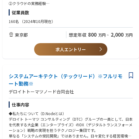
・Flask,FastAPI,SpringBoot,React,Next.js,Vue.js,Nuxt.js
②クラウド化・モダナイズに向けた要件定義・方式設計：
プロダクトの成長に合わせた柔軟な技術選定やアーキテクチャ設計に裁量
②クラウドの実務経験
・LangChain/LangGraph,MLflow
・クラウド化に必要な要件定義、およびオンプレからクラウド移行に向け
を持てるほか、チームビルディングやメンバー育成、開発環境の整備な
・システムアーキテクチャ設計の経験（外す）
・★MicrosoftAgentFramework,★SemanticKernel,AutoGen
従業員数
た方式設計
ど、組織づくりにも深く関わることができます。
・クラウドインフラの設計、構築、運用の実務経験（AWS、Azure、Goog
・★MCP,★MCPPythonSDK,★FastMCP,★ROS2
・クラウドネイティブ（マイクロサービス、サーバーレス等）を見据えた
le Cloudのうち1つ以上で可）
160名
（2024年10月現在）
・★A2A,★AP2
次世代システムアーキテクチャの設計
◆取り扱うソリューション
③マイグレーションの実行・テスト・検証：
ビジネスのスピードに合わせ、モダンな開発環境を採用しています。
◆歓迎条件
800
2,000
laC/CI：
東京都
想定年収
万円
~
万円
・クラウド上でのインフラ環境構築、データの移行、およびアプリケーシ
開発手法： アジャイル（スクラム開発）
①アプリケーション・レガシー領域の経験
・Terraform,CloudFormation,Ansible
ョンのクラウド適合化（リプラットフォーム）
※クライアントや案件属性によって変更あり。
・オープン系技術によるアプリケーション設計・開発経験（Java、Pytho
・GitHubActions,AWSCodePipeline,AzureDevOps,Jenkins
・移行フェーズにおける各種テスト・検証の計画と実行
n、PHP等）
求人エントリー
④クラウド環境での開発・継続的な運用改善
Cloud:
・レガシーシステムの分析、設計、開発経験
AIツール：
・クラウド上に移行したアプリケーションの開発・チューニング、および
・AWS,Azure,Google Cloud,OCI
.NET/C# アプリケーションのクラウド（JavaやPythonなど）への移行・
・MSCopilotStudio,M365Copilot,ChatBot(ChatGPTライク)
CI/CDパイプラインを活用した運用効率化・セキュリティの担保
リプラットフォーム経験
・GitHubCopilot,★Devin,★v0
AI/ML:
・COBOL言語、またはIBM z/OSに関する知識や経験（メインフレームか
案件事例：※本求人だけではなくD.Nodeでの過去案件を一部記載させて
・AWS Bedrock,SageMaker,Knowledge Base for Amazon Bedrock etc
システムアーキテクト（テックリード）※フルリモ
らの脱却案件で活かせます）
AIロボティクス：
いただきます※
・Azure AI Foundry,OpenAI Service,Machine Learning,AI Search, Prompt
②データ・モダンテクノロジーの経験
ート勤務※
・★SLAM,★Navigation,★強化学習・模倣学習・ロボット言語モデル
・自動車業界クライアント向け：複数システムのデータを一元的に連携す
Flow etc
・DBMSを用いたデータベースの設計・運用経験
デロイトトーマツノード合同会社
るクラウドサービス基盤の設計
・Google Cloud Vertex AI,Agent Engine,Vertex AI Search,Gemini Enterpris
・マイクロサービスアーキテクチャ、またはサーバーレスアーキテクチャ
データベース：
・自動車業界クライアント向け：車両から発信される情報を集約、管理、
e etc
に関する知識・経験
・各種RDS,NoSQL,★NewSQL,VectorDB,★GraphDB
活用するグローバル基盤構築
・NVIDIA NIM,NeMo,Omniverse,Databricks - Agent Bricks
・Docker / Kubernetesによるコンテナ技術の知識・経験
仕事内容
・自動車業界クライアント向け：車両から発信されるデータの蓄積と再利
・CI/CDパイプラインの設計、構築、運用経験（DevOpsの推進）
監視/評価/セキュリティ：
◆私たちについて（D.Nodeとは）
用のためのDB基盤構築
データ基盤/活用：
・セキュリティに関する知識・経験
・★Langfuse,★RAGAS,★RAGChecker,★mlFlow,★Datadog,Snyk
デロイト トーマツ コンサルティング（DTC）グループの一員として、日本
・電気通信事業クライアント向け：デジタルマーケティングシステムにお
・AWS Redshift / Athena,Glue,Kinesis Data Analytics,EMR,Kinesis + SNS/S
を代表する大企業（エンタープライズ）のDX（デジタルトランスフォーメ
けるAPIリアルタイム連携構築
QS,Glue Studio etc
※1 ★印以外：D.Nodeに組織としてノウハウがあるもの
ーション）戦略の実現を担うテクノロジー集団です。
・小売業クライアント向け：オンプレミスのクラウド移行
・Azure Synapse Analytics,Data Factory,Synapse Pipelines,HDInsight,Eve
※2 2025年12月時点
単なる「システムの受託開発」ではありません。日々変化する経営環境に
・電気ガス事業クライアント向け：生成AIアプリケーション（RAG/AIエー
nt Hubs,Data Factory etc