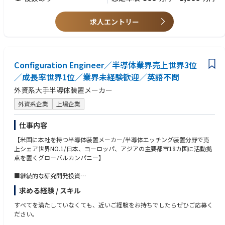
■Digital Identity
Digital Identity 領域では、情報システム利用におけるデジタルアイデンテ
求人エントリー
ィティの登録や変更などのライフサイクル管理や、本人であることを確認
する認証を行うためのソリューションを提供します。
■Data Protection
Data Protection領域は、ユーザが利用するドキュメントやアプリケーショ
Configuration Engineer／半導体業界売上世界3位
ンのセキュリティ対策及びコンプライアンス対策など、主にエンドポイン
／成長率世界1位／業界未経験歓迎／英語不問
トのセキュリティ対策を行うためのソリューションを提供します。
外資系大手半導体装置メーカー
■Cloud Security
外資系企業
上場企業
Cloud Security 領域では、クラウド基盤 (IaaS、PaaS、コンテナ等) にお
けるシステム環境の堅牢化や、不審なアクティビティを検知するためのソ
仕事内容
リューションを提供します。
【米国に本社を持つ半導体装置メーカー/半導体エッチング装置分野で売
【サービス・技術領域】
上シェア世界NO.1/日本、ヨーロッパ、アジアの主要都市18カ国に活動拠
Microsoft 365 E5
点を置くグローバルカンパニー】
Entra ID(Azure AD)
Entra SSE
■継続的な研究開発投資
Microsoft Defender for Endpoint
最先端技術を提供し続けるため、売上高の【10～15％】を研究開発に継続
Microsoft Defender for Identity
求める経験 / スキル
的に投資しています。
Microsoft Defender for Cloud
すべてを満たしていなくても、近いご経験をお持ちでしたらぜひご応募く
Azure Application Proxy
■業務内容
ださい。
Azure Firewall
•半導体製造装置（CVD又はEtch又はClean）の仕様決定を促し、仕様決定