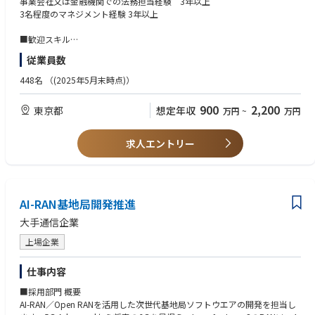
事業会社又は金融機関での法務担当経験 3年以上
らも、新規サービスの立ち上げやブロックチェーン領域への挑戦など、ス
大手コンサルティングファームの基幹システム刷新プロジェクトにおい
3名程度のマネジメント経験 3年以上
タートアップ的なスピードと柔軟さをあわせ持つ独自のポジションにあり
て、クラウド移行（Azure）を含むスクラム開発体制を再構築。専門性の
ます。
高いエンジニアをアサインし、TypeScript/Node.jsによる開発推進、Play
■歓迎スキル
wrightを用いた自動テスト導入など、技術面からプロジェクトの立て直し
利用者交付書面の作成経験者
従業員数
インフラ、セキュリティ、バックエンドといったプロダクトの基盤は、す
を支援しました。QA体制の構築や他ベンダーとの連携も担い、品質・スピ
金融機関所属で当局との折衝経験者
べて自社開発。数秒単位で価格が動く世界においても、安定かつスケーラ
ード両面での改善に貢献しました。
複数の関係者の認識を合わせながら自ら物事を前に進めることができるプ
448名
（(2025年5月末時点)）
ブルな体験を提供することは、シンプルながら極めて高度なチャレンジで
・生成AI（LLM）開発・社内活用推進プロジェクト
ロジェクトマネジメントスキル
す。こうした技術的課題を楽しめる方が、金融やEC、SaaSなどさまざま
900
2,200
東京都
想定年収
万円
~
万円
な業界からジョインし、活躍しています。
◎組織について
■求める人物像
当社はワンプール制を採用しており、プロジェクトに応じて柔軟かつ最適
様々なバックグラウンド・異なるスキル経験を持つメンバーの意見を尊重
コインチェックが求めているのは、「クリプトに詳しい方」だけではあり
なチームを組成できる、少数精鋭の組織体制です。
できること
求人エントリー
ません。「今は詳しくないけれど、社会構造を変える技術に携わりたい」
組織規模がコンパクトな分、年齢や年次に関係なく意見を出し合えるフラ
誠実な行動や共感で人やチームを動かせること
「未知のドメインに挑戦したい」といった熱量を持つ方を歓迎していま
ットな文化が根づいており、入社間もない若手が提案した施策が即座に事
自らの役割のみに満足せず、あらゆる課題を自分ごと化できること
す。
業改善につながるケースも珍しくありません。
仮説から逆算思考ができる、課題解決思考ができる、FACTに基づいて議
個人の主体性が事業成長に直結するやりがいを感じられる環境です。
論・行動ができること
私たちと一緒に、次の経済基盤を創り出しませんか？
AI-RAN基地局開発推進
早く実行し、早く改善する為の行動ができること
新しい分野・プロダクトへの興味関心があること
大手通信企業
■現状の課題
・組織基盤の強化
上場企業
ナスダック上場および金商法対応に伴い、プロジェクトが質・量ともに増
加しています。さらなる事業加速と強固なガバナンスを両立させるため、
仕事内容
組織キャパシティの一段階引き上げが急務となっています。
・専門知見の深化
■採用部門 概要
より専門的かつ実務的な知見を持つ人材を配置し、事業スピードを落とさ
AI-RAN／Open RANを活用した次世代基地局ソフトウエアの開発を担当し
ずに守りを固める体制構築が急務です。