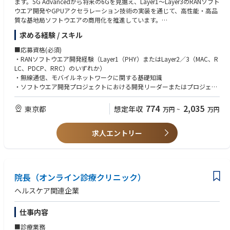
ます。5G Advancedから将来の6Gを見据え、Layer1～Layer3のRANソフト
これらを解決するためには、人材・組織の強化が必要であると考えていま
ウエア開発やGPUアクセラレーション技術の実装を通じて、高性能・高品
す。
質な基地局ソフトウエアの商用化を推進しています。
求める経験 / スキル
■配属部門について
■職務内容
・法務・コンプライアンス本部は約20名、プロパーの社員に加え外部アド
【ミッション】
■応募資格(必須)
バイザー、警察からの出向者等、多様なバックグラウンドのプロフェッシ
AI-RAN基地局開発を推進し、開発プロセスおよび開発体制の継続的な改善
・RANソフトウエア開発経験（Layer1（PHY）またはLayer2／3（MAC、R
ョナルが在籍しています。同本部は法務・コンプライアンス部(法務・審査
を通じて、5G Advancedおよび将来の6G時代を支える基地局ソフトウエ
LC、PDCP、RRC）のいずれか）
グループ、コンプライアンスグループ)、金融犯罪対策部にて構成されてい
アの商用化に貢献していただきます。
・無線通信、モバイルネットワークに関する基礎知識
ます。
・ソフトウエア開発プロジェクトにおける開発リーダーまたはプロジェク
・「論理的思考」を重視しながらも、ドライすぎず、日常的な雑談やコミ
【主な業務】
ト推進経験
ュニケーションを大切にする心の余裕を持ったチームです。
・AI-RAN基地局開発の推進
・開発計画策定、進捗管理、品質管理の実務経験
774
2,035
東京都
想定年収
万円
~
万円
・開発計画の策定および進捗・品質管理
＜チームのミッションと役割＞
・開発チーム横断での課題管理・推進
■応募資格(歓迎)
当本部は、「ソリューションプロバイダー」と「ゲートキーパー」という
・開発プロセスおよび開発体制の継続的な改善
求人エントリー
・C／C++などを用いた組込み／通信ソフトウエア開発経験
2つの重要な役割を両輪（表裏一体）として担っています。
・Open RAN、vRAN、AI-RANなど次世代RANアーキテクチャに関する知
【具体的な業務】
識・開発経験
ソリューションプロバイダー: 新規事業やサービスの立ち上げ時、法規制
・プロジェクト計画・マイルストーンの策定および進捗管理
・アジャイル開発、DevOpsに関する知識・実務経験
を正しく理解・整理した上で、事業を前に進めるための具体的な解決策や
・開発プロセス・開発フローの改善
・Git／GitHubを利用したチーム開発経験
プロセスを提案します。
院長（オンライン診療クリニック）
・品質・生産性向上に向けた施策の企画・推進
・英語による社内外とのコミュニケーション能力
ゲートキーパー: 法令遵守の観点から守るべき一線を守り、企業と顧客を
・開発チーム、関係部門およびパートナーとの調整・課題解決
・英語ドキュメントの読解
ヘルスケア関連企業
安全に保護します。
・プロジェクト状況の可視化およびレポーティング
ただ「ダメ」と止めるのではなく、「こちらに進むためにはどうすべき
仕事内容
か」を論理的に整理し、事業推進と適正なリスク管理を同時に実現しま
■仕事の魅力
す。
・AI-RAN／Open RANの商用化を支える開発推進の中核として活躍できま
■診療業務