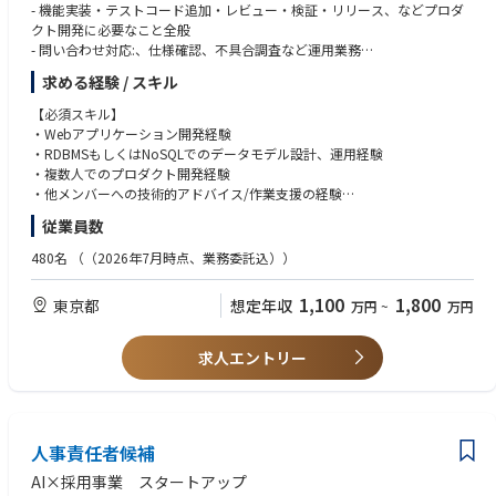
・APAC地域のコンプライアンス関連規程やガイドラインの整備・改訂
- 機能実装・テストコード追加・レビュー・検証・リリース、などプロダ
・社内からの問い合わせ対応
クト開発に必要なこと全般
・年間コンプライアンストレーニング計画の策定
- 問い合わせ対応:、仕様確認、不具合調査など運用業務
・教育研修および社内啓発施策の企画・運営
- DBのテーブル設計やパフォーマンス改善
求める経験 / スキル
・新入社員研修や営業・代理店向け研修の実施
- 監視業務含むシステム信頼性向上
・コンプライアンス関連資料や教育コンテンツのローカライズ支援
- プロダクトマネージャーやデザイナーと協働し仕様検討
【必須スキル】
- 中長期を見据えた技術戦略の立案や実行
・Webアプリケーション開発経験
■調査・リスクマネジメント
- 他メンバーへの技術的アドバイス/作業支援 など
・RDBMSもしくはNoSQLでのデータモデル設計、運用経験
・内部通報案件やコンプライアンス事案の調査対応
・複数人でのプロダクト開発経験
・関係者ヒアリング、調査報告書作成、是正措置の推進
【開発チームについて】
・他メンバーへの技術的アドバイス/作業支援の経験
・人事部門と連携した再発防止策や指導対応
・NotionによるKanban運用
・中長期を見据えた技術戦略の立案、実行の経験
・監査・モニタリング活動を活用したリスク低減施策の推進
従業員数
・アジャイル思想に基づく小規模高頻度リリース
・テックリード等の技術に関する意思決定責任者の経験
・週次ふりかえり開催
480名
（（2026年7月時点、業務委託込））
■コンプライアンス監査・モニタリング
【歓迎スキル】
・APAC地域におけるコンプライアンスリスクアセスメントの実施
【開発環境】
・Dockerなどのコンテナ技術を利用したシステム開発
・年間監査・モニタリング計画の策定および実行
1,100
1,800
東京都
想定年収
万円
~
万円
・開発言語: PHP, TypeScript
・ISUCON等のパフォーマンス・チューニングの経験
・講演会、販促活動、営業同行、各種記録類のモニタリング
・フレームワーク: Laravel, Express
・画像認識や推論モデルなど多岐にわたるAIモデル開発
・グローバル本社への定期レポーティング
・インフラプラットフォーム: Amazon Web Services
求人エントリー
・モニタリング結果を踏まえた業務改善・プロセス改善の推進
・データベース: PostgreSQL
【求める人物像】
・ソースコード管理: GitHub
・主体的に行動し、自らの領域だけに囚われずプロダクトを俯瞰し常に改
【ポジションの特徴】
・CI/CD: CircleCI
善に向けて取り組める方
・APAC地域を担当するリージョナルポジション
・ドキュメント:Google Workspace
・新規システム開発・改修・運用・業務自動化等の技術的な挑戦に主体的
・日本・海外双方のステークホルダーと連携するグローバルな環境
・チャット: Slack
人事責任者候補
に没頭、オーナーシップをもって取り組むことができるエンジニアの方
・HCP対応、販促審査、教育研修、内部調査、監査・モニタリングまで幅
・タスク管理：Notion
・AIやブロックチェーン等最新技術を積極的に学習して顧客オリエンテッ
広いコンプライアンス業務に関与可能
AI×採用事業 スタートアップ
ドなサービス構築に向け社内外のシステムに実装させたい方