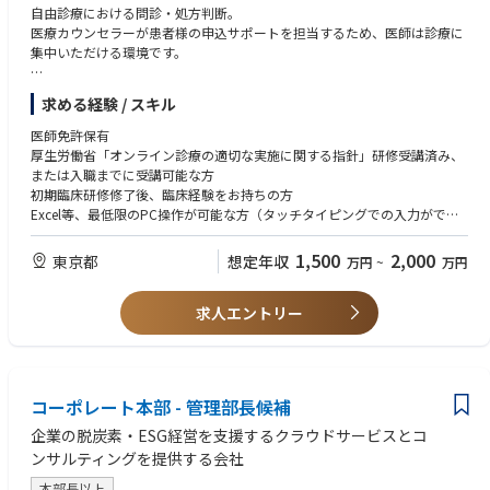
す。
自由診療における問診・処方判断。
■主に担当していただくこと
・最先端のRANソフトウエア開発を技術・プロジェクトマネジメントの両
医療カウンセラーが患者様の申込サポートを担当するため、医師は診療に
・契約書の作成・レビュー
面から推進できます。
集中いただける環境です。
国内外のパートナー企業や取引先との各種契約書（業務提携、システム開
・開発プロセスや開発体制の継続的な改善を通じて、開発組織全体へ大き
発等）を法務面から審査・作成します。
なインパクトを与えることができます。
対応件数目安：診療内容や患者様の状況により変動しますが、多い時間帯
ビジネス部門と一緒に契約内容に潜む法務リスクを洗い出します。
求める経験 / スキル
・次世代モバイルネットワークの実現に貢献できます。
で5〜8件/時程度を想定。
・外部委託先管理業務
既存患者様を引き継ぐ形でのスタートとなるため、ゼロからの集患は必要
医師免許保有
委託先の選定・評価・定期モニタリングをビジネス部門が行うための、枠
ありません。
厚生労働省「オンライン診療の適切な実施に関する指針」研修受講済み、
組みを策定し管理します。
※既存患者様の診療情報の引き継ぎにあたっては、個人情報保護法に基づ
または入職までに受講可能な方
・当社の新サービスのスキーム設計等、当社サービスに係る法的問題の検
き、本人同意の取得または適法な第三者提供の根拠を確認したうえで実施
初期臨床研修修了後、臨床経験をお持ちの方
証
します。
Excel等、最低限のPC操作が可能な方（タッチタイピングでの入力ができ
新規事業や新サービスの企画・開発段階で、法的な実現可能性を検討し、
るレベルを想定しています）
ビジネス部門にアドバイスします。
■事業推進業務
医師としての専門性を活かしながら、診療だけでなく事業づくりや経営に
1,500
2,000
・顧客交付書面の作成
東京都
想定年収
万円
~
万円
診療プロトコルの整備・品質管理
も関わりたい方
お客様に提供する利用規約や取引説明書、リスク説明書などを作成・管理
診療データをもとにしたサービス改善提案
ビジネス・数字への興味・関心がある方
します。
新診療科目・新メニューの立ち上げ参画
求人エントリー
自由診療・美容クリニック・オンライン診療の経験
法令で定められた要件を満たしつつ、お客様にとって分かりやすい内容で
通販・D2Cモデルと連携した医師目線でのフィードバック
D2C・通販・サブスク型ビジネスへの理解または強い興味
あることを重視します。
広告運用・CS・カウンセラー管理・システム・集客・事務オペレーション
「将来開業したい」「事業をやってみたい」という志向
・自主規制団体・金融庁の対応（各種報告書の作成、窓口対応など）
はグループ側で体制構築を進めます。
金融庁や自主規制団体（JVCEA）への定期的な報告書を作成・提出しま
医療機関としての診療品質・安全管理・診療プロトコルの整備については
す。
コーポレート本部 - 管理部長候補
院長として関与いただきますが、それ以外の経営実務は丸投げにはなりま
当局からの照会対応や立入検査時の窓口として、円滑なコミュニケーショ
せん。
企業の脱炭素・ESG経営を支援するクラウドサービスとコ
ンを担います。
・暗号資産の取扱審査
ンサルティングを提供する会社
新規に上場を検討する暗号資産について、法規制やマネー・ローンダリン
本部長以上