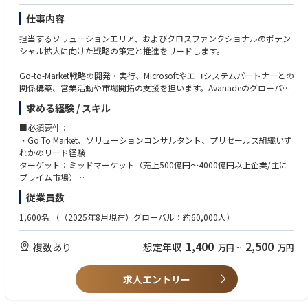
・顧客志向の高さ（直接の顧客対応も厭わない姿勢）
・日本市場の戦略と、グローバル・APACそれぞれの戦略を理解し整合性
仕事内容
・営業支援
を図れるバランス感覚のある方
営業チームとの連携による提案活動の支援
担当するソリューションエリア、およびクロスファンクショナルのポテン
・業界でのプレゼンスを高めるための発信力に興味関心のある方
ソリューション設計・提案の監修と利益率の確保
シャル拡大に向けた戦略の策定と推進をリードします。
地域の財務目標に対する予測分析と報告
Go-to-Market戦略の開発・実行、Microsoftやエコシステムパートナーとの
・デリバリー・クライアント対応
関係構築、営業活動や市場開拓の支援を担います。Avanadeのグローバル
エグゼクティブレベルでのクライアント対応と満足度向上
機能・日本市場・各ソリューションチーム間の連携を推進し、クライアン
求める経験 / スキル
プロジェクトの成功事例の創出と展開
トニーズに応える一貫性・スケーラビリティ・迅速性を確保します。
デリバリーリードとの連携による課題解決と成果最大化
■必須要件：
ソリューションエリアについて：
・Go To Market、ソリューションコンサルタント、プリセールス組織いず
・組織・人材開発
Cloud&AI Platforms/AI Business Solutions/Security
れかのリード経験
人材配置・育成戦略の立案と実行
https://www.avanade.com/ja-jp/services/integrated-solutions
ターゲット：ミッドマーケット（売上500億円～4000億円以上企業/主に
オフショアチームとの連携による最適なリソース活用
プライム市場）
マネージドサービスの拡大と長期的なクライアント関係の構築
■主な業務内容
従業員数
Go-to-Market戦略とソリューション開発
・いずれかの技術知見（Cloud&AI Platforms/AI Business Solutions/Securi
・各ソリューションエンジニア・クロスファンクショナルチームのリーダ
ty）
1,600名
（（2025年8月現在）グローバル：約60,000人）
ーシップと連携し、GTM戦略を策定・実行
・ソリューションオファリングのパッケージ化とスケーラビリティを推進
・テクノロジーを組み合わせたクロスセルおよびクロスファンクショナル
1,400
2,500
複数あり
想定年収
万円
~
万円
・地域チームとの強固なネットワーク構築、ベストプラクティスや市場イ
な視点でのクライアントプロジェクトの経験
ンサイトの収集
・GTM拡大に向けた投資計画の策定
・グローバルまたはAPACレベルでの英語でのビジネスコミュニケーショ
求人エントリー
ン経験
Microsoftおよびエコシステムパートナーとの戦略的関係構築