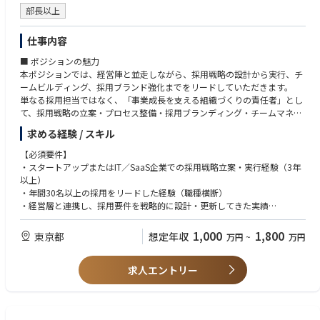
・経営層や海外本社との接点が多く、事業に近い立場でコンプライアンス
・Mission「次世代によりよい世界を」に共感し、主体的かつ自由に企業カ
部長以上
推進を担えるポジション
ルチャーをゼロから一緒に創りあげていきたい方
・製薬・ヘルスケア業界における高度なコンプライアンス経験を積むこと
仕事内容
ができる環境
■ ポジションの魅力
本ポジションでは、経営陣と並走しながら、採用戦略の設計から実行、チ
ームビルディング、採用ブランド強化までをリードしていただきます。
単なる採用担当ではなく、「事業成長を支える組織づくりの責任者」とし
て、採用戦略の立案・プロセス整備・採用ブランディング・チームマネジ
メントを一気通貫で推進していただきます。
求める経験 / スキル
■ ミッション
【必須要件】
経営戦略と一体化した採用戦略を描き、“組織の成長曲線”を“採用の仕組
・スタートアップまたはIT／SaaS企業での採用戦略立案・実行経験（3年
み”で再現していただくポジションです。
以上）
・年間30名以上の採用をリードした経験（職種横断）
業務イメージ：
・経営層と連携し、採用要件を戦略的に設計・更新してきた実績
・経営・事業戦略を理解し、採用の優先順位と要件を設計
・採用KPIの設計・分析・改善の実務経験
・各事業の成長計画と人材要件を連動させ、最適な採用ポートフォリオを
・ATS・スカウトツール・CRM等の運用・改善経験
1,000
1,800
東京都
想定年収
万円
~
万円
設計
・部門責任者・経営層・エージェント・候補者を巻き込む調整力
・採用チャネル・ブランディング・選考プロセスを再構築し、スピードと
・経営課題を採用課題へ翻訳できる思考力
質を両立
求人エントリー
・採用広報や面接官育成など、社内外をリードできる発信力
・採用活動を「オペレーション」から「経営レバー」へと引き上げる
・採用後の活躍・定着を見据えた“採用の質”を定量的に可視化
【歓迎スキル】
・急成長スタートアップ（シリーズA〜B）での採用リード経験
■ 業務内容