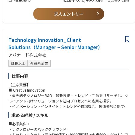
EMTech：
■歓迎条件：
・★量子コンピュータ,★Physical AI - Robotics,★Web4
・戦略的パートナー（Microsoftなど）との協業経験
求人エントリー
プログラミング言語/FW：
■求める人物像
・Python,Java,TypeScript,Node.js
・組織およびビジネスのトランスフォーメーションのスピード感に応えら
・Flask,FastAPI,SpringBoot,React,Next.js,Vue.js,Nuxt.js
れるタフさ、柔軟性の高さ
・LangChain/LangGraph,MLflow
Technology Innovation_Client
・プレイングマネージャー志向
・★MicrosoftAgentFramework,★SemanticKernel,AutoGen
・顧客志向の高さ（直接の顧客対応も厭わない姿勢）
Solutions（Manager ~ Senior Manager）
・★MCP,★MCPPythonSDK,★FastMCP,★ROS2
・日本市場の戦略と、グローバル・APACそれぞれの戦略を理解し整合性
・★A2A,★AP2
アバナード株式会社
を図れるバランス感覚のある方
課長以上
外資系企業
laC/CI：
・Terraform,CloudFormation,Ansible
・GitHubActions,AWSCodePipeline,AzureDevOps,Jenkins
仕事内容
【主な責務】
AIツール：
■ Creative Innovation
・MSCopilotStudio,M365Copilot,ChatBot(ChatGPTライク)
・最先端テクノロジーR&D：最新技術・トレンド・手法をリサーチし、ク
・GitHubCopilot,★Devin,★v0
ライアント向けソリューションや社内プロセスへの応用を探求。
・イノベーション・インサイト：トレンドや市場機会、技術発展に関する
AIロボティクス：
データを収集・分析し、リーダーシップメッセージを発信。社内外へのイ
・★SLAM,★Navigation,★強化学習・模倣学習・ロボット言語モデル
求める経験 / スキル
ノベーション情報発信や、リージョン横断のネットワーク構築による知
識・アイデア共有を推進。
データベース：
■必須条件：
・クライアント・イノベーション：クライアントと直接連携し、イノベー
・各種RDS,NoSQL,★NewSQL,VectorDB,★GraphDB
・テクノロジーのバックグラウンド
ション機会を創出。革新的ソリューション導入の専門知識を提供。
・ミッドマーケット（売上500億円～4000億円以上企業がターゲット）で