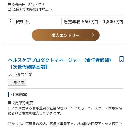
Azure Policy
後の変更を管理する
■応募条件（いずれか）
MPIP (Microsoft Purview Information Protection)
•顧客からの要求仕様と出荷装置仕様との整合をとる作業
1) 現職務での経験2年以上
Microsoft Intune
- 顧客・社内関係部門・協力会社へ装置仕様・作業区分を説明し、合意を
2) Management及び Project管理能力尚可
Microsoft Sentinel
得るまでを担当する
3) 部署・年齢など壁なく積極的に国内(社内外)及び海外とコミュニケーシ
550
1,800
Copilot for Security
神奈川県
想定年収
万円
~
万円
•装置の仕様書および設計図書の作成
ョンをとれる方
SIEM
•国内手配品の選定、予算の立案、購入および予算管理
4) お互いを尊重するチームワークを持つ方
SOC
•搬入および機器接続作業の管理業務
求人エントリー
5) ⾃分から積極的に⾏動できる方
• 出張比率：通常は0~5%
※未経験者でも意欲のある方歓迎です。
【実績（一例）】
・ゼロトラストセキュリティアセスメント
■当社特徴：
■経験・資格
・AD・Windowサーバーセキュリティアセスメント
半導体製造装置において圧倒的な技術力と装置性能で、世界の主要半導体
1) 大卒以上（理系）
・オンプレミスActive Directry移行支援
ヘルスケアプロダクトマネージャー（責任者候補）
メーカーからも評価を受けており、半導体エッチング装置において世界N
2) 機械または電気の業務経験をお持ちの方
・Microsoft Purviewによる情報漏洩対策導入支援
o.1のマーケットシェアを持っています。当社を世界トップクラスの企業
【次世代戦略本部】
3) Management及び Project管理能力尚可
・Entra IDによるIDガバナンス導入支援
へと導いたもの、それは、お客様のニーズにマッチしたソリューションを
4) 会社の経営方針等を理解し、実践できる方
・Azure OpenAIインフラセキュリティアセスメント
大手通信企業
提供できる「最先端の技術力」に加えて、ボーダレスに連携するチームワ
5) ラム装置の知識をお持ちの方尚可
・Copilot for Security導入・活用支援
ークです。多様な文化やバックグラウンドを持った社員がお互いのアイデ
6) 部署・年齢など壁なく積極的に国内(社内外)及び海外とコミュニケーシ
上場企業
・Together we do what matters.
アや意見を尊重し、チームとしてひとつの目標を目指す事で、数々の最先
ョンをとれる方
端技術やイノベーションを生み出してきました。日本の半導体メーカーの
7) 英語コミュニケーションスキル（目安TOEIC 500点以上）
【仕事内容について】
仕事内容
要求に応えるために、日本国内のエンジニアだけでなく、アメリカ本社や
8) お互いを尊重するチームワークを持つ方
マネージャークラス：複数プロジェクトの管理を中心にご経験に応じ以下
他の拠点のエンジニアとチームを組む、あるいは日本のエンジニアが他の
9) ⾃分から積極的に⾏動できる方
■採用部門 概要
役割を想定
拠点のプロジェクトに参加することもあります。
10) 取引先との問い合わせや折衝、手続き、納品の受け入れなどの業務経
日本が直面する最も重要な社会課題の一つである、ヘルスケア・医療領域
・デリバリー計画の具体化と進捗管理、コスト管理
験をお持ちの方尚可
における事業を拡大していきます。
・デリバリー推進に関わる課題やリスク対応
・プロジェクトメンバーのチーミング、業務管理
私たちは、医療費の増大、医療従事者不足、地域間の医療アクセス格差、
・プリセールス～ソリューション提案
社会保障制度の持続可能性など、本領域における課題を事業として持続性