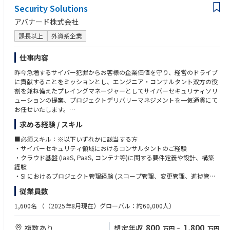
・ピープル／カルチャー領域（評価・育成・制度設計など）の経験
Security Solutions
【1】採用戦略の立案・推進
・経営企画／HRBP／事業推進との協働経験
・事業戦略・組織戦略に基づく採用計画の改変
・ダイレクトリクルーティング／リファラル採用の成功事例
アバナード株式会社
・採用ポジションの優先順位設計・採用目標の定量化
・データドリブンHR（採用分析・レポーティング）への知見
・CEO・各部門責任者との採用要件定義／要件策定ミーティングのリード
課長以上
外資系企業
【求める人物像】
【2】採用プロセス設計・実行
・経営戦略を採用戦略に翻訳し、実行まで落とし込める方
仕事内容
・スカウト・エージェント・リファラル・ダイレクトリクルーティングの
・採用活動を「仕組み」としてスケールさせる視点を持つ方
昨今急増するサイバー犯罪からお客様の企業価値を守り、経営のドライブ
最適化
・現場に深く入り、スピード感を持って意思決定できる方
に貢献することをミッションとし、エンジニア・コンサルタント双方の役
・面接設計・評価基準策定・カルチャーフィット定義の整備
・変化の激しい環境でも、柔軟に課題を発見・解決できる方
割を兼ね備えたプレイングマネージャーとしてサイバーセキュリティソリ
・採用進捗KPI（応募〜内定〜入社）のモニタリング／改善サイクル構築
・採用を“会社を強くする経営行為”と捉えられる方
ューションの提案、プロジェクトデリバリーマネジメントを一気通貫にて
お任せいたします。
【3】採用チームの立ち上げ・マネジメント
・採用担当者・コーディネーター・広報担当のマネジメント
求める経験 / スキル
【セキュリティソリューション領域】
・採用プロセスのオペレーション標準化／自動化／データ化
ご経験を考慮したうえで以下いずれかの領域を担当いただきます。
・採用ナレッジの体系化（Notion・ATS・Slack等の基盤整備）
■必須スキル：※以下いずれかに該当する方
顧客に応じたオーダーメイドのソリューション提案の為、領域がまたぐケ
・サイバーセキュリティ領域におけるコンサルタントのご経験
ースもございます。
【4】採用ブランディング・コミュニケーション
・クラウド基盤 (IaaS, PaaS, コンテナ等)に関する要件定義や設計、構築
Azure・M365を中心としながらもマルチクラウドの概念を持ち幅広くセキ
・候補者体験（Candidate Experience）の設計・改善
経験
ュリティの知見を身に着けることが可能です。
・採用サイト／SNSなどを活用した採用広報戦略の構築
・SI におけるプロジェクト管理経験 (スコープ管理、変更管理、進捗管
・経営メッセージ・プロダクトストーリーを候補者目線で再構成
理、品質管理、コスト管理、リスク管理など)
従業員数
■Cyber Defense
Cyber Defense領域では、ネットワークやサーバー機器、端末等各エンド
【5】データドリブンな採用マネジメント
1,600名
（（2025年8月現在）グローバル：約60,000人）
ポイントおけるシステム情報やユーザのアクティビティを収集および分析
・採用単価・チャネル別ROI・通過率・定着率などの数値分析
し、対策を行うためのソリューションを提供します。
・各部門の採用パフォーマンス可視化と改善提案
800
1,800
複数あり
想定年収
万円
~
万円
・採用における「質×スピード×コスト」の最適化