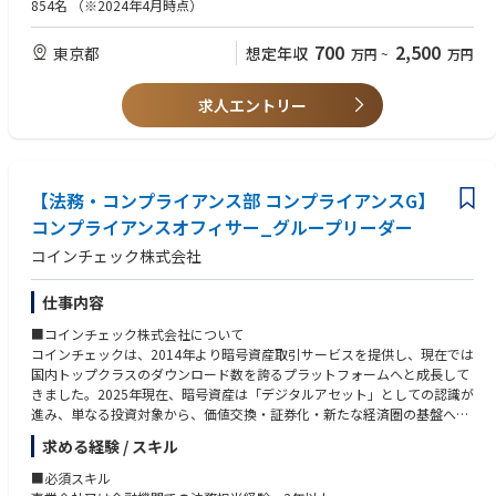
・リーダー以上のマネジメント経験（規模感／期間不問）
854名
（※2024年4月時点）
で、クライアントの状況に応じて柔軟に関与いただきます。
・非IT部門や現場の方々とも、丁寧に会話しながら物事を前に進めたご経
◆生成AIなどの最新技術を活用した構想策定
験
700
2,500
東京都
想定年収
万円
~
万円
◆PoC（概念実証）の計画策定と、実行環境の構築を含めた実践的支援
・相手の立場や背景を汲みながら、わかりやすく説明・交渉するのが得意
◆システム刷新における要件定義・設計・PMO支援
な方
◆開発体制の強化（アジャイルコーチとして参画し、スピーディで柔軟な
・組織課題に対して主体的に業務改善に取り組まれたご経験
求人エントリー
開発を支援）
・アジャイル/スクラムへの興味関心
◆スタートアップや成長企業の開発組織の立ち上げや内製化のサポート
◎求める人物像
◎アサインプロジェクト例
・自分の役割に責任を持ちつつ、周りを巻き込んで動ける方
・製造業会社様のDX支援
【法務・コンプライアンス部 コンプライアンスG】
・年齢や役職に関係なく、フィードバックを受け取って行動に移せる柔軟
大手製造業におけるデジタルマーケティング推進に向けて、構想策定から
さがある方
コンプライアンスオフィサー_グループリーダー
PoCの設計・実行までを支援。社内に専門人材が不在の中、マーケティン
・「どうやったらもっと良くなるか？」を考えて、行動までできる方
コインチェック株式会社
グ業務の設計とプロセス定着を両立し、実行可能な業務改革モデルを構築
・困っているメンバーに気づいて、声をかけてくれるような方
しました。部門横断の連携を促進し、マーケティングの全社展開に向けた
・「やってみたい」と思ったら、まず手を動かしてみるチャレンジ精神が
実行体制の土台づくりを実現しました。
ある方
仕事内容
・IPO準備中スタートアップ会社様の基盤システム刷新プロジェクト
■コインチェック株式会社について
・大手保険会社の業務改善プロジェクト
コインチェックは、2014年より暗号資産取引サービスを提供し、現在では
大手生命保険会社において、生成AIを活用したRAG（Retrieval-Augmented
国内トップクラスのダウンロード数を誇るプラットフォームへと成長して
Generation）構築を支援。ESG評価などに用いる膨大な非構造データの整
きました。2025年現在、暗号資産は「デジタルアセット」としての認識が
理・活用を目的に、システム化構想からアジャイル型チームの立ち上げ、
進み、単なる投資対象から、価値交換・証券化・新たな経済圏の基盤へと
実行計画策定までを一気通貫でリードしました。業務部門・企画部門・情
変容しつつあります。
報システム部など部門横断の合意形成を図り、デジタル活用に向けた組織
求める経験 / スキル
変革を後押ししました。
私たちはこの社会的な変化を、サービスとして実装するテック集団です。
・大手外資コンサル企業の社内基幹システムのクラウドマイグレーション
■必須スキル
マネックスグループの一員として、高いコンプライアンス水準を守りなが
プロジェクト