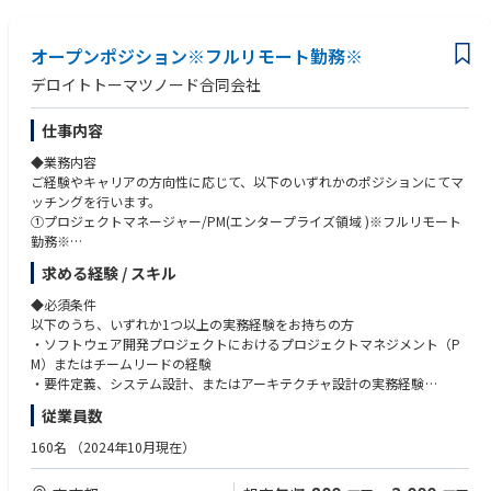
組織や働くメンバーに関する情報
いただきます※
◆歓迎条件
コインチェック株式会社 公式note
・自動車業界クライアント向け：複数システムのデータを一元的に連携す
①先端技術・モダンな開発手法への知見
「法令遵守」と「事業推進」を両立させるチームへ 。 コインチェック法
オープンポジション※フルリモート勤務※
るクラウドサービス基盤の設計
・AWSなどのクラウドを用いたサーバーレスアプリケーションの開発経験
務・コンプライアンス本部・執行役員 北田氏インタビュー
・自動車業界クライアント向け：車両から発信される情報を集約、管理、
・マイクロサービス（Microservices）の実装経験
デロイトトーマツノード合同会社
活用するグローバル基盤構築
・生成AI（LLM等）を用いたシステムの開発経験
・自動車業界クライアント向け：車両から発信されるデータの蓄積と再利
・Web3関連の知識（ブロックチェーン等）
仕事内容
用のためのDB基盤構築
②チーム・組織のマネジメント経験
・電気通信事業クライアント向け：デジタルマーケティングシステムにお
・開発プロジェクトにおけるチームリードや、メンバーの育成・技術サポ
◆業務内容
けるAPIリアルタイム連携構築
ート経験
ご経験やキャリアの方向性に応じて、以下のいずれかのポジションにてマ
・小売業クライアント向け：オンプレミスのクラウド移行
③大規模・高難度なシステムの経験
ッチングを行います。
・電気ガス事業クライアント向け：生成AIアプリケーション（RAG/AIエー
・大規模システムや、高可用性（止まらないシステム）が求められる環境
①プロジェクトマネージャー/PM(エンタープライズ領域 )※フルリモート
ジェント）のプロトタイプ、本番開発におけるRAGチューニング・評価な
での開発・運用保守の経験
勤務※
ど対応
②プロジェクトマネージャー/PM(AI、データ基盤領域)※フルリモート勤務
求める経験 / スキル
・デジタル通貨のパイロット実験のアドバイザリー
※
③プロダクトエンジニア（テックリード）※フルリモート勤務※
◆必須条件
◆取り扱うソリューション
④AI・データ基盤領域プロダクトエンジニア（テックリード）※フルリモ
以下のうち、いずれか1つ以上の実務経験をお持ちの方
ビジネスのスピードに合わせ、モダンな開発環境を採用しています。
ート勤務※
・ソフトウェア開発プロジェクトにおけるプロジェクトマネジメント（P
開発手法： アジャイル（スクラム開発）
⑤クラウドマイグレーションエンジニア（テックリード）※フルリモート
M）またはチームリードの経験
※クライアントや案件属性によって変更あり。
勤務※
・要件定義、システム設計、またはアーキテクチャ設計の実務経験
⑥システムアーキテクト（テックリード）※フルリモート勤務※
・パブリッククラウド（AWS、Azure、Google Cloudのいずれか）を用い
Cloud:
従業員数
たインフラの設計・構築・運用経験
・AWS,Azure,Google Cloud,OCI
◆案件事例：※本求人だけではなくD.Nodeでの過去案件を一部記載させ
・オープン系言語（Java、Python、TypeScript、PHPなど）を用いたWe
160名
（2024年10月現在）
ていただきます※
bアプリケーションの開発・設計経験
AI/ML:
・自動車業界クライアント向け：複数システムのデータを一元的に連携す
・開発手法（アジャイル開発またはウォーターフォール開発）を用いたプ
・AWS Bedrock,SageMaker,Knowledge Base for Amazon Bedrock etc