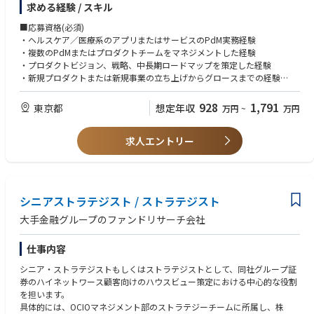
（必要に応じて）プロジェクトメンバーのデリバリー作業支援
求める経験 / スキル
を持ったうえで解決するべく、自社が有するソブリンクラウドや国産LLM
などの先端技術、通信事業で培った社会インフラとしての基盤、さらにグ
＊当社では日常的にCopilot（生成AI）の業務活用を取り入れており、最先
■応募資格(必須)
ループ企業が持つ国内有数の顧客接点を掛け合わせ、国民的なヘルスケア
端のトレーニング受講も可能です。
・ヘルスケア／医療系のアプリまたはサービスのPdM実務経験
プラットフォームの創出に挑戦しています。
・複数のPdMまたはプロダクトチームをマネジメントした経験
・プロダクトビジョン、戦略、中長期ロードマップを策定した経験
その第一歩として、外部パートナーとの協業を発表しました。今後は、
・新規プロダクトまたは新規事業の立ち上げからグロースまでの経験
国・自治体・企業・医療機関と連携しながら、個人が自身の健康・医療デ
・PRD、要求仕様、要件定義、KPI設計などに関する豊富な経験
ータを安全に管理し、主体的に利活用できる環境を構築していきます。
・エンジニアリング、デザイン、事業部門と協働したプロダクト開発経験
928
1,791
東京都
想定年収
万円
~
万円
・組織目標の設定、人材育成、評価、採用などのピープルマネジメント経
さらに、AIパーソナルアシスタントによって、日々の健康管理から医療機
験
関への適切な受診支援までをシームレスにつなぎ、一人ひとりが必要なタ
求人エントリー
・不確実性の高い環境で、自ら方針を定めて組織を前進させた経験
イミングで最適なサポートを受けられる新たなヘルスケアアプリを立ち上
げ、6,000万ユーザー規模の国内No.1ヘルスケアアプリを目指します。
■応募資格(歓迎)
・PHR、EHR、電子カルテ、オンライン診療などに関する知識・経験
この次世代ヘルスケアプラットフォームを通じて、5兆円規模の医療費抑
・スーパーアプリ、ミニアプリ、APIプラットフォームなどのPdM経験
シニアストラテジスト / ストラテジスト
制、国民の健康寿命の延伸、企業の健康経営支援に貢献していきます。
・BtoC、BtoB、BtoG、BtoBtoCを横断するプロダクトの経験
・大規模アプリまたは大規模ユーザー基盤を持つサービスの経験
大手金融グループのファンドリサーチ会社
社会課題の解決と巨大な新規事業の創出を同時に実現する、極めてチャレ
・プロダクトオペレーションやPdM育成制度の構築経験
ンジングな領域ですが、日本のヘルスケア・医療の未来を、テクノロジー
・AI、データ分析、レコメンドなどを活用したプロダクト経験
仕事内容
と事業の力で本気で変えていく。その挑戦に、ともに取り組む仲間を募集
・個人情報保護、医療情報、セキュリティ、医療関連規制に関する知識
しています。
シニア・ストラテジストもしくはストラテジストとして、同社グループ証
券のハイネットワース顧客向けのハウスビュー策定における中心的な役割
■職務内容
を担います。
【ミッション】
具体的には、OCIOマネジメント部のストラテジーチームに所属し、株