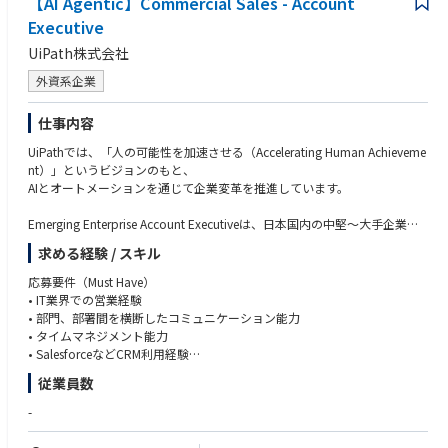
【AI Agentic】Commercial Sales - Account
・社会人歴が比較的短くても、大手企業向け営業にチャレンジしたい方
ヘルスケア市場における圧倒的なマーケットリーダーは存在せず、さら
【主な職務内容】
・社内外の関係者を巻き込み、調整を図り、チームで円滑に物事を進め成
に、ヘルスケア／メディカル／プラットフォームを統合したサービスで確
Executive
・シニアな営業とチームを組み、金融・保険サービス・人材サービス業の
果を出すために必要なコミュニケーション能力をお持ちの方
立しているものは存在しません。複雑な制約や不確実性の中で、新しいプ
UiPath株式会社
営業活動に従事
・指示待ちではなく、自ら学び、質問し、行動できる方
ロダクトカテゴリーを自ら定義できます。
・お客さまやパートナーさまの経営層や意思決定者と信頼関係を築き、戦
・お客さまの課題を深く理解し、単なる製品紹介ではなく価値提案を行い
外資系企業
略施策の立案や企画実行に従事
たい方
・中長期のアカウントプランを策定し実行することで、お客さまの目標達
・変化の速いテクノロジー領域に好奇心を持ち、継続的に学べる方
仕事内容
成を支援すると同時に、弊社がお客さまにご提供する価値を最大化
・難しい局面において諦めずに最善を尽くすマインドの方
・予算や目標を達成するための案件管理・フォーキャスト
UiPathでは、「人の可能性を加速させる（Accelerating Human Achieveme
・お客さまにとっての弊社代表としての活動
nt）」というビジョンのもと、
・お客さま満足度向上、課題解決、円滑な顧客体験提供のための国内外組
AIとオートメーションを通じて企業変革を推進しています。
織横断チーム組成・リード
Emerging Enterprise Account Executiveは、日本国内の中堅〜大手企業を
対象に、
■"Agentic(エージェンティック）"の最先端で一緒に働いてみませんか？
求める経験 / スキル
新規ビジネスの創出と既存顧客の拡大を担う重要なポジションです。
■
応募要件（Must Have）
本ポジションでは、主にパートナー経由での営業活動を中心に、
• IT業界での営業経験
UiPathは、エンドツーエンドの業務自動化を通じて、これまで日本企業の
Sales Engineer、BDR、Renewals、Partnerチームなどのクロスファンクシ
• 部門、部署間を横断したコミュニケーション能力
効率化と変革を支えてきました。
ョナルな組織と連携しながら、
• タイムマネジメント能力
今、我々が注力しているのは「エージェンティックオートメーション」。
戦略的なアカウントマネジメントを推進していただきます。
• SalesforceなどCRM利用経験
AIエージェント、RPAのロボット、
• Automation First / AI活用への興味関心
人を連携させて、企業全体の業務を安全かつ安定的に自動化することで
従業員数
【主な業務内容】
す。
• パートナー主導の営業モデルを通じて、担当エンタープライズアカウン
歓迎要件（Nice to Have）
-
トの拡大・成長を推進
• パートナー営業経験
UiPath株式会社は本社直下のリージョンに昇格し、日本を最重要拠点と位
• 既存顧客のRenewalおよびUpsell / Cross-sell機会の創出
• AE, BDR、Renewal、Consultingなどのバックグラウンド