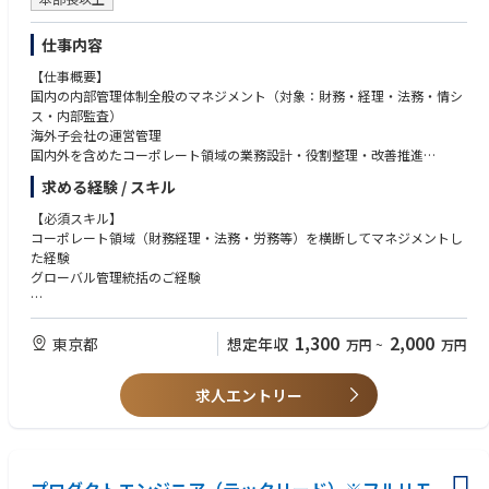
グ対策の観点から審査を行います。
ホワイトペーパー等を分析し、有価証券該当性や技術的なリスクを評価
し、取扱いの可否を2線の立場で判断します。
仕事内容
・チームマネジメント（グループリーダー業務）
【仕事概要】
メンバー（3名程度）の業務管理・育成・評価を実施いただきます。
国内の内部管理体制全般のマネジメント（対象：財務・経理・法務・情シ
チーム内のタスク優先順位の最適化や他部門との円滑な合意形成に向けた
ス・内部監査）
マネジメントを実施いただきます。
海外子会社の運営管理
国内外を含めたコーポレート領域の業務設計・役割整理・改善推進
■本ポジションの魅力
海外子会社を含むグループ全体の管理プロセス整備（決算、規程、権限設
・変化の激しい暗号資産領域で、新たな「法とルールの先駆者」になる
求める経験 / スキル
計、モニタリング等）
* 暗号資産領域は絶えず進化しており、従来の枠組みが通用しない場面が
M&A実施後のグループ会社に対する経営管理体制構築・運営支援
【必須スキル】
多々あります。「法令を守るためにどのようなプロセスを取るべきか」を
コーポレート各機能（財務経理・法務・労務・情シス等）の連携強化およ
コーポレート領域（財務経理・法務・労務等）を横断してマネジメントし
自ら提示・設計する「ソリューションプロバイダー」として、事業部門と
び横断マネジメント
た経験
一緒にサービスを創り上げる手応えを感じられます。
執行役員／現場責任者と連携した、実行可能性の高い管理体制の構築
グローバル管理統括のご経験
・上場グループとしての「安定感」×スタートアップの「スピード感」
資金調達・投資家対応（IR業務)
* 親会社であるマネックスグループの安定した経営基盤やガバナンス体制
※本ポジションは“統括のみ”ではなく、必要に応じて自ら手を動かしなが
【歓迎スキル】
があるからこそ、ボラティリティや変化の速い領域にも腰を据えて挑戦で
ら組織を作り上げるプレイングマネージャー型の役割を想定しています。
監査法人でのご経験、上場会社でのCFO経験
きます。「先端分野に挑戦したいが、安定した環境で力を発揮したい」と
1,300
2,000
東京都
想定年収
万円
~
万円
※適性に応じて国内CFO業務の一部移管も視野に入れています。
いう方に最適な環境です。
・元金融庁・外資系金融出身の役員のもとで高まる「リーガル×マネジメ
求人エントリー
ント力」
* 法務・コンプライアンス本部を率いるのは、弁護士・金融庁出向・外資
系金融機関（メリルリンチ、BNYメロン等）で豊富なキャリアを積んだ執
行役員・北田。独自の「思考の4ステップ」などを通じて論点抽出・課題
解決力を磨きつつ、プレイヤーとしての専門性とグループリーダーとして