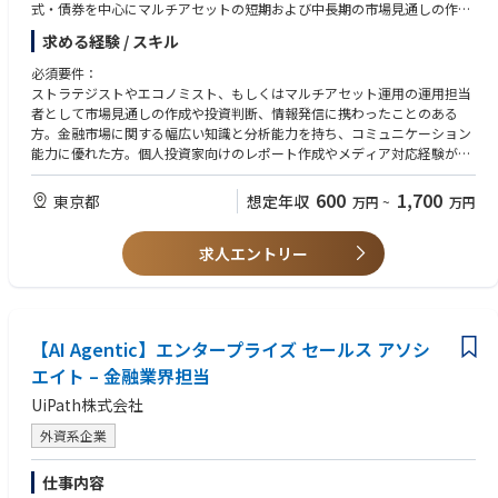
新規ヘルスケアアプリのプロダクトマネジメント責任者としてPdM組織を
式・債券を中心にマルチアセットの短期および中長期の市場見通しの作成
率い、「ヘルスケア」「メディカル」「ヘルスケア共創基盤」の3領域を
や投資判断を、同社グループ証券のリサーチ部門のストラテジストをはじ
求める経験 / スキル
横断的に統括する。プロダクトの立ち上げ・グロースを通じて事業成長を
め、社内外の資産運用の専門家や運用機関等とコミュニケーションをとっ
牽引する。
て行います。併せて、ハウスビューに関するメディア対応や野村證券のお
必須要件：
客様および支店のパートナー向けにレポート執筆やプレゼンテーションな
ストラテジストやエコノミスト、もしくはマルチアセット運用の運用担当
【主な業務】
どによる情報発信も行って頂きます。
者として市場見通しの作成や投資判断、情報発信に携わったことのある
各領域のPdMをマネジメントし、プロダクトビジョン、顧客体験、データ
方。金融市場に関する幅広い知識と分析能力を持ち、コミュニケーション
設計、機能・サービス企画、ロードマップの整合性を担保する。ユーザ
能力に優れた方。個人投資家向けのレポート作成やメディア対応経験があ
ー、医療機関、自治体、企業、保険者、パートナーなど、多様なステーク
れば尚可。
ホルダーへの提供価値を最大化し、複数のサービスやデータが有機的につ
600
1,700
東京都
想定年収
ながるヘルスケアプラットフォームを構築する。経営、事業開発、開発、
万円
~
万円
デザイン、医療専門職、営業、カスタマーサクセスなどを横断的にリード
し、PdM組織の採用・育成・評価・業務プロセス整備も担う。
求人エントリー
【具体的な業務】
・ヘルスケアアプリ全体のプロダクトビジョン・戦略策定
・3領域を横断したプロダクト統括
・プロダクトポートフォリオ、中長期ロードマップの策定
【AI Agentic】エンタープライズ セールス アソシ
・各領域の提供価値、責任範囲、優先順位の整理
エイト – 金融業界担当
・各ステークホルダーに対する価値設計
・事業戦略、GTM戦略、収益モデルとプロダクト戦略の接続
UiPath株式会社
・AIを活用した先進的なユーザー体験の企画・検証
外資系企業
・PdM組織の採用、育成、評価、配置、組織設計
・経営層への戦略、投資計画、進捗、リスクの報告
・プロダクトKPIの設計、モニタリング、改善
仕事内容