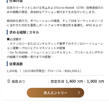
仕事内容
ーします。
イブリッドクラウドのグランドデザイン
・Google Cloud BigQuery,Pub/Sub,★Dataplex,Dataflow etc
・GitHubCopilot,★Devin,★v0
・中〜大規模プロジェクトにおいて、開発とマネジメントをバランスよく
③クラウド運用の最適化・ガバナンス策定
・Databricks,Snowflake
日本のマーケットにおける売上およびGo-to-Market（GTM）目標達成のた
兼任しながら、柔軟性の高いチームをデリバリーします。
・クラウド移行後を見据えた、運用コスト（FinOps）の適正化、およびエ
AIロボティクス：
めの戦略の策定、具体的なアクション実行までをお任せいたします。
ンタープライズ環境における高度なセキュリティ・ガバナンス設計
ローコード/ノーコード：
・★SLAM,★Navigation,★強化学習・模倣学習・ロボット言語モデル
※上記の経験を経て、さらに柔軟かつスケールの大きなキャリアを描くこ
・Power Automate /Power Apps,UiPath,Blueprism,AutomationAnywher
戦術的な実行力、オペレーションの精度、そして日本マーケットのニーズ
とが可能です。
案件事例：※本求人だけではなくD.Nodeでの過去案件を一部記載させて
e
データベース：
に合わせた対応を重視しポートフォリオの適合性を最適化、APACおよび
③エバンジェリスト
いただきます※
・Dify,Gemini Enterprise,MS Copilot Studio
・各種RDS,NoSQL,★NewSQL,VectorDB,★GraphDB
グローバルパートナーとの関係を強化するとともに、GTMキャンペーンの
・社内だけでなく、社外の技術コミュニティや業界内でも高い影響力・知
求める経験 / スキル
・自動車業界クライアント向け：複数システムのデータを一元的に連携す
円滑な実行を担っていただきます。
名度（エミネンス）を持ち、SMEロールを担います。
るクラウドサービス基盤の設計
EMTech：
監視/評価/セキュリティ：
■必須要件：
④シニアマネージャー
・自動車業界クライアント向け：車両から発信される情報を集約、管理、
・★量子コンピュータ,★Physical AI - Robotics,★Web4
・★Langfuse,★RAGAS,★RAGChecker,★mlFlow,★Datadog,Snyk
■主な業務内容
・テクノロジーまたはコンサルティング業界でのテクノロジーソリューシ
・複数案件を全体統括し、プロジェクト全体の収益性（P&L）の責任や、
活用するグローバル基盤構築
・Go-to-Market戦略と実行
ョン提案～プロジェクトマネジメントの経験
次なる投資（新規事業や大規模案件）の獲得までを含めた、ビジネスプロ
・自動車業界クライアント向け：車両から発信されるデータの蓄積と再利
プログラミング言語/FW：
※1 ★印以外：D.Nodeに組織としてノウハウがあるもの
各ソリューションエンジニア・クロスファンクショナルチームのリーダー
・Go To Market、ソリューションコンサルタント、プリセールスいずれか
デュースを担います。
用のためのDB基盤構築
・Python,Java,TypeScript,Node.js
※2 2025年12月時点
シップと連携し、GTM戦略を策定・実行
の組織での戦略～実行までの経験
・電気通信事業クライアント向け：デジタルマーケティングシステムにお
・Flask,FastAPI,SpringBoot,React,Next.js,Vue.js,Nuxt.js
・データドリブンを活用したパフォーマンス改善・最適化の経験
従業員数
けるAPIリアルタイム連携構築
・LangChain/LangGraph,MLflow
◆キャリアについて
・ポートフォリオ管理
※ターゲット：ミッドマーケット（売上500億円～4000億円以上企業/主
・小売業クライアント向け：オンプレミスのクラウド移行
・★MicrosoftAgentFramework,★SemanticKernel,AutoGen
D.Nodeでは、メンバーの志向性や強みに応じてキャリアを描くことが可
GTMアセットのライフサイクルを管理し、市場インサイトを活用して提供
にプライム市場）
1,600名
（（2025年8月現在）グローバル：約60,000人）
・電気ガス事業クライアント向け：生成AIアプリケーション（RAG/AIエー
・★MCP,★MCPPythonSDK,★FastMCP,★ROS2
能です。
内容を最適化
・グローバルおよびAPACの優先事項を日本マーケットのニーズに適応さ
ジェント）のプロトタイプ、本番開発におけるRAGチューニング・評価な
・★A2A,★AP2
①スペシャリスト
顧客のニーズを確保しながら日本マーケットのポートフォリオ戦略を支援
せる能力
1,400
1,900
複数あり
想定年収
ど対応
万円
~
万円
特定の技術領域（クラウド、生成AI、アーキテクチャなど）で高い専門性
する
・デジタル通貨のパイロット実験のアドバイザリー
laC/CI：
を発揮し、プロダクト開発（PD）や社内のコア技術を牽引します。
■語学
・Terraform,CloudFormation,Ansible
②デリバリ/プレイングマネージャー
・売上・ROIの達成・管理
・ビジネスレベルでの日本語および英語
求人エントリー
◆取り扱うソリューション
・GitHubActions,AWSCodePipeline,AzureDevOps,Jenkins
・大規模プロジェクトにおいて、マネジメントに専任しチームをデリバリ
ROI最大化、キャンペーンのコンバージョン率向上、新規ソリューション
ビジネスのスピードに合わせ、モダンな開発環境を採用しています。
ーします。
の市場投入までの期間短縮に向けたターゲットキャンペーンの実行
開発手法： アジャイル（スクラム開発）
AIツール：
・中〜大規模プロジェクトにおいて、開発とマネジメントをバランスよく
※クライアントや案件属性によって変更あり。
・MSCopilotStudio,M365Copilot,ChatBot(ChatGPTライク)
兼任しながら、柔軟性の高いチームをデリバリーします。
・パートナー連携