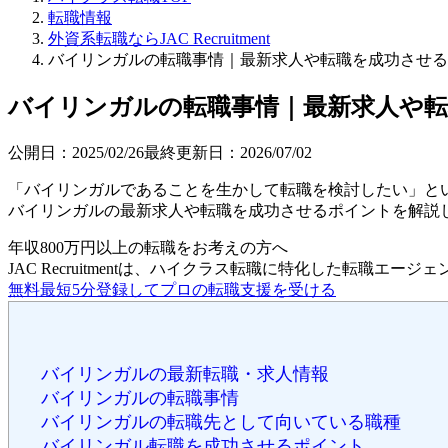
転職情報
外資系転職ならJAC Recruitment
バイリンガルの転職事情｜最新求人や転職を成功させる
バイリンガルの転職事情｜最新求人や
公開日：
2025/02/26
最終更新日：
2026/07/02
「バイリンガルであることを生かして転職を検討したい」と
バイリンガルの最新求人や転職を成功させるポイントを解説
年収800万円以上の転職を
お考えの方へ
JAC Recruitmentは、ハイクラス転職に特化した転職エージ
無料
最短5分
登録してプロの転職支援を受ける
バイリンガルの最新転職・求人情報
バイリンガルの転職事情
バイリンガルの転職先として向いている職種
バイリンガル転職を成功させるポイント