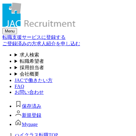
Skip
to
the
content
Menu
転職支援サービスに登録する
ご登録済みの方
求人紹介を申し込む
求人検索
転職希望者
採用担当者
会社概要
JACで働きたい方
FAQ
お問い合わせ
保存済み
新規登録
Mypage
ハイクラス転職TOP