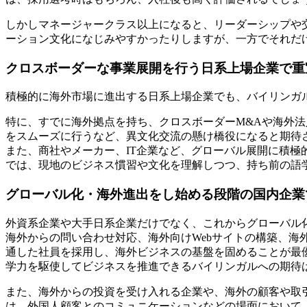
しかしマネージャークラス以上になると、リーダーシップや
ーション文化になじみやすかったりしますが、一方でそれだ
クロスボーダーな事業展開を行う日系上場企業で重
積極的に海外市場に進出する日系上場企業でも、バイリンガ
特に、すでに海外拠点を持ち、クロスボーダーM&Aや海外
をスムーズに行うなど、異文化交流の懸け橋役になると期待
また、商社やメーカー、IT企業など、グローバル展開に積
では、現地のビジネス慣習や文化を理解しつつ、持ち前の語
グローバル化・海外進出をし始める段階の国内企業
外資系企業や大手日系企業だけでなく、これからグローバル
海外からの問い合わせ対応、海外向けWebサイトの構築、
通した社員を採用し、海外ビジネスの基盤を固めることが最
学力を駆使してビジネスを推進できるバイリンガルへの期待
また、海外からの投資を受け入れる企業や、海外の顧客や取
は、外国人顧客とのコミュニケーションなどの場面において