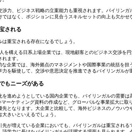
交渉力、ビジネス戦略の立案能力も重視されます。バイリンガ
けではなく、ポジションに見合うスキルセットの向上も欠かせ
宝される
ルは重宝される存在になるでしょう。
法人を構える日系上場企業では、現地顧客とのビジネス交渉を
されます。
極的な企業では、海外拠点のマネジメントや国際事業の統括を担
学力を駆使して、交渉や意思決定を推進できるバイリンガルが
でもニーズがある
化を進めようとしている国内企業でも、バイリンガルの需要は
海外マーケティング資料の作成など、グローバルな事業拡大に取
優先となります。大企業と比較して、海外ビジネスのノウハウ
は大きいといえるでしょう。
引先が増えている企業においても、バイリンガルは重宝される
、語学力に長けたバイリンガルが活躍する場面も見られます。