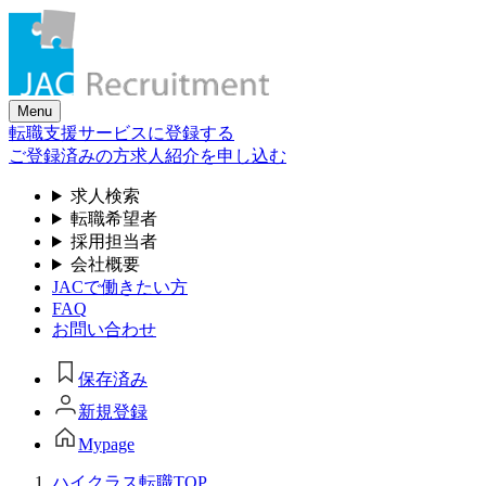
Skip
to
the
content
Menu
転職支援サービスに登録する
ご登録済みの方
求人紹介を申し込む
求人検索
転職希望者
採用担当者
会社概要
JACで働きたい方
FAQ
お問い合わせ
保存済み
新規登録
Mypage
ハイクラス転職TOP