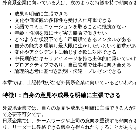
外資系企業に向いている人は、次のような特徴を持つ傾向が
成果を明確に主張できる
文化や価値観の多様性を受け入れ尊重できる
英語でコミュニケーションを取ることに抵抗がない
年齢・性別を気にせず実力勝負で働きたい
どのような状況下でも自己研鑽できるメンタルがある
自分の能力を理解し最大限に生かしたいという欲求があ
変化やアクシデントに動じず柔軟に対応できる
中長期的なキャリアイメージを持ち主体的に築いていけ
プロアクティブであり、自己管理で仕事に向き合える
論理的思考に基づき説明・伝達・プレゼンできる
本章では、上記特徴がなぜ外資系企業に向いているといわれ
特徴1：自身の意見や成果を明確に主張できる
外資系企業では、自らの意見や成果を明確に主張できる人が
で必要不可欠です。
日系企業では、チームワークや上司の意向を重視する傾向が
り、リーダーに昇格できる機会を得られたりすることがあり