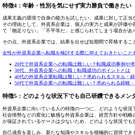
特徴4：年齢・性別を気にせず実力勝負で働きたい
成果主義の環境で自身の能力を試したい、成果に対して正当
その理由として、外資系企業は、個人の実力と成果が評価や
て「物足りない」「不平等だ」と感じられてしまう場合があ
その点、外資系企業では、結果を出せば短期間で昇格するこ
女性が外資系企業へ転職を検討する際に抑えておきたいこと
20代で外資系企業への転職は難しい？転職成功事例や
30代、外資系企業への転職｜転職成功のポイントとは
40代の外資系企業転職は難しい？求められるスキル・
50代で外資系企業への転職は難しい？求められる経験
特徴5：どのような状況下でも自己研鑽できるメン
外資系企業に向いている人の特徴の一つに、どのような状況
社会情勢などの変化に敏感な外資系企業は、経営方針や戦略
が保証されているケースは少ないため、どのような状況でも
自己成長を楽しみ、新たな知識やスキルを積極的に習得でき