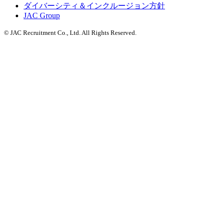
ダイバーシティ＆インクルージョン方針
JAC Group
© JAC Recruitment Co., Ltd. All Rights Reserved.