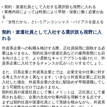
• 契約・派遣社員として入社する選択肢も視野に入れる
• 業務内容によっては時差により早朝・深夜に働く必要があ
る
• 「女性だから」というアンコンシャス・バイアスを捉える
契約・派遣社員として入社する選択肢も視野に入
れる
外資系企業への転職を検討する際、正社員採用に固執する必
要はありません。契約社員や派遣社員などの雇用形態にも目
を向けることで、より柔軟なキャリアプランを描けたり、外
資系企業に入社できるチャンスが広がったりするでしょう。
また、日系企業と外資系企業とでは、企業文化や仕事に対す
る考え方が大きく異なります。いきなり外資系企業に正社員
入社した場合、外資系企業の文化に馴染めず早期退職してし
まう可能性もゼロではありません。
契約社員や派遣社員として働くメリットは、正社員として雇
用される前に、企業の文化や仕事内容を理解できる点です。
まずは契約社員や派遣社員として実績を積みながら、外資系