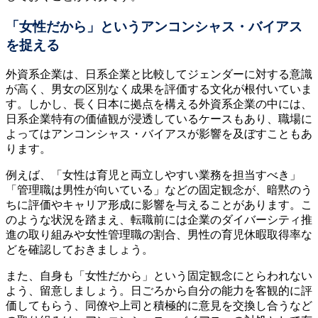
「女性だから」というアンコンシャス・バイアス
を捉える
外資系企業は、日系企業と比較してジェンダーに対する意識
が高く、男女の区別なく成果を評価する文化が根付いていま
す。しかし、長く日本に拠点を構える外資系企業の中には、
日系企業特有の価値観が浸透しているケースもあり、職場に
よってはアンコンシャス・バイアスが影響を及ぼすこともあ
ります。
例えば、「女性は育児と両立しやすい業務を担当すべき」
「管理職は男性が向いている」などの固定観念が、暗黙のう
ちに評価やキャリア形成に影響を与えることがあります。こ
のような状況を踏まえ、転職前には企業のダイバーシティ推
進の取り組みや女性管理職の割合、男性の育児休暇取得率な
どを確認しておきましょう。
また、自身も「女性だから」という固定観念にとらわれない
よう、留意しましょう。日ごろから自分の能力を客観的に評
価してもらう、同僚や上司と積極的に意見を交換し合うなど