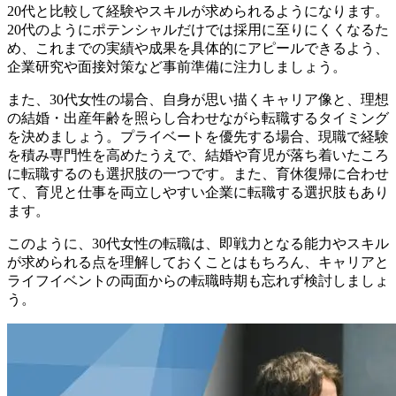
20代と比較して経験やスキルが求められるようになります。
20代のようにポテンシャルだけでは採用に至りにくくなるた
め、これまでの実績や成果を具体的にアピールできるよう、
企業研究や面接対策など事前準備に注力しましょう。
また、30代女性の場合、自身が思い描くキャリア像と、理想
の結婚・出産年齢を照らし合わせながら転職するタイミング
を決めましょう。プライベートを優先する場合、現職で経験
を積み専門性を高めたうえで、結婚や育児が落ち着いたころ
に転職するのも選択肢の一つです。また、育休復帰に合わせ
て、育児と仕事を両立しやすい企業に転職する選択肢もあり
ます。
このように、30代女性の転職は、即戦力となる能力やスキル
が求められる点を理解しておくことはもちろん、キャリアと
ライフイベントの両面からの転職時期も忘れず検討しましょ
う。