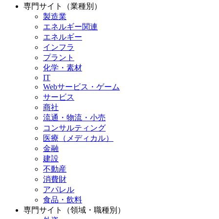
専門サイト（業種別）
製造業
エネルギー関連
エネルギー
インフラ
プラント
化学・素材
IT
Webサービス・ゲーム
サービス
商社
流通・物流・小売
コンサルティング
医療（メディカル）
金融
建設
不動産
消費財
アパレル
食品・飲料
専門サイト（領域・職種別）