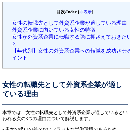
目次/Index
[
非表示
]
女性の転職先として外資系企業が適している理由
外資系企業に向いている女性の特徴
女性が外資系企業に転職する際に押さえておきた
と
【年代別】女性の外資系企業への転職を成功させ
イント
女性の転職先として外資系企業が適し
ている理由
本章では、女性の転職先として外資系企業が適しているとい
われる次の3つの理由について解説します。
• 男女の扱いの差がないフラットな労働環境であるため