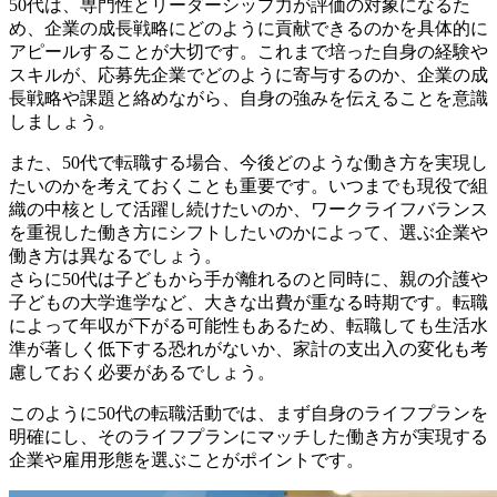
50代は、専門性とリーダーシップ力が評価の対象になるた
め、企業の成長戦略にどのように貢献できるのかを具体的に
アピールすることが大切です。これまで培った自身の経験や
スキルが、応募先企業でどのように寄与するのか、企業の成
長戦略や課題と絡めながら、自身の強みを伝えることを意識
しましょう。
また、50代で転職する場合、今後どのような働き方を実現し
たいのかを考えておくことも重要です。いつまでも現役で組
織の中核として活躍し続けたいのか、ワークライフバランス
を重視した働き方にシフトしたいのかによって、選ぶ企業や
働き方は異なるでしょう。
さらに50代は子どもから手が離れるのと同時に、親の介護や
子どもの大学進学など、大きな出費が重なる時期です。転職
によって年収が下がる可能性もあるため、転職しても生活水
準が著しく低下する恐れがないか、家計の支出入の変化も考
慮しておく必要があるでしょう。
このように50代の転職活動では、まず自身のライフプランを
明確にし、そのライフプランにマッチした働き方が実現する
企業や雇用形態を選ぶことがポイントです。