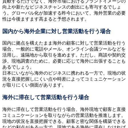
貢献するだけでなく、海外市場におけるブランドイメージの
向上や新たなビジネスチャンスの創出にも寄与するでしょ
う。グローバル化が加速する昨今において、海外営業の必要
性は今後ますます高まると予想されます。
国内から海外企業に対し営業活動を行う場合
国内に拠点を構えたまま海外の顧客に対して営業活動を行う
場合、一般的に電話やメール、オンライン会議ツールなどを
活用し、遠隔地から取引を進めます。ただし、商談や契約交
渉、現地調査のために、必要に応じて海外に出張することも
あるでしょう。
日本にいながら海外のビジネスに携われる一方で、現地の状
況を直接把握しにくい点や時差によってコミュニケーション
が取りにくい側面があります。
海外に滞在して営業活動を行う場合
海外に滞在して営業活動を行う場合、海外現地で顧客と直接
コミュニケーションを取りながらの営業活動を推進します。
現地の状況を直接把握できる、顧客と密な関係を構築できる
などの利点がある一方で、現地である海外に滞在しなければ