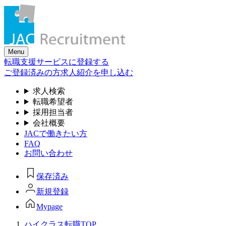
Skip
to
the
content
Menu
転職支援サービスに登録する
ご登録済みの方
求人紹介を申し込む
求人検索
転職希望者
採用担当者
会社概要
JACで働きたい方
FAQ
お問い合わせ
保存済み
新規登録
Mypage
ハイクラス転職TOP