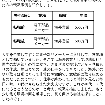
た方の転職事例を紹介します。
男性/30代
業種
職種
年収
電子部品
転職前
海外営業
550万円
メーカー
電子部品
転職後
海外営業
580万円
メーカー
大学を卒業してすぐに電子部品メーカーに入社して、営業職
として働いていました。そこでは海外営業として現地販社と
国内の製造部との間に立ち、さまざまな交渉ごとから見積も
りの作成、輸出までの一連の仕事をしてきました。海外との
やり取りは私にとって非常に刺激的で、意欲的に取り組める
ものだったのですが…。仕事が終わってふと時計を見ると毎
日23時。30代の今ならまだ大丈夫ですが、これが40代・50代
になるとどうなるのか…と考え、転職を検討しました。もう
少し働く環境の面を考慮した、長く働ける会社を探すことに
したのです。