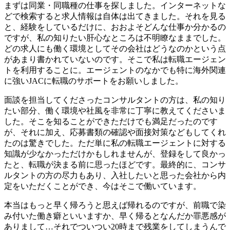
まずは同業・同職種の仕事を探しました。インターネットな
どで検索すると求人情報は自体は出てきました。それを見る
と、経験をしているだけに、おおよそどんな仕事か分かるの
ですが、私の知りたい肝心なところは不明瞭なままでした。
どの求人にも働く環境としてその会社はどうなのかという点
があまり書かれていないのです。そこで私は転職エージェン
トを利用することに。エージェントのなかでも特に海外関連
に強いJACに転職のサポートをお願いしました。
面談を担当してくださったコンサルタントの方は、私の知り
たい部分、働く環境や社風を非常に丁寧に教えてくださいま
した。そこを知ることができただけでも満足だったのです
が、それに加え、応募書類の確認や面接対策などもしてくれ
たのは驚きでした。ただ単に私の転職エージェントに対する
知識が少なかっただけかもしれませんが、登録をして良かっ
たと、転職が決まる前に思ったほどです。最終的に、コンサ
ルタントの方の尽力もあり、入社したいと思った会社から内
定をいただくことができ、今はそこで働いています。
本当はもっと早く帰ろうと思えば帰れるのですが、前職で染
み付いた働き癖といいますか、早く帰るとなんだか罪悪感が
ありまして…それでついつい20時まで残業をしてしまうんで