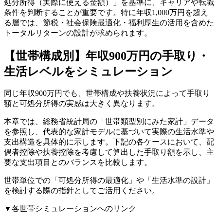
処分所得（実際に使える金額）」を基準に、キャリアや転職
条件を判断することが重要です。特に年収1,000万円を超え
る層では、節税・社会保険最適化・福利厚生の活用を含めた
トータルリターンの設計が求められます。
【世帯構成別】年収900万円の手取り・
生活レベルをシミュレーション
同じ年収900万円でも、世帯構成や扶養状況によって手取り
額と可処分所得の実感は大きく異なります。
本章では、総務省統計局の「世帯類型別にみた家計」データ
を参照し、代表的な家計モデルに基づいて実際の生活水準や
支出構造を具体的に示します。下記の各ケースにおいて、配
偶者控除や扶養控除を考慮して算出した手取り額を示し、主
要な支出項目とのバランスを比較します。
世帯単位での「可処分所得の最適化」や「生活水準の設計」
を検討する際の指針としてご活用ください。
▼各世帯シミュレーションへのリンク