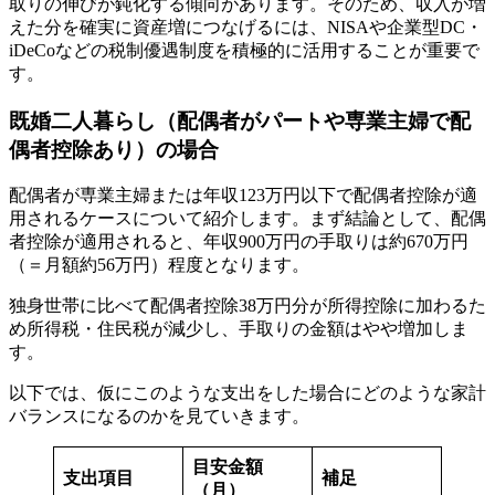
取りの伸びが鈍化する傾向があります。そのため、収入が増
えた分を確実に資産増につなげるには、NISAや企業型DC・
iDeCoなどの税制優遇制度を積極的に活用することが重要で
す。
既婚二人暮らし（配偶者がパートや専業主婦で配
偶者控除あり）の場合
配偶者が専業主婦または年収123万円以下で配偶者控除が適
用されるケースについて紹介します。まず結論として、配偶
者控除が適用されると、年収900万円の手取りは約670万円
（＝月額約56万円）程度となります。
独身世帯に比べて配偶者控除38万円分が所得控除に加わるた
め所得税・住民税が減少し、手取りの金額はやや増加しま
す。
以下では、仮にこのような支出をした場合にどのような家計
バランスになるのかを見ていきます。
目安金額
支出項目
補足
（月）