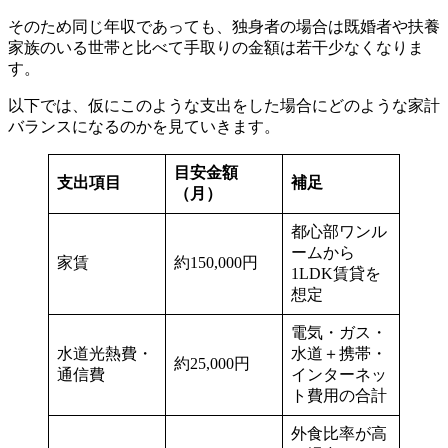
そのため同じ年収であっても、独身者の場合は既婚者や扶養
家族のいる世帯と比べて手取りの金額は若干少なくなりま
す。
以下では、仮にこのような支出をした場合にどのような家計
バランスになるのかを見ていきます。
目安金額
支出項目
補足
（月）
都心部ワンル
ームから
家賃
約150,000円
1LDK賃貸を
想定
電気・ガス・
水道光熱費・
水道＋携帯・
約25,000円
通信費
インターネッ
ト費用の合計
外食比率が高