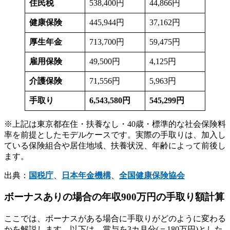
住民税
538,400円
44,866円
健康保険
445,944円
37,162円
厚生年金
713,700円
59,475円
雇用保険
49,500円
4,125円
介護保険
71,556円
5,963円
手取り
6,543,580
円
545,299
円
※上記は東京都在住・扶養なし・40歳・標準的な社会保険料
率を前提としたモデルケースです。実際の手取りは、加入し
ている保険組合や居住地域、扶養状況、年齢によって前後し
ます。
出典：
国税庁
、
日本年金機構
、
全国健康保険協会
ボーナスありの場合の年収900万円の手取り額計算
ここでは、ボーナスがある場合に手取りがどのように変わる
かを解説します。以下は、賞与を3カ月分(＝180万円)とした