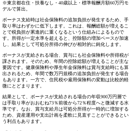
※東京都在住・扶養なし・40歳以上・標準報酬月額60万円モ
デルで算出。
ボーナス支給時は社会保険料の追加負担が発生するため、手
取り率はわずかに低下します。これは、報酬総額が増えるこ
とで税負担が累進的に重くなるという仕組みによるもので
す。所得が一定水準を超えると、控除額の増加ペースが加速
し、結果として可処分所得の伸びが相対的に鈍化します。
ボーナスが支給される場合、賞与にも社会保険料や所得税が
課されます。そのため、年間の控除総額が増えることが主な
要因です。健康保険料や厚生年金保険料は賞与支給時にも算
出されるため、年間で数万円規模の追加負担が発生する場合
もあります。一方で、住民税や雇用保険料の変動は比較的軽
微にとどまります。
結果として、ボーナスが支給される場合の年収900万円層で
は手取り率がおおむね73％前後から72％程度へと微減する水
準です。なお、賞与支給月は可処分所得が一時的に増加する
ため、資産運用や支出計画を柔軟に見直すことができるとい
う利点もあります。