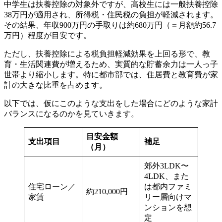
中学生は扶養控除の対象外ですが、高校生には一般扶養控除
38万円が適用され、所得税・住民税の負担が軽減されます。
その結果、年収900万円の手取りは約680万円（＝月額約56.7
万円）程度が目安です。
ただし、扶養控除による税負担軽減効果を上回る形で、教
育・生活関連費が増えるため、実質的な貯蓄余力は一人っ子
世帯より縮小します。特に都市部では、住居費と教育費が家
計の大きな比重を占めます。
以下では、仮にこのような支出をした場合にどのような家計
バランスになるのかを見ていきます。
目安金額
支出項目
補足
（月）
郊外3LDK〜
4LDK、また
住宅ローン／
は都内ファミ
約210,000円
家賃
リー層向けマ
ンションを想
定