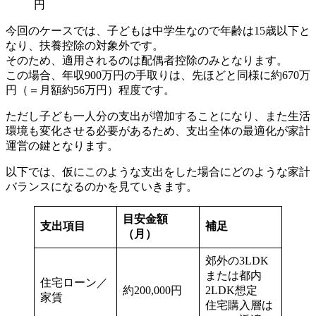
円
今回のケースでは、子どもは中学生なので年齢は15歳以下と
なり、扶養控除の対象外です。
そのため、適用されるのは配偶者控除のみとなります。
この場合、年収900万円の手取りは、先ほどと同様に約670万
円（＝月額約56万円）程度です。
ただし子ども一人分の支出が増加することになり、また生活
環境も変化させる必要があるため、支出全体の最適化が家計
運営の鍵となります。
以下では、仮にこのような支出をした場合にどのような家計
バランスになるのかを見ていきます。
目安金額
支出項目
補足
（月）
郊外の3LDK
または都内
住宅ローン／
約200,000円
2LDK想定
家賃
住宅購入層は