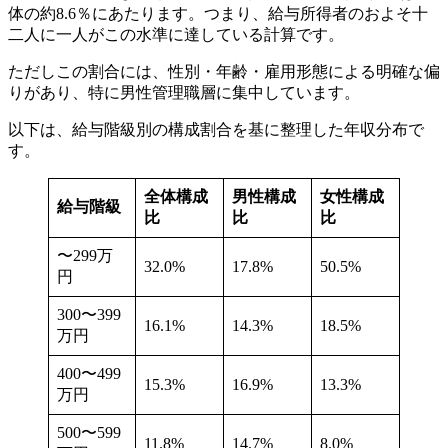
体の約8.6％にあたります。つまり、給与所得者のおよそ十
二人に一人がこの水準に達している計算です。
ただしこの割合には、性別・年齢・雇用形態による明確な偏
りがあり、特に男性管理職層に集中しています。
以下は、給与階級別の構成割合を基に整理した年収分布で
す。
全体構成
男性構成
女性構成
給与階級
比
比
比
〜299万
32.0%
17.8%
50.5%
円
300〜399
16.1%
14.3%
18.5%
万円
400〜499
15.3%
16.9%
13.3%
万円
500〜599
11.8%
14.7%
8.0%