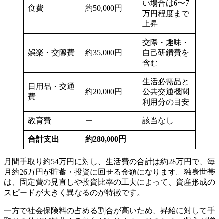
い場合は6〜7
食費
約50,000円
万円程度まで
上昇
交際・趣味・
娯楽・交際費
約35,000円
自己研鑽費を
含む
生活必需品と
日用品・交通
約20,000円
公共交通機関
費
利用分の目安
教育費
ー
該当なし
合計支出
約280,000円
—
月間手取り約54万円に対し、生活費の合計は約28万円で、毎
月約26万円が貯蓄・投資に回せる金額になります。独身世帯
は、固定費の見直しや投資比率の工夫によって、資産形成の
スピードが大きく異なるのが特徴です。
一方で社会保険料の占める割合が高いため、昇給に対して手