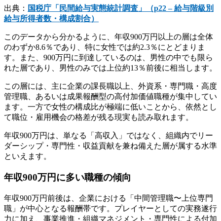
出典：
国税庁「民間給与実態統計調査」（p22 – 給与階級別
給与所得者数・構成割合）
このデータから分かるように、年収900万円以上の層は全体
のわずか8.6％であり、特に女性では約2.3％にとどまりま
す。また、900万円に到達しているのは、男性の中でも限ら
れた層であり、男性のみでは上位約13％前後に相当します。
この層には、主に企業の課長職以上、外資系・専門職・高度
管理職、あるいは成果報酬型の高付加価値職種が集中してい
ます。一方で女性の構成比が極端に低いことから、依然とし
て職位・雇用機会の格差が残る現実も読み取れます。
年収900万円は、単なる「高収入」ではなく、組織内でリー
ダーシップ・専門性・収益貢献を兼ね備えた層が属する水準
といえます。
年収900万円に多い職種の傾向
年収900万円前後は、企業における「中間管理職〜上位専門
職」が中心となる報酬帯です。プレイヤーとしての実務遂行
力に加え、事業推進・組織マネジメント・専門性による付加