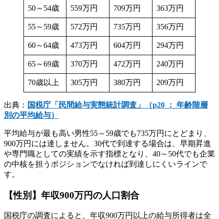
50～54歳
559万円
709万円
363万円
55～59歳
572万円
735万円
356万円
60～64歳
473万円
604万円
294万円
65～69歳
370万円
472万円
240万円
70歳以上
305万円
380万円
209万円
出典：
国税庁「民間給与実態統計調査」（p20 ： 年齢階層
別の平均給与）
平均給与が最も高い男性55～59歳でも735万円にとどまり、
900万円には達しません。30代で到達する場合は、早期昇進
や専門職としての実績を示す指標となり、40～50代でも企業
の中核を担うポジションでなければ到達しにくいラインで
す。
【性別】年収900万円の人口割合
国税庁の調査によると、年収900万円以上の給与所得者は全