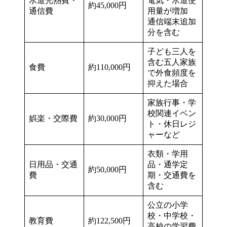
水道光熱費・
電気・水道使
約45,000円
通信費
用量が増加
通信端末追加
分を含む
子ども三人を
含む五人家族
食費
約110,000円
で外食頻度を
抑えた場合
家族行事・学
校関連イベン
娯楽・交際費
約30,000円
ト・休日レジ
ャーなど
衣類・学用
日用品・交通
品・通学定
約50,000円
費
期・交通費を
含む
公立の小学
校・中学校・
教育費
約122,500円
高校の学習費