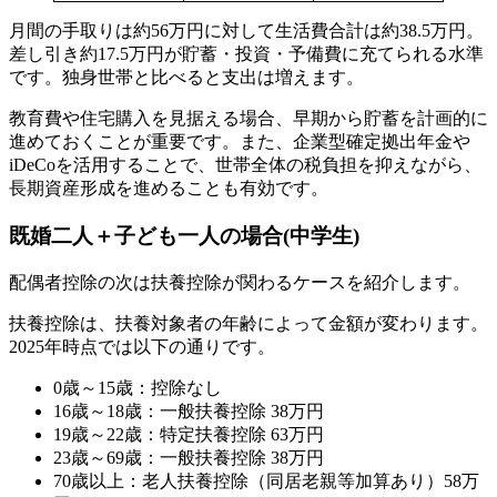
月間の手取りは約56万円に対して生活費合計は約38.5万円。
差し引き約17.5万円が貯蓄・投資・予備費に充てられる水準
です。独身世帯と比べると支出は増えます。
教育費や住宅購入を見据える場合、早期から貯蓄を計画的に
進めておくことが重要です。また、企業型確定拠出年金や
iDeCoを活用することで、世帯全体の税負担を抑えながら、
長期資産形成を進めることも有効です。
既婚二人＋子ども一人の場合(中学生)
配偶者控除の次は扶養控除が関わるケースを紹介します。
扶養控除は、扶養対象者の年齢によって金額が変わります。
2025年時点では以下の通りです。
0歳～15歳：控除なし
16歳～18歳：一般扶養控除 38万円
19歳～22歳：特定扶養控除 63万円
23歳～69歳：一般扶養控除 38万円
70歳以上：老人扶養控除（同居老親等加算あり）58万