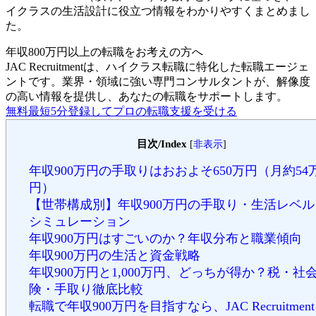
イクラスの生活設計に役立つ情報をわかりやすくまとめまし
た。
年収800万円以上の転職を
お考えの方へ
JAC Recruitmentは、ハイクラス転職に特化した転職エージェ
ントです。
業界・領域に強い専門コンサルタントが、解像度
の高い情報を提供し、あなたの転職をサポートします。
無料
最短5分
登録してプロの転職支援を受ける
目次/Index
[
非表示
]
年収900万円の手取りはおおよそ650万円（月約54
円）
【世帯構成別】年収900万円の手取り・生活レベル
シミュレーション
年収900万円はすごいのか？年収分布と職業傾向
年収900万円の生活と資金戦略
年収900万円と1,000万円、どっちが得か？税・社
険・手取り徹底比較
転職で年収900万円を目指すなら、JAC Recruitment