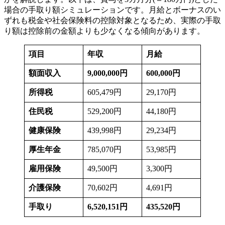
場合の手取り額シミュレーションです。月給とボーナスのい
ずれも税金や社会保険料の控除対象となるため、実際の手取
り額は控除前の金額よりも少なくなる傾向があります。
項目
年収
月給
額面収入
9,000,000円
600,000円
所得税
605,479円
29,170円
住民税
529,200円
44,180円
健康保険
439,998円
29,234円
厚生年金
785,070円
53,985円
雇用保険
49,500円
3,300円
介護保険
70,602円
4,691円
手取り
6,520,151
円
435,520
円