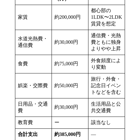
都心部の
家賃
約200,000円
1LDK〜2LDK
賃貸を想定
通信費・光熱
水道光熱費・
約30,000円
費ともに独身
通信費
よりやや上昇
外食頻度によ
食費
約75,000円
り変動
旅行・外食・
娯楽・交際費
約50,000円
記念日イベン
トなどを含む
日用品・交通
生活用品と公
約30,000円
費
共交通費
教育費
ー
該当なし
合計支出
約385,000円
—