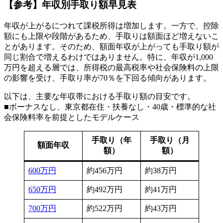
【参考】年収別手取り額早見表
年収が上がるにつれて課税所得は増加します。一方で、控除
額にも上限や段階があるため、手取りは額面ほど増えないこ
とがあります。そのため、額面年収が上がっても手取り額が
同じ割合で増えるわけではありません。特に、年収が1,000
万円を超える層では、所得税の最高税率や社会保険料の上限
の影響を受け、手取り率が70％を下回る傾向があります。
以下は、主要な年収帯における手取り額の目安です。
■ボーナスなし、東京都在住・扶養なし・40歳・標準的な社
会保険料率を前提としたモデルケース
手取り（年
手取り（月
額面年収
額）
額）
600万円
約456万円
約38万円
650万円
約492万円
約41万円
700万円
約522万円
約43万円