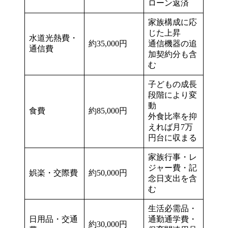
ローン返済
家族構成に応
じた上昇
水道光熱費・
約35,000円
通信機器の追
通信費
加契約分も含
む
子どもの成長
段階により変
動
食費
約85,000円
外食比率を抑
えれば月7万
円台に収まる
家族行事・レ
ジャー費・記
娯楽・交際費
約50,000円
念日支出を含
む
生活必需品・
日用品・交通
通勤通学費・
約30,000円