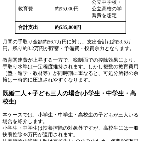
公立中学校・
教育費
約95,000円
公立高校の学
習費を想定
合計支出
約535,000円
—
月間の手取り金額約56.7万円に対し、支出合計は約53.5万
円。残り約3.2万円が貯蓄・予備費・投資余力となります。
教育関連費が上昇する一方で、税制面での控除効果により、
手取り水準は一定程度維持されます。しかし複数の教育費用
（塾・進学・教材等）が同時期に重なると、可処分所得の余
裕は一時的に圧迫されやすくなります。
既婚二人＋子ども三人の場合(小学生・中学生・高
校生)
本ケースでは、小学生・中学生・高校生の子どもが三人いる
場合を紹介します。
小学生・中学生は扶養控除の対象外ですが、高校生には一般
扶養控除38万円が適用されます。