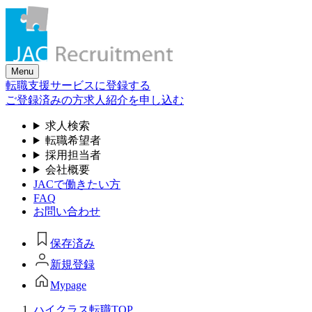
Skip
to
the
content
Menu
転職支援サービスに登録する
ご登録済みの方
求人紹介を申し込む
求人検索
転職希望者
採用担当者
会社概要
JACで働きたい方
FAQ
お問い合わせ
保存済み
新規登録
Mypage
ハイクラス転職TOP