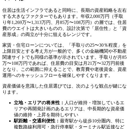
住居は生活インフラであると同時に、長期の資産戦略を左右
する大きなファクターでもあります。年収2,000万円（手取
り年1,269万〜1,313万円、月85万〜108万円）の層では、住居
費のウエイトは大きいものの、設計次第で「居住性」と「資
産形成」の両立が十分に狙えるレンジです。
家賃・住宅ローンについては、「手取りの25〜30％程度」を
上限目安とする考え方が一般的で、多くの金融機関や不動産
関連サイトでも同様の基準が示されています。手取りが月85
万〜108万円であれば、住居費の目安は月21万〜32万円前後
となり、この範囲に抑えることで、教育費や老後資金、資産
運用へのキャッシュフローを確保しやすくなります。
資産価値を意識した住居選びでは、次のような観点が鍵にな
ります。
立地・エリアの将来性：
人口が維持・増加しているエ
リアや再開発計画のあるエリアは、中長期的な資産価
値の維持・上昇を期待しやすい
駅距離・交通利便性：
最寄駅から徒歩10分圏内、特に
複数路線利用可・急行停車駅・ターミナル駅近接など