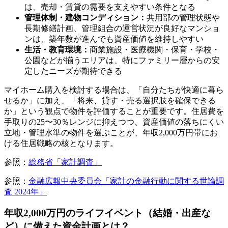
は、売却・賃貸の需要を支えやすい条件となる
管理体制・建物コンディション：
共用部の管理状態や
長期修繕計画、管理組合の運営状況が良好なマンショ
ンは、築年数が進んでも資産価値を維持しやすい
生活・教育環境：
商業施設・医療機関・保育・学校・
公園などが揃うエリアは、特にファミリー層からの安
定したニーズが期待できる
マイホーム購入を検討する場合は、「自分たちが快適に暮ら
せるか」に加え、「将来、貸す・売る選択肢を確保できる
か」という観点で物件を評価することが重要です。住居費を
手取りの25〜30％レンジに抑えつつ、資産価値の落ちにくい
立地・管理水準の物件を選ぶことが、年収2,000万円帯にお
ける住居戦略の核となります。
参照：
総務省「家計調査」
参照：
金融広報中央委員会「家計の金融行動に関する世論調
査 2024年」
年収2,000万円のライフイベント（結婚・出産な
ど）に備えた資金計画とは？