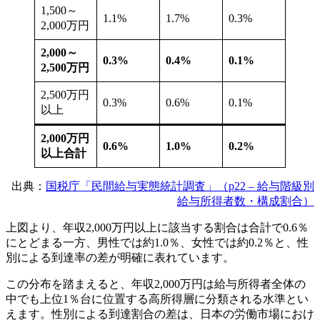
1,500～
1.1%
1.7%
0.3%
2,000万円
2,000～
0.3%
0.4%
0.1%
2,500万円
2,500万円
0.3%
0.6%
0.1%
以上
2,000万円
0.6%
1.0%
0.2%
以上合計
出典：
国税庁「民間給与実態統計調査」（p22 – 給与階級別
給与所得者数・構成割合）
上図より、年収2,000万円以上に該当する割合は合計で0.6％
にとどまる一方、男性では約1.0％、女性では約0.2％と、性
別による到達率の差が明確に表れています。
この分布を踏まえると、年収2,000万円は給与所得者全体の
中でも上位1％台に位置する高所得層に分類される水準とい
えます。性別による到達割合の差は、日本の労働市場におけ