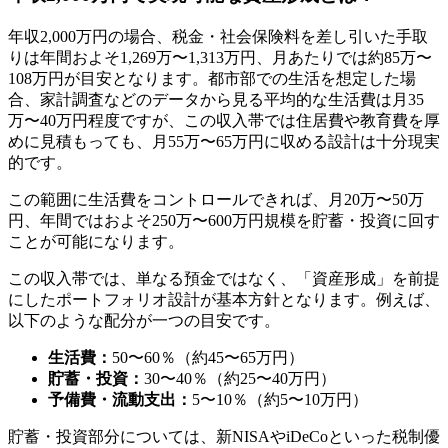
年収2,000万円の場合、税金・社会保険料を差し引いた手取
りは年間およそ1,269万〜1,313万円、月あたりでは約85万〜
108万円が目安となります。都市部での生活を想定した場
合、家計調査などのデータから見る平均的な生活費は月35
万〜40万円程度ですが、この収入帯では住居費や教育費を厚
めに見積もっても、月55万〜65万円に収める設計は十分現実
的です。
この範囲に生活費をコントロールできれば、月20万〜50万
円、年間ではおよそ250万〜600万円規模を貯蓄・投資に回す
ことが可能になります。
この収入帯では、単なる預金ではなく、「資産形成」を前提
にしたポートフォリオ設計が基本方針となります。例えば、
以下のような配分が一つの目安です。
生活費：
50〜60％（約45〜65万円）
貯蓄・投資：
30〜40％（約25〜40万円）
予備費・流動支出：
5〜10％（約5〜10万円）
貯蓄・投資部分については、新NISAやiDeCoといった税制優