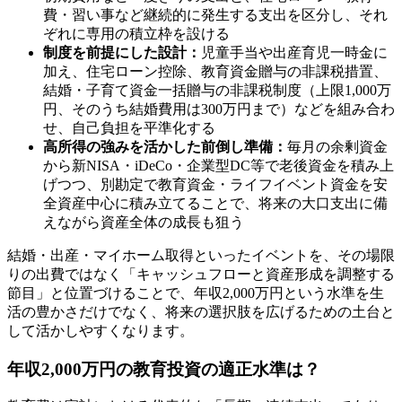
費・習い事など継続的に発生する支出を区分し、それ
ぞれに専用の積立枠を設ける
制度を前提にした設計：
児童手当や出産育児一時金に
加え、住宅ローン控除、教育資金贈与の非課税措置、
結婚・子育て資金一括贈与の非課税制度（上限1,000万
円、そのうち結婚費用は300万円まで）などを組み合わ
せ、自己負担を平準化する
高所得の強みを活かした前倒し準備：
毎月の余剰資金
から新NISA・iDeCo・企業型DC等で老後資金を積み上
げつつ、別勘定で教育資金・ライフイベント資金を安
全資産中心に積み立てることで、将来の大口支出に備
えながら資産全体の成長も狙う
結婚・出産・マイホーム取得といったイベントを、その場限
りの出費ではなく「キャッシュフローと資産形成を調整する
節目」と位置づけることで、年収2,000万円という水準を生
活の豊かさだけでなく、将来の選択肢を広げるための土台と
して活かしやすくなります。
年収2,000万円の教育投資の適正水準は？