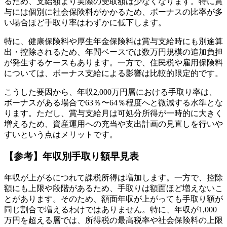
るため、支給額より実際の受取額は少なくなります。特に賞
与には個別に社会保険料がかかるため、ボーナスの比率が多
い場合ほど手取り率はわずかに低下します。
特に、健康保険料や厚生年金保険料は賞与支給時にも別途算
出・控除されるため、年間ベースでは数万円規模の追加負担
が発生するケースもあります。一方で、住民税や雇用保険料
については、ボーナス支給による影響は比較的限定的です。
こうした要因から、年収2,000万円層における手取り率は、
ボーナスがある場合で63％〜64％程度へと微減する水準とな
ります。ただし、賞与支給月は可処分所得が一時的に大きく
増えるため、資産運用への充当や支出計画の見直しを行いや
すいという点はメリットです。
【参考】年収別手取り額早見表
年収が上がるにつれて課税所得は増加します。一方で、控除
額にも上限や段階があるため、手取りは額面ほど増えないこ
とがあります。そのため、額面年収が上がっても手取り額が
同じ割合で増えるわけではありません。特に、年収が1,000
万円を超える層では、所得税の最高税率や社会保険料の上限