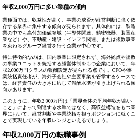
年収2,000万円に多い業種の傾向
業種面では、収益性が高く、事業の成否が経営判断に強く依
存する業界に集中する傾向が見られます。具体的には、製造
業の中でも高付加価値領域（半導体関連、精密機器、装置産
業など）や、不動産・建設・インフラ関連、または複数事業
を束ねるグループ経営を行う企業が中心です。
特に特徴的なのは、国内事業に限定されず、海外拠点や複数
の事業ユニットを統括する経営体制をもつ企業において、年
収2,000万円クラスの報酬設定が見られる点です。CFOや事
業統括責任者が、海外子会社や主要事業を管掌するケースで
は、経営責任の大きさに応じて報酬水準が引き上げられる傾
向があります。
このように、年収2,000万円は「業界全体の平均年収が高い
こと」によって到達する水準ではなく、高収益構造をもつ業
界において、経営判断や事業統括を担うポジションに就くこ
とで実現している年収レンジといえるでしょう。
年収2,000万円の転職事例