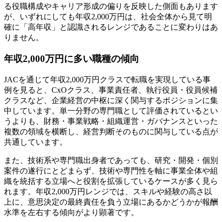
る役職構成やキャリア形成の偏りを反映した側面もあります
が、いずれにしても年収2,000万円は、社会全体から見て明
確に「高年収」と認識されるレンジであることに変わりはあ
りません。
年収2,000万円に多い職種の傾向
JACを通じて年収2,000万円クラスで転職を実現している事
例を見ると、CxOクラス、事業責任者、執行役員・役員候補
クラスなど、企業経営の中枢に深く関与するポジションに集
中しています。単一分野の専門職として評価されているとい
うよりも、財務・事業戦略・組織運営・ガバナンスといった
複数の領域を横断し、経営判断そのものに関与している点が
共通しています。
また、技術系や専門職出身者であっても、研究・開発・個別
案件の遂行にとどまらず、技術や専門性を軸に事業全体や組
織を統括する立場へと役割を拡張しているケースが多く見ら
れます。年収2,000万円レンジでは、スキルや経験の高さ以
上に、意思決定の最終責任を負う立場にあるかどうかが報酬
水準を左右する傾向がより顕著です。