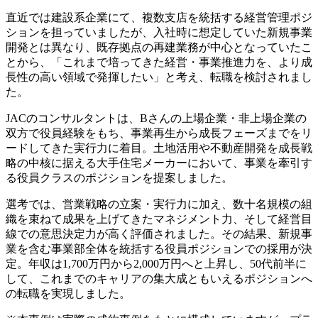
直近では建設系企業にて、複数支店を統括する経営管理ポジ
ションを担っていましたが、入社時に想定していた新規事業
開発とは異なり、既存拠点の再建業務が中心となっていたこ
とから、「これまで培ってきた経営・事業推進力を、より成
長性の高い領域で発揮したい」と考え、転職を検討されまし
た。
JACのコンサルタントは、Bさんの上場企業・非上場企業の
双方で役員経験をもち、事業再生から成長フェーズまでをリ
ードしてきた実行力に着目。土地活用や不動産開発を成長戦
略の中核に据える大手住宅メーカーにおいて、事業を牽引す
る役員クラスのポジションを提案しました。
選考では、営業戦略の立案・実行力に加え、数十名規模の組
織を束ねて成果を上げてきたマネジメント力、そして経営目
線での意思決定力が高く評価されました。その結果、新規事
業を含む事業部全体を統括する役員ポジションでの採用が決
定。年収は1,700万円から2,000万円へと上昇し、50代前半に
して、これまでのキャリアの集大成ともいえるポジションへ
の転職を実現しました。