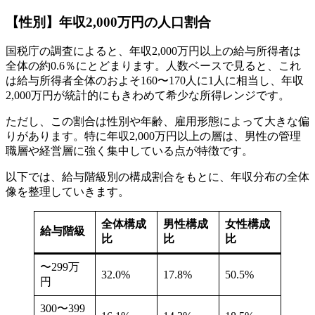
【性別】年収2,000万円の人口割合
国税庁の調査によると、年収2,000万円以上の給与所得者は
全体の約0.6％にとどまります。人数ベースで見ると、これ
は給与所得者全体のおよそ160〜170人に1人に相当し、年収
2,000万円が統計的にもきわめて希少な所得レンジです。
ただし、この割合は性別や年齢、雇用形態によって大きな偏
りがあります。特に年収2,000万円以上の層は、男性の管理
職層や経営層に強く集中している点が特徴です。
以下では、給与階級別の構成割合をもとに、年収分布の全体
像を整理していきます。
全体構成
男性構成
女性構成
給与階級
比
比
比
〜299万
32.0%
17.8%
50.5%
円
300〜399