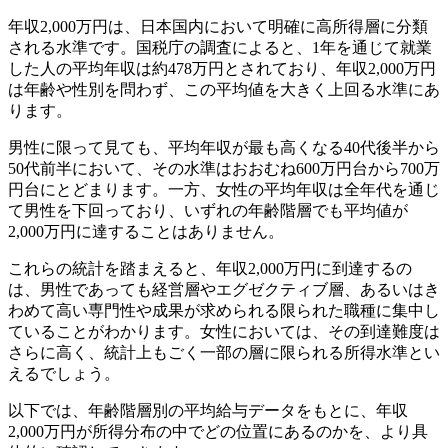
年収2,000万円は、日本国内において明確に高所得層に分類
される水準です。国税庁の調査によると、1年を通じて就業
した人の平均年収は約478万円とされており、年収2,000万円
は年齢や性別を問わず、この平均値を大きく上回る水準にあ
ります。
男性に限って見ても、平均年収が最も高くなる40代後半から
50代前半において、その水準はおおむね600万円台から700万
円台にとどまります。一方、女性の平均年収は全年代を通じ
て男性を下回っており、いずれの年齢階層でも平均値が
2,000万円に達することはありません。
これらの統計を踏まえると、年収2,000万円に到達するの
は、男性であっても経営層やエグゼクティブ層、あるいはき
わめて高い専門性や成果が求められる限られた職種に集中し
ていることがわかります。女性においては、その到達難度は
さらに高く、統計上もごく一部の層に限られる所得水準とい
えるでしょう。
以下では、年齢階層別の平均給与データをもとに、年収
2,000万円が所得分布の中でどの位置にあるのかを、より具