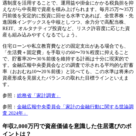
遇制度を活用することで、運用益や掛金にかかる税負担を抑
えながら中長期で資産を積み上げられます。毎月25万〜35万
円前後を安定的に投資に回せる水準であれば、全世界株・先
進国株インデックスを中核としつつ、余力分で高配当株、
REIT、オルタナティブ投資など、リスク許容度に応じた資
産も組み込みやすくなるでしょう。
住宅ローンや私立教育費などの固定支出がある場合でも、
「生活費＋固定費」を手取りの60〜70％程度に抑えること
で、貯蓄率20〜30％前後を維持する計画は十分に現実的で
す。金融広報中央委員会などの調査で示される平均的な貯蓄
率（おおむね10〜20％前後）と比べても、この水準は将来の
資産形成を見据えたバランスの取れた目標ラインといえま
す。
参照：
総務省「家計調査」
参照：
金融広報中央委員会「家計の金融行動に関する世論調
査 2024年」
年収2,000万円で資産価値を意識した住居選びのポ
イントは？