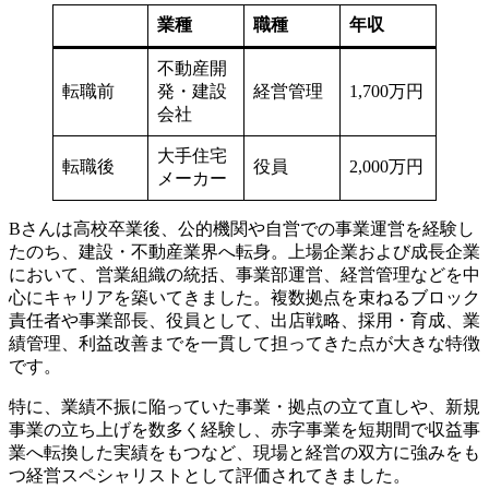
業種
職種
年収
不動産開
転職前
発・建設
経営管理
1,700万円
会社
大手住宅
転職後
役員
2,000万円
メーカー
Bさんは高校卒業後、公的機関や自営での事業運営を経験し
たのち、建設・不動産業界へ転身。上場企業および成長企業
において、営業組織の統括、事業部運営、経営管理などを中
心にキャリアを築いてきました。複数拠点を束ねるブロック
責任者や事業部長、役員として、出店戦略、採用・育成、業
績管理、利益改善までを一貫して担ってきた点が大きな特徴
です。
特に、業績不振に陥っていた事業・拠点の立て直しや、新規
事業の立ち上げを数多く経験し、赤字事業を短期間で収益事
業へ転換した実績をもつなど、現場と経営の双方に強みをも
つ経営スペシャリストとして評価されてきました。