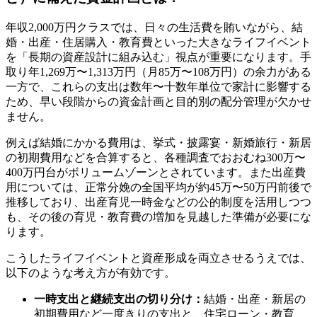
年収2,000万円クラスでは、日々の生活費を賄いながら、結
婚・出産・住居購入・教育費といった大きなライフイベント
を「長期の資産設計に組み込む」視点が重要になります。手
取り年1,269万〜1,313万円（月85万〜108万円）の余力がある
一方で、これらの支出は数年〜十数年単位で家計に影響する
ため、早い段階からの資金計画と目的別の配分管理が欠かせ
ません。
例えば結婚にかかる費用は、挙式・披露宴・新婚旅行・新居
の初期費用などを合算すると、各種調査でおおむね300万〜
400万円台がボリュームゾーンとされています。また出産費
用については、正常分娩の全国平均が約45万〜50万円前後で
推移しており、出産育児一時金などの公的制度を活用しつつ
も、その後の育児・教育費の増加を見越した準備が必要にな
ります。
こうしたライフイベントと資産形成を両立させるうえでは、
以下のような考え方が有効です。
一時支出と継続支出の切り分け：
結婚・出産・新居の
初期費用など一度きりの支出と、住宅ローン・教育