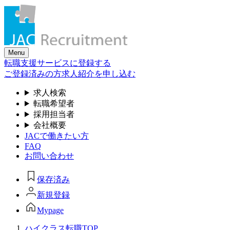
Skip
to
the
content
Menu
転職支援サービスに登録する
ご登録済みの方
求人紹介を申し込む
求人検索
転職希望者
採用担当者
会社概要
JACで働きたい方
FAQ
お問い合わせ
保存済み
新規登録
Mypage
ハイクラス転職TOP