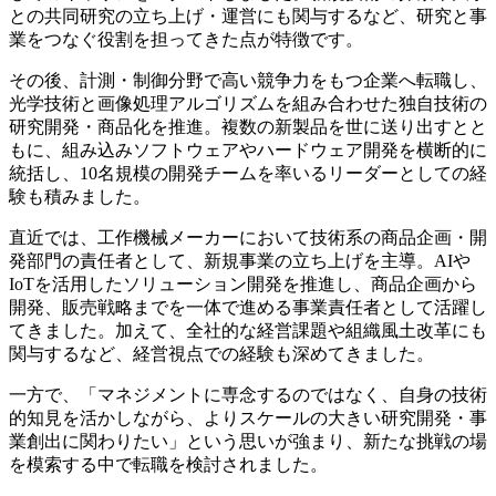
との共同研究の立ち上げ・運営にも関与するなど、研究と事
業をつなぐ役割を担ってきた点が特徴です。
その後、計測・制御分野で高い競争力をもつ企業へ転職し、
光学技術と画像処理アルゴリズムを組み合わせた独自技術の
研究開発・商品化を推進。複数の新製品を世に送り出すとと
もに、組み込みソフトウェアやハードウェア開発を横断的に
統括し、10名規模の開発チームを率いるリーダーとしての経
験も積みました。
直近では、工作機械メーカーにおいて技術系の商品企画・開
発部門の責任者として、新規事業の立ち上げを主導。AIや
IoTを活用したソリューション開発を推進し、商品企画から
開発、販売戦略までを一体で進める事業責任者として活躍し
てきました。加えて、全社的な経営課題や組織風土改革にも
関与するなど、経営視点での経験も深めてきました。
一方で、「マネジメントに専念するのではなく、自身の技術
的知見を活かしながら、よりスケールの大きい研究開発・事
業創出に関わりたい」という思いが強まり、新たな挑戦の場
を模索する中で転職を検討されました。