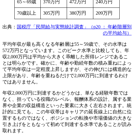
65～69歳
370万円
472万円
240万円
70歳以上
305万円
380万円
209万円
出典：
国税庁「民間給与実態統計調査」（p20 ： 年齢階層別
の平均給与）
平均年収が最も高くなる年齢層は55～59歳で、その水準は
572万円となっています。このピーク水準と比較しても、年
収2,000万円は平均から大きく乖離した所得レンジであるこ
とは明らかです。確かに、年齢や勤続年数の積み重ねによっ
て平均年収は一定程度上昇しますが、その伸びには構造的な
上限があり、年齢を重ねるだけで2,000万円に到達するわけ
ではありません。
年収2,000万円に到達するかどうかは、単なる経験年数では
なく、担っている役職のレベル、報酬体系の設計、属する業
界や企業の収益構造といった要素に大きく左右されます。統
計的に見ても、この年収帯はキャリアの延長線上に自然に位
置するものではなく、ポジションの転換や市場価値の大きな
引き上げをともなって初めて到達する水準であることが読み
取れます。