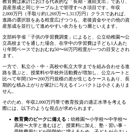
教育費は家計における代表的な「長期・連続支出」であり、
資産形成と同じテーブル上で管理すべき項目です。年収
2,000万円（手取り約1,269万〜1,313万円）クラスであれば、
進路の選択肢をある程度広げつつも、老後資金やその他の資
産形成を並行して進めやすい余力をもつ層といえます。
文部科学省「子供の学習費調査」によると、公立幼稚園〜公
立高校までを通した場合、在学中の学習費は子ども1人あた
り年間ベースでおおむね50〜60万円程度が一つの目安とされ
ます。
一方で、私立小・中・高校や私立大学までを組み合わせる進
路を選ぶと、授業料や学校外活動費が増加し、公立ルートと
比べて年間150〜200万円規模の差が生じるケースもあり、長
期的な積み上がりが家計に与えるインパクトは小さくありま
せん。
そのため、年収2,000万円帯で教育投資の適正水準を考える
際には、以下のような視点が求められます。
教育費のピークに備える：
幼稚園〜小学校〜中学校〜
高校〜大学と進むほど、授業料に加え、塾・習い事・
受験費用などが段階的に増えるため、子どもが小さい