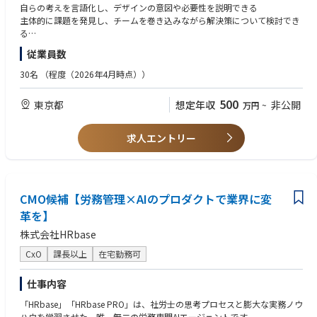
とした、生成AI SaaSプラットフォームです。
その積み重ねが、GREEN SPOONという存在をつくっていく。
自らの考えを言語化し、デザインの意図や必要性を説明できる
X-Boost プロダクトページ
主体的に課題を発見し、チームを巻き込みながら解決策について検討でき
https://x-boost.gen-ax.co.jp/
このポジションでお願いしたいのは、UIを整えることではありません。
る
マイページやアプリを通して、お客さまの「選ぶ時間」そのものをデザイ
■自律型AIオペレーター『X-Ghost（クロスゴースト）』
従業員数
ンすることに責任とやりがいを持てる方を募集します。
■歓迎スキル
自律型AIオペレーター『X-Ghost（クロスゴースト）』の正式提供を開始
ユーザー視点とビジネス視点を考慮しながら、より良いアウトプットの追
30名
（程度（2026年4月時点））
しました。（2025年11月）コンタクトセンターにおけるさまざまな問い
■このポジションの魅力
求経験
合わせに対し、AIオペレーターとして自律思考型で、人間らしい自然な会
「1→10」の、ど真ん中で。
デザインガイドラインなど運用システムの構築経験
500
東京都
話で音声対話を行い、人間のオペレーターと共に企業の価値貢献を担うこ
想定年収
非公開
万円
~
つくったものが、そのまま「続けたくなる理由」になる。あなたのデザイ
ユーザーインタビュー、ユーザーテスト、データ分析の実務経験
とを目指します。
ンが継続率やLTVに直結する、事業のいちばん熱いところで手を動かせま
X-Ghost プレスリリース
す。
■求める人物像
求人エントリー
https://www.gen-ax.co.jp/news/press/20251110-01/
GREEN SPOONのビジョン「自分を好きでいつづけられる人生を」に共感
UIだけじゃなく、体験ぜんぶを。
いただける方
マイページも、アプリも、届く箱の中の同梱物も、ふと届くメールも。オ
顧客志向があり、人を喜ばせることが好きな方
【Mission・Value】
ンラインとオフラインをまたいで、ひとつづきの顧客体験をデザインでき
お客さまの体験をより良くしていくことを楽しみ、主体性を持って仕事に
■Mission
ます。
CMO候補【労務管理×AIのプロダクトで業界に変
取り組める
自律に自立を融合し、次の"流れ"を生成する
担当領域にこだわらず、事業を発展させるために必要な行動がとれる方
革を】
土台から、いっしょに。
風通しの良い社風のある会社で仕事がしたい方
■Value
株式会社HRbase
コンポーネント設計も、ガイドラインづくりも。できあがった仕組みを使
Authentic：本質の追求をあきらめない
うのではなく、その基盤からつくれます。
CxO
課長以上
在宅勤務可
Proactive：全員が前のめりに共創する
Asobi：余白に目を向けて遊び心を持ち続ける
アイデアが、すぐ形になる。
仕事内容
少数精鋭だからこそ、思いついたことがすぐ動き出す。改善まで、責任を
“Mission・Value”に込められた想い：砂金CEOインタビュー
持って見届けられます。
「HRbase」「HRbase PRO」は、社労士の思考プロセスと膨大な実務ノウ
https://note.com/gen_ax/n/n02385df11d33
ハウを学習させた、唯一無二の労務専門AIエージェントです。