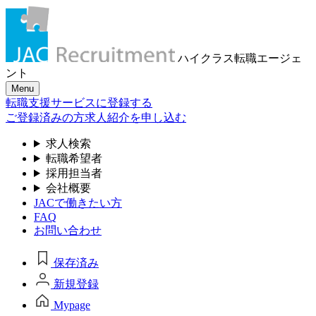
ハイクラス転職
エージェ
ント
Menu
転職支援サービスに登録する
ご登録済みの方
求人紹介を申し込む
求人検索
転職希望者
採用担当者
会社概要
JACで働きたい方
FAQ
お問い合わせ
保存済み
新規登録
Mypage