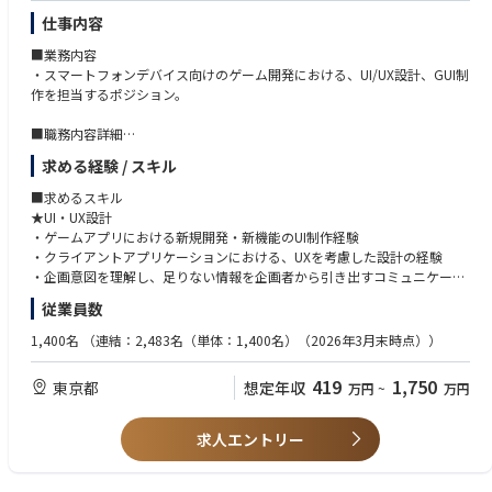
● 可能であれば、開発チームのマネジメント
・社内外のステークホルダーを巻き込みプロジェクト内の課題を積極的に
仕事内容
解決に導いていける方
4. 経営・事業成長への関与
■業務内容
・未知の領域でも主体的に情報を収集、手法を確立していける方
本ポジションは、CEO直下でe-Projectionの成長に責任を持つポジション
・スマートフォンデバイス向けのゲーム開発における、UI/UX設計、GUI制
・社内外で信頼関係を構築していける方
です。
作を担当するポジション。
事業戦略、売上成長、顧客開拓、プロダクト開発、組織づくりなど、経営
に近い領域にも本質的に関与していただきます。
■職務内容詳細
主な業務内容
・企画仕様/要件を理解し、コンセプトに則った最適なUI・UXの制作を行
● 事業戦略・成長戦略の立案
求める経験 / スキル
う。
● 売上目標達成に向けた施策立案・実行
・photoshopやIllustratorなどを使用したグラフィック制作
■求めるスキル
● 新規サービス・新規事業機会の探索
・クオリティ、コスト、スケジュールを見極めた制作
★UI・UX設計
● 価格設計、提供価値の整理、収益モデルの検討
・UIフロー設計、動的インタラクションのデザイン。
・ゲームアプリにおける新規開発・新機能のUI制作経験
● 採用、チーム作り、外部パートナー体制の構築
・クライアントアプリケーションにおける、UXを考慮した設計の経験
● 経営判断に必要な情報収集・分析・提案
・企画意図を理解し、足りない情報を企画者から引き出すコミュニケーシ
● 将来的な事業責任者・役員候補としての経営参画
ョン力
従業員数
・情報をわかりやすく整理してUIに落とし込む情報設計力
【入社後に期待すること】
・市場における価値の高いアプリやコンテンツから設計思想を汲み取れる
入社後は、まずe-Projectionの事業、顧客、提供サービス、e-Pharmascap
1,400名
（連結：2,483名（単体：1,400名）（2026年3月末時点））
分析力
eの全体像を理解していただきます。
・タイトルのコンセプトに沿ったUI・UX設計ができるスキル
その後、CEOと密に連携しながら、国内外の顧客開拓、コンサルティング
419
1,750
東京都
想定年収
万円
~
万円
・開発全体を俯瞰し、状況を把握する能力
案件の推進、e-Pharmascapeのプロダクト改善に主体的に関与していただ
・仕様変更に柔軟に対応できるスキル
きます。
・他職能を巻き込み、円滑に開発を進めるコミュニケーション能力
中長期的には、e-Projectionの事業成長を牽引する中核人材として、売
求人エントリー
・わかりやすい遷移図を作る能力
上、顧客、プロダクト、組織の成長に対して成果責任を担っていただくこ
・多言語（翻訳）も意識した画面設計
とを期待しています。