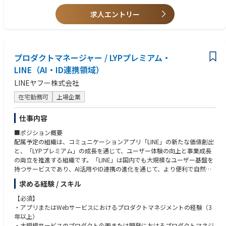
ます。（例：事業計画、クリエイターとのマッチング、新規Eコマース事
あれば、尚
業の啓発、ノウハウの共有など）
・日本の関連業界に関する豊富な知識を持ち、消費者のニーズを理解し、
求人エントリー
・部署横断的なコラボレーションを通じて、ライブやショート動画の強み
デジタルシフトに積極的に参加されている方。
を活かしたブランドの更なる成長に貢献していくことを目指します。
・主要アカウントの管理および複数のチームを統括した経験がある方。
・経営陣の意思決定をサポートし、革新的なデジタルシフトの導入を促し
・ECプラットフォームでの実務経験がある方
ます。
・多様性、多文化を跨いで仕事の経験がある方。
・多様な課題の解決や、新しいソリューションの提案、業界全体にとって
プロダクトマネージャー / LYPプレミアム・
も利益となるような問題解決能力が求められます。
LINE（AI・ID連携領域）
・キャンペーンの立案、プロダクトのローンチ、マーケティング等の内部
LINEヤフー株式会社
横断的なプロジェクトをリードします。
在宅勤務可
上場企業
■カテゴリー
・Fashion & Beauty
仕事内容
・3C & Home
・FMCG
■ポジション概要
配属予定の組織は、コミュニケーションアプリ「LINE」の新たな価値創出
と、「LYPプレミアム」の成長を通じて、ユーザー体験の向上と事業成長
の両立を推進する組織です。「LINE」は国内でも大規模なユーザー基盤を
持つサービスであり、AI活用やID連携の進化を通じて、より便利で自然な
体験を推進しています。
求める経験 / スキル
また、「LYPプレミアム」は、ユーザーに継続的な価値を届けながら、今
後の成長を支える重要なサービスの一つです。本ポジションでは、定量・
【必須】
定性の両面からユーザー課題や事業課題を捉え、プロダクト戦略の立案か
・アプリまたはWebサービスにおけるプロダクトマネジメントの経験（3
ら企画推進、リリース後のグロースまで一貫して担っていただきます。
年以上）
多くのユーザーに影響を与えるプロダクトづくりに関わりながら、新しい
・大規模サービスのプロダクト企画または開発におけるプロダクトマネジ