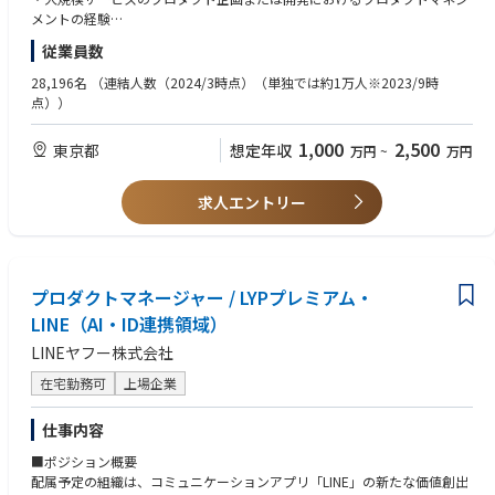
価値の創出と事業インパクトの最大化をリードできる点が、この仕事の大
メントの経験
きな魅力です。
・KPIマネジメントの経験
従業員数
・ビジネス指標に関する数値分析の経験（2年以上）
■組織のミッション
・自ら課題を設定し、解決を通じて事業インパクトを創出した経験
28,196名
（連結人数（2024/3時点）（単独では約1万人※2023/9時
「LYPプレミアム」の成長戦略の立案と推進
点））
「LINE」のAI・ID連携領域の価値向上
【歓迎要件】
ユーザー体験の向上につながるプロダクト企画の推進
・事業責任者または事業オーナーの経験
1,000
2,500
東京都
想定年収
万円
~
万円
収益成長につながる新たな価値創出の実現
・プロダクト責任者またはプロダクトオーナーの経験
ユーザー満足度とビジネスインパクトの両立
・異なる言語や文化圏のメンバーとの協業経験（2年以上）
・ピープルマネジメントの経験（2年以上）
求人エントリー
■主な業務内容
具体的には以下の業務を想定しています。
【求める人物像】
・本質的なユーザー視点を持ち、プロダクトの成長戦略を描ける方
・「LYPプレミアム」における「LINE」を対象とした新規特典の立案
・AIなどの新しい技術領域に高い関心を持ち、自ら学び、業務に活かせる
・定量・定性データに基づく課題分析および課題設定
プロダクトマネージャー / LYPプレミアム・
方
・プロダクト戦略および企画ロードマップの立案
・チームをリードし、関係者を巻き込みながら成果創出を推進できる方
LINE（AI・ID連携領域）
・中長期および短期の施策企画の推進
・抽象度の高い課題や困難な状況でも、粘り強く整理し、解決まで導ける
LINEヤフー株式会社
・経営層への企画提案および承認取得
方
・企画実行フェーズにおけるプロダクトマネジメント
・変化の大きい環境の中でも、柔軟かつスピード感を持って取り組める方
在宅勤務可
上場企業
・関係部門を巻き込んだプロジェクト推進
・大規模なユーザー基盤と大きな事業インパクトのある仕事に挑戦したい
・リリース後のKPIマネジメントおよびグロース推進
方
仕事内容
■かかわるプロダクト
■ポジション概要
https://premium.yahoo.co.jp/entry/order/top/
配属予定の組織は、コミュニケーションアプリ「LINE」の新たな価値創出
https://help.line.me/line/smartphone/sp?contentId=20027090&lang=ja