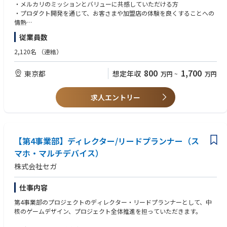
す。ローンチまでのスケジュールを線引き、開発期日までの開発進行の管
・メルカリのミッションとバリューに共感していただける方
理、また実管理を行いながらシステム開発を進めていきます。その他、サ
・プロダクト開発を通じて、お客さまや加盟店の体験を良くすることへの
ービスの保守運用、CSチームとの連携、品質保証チームと協力してテスト
情熱
の設計やバグなどの発見も、各分野のスペシャリストと協力していただき
・1年以上のプロダクトマネジメント経験、またはプロダクトビジョン・
従業員数
ます。
ロードマップ作成をリードした経験
・インターネットサービス（モバイルアプリ／API／システム連携など）
2,120名
（連結）
の開発・運用を、プロダクトマネージャー、事業推進、または意思決定者
の立場でリードした経験
800
1,700
東京都
想定年収
万円
~
万円
・エンジニアと技術的な議論ができる経験（自分でコードを書ける必要は
ありませんが、対外API仕様・連携設計・認証・エラーハンドリングなど
をエンジニアと同じ土俵で議論できるレベルの技術理解）
求人エントリー
・半年〜1年規模の対外プロジェクトをリードした経験（社外パートナ
ー・SIerと協働し、一定規模の開発体制を束ねて完遂した経験）
・BtoBサービスの利用者・パートナー側の目線を理解し、その行動変容を
実現してきた経験（加盟店向けサービス、BtoB SaaS、BizDevなど。決
【第4事業部】ディレクター/リードプランナー（ス
済・加盟店領域に限らず、BtoB領域全般での実績を歓迎）
マホ・マルチデバイス）
■歓迎する経験・スキル
株式会社セガ
・Fintech領域（決済、与信、資産運用など）での経験
・マイクロサービスアーキテクチャに関する理解、または大規模システム
開発に関わった経験
仕事内容
・複数プロジェクトを並行して推進した経験
第4事業部のプロジェクトのディレクター・リードプランナーとして、中
・機械学習やLLMなどの新しいテクノロジーを活用して成果を上げた経験
核のゲームデザイン、プロジェクト全体推進を担っていただきます。
・事業やKPIに責任を持ち、関係者を巻き込みながら成果創出をリードし
た経験