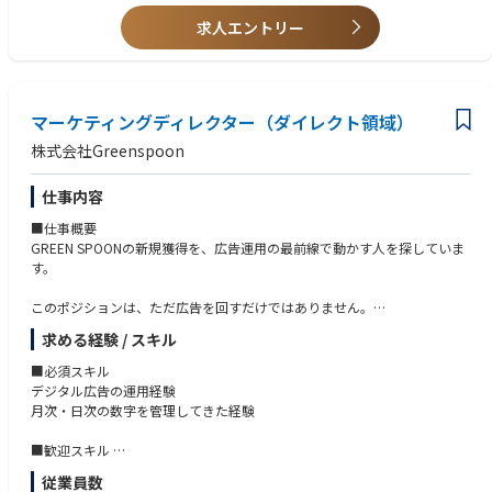
し、PdM組織の採用・育成・評価・業務プロセス整備も担う。
元外資大手戦略コンサル：ＡＩの専門性を身に着けたい、組織立ち上げを
求人エントリー
やりたい
【具体的な業務】
元外資大手戦略コンサル：ワークライフ改善・社会的インパクトを残した
・ヘルスケアアプリ全体のプロダクトビジョン・戦略策定
い、分かり易いコールセンターの自動化、コンサルは朝４～5時までずっ
・3領域を横断したプロダクト統括
と働く
・プロダクトポートフォリオ、中長期ロードマップの策定
元BIG4シニアマネージャー：AIをやりたい、デロイトで新しいテクノロジ
マーケティングディレクター（ダイレクト領域）
・各領域の提供価値、責任範囲、優先順位の整理
ー領域メタバースもやっていた、
・各ステークホルダーに対する価値設計
株式会社Greenspoon
元大手外資総合系コンサルファーム若手：コンサルのPOCどまりが多く、
・事業戦略、GTM戦略、収益モデルとプロダクト戦略の接続
最後までプロダクトを提供していきたい
・AIを活用した先進的なユーザー体験の企画・検証
仕事内容
インタビュー記事：https://note.com/gen_ax/n/nd30155c9a953
・PdM組織の採用、育成、評価、配置、組織設計
・経営層への戦略、投資計画、進捗、リスクの報告
■仕事概要
【ABOUT US】https://www.gen-ax.co.jp/aboutus/
・プロダクトKPIの設計、モニタリング、改善
GREEN SPOONの新規獲得を、広告運用の最前線で動かす人を探していま
自立に自律を融合し、次の“流れ”を生成する ー
・関連部門との部門横断的な連携推進
す。
Gen-AX（ジェナックス）は、コンタクトセンターの複雑な実務と課題を深
■仕事の魅力
このポジションは、ただ広告を回すだけではありません。
く理解し、自律型AIオペレーターを起点に顧客の課題を解決する変革者集
・日本No.1を目指すヘルスケアプラットフォームの中核を担うことができ
数字を見て、課題を見つけて、「次はこう打つ」を自分で企画する。
団です。
求める経験 / スキル
る
運用と改善を、いちばん近くで一気通貫に担っていただきます。
単なるSaaS提供ベンダーとしてではなく各領域において、実装で価値を出
日常の健康管理・医療機関接続・パートナーとの共創を包含する大規模な
■必須スキル
し切るプロフェッショナルが、AI時代に適合したBPR戦略やロードマップ
ヘルスケアプラットフォーム全体を構築し、新たなユーザー体験を生み出
■主な業務
デジタル広告の運用経験
の策定、データモデルの設計までを一気通貫で支援します。
す、多くの企業が志向しながらも成し得なかったテーマに挑戦することが
デジタル広告の運用
月次・日次の数字を管理してきた経験
さらにソフトバンクのグループの事業フィールドと技術アセットも活用
できるポジションです。
月次計画の立案
し、理論ではなく「現場で価値を生み出すAI」を広く社会へ展開すること
日次成果の管理と、改善アクションの実行
■歓迎スキル
で、すべてのカスタマーサービスのあり方を”革新”します。
・大規模な社会実装をリードできる
数字をもとにした、次の打ち手の企画
toC向けサービスでのマーケティング経験
自治体、企業、医療機関、パートナーなどの顧客基盤を通じて、多くのユ
従業員数
複数の広告媒体を横断して運用した経験