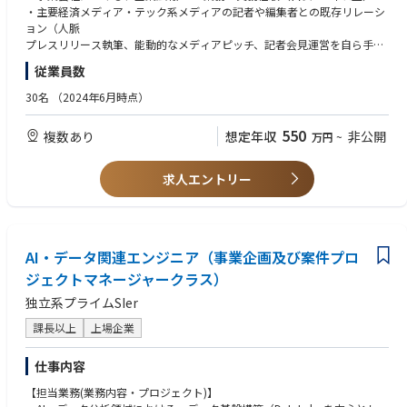
・変化を柔軟に受け入れ、既存の枠組みにはまることなく常に新しいこと
の化学物質情報の管理をデジタル化します。手作業による非構造データの
・主要経済メディア・テック系メディアの記者や編集者との既存リレーシ
でいただけます。
へチャレンジする姿勢を持っている方
処理を構造化し、業界全体のコンプライアンス業務のスピードと正確性を
ョン（人脈
・自動車業界の大変革期の中で、自らの専門性を発揮したいと考えている
飛躍的に向上させます。
プレスリリース執筆、能動的なメディアピッチ、記者会見運営を自ら手を
・勤務地 ：藤沢工場
方
Sotasデータベース：化学業界に散在する膨大な技術データ、配合情報、
動かして推進した実績
・フレックス勤務制度、在宅勤務制度あり
・自分の意見を持ち、異なる考え方や意見を受け容れて最適な解を見つけ
従業員数
製造実績などを集約し、活用可能な「構造データ」へと変換・蓄積するプ
・自社メディア、SNS、CEO発信等のコンテンツ戦略における企画・ディ
ることができるコミュニケーション能力が高い方
ラットフォームを提供します。属人的な知見を組織の資産へと変え、デー
レクション経験
30名
（2024年6月時点）
・「運ぶを創造する」ことを通じて世の中に貢献したいと想いがある方
タ駆動型の意思決定を支える基盤を構築します。
・危機管理広報に関する基本的な知識と実務での対応経験
Sotas Chem Mart（ケムマート）：化学品・原材料の流通を最適化するマ
・広報戦略の立案から施策実行、効果検証までを一貫して担当し、社内外
550
複数あり
想定年収
非公開
万円
~
ーケットプレイスを展開します。データベース事業や調査事業と連携し、
の関係者を巻き込みながら主体的にプロジェクトを推進した経験
これまでアナログだった商取引をデジタル化。売り手と買い手を最適にマ
ッチングすることで、業界の流通構造をよりオープンで効率的なものへと
歓迎スキル
求人エントリー
変革します。
・スタートアップやIT・テック業界における、一人広報または少人数での
広報機能の立ち上げ・運用経験
業務内容
・IPO前後における企業広報・IR広報、またはM&A関連のコミュニケーシ
急成長を遂げるSotasの広報責任者として、戦略的なコーポレートブラン
ョン（PMI広報・統合コミュニケーション）の経験
ディングの構築、市場やメディアのインサイトを捉えた能動的なパブリシ
AI・データ関連エンジニア（事業企画及び案件プロ
・SNS運用やオウンドメディアを通じた積極的な情報発信、顧客取材・導
ティ活動、将来のIPO・M&Aを見据えたコミュニケーション戦略の立案・
入事例制作の経験
ジェクトマネージャークラス）
実行まで、広報・PR領域のすべてを牽引していただきます。
・展示会や自社カンファレンスの企画・運営スキル
独立系プライムSIer
・PR TIMES、Cision等のPRツール、メディアモニタリングツールの運用
マクロ視点での市場認知創出とコミュニケーション戦略の推進：
経験
課長以上
上場企業
・ビジネスレベルの英語力（海外メディア・海外投資家への対応経験・対
「化学産業が日本経済を牽引し、社会をアップデートしていく」というマ
応力）
仕事内容
クロ視点に立った、社会的意義とインパクトの大きいストーリー発信・PR
戦略の設計
【担当業務(業務内容・プロジェクト)】
当社のビジネスモデルを、日本の産業基盤を支える文脈・トレンドとして