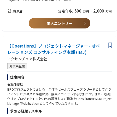
・自発的に物事を進めていける自走力
・デジタルマーケティング領域の業務把握、整理、分析
・マネジメント経験
・クオリティとコストを見極め適切な落とし所を定める決断力
・プロジェクトにおけるチームリードまたはその補佐
500
2,000
・新しいツールや変化する組織に対応できる柔軟性
東京都
想定年収
万円
~
万円
・プランニングやその統括
【Marketing Analyst】
・クライアント課題のヒアリング及び課題設定
求人エントリー
・課題改善施策全体の設計・管理
・データ分析・コンサルティング
・定量的データ分析/定性データ分析を基にしたPDCA運用
・定期計測レポート設計および作成
【Operations】プロジェクトマネージャー - オペ
レーションズ コンサルティング本部 (IMJ)
アクセンチュア株式会社
外資系企業
仕事内容
◆職種概略
BPOプロジェクトにおける、全体やセールスフェーズのリードとしてクラ
イアントビジネスの課題解決、成果にコミットする役割です。また、複雑
化するプロジェクトで社内外の調整および推進をConsultant/PMO/Project
Manager/Mobilizationとして担っていただきます。
求める経験 / スキル
◆具体的な仕事内容