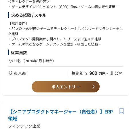
＜ディレクター業務内容＞
・ゲームデザインドキュメント（GDD）作成・ゲーム内容の要件定義
・プロジェクトのマイルストン・グランドスケジュール策定・担保
求める経験 / スキル
・成果物のクオリティ判断・品質担保
・チーム開発体制・環境構築
【採用要件】
・チーム開発推進
・50人以上の規模のチームでディレクターもしくはリードプランナーをし
た経験
＜リードプランナー業務内容＞
・プロジェクト開発期から関わり、リリースまで迎えた経験
・ディレクターと共にゲーム内容の骨子を固めること
・ゲームの核となるゲームシステムを設計・構築した経験
・プランナーの作業スケジュール管理
従業員数
・プランナーのアウトプットの品質担保
【あれば歓迎】
・プランナーの開発体制・環境構築
・マルチ対戦ゲーム・オンラインゲームの開発運営経験
2,922名
（2026年3月末時点）
・他セクションリーダーと連携し、チーム開発を円滑に進めること
・外部スタジオでの開発におけるディレクション、進行管理の実務経験
900
東京都
想定年収
非公開
万円
~
求人エントリー
【シニアプロダクトマネージャー（責任者）】ERP
領域
フィンテック企業