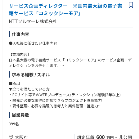
・プロダクト開発のプロジェクトマネジメント経験
サービス企画ディレクター ※国内最大級の電子書
・アジャイル、スクラムでの開発経験
籍サービス「コミックシーモア」
・UI／UXデザインに関するご経験
・ユーザーの利用データ分析をもとにしたプロダクト戦略策定経験
NTTソルマーレ株式会社
・海外エンジニアとのプロダクト開発経験
・海外拠点との開発を推進可能な英語力
仕事内容
・経理財務領域の理解、経験
・Fintech領域の理解、経験
●入社後に任せたい仕事内容
・Saleforceアプリの企画開発経験
￣￣￣￣￣￣￣￣￣￣￣￣￣
・プロダクトの企画、グロースを目的とした事業企画、商品企画、営業企
【業務内容】
画等の実務経験（事業会社コンサルティングファーム問わず）
日本最大級の電子書籍サービス「コミックシーモア」のサービス企画・デ
ィレクションをお任せします。
【こんな方に仲間になってほしい】
事業戦略に基づき、新機能の企画からリリース後の改善まで、一貫して携
・サービスを育てることを楽しみ、主体性を持って取り組める方
求める経験 / スキル
わっていただきます。
・チーム内外問わず積極的にコミュニケーションを取り物事を進められる
■Must
方
具体的な業務は以下の通りです。
▼全てを満たしている方
・常にユーザーフォーカスで、プロダクト作りに取り組める方
・市場やサイト内のデータ分析、競合調査に基づくサービス企画
・ECサイト等でのWEBプロデュース/ディレクション経験(2年以上)
・未経験のことであっても挑戦する向上心のある方
・運用部門との連携による要件定義、仕様検討
・開発が必要な案件に対応できるプロジェクト管理能力
・何事も最後までやりきることができる方
・開発ベンダーや社内各部署（開発、ライツ、販売推進など）との連携・
・要件整理に必要な論理的思考力と案件管理・推進力
調整
・周囲や関係者と良好な関係を築き、業務を的確に遂行できること
従業員数
・リリースまでの進捗管理、リリース後のPDCAサイクル実行
■want
399名
入社後は、サービスの中心メンバーとして、リーダーシップを発揮しなが
上記に加え、下記スキルをお持ちの方歓迎します。
ら事業を牽引していただくことを期待しています。
最新技術のキャッチができる方
600
大阪府
想定年収
非公開
万円
~