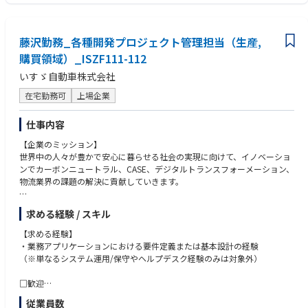
ワークショップの設計やファシリテーション（オンライン/オフラインオ
【歓迎要件】
フ問わず）
・新規事業/サービスの開発に携わったご経験
・理想の顧客体験の構想（ストーリーボード、ユーザーストーリーマッピ
・行動データや購買データ等の定量的な分析のご経験
ング、など）
藤沢勤務_各種開発プロジェクト管理担当（生産,
・UXに関わる研修講師のご経験
・WEBサイト・アプリ・ソフトウェア・業務システム等のデジタルプロダ
・マーケティング（3C分析、セグメンテーション、ターゲティング、な
購買領域）_ISZF111-112
クトのアーキテクチャおよび画面の設計
ど）やデジタルマーケティングの実務（マーケティングオートメーショ
いすゞ自動車株式会社
・プロトタイプ作成（Adobe XD、Figma、など）
ン、
・UX/UIガイドラインの策定
・CRM、SEO、コンテンツマーケティング、など）の基礎知識
在宅勤務可
上場企業
・クライアント企業へのUXやデザイン経営の組織的な導入支援
・PM業務（クライアント折衝、スケジュールやタスク管理、ステークホ
【活躍している人の特徴】
仕事内容
ルダー管理など）
・過去の経験に囚われずに、貪欲に新しい領域・分野のナレッジやスキル
・UX関連の新規ソリューションの検討・開発
を学習する意向を持つ方
【企業のミッション】
・顧客や上司の指示待ちではなく、やるべきこと・やりたいことを自分で
世界中の人々が豊かで安心に暮らせる社会の実現に向けて、イノベーショ
【案件例】
考えて取り組んでいる方
ンでカーボンニュートラル、CASE、デジタルトランスフォーメーション、
・大手動画配信：新規サブスクリプションサービスの立ち上げ
・日頃から、様々なアプリやWEBサイトを利用しながら、その良し悪しを
物流業界の課題の解決に貢献していきます。
・大手製造：新規AIサービスの立ち上げ
分析・考察することが好きな方
・大手金融：ウェブサイト戦略の策定およびUX/UIデザイン
・チームとして成果を上げることに関心がある方
【募集の背景】
・大手製薬：オムニチャネル戦略の策定と施策開発
求める経験 / スキル
社内業務デジタル化への対応迅速化と適応課題に向けた人材強化のため。
・地方自治体：伝わる広報実現に向けたポータル戦略策定およびUX/UIデ
【求める経験】
ザイン
【職務ミッション】
・業務アプリケーションにおける要件定義または基本設計の経験
・大手製造：UX組織開発・人財育成
工場の生産および購買領域における業務課題に対し、事業部門と連携しな
（※単なるシステム運用/保守やヘルプデスク経験のみは対象外）
その他大手自動車、保険、流通、ITサービス、公企業など幅広い支援実績
がらシステム企画・設計・導入を推進し、業務効率化および付加価値創出
があります。
を実現する。
□歓迎
・システム開発プロジェクトの推進または管理経験
【ポジションの魅力】
従業員数
【職務内容】
・生産業務（生産計画／部品調達／生産管理等）の知識・経験