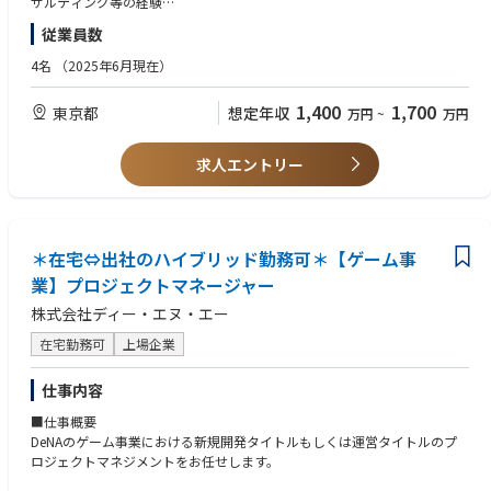
サルティング等の経験
従業員数
【業務内容】
【安心して働ける環境】
【必須】
1．国内外の顧客開拓・事業開発
・ワークライフバランス
● ビジネスレベルの英語力
4名
（2025年6月現在）
国内外の製薬企業、バイオテック企業、ヘルスケア関連企業に対し、当社
残業は月10～20時間程度と少なく、有給休暇も取得しやすい環境です。
● 顧客課題を理解し、提案・案件化・プロジェクト推進まで主体的に担え
のコンサルティングサービスおよびe-Pharmascapeを活用した提案を行っ
また、リモート勤務も可能です。
る方
1,400
1,700
東京都
想定年収
万円
~
万円
ていただきます。
・長期的なキャリア形成
● 売上予測、事業性評価、開発戦略、事業戦略、薬価戦略、マーケットア
既存の顧客対応にとどまらず、自ら顧客課題を発見し、提案機会を創出
育児や介護と仕事を両立するための各種制度も充実しています。
クセス等の領域に関心・理解がある方
し、案件化まで主体的に推進していただくことを期待しています。
ライフイベントを経ても安心して長く働ける環境です。
● 経営者に近い視点で、事業成長にコミットできる方
求人エントリー
● 国内外の新規顧客開拓
・温かく真摯な社風
● 自ら学び、自ら考え、自ら動ける高い自走力
● 製薬企業・バイオテック企業・ヘルスケア関連企業への提案活動
社員の離職率が低く、和やかな雰囲気です。
● 国内外の顧客・パートナーと円滑にコミュニケーションできる方
● 顧客課題のヒアリング、仮説構築、提案書作成
仕事に対しては皆が真摯に取り組み、お互いを尊重する文化が根付いて
● 高い知的好奇心と成長意欲をお持ちの方
● コンサルティング案件の企画、設計、見積、契約化支援
います。
● 海外顧客・海外パートナーとのビジネスコミュニケーション
＊在宅⇔出社のハイブリッド勤務可＊【ゲーム事
【歓迎】
● パートナー企業、外部専門家、開発チームとの連携
● 製薬企業、バイオテック企業、CRO、ヘルスケア企業等での勤務経験
業】プロジェクトマネージャー
● 売上成長に向けた事業開発活動全般
● 製薬・ヘルスケア領域におけるコンサルティング経験
株式会社ディー・エヌ・エー
● 医療・製薬データ領域への理解
2. 製薬・ヘルスケア領域のコンサルティング
● AI、データ分析、デジタルヘルス、SaaS、プラットフォームビジネス
在宅勤務可
上場企業
製薬・ヘルスケア領域における各種コンサルティングプロジェクトをリー
への関心・理解
ドしていただきます。
● 新規事業開発、事業責任者、プロダクトマネージャーの経験
仕事内容
対象領域は、売上予測、事業性評価、薬価予測、薬価戦略、プライシング
● プロダクトオーナーとしての経験
＆マーケットアクセス、臨床開発戦略、マーケティング戦略、事業戦略、
● エンジニア、データサイエンティスト、外部開発パートナーとの協働経
■仕事概要
開発戦略など、多岐にわたります。
験
DeNAのゲーム事業における新規開発タイトルもしくは運営タイトルのプ
主な業務内容
● チームマネジメント、プロジェクトマネジメント経験
ロジェクトマネジメントをお任せします。
● 医薬品・ヘルスケア製品の売上予測
● 海外顧客との商談・提案・プロジェクト推進経験
● 事業性評価、マーケットポテンシャル評価