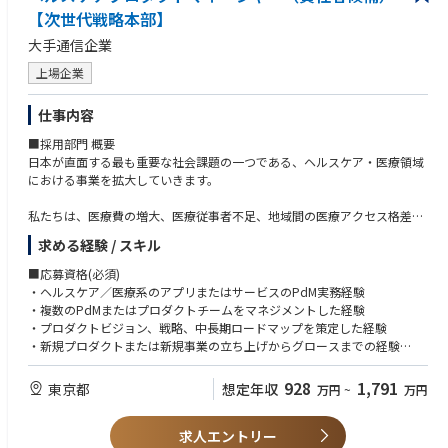
【次世代戦略本部】
大手通信企業
上場企業
仕事内容
■採用部門 概要
日本が直面する最も重要な社会課題の一つである、ヘルスケア・医療領域
における事業を拡大していきます。
私たちは、医療費の増大、医療従事者不足、地域間の医療アクセス格差、
社会保障制度の持続可能性など、本領域における課題を事業として持続性
求める経験 / スキル
を持ったうえで解決するべく、自社が有するソブリンクラウドや国産LLM
などの先端技術、通信事業で培った社会インフラとしての基盤、さらにグ
■応募資格(必須)
ループ企業が持つ国内有数の顧客接点を掛け合わせ、国民的なヘルスケア
・ヘルスケア／医療系のアプリまたはサービスのPdM実務経験
プラットフォームの創出に挑戦しています。
・複数のPdMまたはプロダクトチームをマネジメントした経験
・プロダクトビジョン、戦略、中長期ロードマップを策定した経験
その第一歩として、外部パートナーとの協業を発表しました。今後は、
・新規プロダクトまたは新規事業の立ち上げからグロースまでの経験
国・自治体・企業・医療機関と連携しながら、個人が自身の健康・医療デ
・PRD、要求仕様、要件定義、KPI設計などに関する豊富な経験
ータを安全に管理し、主体的に利活用できる環境を構築していきます。
・エンジニアリング、デザイン、事業部門と協働したプロダクト開発経験
928
1,791
東京都
想定年収
万円
~
万円
・組織目標の設定、人材育成、評価、採用などのピープルマネジメント経
さらに、AIパーソナルアシスタントによって、日々の健康管理から医療機
験
関への適切な受診支援までをシームレスにつなぎ、一人ひとりが必要なタ
求人エントリー
・不確実性の高い環境で、自ら方針を定めて組織を前進させた経験