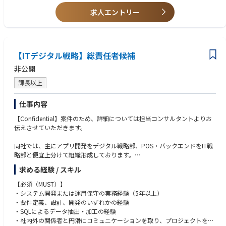
求人エントリー
■歓迎（WANT）
・電力・エネルギー・アグリゲーション領域に関する知識
・Webアプリケーション開発の経験やデータ分析（SQL）やUXリサーチの
経験
・SaaSプロダクトに対して、プロダクトの機能と優先度について、チーム
【ITデジタル戦略】総責任者候補
をリードしたことがある方
非公開
課長以上
仕事内容
【Confidential】案件のため、詳細については担当コンサルタントよりお
伝えさせていただきます。
同社では、主にアプリ開発をデジタル戦略部、POS・バックエンドをIT戦
略部と便宜上分けて組織形成しております。
また、現在はAIネイティブ企業となるべくAI活用推進を強化しておりま
求める経験 / スキル
す。
【必須（MUST）】
〇プロダクトオーナー
・システム開発または運用保守の実務経験（5年以上）
・期待役割：ITプラットフォームの構築を将来的に目指すべく、経営オー
・要件定義、設計、開発のいずれかの経験
ナーと一体となり、開発フロントエンド（ジャンカラアプリ）を中心とし
・SQLによるデータ抽出・加工の経験
たチームをマネジメントしながら、サービス実装を進める。経営戦略やIT/
・社内外の関係者と円滑にコミュニケーションを取り、プロジェクトを推