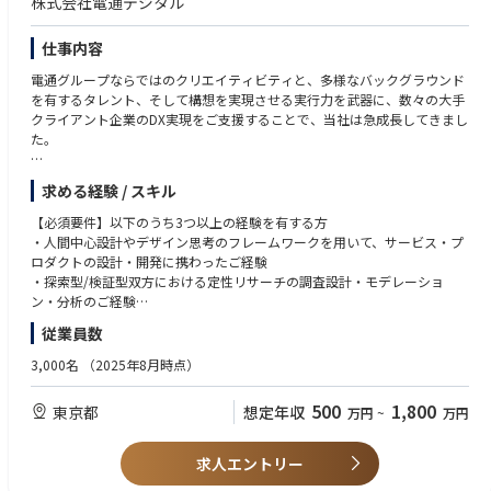
株式会社電通デジタル
・中長期および短期の施策企画の推進
・抽象度の高い課題や困難な状況でも、粘り強く整理し、解決まで導ける
・経営層への企画提案および承認取得
方
仕事内容
・企画実行フェーズにおけるプロダクトマネジメント
・変化の大きい環境の中でも、柔軟かつスピード感を持って取り組める方
・関係部門を巻き込んだプロジェクト推進
・大規模なユーザー基盤と大きな事業インパクトのある仕事に挑戦したい
電通グループならではのクリエイティビティと、多様なバックグラウンド
・リリース後のKPIマネジメントおよびグロース推進
方
を有するタレント、そして構想を実現させる実行力を武器に、数々の大手
クライアント企業のDX実現をご支援することで、当社は急成長してきまし
た。
我々はサービスやプロダクトの開発において、優れたユーザーエクスペリ
求める経験 / スキル
エンスを提供することに重点を置いており、その中でUXデザイナーの役割
は、クライアントのビジネス目標を達成するために必要不可欠な役割と考
【必須要件】以下のうち3つ以上の経験を有する方
えております。UX専門組織の強化を図ることとなり、UXデザイン分野を
・人間中心設計やデザイン思考のフレームワークを用いて、サービス・プ
リードできるポジションを募集いたします。既存サービスの改善のみなら
ロダクトの設計・開発に携わったご経験
ず新規サービスの構想も、そして事業戦略レベルの検討から、価値定義、
・探索型/検証型双方における定性リサーチの調査設計・モデレーショ
体験設計、要件定義、検証に至るまでを担当するポジションを募集しま
ン・分析のご経験
す。
・現状の顧客体験のモデル化・分析（CJMなど）のご経験
従業員数
・ワークショップの設計やファシリテーション（オンライン/オフライン
【業務概要】
オフ問わず）のご経験
3,000名
（2025年8月時点）
クライアントのビジネス課題や顧客インサイトを踏まえて、理想的なユー
・WEBサイト・アプリ・ソフトウェア・業務システム等のデジタルプロダ
ザーエクスペリエンスを構想し具体化する。
クトのアーキテクチャおよび画面の設計のご経験
500
1,800
東京都
想定年収
万円
~
万円
・プロトタイプ作成（Adobe XD、Figma、など）のご経験
【具体的な業務内容】
・PM業務（クライアント折衝、スケジュールやタスク管理、ステークホ
・定性リサーチの推進（デプスインタビュー、エスノグラフィ、など）
ルダー管理など）のご経験
求人エントリー
・現状の顧客体験のモデル化・分析（CJM、など）