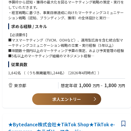
予算枠から認知・獲得の最大化を図るマーケティング戦略の策定・実行を
していただきます。
・経営戦略に基づき、事業目標達成に向けたマーケティングコミュニケー
ション戦略（認知、ブランディング、獲得）の全体設計と実行
・年間100億円規模のマーケティング予算の最適配分計画策定と管理
求める経験 / スキル
・CMO直下の組織において、マネジメント層として組織文化の構築、採
用、育成を含む組織運営全般
【必須要件】
・広報、セールス、プロダクト、経営層など、社内外の幅広いステークホ
■マスマーケティング（TVCM、OOHなど）、運用型広告を含む統合型マ
ルダーとの連携および調整
ーケティングコミュニケーション戦略の立案・実行経験（5年以上）
■年間数十億円以上のマーケティング予算の策定、および予実管理の経験
【具体的な業務内容】
■5名以上のマーケティング組織のマネジメント経験
マスマーケティング、コンテンツマーケティング、および各種グロースマ
■KGI/KPIに基づき、データドリブンで施策の評価・改善を推進した実績
従業員数
ーケティングの企画・管理
■顧客インタビューやリサーチに基づく戦略立案・実行の経験
1,642名
（（うち無期雇用1,244名）［2026年4月時点］）
◆業務例
【歓迎要件】
■急成長フェーズにあるIT/Webサービス企業でのマーケティング責任者経
1,000
1,800
東京都
想定年収
万円
~
万円
・全社KGI/KPI達成に向けたマーケティング戦略の立案、施策実行、効果
験
測定、改善サイクル推進
AIを活用したWeb広告・コンテンツマーケティングなどのデジタルマーケ
・TVCM、OOH、Web広告等のマス・デジタル領域における戦略立案と実
ティング関する深い知見
求人エントリー
行管理
■広報、ブランディング、PR部門との連携を通じて全社的なメッセージン
・オウンドメディア、SNS、SEO等のコンテンツマーケティング戦略の構
グを統括した経験
築と実行
■高いステークホルダーマネジメント能力（経営層、他部門長、外部パー
・マーケティング部門全体の予実管理、費用対効果の最大化に向けたPDC
トナーなど）
Aサイクルの構築
★Bytedance株式会社★TikTok Shop★TikTok e-
・外部パートナー（広告代理店、制作会社など）とのリレーション構築お
【求める人物像】