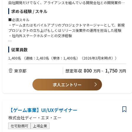
● 薬学、医学、生命科学、工学、経営学等の専門性
自社開発だけでなく、アライアンスを組んでいる開発会社との開発案件を
● 薬価予測、薬価戦略の立案
● MBA、PhD等の高度な専門教育・研究経験
担当いただく場合もございます。
● プライシング＆マーケットアクセス戦略の立案
求める経験 / スキル
● 将来的に製薬・ヘルスケア業界で経営層、事業責任者、グローバルポジ
※ご志向や適正に応じて、配属先を決定させて頂きます
● 臨床開発戦略、上市戦略、マーケティング戦略の検討
ションを目指す高い成長意欲
■必須スキル
● 疾患領域分析、競合分析、市場環境分析
■具体的な業務内容
・ゲームまたはモバイルアプリのプロジェクトマネージャーとして、新規
● 国内外の製薬企業・バイオテック企業に対する提案・報告
【求める人物像】
・プロジェクトの目的理解、作業範囲の明確化
プロジェクトの立ち上げもしくはリリース後案件の運用を担当した経験
● 顧客向けレポート、プレゼンテーション資料の作成
● CEOと同じ目線で事業成長について議論し、実行に移せる方
・体制検討
・社内外ステークホルダーとの交渉経験
● プロジェクトマネジメントおよび品質管理
● 指示を待つのではなく、自ら機会を見つけ、顧客を開拓し、成果につな
・スケジュール作成・管理
げられる方
・進捗管理
■歓迎スキル
3. e-Pharmascapeのプロダクト推進
● 製薬・ヘルスケア領域における複雑な課題を理解し、構造化して解決策
従業員数
・予算管理・コントロール
・プロジェクトマネージャーとして、新規プロジェクトの立ち上げからリ
当社の中核プロジェクトである e-Pharmascape について、ビジネス側の
を提示できる方
・リスク検討・把握
リースまで一貫して担当した経験
1,400名
（連結：2,483名（単体：1,400名）（2026年3月末時点））
プロダクトオーナーとして、機能追加、改善、顧客価値向上を牽引してい
● コンサルティング、事業開発、プロダクト開発を横断的に楽しめる方
・顧客企業・発注先企業との折衝
・ゲームを構成している技術要素の理解
ただきます。
● 高い学習意欲を持ち、未知の領域にもどん欲に取り組める方
・組織管理
・予算管理経験
コーディングスキルは必須ではありません。
800
1,750
● 将来的により大きな責任を担うため、自らの市場価値を高めていきたい
東京都
想定年収
万円
~
万円
・社内調整
・契約から支払まで一貫して担当した経験
一方で、顧客ニーズ、製薬業界の課題、事業戦略、プロダクト価値を理解
方
・各種関連法令の理解（派遣法・著作権法・下請法・個人情報取り扱い
したうえで、開発チームに対して適切な方向性を示し、プロダクトの進化
● 成長企業の環境を楽しみ、未整備な領域も自ら作り上げていける方
有名IPの新規プロジェクトや運用プロジェクトにプロジェクトマネージャ
等）
求人エントリー
をリードしていただくことを期待しています。
● 国内外の顧客に対して、プロフェッショナルとして高い価値を提供した
ーとして上流から携わることができます。
・海外市場（欧米、アジアなど全世界）でのサービスリリース経験
主な業務内容
い方
プロジェクトマネージャーの重要性も高まっており、ご本人のキャリアパ
・エンジニア経験
● e-Pharmascapeの機能追加・改善方針の策定
● 製薬・ヘルスケア業界で、将来的に経営層、事業責任者、グローバルポ
ス次第で様々な案件に携わることも可能です。
・品質管理（QA）経験
● 顧客ニーズ、マーケットニーズのプロダクト要件への落とし込み
ジションを目指したい方
● 開発優先順位の設計
【ゲーム事業】UI/UXデザイナー
※各プロジェクトの規模・期間、利用経験のあるマネージメントツール、
● 開発チームとの連携、要件定義、進行管理
取り入れていたマネージメント手法など、プロジェクトマネージメントに
● プロダクトの顧客価値・事業価値の検証
株式会社ディー・エヌ・エー
関する具体的なご経験を職務経歴書にご記載下さい。
● 顧客フィードバックを踏まえた改善サイクルの推進
在宅勤務可
上場企業
● エンジニア、データ担当者、外部開発パートナーとの協働
■求める人物像