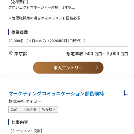
【Consultant 】
【必須要件】
・インテリジェント且つ高度なオペレーション統合した、新しいマーケテ
プロジェクトマネージャー経験 3年以上
ィングBPOソリューションの検討・計画
・現状デジマケ領域の業務把握、整理、分析
※管理職採用の場合はマネジメント経験必須
・クライアントのビジネス課題の理解、戦略策定
【Project Manager】
【歓迎要件】
従業員数
・大規模構築、移行案件のプロジェクト管理
・英語力
・クライアントのビジネス課題の理解、戦略策定
・コンサルティングの実務経験
29,000名
（※日本のみ（2026年3月1日時点））
【PMO】
・社内外で業務プロセスにおいてDXに関わった経験
・マーケティングBPO案件のプロジェクト管理（数十人規模、複数年）
・AEM、SitecoreなどハイエンドCMSの構築プロジェクトのPM経験
500
2,000
東京都
想定年収
万円
~
万円
・クライアントのビジネス課題の理解、戦略策定
・システム、インフラ領域の知見、実務経験
【Mobilization】
・デジタルマーケティング戦略支援経験
・マーケティングBPOソリューションの業務移行計画策定・推進
・業務改善の知見、実務経験
求人エントリー
・移行期間中の品質・チームメンバーのパフォーマンス管理
・ビジネス英語の実務経験
・クライアントのビジネス課題の理解、戦略策定
マーケティングコミュニケーション部長候補
株式会社タイミー
CxO
上場企業
部長以上
仕事内容
【ミッション・役割】