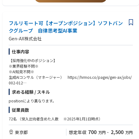
イミングで最適なサポートを受けられる新たなヘルスケアアプリを立ち上
げ、6,000万ユーザー規模の国内No.1ヘルスケアアプリを目指します。
■応募資格(歓迎)
・PHR、EHR、電子カルテ、オンライン診療などに関する知識・経験
この次世代ヘルスケアプラットフォームを通じて、5兆円規模の医療費抑
・スーパーアプリ、ミニアプリ、APIプラットフォームなどのPdM経験
フルリモート可【オープンポジション】ソフトバン
制、国民の健康寿命の延伸、企業の健康経営支援に貢献していきます。
・BtoC、BtoB、BtoG、BtoBtoCを横断するプロダクトの経験
クグループ 自律思考型AI事業
・大規模アプリまたは大規模ユーザー基盤を持つサービスの経験
社会課題の解決と巨大な新規事業の創出を同時に実現する、極めてチャレ
・プロダクトオペレーションやPdM育成制度の構築経験
Gen-AX株式会社
ンジングな領域ですが、日本のヘルスケア・医療の未来を、テクノロジー
・AI、データ分析、レコメンドなどを活用したプロダクト経験
と事業の力で本気で変えていく。その挑戦に、ともに取り組む仲間を募集
・個人情報保護、医療情報、セキュリティ、医療関連規制に関する知識
しています。
仕事内容
【採用強化中のポジション】
■職務内容
※業界経験不問※
【ミッション】
※AI知見不問※
新規ヘルスケアアプリのプロダクトマネジメント責任者としてPdM組織を
生成AIコンサル（マネージャー） https://hrmos.co/pages/gen-ax/jobs/
率い、「ヘルスケア」「メディカル」「ヘルスケア共創基盤」の3領域を
002-012
横断的に統括する。プロダクトの立ち上げ・グロースを通じて事業成長を
生成AIコンサル（スタッフ） https://hrmos.co/pages/gen-ax/jobs/002-
牽引する。
求める経験 / スキル
011
positionにより異なります。
【主な業務】
■募集背景
各領域のPdMをマネジメントし、プロダクトビジョン、顧客体験、データ
従業員数
現在コンサル組織5名
設計、機能・サービス企画、ロードマップの整合性を担保する。ユーザ
取引先の大手クライアント30社超え、外部委託サービスを利用しながら進
ー、医療機関、自治体、企業、保険者、パートナーなど、多様なステーク
72名
（受入出向者含めた人数 ※2025年1月1日時点）
めているので、一緒にクライアントの課題解決をしていただける方を採用
ホルダーへの提供価値を最大化し、複数のサービスやデータが有機的につ
しています。
ながるヘルスケアプラットフォームを構築する。経営、事業開発、開発、
700
2,500
東京都
想定年収
万円
~
万円
デザイン、医療専門職、営業、カスタマーサクセスなどを横断的にリード
■コンサル組織の方々の入社理由