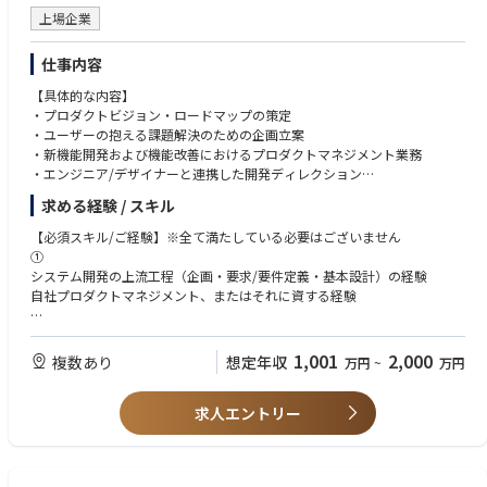
上場企業
仕事内容
【具体的な内容】
・プロダクトビジョン・ロードマップの策定
・ユーザーの抱える課題解決のための企画立案
・新機能開発および機能改善におけるプロダクトマネジメント業務
・エンジニア/デザイナーと連携した開発ディレクション
・課題設定、仮説検証、プロダクト分析
求める経験 / スキル
・ビジネス部門と連携してマーケティング戦略の実行
【必須スキル/ご経験】※全て満たしている必要はございません
①
システム開発の上流工程（企画・要求/要件定義・基本設計）の経験
自社プロダクトマネジメント、またはそれに資する経験
②
・ERP（基幹業務システム）の設計開発・導入の経験
1,001
2,000
複数あり
想定年収
万円
~
万円
・中堅成長企業での、経理財務や請求支払いなどのバックオフィス業務へ
の深い理解、経験。
求人エントリー
・中堅成長企業で働くユーザーへの深い理解、知見。
【あると望ましいスキル・経験】
・プロダクトマネジメント経験