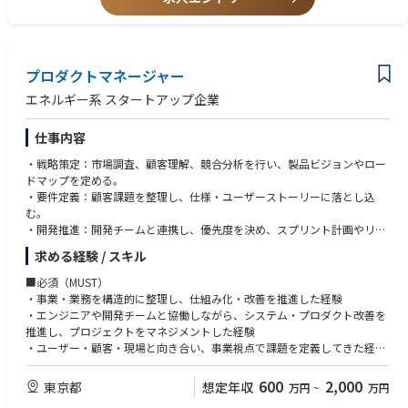
・Go-To-Market設計（営業戦略、オンボーディング支援含む）
【求める人物像】
・社内外のステークホルダーとの調整・連携（開発・Biz・経営メンバ
・自ら仮説を立て、情報を取りに行き、推進する力がある方
ー）
・プロダクトの成否に当事者として深く向き合える方
・高速な意思決定と行動に価値を感じる方
プロダクトマネージャー
・組織・プロダクト・顧客に対して誠実で、論理と情熱のバランスを持っ
て取り組める方
エネルギー系 スタートアップ企業
仕事内容
・戦略策定：市場調査、顧客理解、競合分析を行い、製品ビジョンやロー
ドマップを定める。
・要件定義：顧客課題を整理し、仕様・ユーザーストーリーに落とし込
む。
・開発推進：開発チームと連携し、優先度を決め、スプリント計画やリリ
ースを管理する。
求める経験 / スキル
・成果検証：KPI やユーザー行動データをもとに製品の効果を測定し、改
善を繰り返す。
■必須（MUST）
・ステークホルダー調整：経営陣・顧客・営業・サポートなど多様な利害
・事業・業務を構造的に整理し、仕組み化・改善を推進した経験
関係者と意思疎通を図る。
・エンジニアや開発チームと協働しながら、システム・プロダクト改善を
推進し、プロジェクトをマネジメントした経験
・ユーザー・顧客・現場と向き合い、事業視点で課題を定義してきた経験
（アグリゲーション事業配属の場合）
・英語ドキュメントの読解や、実務上のコミュニケーションに抵抗がない
600
2,000
東京都
想定年収
万円
~
万円
こと