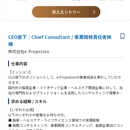
・コミュニケーションをとることが好きな方
【この仕事の魅力・やりがい】
・漫画に知見または興味がある方
・大規模サービスの企画に携われる
・第2新卒OK
求人エントリー
日本有数のアクセス数を誇るWebサービスの企画・運営に携わることが
できます。
自分のアイデアが多くのユーザーに届き、サービスが成長していく過程
を間近で感じられる、大きなやりがいがあります。
・フラットな環境で裁量を持って働ける
CEO直下｜Chief Consultant / 事業開発責任者候
社員同士の意見交換が活発で、経験や年次に関わらず、
補
積極的に手を挙げれば大規模な案件でも一人称で推進できるチャンスが
株式会社e-Projection
あります。
・事業成長のキーパーソンになれる
成長を続ける電子書籍市場において、当社のサービスをさらに拡大させ
仕事内容
るための重要なポジションです。
【ミッション】
サービスの成長を担うことは、ご自身の成長にもつながります。
CEO直下のポジションとして、e-Projectionの事業成長を牽引していただ
きます。
【必須スキル・求める人物像】
国内外の製薬企業・バイオテック企業・ヘルスケア関連企業に対して、当
・Webディレクターとしての実務経験
社の専門性およびプラットフォームを活用したコンサルティング提案を行
即戦力としてご活躍いただきたいため、Webディレクションの経験は必
い、新規顧客の開拓、案件獲得、プロジェクト推進を担っていただきま
須です。
求める経験 / スキル
す。
・漫画が好き、サービスを成長させたいという熱意
また、当社の中核プロジェクトである e-Pharmascape について、ビジネ
ユーザー目線を持ち、サービスをより良くしていきたいという強い思い
【いずれか必須】
ス側のプロダクトオーナーとして、機能追加、改善、顧客価値向上に向け
がある方を歓迎します。
以下のいずれかの経験をお持ちの方。
た指揮・推進を担っていただきます。
・自ら考え、行動できる推進力
● 製薬・ヘルスケア・ライフサイエンス領域での実務経験
将来的には、事業責任者、役員候補、経営幹部候補として、e-Projection
指示を待つだけでなく、自ら課題を発見し、解決に向けて積極的に業務
● 戦略コンサルティング、事業開発コンサルティング、製薬企業向けコン
の経営そのものにも本質的に関与していただくことを期待しています。
を推進できる方を求めています。