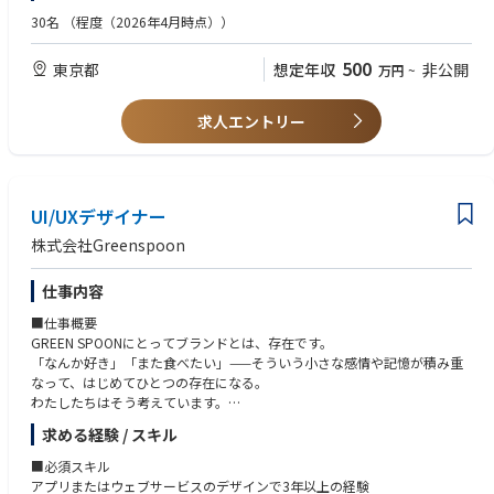
■Gen-AX株式会社 カンパニーデック
ーザーへサービスを届けられる可能性があります。また、国民的なヘルス
運用にとどまらず、獲得施策の企画・設計まで担った経験
https://speakerdeck.com/genax/gen-ax-gen-axzhu-shi-hui-she-kanpanid
30名
（程度（2026年4月時点））
ケアアプリを目指しており、今後、政府や行政とも密接に関わっていく中
etuku
で、自身が率いるプロダクトが政策や地域行政に反映されることも考えら
■求める人物像
■自律思考型AIで業務改革を支援する「Gen-AX」とは。砂金CEOインタビ
500
れ、社会の健康・医療体験を変えるインパクトを持ちます。
東京都
想定年収
非公開
万円
~
GREEN SPOONのビジョン「自分を好きでいつづけられる人生を。」に共
ュー
感いただける方
https://www.softbank.jp/sbnews/entry/20250122_01
・ユーザー／医療機関／自治体／企業をつなぐ価値を創出できる
ものごとを、論理的に考えられる方
求人エントリー
生活者向けサービス、医療機関向け連携、自治体施策、企業向けサービ
数字に責任を持って向き合える方
ス、パートナーサービスを一つのアプリ上で接続します。各ステークホル
パートナー会社と、気持ちのよいコミュニケーションが取れる方
ダーの個別価値に加え、連携によって生まれる新たな価値を設計すること
【ビジネス】
ができ、従来のヘルスケア事業者では成し得なかった新たな価値創出を考
■自律思考型 AIエージェントを目指した戦略立案から コンサルティングま
えていくことができます。
UI/UXデザイナー
でワンストップで提供
Gen-AX株式会社では、自社データを活用して賢く育てていく、照会応答を
株式会社Greenspoon
・前例のないプロダクトに挑戦できる
支援するプロダクトである『X-Boost（クロスブースト）』の提供に加
ヘルスケア市場における圧倒的なマーケットリーダーは存在せず、さら
え、自律思考型AIの音声応対ソリューション『X-Ghost（クロスゴース
に、ヘルスケア／メディカル／プラットフォームを統合したサービスで確
仕事内容
ト）』の正式提供を開始しました。（2025年11月）
立しているものは存在しません。複雑な制約や不確実性の中で、新しいプ
■仕事概要
ロダクトカテゴリーを自ら定義できます。
自律思考型 企業向けAIエージェントのサービス開発／提供とともに、業務
GREEN SPOONにとってブランドとは、存在です。
に組み込んでいく際に必要となるAI時代に適した「業務刷新の戦略／ロー
「なんか好き」「また食べたい」——そういう小さな感情や記憶が積み重
ドマップの策定、生成AI ReadyなKPIの設計・データモデルの設計、組織
なって、はじめてひとつの存在になる。
設計」のコンサルティングサービスを一気通貫で提供いたします。
わたしたちはそう考えています。
だから、画面の中の一つひとつも、ただ「使えればいい」では終わらせた
求める経験 / スキル
■ナレッジ伴走型AIオペレーター 『X-Boost（クロスブースト）』
くない。
金融、小売り／サービス、製造業を中心としたコンタクトセンターなどの
商品との出会いに、心が動く。迷わず、心地よく、選べる。気づけば、続
■必須スキル
問い合わせ業務において複雑なB to B to Cの照会応答業務の効率化を目的
けたくなっている。
アプリまたはウェブサービスのデザインで3年以上の経験