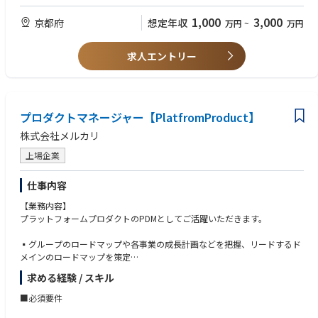
デジタル戦略、ビジネスモデル構造を検討する段階にジョインしていただ
進できる方
くイメージ。
・業務改善やDXに興味があり、主体的に課題解決へ取り組める方
1,000
3,000
京都府
想定年収
万円
~
万円
・サービス参考： https://jankara.ne.jp/pr/quick/
・マネジメント経験のある方
〇プロダクトエンジニア
求人エントリー
【歓迎（WANT）】
・期待役割：ジャンカラアプリの技術開発責任者（幅の広い領域が望まし
・AIを活用したシステム開発（AI駆動開発）の経験
いですが、以下の内容をご経験としてある方も参考にしてくださいませ）
・Snowflakeを用いたデータ基盤の構築・運用経験
・アプリケーション、ソフトウェアの設計に特化し、主に機能の構築、ユ
・AWSなどクラウド環境でのシステム構築・運用経験
ーザーのニーズに合わせた仕様の改善に携わったことがある（アプリケー
・外部ベンダーの管理・プロジェクトマネジメント経験
プロダクトマネージャー【PlatfromProduct】
ションアーキテクチャ等）
・複数のシステムやアプリケーションの連携・統合に特化し、特に、複数
株式会社メルカリ
あるシステムの互換性やフレームワークなどの設計業務をしたことがある
（インテグレーションアーキテクチャ等）
上場企業
※開発環境OS:Linux、WindowsServer
仕事内容
※言語:VB.NET、PHP、Oracle、PostgreSQL、Python 他:VMWare、AWS
【業務内容】
プラットフォームプロダクトのPDMとしてご活躍いただきます。
■同社アプリ開発の参考URL
すぐカラアプリ https://jankara.ne.jp/pr/quick/
▪グループのロードマップや各事業の成長計画などを把握、リードするド
UTAO https://jankara.ne.jp/pr/utao/
メインのロードマップを策定
プレスリリース
▪ロードマップに基づいた開発計画の構想
https://prtimes.jp/main/html/rd/p/000000367.000017032.html
求める経験 / スキル
▪要件定義～開発リード～成果創造までのプロジェクトマネジメント
https://prtimes.jp/main/html/rd/p/000000399.000017032.html
■必須要件
※計画や企画だけでなく、プロジェクトマネジメントもご担当いただきま