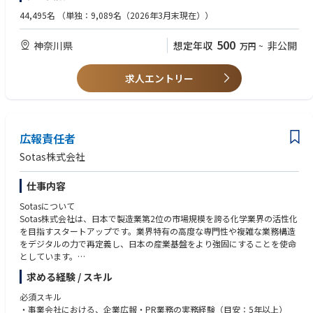
・多様な業界・業種の企業のUXデザインに携われる機会がある
・生産／購買領域における業務課題の整理およびシステム企画
・購買業務（ソーシング／契約／調達／支払等）の知識・経験
44,495名
（単独：9,089名（2026年3月末現在））
・デジタル接点だけでなく、アナログ接点（店舗、紙媒体など）も含めた
・ユーザ要件のヒアリングおよびシステム要件定義、設計
体験設計に携われる機会がある
・システム開発プロジェクトの推進・管理
【求めるスキル】
・新しいデジタルテクノロジーを活用したUXデザインに携わることができ
500
神奈川県
想定年収
非公開
万円
~
・既存システムの改善・保守運用（※企画・改善を含む）
・事業部門とのコミュニケーションを通じて、業務要件を整理しシステム
る
※ご経験・志向に応じて、生産領域または購買領域を担当
要件へ落とし込む能力
・UXデザインのトレンドや最新情報・技術の継続的な学習環境がある
・システム開発に関する基礎知識（アーキテクチャ／DB／プログラミング
求人エントリー
・戦略の構想から具現化までを一気通貫で携われる機会がある
【やりがい】
／開発プロセス）
・各業界の大手クライアントと向き合うことで、業界全体の課題感を把握
・ヘルプデスクや運用オペレーションではなく、業務課題の上流（企画・
したり、多様で先進的な取組に関わる事ができ、新たな挑戦にトライでき
要件定義）から関与するポジションです
□歓迎
る機会が多い
・事業部門と直接連携し、システムのあるべき姿を構想・実現できます
・最新のアプリケーション開発トレンドと技術
・ユーザーの顔が見えるため、システムによる課題解決の現場に立ち会
広報責任者
・生産の業務(生産計画/部品調達/生産管理等)の知識があり、システムに
【想定されるキャリアパス】
い、感謝を直接得られる環境です
興味がある方
実力次第ではありますが、該当ポジションで経験を積んでいきながら案件
Sotas株式会社
・購買業務(協力企業管理/ソーシング/価格契約/購入支払等)の知識があ
規模の大きいプロジェクトをリードしたり、グループマネージャーへとキ
【キャリアステップイメージ】
り、システムに興味がある方
ャリアアップしていけるポジションです。
仕事内容
数年は各プロジェクト活動において、要件定義から運用までの各フェーズ
※多様性に富んだ働き方のニーズに合わせ、柔軟で自由なキャリアパスが
に参画し、業務知識習得や関連ITスキルアップを図っていただきます。そ
【学歴】
可能です。
Sotasについて
の後は、本人の適正を見極めた上で、スペシャリスト又はマネージャー候
高専以上（情報技術、または関連分野 尚可）
Sotas株式会社は、日本で製造業第2位の市場規模を誇る化学業界の活性化
補としてキャリアステップだけではなく、海外に興味があれば、複数拠点
【メッセージ】
を目指すスタートアップです。業界特有の高度な専門性や複雑な業務構造
のある海外工場のシステム刷新に入っていくなど、本人の希望に応じたキ
【言語】
オンラインだけではなくオフラインや従業員体験も含んだ「サービス」全
をデジタルの力で再定義し、日本の産業基盤をより強固にすることを使命
ャリアステップも可能です。経験やスキルに応じて、様々な選択肢があり
・日本語
体の構想・デザインに関わり、クライアントに貢献したい方、新サービ
としています。
ます。
・英語（尚可）
ス/プロダクトの開発に先立ち、顕在化していないインサイトを探究し、
現在、シリーズAという大きな転換期を迎え、以下の3事業部制による多角
入社後：現老朽化のシステムリプレイスに携わって頂き、業務知見を付け
求める経験 / スキル
「価値」や「体験」のデザインに携わりたい方、クライアントの本質的な
的な事業戦略を加速させています。
て頂きます。
【求める人物像】
課題の解決に関心がある方​が活躍できる環境が整っています。ぜひご一緒
必須スキル
数年後：いすゞとUDトラックスの統合に伴うシステム標準化という重要テ
・自分の成長に必要な知識、スキル、行動を継続的に学習している方
にお仕事しましょう！ご応募お待ちしております。
Sotas化学調査：複雑化する法規制への対応や、サプライチェーン全体で
・事業会社における、企業広報・PR業務の実務経験（目安：5年以上）
ーマのもと、さまざまな大規模プロジェクトに携わり、貴重な経験を積ん