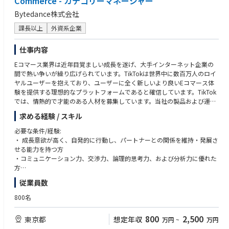
Commerce - カテゴリーマネージャー
よびマネジメント
■ミッション・バリューへの共感
Bytedance株式会社
・配下メンバーの目標設定、評価、日々の業務進捗管理、およびキャリア
タイミーのミッション「『はたらく』を通じて人生の可能性を広げるイン
開発支援
フラをつくる」に強く共感し、事業成長を通じて社会に貢献したい意欲を
課長以上
外資系企業
持つ方
【やりがい・魅力】
■オーナーシップと推進力
仕事内容
・圧倒的な事業成長フェーズ
複雑な状況下でも、目標達成に向けて主体的に課題を設定し、周囲を巻き
サービス急成長期において、マーケティング予算を最大限に活用し、事業
込みながら粘り強く解決に導く推進力を持つ方
Eコマース業界は近年目覚ましい成長を遂げ、大手インターネット企業の
のスケールを牽引するダイナミックな経験が得られます。
■戦略的思考と実行の両立
間で熱い争いが繰り広げられています。TikTokは世界中に数百万人のロイ
広い視野でマーケティング戦略を構築できる一方で、現場のデータや施策
ヤルユーザーを抱えており、ユーザーに全く新しいより良いEコマース体
・戦略と実行の裁量の大きさ
実行の細部にまでこだわり、成果に繋げられる高い実行能力を兼ね備えて
験を提供する理想的なプラットフォームであると確信しています。TikTok
CMO直下で、年間100億円規模の予算策定から、マス・デジタル・コンテ
いる方
では、情熱的で才能のある人材を募集しています。当社の製品および運営
ンツといった統合的なマーケティング戦略の立案・実行まで一貫して大き
チームに加わり、革新的で安全、そしてユーザーにとって直感的なEコマ
な裁量を持ち、成果を追求できます。
求める経験 / スキル
ース・エコシステムを一緒に構築しましょう。TikTokでEコマースの未来
を一緒に切り開きましょう。
必要な条件/経験:
・社会インフラを支える実感
・ 成長意欲が高く、自発的に行動し、パートナーとの関係を維持・発展さ
「はたらく」の未来を変えるというミッションのもと、社会課題の解決に
■業務内容:
せる能力を持つ方
直結するサービスの成長に貢献するやりがいを感じられます。
・事業の更なる拡大を目指し、長期的な戦略の立案と財務分析を担いま
・コミュニケーション力、交渉力、論理的思考力、および分析力に優れた
す。
方
・多様なキャリアパス
・ 業界のネットワークとナレッジ共有を通じて、事業を拡大していくこと
・変化に応じて柔軟に対応できる方
今後の事業拡大に伴い、本部長職への昇格や、新たな事業領域のマーケテ
従業員数
が求められます。
・ビジネスをリードしてきた信頼できる仕事の成果のある方。
ィング責任者など、多様なキャリアパスの可能性が開かれています。
・事業のカテゴリとサブカテゴリをマッピングし、セグメント毎の優先順
・ ソーシャルコマース、コンテンツマーケティング、KOL（キーオピニオ
800名
位を付けて関係部署と連携します。
ンリーダー）などの経験、もしくは理解のある方
・主要なブランドパートナーを優先的に開拓します。クライアントのオン
800
2,500
東京都
想定年収
万円
~
万円
ボーディングから経営全般に携わり、売り上げの維持と成長をサポートし