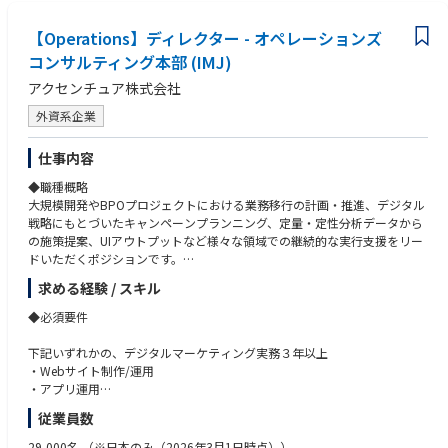
・画面遷移やインタラクション、演出の考慮ができる
【Operations】ディレクター - オペレーションズ
★GUI
・UI全体のテイストやトンマナ設計経験
コンサルティング本部 (IMJ)
・GUIレギュレーション作成経験
アクセンチュア株式会社
・タイトルのコンセプトやトレンドを汲み取りグラフィックに反映し、制
作するスキル
外資系企業
・作り直しに強いデザインデータ設計・構築ができるスキル
仕事内容
★ツール
Photoshop、illustrator、Figma、AdobeXD
◆職種概略
※ツールに対する柔軟性重視
大規模開発やBPOプロジェクトにおける業務移行の計画・推進、デジタル
戦略にもとづいたキャンペーンプランニング、定量・定性分析データから
■望ましい経験／能力
の施策提案、UIアウトプットなど様々な領域での継続的な実行支援をリー
・基礎的なデッサン力
ドいただくポジションです。
・インタラクションデザイン、動的演出の制作経験・スキル
求める経験 / スキル
・データの組み込みの制作経験・知識
◆具体的な仕事内容
・アイテム、アイコン、背景等のビジュアルデザインの制作経験
【Campaign manager】
◆必須要件
・プロジェクト構築/オートメーション化・改善推進
★ツール
・デジタルキャンペーンのプランニング
下記いずれかの、デジタルマーケティング実務３年以上
AfterEffect(映像制作ツール)、Unity、3D制作ツール
・KPI策定/制作進行/分析、レポーティング
・Webサイト制作/運用
・定量的データを基にしたPDCA運用
・アプリ運用
■求める人物像
・UI/UXデザイン設計
・デジタルキャンペーン企画/運用
・困難な事例や課題解決へ向かうポジティブなマインドセット
従業員数
【Information Architect】
・様々な職種と円滑に議論が出来るコミュニケーション能力
・クライアントのビジネス課題の理解、戦略策定
※管理職採用の場合※
29,000名
（※日本のみ（2026年3月1日時点））