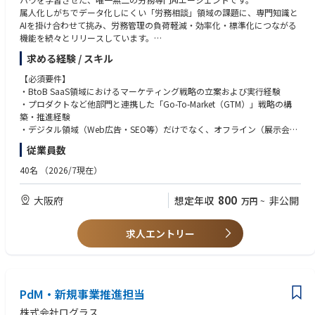
■主な業務
属人化しがちでデータ化しにくい「労務相談」領域の課題に、専門知識と
GREEN SPOONのWebページやアプリのUI/UXデザイン
AIを掛け合わせて挑み、労務管理の負荷軽減・効率化・標準化につながる
お客さまが抱える課題を見つけ、それを解くアイデアを形にする
機能を続々とリリースしています。
コンポーネント・デザインガイドラインの構築と運用
UIの品質を、もっと良くしていく
求める経験 / スキル
このサービスの価値を一人でも多くの方に届け、事業成長を牽引する、や
りがいのあるポジションです。
【必須要件】
・BtoB SaaS領域におけるマーケティング戦略の立案および実行経験
■取り組んでいただくお仕事内容
・プロダクトなど他部門と連携した「Go-To-Market（GTM）」戦略の構
・マーケティングの戦略策定
築・推進経験
・予算配分の決定
・デジタル領域（Web広告・SEO等）だけでなく、オフライン（展示会、
・各施策の分析・改善
PR等）も含めた複数チャネルを横断する「統合型マーケティング」の統括
従業員数
・チームマネジメント
経験
・チームメンバーの採用
・マーケティングチームのマネジメント経験、または全社横断プロジェク
40名
（2026/7現在）
・マーケティングへのAI活用 など
トのリード経験
800
大阪府
想定年収
非公開
万円
~
【歓迎要件】
・経営層（CxOや事業責任者）としての実務経験、または全社的なブラン
ド戦略の立案・統括経験
求人エントリー
・年間数千万円規模以上のプロモーション予算の管理・運用責任者として
の経験
・「労務×AI」といった新しい市場や価値をゼロから創出・啓蒙した経験
・数十名規模（20名以上など）のマネジメント実績
PdM・新規事業推進担当
・マス広告（TVCM等）を含めた大規模プロモーションのディレクション
経験
株式会社ログラス