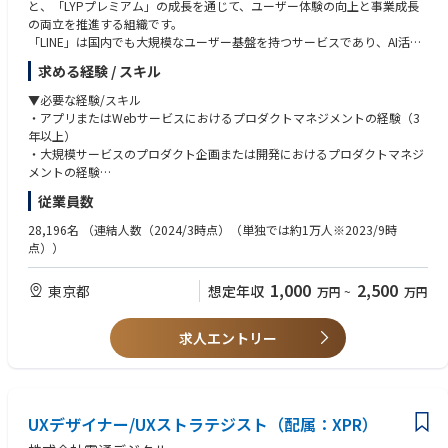
と、「LYPプレミアム」の成長を通じて、ユーザー体験の向上と事業成長
https://guide.line.me/ja/signup-and-migration/line-age-verification.html
の両立を推進する組織です。
「LINE」は国内でも大規模なユーザー基盤を持つサービスであり、AI活用
やID連携の進化を通じて、より便利で自然な体験を推進しています。
求める経験 / スキル
また、「LYPプレミアム」は、ユーザーに継続的な価値を届けながら、今
後の成長を支える重要なサービスの一つです。
▼必要な経験/スキル
・アプリまたはWebサービスにおけるプロダクトマネジメントの経験（3
本ポジションでは、定量・定性の両面からユーザー課題や事業課題を捉
年以上）
え、プロダクト戦略の立案から企画推進、リリース後のグロースまで一貫
・大規模サービスのプロダクト企画または開発におけるプロダクトマネジ
して担っていただきます。
メントの経験
多くのユーザーに影響を与えるプロダクトづくりに関わりながら、新しい
・KPIマネジメントの経験
従業員数
価値の創出と事業インパクトの最大化をリードできる点が、この仕事の大
・ビジネス指標に関する数値分析の経験（2年以上）
きな魅力です。
・自ら課題を設定し、解決を通じて事業インパクトを創出した経験
28,196名
（連結人数（2024/3時点）（単独では約1万人※2023/9時
点））
■組織のミッション・展望
▼あると望ましい経験/スキル
・「LYPプレミアム」の成長戦略の立案と推進
・事業責任者または事業オーナーの経験
1,000
2,500
東京都
想定年収
万円
~
万円
・「LINE」のAI・ID連携領域の価値向上
・プロダクト責任者またはプロダクトオーナーの経験
・ユーザー体験の向上につながるプロダクト企画の推進
・異なる言語や文化圏のメンバーとの協業経験（2年以上）
・収益成長につながる新たな価値創出の実現
・ピープルマネジメントの経験（2年以上）
求人エントリー
・ユーザー満足度とビジネスインパクトの両立
▼求める人物像
■主な業務内容
・本質的なユーザー視点を持ち、プロダクトの成長戦略を描ける方
・「LYPプレミアム」における「LINE」を対象とした新規特典の立案
・AIなどの新しい技術領域に高い関心を持ち、自ら学び、業務に活かせる
・定量・定性データに基づく課題分析および課題設定
UXデザイナー/UXストラテジスト（配属：XPR）
方
・プロダクト戦略および企画ロードマップの立案
・チームをリードし、関係者を巻き込みながら成果創出を推進できる方