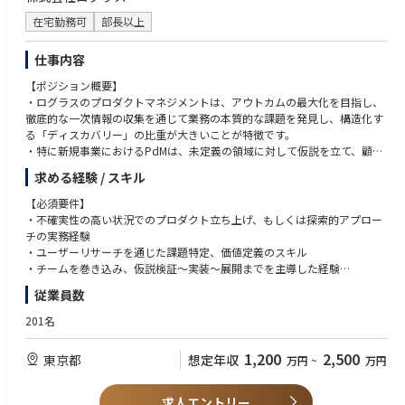
・メガベンチャーやスタートアップにおける、ゼロからのマーケティング
組織の立ち上げ経験
在宅勤務可
部長以上
【求める人物像】
仕事内容
・ミッション・ビジョン・バリューに共感できる方
【ポジション概要】
・チーム内、チームを横断してチームワークを発揮できる人
・ログラスのプロダクトマネジメントは、アウトカムの最大化を目指し、
・データに基づきロジックを組み立てて綿密な戦略を描き、実行すること
徹底的な一次情報の収集を通じて業務の本質的な課題を発見し、構造化す
ができる行動力の高い方
る「ディスカバリー」の比重が大きいことが特徴です。
・社内外問わず人を巻き込み、動かすことが得意な方
・特に新規事業におけるPdMは、未定義の領域に対して仮説を立て、顧客
・前例にとらわれず常に最適な手法を検討できる、柔軟な発想力を持って
と向き合いながら価値検証を進め、プロダクトの方向性を形にしていく役
いる方
求める経験 / スキル
割を担います。
・事業開発・開発・運用・セールスなど多様な視点を踏まえた仮説構築と
【必須要件】
実行が求められ、デザイナーやエンジニアをはじめとする様々なステーク
・不確実性の高い状況でのプロダクト立ち上げ、もしくは探索的アプロー
ホルダーと連携しながら、プロダクトを推進していただきます。
チの実務経験
・入社後はスキルやご経験に応じて、新規事業PdMとして1つ以上のプロ
・ユーザーリサーチを通じた課題特定、価値定義のスキル
ダクト立ち上げを担当いただく予定です。構想段階のテーマに対し、ビジ
・チームを巻き込み、仮説検証〜実装〜展開までを主導した経験
ネス側と連携しながら戦略設計〜MVP開発〜初期市場展開までをリードい
・自律的に学び、環境を活用して推進できる思考・行動特性
従業員数
ただきます。
【歓迎要件】
201名
【業務詳細】
・BtoB SaaSにおける新規プロダクト立ち上げ経験
・顧客ヒアリング、業務理解に基づく課題構造の整理と仮説立案
・経営管理や会計・財務ドメインにおける業務理解
1,200
2,500
東京都
想定年収
万円
~
万円
・MVP・プロトタイピングによる仮説検証（Figma / ノーコード / α版開
・システム構成の理解・開発チームとの仕様議論経験
発など）
・KPI/NSM設計および改善に向けたサイクル実行経験
・初期KGI/KPIやロードマップの策定と実行
求人エントリー