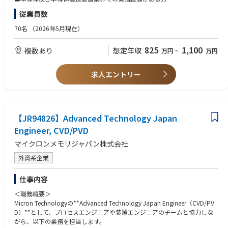
・出張無し拠点
立ち上げ、顧客対応の経験
(4)半導体工場内のツール（Ontoのツールを含む）に接続されたサーバー
■英語でのミーティングに参加できる方
北海道オフィス
従業員数
・実験結果やデータをまとめ、改善提案や報告を行った経験（DOE、統計
の操作とセットアップ。
広島オフィス
手法の名称を使っていなくても問題ありません）
(5)顧客に操作のトレーニングを行い、必要に応じてトレーニング資料を作
70名
（2026年5月現在）
北上サービスセンター
・顧客先や現場での評価対応、技術説明、レポート作成の経験
成する。
四日市テクノロジーセンター※四日市拠点のみ入社後1～2年目に研修の一
・英語の技術資料を読むことに抵抗がない方
(6)顧客の複雑な技術的問題を解決し、それらの問題のエスカレーションを
825
1,100
環で北上への出張が生じる場合がございます。
複数あり
想定年収
万円
~
万円
または、簡単な技術的なやり取りができる方
管理する。
・複数の関係者と調整しながら、業務やプロジェクトを進めた経験
(7)新しいシステムの技術情報を提供し、顧客と共に新しいアプリケーショ
ンを開発する。
求人エントリー
(8)日本地域を5年以上、10年以上サポートする。
(1) Communicate with customer very closely, and find their demand and
required improvement by business level or native Japanese Language.
【JR94826】Advanced Technology Japan
(2) Provide application support for wafer/panel inspection systems, syst
Engineer, CVD/PVD
em operation support and training to customers directly, consult technic
マイクロンメモリジャパン株式会社
al solution for heading issues.
(3) Work collaboratively with Headquarter engineering team, Technical S
外資系企業
upport team & service team cross functionally to provide application & i
ssue solution, take Applications ownership of escalations.
仕事内容
(4) Operation and setup Servers connected to tools in semiconductor fa
bs (including Onto’s tools).
＜職務概要＞
(5) Train customers on tool operation and generate training material if ne
Micron Technologyの**Advanced Technology Japan Engineer（CVD/PV
cessary.
D）**として、プロセスエンジニアや装置エンジニアのチームと協力しな
(6) Establish and broaden the customer base by resolving their complex t
がら、以下の業務を担当します。
echnical issues and managing escalations of those issues