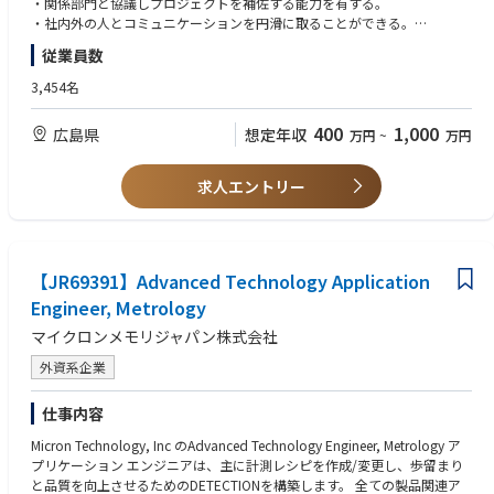
・関係部門と協議しプロジェクトを補佐する能力を有する。
良品率の改善や管理システムの改善、生産性向上の改善を進めて行く必要
・社内外の人とコミュニケーションを円滑に取ることができる。
があります。
・Microsoft Office（Excel, PowerPoint, Word）などのソフトウェアを使
従業員数
また、新規最先端装置の導入や改修もサポートし、より生産計画の向上を
用できる。
進めて行きます。
・自己管理（業務、健康）ができる。
3,454名
開発製品の導入時には、製品や生産技術の問題点を洗い出し、関連部門と
・物理化学、機械、電気等の基礎知識について、大学卒業以上の知識を有
連携しながら、量産化を実現して行きます。
することが望ましい。
400
1,000
広島県
想定年収
万円
~
万円
DRY内において、装置担当エンジニアや、他のプロセス担当エンジニア、
そしてシフト勤務に従事するテクニシャンと、コミュニケーションをと
り、改善活動を牽引する。
求人エントリー
日々の問題から、長期的なプロジュクトまで参画しながら、上司、チーム
メンバーそして関係者への報告を行う。マイクロンの海外生産拠点と技術
交流にも参加して、情報の共有から、標準化を進めて行きます。
【JR69391】Advanced Technology Application
Engineer, Metrology
マイクロンメモリジャパン株式会社
外資系企業
仕事内容
Micron Technology, Inc のAdvanced Technology Engineer, Metrology ア
プリケーション エンジニアは、主に計測レシピを作成/変更し、歩留まり
と品質を向上させるためのDETECTIONを構築します。 全ての製品関連ア