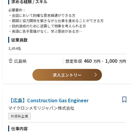
求める経験 / スキル
Chemical Engineerとして薬品供給システムを担当頂き、建設プロジェクト
必要要件：
の設計・施工管理・コスト管理・試運転と運用およびメンテナンスに関す
・会話において的確な意思疎通ができる方
る業務を安全関連法令・環境関連法令・Micron社内基準を順守し遂行して
・周囲と協力関係を築きながら仕事を進めることができる方
頂きます。
・目的達成のために逆算して物事を考えられる方
・英語に苦手意識がなく、学ぶ意欲がある方
主な業務内容：
・英語での電子メールの応答・文書作成ができる方
従業員数
・設計内容をタイムリーにレビューし必要に応じて文書化されたコメント
・Excel・Word・PowerPoint・AutoCAD等の基本的なソフトウェアを使
やフィードバックを提供します
用できる方
3,454名
・設計が関連する規格、規定、規則に準拠している事を確認します
・学士号をお持ちの方
・社内関連部門、設計会社、請負会社間で設計・施工及び工程を調整しま
460
1,000
広島県
想定年収
万円
~
万円
す
尚あれば可： ※すべての要件を満たす必要はございません
・作業開始前までに作業手順の確認及び高リスク作業の有無、リスク低減
・口頭での英語のコミュニケーションが出来る方
措置を確認します
・施工管理の実務経験がある方
求人エントリー
・プロジェクトを予算とスケジュールに従って安全に遂行します
・化学系の企業での就業経験がある方
・プロジェクトが安全基準に従って実行されていることを確認します
・プロジェクトの進捗状況、リスクについて毎週進捗状況を追跡し報告し
ます
【広島】Construction Gas Engineer
マイクロンメモリジャパン株式会社
外資系企業
仕事内容