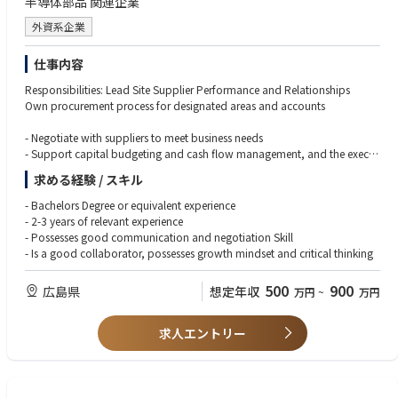
半導体部品 関連企業
エスカレーション対応：
生産技術、歩留まり改善、トラブル対応の経験
・国内テクニカルグループへのエスカレーションレポート作成
以下いずれかの製品・工程に関わった経験
外資系企業
・US含むサポート部隊と連携による解決策の立案、実行、顧客報告
Deposition（薄膜）
②稼働装置改善に関するサポート：
Etching（エッチング）
仕事内容
プロジェクト参加、データ取得、アイディアの立案、装置性能改善品の評
Wet Clean（洗浄）
価、展開
PLP／パネル加工
Responsibilities: Lead Site Supplier Performance and Relationships
③次世代装置導入サポート：プロジェクト参加
▼ 電気・機械・設計・IT系
Own procurement process for designated areas and accounts
・立ち上げ、調整、性能確認
電気・機械図面、回路図、操作マニュアルの読解力
・故障対応
機械設計経験、CADの知識
- Negotiate with suppliers to meet business needs
・評価サポート：データ取得、改善等
電気設計、電気電子分野の知見
- Support capital budgeting and cash flow management, and the execut
・量産機対応向け準備：不具合点フィードバック、手順書作成、必要治具
プログラミング経験（言語不問）
ion of Global Procurement strategies
求める経験 / スキル
等
Linuxの知見
- Handle cost saving initiatives and metric
④その他
第二種電気主任技術者をお持ちの方
- Implement cost savings and process improvement programs
- Bachelors Degree or equivalent experience
・品質問題レポート、問題レポート等作成
▼ コミュニケーション・調整力
- Have deep knowledge to serve as a consultant for procurement process
- 2-3 years of relevant experience
・安全、品質問題防止のための事前検知レポート作成
顧客対応経験
and supplier issues.
- Possesses good communication and negotiation Skill
・顧客向け定例会議の資料作成、説明等
社内外・多部門との連携、調整業務の経験
- Support site audits
- Is a good collaborator, possesses growth mindset and critical thinking
■入社後の充実した研修
■語学スキルについて
500
900
広島県
想定年収
万円
~
万円
スキルやキャッチアップ状況に応じて1～2カ月の研修があります。その後
英語の読み書きに抵抗がない方
は、OJTでフォローとなります。半年後位を目途に、装置を触り始め、2年
（マニュアル理解、メール対応が中心。会話力は必須ではありません）
後目途に独り立ちを頂くイメージです。
求人エントリー
■出張について
・出張無し拠点
北海道オフィス