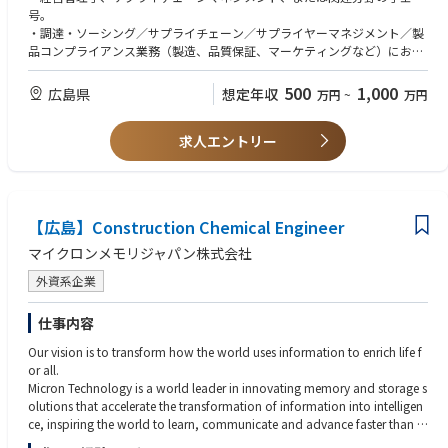
状況を分析します。
号。
・プログラムに関連する特定のプロジェクトのマネジメントを兼任するこ
・調達・ソーシング／サプライチェーン／サプライヤーマネジメント／製
ともあります。プロジェクトにはAI関連プログラムが含まれる場合があ
品コンプライアンス業務（製造、品質保証、マーケティングなど）におけ
り、プログラムマネージャーはAIを活用した製品とサービスのビジョンと
る2～5年の経験
ロードマップを定義し、AI/MLロードマップを定義・実装し、それを全体
・複数の拠点にまたがる社内外の様々な組織から構成されるクロスファン
500
1,000
広島県
想定年収
万円
~
万円
的なビジネス目標と整合させ、AIプロジェクト/ユースケースをアイデア創
クショナルチームを編成、管理、指導、育成できること
出から導入まで主導する必要があります。
・困難で要求の厳しい状況においてサプライヤーと連携し、役員クラスに
・監査（社内・社外）にも参加・支援し、監査の準備の調整を支援する責
求人エントリー
プレゼンテーションを行った経験
任を負います。
・分析力とデータドリブン思考力
・ソフトウェアシステムとデータベース構造に関する実務知識
【歓迎】
【広島】Construction Chemical Engineer
・人工知能（AI）プロジェクトの推進経験があれば尚可
・プログラミング言語（SQL、Python）またはビジネスインテリジェンス
マイクロンメモリジャパン株式会社
スキルセット（Tableau、Power BIなど）
外資系企業
・認定／資格のある監査人
仕事内容
Our vision is to transform how the world uses information to enrich life f
or all.
Micron Technology is a world leader in innovating memory and storage s
olutions that accelerate the transformation of information into intelligen
ce, inspiring the world to learn, communicate and advance faster than e
ver.