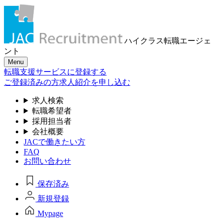
ハイクラス転職
エージェ
ント
Menu
転職支援サービスに登録する
ご登録済みの方
求人紹介を申し込む
求人検索
転職希望者
採用担当者
会社概要
JACで働きたい方
FAQ
お問い合わせ
保存済み
新規登録
Mypage