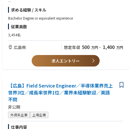
(7) Providing new system technology information and develop new appl
・半導体製造プロセスの立ち上げ、開発、最適化
ication with customer.
求める経験 / スキル
・製品品質および信頼性の向上
(8) Support Japan region for more than 5 year, expecting 10 years over.
・歩留まり改善
Bachelor Degree or equivalent experience
・コスト削減
従業員数
・生産性向上
・リスクマネジメント
3,454名
・製造ラインで発生する問題の解決
500
1,400
広島県
想定年収
万円
~
万円
また、故障解析（Failure Analysis）、FMEA（故障モード影響解析）、8D
手法、SPC（統計的工程管理）などを活用し、プロセスに関連する問題の
特定・診断・解決を行います。
求人エントリー
＜その他の職務内容＞
プロセス、装置、材料の評価および最適化を実施し、工程変更を推進する
歩留まり改善およびコスト削減活動を主導または参加する
新規プロセスのベースライン認定（Qualification）を担当する
【広島】Field Service Engineer／半導体業界売上
材料サプライヤーの管理・監査・連携を行い、品質、コスト、リスク管理
世界3位／成長率世界1位／業界未経験歓迎／英語
の目標達成を支援する
不問
また、研究開発部門（R&D）、海外拠点、サプライヤーと協力しながら、
非公開
論理的かつ効果的なアプローチで技術課題の解決に取り組みます。
外資系企業
上場企業
プロジェクト推進のために、英語または日本語でのコミュニケーション能
力があることが望まれます。
仕事内容