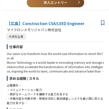
■Preferred Attributes
求人エントリー
・Trustworthiness
・Respect and care on team members and stakeholders.
・Strong communication and documentation abilities in both English a
nd Japanese.
・Proactive, professional behavior and curiosity to grow
【広島】Construction CSA/LEED Engineer
・Flexibility to travel and work in a dynamic, high-tech environment.
マイクロンメモリジャパン株式会社
・Excellent problem-solving and analytical skills.
外資系企業
■Remark
You will work at any customer site across Japan and possibly the world.
仕事内容
Business trip to other sites can occur 50-90% of your life.
Our vision is to transform how the world uses information to enrich life f
or all.
Micron Technology is a world leader in innovating memory and storage s
olutions that accelerate the transformation of information into intelligen
ce, inspiring the world to learn, communicate and advance faster than e
ver.
求める経験 / スキル
CSA Engineer（Construction, Structural, and Architectural Engineer）
必要要件：
は、大規模施設建設において、建築（Architectural）、構造（Structura
・コミュニケーション能力
l）、土木（Civil）の3つの視点からプロジェクトを管理・監督する技術者
・良好なチームワークを構築する能力を有する
です。建物の設計、建設プロセス、品質、工期、コストの管理を担いま
・作業内容を作業手順・現場状況共に事前精査しリスクを最小限に抑える
す。
能力を有する
・Excel・Word・PowerPoint・AutoCAD等の基本的なソフトウェアを使