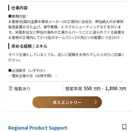
仕事内容
■業務内容：
お客様先(国内主要半導体メーカー)の工場内に出向き、弊社納入の半導体
製造装置の立ち上げ、保守業務、トラブルシューティングなどを行いま
す。米国本社など弊社の海外の工場からパーツごとに送られてくる装置を
お客様の工場内にて3～5名のチームで1～2カ月(1つの装置につき)かけて
セッティング(組立て)、基本性能の評価テストを実施し、本稼働までフォ
求める経験 / スキル
ローを行います。更に保守業務では定期メンテナンスサポートや装置のト
ラブル対応を行い、不具合発生時には、あらゆる角度から問題点を検証
すべてを満たしていなくても、近いご経験をお持ちでしたらぜひご応募く
し、的確なソリューションを提供します。
ださい。
※米国が本社のため、メールにて英語で連絡をとって頂く可能性がありま
■必須条件（いずれか）
すが、翻訳機などを使いながらでの業務が可能でございますのでご安心く
・理系出身の方（分野不問）
ださい。
・文系出身の方で、以下いずれかの実務経験をお持ちの方
サービスエンジニア、保全、製造、組立、加工、設備・装置の操作、トラ
550
1,800
複数あり
想定年収
万円
~
万円
■業務内容詳細
ブルシューティング、品質管理、試験・評価、解析、機械いじりが伴う業
務、簡易プログラミング経験、顧客対応を含む技術系業務、ラインの管理
①カスタマーサポート、オンサイト業務：
求人エントリー
・新規納入装置の立ち上げ：据え付け、組み立て、調整、性能確認
■歓迎条件（活かせる経験・知識）
・装置のサポート：メンテナンス作業、故障修理等
これまでのご経験を、半導体・装置分野で活かせます。
・アップグレードキットの組み立て、調整、性能確認
▼ 装置・設備・メンテナンス系
・アジアを中心とした他リージョンへの立ち上げ等サポート
製造業におけるサービスエンジニア経験
Regional Product Support
エスカレーション対応：
機械／装置／設備のメンテナンス・保全経験