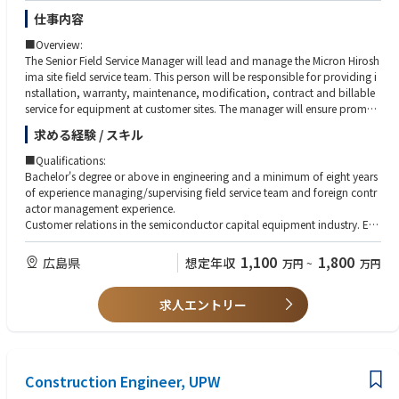
仕事内容
■Overview:
The Senior Field Service Manager will lead and manage the Micron Hirosh
ima site field service team. This person will be responsible for providing i
nstallation, warranty, maintenance, modification, contract and billable
service for equipment at customer sites. The manager will ensure prompt
and efficient service/communication to all customers in the assigned geo
求める経験 / スキル
graphical or customer account area(s) and will be directly responsible fo
r resource planning, supervising, scheduling, coaching, evaluating and m
■Qualifications:
entoring Field Service Engineers.
Bachelor's degree or above in engineering and a minimum of eight years
of experience managing/supervising field service team and foreign contr
■Responsibilities:
actor management experience.
Direct and oversee field services activities including safety and quality inst
Customer relations in the semiconductor capital equipment industry. Exp
all base performance at customer sites for our product.
erience managing a leading semiconductor customer site; with diffusion
Follow existing policies and procedures to manage service team on-site i
or etch or lithography or wet process section and leading a team of eight
1,100
1,800
広島県
想定年収
万円
~
万円
nstallation, scheduled and unscheduled maintenance, troubleshooting a
or more engineers preferred.
s well as developing methods, guidelines, and policies to facilitate efficie
Candidate with foundry, OSAT, Compound Semiconductor customers fa
nt service delivery.
求人エントリー
cing and managing experience is a plus.
Ensure all field service projects complete, meet customers' needs and FAC
sign off.
■Knowledge, Skills & Abilities:
Oversee the scheduling and training of all aspects for field service represe
Motivated to achieve self and team goals while ensuring that goals repres
ntatives including skill level, customer site requirement and company’s p
ent business objectives
Construction Engineer, UPW
olicies.
Demonstrate ability to motivate and communicate with others at all level
Handle service contracts and direct support services to meet all customer