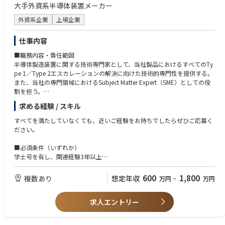
・国内テクニカルグループへのエスカレーションレポート作成
保全、組立、機械加工のご経験
大手外資系半導体装置メーカー
・US含むサポート部隊と連携による解決策の立案、実行、顧客報告
検査装置を扱ったご経験
②稼働装置改善に関するサポート：
外資系企業
上場企業
▼ 半導体・製造プロセス系
プロジェクト参加、データ取得、アイディアの立案、装置性能改善品の評
半導体製造装置メーカー、または半導体デバイスメーカーでの業務経験
価、展開
生産技術、歩留まり改善、トラブル対応の経験
仕事内容
③次世代装置導入サポート：プロジェクト参加
以下いずれかの製品・工程に関わった経験
■職務内容・責任範囲
・立ち上げ、調整、性能確認
Deposition（薄膜）
半導体製造装置に関する技術専門家として、当社製品におけるすべてのTy
・故障対応
Etching（エッチング）
pe 1／Type 2エスカレーションの解決に向けた技術的専門性を提供する。
・評価サポート：データ取得、改善等
Wet Clean（洗浄）
また、当社の専門領域におけるSubject Matter Expert（SME）としての役
・量産機対応向け準備：不具合点フィードバック、手順書作成、必要治具
PLP／パネル加工
割を担う。
等
▼ 電気・機械・設計・IT系
④その他
電気・機械図面、回路図、操作マニュアルの読解力
求める経験 / スキル
アカウントチーム、顧客、プロダクトエンジニアリンググループと連携す
・品質問題レポート、問題レポート等作成
機械設計経験、CADの知識
るマトリックス組織において、プロジェクトおよびエスカレーション管理
・安全、品質問題防止のための事前検知レポート作成
すべてを満たしていなくても、近いご経験をお持ちでしたらぜひご応募く
電気設計、電気電子分野の知見
をリードする。当社のRPSプロセスを活用し、モデルベースの問題解決、
・顧客向け定例会議の資料作成、説明等
ださい。
プログラミング経験（言語不問）
DoE（実験計画法）、データ分析を通じて、複雑な装置課題の解決を推進
Linuxの知見
する。
■入社後の充実した研修
■必須条件（いずれか）
第二種電気主任技術者をお持ちの方
スキルやキャッチアップ状況に応じて1～2カ月の研修があります。その後
学士号を有し、関連経験3年以上
▼ コミュニケーション・調整力
グローバル組織の中で、間接的な監督下においても自律的に業務を遂行で
は、OJTでフォローとなります。半年後位を目途に、装置を触り始め、2年
または、修士号を有し、関連経験3年以上
顧客対応経験
きるセルフスターターであること。
後目途に独り立ちを頂くイメージです。
または、実務経験なしの博士号取得者
社内外・多部門との連携、調整業務の経験
600
1,800
複数あり
想定年収
万円
~
万円
または、上記に相当する実務経験を有する方
顧客およびアカウントチームの技術的要件をエンジニアリング・プロダク
■出張について
■語学スキルについて
トグループへ代表して伝え、エンジニアリングCIP、生産性向上、ドキュ
・出張無し拠点
求人エントリー
英語の読み書きに抵抗がない方
メント更新を通じた改善を推進する。
北海道オフィス
（マニュアル理解、メール対応が中心。会話力は必須ではありません）
広島オフィス