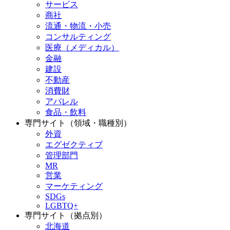
サービス
商社
流通・物流・小売
コンサルティング
医療（メディカル）
金融
建設
不動産
消費財
アパレル
食品・飲料
専門サイト（領域・職種別）
外資
エグゼクティブ
管理部門
MR
営業
マーケティング
SDGs
LGBTQ+
専門サイト（拠点別）
北海道