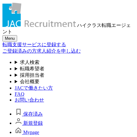
ハイクラス転職
エージェ
ント
Menu
転職支援サービスに登録する
ご登録済みの方
求人紹介を申し込む
求人検索
転職希望者
採用担当者
会社概要
JACで働きたい方
FAQ
お問い合わせ
保存済み
新規登録
Mypage