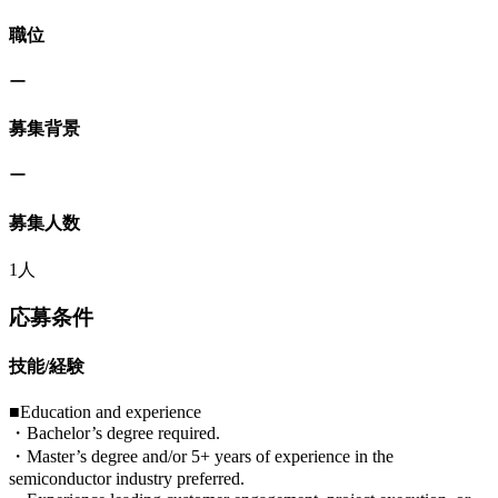
職位
ー
募集背景
ー
募集人数
1人
応募条件
技能/経験
■Education and experience
・Bachelor’s degree required.
・Master’s degree and/or 5+ years of experience in the
semiconductor industry preferred.