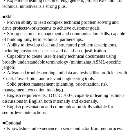
・Experience leading customer engagement, project execution, or
technical initiatives is a strong plus.
■Skills
・Proven ability to lead complex technical problem solving and
drive projects/workstreams to achieve customer goals.
・Strong customer management and communication skills, capable
of building long‑term technical partnerships.
・Ability to develop clear and structured problem descriptions,
including customer use cases and data‑based justification.
・Capability to create user-friendly technical documents using
broadly understandable terminology (minimizing ASML‑specific
jargon).
・Advanced troubleshooting and data analysis skills; proficient with
Excel, PowerPoint, and relevant engineering tools.
・Solid project management (planning, prioritization, risk
management, execution tracking).
・English requirements: TOEIC 700+, capable of leading technical
discussions in English both internally and externally.
・English presentation and communication skills suitable for
senior‑level interactions.
■Optional
・Knowledge and experience in semiconductor front-end process