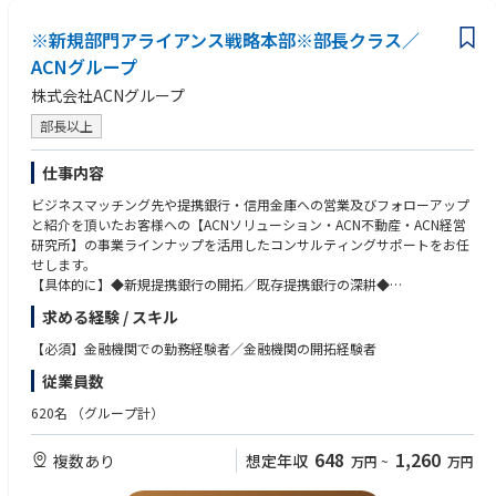
※新規部門アライアンス戦略本部※部長クラス／
ACNグループ
株式会社ACNグループ
部長以上
仕事内容
ビジネスマッチング先や提携銀行・信用金庫への営業及びフォローアップ
と紹介を頂いたお客様への【ACNソリューション・ACN不動産・ACN経営
研究所】の事業ラインナップを活用したコンサルティングサポートをお任
せします。
【具体的に】◆新規提携銀行の開拓／既存提携銀行の深耕◆
・提携銀行・信用金庫様との関係構築、ルートセールス、提携先銀行の開
求める経験 / スキル
拓業務
・提携先の金融機関の支店に訪問し、同社グループの商材やサービスをご
【必須】金融機関での勤務経験者／金融機関の開拓経験者
提案し、お客様とのビジネスマッチング
従業員数
・同社商材の『オフィスソリューション』、『不動産(分譲オフィス･小口
化所有オフィス「Aシェア」)』、『M＆A仲介』の訴求
620名
（グループ計）
メイン業務は金融機関様の開拓（新規ビジネスマッチングの締結),セミナ
ー（WEBセミナー),資料作成となります。
648
1,260
複数あり
想定年収
万円
~
万円
「同社は現在59行の金融機関と提携を組んでおり、今後も金融機関の開拓
深耕に力を入れていく方向です。『オフィスソリューション事業』『不動