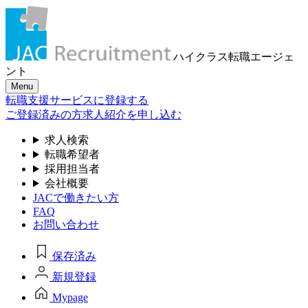
ハイクラス転職
エージェ
ント
Menu
転職支援サービスに登録する
ご登録済みの方
求人紹介を申し込む
求人検索
転職希望者
採用担当者
会社概要
JACで働きたい方
FAQ
お問い合わせ
保存済み
新規登録
Mypage