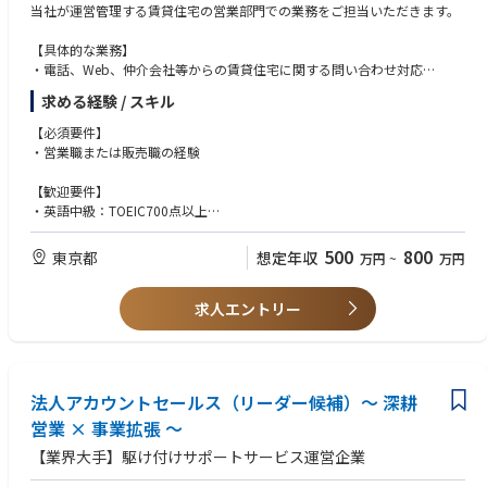
当社が運営管理する賃貸住宅の営業部門での業務をご担当いただきます。
【具体的な業務】
・電話、Web、仲介会社等からの賃貸住宅に関する問い合わせ対応
・属性確認、物件案内、契約締結、物件引渡等
求める経験 / スキル
・契約者、居住者の入居中のフォロー、再契約（契約更新）、名義変更、
解約受付 等
【必須要件】
・住宅賃貸営業に関するサポート業務
・営業職または販売職の経験
【歓迎要件】
・英語中級：TOEIC700点以上
・不動産デベロッパー／不動産仲介会社／信託銀行等の不動産部門の勤務
経験がある方
500
800
東京都
想定年収
万円
~
万円
・百貨店の外商／銀行での融資業務／自動車のディーラーなど提案型営業
の経験がある方
求人エントリー
法人アカウントセールス（リーダー候補）～ 深耕
営業 × 事業拡張 ～
【業界大手】駆け付けサポートサービス運営企業