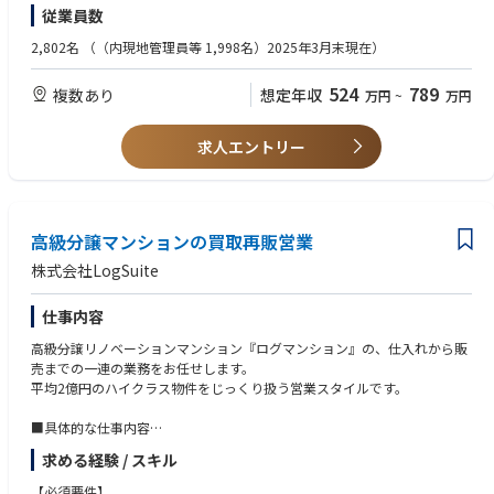
【歓迎資格】
従業員数
・オフィス・商業・物流施設PM経験
・宅地建物取引士
2,802名
（（内現地管理員等 1,998名）2025年3月末現在）
524
789
複数あり
想定年収
万円
~
万円
求人エントリー
高級分譲マンションの買取再販営業
株式会社LogSuite
仕事内容
高級分譲リノベーションマンション『ログマンション』の、仕入れから販
売までの一連の業務をお任せします。
平均2億円のハイクラス物件をじっくり扱う営業スタイルです。
■具体的な仕事内容
・物件の査定・仕入れ（仲介会社からの紹介メイン）
求める経験 / スキル
『ログマンション』の明確な仕入れ基準（都心・100平米超等）がある
ため、仲介会社へスムーズにアプローチできます。
【必須要件】