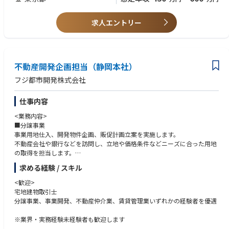
るとなると取引額も当然大きくなります。土地の有効活用を行う上でのお
客様の不安を一つひとつ解決していくことが大切です。
また、当社が取得した事業用地の魅力や価値を最大限に引き出すことがで
求人エントリー
きる新しい街づくりプランを立案し、複合施設や工場、店舗、オフィスな
どの開発を進めます。
■不動産仲介
不動産開発企画担当（静岡本社）
土地や物件の売買を仲介し土地や建物を売りたい、買いたいというお客様
をマッチングさせ、取引をまとめる仕事です。
フジ都市開発株式会社
仕事内容
<業務内容>
■分譲事業
事業用地仕入、開発物件企画、販促計画立案を実施します。
不動産会社や銀行などを訪問し、立地や価格条件などニーズに合った用地
の取得を担当します。
土地を選定後、物件のコンセプトを策定。各部門と連携し、木内建設株式
求める経験 / スキル
会社をはじめとするゼネコンや設計会社、広告会社などの協力会社を牽引
し、プロジェクト完了まで導きます。
<歓迎>
物件のコンセプトワーク、広告やパンフレットの制作打合わせなど販売促
宅地建物取引士
進計画の立案も担当します。
分譲事業、事業開発、不動産仲介業、賃貸管理業いずれかの経験者を優遇
■事業開発
※業界・実務経験未経験者も歓迎します
アパート、マンションや店舗、オフィスなど事業開発の営業です。その中