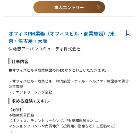
インセンティブは粗利に対して発生する制度となっており、上限の設定が
ございませんので、やればやるだけ評価される環境です。
求人エントリー
■就業環境
シフト制の導入により、ワークライフバランスを重視した柔軟な働き方が
可能です。またノー残業DAYを設定し、残業削減・労働環境の改善に取り
オフィスPM業務（オフィスビル・商業施設）/東
組んでおりプライベートの時間も確保しつつご就業頂けます。その結果、
月平均残業時間は10時間に収められております。また、年間休日数に関し
京・名古屋・大阪
ても毎年増加しており、働き方改革も進んでおります
伊藤忠アーバンコミュニティ株式会社
仕事内容
■オフィスビルや商業施設のPM業務をご担当いただきます。
・オフィスビル・商業ビル・物流施設・ホテル・ヘルスケア施設等の賃貸
運営管理
・テナントリーシング業務
・管理案件の工事提案、バリューアップ提案等の各種提案業務
求める経験 / スキル
・委託者への提案・報告業務
・業務内容に契約書作成・締結（賃貸借・覚書・各種契約）
【必須】
不動産業界経験
東京はオフィスメインとなります。
（オフィス、テナントリーシング、PM業務経験または、
マンションフロントや売買仲介（投資用不動産など）ご経験の方）
※（雇入れ直後）非住居物件の管理業務
※（変更の範囲）会社の定める業務