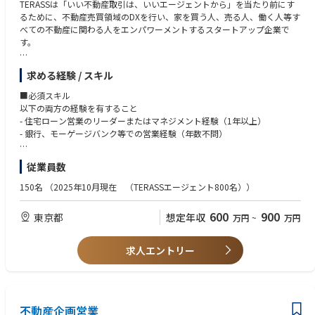
TERASSは「いい不動産取引は、いいエージェントから」を当たり前にす
るために、不動産売買領域のDXを行い、家を買う人、売る人、働く人等す
べての不動産に関わる人をエンパワーメントするスタートアップ企業で
す。
▼募集背景
求める経験 / スキル
現在、住宅ローン選びの不透明さや煩雑さを解消するため、国内トップク
ラスの住宅ローン比較・提案プラットフォーム「Loan Checker」を主力事
■必須スキル
業として展開しています。不動産営業担当者が顧客に最適なローンを提案
以下の両方の経験を有すること
できる仕組みを提供し、業界のDXを強力に推進しています。
- 住宅ローン営業のリーダーまたはマネジメント経験（1年以上）
- 銀行、モーゲージバンク等での営業経験（年数不問）
事業の急成長に伴い、ツールを導入した不動産会社へのコンサルティング
を通じた「住宅ローン申込」を最大化させるため、チームを牽引する営業
■歓迎スキル
従業員数
リーダーを募集しています。
- 不動産仲介会社向けのBtoB営業経験
- インサイドセールスやカスタマーサクセスの手法を用いた営業経験
150名
（2025年10月現在 （TERASSエージェント800名））
【本ポジションにおけるミッション】
- 複数の提携銀行商品を扱うマルチ銀行代理店での実務経験
Loan Checkerを導入済みの提携不動産会社に対しコンサルティングを行
- 目標達成に向けたKPIマネジメントの経験
600
900
東京都
想定年収
万円
~
万円
い、住宅ローン案件の紹介獲得を最大化すること
- 住宅ローンアドバイザー、FP2級以上の資格保有者
【上記ミッション達成のための想定アプローチ】
求人エントリー
- 住まい選びから計画的な支払いまでを一気通貫してサポート
- 高金利時代における高付加価値商品(連生団信)の開発
- 多様な共働き世帯(片方フリーランスなど)に合わせた与信の仕組み
▼仕事概要
不動産企画営業