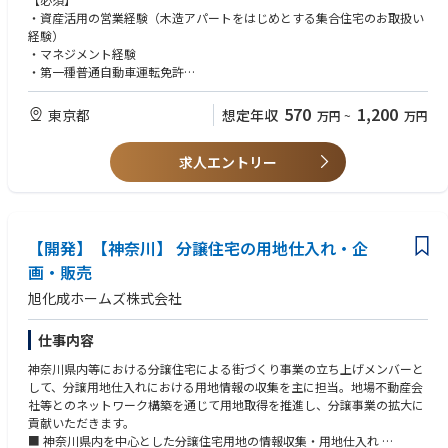
・収入：成果がインセンに直結、上限なし。
・お客様ご要望のご提案業務（木造・S造・RC造）
・資産活用の営業経験（木造アパートをはじめとする集合住宅のお取扱い
経験）
【当社の魅力】
・マネジメント経験
同社は徹底したコストダウンや資材調達、営業の生産性を重視した結果、
・第一種普通自動車運転免許
表面利回り10％という他社にはない圧倒的な利回りを実現しております。
その結果、他社との差別化は勿論金融機関からも信頼を得ており、お客様
【歓迎】
570
1,200
東京都
想定年収
万円
~
万円
の半数が紹介経由となります。その為飛び込み営業などはなく、量よりも
宅地建物取引主任者
質を重視したルートセールスが中心です。
求人エントリー
【当事業部について】
資産活用に関する業務を行っております。
基本は木造になりますが鉄骨造やRCにも対応致します。用途としては賃貸
住宅が主となりますが、事務所や店舗等の非住宅の事例もあります。パー
【開発】【神奈川】 分譲住宅の用地仕入れ・企
トナー様からのご紹介がメインとなりお客様のご要望に最大限お応えでき
るよう取り組みを行っております。
画・販売
旭化成ホームズ株式会社
仕事内容
神奈川県内等における分譲住宅による街づくり事業の立ち上げメンバーと
して、分譲用地仕入れにおける用地情報の収集を主に担当。地場不動産会
社等とのネットワーク構築を通じて用地取得を推進し、分譲事業の拡大に
貢献いただきます。
■ 神奈川県内を中心とした分譲住宅用地の情報収集・用地仕入れ