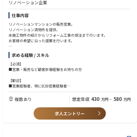
リノベーション企業
仕事内容
リノベーションマンションの販売営業。
リノベーション済物件を提供、
未施工物件の紹介からリフォーム工事の受注まで行います。
お客様の希望に沿った提案を行います。
【具体的には】
求める経験 / スキル
インサイドセールス部門が獲得した反響からのアポイントに対応し、
マンションのハード・ソフト面、ローンや税金等の知識を駆使して提案し
【必須】
ます。
■営業・販売など顧客折衝経験をお持ちの方
■当社がリノベーションを施したマンションを販売
【歓迎】
■未施工物件を紹介し、リフォーム工事を受注
■営業経験者、特にB2B営業経験者
■経験を積んだ後は希望・適性に応じて仕入れ業務も担当可能で、
■不動産業界経験者
「仕入れ」「営業」両方を習得可能です。
■長期的な関係構築を重視できる方
430
580
複数あり
想定年収
万円
~
万円
求人エントリー