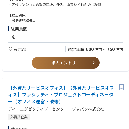
・区分マンションの買取再販、仕入、販売いずれかのご経験
・完全反響の販売営業・お引き渡し
広告からの問い合わせに対する100%完全反響営業です。
【歓迎要件】
飛び込み営業やノルマはありません。
・宅地建物取引士
集客・契約は専任スタッフがいるので、営業に専念することができる環
従業員数
境です。
11名
【事業内容】
■ビジネスモデル
600
750
東京都
想定年収
万円
~
万円
不動産業界において将来性が見込まれるリノベーション事業領域。
当社ではSDGs・持続可能な社会といった概念もまだない10年ほど前から
この事業に着目しました。
求人エントリー
天然無垢材＋デザイン性＋機能性という付加価値の高い商品が好評を博
し、業績は好調。
前期売上は72億円にのぼります。
■物件の特徴
【外資系サービスオフィス】【外資系サービスオフ
平均価格2億円、自然を感じる天然無垢材を贅沢に使用した上質仕様の内
ィス】ファシリティ・プロジェクトコーディネータ
装です。
ー（オフィス運営・改修）
ただの「住まい」ではなく、最高の「暮らし」をご提案するため、デザイ
ン・間取り・仕様・素材の一つひとつにこだわった商品を提供し続けてい
ディ・エグゼクティブ・センター・ジャパン株式会社
ます。
外資系企業
また物件の仕入れ・買取からリノベーションのデザイン、施工、販売まで
すべてグループ会社内で行っています。