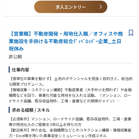
会社として時差出勤を推奨しており、出社時間や退社時間は柔軟に調整で
件の経験
求人エントリー
きます。
・一棟収益不動産、開発用地、ホテル、商業施設、オフィス等の取得経験
残業もほぼなく休日もしっかりと取れ、離職率も低く、好待遇な環境で
・自ら新規情報ルートを開拓し、仕入れ実績につなげた経験
す。
・宅地建物取引士資格
■当職種について
【営業職】不動産開発・用地仕入職／オフィスや商
【求める人物像】
当職種の社員の平均年収は4,082万円です（※インセンティブを含む平均
・自ら案件を探し、情報を取りに行ける方
業施設を手掛ける不動産総合ﾃﾞｨﾍﾞﾛｯﾊﾟｰ企業_土日
年収です）
・物件情報を受け取るだけでなく、案件化・事業化まで主体的に進められ
祝休み
経験年数や年齢に関わらず、成果に応じて評価される仕組みとなってお
る方
り、ご自身のスキルや実績に応じた報酬を得ることができます。
・不動産を「買えるか／買えないか」だけでなく、「どうすれば利益化で
非公開
また当職種に業務従事する社員の平均年齢は38歳で、若手から中堅まで幅
きるか」で考えられる方
広い世代の社員が活躍しております。
・社内外の関係者を巻き込み、クロージングまで粘り強く進められる方
仕事内容
・収支、リスク、出口を踏まえて冷静に判断できる方
・アセットタイプにこだわらず、ビジネスチャンスを十何位捉えられる方
【億単位の事業を動かす】 土地のポテンシャルを見抜く目利きと、総合的
・裁量の大きい環境で、自ら成果を出すことにやりがいを感じる方
な開発プロデュース。
【情報収集・コネクション構築】不動産業者（大手中小を問わず）や金融
機関などを回り、事業化可能な用地を仕入れる活動。（マンション、ロー
ドサイド店舗、既存収益物件、工場・倉庫などの規模がメイン）
【事業計画と出口戦略の設計開発】仕入れた情報に基づき、最適な用途
求める経験 / スキル
（マンション、商業施設、複合施設など）を選定し、最高利益を見込める
事業収支計画（開発コンセプト、コスト、販売価格など）を立案。開発・
【必須条件】マンション、ロードサイド店舗、既存収益物件、工場・倉庫
企画段階から、完成後の売却を見据えた最も利益の出る販売戦略を設計す
等の用地仕入のご経験を3年以上お持ちの方
る。
【歓迎条件】仲介会社、金融機関などとのコネクション構築・情報収集能
【デューデリジェンス（詳細調査）】法令、権利関係、環境、土壌など、
力・Excel等を用いた事業収支シミュレーション作成スキル