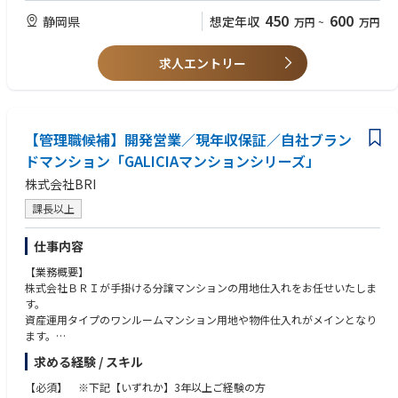
でも多いのが、地主様への土地活用の提案。新規に賃貸マンションを建て
450
600
静岡県
想定年収
万円
~
万円
るとなると取引額も当然大きくなります。土地の有効活用を行う上でのお
客様の不安を一つひとつ解決していくことが大切です。
また、当社が取得した事業用地の魅力や価値を最大限に引き出すことがで
求人エントリー
きる新しい街づくりプランを立案し、複合施設や工場、店舗、オフィスな
どの開発を進めます。
■不動産仲介
【管理職候補】開発営業／現年収保証／自社ブラン
土地や物件の売買を仲介し土地や建物を売りたい、買いたいというお客様
をマッチングさせ、取引をまとめる仕事です。
ドマンション「GALICIAマンションシリーズ」
株式会社BRI
課長以上
仕事内容
【業務概要】
株式会社ＢＲＩが手掛ける分譲マンションの用地仕入れをお任せいたしま
す。
資産運用タイプのワンルームマンション用地や物件仕入れがメインとなり
ます。
求める経験 / スキル
【業務詳細】
・用地取得（23区のみ）
【必須】 ※下記【いずれか】3年以上ご経験の方