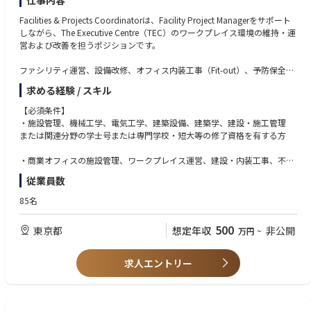
仕事内容
■グループ会社/株式会社LogProstyle
Facilities & Projects Coordinatorは、Facility Project Managerをサポート
当社はグループ連結売上高222億円の総合不動産企業LogProstyleのグルー
しながら、The Executive Centre（TEC）のワークプレイス環境の維持・運
プ会社（100％子会社）です。
営および改善を担うポジションです。
親会社であるLogProstyleは2025年3月25日に日本未上場企業として初め
てNY証券取引所に上場を果たしており、安定した財務基盤、充実した福利
ファシリティ運営、設備改修、オフィス内装工事（Fit-out）、予防保全、
厚生が魅力となっています。
ベンダーマネジメントなど幅広い業務に携わり、社内外の関係者と連携し
求める経験 / スキル
ながらプロジェクトを推進します。
【必須条件】
施設運営に関する専門知識と高い調整力を活かし、快適で安全なオフィス
・施設管理、機械工学、電気工学、建築設備、建築学、建設・施工管理
環境の実現と、サービス品質の向上に貢献いただくことを期待していま
または関連分野の学士号または専門学校・短大等の修了資格を有する方
す。
・商業オフィスの施設管理、ワークプレイス運営、建設・内装工事、不動
産管理、またはプロジェクトコーディネーションの実務経験3～5年以上
従業員数
【歓迎条件】
85名
・Grade Aオフィスビル、フレキシブルワークスペース、ホスピタリティ
業界、または商業不動産業界での経験
500
東京都
想定年収
非公開
万円
~
【求める人物像】
・プロジェクトを主体的に推進できる方
求人エントリー
・課題解決に向けて自ら考え、行動できる方
・社内外の関係者と円滑なコミュニケーションが取れる方
・協力会社やベンダーとの調整・折衝経験をお持ちの方
・コストやリスクを意識しながら業務を遂行できる方