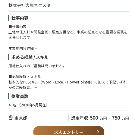
株式会社大興ネクスタ
・事業用地に関するソーシング、用地取得、または売却支援の経験
不動産開発会社等における事業企画、プロジェクト推進、新規事業開発へ
仕事内容
の参画経験
■仕事内容
・資産承継やオーナー企業の事業承継に関連する不動産取引の経験
土地の仕入れや開発企画、販売支援など、事業の起点となる重要な業務を
お任せします。
・不動産ファンドや運用会社における投資取得・売却業務の経験
▼業務内容詳細
・地方創生、観光事業、地域活性化事業などへの興味・関心、もしくは実
・仲介業者・金融機関・デベロッパーなどからの土地情報の収集・選定
務での関与経験
求める経験 / スキル
・現地調査・収支シミュレーション・社内提案（買付検討）
・契約交渉・契約締結・決済対応
用地仕入れのご経験は問いません。
・用地の企画開発（戸建分譲・収益開発・土地売買など）
・設計・購買・販売部門との連携によるプロジェクト推進
■必須経験・スキル
・関連業者との調整（解体・造成・近隣対応など）
基本的なPCスキル（Word・Excel・PowerPoint等）に加えて下記いずれ
かのご経験者。
※ご経験や志向に応じて、開発プロジェクトの企画や販売まで関わること
・不動産業界での営業経験者
従業員数
も可能です。
└売買仲介、住宅販売、投資用不動産営業などのご経験2年以上
・建設／建築に関する知識や経験があり、営業職を希望される方
40名
（2026年5月現在）
▼KPI例
└施工管理、設計、積算、設備関連の工事・保全、建築物の調査・評価
・新規開拓による土地情報獲得数
など
500
750
東京都
想定年収
万円
~
万円
・買付件数
・成約率・歩留まり
■歓迎条件
求人エントリー
▼キャリアパス