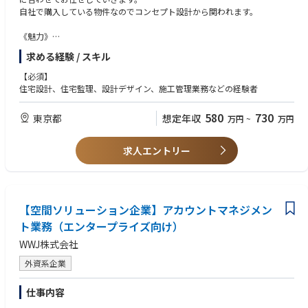
自社で購入している物件なのでコンセプト設計から関われます。
《魅力》
マンションの状態・販売価格に合わせた柔軟な対応が必要になるため、
求める経験 / スキル
設備機器入替えリフォームとは異なり、時代に合わせてお客様の住みやす
さを追求するため、間取りから見直す事が多く、
【必須】
住空間のトータルプランを行っています。
住宅設計、住宅監理、設計デザイン、施工管理業務などの経験者
発注者として担当するため、実現したいプラン、仕様をスピード感を持っ
て効率的に行うことができます。
580
730
東京都
想定年収
万円
~
万円
《主な例》価格：1.2億、エリア：23区
求人エントリー
【空間ソリューション企業】アカウントマネジメン
ト業務（エンタープライズ向け）
WWJ株式会社
外資系企業
仕事内容