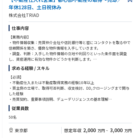
年休128日、土日祝休み
株式会社TRIAD
仕事内容
【業務内容】
・物件情報収集：売買仲介会社や信託銀行等と密にコンタクトを取る中で
信頼関係を築き、優良な物件情報を入手していきます。
・調査、判断：入手した物件情報の立地や利回りといった条件面を調査
し、資産運用に有効な物件かどうかを判断します。
・仕入れ：販売の際に必要な物件資料を作成するため、情報を収集しま
求める経験 / スキル
す。
・売却：売買仲介会社等に依頼し物件の売却を行っていきます。
【必須】
・不動産仕入または不動産取得実務の経験10年以上
【魅力】
・買主側の立場で、取得可否判断、収支検討、DD,クロージングまで関与
■社風
した経験
組織がフラットで経営陣や上司との距離も近く、自身の考えや意見を積極
・売買契約、重要事項説明、デューデリジェンスの基本理解
的に発信できる環境のため、やりがいを感じやすいです。
・仲介会社、信託銀行、事業会社、地権者等との不動産ネットワーク
従業員数
また、1人1人の社員が裁量を持って自由に仕事を進められる環境です。
・10億円以上の不動産売買または取得案件の取り扱い経験
・収支、出口、リスクを踏まえ、事業性を自ら判断できる方
50名
■働き方
年休128日、土日祝休み、残業月20時間以内と非常に働きやすい環境で
【歓迎】
2,000
3,000
東京都
想定年収
万円
~
万円
す。
・都心部不動産の取得経験
また、社員のほとんどが私服で勤務をしております。
・権利調整、立ち退き、借地底地、区分集約、再開発、バリューアップ案