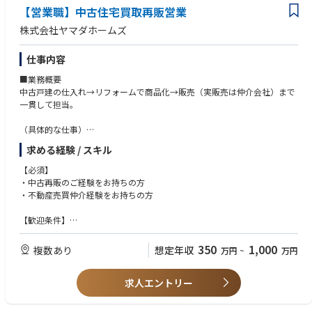
【営業職】中古住宅買取再販営業
・継続的な改善や仕組みづくりに意欲的な方
株式会社ヤマダホームズ
仕事内容
■業務概要
中古戸建の仕入れ→リフォームで商品化→販売（実販売は仲介会社）まで
一貫して担当。
（具体的な仕事）
・物件情報の収集
求める経験 / スキル
・物件の仕入れ・買取
・リフォームの企画
【必須】
・価格設定
・中古再販のご経験をお持ちの方
・販売戦略の立案など
・不動産売買仲介経験をお持ちの方
【歓迎条件】
・宅地建物取引士をお持ちの方
350
1,000
複数あり
想定年収
万円
~
万円
求人エントリー