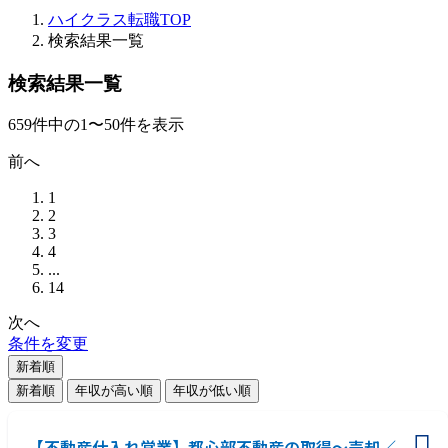
ハイクラス転職TOP
検索結果一覧
検索結果一覧
659
件
中の
1
〜
50
件を表示
前へ
1
2
3
4
...
14
次へ
条件を変更
新着順
新着順
年収が高い順
年収が低い順
【不動産仕入れ営業】都心部不動産の取得～売却／