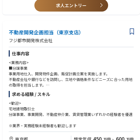
・社内外の関係者と協働し、スケールの大きな案件に携われる
■営業企画・販促業務
求人エントリー
・市場調査
・販売促進企画の立案
・営業資料作成
・売上分析および報告資料作成
不動産開発企画担当（東京支店）
フジ都市開発株式会社
仕事内容
<業務内容>
■分譲事業
事業用地仕入、開発物件企画、販促計画立案を実施します。
不動産会社や銀行などを訪問し、立地や価格条件などニーズに合った用地
の取得を担当します。
土地を選定後、物件のコンセプトを策定。各部門と連携し、木内建設株式
求める経験 / スキル
会社をはじめとするゼネコンや設計会社、広告会社などの協力会社を牽引
し、プロジェクト完了まで導きます。
<歓迎>
物件のコンセプトワーク、広告やパンフレットの制作打合わせなど販売促
宅地建物取引士
進計画の立案も担当します。
分譲事業、事業開発、不動産仲介業、賃貸管理業いずれかの経験者を優遇
■事業開発
※業界・実務経験未経験者も歓迎します
アパート、マンションや店舗、オフィスなど事業開発の営業です。その中
でも多いのが、地主様への土地活用の提案。新規に賃貸マンションを建て
450
600
東京都
想定年収
万円
~
万円