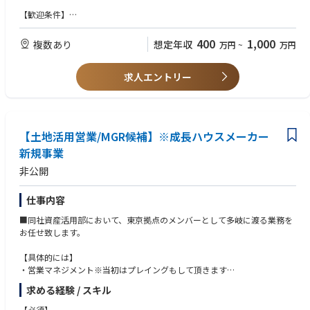
■業務詳細
【歓迎条件】
住宅用地の情報収集～仕入れまで一気通貫で担当。不動産仲介会社・地
・宅地建物取引士をお持ちの方
主・デベロッパー等への訪問／案件ヒアリング、現地・周辺調査、権利関
400
1,000
複数あり
想定年収
万円
~
万円
係・法規制・造成/インフラ・収支の精査、価格/条件交渉、契約推進ま
で。あなたの「目利き」「相場観」「事業採算の組み立て」「条件調整
力」をさらに高いレベルで磨けます（稟議・決裁も仕組化されスピード感
求人エントリー
◎）。
■扱うサービス
ヤマダHDの住宅事業における分譲住宅用地。スマートハウスのスタート地
【土地活用営業/MGR候補】※成長ハウスメーカー
点をつくる、事業成長の最重要領域です。
新規事業
■組織構成
非公開
上司・先輩、関連部署、協力会社と密に連携。仕入れの意思決定はチーム
で行い、成功・失敗事例を共有しながら成果最大化を図ります。
仕事内容
■業務の魅力
■同社資産活用部において、東京拠点のメンバーとして多岐に渡る業務を
・安定：プライム上場HD子会社×多角的事業展開の資本力で、景況に左右
お任せ致します。
されにくい事業運営。
・将来性：住まい需要を支える不動産×住宅領域で、グループとして継続
【具体的には】
投資。用地確保は今後も価値が高まり続ける中核業務。
・営業マネジメント※当初はプレイングもして頂きます
・キャリア/専門性：用地仕入れは上流工程。相場観、法務/税務、開発/造
・銀行、税理士、不動産店等ビジネスパートナー様先への定期訪問（飛び
成、収支設計、交渉術が実務で体系化され、市場価値が大きく向上。将来
求める経験 / スキル
込み営業はございません）
的にエリア責任者・マネジメントも目指せます。
・当社提携先以外のルート先開発
【必須】