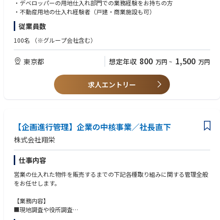
・調査業務
・デベロッパーの用地仕入れ部門での業務経験をお持ちの方
・商品企画
・不動産用地の仕入れ経験者（戸建・商業施設も可）
・ゼネコンの選定 等
従業員数
関係業者や同業者との信頼関係を構築しながらタイムリーな土地情報を収
集巣ていただきます。
100名
（※グループ会社含む）
その他、具体的な営業方法などは面接でご説明させていただきます。
800
1,500
東京都
想定年収
万円
~
万円
【同社の特徴】
都心エリアを中心に展開する自社ブランドマンション「GALICIAマンショ
求人エントリー
ンシリーズ」は、銀座、六本木などの一等地や主要駅徒歩圏内のロケーシ
ョンにこだわり、ブランド価値を高めてきました。東京都心のマンション
ニーズは根強く、安定した資産価値を維持しています。
【企画進行管理】企業の中核事業／社長直下
株式会社翔栄
仕事内容
営業の仕入れた物件を販売するまでの下記各種取り組みに関する管理全般
をお任せします。
【業務内容】
■現地調査や役所調査
■契約関連書類の作成（契約書、重説等）