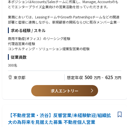
本ポジションはAccounts/Salesチームに所属し、Manager, Accountsのも
とでエンタープライズ企業向けの営業活動を担っていただきます。
業務においては、LeasingチームやGrowth Partnershipsチームなどの関連
部署と密接に連携しながら、新規顧客の開拓ならびに既存メンバー企業と
の関係構築・アカウントマネジメントを推進していただきます。
求める経験 / スキル
お客様の事業課題やニーズを深く理解し、最適なソリューションを提案す
ることで、顧客満足度の向上と事業成長への貢献を期待しています。
商用不動産(オフィス）のリーシング経験
代理店営業の経験
コンサルティング・ソリューション提案型営業の経験
従業員数
300名
500
625
東京都
想定年収
万円
~
万円
求人エントリー
【不動産営業・渋谷】反響営業/未経験歓迎/組織拡
大の為将来を見据えた募集 不動産個人営業