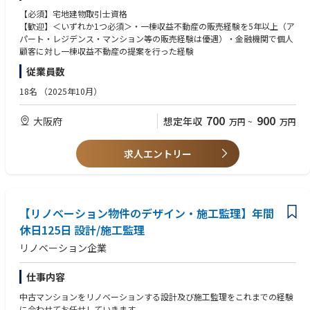
イド型不動産投資サービスで、特にアパート事業に力を入れている部門で
【必須】宅地建物取引士資格
す。投資家の希望に合わせて、土地探しから建物開発、テナント付け、管
【歓迎】＜いずれか1つ必須＞・一棟収益不動産の販売経験を5年以上（ア
理までワンストップで提供しています。
パート・レジデンス・マンション等の販売経験は優遇）・金融機関で個人
【お任せする業務】反響営業を中心に、自社開発の投資用木造アパートを
顧客に対し一棟収益不動産の提案を行った経験
提案・販売するポジションです。資産形成や相続対策など、お客様一人ひ
従業員数
とりの課題に合わせた最適な投資プランを提案していただきます。【反響
対応・資産相談】WEB広告からのお問い合わせに対応し、お客様の資産状
18名
（2025年10月）
況や投資目的をヒアリング。一人ひとりのニーズに合わせた投資用木造ア
パートの提案を行います。（※反響営業のため飛び込み営業やテレアポに
700
900
大阪府
想定年収
万円
~
万円
よる新規開拓はありません）【投資用木造アパートの提案・販売】お客様
の資産背景やライフプランに合わせ、自社開発の木造アパートを提案・販
売。資産形成や相続・節税対策などの観点も踏まえ、最適な投資プランを
求人エントリー
提案します。融資手続きについても金融機関との調整や申請をサポートし
ます。【契約・引渡し・アフターフォロー】契約締結～融資手続き～物件
の引渡しまでを担当し、購入後も資産運用に関するフォローを実施。長期
的な信頼関係を築きながら、お客様の資産形成を支えます。
【リノベーション物件のデザイン・施工監理】年間
休日125日 設計/施工監理
リノベーション企業
仕事内容
中古マンションをリノベーションする設計及び施工監理をこれまでの経験
に合わせてお任せしていきます。