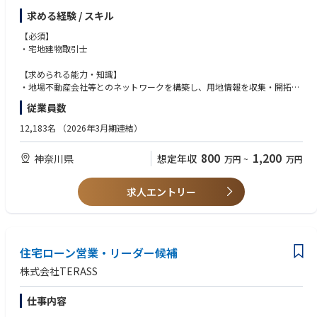
■ 地場不動産会社等への訪問・関係構築による土地情報の開拓
求める経験 / スキル
■ 分譲プロジェクトの企画・販売業務のサポート
【必須】
・宅地建物取引士
【求められる能力・知識】
・地場不動産会社等とのネットワークを構築し、用地情報を収集・開拓で
きる営業力
従業員数
・新規事業の立ち上げフェーズを楽しみ、チャレンジできるマインド
12,183名
（2026年3月期連結）
800
1,200
神奈川県
想定年収
万円
~
万円
求人エントリー
住宅ローン営業・リーダー候補
株式会社TERASS
仕事内容