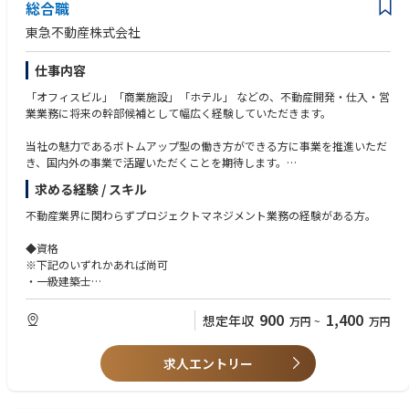
総合職
東急不動産株式会社
仕事内容
「オフィスビル」「商業施設」「ホテル」 などの、不動産開発・仕入・営
業業務に将来の幹部候補として幅広く経験していただきます。
当社の魅力であるボトムアップ型の働き方ができる方に事業を推進いただ
き、国内外の事業で活躍いただくことを期待します。
求める経験 / スキル
※配属部署はご経験に応じて決定いたします
不動産業界に関わらずプロジェクトマネジメント業務の経験がある方。
◆資格
※下記のいずれかあれば尚可
・一級建築士
・宅地建物取引士
・不動産証券化マスター
900
1,400
想定年収
万円
~
万円
・再開発プランナー資格
求人エントリー