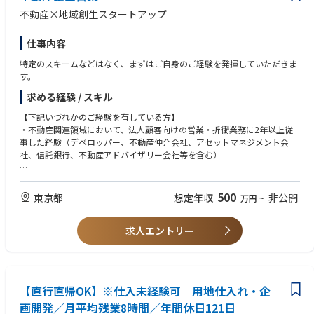
住宅ローン営業チームのリーダーとして、以下をお任せします。
不動産×地域創生スタートアップ
1. 営業推進・案件獲得（個人/チーム）
- 提携不動産会社への定期的なアプローチによる案件相談の獲得
仕事内容
- 提携不動産会社に対する住宅ローンコンサルティングおよび商品の提案
- KPI（MAU、紹介数、住宅ローン申込数）の進捗管理と施策実行
特定のスキームなどはなく、まずはご自身のご経験を発揮していただきま
2. チームリーダーシップ・マネジメント
す。
- 営業推進チーム（ローン営業）のメンバーマネジメント、KPI管理
- 営業手法の型化（スクリプト、アプローチ手法の改善）
求める経験 / スキル
- メンバーの育成、同行、改善フィードバック
【下記いづれかのご経験を有している方】
3. 機能間連携
・不動産関連領域において、法人顧客向けの営業・折衝業務に2年以上従
- マーケ企画チームからの新規アカウントの引き継ぎ・オンボーディング
事した経験（デベロッパー、不動産仲介会社、アセットマネジメント会
連携
社、信託銀行、不動産アドバイザリー会社等を含む）
- オペレーションチームへの確度の高い案件トスアップと情報連携
- 現場の声を活かしたプロダクト改善の提案
・オフィス、宿泊施設、物流施設、一棟収益物件、または事業用地などの
不動産を対象とした売買・取得・仲介業務に携わった経験
▼働く魅力
500
東京都
想定年収
非公開
万円
~
- 自社開発のローン比較SaaS「Loan Checker」を武器に、テクノロジーと
・数億円規模の不動産取引において、案件の推進から最終契約・決済まで
実務（銀行代理業）を掛け合わせた次世代の金融営業を構築できる
求人エントリー
主体的に担当した実績
- 営業推進プロセスの責任者として、個人・チームの成果のみならず、分
業型組織がスケールするための仕組みづくり（型化・連携フロー改善）に
・売主または買主とのネットワークを自ら構築し、継続的な関係形成を行
深く関与できる
ってきた経験
- 住宅ローン事業の拡大期において、リーダーとしてチームを牽引し、自
らの成果が事業の成長に直結する手応えを感じられる環境
【直行直帰OK】※仕入未経験可 用地仕入れ・企
・収益不動産（オフィスビル、ホテル、物流施設、一棟レジデンス等）の
- 営業リーダーとしてのマネジメント路線のほか、事業企画やプロダクト
画開発／月平均残業8時間／年間休日121日
売買、取得、仲介に関する知見や実務経験
連携など、スタートアップならではの横断的な役割への広がりがある