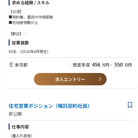
求める経験 / スキル
■契約、決済対応
■各種業者の手配（測量、解体、建築、リフォーム等）
【必須】
■物件資料の作成
■契約書、重説の作成経験
■金融機関への融資申し込み
■宅地建物取引士
■その他不随業務
【歓迎】
■現地調査、役所調査の経験
従業員数
■契約、決済の対応経験
60名
（2026年4月現在）
456
550
東京都
想定年収
万円
~
万円
求人エントリー
住宅営業ポジション（嘱託契約社員）
非公開
仕事内容
（雇入れ直後）