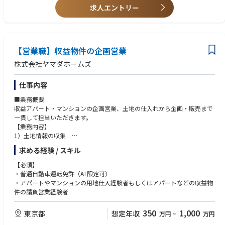
産事業』だけでなく、2026年2月より新たに『M＆A仲介』がラインナップ
求人エントリー
に加わり、ACNグループとしてさらなる飛躍をするためにメンバーを募集
致します。」
【営業職】収益物件の企画営業
株式会社ヤマダホームズ
仕事内容
■業務概要
収益アパート・マンションの企画営業、土地の仕入れから企画・販売まで
一貫して担当いただきます。
【業務内容】
1）土地情報の収集
2）物件精査
求める経験 / スキル
3）プラン検討
4）事業計画書作成
【必須】
5）土地の仕入
・普通自動車運転免許（AT限定可）
6）販売戦略の企画
・アパートやマンションの用地仕入経験者もしくはアパートなどの収益物
件の請負営業経験者
■ノルマ・インセンティブについて
個人単位のノルマはございませんが、目標設定はございます。目標の達成
350
1,000
東京都
想定年収
万円
~
万円
度に応じて昇格降格などの待遇があります。