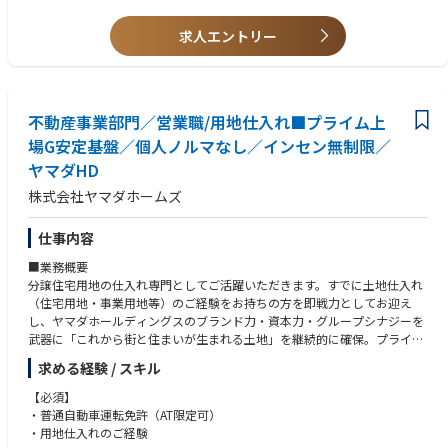
※ジョブローテーションあり
※内定後、原則半年以内迄の入社とします。
求人エントリー
現職とのご調整により難しい場合は、面接時に個別にお問い合わせくださ
■配属部署はご経験に応じて決定いたします。
い。
■サポートについて
★不動産業務に関する経験は不問です。
通常の当社からのサポート体制とは異なり、ご自身でHPよりエントリーを
不動産事業部門／営業職/用地仕入れ■プライム上
頂く流れとなりますが、
50年、100年先の未来を見据えて事業を構築していくには、新しい発想を
応募に向けた資料作成のアドバイスや、面接に向けた対策等を実施させて
場G安定基盤／個人ノルマなし／インセン無制限／
持った人財が必要です。
頂きます。
特に変化のスピードが加速しているこれからは、金融やIT、エネルギーな
ヤマダHD
ど、不動産業界以外との掛け算で生まれるビジネスチャンスも多くなって
株式会社ヤマダホームズ
いくでしょう。
キャリア入社の方へは、様々な分野での経験やそれに基づく先見性、チャ
仕事内容
レンジ精神を期待しています。また、入社後には、実務を通じて、また、
■業務概要
研修やジョブローテーションを通して成長を続け、将来的にはグループ全
分譲住宅用地の仕入れ専門としてご活躍いただきます。すでに土地仕入れ
体を牽引できるような人を目指してほしいと思っています。
（住宅用地・事業用地等）のご経験をお持ちの方を即戦力としてお迎え
し、ヤマダホールディングスのブランド力・資本力・グループシナジーを
武器に「これから街と住まいが生まれる土地」を継続的に確保。プライム
上場ホールディングス傘下の盤石な経営基盤のもと、生活インフラである
求める経験 / スキル
住領域×不動産の成長市場で、上流工程（用地取得）に集中できます。成
果はインセンティブで正当に還元（上限なし）。チームで戦う体制のた
【必須】
め、過度な個人ノルマに追われず、再現性の高い仕入れ活動に専念可能で
・普通自動車運転免許（AT限定可）
す。
・用地仕入れのご経験