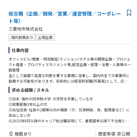
総合職（企画／開発／営業／運営管理／コーポレー
ト等）
三菱地所株式会社
海外勤務あり
上場企業
仕事内容
オフィスビル/商業・物流施設/マンション/ホテル等の開発企画・プロジェ
クト推進・プロパティマネジメント等,経営企画・経理・法務・人事等の一
般管理
主として複雑で高度な判断を要する業務に従事し、国内外全ての事業所に
勤務する可能性があります。将来的には経営幹部層(所属長)として、広範
かつ高度なマネジメント業務・専門業務を担うことが期待されています。
求める経験 / スキル
【職務例】
①日本･海外の四年制大学･大学院を卒業している方
●オフィスビル・商業施設の開発企画、賃貸、運営管理
②就業経験3年以上の方
●マンション等住宅の開発企画、賃貸、分譲
③当社役員･社員の2親等以内の親族（子、兄弟姉妹、孫、配偶者など）に
●物流施設の開発企画・賃貸
該当しない方
●空港ターミナルの運営
④2025年8月以降のキャリア総合職採用にて、書類選考以降で不合格とな
●証券化スキームを活用した不動産開発及び売買
っていない方
●クライアントに対するソリューション営業
上記4つの条件を満たす必要があります。
複数あり
想定年収
非公開
●経営企画・経理・人事との一般管理 等