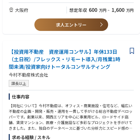
仕入判断に必要なリスク調査を主導。
【クロージングと事業推進】契約交渉、業務推進、販売活動を一貫して担
600
1,600
大阪府
想定年収
万円
~
万円
当
求人エントリー
【投資用不動産 資産運用コンサル】年休133日
（土日祝）/フレックス・リモート導入/月残業1時
間未満/投資家向けトータルコンサルティング
今村不動産株式会社
課長以上
仕事内容
【同社について】今村不動産は、オフィス・商業施設・住宅など、幅広い
不動産の企画・開発・販売・運用を一貫して手がける総合不動産デベロッ
パーです。創業以来、関西エリアを中心に事業用ビル、ロードサイド店
舗、賃貸マンション、医療・介護施設など多彩なプロジェクトを手がけて
きました。また、独自のデータベースに基づいた分析力とスピード感のあ
る対応を強みとしています。
求める経験 / スキル
【OMI事業部について】OMI（Order Made Investment）というオーダーメ