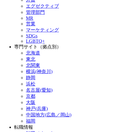
エグゼクティブ
管理部門
MR
営業
マーケティング
SDGs
LGBTQ+
専門サイト（拠点別）
北海道
東北
北関東
横浜(神奈川)
静岡
浜松
名古屋(愛知)
京都
大阪
神戸(兵庫)
中国地方(広島／岡山)
福岡
転職情報