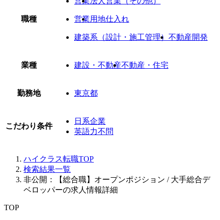
営業
法人営業（その他）
職種
営業
用地仕入れ
建築系（設計・施工管理）
不動産開発
業種
建設・不動産
不動産・住宅
勤務地
東京都
日系企業
こだわり条件
英語力不問
ハイクラス転職TOP
検索結果一覧
非公開：【総合職】オープンポジション / 大手総合デ
ベロッパーの求人情報詳細
TOP