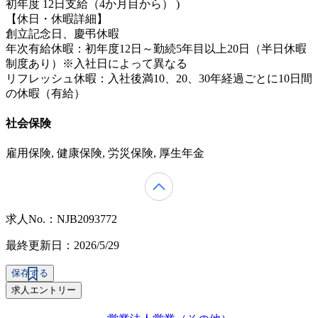
初年度 12日支給（4か月目から） )
【休日・休暇詳細】
創立記念日、慶弔休暇
年次有給休暇：初年度12日～勤続5年目以上20日（半日休暇
制度あり）※入社日によって異なる
リフレッシュ休暇：入社後満10、20、30年経過ごとに10日間
の休暇（有給）
社会保険
雇用保険, 健康保険, 労災保険, 厚生年金
求人No.：NJB2093772
最終更新日：2026/5/29
保存する
求人エントリー