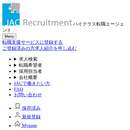
ハイクラス転職
エージェ
ント
Menu
転職支援サービスに登録する
ご登録済みの方
求人紹介を申し込む
求人検索
転職希望者
採用担当者
会社概要
JACで働きたい方
FAQ
お問い合わせ
保存済み
新規登録
Mypage