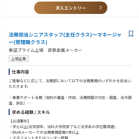
・国内外のエネルギートレーダー、金融機関、発電事業者といった取引先
◆定量的な結論を誰にでも分かりやすい表現に翻訳できること
の開拓やネットワーク構築
求人エントリー
・電源ソーシングや契約条件等の交渉
【歓迎条件】
◆JEPX・容量市場・需給調整市場・非化石証書等の日本の電力市場制度へ
プラットフォームへの価値提供
の理解
・新商品の試算・約定・請求までを支えるシステムの要件定義と実装ディ
◆電力先物（TOCOM／EEX）の実運用、清算・証拠金の実務経験
法務担当シニアスタッフ(主任クラス)～マネージャ
レクション
◆事業会社での商品企画／プロダクトマネジメント経験
・営業メンバーや営業代理店に向けた商品構造の説明
ー(管理職クラス)
◆英語での商談
東証プライム上場 非鉄金属メーカー
上場企業
仕事内容
ご経験などに応じて、法務部において以下の法務業務のいずれかを担当い
ただきます。
・事業サポート法務（契約の審査・作成、法務問題の対応・調査、法令調
査、訴訟）
・コーポレート法務（株主総会運営、株式関連業務、取締役会運営、ガバ
求める経験 / スキル
ナンス、会社法内部統制、社内規程管理、印章管理等）
・コンプライアンス（コンプライアンスシステム、行動基準。競争法対
【必須要件】
応、腐敗防止、秘密情報管理、輸出管理等）
・学士以上(法学部卒、法科大学院修了など法学系の学位取得者)
・BtoBメーカーでの法務業務経験5年以上
・マネジメントまたはリーダー経験