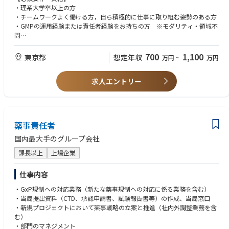
・理系大学卒以上の方
・チームワークよく働ける方，自ら積極的に仕事に取り組む姿勢のある方
・GMPの運用経験または責任者経験をお持ちの方 ※モダリティ・領域不
問
・監査業務に関する実務経験を5年以上お持ちの方で、以下を満たす方
└治験薬製造に関する知識を有する方
700
1,100
東京都
想定年収
万円
~
万円
【推奨要件・資格】
求人エントリー
・監査責任者のご経験
・GMP監査又は信頼性基準下試験調査経験を有する方
・リーダーとしてチームを率いた経験
【求める人材像】
薬事責任者
医薬品及び動物用医薬品の開発に情熱を持って取り組んでいただける方
国内最大手のグループ会社
課長以上
上場企業
仕事内容
・GxP規制への対応業務（新たな薬事規制への対応に係る業務を含む）
・当局提出資料（CTD、承認申請書、試験報告書等）の作成、当局窓口
・新規プロジェクトにおいて薬事戦略の立案と推進（社内外調整業務を含
む）
・部門のマネジメント