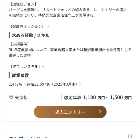
【組織ビジョン】
（記載しているのはあくまで一例です）
パーパスを基軸に、「ポートフォリオの組み換え」と「シナジーの追求」
・プロセス開発リーダー／技術責任者
を継続的に行い、持続的な企業価値向上を実現する。
・製造部門マネジメント、開発プロセス量産展開
・海外を含む顧客に対する技術営業・マーケティング
【配属先ミッション】
・事業ポートフォリオの組み換えとプログラマティックM&Aにより、持続
【配属工場・組織について】
求める経験 / スキル
的な企業価値向上を実現する
磯原工場は「開発型工場」と呼ばれ、早いサイクルで開発を進めながら製
・既存事業の強化、新たな価値創出、新規事業創出の取り組みを推進する
品に反映するなど、日々開発、製造、営業が協力しながら業務を進めてお
【必須要件】
・企業価値向上のため、M&Aの活用や社外パートナーの起用などを企画・
り、世界シェアトップクラスの製品を多く保有しています。その中で高品
BtoB産業領域において、事業戦略立案または新規事業創出を責任者として
提案・実行する
質InP基板生産においても優れた技術を誇っており、また顧客の多くが海
主導した実績
外のためWEB会議や海外出張などの機会を通して顧客とじかに接点を持
【職務内容】
ち、スピーディに要求に応えていることも特徴です。
【望ましいスキル】
＜事業開発室とは＞
磯原工場の化合物半導体部門は製造担当 (約120名) と開発担当 (約20名)で
・MBAの資格
従業員数
2022年に本社経営企画部直轄の戦略組織として新設され、新規事業創出や
構成されています。若手～中堅の年代が多くキャリア入社者も多数活躍中
・M&Aの実務経験、PMIの経験 など
バイサイドM&Aを通じて成長戦略を継続的に創出し、企業価値の持続的向
です。
2,473名
（連結12,097名（2025年3月末））
上を担う中核部門です。
【求める人物像】
【東京勤務に関して】
事業部門やパートナー企業と協働、折衝ができる方
1,100
1,500
東京都
想定年収
万円
~
万円
2025年度中期経営計画の始動に合わせ、人員・予算を拡充し、活動を一層
加速しています。
東京勤務で本ポジションを希望される場合に関して、東京在住・在勤を基
本とし、磯原工場には月数回程度出張として勤務いただくことを前提とし
求人エントリー
＜募集の背景＞
ます。
現在事業開発室では企業価値向上に向けて「大胆な資源投入による成長
の加速」をテーマにM&Aを施策の中心に据え推進しております。具体的に
磯原工場へは増産対応や担当PJにおける現地対応や現場メンバーとのコミ
は、既存事業のケイパビリティを活用した新規事業戦略策定/遂行、市場
ュニケーションが必要なタイミングで出張を行う想定です。
アプローチによる新規事業機会創出、M&AディールとPMI実行、それぞれ