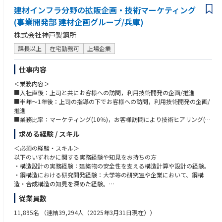
建材インフラ分野の拡販企画・技術マーケティング
(事業開発部 建材企画グループ/兵庫)
株式会社神戸製鋼所
課長以上
在宅勤務可
上場企業
仕事内容
＜業務内容＞
■入社直後：上司と共にお客様への訪問，利用技術開発の企画/推進
■半年～1年後：上司の指導の下でお客様への訪問，利用技術開発の企画/
推進
■業務比率：マーケティング(10％)，お客様訪問により技術ヒアリング(1
0％)，工法開発等の技術業務(40％)，設計検討(30％)
求める経験 / スキル
■プロジェクト例、規模：大手設計事務所や大手建設会社との工法開発，
ハウスメーカーへの設計提案
＜必須の経験・スキル＞
■担当製品：鋼材商品(厚板，薄板，溶接材料，ボルト)，溶接ロボット，
以下のいずれかに関する実務経験や知見をお持ちの方
建設機械
・構造設計の実務経験：建築物の安全性を支える構造計算や設計の経験。
■参考URL：https://www.kobelco.co.jp/products/industry/engineering/
・鋼構造における研究開発経験：大学等の研究室や企業において、鋼構
造・合成構造の知見を深めた経験。
＜配属組織＞
従業員数
事業開発部 建材企画グループ（神戸本社）
＜あると好ましい経験・スキル＞
下記の資格等をお持ちの方は、知見を活かしてご活躍いただけます。
11,895名
（連結39,294人（2025年3月31日現在））
・一級建築士