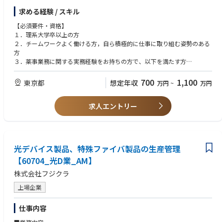
求める経験 / スキル
【必須要件・資格】
１．理系大学卒以上の方
２．チームワークよく働ける方，自ら積極的に仕事に取り組む姿勢のある
方
３．薬事業務に関する実務経験をお持ちの方で、以下を満たす方
・薬事関連規制等を調査、理解する能力を有する方
・新薬に係る薬事申請及び当局対応のご経験
700
1,100
東京都
想定年収
万円
~
万円
４．プロジェント及びピープルマネジメントのご経験
求人エントリー
【推奨要件・資格】
・臨床開発の経験又は知識を有する方
・薬価取得手続きの経験を有する方
【求める人材像】
光デバイス製品、特殊ファイバ製品の生産管理
医薬品及び動物用医薬品の開発に情熱を持って取り組んでいただける方
【60704_光D業_AM】
株式会社フジクラ
上場企業
仕事内容