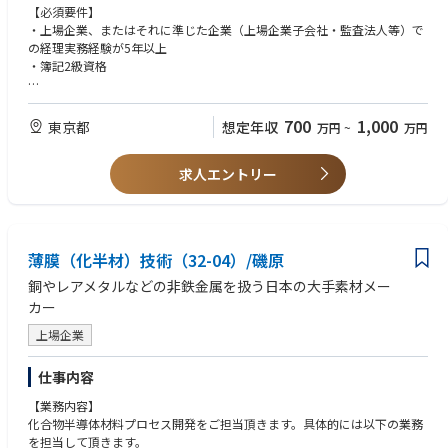
タル化（AI活用・DX推進など）やルーチン業務の効率化に向けて主体的に
・連結決算・開示書類作成
【必須要件】
す。
取り組める方。
・税務関連業務
・上場企業、またはそれに準じた企業（上場企業子会社・監査法人等）で
・会計監査対応、会計論点整理
の経理実務経験が5年以上
・簿記2級資格
【将来的には・・・】
■IR業務
【歓迎要件】
└投資家（個人投資家／機関投資家）、アナリスト対応及び、対話内容の
・開示／IRの実務経験
700
1,000
東京都
想定年収
万円
~
万円
社内フィードバック
・マネジメント経験
└投資家向けイベント（決算説明会等）の企画、実施
└決算関連資料や統合報告書などの各種IR資料の作成
求人エントリー
薄膜（化半材）技術（32-04）/磯原
銅やレアメタルなどの非鉄金属を扱う日本の大手素材メー
カー
上場企業
仕事内容
【業務内容】
化合物半導体材料プロセス開発をご担当頂きます。具体的には以下の業務
を担当して頂きます。