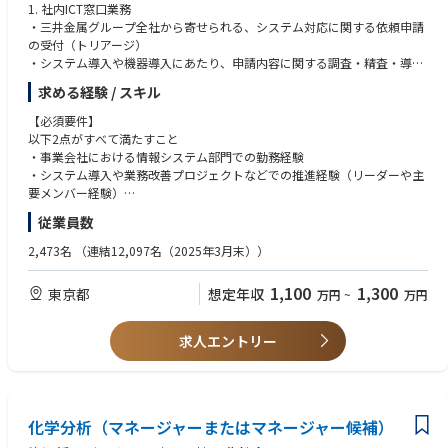
1. 社内ICT窓口業務
・三井金属グループ全社から寄せられる、システム対応に関する依頼申請
の受付（トリアージ）
・システム導入や機器導入にあたり、申請内容に関する調査・精査・導入
可否判断
求める経験 / スキル
・必要に応じて、申請者への提言実施
【必須要件】
IT統制における企画・運用
以下2点がすべて満たすこと
・IT統制のための仕組みづくりと運用実現
・事業会社における情報システム部門での勤務経験
・現行システムの可視化および課題分析から、導入方針を策定
・システム導入や業務改善プロジェクトなどでの推進経験（リーダーや主
・三井金属グループ全社のシステム資産の調査・分析と台帳整備
要メンバー経験）
従業員数
【将来お任せしたい業務】
【望ましいスキル】
・IT統制の運用改善および関連規則の見直し
・語学（英語）:メール対応、文書・マニュアル読解
2,473名
（連結12,097名（2025年3月末））
・三井金属グループ全体のシステム資産管理の仕組みづくり
求める人物像
1,100
1,300
東京都
想定年収
万円
~
万円
三井金属グループ全体のシステム管理高度化に向け、単なる運用担当では
・関係部門やグループ会社との合意形成を図りながら施策を推進できる方
なく、全社のIT統制を企画・構築・改善する中核メンバーとして活躍いた
・変革や新しい取り組みに主体的に挑戦し、自ら課題解決をリードできる
だくことを期待しています。
方
求人エントリー
【働く環境】
・原則リモートワークのため育児や介護などプライベートとの両立がしや
すい。また、共働きの社員も多いため急な中抜けなどの際も
チームメンバーでサポートし合える風土。
化学分析（マネージャーまたはマネージャー候補）
毎週水曜日のノー残業デイなどワークライフバランス充実。社員同士の交