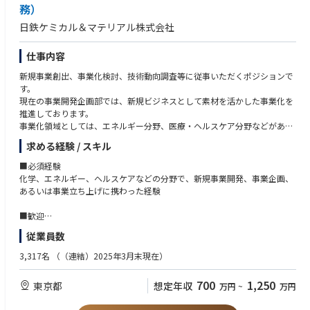
務）
日鉄ケミカル＆マテリアル株式会社
仕事内容
新規事業創出、事業化検討、技術動向調査等に従事いただくポジションで
す。
現在の事業開発企画部では、新規ビジネスとして素材を活かした事業化を
推進しております。
事業化領域としては、エネルギー分野、医療・ヘルスケア分野などがあ
り、鋭意推進中です。
求める経験 / スキル
■必須経験
化学、エネルギー、ヘルスケアなどの分野で、新規事業開発、事業企画、
あるいは事業立ち上げに携わった経験
■歓迎
海外経験あるいはそれに相当する実務経験があること。また営業経験があ
従業員数
るとさらに望ましい。
3,317名
（（連結）2025年3月末現在）
700
1,250
東京都
想定年収
万円
~
万円