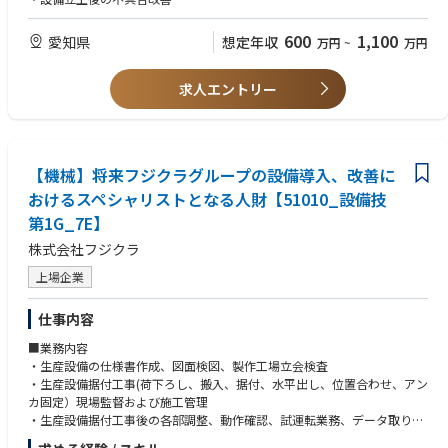
<参考URL>
・東邦ガスDX戦略
【魅力】
600
1,100
愛知県
想定年収
万円
~
万円
https://www.tohogas.co.jp/corporate/approach/pdf/dx.pdf
自動車OEM部品加工ラインを立ち上げる機会有り（イメージ通りのキャリ
・プレスリリース：AI音声認識システム「ナミセンス」の導入事例
アを積める）。
https://www.tohogas.co.jp/corporate-n/press/1255023_1342.html
裁量を持って業務に取り組めます。
求人エントリー
2025年から2027年にかけて設備投資に約780億円をかける予定です。
そのため、大規模な投資プロジェクトに携わることが可能です。
【機械】将来フジクラグループの設備導入、改善に
おけるスペシャリストとなる人財【51010_設備技
第1G_7E】
株式会社フジクラ
上場企業
仕事内容
■業務内容
・生産設備の仕様書作成、図面検図、製作工場立会検査
・生産設備据付工事(荷下ろし、搬入、据付、水平出し、位置合わせ、アン
カ固定）現場監督および施工管理
・生産設備据付工事後の各部調整、動作確認、試運転業務、データ取り、
資料作成