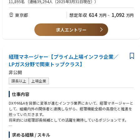
った経験
11,895名
（連結39,294人（2025年3月31日現在））
業務の都合等により、会社の指示する業務への異動を命じることがありま
〇神戸：決算グループ（18名）、税務グループ（7名）、リスクマネジメ
す。
ントグループ（3名）、会計グループ（16名）
【歓迎】
614
1,092
東京都
想定年収
万円
~
万円
・経営層やマネジメント向けのレポート・報告資料作成を行った経験
■業績管理グループ詳細
・全社または複数事業に係る業績管理業務経験
・管理職3名、担当者2名
・BIツール等を活用した分析・可視化経験
求人エントリー
【キャリアパス】
＜求める人物像＞
業績管理グループで全社の業績管理を経験した後、事業部門の業績管理
・全社・複数事業の定量分析・業績管理スキル
（事業部門企画管理部）や、事業所の原価管理（事業所経理室）などのロ
製造業（鉄鋼・非律・機械・化学・電機等）の本社経理・経営企画・事業
ーテにより、業績管理を中心とした管理スタッフ人材としての育成・キャ
経理マネージャー【プライム上場インフラ企業／
管理部門において、全社または複数事業を対象とした予算管理、業績分
リアが考えられます。
析、経営レポート作成等の実務経験をお持ちの方。
LPガス分野で関東トップクラス】
非公開
【魅力・やりがい】
・高い財務会計・監査アプローチと数値検証能力
KOBELCOグループは様々な事業を展開しており、事業特性に応じて業績
監査法人や税理士法人等において、上場企業等の財務諸表分析、業績分
課長以上
上場企業
管理の内容も多岐に亘るため、業績管理や業績の対外説明に関する幅広い
析、経営数値の検証や財務アドバイザリー業務に従事された経験をお持ち
経験を得ることができます。
の方。
仕事内容
業種を固定している会社からの転職の場合は、複数の業種にまたがった経
験を得られる可能性があります。
・ROIC・KPI等を活用した経営可視化・戦略構築への関心
DXやM&Aを背景に変革が進むインフラ業界において、経理マネージャーと
ROIC経営、KPI管理、事業ポートフォリオ管理、全社・財務戦略などの手
して、組織内外の関係者と連携しながら、経理機能全般の高度化と推進を
少数精鋭の部署であるため、経験を積んだ後は、裁量権をもって自律的に
法を用いて、経営課題を定量的に可視化・発信し、意思決定に貢献したい
担っていただきます。
働くことが求められます。
という意欲をお持ちの方。
将来的には経理部長候補としての活躍を期待しているポジションです。
また、CFO等の経営層に近い部署である上、事業部門との接点も多く、責
任ある仕事を担っているため、やりがいが大きい業務です。
・対外発信・IRやDX推進への高い意欲
【業務内容】
求める経験 / スキル
決算発表やIR資料作成などの対外発信業務に興味関心があり、業務のデジ
・月次／四半期／年次決算（当社及びグループ会社）
業務の都合等により、会社の指示する業務への異動を命じることがありま