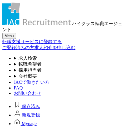
ハイクラス転職
エージェ
ント
Menu
転職支援サービスに登録する
ご登録済みの方
求人紹介を申し込む
求人検索
転職希望者
採用担当者
会社概要
JACで働きたい方
FAQ
お問い合わせ
保存済み
新規登録
Mypage