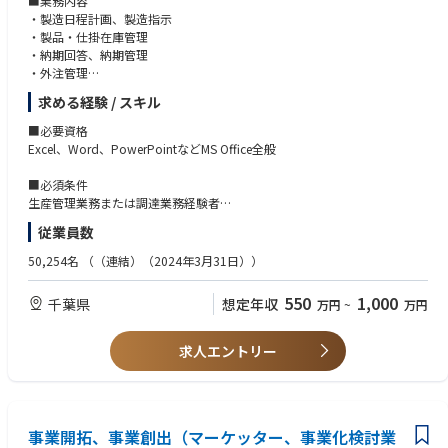
■業務内容
・製造日程計画、製造指示
・製品・仕掛在庫管理
・納期回答、納期管理
・外注管理
・原材料、副資材の購入請求起票と在庫管理
求める経験 / スキル
■期待値役割等
■必要資格
製造日程計画、受注～出荷までの管理の徹底
Excel、Word、PowerPointなどMS Office全般
■業務の面白み・魅力
■必須条件
開発、受注、製造、出荷にわたる全てのプロセスで影響力を発揮すること
生産管理業務または調達業務経験者
が出来る。
従業員数
MS Offece全般（特にExcel、Word、PowerPoint）が使用できること
■募集部署のビジョン
*最低限、Excelの基本的な関数（VlookやIfなど）が使えるレベルを想定
50,254名
（（連結）（2024年3月31日））
光デバイス事業における製造出力最大化・最適化に向けた生産管理の実現
しています。
と各製品の納期遵守で事業計画の達成を目指す。
550
1,000
千葉県
想定年収
万円
~
万円
■求める人物像
■所属のミッション・業務
様々な部署の意見に流されず、お客様・会社のため何がベストか考え行動
光デバイス事業部製品の品種・負荷配分の方針作成、日程計画の立案およ
出来る、バランス感覚のある方。責任感のある方。コミュニケーション能
求人エントリー
び管理、納期回答、在庫管理、外注管理
力のある方。
■募集背景
増員：受注量・業務量の増加
事業開拓、事業創出（マーケッター、事業化検討業