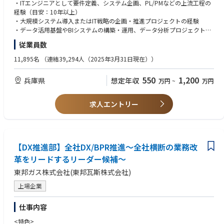
クレンジング方針の策定、関連する基幹システム刷新プロジェクトとの整
・ITエンジニアとして要件定義、システム企画、PL/PMなどの上流工程の
合確保。
経験（目安：10年以上）
・データマネジメント体制の構築：データ主管部署との連携、マスタ・
・大規模システム導入またはIT戦略の企画・推進プロジェクトの経験
実績データの品質管理ルール策定、データガバナンスの定着化。
・データ活用基盤やBIシステムの構築・運用、データ分析プロジェクトの
・利用部門との業務効率化推進：多数の利用部門に対するヒアリング、
経験
従業員数
データ活用ニーズの整理、新BIツールによる業務改善企画。
・ベンダーマネジメント、プロジェクトのQCD（品質・コスト・納期）
加えて、以下のいずれかのご経験をお持ちの方
11,895名
（連結39,294人（2025年3月31日現在））
管理
・5名以上のチームをリードし、メンバーの育成・マネジメントを行った
経験
550
1,200
兵庫県
想定年収
万円
~
万円
・複数部署を巻き込み、関係者との合意形成を図りながらプロジェクトを
推進した経験
求人エントリー
＜歓迎＞
◆製造業・業務知識
・製造業での基幹システム開発経験（メーカー側もしくはITベンダー側）
・生産管理／品質管理／SCM等の知識、業務経験
【DX推進部】全社DX/BPR推進～全社横断の業務改
◆データ設計・活用・運用の経験
革をリードするリーダー候補～
・クラウド技術（AWS、Azure、GCP等）を活用したデータ基盤構築経験
東邦ガス株式会社(東邦瓦斯株式会社)
（Snowflake、Databricks、BigQuery等）
・データ活用の経験（SQL／RDBMS、データモデリング、BIツール導入・
上場企業
運用、Tableau、PowerBI、Qlik等）
・データマネジメント／データガバナンス（DMBOK等）に関する知識・
仕事内容
経験
<特色>