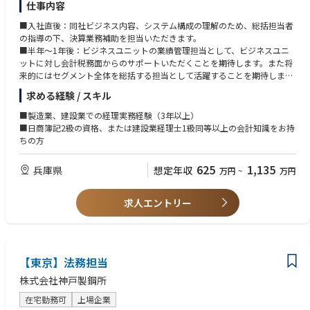
仕事内容
■入社直後：同社ビジネス内容、システム構成の理解のため、総括担当者
の指導の下、決算業務補助を担当いただきます。
■半年～1年後：ビジネスユニットの業績管理担当として、ビジネスユニ
ットに対し会計税務面からのサポートいただくことを期待します。また将
来的にはセグメント全体を総括する担当として活躍することを期待しま
す。
求める経験 / スキル
業務比率は、業績管理/FP&A（30%）、事業部決算（30%）、会計税務処
理検討（20%)、指導育成（20%)となります。
■製造業、建設業での経理実務経験（3年以上）
エンジニアリングセグメントの事業は、以下リンクをご参照ください。
■日商簿記2級の資格、または建設業経理士1級同等以上の会計知識をお持
https://www.kobelco.co.jp/products/engineering/
ちの方
625
1,135
兵庫県
想定年収
万円
~
万円
求人エントリー
【東京】法務担当
株式会社神戸製鋼所
在宅勤務可
上場企業