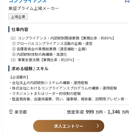
コンプライアンス
を早急に進める必要があると考え今回の募集に至りました。
東証プライム上場メーカー
＜主な業務内容＞
上場企業
・国内外の業界トレンドや提携可能企業の情報を収集・分析し、事業機会
を探索
仕事内容
・既存事業に対して、各種調査フレームワークを活用した事業戦略の立
案・提案
（1）コンプライアンス・内部統制関連業務【業務比率：約80％】
・市場成長性、自社の強み、競合状況を踏まえた事業候補のロングリスト
① グローバルコンプライアンス活動の企画・運営
／ショートリストの作成
② 各種委員会の事務局業務（運営補助・企画）
・M&Aの起案、実行、PMI
③ 内部統制体制の再構築・高度化
（2）事業支援法務【業務比率：約20％】
グローバルな視点で業界動向を分析し、新たな事業機会の創出から戦略立
契約審査・契約書作成
求める経験 / スキル
案、M&A推進までを担う、企業成長の中核を担うポジションです。
事業部門からの法務相談への対応
※メイン業務ではありませんが、法務部の一員として一定範囲でご担
【必須要件】
市場分析と戦略立案を行い、成長領域の特定から事業戦略策定、M&A推
当いただく想定です。
・会社法上の内部統制システムの構築・運用経験
進・PMIまでを統合的にリードしていただきます。
・株式会社におけるコンプライアンスプログラムの構築・運用経験
・マネジメントまたはリーダー的役割の経験
＜その他＞
・監査報告書、会議体議案、伺い、議事録、報告書、説明用プレゼン資料
・当社の事業の理解を深めることや事業部門との戦略協議のため、国内外
の作成
拠点を中心に出張がございます。
※会社として知見を補強する必要があるため、ポテンシャルではなく実績
999
1,346
東京都
想定年収
万円
~
万円
・PMIを実行する場合には、在籍出向する可能性もございます。
重視
・語学（英語）：メール対応、文書・マニュアル読解
【業務の面白み/魅力】
求人エントリー
事業部門や外部パートナーと協業して、事業戦略の立案、提案することに
【望ましいスキル】
より、企業価値向上に直結するやりがいのある業務です。