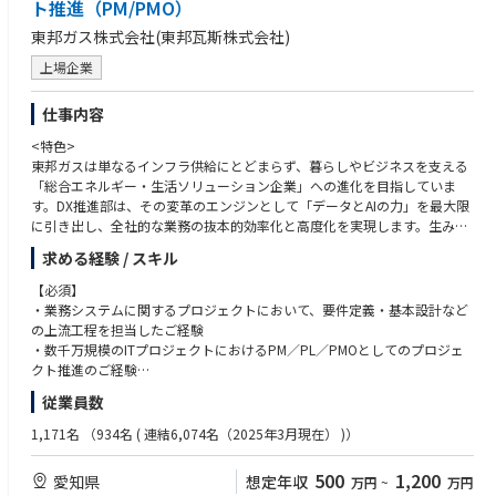
ト推進（PM/PMO）
す。キャリア入社者も活躍しており、多様なバックグラウンドを持つメン
東邦ガス株式会社(東邦瓦斯株式会社)
バーと協働できる環境です。
上場企業
<魅力>
・自分が企画・ファシリテートした施策が、全社の生産性を向上させ、組
仕事内容
織の文化として定着していくプロセスを実感できるのは、このポジション
ならではの醍醐味です。
<特色>
・DX推進部という中心地から全社を俯瞰し、BPRの旗振り役としてプロジ
東邦ガスは単なるインフラ供給にとどまらず、暮らしやビジネスを支える
ェクトを牽引します。単一の部門に閉じない「全社横断の難課題」に挑む
「総合エネルギー・生活ソリューション企業」への進化を目指していま
ため、部分最適の改善ではなく、常に経営を俯瞰した本質的な施策の検
す。DX推進部は、その変革のエンジンとして「データとAIの力」を最大限
討・推進に携わることができます。この経験を通じて、ビジネスパーソン
に引き出し、全社的な業務の抜本的効率化と高度化を実現します。生み出
としての広い視野、高い視座、そして経営に近い感覚をリアルに身につけ
した余力や新たな知見を、お客さまへの新しいサービス価値や、持続可能
ることが可能です。
求める経験 / スキル
な脱炭素社会の実現（カーボンニュートラル推進）へと還元し、東海エリ
・各部門がそれぞれの持ち場・立場で抱えるリアルな課題や、未来に向け
アを中心とした地域社会全体のアップデートに貢献します。
【必須】
た事業戦略に触れることができる環境です。社内における人脈が形成され
・業務システムに関するプロジェクトにおいて、要件定義・基本設計など
るだけでなく、エネルギービジネスについても広く理解することができま
<業務内容>
の上流工程を担当したご経験
す。
東邦ガスグループのDX推進を支えるプロジェクトマネージャー／PMOと
・数千万規模のITプロジェクトにおけるPM／PL／PMOとしてのプロジェ
して、全社規模のシステム刷新プロジェクトの企画・推進を担っていただ
クト推進のご経験
<参考URL>
きます。営業、購買・物流、人事、会員サイトなど、社内外の幅広い業務
・システム導入・刷新プロジェクトにおけるベンダーマネジメントのご経
・東邦ガスDX戦略
従業員数
領域において、基幹システムや業務システムの導入・刷新プロジェクトを
験
https://www.tohogas.co.jp/corporate/approach/pdf/dx.pdf
推進します。システム導入だけでなく、業務部門と連携しながら業務プロ
・業務改革や業務改善を伴うプロジェクトの推進のご経験
1,171名
（934名 ( 連結6,074名（2025年3月現在） )）
・プレスリリース：AI音声認識システム「ナミセンス」の導入事例
セス改革や将来構想の検討など、超上流工程からプロジェクトをリードい
https://www.tohogas.co.jp/corporate-n/press/1255023_1342.html
ただくことを期待しています。
【歓迎】
500
1,200
愛知県
想定年収
万円
~
万円
・基幹システムやERPなど大規模システムの導入・刷新プロジェクトのご