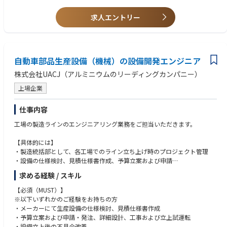
■具体的には
経験
・基幹システム・業務システム刷新プロジェクトにおけるPMO業務（進
・数千万円～数億円規模のシステム開発・導入プロジェクトにおけるPM
求人エントリー
捗・品質・コスト管理、課題対応）
／PMOのご経験
・業務部門と連携したシステム構想策定、要件整理、導入計画立案
・クラウド移行、モダナイゼーションプロジェクトのご経験
・グループ会社（TOGIS）、ベンダーとのプロジェクト推進・マネジメン
・オフショア開発を活用したプロジェクト管理やブリッジSEのご経験
ト
・エンタープライズアーキテクチャ（EA）の検討・策定のご経験
・既存システムの維持運用、改修計画、ライセンス更新等の管理
自動車部品生産設備（機械）の設備開発エンジニア
・複数部門を巻き込んだ全社横断プロジェクトの推進のご経験
・クラウド移行や基幹システム刷新などの大規模プロジェクト推進
株式会社UACJ（アルミニウムのリーディングカンパニー）
・ITガバナンス強化およびプロジェクト管理プロセスの高度化
上場企業
<職場イメージ>
・グループはシステム開発とBPR改革の2つのグループで構成していま
仕事内容
す。キャリア入社者も活躍しており、多様なバックグラウンドを持つメン
バーと協働できる環境です。
工場の製造ラインのエンジニアリング業務をご担当いただきます。
<魅力>
【具体的には】
■全社規模の変革プロジェクトを推進できる
・製造統括部として、各工場でのライン立ち上げ時のプロジェクト管理
数千万円から数億円規模に及ぶシステム刷新プロジェクトにおいて、企
・設備の仕様検討、見積仕様書作成、予算立案および申請
画・構想段階から参画し、全社変革をリードできます。
・設備の詳細検討、全体工程管理、工事計画立案および立上試運転
求める経験 / スキル
・設備の立上後の不具合や課題改善、保全管理業務
■超上流工程から携われる
【必須（MUST）】
システム導入だけでなく、「どのような業務プロセスを実現するべきか」
入社後は広島拠点のプロジェクトに携わっていただきます。
※以下いずれかのご経験をお持ちの方
という構想策定から関与します。ITを活用した業務変革の本質に挑戦でき
出張期間：数日～最大1か月程度
・メーカーにて生産設備の仕様検討、見積仕様書作成
るポジションです。
※機械メインですが、土建およびユーティリティにも対応可能であること
・予算立案および申請・発注、詳細設計、工事および立上試運転
が望ましいです。
・設備立上後の不具合改善