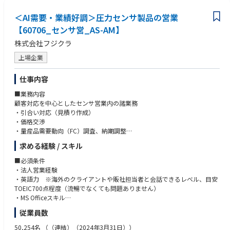
・有機溶剤作業主任者、特定化学物質作業主任者
＜AI需要・業績好調＞圧力センサ製品の営業
【60706_センサ営_AS-AM】
株式会社フジクラ
上場企業
仕事内容
■業務内容
顧客対応を中心としたセンサ営業内の諸業務
・引合い対応（見積り作成）
・価格交渉
・量産品需要動向（FC）調査、納期調整
・新規案件獲得、市場調査
求める経験 / スキル
・年度計画策定
・契約書締結
■必須条件
・顧客与信管理
・法人営業経験
・英語力 ※海外のクライアントや販社担当者と会話できるレベル、目安
■期待値役割等
TOEIC700点程度（流暢でなくても問題ありません）
グループメンバーと協業して全体のアウトプットに貢献できること
・MS Officeスキル
従業員数
■業務の面白み・魅力
■歓迎条件
国内外問わず、顧客や代理店、海外販社等とのやり取りが多く、会社を代
・メーカーでの営業経験（電子部品業界経験があれば尚可）
50,254名
（（連結）（2024年3月31日））