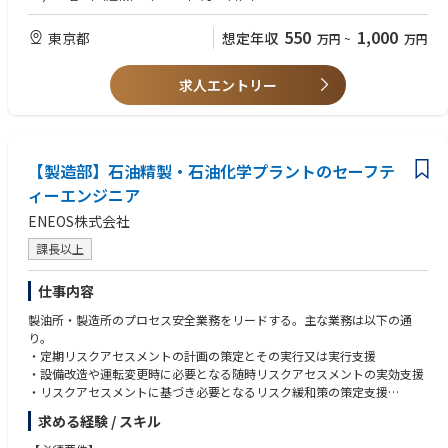
表して責任感をもった対応を行う役割となります。社外関係者とのやり取
・留学や海外駐在経験
りによる情報収集で視野が広くなる事に加え、引合いから代金回収までの
550
1,000
東京都
想定年収
万円
~
万円
一連の社内業務に関ることでSCMに幅広く関り会社の仕組みを理解し貢献
■求める人物像
することが出来ます。またセンサ製品は日本国内の工場から海外拠点への
・高いコミュニケーション力：マネジメント層や職場メンバー、拠点メン
移管を控えており、移管に伴う様々な業務経験を積む機会があると共に、
バーと信頼関係を築き円滑に業務を進められる
求人エントリー
日々グローバルな視野で業務にあたることが出来ます。
・リーダーシップ力：自分自身で旗を振り、関係者を巻き込んでプロジェ
クトを遂行していける
■募集部署のビジョン
・対応力：物事に臨機応変かつ柔軟に対応できる
【センサ部のミッション】
圧力センサ製品の製造・販売を通じて電子部品事業部戦略の実現と顧客価
【製造部】石油精製・石油化学プラントのセーフテ
値創造に貢献する組織であること
ィーエンジニア
ENEOS株式会社
■所属のミッション・業務
担当顧客を持ち、技術グループや製造拠点と連携しながら、引合い対応か
課長以上
ら代金回収までを通じて事業へと貢献する
仕事内容
製油所・製造所のプロセス安全業務をリードする。主な業務は以下の通
り。
・定期リスクアセスメントの計画の策定とその実行又は実行支援
・設備改造や運転変更時に必要となる随時リスクアセスメントの実効支援
・リスクアセスメントに基づき必要となるリスク緩和策の策定支援
・重大なプロセス安全事故やニアミスの原因調査と再発防止策の策定支援
求める経験 / スキル
・リスクアセスメント教育の実施
・プロセス安全事故発生時の減災、防消火などの戦略立案支援