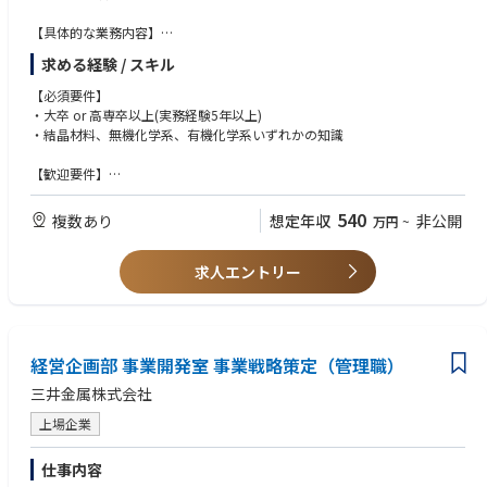
【具体的な業務内容】
・InP単結晶成長プロセスの開発・改善
求める経験 / スキル
・InPウエハ加工(研削、研磨、エッチング、表面改質、接合等)技術の開
発・改善
【必須要件】
・開発プロセスの量産展開および生産ライン立ち上げ
・大卒 or 高専卒以上(実務経験5年以上)
・製造部門との連携・プロセス条件最適化
・結晶材料、無機化学系、有機化学系いずれかの知識
・顧客とのコミュニケーション (製品説明、技術打ち合わせ)
【歓迎要件】
【技術領域】
・量産展開経験、顧客対応経験、英会話能力、半導体ウエハの研磨・洗浄
単結晶成長、プロセス改善、表面処理・表面制御、研磨、接合
に関する経験
540
複数あり
想定年収
非公開
万円
~
【業務のやりがい】
AI・光通信の最先端技術を支える化合物半導体材料という急成長分野にお
求人エントリー
いてグローバルな顧客との接触機会がございます。
またプロセス開発から量産まで一気通貫で関与可能です。
【教育体制】
経営企画部 事業開発室 事業戦略策定（管理職）
・OJTによるプロセス技術習得
・製造での現場研修
三井金属株式会社
・開発・製造・営業の連携体制 などがございます。
上場企業
【想定されるキャリアパス】
磯原工場製品開発センターでプロセス開発実務経験を積んだ後、
仕事内容
適性や志向にあわせ以下のようなキャリアパスを想定しています。