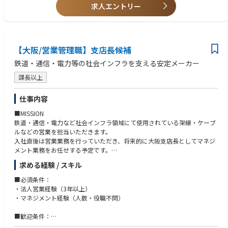
求人エントリー
【大阪/営業管理職】支店長候補
鉄道・通信・電力等の社会インフラを支える安定メーカー
課長以上
仕事内容
■MISSION
鉄道・通信・電力など社会インフラ領域にて使用されている架線・ケーブ
ルなどの営業を担当いただきます。
入社直後は営業業務を行っていただき、将来的に大阪支店長としてマネジ
メント業務をお任せする予定です。
求める経験 / スキル
■業務内容
・担当顧客のご要望をヒアリング
■必須条件：
・素材を選定し具体的製品を提案
・法人営業経験（3年以上）
・製造部門や外注先に製造を依頼
・マネジメント経験（人数・役職不問）
・納期管理
・営業部員のマネジメント
■歓迎条件：
◎お客様は主に既存取引先となります。
・インフラ／設備／製造業での営業経験