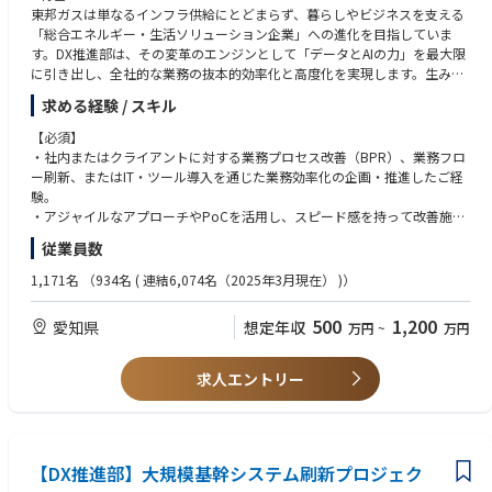
◆基幹システム連携・開発の経験
東邦ガスは単なるインフラ供給にとどまらず、暮らしやビジネスを支える
・オープン系基盤の開発経験（Java、イントラマート等）
「総合エネルギー・生活ソリューション企業」への進化を目指していま
・一般的なサーバやネットワークの知識、ITアーキテクトに関する知識
す。DX推進部は、その変革のエンジンとして「データとAIの力」を最大限
・メインフレームでのプログラム製作・設計の知識（COBOL、PL/I）
に引き出し、全社的な業務の抜本的効率化と高度化を実現します。生み出
した余力や新たな知見を、お客さまへの新しいサービス価値や、持続可能
求める経験 / スキル
な脱炭素社会の実現（カーボンニュートラル推進）へと還元し、東海エリ
アを中心とした地域社会全体のアップデートに貢献します。
【必須】
・社内またはクライアントに対する業務プロセス改善（BPR）、業務フロ
<業務内容>
ー刷新、またはIT・ツール導入を通じた業務効率化の企画・推進したご経
全社横断の業務改革（BPR）推進担当として、業務課題の抽出から改善施
験。
策の企画・立案、実行支援までをリードします。また、各部門が自律的に
・アジャイルなアプローチやPoCを活用し、スピード感を持って改善施策
業務改善を推進できる仕組みづくりや、生成AIなどの新技術を活用した生
を実行したご経験。
従業員数
産性向上施策の推進を担います。
【歓迎】
・生成AI(Google Gemini、Microsoft 365 Copilot、ChatGPT、Claude)、
1,171名
（934名 ( 連結6,074名（2025年3月現在） )）
■具体的には
BIツール(Google Looker Studio、Power BI、Tableau)等を活用した業務
・全社・部門横断の業務課題の分析およびBPR施策の企画・立案
改善のご経験。
500
1,200
愛知県
想定年収
万円
~
万円
・各部門の業務改善プロジェクトに対する実行支援・アドバイザリー
・プロジェクトマネジメントまたはPMOご経験。
・現場ヒアリングやデータ分析を通じた課題整理と改善提案
・コンサルティングファームでの業務改善・業務改革支援ご経験。
・プロジェクト計画策定、論点整理、ファシリテーションの実施
求人エントリー
・各部門でBPRを継続・横展開するための仕組みの企画・運用
・生成AIやデータ活用基盤などの最新技術を活用した業務改革の推進
・全社的な業務効率化・生産性向上に向けた新規施策の企画・推進
<職場イメージ>
【DX推進部】大規模基幹システム刷新プロジェク
・グループはシステム開発とBPR改革の2つのグループで構成していま