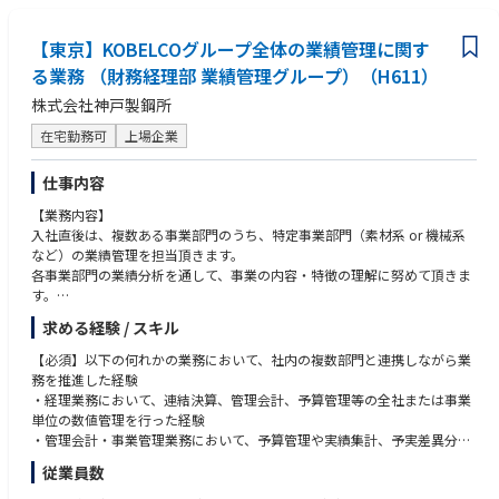
とができます。
ーガルサポートを行ってきた経験を重視します。
・M&A、JV設立、事業再編などの戦略プロジェクトを法務面から牽引でき
2. 幅広い事業領域に携わることができる
【東京】KOBELCOグループ全体の業績管理に関す
る方。
素材・機械・電力と取扱製品、商習慣の異なる事業分野を有する会社であ
SPA（株式譲渡契約）やSHA（株主間契約）の交渉、クロージング、さら
る業務 （財務経理部 業績管理グループ）（H611）
り、他社では経験できない広範囲な事業領域に関わることができます。・
には撤退や統合など、事業ポートフォリオの変革に関わる一連の経験を活
株式会社神戸製鋼所
国内・海外業務を両方担当し、広い経験を積むことができます。
かしていただける方を求めています。
・不確実な状況下でも、全体を俯瞰し、論理的な判断を下せる方。
在宅勤務可
上場企業
3. 国際法務人材として成長できる
経営戦略の遂行にあたり、タイトなスケジュールのなかでリスクを分析
・海外留学や海外統括会社の法務担当者としての赴任含め、中長期的な視
し、解決策を提示して最後まで責任を持ってやり遂げる力が求められま
仕事内容
点で育成する方針であり、法務担当者としてのキャリアアップを支援しま
す。
す。
・クロスボーダー案件などの海外法務に、主体的に取り組む意欲をお持ち
【業務内容】
の方。
入社直後は、複数ある事業部門のうち、特定事業部門（素材系 or 機械系
＜配属組織＞
国内外の多様なステークホルダーと連携し、大規模かつ難易度の高いプロ
など）の業績管理を担当頂きます。
本社部門 法務部
ジェクトをプロジェクトマネジメントの視点を持って推進できる方を歓迎
各事業部門の業績分析を通して、事業の内容・特徴の理解に努めて頂きま
します。
す。
＜キャリアパス＞
四半期毎の業務サイクルとなるため、四半期毎に段階的に関与範囲を拡充
部内で経験や知識を重ねた上、同じチームでより難易度の高い案件、マネ
求める経験 / スキル
していきます。
ジメントを担当する、あるいは部内の他の業務（技術契約・ガバナンス・
全社業績管理（全社数値の取りまとめ・報告）への関与、決算発表関連業
【必須】以下の何れかの業務において、社内の複数部門と連携しながら業
コンプライアンス）を担当したり、海外統括会社の法務・コンプライアン
務にも、積極的に関与頂く予定です。
務を推進した経験
ス担当者として赴任する可能性もあります。
・経理業務において、連結決算、管理会計、予算管理等の全社または事業
本社・事業部門の企画業務等、他部署への異動もあり、本人の希望を聞き
単位の数値管理を行った経験
ながらキャリアパスを考えます。
【配属組織】財務経理部 業績管理グループ
・管理会計・事業管理業務において、予算管理や実績集計、予実差異分析
また、業務遂行能力、英語力が一定の水準をクリアし、本人が希望すれ
財務経理部長＋担当役員補佐（1名）＋担当部長（3名）＋7グループ体制
を行った経験
ば、米国ロースクールへ留学する可能性もあります。
従業員数
〇東京：直属（2名）、業績管理グループ（5名）、資金管理グループ（11
・経営企画・事業企画業務において、事業計画の策定支援、業績分析を行
名）、資金決済グループ（14名）