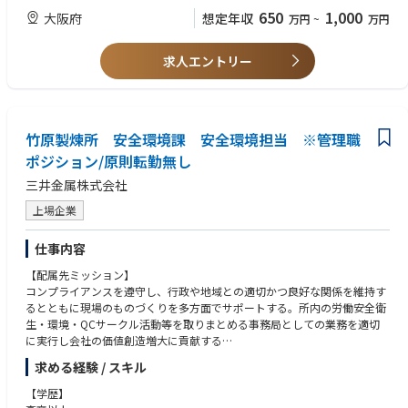
◎工事会社、資材調達会社、電材商社などが主な顧客となります。
・商社、装置メーカー、プラント業界での営業経験
650
1,000
大阪府
想定年収
万円
~
万円
・顧客要望に応じたカスタマイズ製品の営業経験
■組織構成
大阪支店の営業部は約5名の組織です。
求人エントリー
■求める人物像
営業、技術、生産、物流、貿易、品質など、社内外の関係者と連携しなが
・不確実な状況でも、自ら考え行動できる方
らプロジェクトを推進します。
・関係者を巻き込みながら案件を前に進められる方
・最後まで責任を持ってやり切れる方
・営業だけでなく、プロジェクト推進や組織づくりにも関心のある方
竹原製煉所 安全環境課 安全環境担当 ※管理職
ポジション/原則転勤無し
三井金属株式会社
上場企業
仕事内容
【配属先ミッション】
コンプライアンスを遵守し、行政や地域との適切かつ良好な関係を維持す
るとともに現場のものづくりを多方面でサポートする。所内の労働安全衛
生・環境・QCサークル活動等を取りまとめる事務局としての業務を適切
に実行し会社の価値創造増大に貢献する
求める経験 / スキル
【職務内容】
製煉所内の労働安全衛生と環境およびQCや健康に関係する業務を中心に
【学歴】
広く全般的に行う。