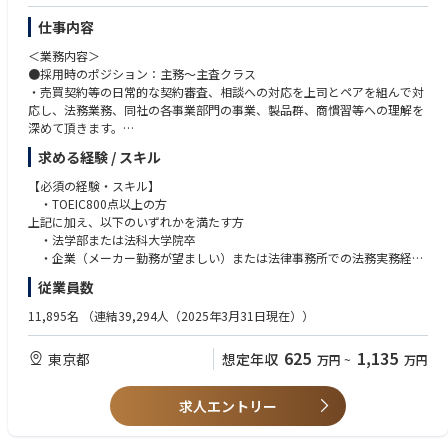
仕事内容
＜業務内容＞
●採用時のポジション：主務～主査クラス
・売買契約等の日常的な契約審査、相談への対応を上司とペアを組んで対
応し、法務業務、同社の各事業部門の事業、製品群、商慣習等への理解を
深めて頂きます。
・より複雑な契約、相談対応、会社法・倒産法などの法分野など、業務の
求める経験 / スキル
範囲を広げてもらいます。
・経験・能力を踏まえ、M&A等のプロジェクト案件への参画、訴訟を含む
【必須の経験・スキル】
各種紛争解決の支援など、規模の大きな案件を担当して頂きます。
・TOEIC800点以上の方
上記に加え、以下のいずれかを満たす方
●採用時のポジション：主幹～参事クラス
・法学部または法科大学院卒
・同社の法務業務、各事業部門の事業、製品群、商慣習等を理解いただき
・企業（メーカー勤務が望ましい）または法律事務所での法務実務経験
つつ、日常的な契約レビュー、法務相談への対応をしていただきます。
を有する方
従業員数
・M&A等のプロジェクト案件への参画、訴訟を含む各種紛争解決の支援な
ど、規模の大きな案件を担当して頂きます。経験・能力を踏まえ、プロジ
【あると好ましい経験・スキル】
11,895名
（連結39,294人（2025年3月31日現在））
ェクトの法務部での遂行責任者を担ってもらう場合もあります。
・英文契約実務等、海外業務経験がある方歓迎
└海外法務業務が一定の割合であり、英語の読み書きのスキルは業務で
625
1,135
東京都
想定年収
万円
~
万円
＜魅力・やりがい＞
必要となることと、国際感覚を有していることが望ましいため
1. 経営に近い立場で全社戦略案件を担当できる
事業ポートフォリオ変革・成長追求の全社戦略のもと、経営企画部・事業
＜求める人物像＞
求人エントリー
部門と密に連携し、M&Aや各種の戦略投資等、会社の経営戦略・事業戦略
・メーカーを中心とした事業会社における法務実務経験をお持ちの方。
に関わる重要なプロジェクトに参画し、プロジェクト遂行の経験を積むこ
素材、化学、機械、自動車などの重厚長大産業において、事業に即したリ