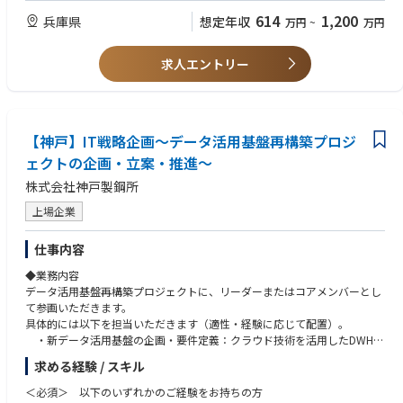
・構造設計一級建築士
614
1,200
兵庫県
想定年収
万円
~
万円
・技術士（建設部門）
・博士（工学）
求人エントリー
【神戸】IT戦略企画～データ活用基盤再構築プロジ
ェクトの企画・立案・推進～
株式会社神戸製鋼所
上場企業
仕事内容
◆業務内容
データ活用基盤再構築プロジェクトに、リーダーまたはコアメンバーとし
て参画いただきます。
具体的には以下を担当いただきます（適性・経験に応じて配置）。
・新データ活用基盤の企画・要件定義：クラウド技術を活用したDWH・
データプラットフォーム・データ連携基盤の構築、データモデル設計、権
求める経験 / スキル
限管理・データ抽出基盤の整備。
・データ移行計画と実行管理：段階的なデータ移行の対象選別・データ
＜必須＞ 以下のいずれかのご経験をお持ちの方