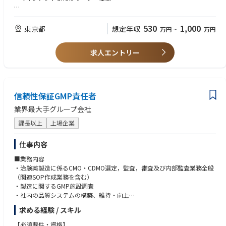
【歓迎要件】
・法曹資格
530
1,000
東京都
想定年収
万円
~
万円
・国際法務経験を有し、ある程度独力で業務にご対応いただける方
・英語 TOEIC800点相当以上
求人エントリー
信頼性保証GMP責任者
業界最大手グループ会社
課長以上
上場企業
仕事内容
■業務内容
・治験薬製造に係るCMO・CDMO選定，監査，審査及び内部監査業務全般
（関連SOP作成業務を含む）
・製造に関するGMP施設調査
・社内の品質システムの構築、維持・向上
・新規プロジェクトの立案又は品質保証分野からの参画（社内外調整業務
求める経験 / スキル
を含む）
【必須要件・資格】