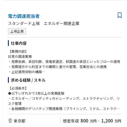
・コンプライアンス委員会またはガバナンス委員会事務局としての経験
・コンプライアンス、内部統制の議案について役員会に上げる議案を取り
【キャリアステップイメージ】
纏めたことがある経験
幾つかのプロジェクトの経験を積んだのち、本人の希望、資質等判断し、
電力調達担当者
・法務関連業務の経験（契約審査・契約書作成・事業部門からの法務相談
事業部門での企画業務、マネジメント業務など幅広い選択肢があります。
への対応）
スタンダード上場 エネルギー関連企業
・語学（英語）：電話での会話、TOEIC 800点
上場企業
※海外拠点のNational Staffとの遣り取り
は中国・台湾を除くと英語が中心となるため
仕事内容
【業務内容】
日常の調達業務
・見積依頼、承認判断、発電家選定、卸調達の承認といったフローの運用
・見積提示から約定までの期限と進行の管理、営業担当との連携
・上記運用体制の構築
求める経験 / スキル
新商品の設計
・先物オプション等を用いた電力プラットフォームの商品設計、ストラク
【必須条件】
チャリング、フェアバリュー算定、手数料水準の設定
◆以下いずれかで3年以上の実務経験
・エネルギー／コモディティのトレーディング、ストラクチャリング、リ
リスク管理
スク管理
・販売商品のリスク許容度の見極めとポジションのヘッジ
・金融機関のデリバティブ関連業務（プライシング、ミドル、ストラクチ
・証拠金の所要資金・枠の管理
ャード商品組成）
800
1,200
東京都
想定年収
万円
~
万円
取引先の開拓・コミュニケーション
◆先物・オプション商品の価格構造を自分の言葉で説明できること