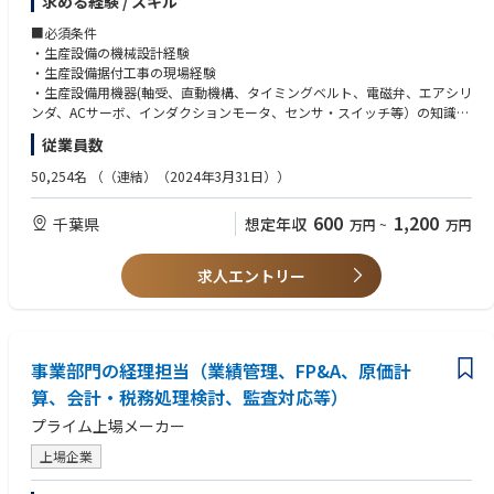
求める経験 / スキル
■募集部署のビジョン
■必須条件
知識や経験を共有し成長させて、事業に最適な設備の導入でフジクラの事
・生産設備の機械設計経験
業発展に貢献する
・生産設備据付工事の現場経験
・生産設備用機器(軸受、直動機構、タイミングベルト、電磁弁、エアシリ
■所属のミッション・業務
ンダ、ACサーボ、インダクションモータ、センサ・スイッチ等）の知識、
フジクラグループの各事業に密着し、 国内外生産拠点の生産/研究開発設
取扱経験
従業員数
備に対し、設備技術を盛り込み下記を遂行する
(1)導入プロジェクトの遂行⇒設計、製作、設置、立上げ
★メーカーでの生産技術職経験者のみならず、生産設備メーカー・FAメー
50,254名
（（連結）（2024年3月31日））
(2)設備改善（生産性・品質・安全・省エネ）
カーの方も大歓迎です。
600
1,200
千葉県
想定年収
万円
~
万円
■募集背景
■歓迎条件
大型投資に伴う設備増設を目的とする増員。
・強度計算、モータ選定、エア機器選定の経験
※ 投資事例）生成AI市場拡大に伴う光ファイバー需要増に対応するため、
求人エントリー
当社 佐倉事業所に新工場を建設し生産能力の強化
■求める人物像
・プロジェクトなどのリーダー経験がある方
・関係者と積極的かつ十分にコミュニケーションがとれる人
・グループ内でお互いに協力しあうことができること人
事業部門の経理担当（業績管理、FP&A、原価計
・自己の技術向上に常に務めている人
算、会計・税務処理検討、監査対応等）
プライム上場メーカー
上場企業