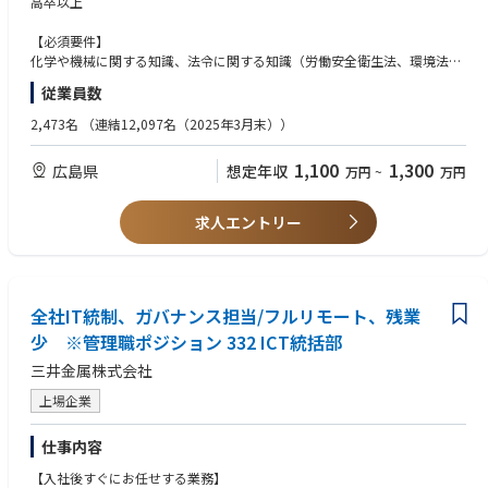
高卒以上
例として、対外的活動として
・外部機関との窓口業務を行う（行政機関へ届出書類確認し承認、ISO外
【必須要件】
部審査の窓口対応、など）。
化学や機械に関する知識、法令に関する知識（労働安全衛生法、環境法
・業界団体（労働基準協会等）が行う行事に会社の窓口として参加する。
令）、対人折衝力、問題解決力、コミュニケーション能力、一定レベル以
従業員数
例として、対内的活動として
上のITスキル（エクセル、ワード、パワーポイント）
・所内各部門の労働安全衛生や環境に関する事務局として状況の確認と指
2,473名
（連結12,097名（2025年3月末））
摘と改善を行う。
【望ましいスキル】
・製煉所内の各部門から法律や届出に関する問い合わせに回答する。
法令に関する知識（消防法、毒劇法）、作業環境に関する知識、第1種/第
1,100
1,300
広島県
想定年収
万円
~
万円
・製煉所内で行われているQCサークル活動のとりまとめ業務を行う。
2種作業環境測定士や衛生管理者等の労働安全衛生に関する資格
・従業員の健康向上に向けた施策を実施する。（健康経営の推進）
事業所において安全環境業務に携わった経験および関係する行政機関へ届
・作業環境測定結果をもとに必要に応じ現場へ指導する。
出の実務経験
求人エントリー
【業務の面白み/魅力】
【求める人物像】
安全や環境に関する法令の知識と製造業に関する専門性の高い知識を経験
協調性のある方、対人折衝力・問題解決力・コミュニケーション能力のあ
を積み重ねながら取得していくことができる。行政機関との窓口として会
る方
社を代表する責任のある仕事ができる。
全社IT統制、ガバナンス担当/フルリモート、残業
少 ※管理職ポジション 332 ICT統括部
【キャリアステップイメージ】
三井金属株式会社
安全環境に関する業務を基軸として、所内の各部門との調整業務や行政機
関との窓口対応も行いながら、竹原製煉所の顔としてキャリアを積んでい
上場企業
ただくことを想定しています。
仕事内容
【入社後すぐにお任せする業務】