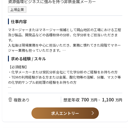
資源循環ビジネスに強みを持つ非鉄金属メーカー
流を目的に出社する場合もあるのでコミュニケーションを十分に取れる環
境。
上場企業
【業務の面白み/魅力】
仕事内容
・ICT 統括部門として、様々な業種を抱える三井金属グループ全体と関わ
るため、多様な事業に触れられる
マネージャーまたはマネージャー候補として岡山地区の工場における工程
・「全体最適を実現する」という視点から、会社全体の業務・システム構
及び製品、開発品などの各種粉体の分析、化学分析をご担当いただきま
造を俯瞰しながら将来像を考えることができる
す。
入社後は現場業務を中心に担当いただき、業務に慣れてきた段階でマネー
【配属先ミッション】
ジャー業務も担っていただきます。
・全社DX戦略の企画立案
求める経験 / スキル
・各本部、プロジェクトのDX推進支援
【具体的には】
・AI活用促進施策の企画立案と実行
・溶液化や分離などの前処理と分析機器等での測定を行って不純物の含有
【必須経験】
量、構成元素の割合などの調査。
・化学メーカーまたは受託分析会社にて化学分析のご経験をお持ちの方
・電子顕微鏡を使用した観察、組成分析も一部実施
・TEMの利用経験がある方または金属、酸化物等の溶解、分離、マスク等
・メインは化学分析で、サンプルの前処理(溶解方法、妨害元素の除去方法
の化学的サンプル前処理の経験をお持ちの方
等)、分析方法の選定、条件の検討、測定、報告までを実施。
【歓迎用件】
・検定に関する統計知識
700
1,100
複数あり
想定年収
万円
~
万円
・Gage R＆Rなどの計測器解析に関する知識
・エクセルのマクロ、Python等のプログラムに関する知識
求人エントリー
・有機化合物、及びその分析手法に関する知識
・日常レベルの英語
・環境計量士、公害防止管理者、危険物取扱者、衛生管理者