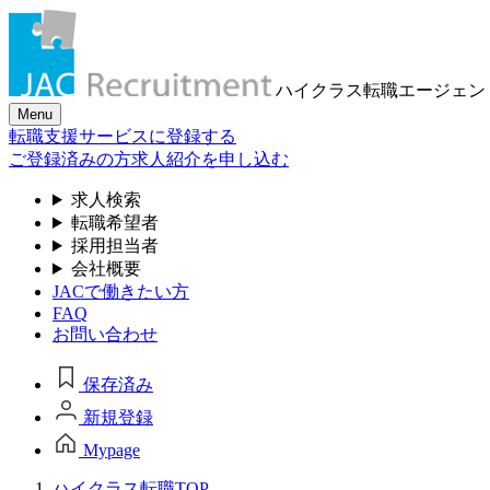
ハイクラス転職
エージェン
Menu
転職支援サービスに登録する
ご登録済みの方
求人紹介を申し込む
求人検索
転職希望者
採用担当者
会社概要
JACで働きたい方
FAQ
お問い合わせ
保存済み
新規登録
Mypage
ハイクラス転職TOP