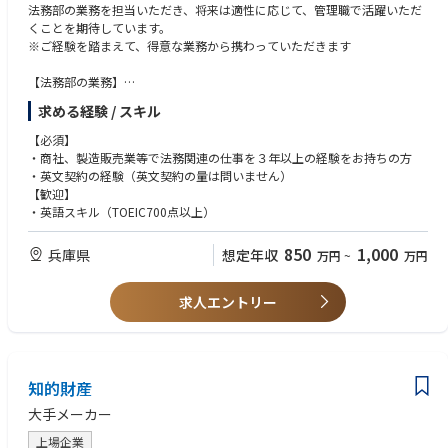
法務部の業務を担当いただき、将来は適性に応じて、管理職で活躍いただ
くことを期待しています。
※ご経験を踏まえて、得意な業務から携わっていただきます
【法務部の業務】
１）契約書検討・起案等契約法務に関する業務
求める経験 / スキル
２）各種プロジェクトにおける法務面での支援業務
３）事業・取引に対する法的諸問題の調査・検討等に関する業務
【必須】
４）債権の保全、回収に関する業務
・商社、製造販売業等で法務関連の仕事を３年以上の経験をお持ちの方
５）訴訟、クレーム等法的紛争解決に関する業務
・英文契約の経験（英文契約の量は問いません）
６）法務相談、研修、法的事務手続き等全社的リーガルリスク管理・支援
【歓迎】
に関する業務
・英語スキル（TOEIC700点以上）
７）知的財産・製造物責任・会社法対策等、他部門への法務支援に関する
業務
850
1,000
兵庫県
想定年収
万円
~
万円
８）顧問弁護士等、弁護士起用・管理に関する業務
９) 連結・グローバルベースでの規制(ソフトローを含む)に関する調査・検
討・体制構築に関する業務
求人エントリー
知的財産
大手メーカー
上場企業