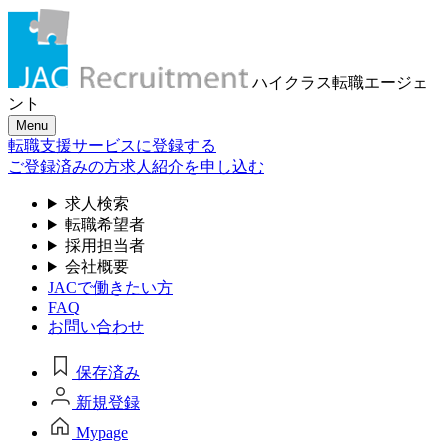
ハイクラス転職
エージェ
ント
Menu
転職支援サービスに登録する
ご登録済みの方
求人紹介を申し込む
求人検索
転職希望者
採用担当者
会社概要
JACで働きたい方
FAQ
お問い合わせ
保存済み
新規登録
Mypage