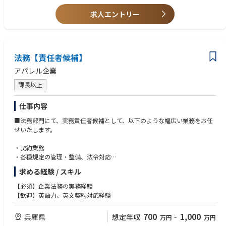
上記ミッションを実現するために組織体制の強化を図るべく、この度知財
・弁理士または知的財産管理技能士2級以上の資格をお持ちの方
活動をサポートいただける人材を募集いたします。
求人エントリー
＜キャリアパス＞
入社後の担当分野は、知財実務スキルや技術的バックグラウンドを踏まえ
て適切にプラニングします。当社の技術に明るくなくとも、OJTとして管
理職が丁寧に指導し、当社事業の理解と当社の知財活動にアジャストした
法務【責任者候補】
専門性を身に付けていただきます。
アパレル企業
その後、必要に応じて知財部内異動や事業部門の知財部署とのローテーシ
ョンのほか、適性に応じて知財以外の分野、例えば、操業・開発系、技術
課長以上
企画系、経営系、新ビジネス・マーケティング系などで視野広げをしても
らうケースもあります。
仕事内容
管理職昇格後は、人材育成やマネジメント手法についても学んでいただ
き、さらなるステップアップを図ることができます。
■法務部門にて、実務責任者候補として、以下のような幅広い業務をお任
せいたします。
・契約業務
・各種規定の管理・整備、法令対応
・コンプライアンス推進、リスク管理推進
求める経験 / スキル
・外部の弁護士との連携
・法律相談対応 等
【必須】企業法務の実務経験
【歓迎】英語力、英文契約対応経験
※業容拡大に伴い、海外への展開も進めています。
英語の堪能な方には、海外との契約業務等もお任せいたします。
700
1,000
兵庫県
想定年収
万円
~
万円