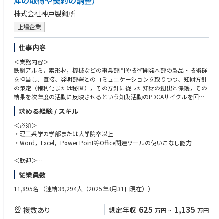
産の取得や契約の調整）
す。
株式会社神戸製鋼所
上場企業
仕事内容
＜業務内容＞
鉄鋼アルミ，素形材，機械などの事業部門や技術開発本部の製品・技術群
を担当し、直接、発明部署とのコミュニケーションを取りつつ、知財方針
の策定（権利化または秘匿），その方針に従った知財の創出と保護，その
結果を次年度の活動に反映させるという知財活動のPDCAサイクルを回す
ことがメインの業務となります。
求める経験 / スキル
知財部門は、研発部門・事業部門に対し、知的財産に関する高度な専門性
＜必須＞
を拠り所として以下を遂行し、知財活動の活性化，高度化および効率化を
・理工系学の学部または大学院卒以上
図ります。
・Word，Excel，Power Point等Office関連ツールの使いこなし能力
(1) 知財の活用に向けた戦術・戦略を提案する。
(2) 研発開発と事業活動の成果を、漏れなく、適切に、かつ効率的に知財
＜歓迎＞
として取得・確保する。
以下いずれかの要件を満たす方
従業員数
(3) 取得・確保した知的財産を適切に評価し、維持管理する。
・独立した組織として知財部を持つ企業にて知財実務経験をお持ちの方
(4) 知財リテラシーを持つ人材を育成・輩出し、グループ内に知財マイン
・特許情報、技術情報の分析解析経験をお持ちの方
11,895名
（連結39,294人（2025年3月31日現在））
ドを浸透させる。
・知財方針・戦略の立案をされた経験をお持ちの方
(5) 明確で合理的な根拠に裏打ちされたリスク評価をすることで、適切か
・素材系または電機系の技術・研究開発経験をお持ちの方
625
1,135
複数あり
想定年収
万円
~
万円
つタイムリーな事業判断・経営判断に導く。
・TOEIC550点以上をお持ちの方