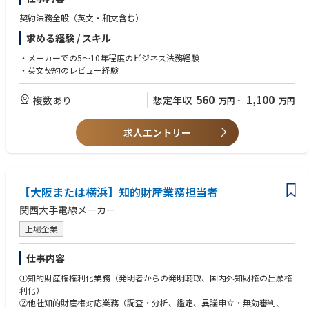
契約法務全般（英文・和文含む）
求める経験 / スキル
・メーカーでの5～10年程度のビジネス法務経験
・英文契約のレビュー経験
560
1,100
複数あり
想定年収
万円
~
万円
求人エントリー
【大阪または横浜】知的財産業務担当者
関西大手電線メーカー
上場企業
仕事内容
①知的財産権権利化業務（発明者からの発明聴取、国内外知財権の出願権
利化）
②他社知的財産権対応業務（調査・分析、鑑定、異議申立・無効審判、