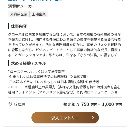
消費財メーカー
外資系企業
上場企業
仕事内容
グローバルに事業を展開する当社において、日本の組織の有形無形の資産
を強力に保護し、関連する多岐にわたる法令の遵守を徹底する重要な役割
を担っていただきます。法的な専門知識を活かし、事業のリスクを戦略的
に管理しながら、ビジネスパートナーとして事業の持続的な成長に貢献す
ることがミッションです。私たちは、単なる「守りの法務」に留まらず、
ビジネスの目標達成を法的な視点から積極的に支援し、新たな可能性を切
求める経験 / スキル
り拓く「攻めの法務」を求めています。
'-ロースクールもしくは大学法学部卒
【役割と責任】
-企業もしくは法律事務所での法務経験（2-8年程度）
このポジションでは、法務部門の一員として、担当する部署や事業部を社
-日本語ネイティブレベルもしくは日本語能力試験N1保持者
内「クライアント」と捉え、法的側面から戦略的なガイダンスを提供しま
-TOEIC800点程度以上の英語力（多様な文化的背景を持つ海外拠点を含む
す。与えられた案件に対応するだけでなく、自ら目的意識を持って積極的
社内クライアント（マネジメント層を含む）と円滑にコミュニケーション
にビジネス課題を特定し、法務の観点から事業目的を達成するためのソリ
を図るため、高いレベルのビジネス英語力（ネイティブの英語話者と十分
ューションを提案・実行することが求められます。法的な制約を指摘する
に意思疎通ができるレベル）が必須です。）
750
1,000
兵庫県
想定年収
万円
~
万円
に留まらず、「どうすれば実現できるか」を考え抜き、解決へと導く、真
のビジネスパートナーとしての貢献が期待されます。
＊人事、労務、独占禁止法景品表示法、個人情報保護法、商標・著作権関
求人エントリー
連、産業廃棄物・物流関連等などの分野での法務経験をお持ちの方であれ
ばなお良し