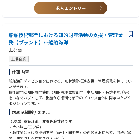
が整っており、有機合成でキャリアを積んでいきたい方にとっては非常に
働きやすい会社といえます。
求人エントリー
・少人数のグループ運営であり、全員が経営者という意識で仕事を進めて
おります。成果が給与に反映されやすい環境（管理部門の給与レンジも研
究職と同様）であり、やりがいを持って業務を進めて頂けます。
船舶技術部門における知的財産活動の支援・管理業
務【プラント】※船舶海洋
非公開
上場企業
仕事内容
船舶海洋ディビジョンにおける、知財活動推進支援・管理業務を担ってい
ただきます。
技術部門と知財専門機能（知財戦略立案部門・本社知財・特許事務所等）
をつなぐハブとして、出願から権利化までのプロセス全体に関与いただく
ポジションです。
求める経験 / スキル
【具体的には】
①発明発掘～出願～中間対応～権利化までの各プロセスにおける推進・支
【必須】※管理職、非管理職共通です。
援・管理（実務領域）
・大卒以上(工学系)
（※明細書作成・出願手続きは特許事務所が担当）
・製造業における技術実務（設計・開発等）の経験をお持ちで、特許出願
②知財(特許・商標等)出願に伴う社内調整・取りまとめ（技術者／特許事
の一連の流れを理解されている方