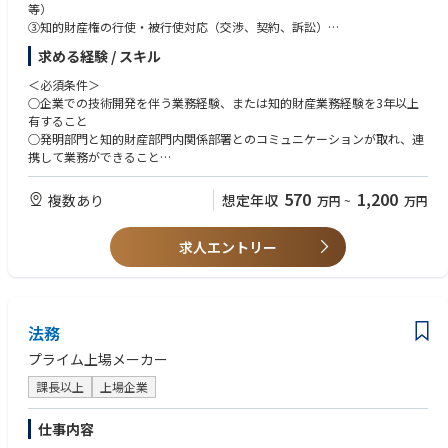
等）
③知的財産権の行使・被行使対応（交渉、契約、訴訟）
④事業知的財産戦略の策定・実行（出願・権利化、競争、協業、M&A、教
求める経験 / スキル
育、他）
＜必須条件＞
○企業での技術開発を伴う業務経験、または知的財産業務経験を3年以上
有すること
○発明部門と知的財産部門内関係部署とのコミュニケーションが取れ、連
携して業務ができること
○TOEIC 650点以上または同等の英語力を有すること
570
1,200
複数あり
想定年収
万円
~
万円
＜歓迎条件＞
○企業の知的財産部門または特許・法律事務所での外国権利化業務等の
求人エントリー
実務経験（外国代理人との直接対応等）
○材料分野、電子/光デバイス分野の技術専門性
○知的財産業務に関するデータベース・システムの利用経験
○他社、大学などとの契約の実務経験
○弁理士資格
法務
プライム上場メーカー
課長以上
上場企業
仕事内容