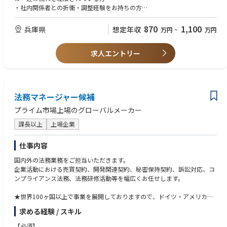
務所との連携）
・社内関係者との折衝・調整経験をお持ちの方
③先行技術調査、知財ポートフォリオの構築推進・管理
④他社特許の調査・対応
【歓迎】
870
1,100
兵庫県
想定年収
万円
~
万円
⑤社内関係者（知財戦略立案部門・本社知財・法務等）および特許事務所
・知財実務(特許出願や支援・管理)の経験※権利化後のフォローも含む
との連携・調整
・知的財産管理技能士3級以上
⑥事業部門向け教育・啓発／関連業務、本社との関連業務、技術契約書管
求人エントリー
・MS365の業務効率化ツール、AIツール(Copilot等)の活用経験
理
・TOEIC500点以上（英語での会話機会はほぼなく、資料読解が中心）
⑦ITツール（Microsoft系ツール、他）を活用した業務効率化
など
法務マネージャー候補
【魅力・やりがい】
船舶部門全体の知財活動を見渡しつつ、実務経験を積みながらスペシャリ
プライム市場上場のグローバルメーカー
ストとして成長できるポジションです。知財活動の活発化に伴い、業務の
質・効率の向上が求められているため、従来のやり方にとどまらず、業務
課長以上
上場企業
改善・効率化にも主体的に取り組むことができます。
また、人員や役割の変化が比較的少なく、腰を据えて長期的に取り組める
仕事内容
点も特徴です。
国内外の法務業務をご担当いただきます。
企業活動における売買契約、開発関連契約、秘密保持契約、訴訟対応、コ
ンプライアンス法務、法務研修活動等を幅広くお任せします。
★世界100ヶ国以上で事業を展開しておりますので、ドイツ・アメリカ・
インド・中国といった各地のリーガルと密にコミュニケーションを取り、
求める経験 / スキル
グローバルにご活躍いただくことが可能です。
【必須】