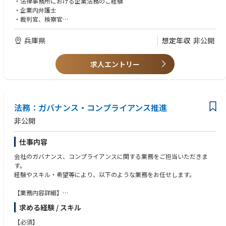
・法律事務所における企業法務のご経験
・企業内弁護士
・裁判官、検察官
＜歓迎スキル＞
兵庫県
想定年収
非公開
・ビジネスレベルで英語が活用できる（TOEIC：800点目安・読み書き、
会話）
求人エントリー
・プロジェクトマネジメントスキル
法務：ガバナンス・コンプライアンス推進
非公開
仕事内容
会社のガバナンス、コンプライアンスに関する業務をご担当いただきま
す。
経験やスキル・希望等により、以下のような業務をお任せします。
【業務内容詳細】
・コンプライアンス遵守のための体制整備・ルールづくり（各種規程策定
求める経験 / スキル
等）と運営
・各種法規・法令の把握と社内展開、教育啓蒙
【必須】