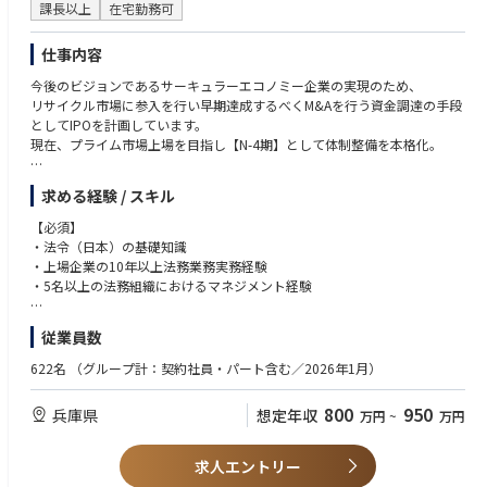
課長以上
在宅勤務可
仕事内容
今後のビジョンであるサーキュラーエコノミー企業の実現のため、
リサイクル市場に参入を行い早期達成するべくM&Aを行う資金調達の手段
としてIPOを計画しています。
現在、プライム市場上場を目指し【N-4期】として体制整備を本格化。
■仕事内容
求める経験 / スキル
法務実務全般を幅広くお任せするとともに、部署をリードして将来的には
責任者となっていただける幹部候補の募集です。
【必須】
少数精鋭の法務部門のマネージャー候補として、部下3名をマネジメント
・法令（日本）の基礎知識
していただきます。
・上場企業の10年以上法務業務実務経験
・5名以上の法務組織におけるマネジメント経験
＜主な業務内容＞
・IPO実務への対応
【歓迎】
従業員数
・契約書作成・リーガルチェック（和文中心）
・弁護士（USローヤー含む）、司法書士等の士業
・クラウドサインでの契約締結業務
・ロースクール修了者
622名
（グループ計：契約社員・パート含む／2026年1月）
・取引前の企業調査（反社・レピュテーションチェック）
・上場企業での法務経験
・商標・特許・意匠の管理と対応（弁理士との折衝含む）
・姫路本社まで出張可能な方（半年で３～４回程度発生します）
800
950
兵庫県
想定年収
万円
~
万円
・許認可申請および対応
・英語力（ビジネスレベル）
・法令改正調査、法務相談対応
・新会社設立に関するご経験
・古物営業法、景表法、特商法などの法令遵守確認
・M&A実務対応のご経験（SPA・PMI等）
求人エントリー
・弁護士との連携や訴訟対応、内容証明作成
・訴訟・調停案件を含む事業活動上のトラブル解決のご経験