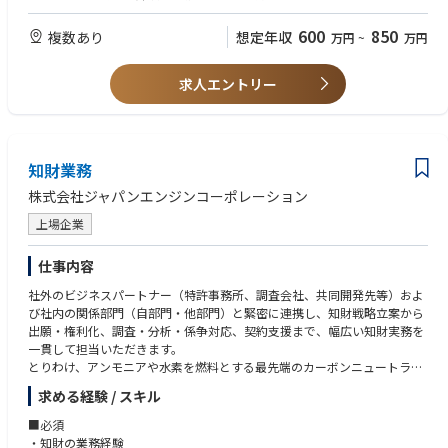
■配属部署：法務部 法務チーム
600
850
複数あり
想定年収
万円
~
万円
求人エントリー
知財業務
株式会社ジャパンエンジンコーポレーション
上場企業
仕事内容
社外のビジネスパートナー（特許事務所、調査会社、共同開発先等）およ
び社内の関係部門（自部門・他部門）と緊密に連携し、知財戦略立案から
出願・権利化、調査・分析・係争対応、契約支援まで、幅広い知財実務を
一貫して担当いただきます。
とりわけ、アンモニアや水素を燃料とする最先端のカーボンニュートラル
エンジン領域における知財戦略の策定と出願活動に注力し、当社の競争優
求める経験 / スキル
位性を支えるコア技術のポートフォリオ構築に貢献していただきます。
■必須
■詳細
・知財の業務経験