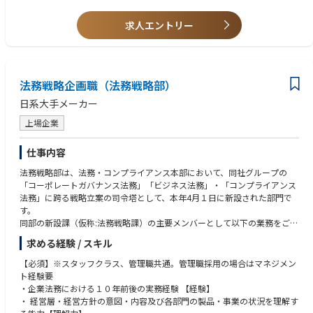
・模倣品対策業務（各国、地域における税関差止、模倣品販売店舗摘発、
・英会話力（海外スタッフまたは外部専門家などとのコミュニケーショ
類似商標への異議申立など）
求人エントリー
ン）
・調査会社対応
・海外駐在のご経験
法務戦略企画職（法務戦略部）
日系大手メーカー
上場企業
仕事内容
法務戦略部は、法務・コンプライアンス本部において、同社グループの
「コーポレートガバナンス法務」「ビジネス法務」・「コンプライアンス
法務」に跨る戦略立案の司令塔として、本年4月１日に新設された部門で
す。
同部の新設課（仮称:法務戦略課）の主要メンバーとして以下の業務をご担
当頂きます。
求める経験 / スキル
～具体的には～
【必須】※スタッフクラス、管理職共通。管理職採用の場合はマネジメン
１. 経営法務及びコーポレートガバナンス法務に関する各種施策の企画立
ト経験要
案・運営
・企業法務における１０年前後の実務経験 【経験】
・法的リスクやコンプライアンスリスクの低減にとどまらない、企業価値
・ 経営層・経営方針の意図・内容及び各部門の製品・事業の状況を理解す
創出の実現に向けた