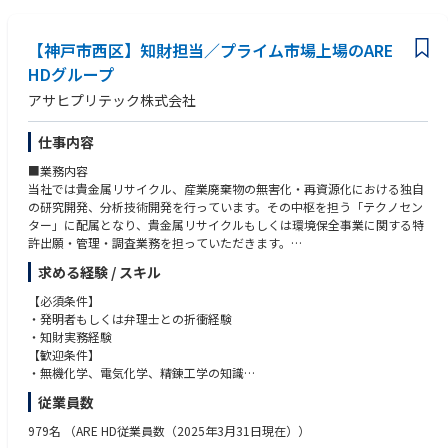
【神戸市西区】知財担当／プライム市場上場のARE
HDグループ
アサヒプリテック株式会社
仕事内容
■業務内容
当社では貴金属リサイクル、産業廃棄物の無害化・再資源化における独自
の研究開発、分析技術開発を行っています。その中枢を担う「テクノセン
ター」に配属となり、貴金属リサイクルもしくは環境保全事業に関する特
許出願・管理・調査業務を担っていただきます。
具体的には、当社で開発された技術成果を特許化するためのポイント抽
求める経験 / スキル
出、明細書作成補助、弁理士事務所との折衝、審査対応、特許の維持管
理、調査レポート、各種業務の期限管理などを行っていただきます。
【必須条件】
また、経験を積んだ後は当社の開発テーマの企画にも関与していただきま
・発明者もしくは弁理士との折衝経験
す。
・知財実務経験
■出張
【歓迎条件】
アサインされるプロジェクト次第で発生する可能性があります。
・無機化学、電気化学、精錬工学の知識
■キャリアプラン
・語学力（TOEICスコア700点レベル以上目安）
従業員数
本人の適正と意向を考慮の上、知的財産の発掘、認定、権利化、調査、折
・企業もしくは大学等研究機関での知財担当経験
衝、契約、教育、管理などを担当いただきます。基本的にOJT指導となり
・弁理士、一級知財管理技能士に相当する知識（資格自体は不問）
979名
（ARE HD従業員数（2025年3月31日現在））
ます。
・契約締結業務経験