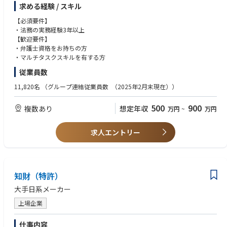
務になります。
求める経験 / スキル
※ご入社後はスギホールディングス株式会社への出向となります。
【必須要件】
・法務の実務経験3年以上
【歓迎要件】
・弁護士資格をお持ちの方
・マルチタスクスキルを有する方
従業員数
11,820名
（グループ連結従業員数 （2025年2月末現在））
500
900
複数あり
想定年収
万円
~
万円
求人エントリー
知財（特許）
大手日系メーカー
上場企業
仕事内容