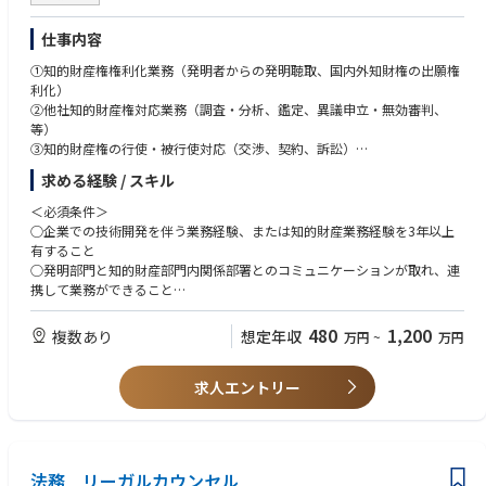
仕事内容
①知的財産権権利化業務（発明者からの発明聴取、国内外知財権の出願権
利化）
②他社知的財産権対応業務（調査・分析、鑑定、異議申立・無効審判、
等）
③知的財産権の行使・被行使対応（交渉、契約、訴訟）
④事業知的財産戦略の策定・実行（出願・権利化、競争、協業、M&A、教
求める経験 / スキル
育、他）
＜必須条件＞
○企業での技術開発を伴う業務経験、または知的財産業務経験を3年以上
有すること
○発明部門と知的財産部門内関係部署とのコミュニケーションが取れ、連
携して業務ができること
○TOEIC 650点以上または同等の英語力を有すること
480
1,200
複数あり
想定年収
万円
~
万円
＜歓迎条件＞
○企業の知的財産部門または特許・法律事務所での外国権利化業務等の
求人エントリー
実務経験（外国代理人との直接対応等）
○材料分野、電子/光デバイス分野の技術専門性
○知的財産業務に関するデータベース・システムの利用経験
○他社、大学などとの契約の実務経験
○弁理士資格
法務 リーガルカウンセル