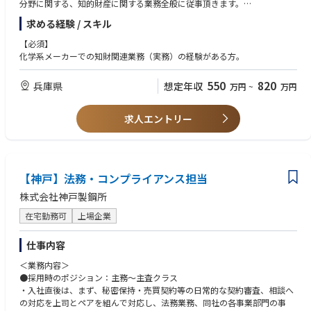
分野に関する、知的財産に関する業務全般に従事頂きます。
求める経験 / スキル
＜具体的には…＞
・開発部門からの発明内容・技術内容のヒアリング
【必須】
・特許出願に向けた先行技術調査および権利化検討
化学系メーカーでの知財関連業務（実務）の経験がある方。
・特許事務所との連携による出願準備（技術資料・実験データの取りまと
め）
550
820
兵庫県
想定年収
万円
~
万円
・特許出願案件の進捗管理
・特許庁からの問い合わせに対する対応
・特許事務所と連携した権利化業務全般 など
求人エントリー
【神戸】法務・コンプライアンス担当
株式会社神戸製鋼所
在宅勤務可
上場企業
仕事内容
＜業務内容＞
●採用時のポジション：主務～主査クラス
・入社直後は、まず、秘密保持・売買契約等の日常的な契約審査、相談へ
の対応を上司とペアを組んで対応し、法務業務、同社の各事業部門の事