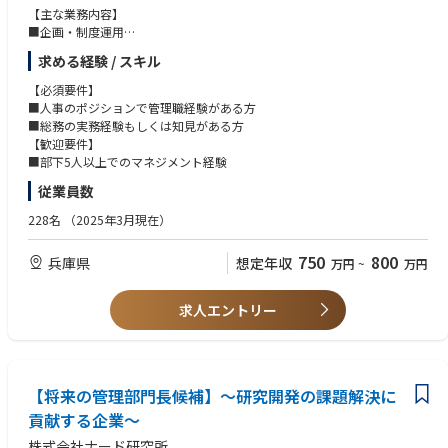
【主な業務内容】
■企画・制度運用
・人事制度、人事考課、教育・研修制度の企画・改善
求める経験 / スキル
・組合対応（協議・資料作成・提案）
・役員・社長との擦り合わせを踏まえた制度企画
【必須要件】
・従業員ヒアリングをもとにした制度提案・改善
■人事のポジションで管理職経験がある方
■総務の実務経験もしくは知見がある方
■従業員対応・労務領域
【歓迎要件】
・従業員面談、メンタルヘルス対応
■部下5人以上でのマネジメント経験
・給与・賞与決定プロセスの管理
従業員数
・労務（健康診断、勤怠管理 等）の統括
・社内相談・トラブル対応
228名
（2025年3月現在）
■サポート業務（必要に応じて対応）
750
800
兵庫県
想定年収
万円
~
万円
日常実務はメンバーが担当しますが、相談が寄せられた際や判断が必要な
場面で、経験を活かしてサポートいただきたい領域です。
・給与計算に関する確認
求人エントリー
・採用（新卒・中途）の実務に関するフォロー
・株主総会、取締役会の議事運営に関するフォロー
・各種契約書内容の確認・文言チェック
【将来の管理部門長候補】～研究開発の課題解決に
貢献する企業～
株式会社ナード研究所