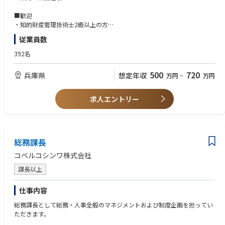
【特許・意匠・商標】
・知財戦略立案／発明発掘支援、アイデア育成／中間処理対応等の権利化
■歓迎
業務
・知的財産管理技術士2級以上の方
・他者特許調査、分析、データベースの運用／係争対応
・知財業務の中でも特に機械系知財の経験がある方
従業員数
・知財関連の教育、啓蒙活動／情報発信
・英語（中級・英語に抵抗のない方）
・年金納付、報奨金支払い等の知財管理業務、事務手続き
392名
【技術契約】
・秘密保持契約、共同開発契約、業務委託契約等の契約書作成
500
720
兵庫県
想定年収
万円
~
万円
・ビジネスパートナー作成の契約書のチェック
求人エントリー
総務課長
コベルコシンワ株式会社
課長以上
仕事内容
総務課長として総務・人事全般のマネジメントおよび制度企画を担ってい
ただきます。