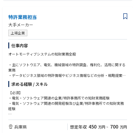
・資金管理業務（現預金管理、資金繰り表作成）
・その他（経理システム運用、予算編成、予算管理）
特許業務担当
■総務法務
大手メーカー
・会社法他法務的業務
・契約書作成、審査業務
上場企業
・コンプライアンス、リスクアセスメント対応業務
・会社財産管理業務
仕事内容
・ヘルプデスク対応
・社内IT機器（PC、スマホ等）の管理、キッティング作業
オートモーティブシステムの知財業務全般
・会議資料作成 ・総務業務（ファシリティ管理等）
・主にソフトウエア、電気、機械領域の特許調査、権利化、活用に関する
業務
【組織構成】総務部7名 尼崎5名 神戸2名（システム担当）
・データビジネス領域の特許情報やビジネス情報などの分析・戦略提案業
務
求める経験 / スキル
・サービス提供前に他社権利を侵害しないかどうかを調査する業務など
【同社について】
【必須】
有機/無機/金属/ナノ複合材料/製薬などファインケミカル、機能性材料の
【仕事の魅力】
・電気・ソフトウェア関連の企業/特許事務所での知財実務経験
合成研究開発企業として裾野広く対応しています（独立系のため、大手製
・新たな収益の柱となる成長領域での活動であり貢献度が非常に高い。
・電気・ソフトウェア関連の開発経験及び企業/特許事務所での知財実務
薬・化学企業と業種を選ばず多数取引）。
・同社の従来ビジネスとは異なる技術領域であるため、IPインテリジェン
経験
ス機能などを駆使して開発部門をサポートするやりがい。
【魅力】
・担当部門の知財戦略の策定、調査、権利化、活用、教育まで、一連の知
【歓迎】
・従業員の9割が研究職であり、研究開発はチームを組んで行います。予
財活動に携わることで、プロフェッショナルとしてのキャリア形成が可
・オートモーティブシステム関連の開発経験/知財実務経験
450
700
兵庫県
想定年収
万円
~
万円
算も比較的潤沢にあり、自身である程度テーマを設定して研究できる環境
能。
・弁理士または知的財産管理技能士2級以上の資格をお持ちの方