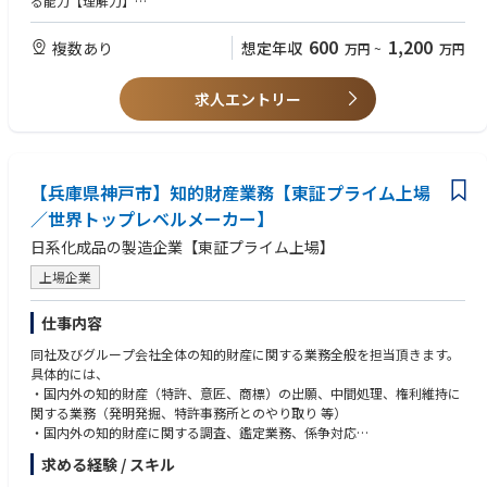
る能力【理解力】
全社法務施策・組織体制・仕組み作り等に関する法務戦略の立案・実行
・ 正確かつスピード感を以って法令情報を調査分析し、部内外に向けて積
・コーポレート・ガバナンスコードの真の狙いである「攻めの法務」実現
極的に情報発信する能力 【調査分析・情報発信力】
600
1,200
複数あり
想定年収
万円
~
万円
に向けた施策立案・実行
・ 主体的な施策や企画の立案 及び 最後まで遂行する実行力 【実行力】
・ 多岐にわたる社内外・部内外の関係者との折衝・調整が行える高いコミ
２. 国内外の法務・コンプライアンス企画戦略業務全般
求人エントリー
ュニケーション能力【コミュニケーション力】
・法務・コンプライアンス両分野のリテラシー強化（特にブランド戦略と
・ 英語力（目安:TOEIC800点以上、海外対応をいただく可能性も高いた
してのコンプライアンス）
め、英語力を活用いただく機会は多くあります）
・新規事業を中心とした国内外の法規制の調査・分析及び部内外への情報
発信・指導、
【歓迎】
【兵庫県神戸市】知的財産業務【東証プライム上場
・収益化を意識したビジネス・スキームの立案・提言・実行
・企業における経営法務及びコーポレートガバナンス法務に関する豊富な
・法務DX・WXに関する施策の企画立案・推進
／世界トップレベルメーカー】
経験
・ルールメーク対応 及び 官公庁・社外組織・関連団体への協議会合への
・企業におけるコンプライアンスリテラシー強化に向けた粘り強い実行並
日系化成品の製造企業【東証プライム上場】
参画
びに実現経験
・法務・コンプライアンス両分野における企業文化の刷新施策の企画立
・コンプライアンスを通じた、企業ブランド価値の強化や企業価値の創出
上場企業
案・実行
に係る実務経験
仕事内容
同社及びグループ会社全体の知的財産に関する業務全般を担当頂きます。
具体的には、
・国内外の知的財産（特許、意匠、商標）の出願、中間処理、権利維持に
関する業務（発明発掘、特許事務所とのやり取り 等）
・国内外の知的財産に関する調査、鑑定業務、係争対応
・国内外の知的財産に関する社内データ管理業務、社内教育 など
求める経験 / スキル