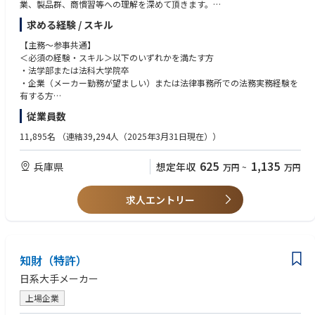
業、製品群、商慣習等への理解を深めて頂きます。
・その後は、より複雑な契約、相談対応、会社法・倒産法などの法分野な
求める経験 / スキル
ど、業務の範囲を広げてもらいます。一定の経験を積んだのちは、M&A等
のプロジェクト案件への参画、訴訟を含む各種紛争解決の支援など、規模
【主務～参事共通】
の大きな案件を担当して頂きます。
＜必須の経験・スキル＞以下のいずれかを満たす方
・法学部または法科大学院卒
●採用時のポジション：主幹～参事クラス
・企業（メーカー勤務が望ましい）または法律事務所での法務実務経験を
・同社の法務業務、各事業部門の事業、製品群、商慣習等を理解いただき
有する方
つつ、日常的な契約レビュー、法務相談への対応をしていただきます。あ
従業員数
わせて、M&A等のプロジェクト案件への参画、訴訟を含む各種紛争解決の
＜あると好ましい経験・スキル＞
支援など、規模の大きな案件を担当して頂きます。案件の規模・内容に応
・英文契約実務等、海外業務経験がある方歓迎
11,895名
（連結39,294人（2025年3月31日現在））
じ、プロジェクトの法務部での遂行責任者を担ってもらう場合もありま
└海外法務業務が一定の割合であり、英語の読み書きのスキルは業務で必
す。
要となることと、国際感覚を有していることが望ましいため
625
1,135
兵庫県
想定年収
万円
~
万円
＜魅力・やりがい＞
＜求める人物像＞
【共通】
・「事業を法務で支える」という当事者意識をお持ちの方
求人エントリー
・素材・機械・電力と取扱製品、商習慣の異なる事業分野を有する会社で
単なる「契約審査」に留まらず、各事業部門の製品や商慣習を深く理解
あり、他社では経験できない広範囲な事業領域に関わることができます。
し、ビジネスのパートナーとして最適なソリューションを提示することに
・国内・海外業務を両方担当し、広い経験を積むことができます。
やりがいを感じられる方を求めています。
・海外留学や海外統括会社の法務コンプライアンス担当者としての赴任含
・専門領域を広げ、自らをアップデートし続けられる方
め、中長期的な視点で育成する方針であり、法務担当者としてのキャリア
知財（特許）
日常的な契約実務からスタートし、将来的にはM&A、紛争解決、グロー
アップを支援します。
バルコンプライアンスなど、より複雑で経営に直結する課題へ挑戦したい
日系大手メーカー
という強い成長意欲のある方を歓迎します。
【法務】
・多様な関係者と信頼を築けるコミュニケーション能力
上場企業
・まずは、日常的な契約や相談への対応といった業務を担当頂きますが、
国内外の事業部門やグループ会社の経営層、あるいは外部の法律事務所