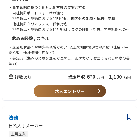
・事業戦略に基づく知財活動方針の立案と推進
・自社特許ポートフォリオの強化
担当製品・技術における発明発掘、国内外の出願・権利化業務
・他社特許クリアランス・係争対応
担当製品・技術における他社知財リスクの評価・対処、特許訴訟への対
応業務
求める経験 / スキル
・企業知財部門や特許事務所での3年以上の知財関連実務経験（出願・中
間処理、他社権利対応など）
・英語力（海外の文献を読んで理解し、知財実務に役立てられる程度の英
語力）
670
1,100
複数あり
想定年収
万円
~
万円
求人エントリー
法務
日系大手メーカー
上場企業