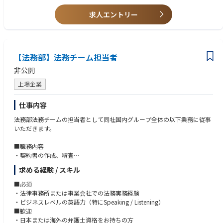
求人エントリー
【法務部】法務チーム担当者
非公開
上場企業
仕事内容
法務部法務チームの担当者として同社国内グループ全体の以下業務に従事
いただきます。
■職務内容
・契約書の作成、精査
・訴訟、仲裁、法的紛争対応
求める経験 / スキル
・法律、法律問題に関する対応
・リスクマネジメント関連業務
■必須
・コンプライアンス関連業務
・法律事務所または事業会社での法務実務経験
・株式、株主対応
・ビジネスレベルの英語力（特にSpeaking / Listening）
など
■歓迎
・日本または海外の弁護士資格をお持ちの方