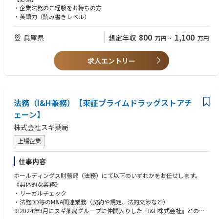
・企業法務のご経験をお持ちの方
・英語力（読み書きレベル）
800
1,100
兵庫県
想定年収
万円
~
万円
求人エントリー
法務（I&H兼務）【東証プライムドラッグストアチ
ェーン】
株式会社スギ薬局
上場企業
仕事内容
ホールディングス財務部（法務）にて以下のいずれかをお任せします。
《具体的な業務》
・リーガルチェック
・法務DD等のM&A関連業務（契約や規定、法的交渉など）
※2024年9月にスギ薬局グループに仲間入りした『I&H株式会社』との兼