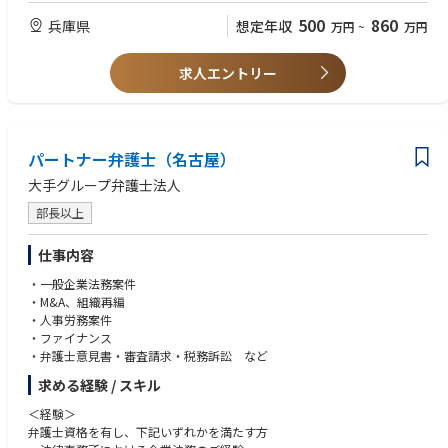
知財Gでは少数かつ現場主義を取っておりますので、発明等創出の現場か
・特許以外の知財実務も学ぶ意欲があること
500
860
兵庫県
想定年収
万円
~
万円
ら対外的な折衝まで、できる限り幅広く携わっていただきます。
・特許調査ツールの使用経験
■働き方
・知財として実績（件数）を重視するスタイルではなく、１件１件の発明
求人エントリー
に対して、丁寧に技術的思想を汲み取って、特許出願するスタイルです。
パートナー弁護士（名古屋）
大手グループ弁護士法人
部長以上
仕事内容
・一般企業法務案件
・M&A、組織再編
・人事労務案件
・ファイナンス
・弁護士意見書・審査請求・税務訴訟 など
求める経験 / スキル
＜経験＞
弁護士資格を有し、下記いずれかを満たす方