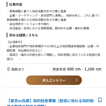
将来的には、M&Aや各種の戦略投資等、会社の経営戦略・事業戦略に関わ
など、立場の異なるステークホルダーと誠実に対話し、物事を円滑に進め
仕事内容
る重要なプロジェクトに参画し、プロジェクト遂行の経験を積むことがで
られる柔軟な調整力を重視します。
きます。
・事業戦略に基づく知財活動方針の立案と推進
・グローバルな視座でキャリアを築きたい方
企画・マーケティング・技術部門と連携し、知財分析と、これに基づく
「海外統括会社への赴任」や「ロースクール留学制度」など、中長期的
【コンプライアンス】
事業戦略を強化する知財活動方針の立案と推進
な育成環境を活かして、国際感覚を備えた法務スペシャリストとして成長
・まずは、同社の法令遵守体制を理解していただき、その後は、同社の法
・自社特許ポートフォリオの強化
したいという志をお持ちの方を求めています。
令遵守体制のグループ展開（海外中心）を担当していただきます。具体的
担当製品・技術における発明発掘、国内外の出願・権利化業務
には、グループ各社における制度導入の必要性に関する理解促進（必要に
・他社特許クリアランス・係争対応
求める経験 / スキル
応じ、グループ会社経営層や従業員への周知・説明等）、規程整備のサポ
担当製品・技術における他社知財リスクの評価・対処、特許訴訟への対
ート（規程整備状況の確認やフォロー等）、運用状況の確認（書類を確認
応業務
【必須条件】
する、実際にグループ会社を往訪して確認する等）といった業務を行って
・企業知財部門や特許事務所での3年以上の知財関連実務経験（出願・中
いただきます。
間処理、他社権利対応など）
・英語力（海外の文献を読んで理解し、知財実務に役立てられる程度の英
＜配属組織＞
語力）
本社部門 法務部
【歓迎条件】
・弁理士資格、知的財産管理技能検定1級を有する方
800
1,100
複数あり
想定年収
万円
~
万円
＜キャリアパス＞
・特許検索・分析ツールを使用した先行技術、無効資料、IPランドスケー
部内で経験や知識を重ねた上、同じチームでより難易度の高い案件、マネ
プ等の調査経験のある方
ジメントを担当する、あるいは部内の他の業務（技術契約・直属所管のガ
求人エントリー
・外国特許事務所や海外拠点との英語によるコミュニケーションスキルに
バナンス・コンプライアンス）を担当したり、海外統括会社の法務・コン
自信のある方
プライアンス担当者として赴任する可能性もあります。
また、業務遂行能力、英語力が一定の水準をクリアし、本人が希望すれ
ば、米国ロースクールへ留学する可能性もあります。
【東京or兵庫】知的財産業務（技術に係わる知的財
業務の都合等により、会社の指示する業務への異動を命じることがありま