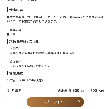
仕事内容
■大手製薬メーカーや化学メーカーからの受託合成業務を行う同社の総務
部にて、以下業務に従事して頂きます。
【業務内容】
■人事
・採用（新卒、中途）
求める経験 / スキル
・給与計算
・勤怠管理
【必須条件】
・就業規則他人事労務に関する規程類の制定と改変業務
・事業会社で監理部門の幅広い業務経験をお持ちの方
・社内教育、研修
・社会保険関係取扱業務
【歓迎条件】
・メンバーマネジメントおよび経営層へのレポーティング
・マネジメント経験をお持ちの方
・コミュニケーション能力をお持ちの方
従業員数
■経理
・日次、月次、年次決算対応
152名
（（2023年4月現在））
・会計監査対応
・管理会計
500
700
兵庫県
想定年収
万円
~
万円
・立替経費精算
・債権債務管理（請求業務、支払い業務）
・固定資産管理
求人エントリー
・与信管理補助
・税務業務（税務申告書作成補助）