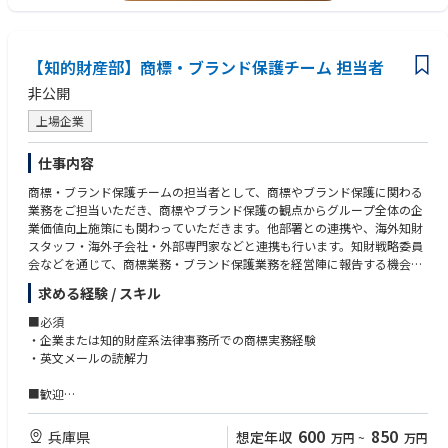
・社内規定や利用規約の改定や管理
・その他、金融関連法務全般のご経験
・広告や記事等の事前チェック
・社内啓発活動（法令理解の促進）
※入社後6か月間は業務理解のため幅広く関わっていただきます。
【知的財産部】商標・ブランド保護チーム 担当者
非公開
＜入社後にお任せしたい業務＞
・部署の現状把握からマネジメント体制の確立
上場企業
・IPOに耐えうる全社的体制の構築支援
・トラブル対応や債権回収を含むリスクマネジメント対応
仕事内容
商標・ブランド保護チームの担当者として、商標やブランド保護に関わる
業務をご担当いただき、商標やブランド保護の観点からグループ全体の企
業価値向上施策にも関わっていただきます。他部署との連携や、海外知財
スタッフ・海外子会社・外部専門家などと連携も行います。知財戦略委員
会などを通じて、商標業務・ブランド保護業務を経営陣に報告する機会も
あり、経営層に近いところで働けることも魅力です。
求める経験 / スキル
■職務内容
■必須
【商標】
・企業または知的財産系法律事務所での商標実務経験
・商標に関する調査、リスク分析
・英文メールの読解力
・出願、更新
・権利化
■歓迎
・リスク回避
・特許・意匠の基礎知識・実務経験
・広告審査
・模倣品対策や著作権、米国トレードドレスに関する実務経験
600
850
兵庫県
想定年収
万円
~
万円
【ブランド保護】
・ブランド戦略の立案の経験