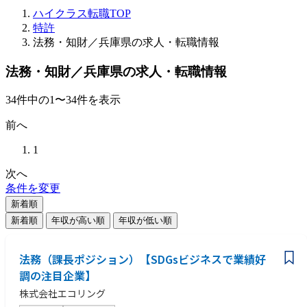
ハイクラス転職TOP
特許
法務・知財／兵庫県の求人・転職情報
法務・知財／兵庫県の求人・転職情報
34
件
中の
1
〜
34
件を表示
前へ
1
次へ
条件を変更
新着順
新着順
年収が高い順
年収が低い順
法務（課長ポジション）【SDGsビジネスで業績好
調の注目企業】
株式会社エコリング