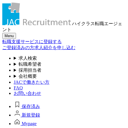
ハイクラス転職
エージェ
ント
Menu
転職支援サービスに登録する
ご登録済みの方
求人紹介を申し込む
求人検索
転職希望者
採用担当者
会社概要
JACで働きたい方
FAQ
お問い合わせ
保存済み
新規登録
Mypage