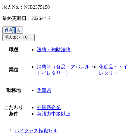
求人No.：NJB2375150
最終更新日：2026/4/17
保存する
求人エントリー
職種
法務・知財
法務
消費財（食品・アパレル・
化粧品・トイ
業種
トイレタリー）
レタリー
勤務地
兵庫県
こだわり
外資系企業
条件
英語力中級以上
ハイクラス転職TOP