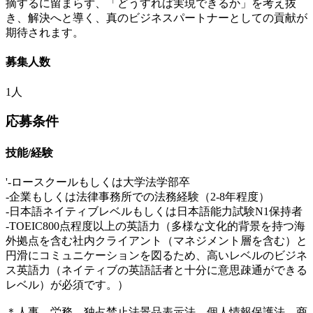
摘するに留まらず、「どうすれば実現できるか」を考え抜
き、解決へと導く、真のビジネスパートナーとしての貢献が
期待されます。
募集人数
1人
応募条件
技能/経験
'-ロースクールもしくは大学法学部卒
-企業もしくは法律事務所での法務経験（2-8年程度）
-日本語ネイティブレベルもしくは日本語能力試験N1保持者
-TOEIC800点程度以上の英語力（多様な文化的背景を持つ海
外拠点を含む社内クライアント（マネジメント層を含む）と
円滑にコミュニケーションを図るため、高いレベルのビジネ
ス英語力（ネイティブの英語話者と十分に意思疎通ができる
レベル）が必須です。）
＊人事、労務、独占禁止法景品表示法、個人情報保護法、商