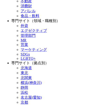
不動産
消費財
アパレル
食品・飲料
専門サイト（領域・職種別）
外資
エグゼクティブ
管理部門
MR
営業
マーケティング
SDGs
LGBTQ+
専門サイト（拠点別）
北海道
東北
北関東
横浜(神奈川)
静岡
浜松
名古屋(愛知)
京都