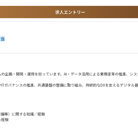
課題整理・要件整理・施策立案・推進まで一貫して担当いただきます。
、構築・推進までの一連の経験を積むことができます。
セキュリティ領域からお任せするため、入社時点で全ての経験は必要ありません。
し、事業効率化に直結する重要な取り組みに貢献することができます。
求人エントリー
やセキュリティ企画など、より上流・横断的な役割へステップアップしたい方を歓迎
実務を担っていただきます。その後は、ご本人の志向や適性を踏まえ、DX戦略、プロ
担当
ング」
書、職務経歴書、推薦書等）に関して以下中部電力グループ3社間において共有させ
テムの企画・開発・運用を担っています。AI・データ活用による業務変革の推進、シ
ITガバナンスの推進、共通基盤の整備に取り組み、持続的なDXを支えるデジタル
整備等）に関する知識／経験
た経験
めず、現場業務に実装し、全社へ広げていくフェーズにあります。