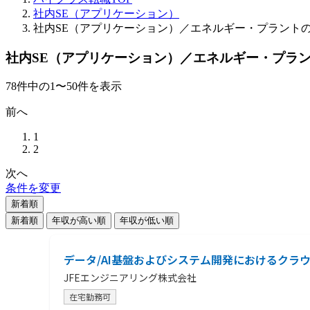
社内SE（アプリケーション）
社内SE（アプリケーション）／エネルギー・プラント
社内SE（アプリケーション）／エネルギー・プラ
78
件
中の
1
〜
50
件を表示
前へ
1
2
次へ
条件を変更
新着順
新着順
年収が高い順
年収が低い順
データ/AI基盤およびシステム開発におけるクラウドエ
JFEエンジニアリング株式会社
在宅勤務可