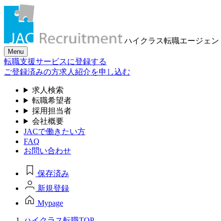
ハイクラス転職
エージェン
Menu
転職支援サービスに登録する
ご登録済みの方
求人紹介を申し込む
求人検索
転職希望者
採用担当者
会社概要
JACで働きたい方
FAQ
お問い合わせ
保存済み
新規登録
Mypage
ハイクラス転職TOP