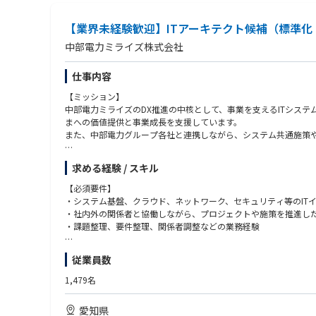
・ユーザー部門と対話しながら、より良いソリューションを作り
・要件定義から設計、実装までの一連の開発業務
・チームメンバーと協力しながら、プロジェクトを前に進められ
【業界未経験歓迎】ITアーキテクト候補（標準
②データ基盤構築とガバナンス設計
中部電力ミライズ株式会社
・最適なデータ基盤サービスの選定・評価
・社内システムのデータ統合に向けた設計・実装
仕事内容
・データ統合のための内製開発
・データ利活用ルールの設計
【ミッション】
・セキュリティポリシーに準拠したアクセス制御設計
中部電力ミライズのDX推進の中核として、事業を支えるITシス
まへの価値提供と事業成長を支援しています。
③ビジネス課題解決
また、中部電力グループ各社と連携しながら、システム共通施策や
・社内業務プロセス改革チームとの協業
・各部署でのユースケース発掘
・発掘したユースケースの実現に向けた技術支援
求める経験 / スキル
【業務概要】
・ITアーキテクチャの標準化推進、支援に関する業務
【必須要件】​
【仕事の進め方】
・サイバーセキュリティに関する業務
・システム基盤、クラウド、ネットワーク、セキュリティ等のIT
・外部ベンダと協業しながら、自らも手を動かして開発を推進
・ITシステムの企画、開発、運用、保守に関する業務
・社内外の関係者と協働しながら、プロジェクトや施策を推進し
・アジャイル開発手法を採用し、スピーディな開発
・その他会社の命ずる業務
・課題整理、要件整理、関係者調整などの業務経験
・複数人の社員メンバーとチームで開発を進行
【歓迎要件】​
【キャリアパス】
従業員数
【業務詳細】
（経験）
・開発のスペシャリストとして専門性を高めるキャリア
中部電力ミライズのDX推進を支えるITシステムにおいて、グル
・ITアーキテクチャの策定／標準化／ガバナンスに関する経験
・PMとして経験を積み、プロジェクトマネジメントを担うキャリ
1,479名
す。
・ITコスト最適化、運用改善、共通基盤整備等の経験
・マネージャーとして組織貢献するキャリア など、多様なキャ
その中で、システム構成の整理や標準化対象の抽出、共通基盤・共
・Azure、AWS等のクラウド環境の設計・構築・運用経験
愛知県
また、サーバー・ネットワーク・クラウドなどの知見を活かしな
・ITサービスマネジメント（ITSM）、構成管理等に関する経験