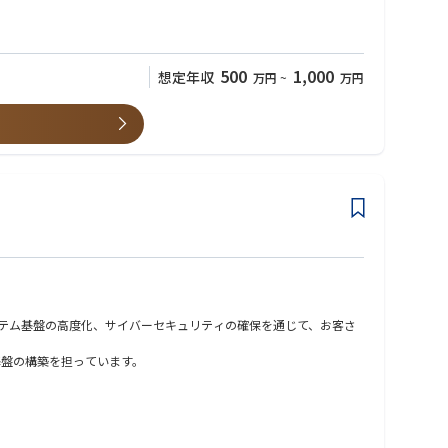
）を担当いただきます。
るのか」を考え、事例創出から社内浸透、運用定着までをリードする
500
1,000
想定年収
万円
~
万円
とを想定しています。
ケーションスペシャリスト、テクニカルスペシャリストのいずれか
ていただく場合があります。
ステム基盤の高度化、サイバーセキュリティの確保を通じて、お客さ
基盤の構築を担っています。