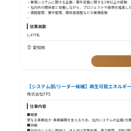
・エネルギーマネジメントシステムの企画、開発、運用、保守に
・業務システムに関する企画・要件定義に関する3年以上の経験
・その他業務領域を支えるITシステムの企画、開発、運用、保守
・社内外の関係者と協働しながら、プロジェクトや施策を推進し
・その他会社の命ずる業務
・課題整理、要件整理、関係者調整などの業務経験
【業務詳細】
【歓迎】
従業員数
中部電力ミライズのDX推進の一翼を担い、電力調達／需給管理、
・エネルギー業界における業務経験
は今、再生可能エネルギーの拡大や市場環境の変化を背景に、大
・電力需給管理、電力市場取引、再生可能エネルギー、DR、VP
1,479名
本ポジションでは、事業部門やグループ会社、ITベンダーと連携
・クラウド（Azure、AWS等）の設計、構築、運用経験
者調整、プロジェクト推進など、より上流の業務にチャレンジし
・大規模システム開発またはプロジェクトマネジメント経験
愛知県
DR、蓄電池、再エネ活用など、社会的意義の大きいテーマに関わ
・データ分析基盤、AI活用、データ利活用に関する経験
【ジョブローテーション】
（資格）
将来的には、ミライズのシステム部門を支える中核人財として、
・応用情報技術者 ・プロジェクトマネージャ ・ITストラテジスト 
希望に沿ってご活躍いただける環境です。
■注意事項
【システム部/リーダー候補】再生可能エネルギー
中部電力株式会社の当該求人へ応募いただくと、応募書類（履歴
株式会社FPS
＜対象となる中部電力グループ３社＞
仕事内容
・中部電力株式会社
・中部電力ミライズ株式会社
■概要
・中部電力パワーグリッド株式会社
更なる事業拡大･事業展開を支えるため、社内システムの企画/立
■詳細
■当社のシステム領域は、法人向け営業支援、電力管理、契約/請