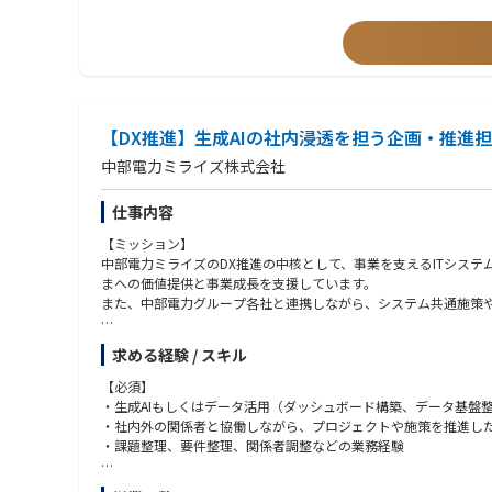
【業務のやりがい】
中部電力グループ各社、社内部門、ITベンダーと連携しながら、
・サイバーセキュリティ対策、リスク管理、CSIRT運営等の経験
全社DX推進の中核を担うシステムの立ち上げフェーズから参画し
入社後は、ご経験や適性に応じて、標準化・共通施策推進または
・大規模システム開発やプロジェクトマネジメントの経験
また、中長期ビジョンにおける注目度の高いプロジェクトを牽引
今後、インフラやシステム基盤の経験を活かし、ITアーキテクト
（資格）
・ITアーキテクト
■転職者インタビューはこちら
【ジョブローテーション】
・ITストラテジスト
https://www.jfe-eng.co.jp/career/special/interview/
本ポジションでは、まずは生成AI・データ活用推進の中核として
・情報処理安全確保支援士
テクニカル領域などへキャリアを広げていくことが可能です。
【DX推進】生成AIの社内浸透を担う企画・推進
・CISSP
■JFEエンジニアリングが丸ごとわかる「360°JFEエンジニアリ
https://www.jfe-eng.co.jp/360_jfe_engineering/
中部電力ミライズ株式会社
■注意事項
仕事内容
中部電力株式会社の当該求人へ応募いただくと、応募書類（履歴
【ミッション】
＜対象となる中部電力グループ３社＞
中部電力ミライズのDX推進の中核として、事業を支えるITシス
・中部電力株式会社
まへの価値提供と事業成長を支援しています。
・中部電力ミライズ株式会社
また、中部電力グループ各社と連携しながら、システム共通施策や
・中部電力パワーグリッド株式会社
【業務概要】
求める経験 / スキル
・AI活用推進に関する業務
・データ活用推進およびデータ基盤整備に関する業務
【必須】​
・ITシステムの企画、開発、運用、保守に関する業務
・生成AIもしくはデータ活用（ダッシュボード構築、データ基盤
・その他会社の命ずる業務
・社内外の関係者と協働しながら、プロジェクトや施策を推進し
・課題整理、要件整理、関係者調整などの業務経験
【業務詳細】
中部電力ミライズでは、AI・データ活用を一部の取り組みにとど
【歓迎】​