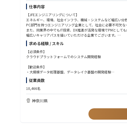
仕事内容
【JFEエンジニアリングについて】
エネルギー、環境、社会インフラ、機械・システムなど幅広い分野
PC部門を持つエンジニアリング企業として、社会に必要不可欠な
また、同業界の中でもIT投資、DX推進が活発な環境でPMとして
幅広いキャリアパスを描いていただける企業でございます。
求める経験 / スキル
【配属部署】
DX本部 DX＆ICTセンター データプラットフォーム開発部 Pla'cell
【必須条件】
クラウドプラットフォームでのシステム開発経験
【配属部門の説明】
DX施策に係る、クラウドベースのデータ基盤・生成AI基盤、周
【歓迎条件】
・大規模データ処理基盤、データレイク基盤の開発経験
【配属予定ポジション】
・ユーザーとの対話による要件定義経験
従業員数
技術者
・バックエンドAPI開発経験
※ご経験等を鑑み、入社時の役割は決定いたします。
・フロントエンドSPA開発経験
10,466名
・アプリケーションの認証認可設計経験
【お任せする業務内容】
・CI/CD による自動化経験
神奈川県
全社向け統合データ基盤システムの立ち上げに向けた開発（企画、
・情報処理技術者資格
具体的には、以下業務をご担当いただきます。
【求める人物像】
①システム設計・開発
・新しい技術やサービスに対して強い好奇心を持ち、自ら学び続
・クラウドプラットフォーム（AWS/Azure）におけるサーバレ
・ビジネス課題に対して技術で解決策を提案できる方
・システム開発におけるソフトウェア設計および実装