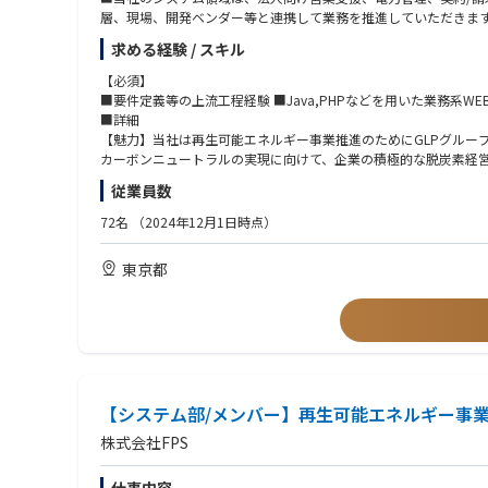
層、現場、開発ベンダー等と連携して業務を推進していただきま
求める経験 / スキル
【必須】
■要件定義等の上流工程経験 ■Java,PHPなどを用いた業務系
■詳細
【魅力】当社は再生可能エネルギー事業推進のためにGLPグループの
カーボンニュートラルの実現に向けて、企業の積極的な脱炭素経
す。
従業員数
72名
（2024年12月1日時点）
東京都
【システム部/メンバー】再生可能エネルギー事業推
株式会社FPS