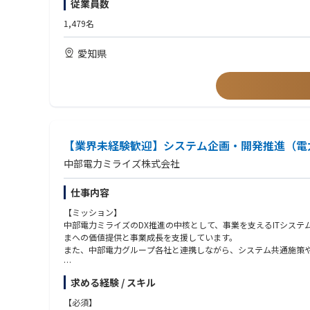
従業員数
本ポジションは、AI・データ活用に関する施策立案・実行（事例
・Copilot、Tableau、Microsoft Foundry、AWSに関する知識／
中部電力グループ会社およびITベンダー・コンサルと各部門の両
・事業会社におけるAI活用もしくはデータ活用の社内浸透や組織
1,479名
役割です。
・生成AIの技術検証に関する経験
技術そのものを扱うだけでなく、事業や現場を理解し、関係者を
・データ基盤の刷新・再開発に関する経験
愛知県
将来的には部門内ローテーションを通じて、DXに関わる戦略策定
【ジョブローテーション】
将来的には、ミライズのシステム部門を支える中核人財として、
希望に沿ってご活躍いただける環境です。
■注意事項
【業界未経験歓迎】システム企画・開発推進（電
中部電力株式会社の当該求人へ応募いただくと、応募書類（履歴
中部電力ミライズ株式会社
＜対象となる中部電力グループ３社＞
仕事内容
・中部電力株式会社
・中部電力ミライズ株式会社
【ミッション】
・中部電力パワーグリッド株式会社
中部電力ミライズのDX推進の中核として、事業を支えるITシス
まへの価値提供と事業成長を支援しています。
また、中部電力グループ各社と連携しながら、システム共通施策や
【業務概要】
求める経験 / スキル
・電力調達／需給管理を支えるシステムの企画、開発、運用、保
・カーボンニュートラル関連サービスを支えるシステムの企画、
【必須】​