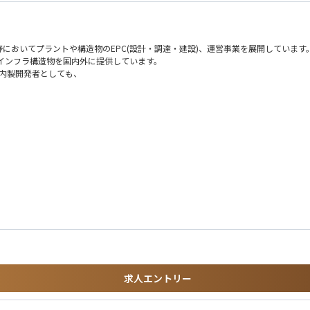
においてプラントや構造物のEPC(設計・調達・建設)、運営事業を展開しています
インフラ構造物を国内外に提供しています。
も内製開発者としても、
o開発室
辺システムの設計から実装、運用までを担当。最新クラウド技術を駆使し、ビジネス
設計、PM、実装）に従事いただきます。
求人エントリー
けられる方
スアーキテクチャシステム設計