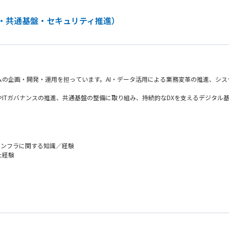
上げることに喜びを感じられる方
る方
化・共通基盤・セキュリティ推進）
テムの企画・開発・運用を担っています。AI・データ活用による業務変革の推進、シ
ITガバナンスの推進、共通基盤の整備に取り組み、持続的なDXを支えるデジタル
インフラに関する知識／経験
た経験
ープ標準アーキテクチャの展開やシステム共通施策の推進を通じて、開発・運用の生
ア
リアパスを用意
通サービスの活用促進などを通じて、全社横断のIT高度化を進めていただく役割で
がら、システム基盤に関するセキュリティ対策の企画・推進、脆弱性対応、リスク管