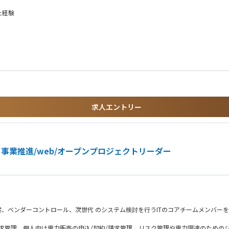
関する業務
に関する業務
た経験
エネルギーマネジメント、カーボンニュートラル関連サービスを支えるITシステム
きな変革期を迎えています。
P等に関する知識、経験
しながら、事業課題をシステム要件に落とし込み、開発や運用改善を推進していく役
たい方に適したポジションです。
りながら、将来的には幅広い事業領域のITを支える中核人財として成長いただくこ
求人エントリー
ミライズのＤＸ戦略策定、プロジェクトマネージャー、ＩＴコンサルタント、アプリ
・PMP
事業推進/web/オープンプロジェクトリーダー
書、職務経歴書、推薦書等）に関して以下中部電力グループ3社間において共有させ
案、ベンダーコントロール、次世代 のシステム検討を行うITのコアチームメンバー
求管理、個人向け電力販売の申込/契約/請求管理、リスク管理や電力調達のための