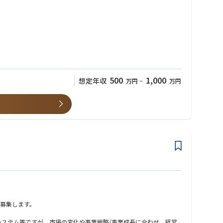
の企画・開発・運用・保守に携わっていただきます。 エネルギー業界
割を担います。 これまでの開発経験を活かしつつ、要件整理や関係
500
1,000
想定年収
万円
~
万円
とを期待しています。
ケーションスペシャリスト、テクニカルスペシャリストのいずれか
ていただく場合があります。
を募集します。
システム等ですが、市場の変化や事業戦略/事業成長に合わせ、経営