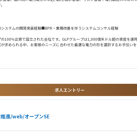
す。
WEBシステムの開発実装経験■BPR・業務改善を伴うシステムコンサル経験
100％出資で設立された会社です。GLPグループは1,000億米ドル超の資産を運
営が求められる中、お客様のニーズに合わせた最適な電力の形を選択するお手伝いを
求人エントリー
進/web/オープンSE