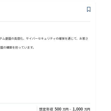
ステム基盤の高度化、サイバーセキュリティの確保を通じて、お客さ
基盤の構築を担っています。
産性向上、コスト最適化、レジリエンス強化を実現していただきま
す。
500
1,000
想定年収
万円
~
万円
理、運用ルール整備にも携わっていただきます。