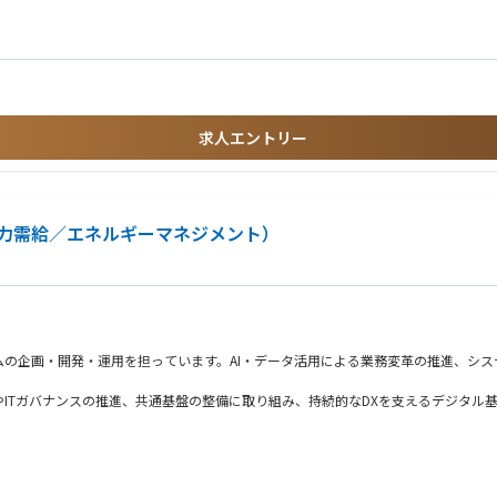
創出の支援、トレーニング開催、イベント企画、運用体制構築、データ基盤整備 等
経験
面と伴走しながら業務課題や業務フローを整理し、「どこでAIを使えば業務が変わ
文化醸成に関する経験
巻き込みながら変革を前に進める経験を積めることが、この仕事の大きな魅力です。
や、ITシステムの企画・開発・運用・保守など、幅広い業務に携わっていただくこ
求人エントリー
ミライズのＤＸ戦略策定、プロジェクトマネージャー、ＩＴコンサルタント、アプリ
力需給／エネルギーマネジメント）
書、職務経歴書、推薦書等）に関して以下中部電力グループ3社間において共有させ
テムの企画・開発・運用を担っています。AI・データ活用による業務変革の推進、シ
ITガバナンスの推進、共通基盤の整備に取り組み、持続的なDXを支えるデジタル
守に関する業務
開発、運用、保守に関する業務