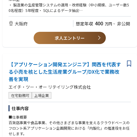
【佐々木セルロイドのシステム構成】
・ 製造業の生産管理システムの運用・改修経験（中小規模、ユーザー数5
- フレーム生産システム：TECHS-BK（オンプレミス）
0名程度）5年程度・ SQLによるデータ抽出
・分析スキル（在庫分析、歩留まり改善等）
◇基幹システム統合プロジェクト（40％）
・ グループ会社（製造＋小売）にまたがるIT業務への関心
400
大阪府
想定年収
非公開
万円
~
・「大臣Enterprise」および「奉行」の導入・稼働安定化
・ 中長期的キャリア形成への意欲
・日本レンズ独自システムとの機能統合スコープ策定
【歓迎要件】
・ITコスト構造の改善推進
求人エントリー
・メガネレンズ・研磨加工など製造分野での業務システム経験
・ITILまたはISOに基づく品質改善経験
◇ IT基盤・認証・リスク管理（10％）
・ホールディングスIT部門での経験
・認証方針に基づくアカウント・アクセス権限管理
・四年制大学卒（または同等学歴）以上・課題解決提案から実行まで推進
・第三者評価によるシステム安全性強化
できる方
【アプリケーション開発エンジニア】関西を代表す
・チケット管理（SENJU M-Plats）によるユーザー対応
る小売を核とした生活産業グループ/DX化で業務改
善を実現
エイチ・ツー・オー リテイリング株式会社
在宅勤務可
上場企業
仕事内容
■仕事概要
百貨店事業や食品事業、その他さまざまな事業を支えるクラウドベースの
フロント系アプリケーション企画開発における「内製化」の推進役をお任
せします。