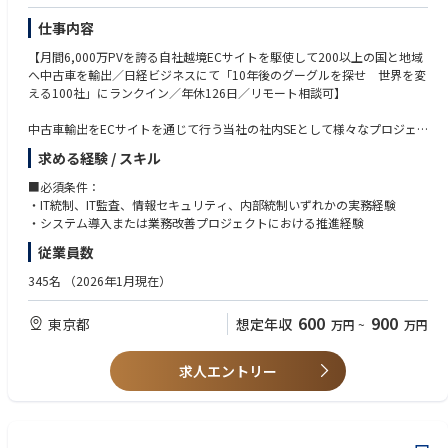
「本当に解くべき課題は何か？」を自ら探求できる方
です。
とができます。
・事業や顧客への提供価値を、常に追い求められる：
仕事内容
社内関係部門やグループ会社と連携しながら、国内外サイバーセキュリテ
技術的な面白さだけでなく、「この取り組みがどう事業に貢献し、お客様
ィ方針・戦略の企画・立案・実行、施策やツールの選定・導入・運用、グ
具体的なプロジェクトの流れ
を幸せにするのか」という視点を持ち、成果を最大化するためのアクショ
【月間6,000万PVを誇る自社越境ECサイトを駆使して200以上の国と地域
ループ標準セキュリティ標準やルールの整備・展開・教育訓練の実施を具
・グループ内外からの相談を受け、ヒアリングや課題設定を実施
ンを考え抜ける方
へ中古車を輸出／日経ビジネスにて「10年後のグーグルを探せ 世界を変
体的なミッションとしています。
・データを活用し、PDCAを回しながらの仮説実証
・チームの成功を信じ、職種の壁を越えて貢献できる：
える100社」にランクイン／年休126日／リモート相談可】
・仮説実証の結果をもとにした、具体的なソリューションの開発・テス
「自分の仕事はここまで」と線を引かず、プロジェクトの成功という共通
ト・運用
のゴールに向かって、泥臭い仕事も厭わずに主体的に動ける方
中古車輸出をECサイトを通じて行う当社の社内SEとして様々なプロジェ
【部署の魅力】
・完成したソリューションを提供、その後の運用・保守
・JR西日本の事業で社会を豊かにすることに、情熱を燃やせる：
クトの対応やマネジメント面をお任せ致します。
DX推進グループは、当社・当社グループがサステイナブルソリューション
求める経験 / スキル
交通、まちづくり、リテールといったJR西日本の事業領域や、それが持つ
プロバイダーであり続けるために、デジタルトランスフォーメーションを
上記は理想的な進め方の例であり、実際は案件に応じて様々な進め方をと
社会的インパクトに興味・関心を持ち、その未来を自らの手で創りたいと
■職務内容：
■必須条件：
実現する複数の変革プロジェクト群をリードし、またサポートしていま
ります。
思える方
グローバル中古車ECサイト「BE FORWARD JP」を運営し、
・IT統制、IT監査、情報セキュリティ、内部統制いずれかの実務経験
す。
プロジェクトの成功を第一に考え粘り強く交渉し、役割関係なく進んで取
207の国と地域に取引を行う同社で、社内SEをお任せいたします。
・システム導入または業務改善プロジェクトにおける推進経験
これにより、複数の変革プロジェクト全体を俯瞰することで全体構造設計
り組むことが重要となります。
全社の基幹業務を支えるボジションで、新技術の導入や複数プロジエクト
を作りながら、各プロジェクトの実行により、その成果を“会社に残る仕
従業員数
の管理を通じてキャリアを磨きたい方を募集しています。
組”として実装・定着させることに挑戦しております。
【実装事例】
新しい知識・技術に触れることができ、将来的にPM(プロジェクトマネー
345名
（2026年1月現在）
・自動改札機故障予測AI
ジャー)としても経験を積むことができます。
コンサルティングファームや事業会社（含むシステム子会社）での業務経
当社の改札機は定期的に点検・修繕の作業を行ってきましたが、労働人口
さらに同社は、IT投資を積極的に行つており、社内SEの携わる案件が豊富
験で培った構想力・構造化力を、単に「提案」や「PoC報告」で終わらせ
600
900
減少への対応やメンテナンス費用の軽減が課題でした。そこで、サーバー
東京都
想定年収
万円
~
万円
にあります。安定した基盤のもとで経験を積んでいきたい方にピッタリな
るのではなく、全体構造設計に関与しながら、“仕組み”として当社・当社
に蓄積された機器の稼働データと過去の故障履歴の関係性を機械学習し、
環境です。
グループに実装・定着する、すなわち「再現性のある型を作り、社内に根
故障確率を算出するAIモデルを内製構築、業務実装しました。これにより
求人エントリー
付かせる」ことを中長期目線で進められる方を歓迎いたします。
保守点検者は故障確率の高い個体を優先的に点検することが可能となり、
【具体的には】
稼働品質を維持しながら点検作業の回数削減を実現し、お客様にご迷惑を
※情報システム部として下記業務を担っております。
これらのプロジェクト群を遂行することで、当社の組織・業務に関する知
おかけする時間の短縮にもつながっています。「第6回 インフラメンテナ
・IT統制、インシデント対応、ログ監視、脆弱性管理など情報セキュリテ
識習得とそれを支える社員と幅広くネットワークを形成することを期待で
ンス大賞」にて特別賞を受賞しました。
ィ体制
きます。その後は、ジョブローテーション制度により、様々な部署を経験