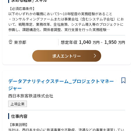
求める経験 / スキル
・プロジェクトマネジメントに関わる課題管理ならびに課題解決等
・チェンジマネジメントに関わるユーザーコミュニケーション・トレーニ
【必須応募条件】
▼今期以降の取り組み
ング等
以下のいずれかの職務において5～10年程度の実務経験があること
・「究極のWESTER体験」の核心となる1to1レコメンドの実現に向け、デ
・プロダクトマネジメントに関わるパートナー・ベンダーコミュニケーシ
・コンサルティングファームまたは事業会社（含むシステム子会社）にお
ータ利活用基盤からマイクロサービスまで含めた、次世代システムアーキ
ョン等
いて、戦略策定、業務改革、全社施策、システム導入等のプロジェクトに
テクチャの設計・構築
・並びにプロジェクトマネジメント業務の指導及び人材育成プログラム作
参画し、課題構造化、関係者調整、実行支援を行った実務経験
成業務
・人材開発、組織開発、等における各種コンサルティング業務
▼働き方の特徴
・事業会社（含むシステム子会社）においてサイバーセキュリティ業務全
1,040
1,950
少人数で裁量を持ちつつ、社内外を巻き込んでプロジェクトを前に進める
東京都
想定年収
万円
~
万円
【部署の魅力】
般の実務経験
ポジションです
経営企画統轄グループでは、企画グループ・主計グループ・財務グループ
・サイバーセキュリティ関連製品・サービスを提供する企業において、営
と連携して、各種経営指標に関連する業務のデジタルトランスフォーメー
求人エントリー
業、カスタマーサクセス等の業務に携わった実務経験
▼開発基盤
ション・ビジネスプロセスリエンジニアリングを担っており、新たに導入
・インフラストラクチャ：AWSをメインに、一部Azure・GCPを利用
されたSAP S/4 HANA Public Cloudをはじめとする計数管理基盤システム
・海外と英語でコミュニケーションするのに妨げにならない英語力
・コミュニケーションツール：Teams、Slack、box、Notion、backlog等
群の更なる活用深化を目指しています。
組織横断的な課題の発掘から解決に向けて施策の構想、新たな業務や組織
【歓迎される資格等】
【業務の進め方・体制イメージ】
データアナリティクスチーム_プロジェクトマネー
のデザイン、また必要に応じてプロジェクトの立上げと組織化、実行・管
■プロジェクトマネジメント領域
本ポジションでは、様々なプロジェクト（1人あたり平均2～3件）を、少
理等々を通して、幅広く当社の経営課題解決に関わることができます。
ジャー
・PMAJ認定P２M資格（PMC以上）
人数体制で主体的に推進いただきます。
・PMI認定PMP
西日本旅客鉄道株式会社
これらのプロジェクトに携わることで、当社の組織・業務に関する深い知
・IPA プロジェクトマネージャ試験
・プロジェクト体制
識の習得はもちろんのこと、当社支える社員との幅広いネットワークも形
上場企業
1プロジェクトあたり 2〜3名程度の少人数チームで担当。
成することが期待できます。
■データマネジメント領域
各メンバーがそれぞれ担当プロジェクトを持ち、週次MTGで情報共有。
・DAMA認定CDMP
チーム内連携に加え、社内外ステークホルダーとの調整・推進が中心。
仕事内容
◎DX推進グループ
・情報処理技術者試験（ST, SA, DB, PM等）
・ステークホルダーとの関係
プロジェクト実行チーム及びデータマネジメントチームでは、各種経営指
・エンタープライズデータマネジメント / マスタデータマネジメントの設
【事業説明】
事業部門・関係部署との要件整理・合意形成。
標の高度化と業務現場の効率性改善の双方を目的とした業務改革・データ
計・運用への関与経験
当社は、西日本を中心に鉄道事業や不動産、流通などの事業を運営してい
外部委託パートナー、システム子会社と連携しながら内製開発を推進。