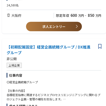
本公式アプリ「WESTER」は「2024年度（第42回）IT賞」において最高位
以下のいずれかの経験・資格のある方は歓迎します。
24,580名
の「IT最優秀賞」を、そして「KANSAI MaaS」の取り組みは「2025年度
・ビジネス要件を理解し、システムアーキテクチャへ具体的に落とし込ん
（第43回）IT賞」において「IT奨励賞」を受賞しました。 今後も現状に満
だ経験
600
850
大阪府
想定年収
万円
~
万円
足せず、さらなる飛躍を目指します。
・AWS等のパブリッククラウドを活用した、モダンかつクラウドネイティ
ブなシステムの設計・構築・運用経験
【具体的な業務内容】
※上記経験が無くとも、高い意欲があれば、積極的に評価致します
求人エントリー
1. システム全体のアーキテクチャ設計
・ビジネス要件を深く理解し、それをスケーラブルで、信頼性高く、変更
【求める人物像】
に強いシステムアーキテクチャへと落とし込む
・思想を持って未来を描ける方
・5年後、10年後を見据えた技術選定と、システム全体のグランドデザイ
現状の制約に捉われず、自身の技術的信念と哲学に基づき、あるべきシ
ンを策定・推進する
【初期配属固定】経営企画統轄グループ / DX推進
ステムの未来像を情熱と論理をもって描ける方
2. 戦略的な合意形成
・ビジネスと技術の架け橋となれる方
グループ
・経営層・ビジネス部門・デザイナー・開発ベンダー・顧客対応窓口とい
多様な立場のステークホルダーと対話し、それぞれの想いを技術的視点
非公開
った多様なステークホルダーの間に立ち、それぞれの立場や想いを技術的
で翻訳・整理することで、全員が納得する最適解を粘り強く導き出せる方
な視点で翻訳・整理する
・複雑なものをシンプルに探求できる方
上場企業
・技術的な正しさだけでなく、ビジネスとしての成功を見据え、全員が納
複雑なビジネスドメインを深く探求し、その本質をシンプルで変更に強
得する最適解を導き出すための粘り強く戦略的な対話と交渉をリードする
いソフトウェアモデルへと昇華させるプロセスに情熱を注げる方
仕事内容
3. 技術的課題の解決と実装リード
・全体最適を追求するバランス感覚をお持ちの方
・マスターデータ管理(MDM)：「都市のデジタルツイン」とも呼べる、
目先の機能実現だけでなく、スケーラビリティや保守性といったシステ
◎経営企画統轄グループ
「WESTERワールド」のマスターデータ管理基盤を設計する
ム全体の長期的な価値を常に意識し、バランスの取れた判断ができる方
・マイクロサービス：多数のサービスが連携する中で、データ整合性やト
【仕事の内容】
ランザクションを担保する仕組み（オーケストレーション/コレオグラフ
各種経営指標に関連するビジネスプロセスリエンジニアリングに関わるプ
ィ等）を構築する
ロジェクト企画・管理の補佐を担当します。
・DevSecOps：CI/CD、IaC、可観測性（Observability）、セキュリティを
主に
包含した、モダンで高速な開発・運用基盤を設計・推進する