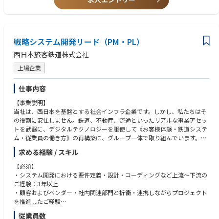
・基本情報技術者
・ITパスポート
戦略システム開発リード（PM・PL）
西日本旅客鉄道株式会社
上場企業
仕事内容
【事業説明】
当社は、西日本を基盤とする社会インフラ企業です。しかし、私たちはそ
の役割に安住しません。鉄道、不動産、流通といったリアルな事業アセッ
トを武器に、デジタルテクノロジーを駆使して《お客様体験・鉄道システ
ム・従業員の働き方》の再構築に、グループ一体で取り組んでいます。
求める経験 / スキル
【募集概要】
私たちは今、「単なる移動アプリ」であったWESTERを、お客様一人ひと
【必須】
りの毎日を豊かに彩る「暮らしのOS」へと進化させる挑戦の真っ只中にい
・システム開発における要件定義・設計・コーディングなど上流〜下流の
ます。
ご経験：3年以上
この挑戦を実現させるため、心臓部となるシステム全体の設計思想を描
・顧客およびベンダー・社内関連部門と折衝・連携しながらプロジェクト
き、各種ステークホルダーを巻き込みながらビジネスとテクノロジーを繋
を推進したご経験
いていく「戦略的システムアーキテクト」を募集します。
従業員数
私たちのこの挑戦は、既に外部からも高い評価をいただいており、JR西日
【歓迎】