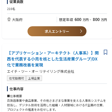
従業員数
で働けます。
【歓迎（WANT）】
・グループ企業全体のDX推進をするので、広い視野と多様なスキルを身に
・小売業システムの設計・構築経験
210名
着けるチャンスがあります。
・情報処理技術者資格
・ベンダー認定資格
600
800
大阪府
想定年収
万円
~
万円
求人エントリー
【アプリケーション・アーキテクト（人事系）​】関
西を代表する小売を核とした生活産業グループ/DX
化で業務改善を実現
エイチ・ツー・オー リテイリング株式会社
在宅勤務可
上場企業
仕事内容
■仕事概要
百貨店事業や食品事業、その他さまざまな事業を支える人事系システムを
担当し、デジタル技術を活用した組織・人材領域におけるIT企画の立案、
プロジェクトの推進をお任せします。