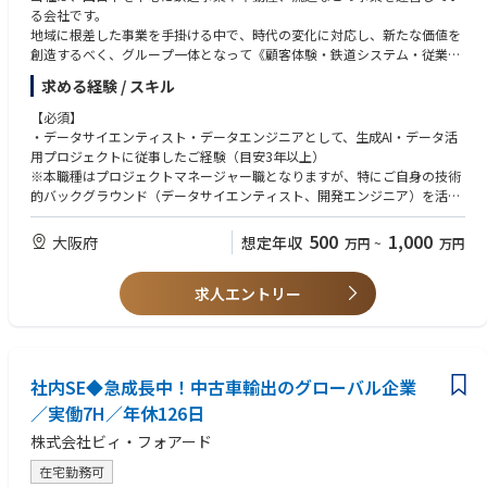
改革を、単発プロジェクトではなく「複数のプロジェクトを束ねる形」で
・データガバナンス、データ品質管理への関与経験
る会社です。
必要に応じて積極的に打合せを設定し、情報収集・関係構築を実施。
設計し、各プロジェクト成果の実装・定着までをリードもしくはサポート
地域に根差した事業を手掛ける中で、時代の変化に対応し、新たな価値を
・レポートライン・コミュニケーション
するポジションです。
■サイバーセキュリティ領域
創造するべく、グループ一体となって《顧客体験・鉄道システム・従業員
直属の管理職へ：週次での定例報告（対面／オンライン）。日常的には
単に提案・資料化に留まらず、関係者と合意形成しながら運用として回る
・情報処理安全確保支援士
の働き方の再構築》に取り組んでいます。
Teams等で随時報告・相談。
求める経験 / スキル
状態まで落とし込み、当社・当社グループに“会社に残る仕組み”として根
・CISSP / CISM / CCSP / CEH / GIAC等のセキュリティ資格
経営層（部門長・本部長クラス）へ：1〜3ヶ月に1回程度、進捗報告を
付かせます。
【募集部署について】
実施
【必須】
当社のデータアナリティクスチームは、データ活用を通じてグループ内外
・データサイエンティスト・データエンジニアとして、生成AI・データ活
【具体的な業務内容】
の様々な課題解決に取り組んでいます。
【ポジションの魅力】
用プロジェクトに従事したご経験（目安3年以上）
■プロジェクト実行チーム：
2017年に4名のメンバーからスタートし、現在30名近くまで組織が拡大し
・社会インフラを再定義する挑戦
※本職種はプロジェクトマネージャー職となりますが、特にご自身の技術
業務改革/システム導入プロジェクト群を横断し、計画・進捗・課題・リ
ております。直轄のAIエンジニア・データアナリストが在籍しており、AI
世界でも類を見ない規模のMaaSプラットフォームを単なる交通手段か
的バックグラウンド（データサイエンティスト、開発エンジニア）を活か
スク管理を行い、プロジェクト推進上のボトルネック（意思決定、役割不
コンテストの受賞やゲストスピーカーとしての登壇実績もあります。
ら「暮らしのOS」へと昇華させる社会的インパクトを持つ挑戦に、中核メ
し、新たにプロジェクトマネージャーとして価値を創出したいという意欲
明確、現場定着不全等）に対する構造的な課題整理及び解決推進に取り組
鉄道オペレーションの生産性向上をはじめ、データを活用したお客様の体
ンバーとして参画できます。
のある方を歓迎します。
500
1,000
大阪府
想定年収
万円
~
万円
みます。
験価値向上、データソリューションの外販などを推進しています。
・未来を描くアーキテクトとしての成長
鉄道事業におけるAI・データ活用は始まったばかりです。今後も当社に眠
5～10年先を見据えたグランドデザインを描く、長期的な視点で活躍が
【歓迎】
■データマネジメントチーム：
る多種多様なデータを活用し、課題解決に挑んでいきます。
求人エントリー
できます。短期的な開発に留まらず、ビジネスの未来そのものを設計する
・PM / PLとして、生成AI・データ活用、ソフトウェア開発、組み込み開発
業務横断で利用されるデータ（経営指標、業務マスタ等）について、定
戦略的アーキテクトとしてのキャリアを築けます。
領域におけるプロジェクトを管理したご経験
義・責任分界・変更管理ルールを整理し、運用として定着させること、単
【具体的な業務内容】
・事業家としてのキャリアパス
・ビジネスサイドと連携し、技術の力で事業課題を解決したご経験
一システム/単一プロジェクト最適に陥らないよう、プロジェクト間のデ
グループ内外の様々なデータ活用プロジェクトにおいて、プロジェクトの
自ら設計した基盤を武器に、新たなマネタイズ戦略を企画したりグルー
・PoCから実装・運用まで、一気通貫でソリューションを構築したご経験
ータ設計・運用方針の調整を行い、データガバナンス（データ定義/マス
起案から運用まで一貫してお任せします。
プの多様なアセットと連携した新事業を創出したりと、技術者の枠を超え
・個人開発や社内の新規事業等で、ゼロからプロダクトやサービスを立ち
タ管理）・運用プロセス設計を企画し、更にそれを運用として回る状態に
社内SE◆急成長中！中古車輸出のグローバル企業
社会インフラである鉄道の現場が抱えるリアルな課題に対し、画像AI・時
た事業家としての成長機会が広がっています。
上げたご経験
落とし込む役割を担います。
系列解析・異常検知・生成AI（VLM等）といった技術を用いて、技術選
／実働7H／年休126日
定・モデル開発・現場実装・運用改善までを一気通貫で内製推進できる環
【求める人物像】
■サイバーセキュリティチーム：
株式会社ビィ・フォアード
境です。
・「なぜ？」を考え抜き、本質的な課題を発見できる：
本社および国内外のグループ会社を対象に、ツール・体制・ガバナンスの
社内の鉄道運行・保守業務の改善にとどまらず、監視カメラAIや外観検査A
表層的な要望を鵜呑みにせず、ユーザーへの共感やデータ分析を通じて
在宅勤務可
観点から国内外グループ会社を横断したサイバーセキュリティを担う組織
Iなどを社外向けAIプロダクトとして開発・展開する取り組みにも携わるこ