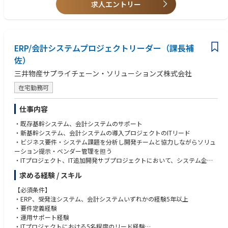
求人エントリー
ステム化による改善を実現します。
・主な領域として、会計、人事、ワークフロー、BI、POS、WMS、などが
あり、個別にご担当いただきます。領域によってはグローバルが対象のも
のと日本が対象のものがあります。
・業務部門とITベンダーとの橋渡しやスムーズなコミュニケーション等を
ERP/会計システムプロジェクトリーダー（課長補
期待しています。
佐）
・ステークホルダーとの調整なども担当いただきます。
三井物産サプライチェーン・ソリューションズ株式会社
③インフラエンジニア
在宅勤務可
・日本国内のグループ全社のインフラの構築／管理をご担当頂きます。
・主な領域としては、ネットワーク、サーバ、セキュリティ、AWS、があ
仕事内容
ります。領域毎に個別にご担当頂くことを想定しています。
・自社で構築する領域もありますので、方針決定から構築、運用をしてい
・既存基幹システム、会計システムのサポート
ただくことを期待しています。
・新基幹システム、会計システムの導入プロジェクトのITリード
・ビジネス要件・システム課題を分析し開発チームと協力しながらソリュ
④インフラマネジャー候補
ーション提示・ベンダー管理を担う
・グローバルのインフラの管理、方針決定、インフラエンジニアのマネジ
・ITプロジェクト、IT追加開発サブプロジェクトにおいて、システム企画/
メントをご担当いただきます。
要件定義～ユーザーテスト/Go Liveサポートを行い、社内ユーザーとの関
・海外については方針決定、統制いただくことを期待しています。
求める経験 / スキル
係構築、円滑なシステム導入を担う
・インフラ全領域の基本的な知識があり、施策の判断していただくことを
・ユーザーからの問い合わせ対応、改善強化に関する要望の分析・検討・
【必須条件】
期待しています。
実行
・ERP、受発注システム、会計システムいずれかの経験5年以上
・継続的なトラブルシューティングを提供するためのコミュニケーション
・要件定義経験
⑤オペレーションマネジャー候補
・国内拠点への出張あり
・運用サポート経験
・グローバルでのインフラ、アプリの運用、監視のマネジメントをご担当
・ITプロジェクトにおける5名程度のリード経験