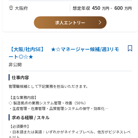
・会社の事業戦略や各事業における課題より、自ら解決策を創出・実行で
450
600
大阪府
想定年収
万円
~
万円
きる
・グループ企業全体を対象とした幅広いシステム業務に従事できる
・新しい技術を取り入れた取り組みに挑戦できる
求人エントリー
【大阪/社内SE】 ★☆マネージャー候補/週3リモ
ート◎☆★
非公開
仕事内容
管理職候補として下記業務を担当いただきます。
【主な業務内容】
◇ 製造拠点の業務システム管理・改善（50％）
・生産管理・在庫管理・品質管理システムの保守・効率化
【日本レンズのシステム構成】
求める経験 / スキル
- パッケージ：Aladdin Office、Lab Management System
- 自社開発：C#によるコンバータ- インフラ：Microsoft Azure（Windows
【必須要件】
Server、SQL Server）
・日本語または英語：いずれかがネイティブレベル、他方がビジネスレベ
- 監視ツール：OpsRamp、Vistanet
ル以上