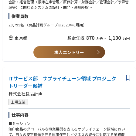
トのマネジメントとリード
会計・経営管理（帳簿在庫管理／原価計算／財務会計／管理会計／予算管
・業務主管部門との業務改革テーマ検討や業務要件定義のリード
理等）に関わるシステムの設計・開発・運用経験
・システム要件定義～業務利用開始までの一連のシステム開発のリード
② 業務理解に基づく要件定義スキル
従業員数
・業務主管部門や開発ベンダなど社内外のステークホルダーとのコミュニ
業務主管部門と連携し、業務課題の整理から要件定義・仕様調整・設計判
ケーション、マネジメント
断までを主体的に推進した経験
20,795名
（良品計画グループ※2023年8月期）
③ システム開発プロセスのリード経験
【当社採用ソリューション】
要件定義～設計～開発～テスト～導入まで、一連のシステム開発をリード
870
1,130
東京都
想定年収
万円
~
万円
・SAP S/4 HANA、OPENTEXT、Proplus、PBCS、STRAVIS
した経験
・DataSpider、JP1/AJS
・Windows Sever、Redhat Linux、Amazon EC2、S3 など
以降は3年以上の経験があること
求人エントリー
④ 業務改革・改善プロジェクトの推進経験
■期待役割
業務プロセス改善やITを活用した業務改革プロジェクトを推進・リードし
良品計画では、誠実なものづくりとコミュニティセンターとしての機能も
た経験
持つ店舗運営を支えるべく、IT技術を活用した全社レベルでの業務改革と
⑤ ステークホルダーマネジメント力
デジタルサービスの向上を推進しています。
ITサービス部 サプライチェーン領域 プロジェク
業務部門・IT部門・外部ベンダー等、複数の関係者と調整・合意形成を行
その中でも大きなこだわりとして「感じよいオンライン」の提供を目指し
いながらプロジェクトを推進した経験
トリーダー候補
ています。「感じよいオンライン」とは、お客さまにとっても社員にとっ
株式会社良品計画
ても本来の営みが邪魔されず、テクノロジーやサービスが空気のように当
【歓迎】
たり前に提供されている状態です。
上場企業
道具としてのテクノロジーを適切に活用することで、ストレスのない購買
・流通・小売の業界知識
体験を実現する高度な利便性と機能性を提供すると同時に、人と人とが直
・会計・経営管理に関する業務知見
仕事内容
接つながることによる、あたたかみや手触り感などの情緒性も実現させま
・当社採用ソリューションを用いたシステム構築のプロジェクトマネジメ
す。
ント経験
■ミッション
良品計画では上記のような感じ良いお客様体験を世界で提供するために、
・簿記２級以上
無印良品のグローバルな事業展開を支えるサプライチェーン領域におい
攻めによる価値創出と守りによる信頼確立をグローバルで実現するための
て、日々の安定稼働を守る運用保守とビジネスの成長に対応する業務改