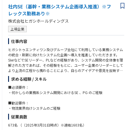
基地管理、再生可能エネルギー、建設、化学品専門商社等「物流」と「エ
社内SE（基幹・業務システム企画導入推進）※フ
ネルギー」をキーワードに様々な分野に乗り出し、現在では2,000名以上
の社員が所属しており、グループ会社は30社を超えています。
レックス勤務あり※
これからも石油・ケミカル製品、再生可能エネルギー、LNGといったエネ
株式会社ヒガシホールディングス
ルギー関連事業をベースに、様々な事業分野で社会の発展に広く貢献し続
ける企業グループを目指していきます。
上場企業
仕事内容
ヒガシトゥエンティワン及びグループ会社にて利用している業務システム
の統合・刷新に向けたシステム化企画～導入を推進していただきます。
SIerなどでSEリーダー、PLなどの経験があり、システム開発の全体像を理
解された方であれば、その経験をもとに、ユーザー企業のリーダーとして
より上流の工程から携わることにより、自らのアイデアや意見を反映する
こともできます。
求める経験 / スキル
【業務内容 】
■必須要件：
・システム導入企画立案
・何かしらの業務系システム開発におけるSE 、PG のご経験
・システム化に向けたRFP 作成及びベンダー選定
・要件定義及びベンダーコントロール業務
■歓迎要件：
・成果物チェック及びユーザーテストの補助業務 など
・物流業界向けシステムのご経験
※製造工程（プログラミングなど）はアウトソースのため、原則として発
従業員数
生しません
673名
（（2025年3月31日時点）※連結1603名）
【仕事のやりがい 】