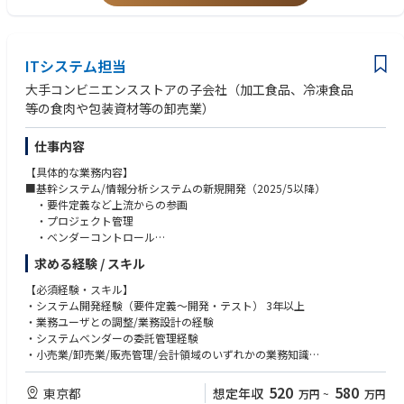
②ECシステム部
・上流工程(システム企画含む)やテスト設計対応の経験
・お客様向けサービスシステムの開発、運用、保守
・プロジェクトマネジメント経験
・システム例：アプリ、店外販売決済システム、デリバリー受注システム
③コーポレートシステム部
【歓迎】
ITシステム担当
・後方業務システム（店舗、会社全般の会計、人事管理、店舗設備管理な
：以下あれば尚可。
ど）の開発、運用、保守
・客先での常駐経験
大手コンビニエンスストアの子会社（加工食品、冷凍食品
・情報系システム、経営指導員(スーパーバイザー)指導支援ツール、ポー
・小売業でのシステム開発経験
等の食肉や包装資材等の卸売業）
タル、生成AI、RPAの開発、運用、保守
・小売業での本社勤務や業務部門での経験
・レガシーシステムに対し、クラウド環境等やSaas等を利用したシステム
仕事内容
モダナイゼーションPJの推進
・次期情報系基盤、データ分析基盤、データ連携基盤の構築
【具体的な業務内容】
・システム例：財務会計、資産管理、人事管理、情報分析、DX等のコーポ
■基幹システム/情報分析システムの新規開発（2025/5以降）
レート管理に関わるシステム
・要件定義など上流からの参画
④次期システム推進部
・プロジェクト管理
・次世代システム刷新プロジェクトの店舗運営に関わるシステムの企画、
・ベンダーコントロール
検討、推進
・ユーザーとの協議
・システム例：POSレジ、ストアコンピューターに関連するシステム
求める経験 / スキル
■現行システムインフラの運用・保守管理
・運用管理 ・・・ 現行システム・インフラの維持管理。進捗・リス
【必須経験・スキル】
ク・品質の管理が主な役割となります。
・システム開発経験（要件定義～開発・テスト） 3年以上
・保守管理 ・・・ 問合せ・障害対応・課題対応等が主な役割。現行
・業務ユーザとの調整/業務設計の経験
機能の改善開発などもシステムベンダーと協力しながらご担当頂きます。
・システムベンダーの委託管理経験
■情報セキュリティ対応
・小売業/卸売業/販売管理/会計領域のいずれかの業務知識
・ 情報セキュリティの制度・実施方針検討、推進
・システム開発に関わる設計・開発・テストの知識
■社内業務改善
520
580
東京都
想定年収
万円
~
万円
・Kintoneを使った業務改善
【歓迎する経験】