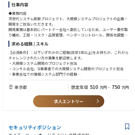
仕事内容
◆業務内容
次世代システム刷新プロジェクト、大規模システムプロジェクトの企画・
開発をご担当いただきます。
開発業務は基本的にパートナー会社へ委託しているため、ユーザー要件取
り纏め、工程・リスク・品質管理、ベンダーコントロール、関係先調整等
の上流工程をお任せいたします。
求める経験 / スキル
ご経験に応じて担当領域の開発、運用、保守の担当やプロジェクトメンバ
ーとしての役割を担っていただきます。
【必須条件】：以下いずれかのご経験(目安3年以上)をお持ちか、これから
チャレンジされたい方の募集を歓迎致します。
部署：営業システム部、ECシステム部、コーポレートシステム部、次期シ
・大規模システム開発のプロジェクト担当
ステム推進部
・コンサル会社、SI事業者での大規模システム開発のプロジェクト担当
①営業システム部
・事業会社での情報システム部門での経験
・店舗運営(レジや発注等）、商品受注に関わるシステムの開発、運用、保
・スマホアプリサービス、ECサービスに関わる経験
守
・パッケージサービスを活用したシステム構築経験
510
750
東京都
想定年収
万円
~
万円
・商品供給、受注管理システムの開発、運用、保守
・小売業における業務部門での経験
・システム例：POSレジ、決済システム(クレジット等)、発注推奨システ
・上流工程(システム企画含む)やテスト設計対応の経験
ム、商品供給・物流管理システム
求人エントリー
・プロジェクトリーダー経験
②ECシステム部
・お客様向けサービスシステムの開発、運用、保守
【歓迎条件】：以下あれば尚可。
・システム例：アプリ、店外販売決済システム、デリバリー受注システム
・客先での常駐経験
③コーポレートシステム部
・小売業でのシステム開発経験
セキュリティポジション
・後方業務システム（店舗、会社全般の会計、人事管理、店舗設備管理な
・小売業での本社勤務や業務部門での経験
ど）の開発、運用、保守