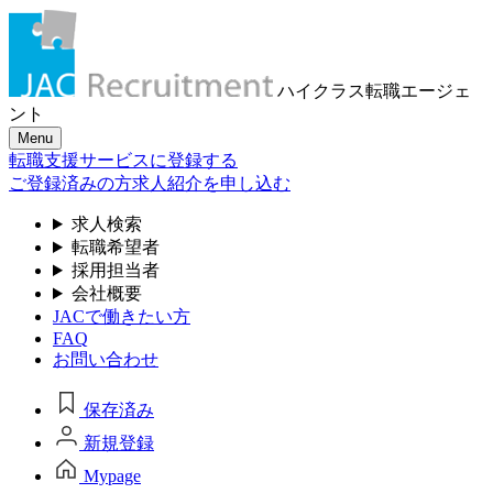
ハイクラス転職
エージェ
ント
Menu
転職支援サービスに登録する
ご登録済みの方
求人紹介を申し込む
求人検索
転職希望者
採用担当者
会社概要
JACで働きたい方
FAQ
お問い合わせ
保存済み
新規登録
Mypage