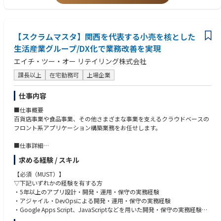
【スクラムマスタ​】関西を代表する小売を核とした
生活産業グループ/DX化で業務改善を実現
エイチ・ツー・オー リテイリング株式会社
課長以上
在宅勤務可
上場企業
仕事内容
■仕事概要
百貨店事業や食品事業、その他さまざまな事業を支えるクラウドベースの
フロント系アプリケーション構築業務をお任せします。
■仕事詳細
・社内ユーザ部門の業務効率化に資するアプリのアジャイル開発業務をス
求める経験 / スキル
クラムマスタとして担う
・社内のDX推進に向けたアプリケーションの企画・設計・ベンダーマネジ
【必須（MUST）】
メント業務を担う
▽下記いずれかの経験を有する方
・5年以上のアプリ設計・開発・運用・保守の実務経験
■仕事の魅力
・アジャイル・DevOpsによる開発・運用・保守の実務経験
安定したグループ基盤で整った職場環境
・Google Apps Script、JavaScriptなどを用いた開発・保守の実務経験
・関西圏で高いブランド力・規模を誇るグループの中枢で、潤沢な環境下