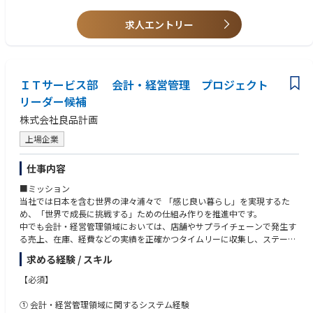
・ERP/SFA/BIなどのサービス及びパッケージシステムの構築経験
求人エントリー
・要員3人/月以上のリーダー経験
・事業会社でのSE経験
・システム企画や提案に携わった経験
・社内情報セキュリティーの強化に携わった経験
ＩＴサービス部 会計・経営管理 プロジェクト
【歓迎する知識・スキル】
リーダー候補
・プロジェクトマネージメントに関する知識
・サービスマネージメントに関する知識
株式会社良品計画
・情報セキュリティに関する知識
・会計（簿記）に関する知識
上場企業
【求める人物像】
仕事内容
・業務や知識を習得する意欲や向上心を持った方
・問題解決に取り組む前向きな姿勢をお持ちな方
■ミッション
・主体的に自らが行動できる方
当社では日本を含む世界の津々浦々で 「感じ良い暮らし」を実現するた
・IT技術を利用し業務ユーザーに改善案を提案できる方
め、「世界で成長に挑戦する」ための仕組み作りを推進中です。
中でも会計・経営管理領域においては、店舗やサプライチェーンで発生す
る売上、在庫、経費などの実績を正確かつタイムリーに収集し、ステーク
ホルダーへの決算開示の適正化、経理財務業務の省力化・効率化、意思決
求める経験 / スキル
定に必要な経営管理の高度化などを主なミッションとしています。
【必須】
■仕事内容
・店舗やサプライチェーン領域とも連動した業務改革・IT改善プロジェク
① 会計・経営管理領域に関するシステム経験