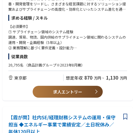
仲間を募集しています。
善・開発管理をリードし、さまざまな経営課題に対するソリューション提
案およびサプライチェーンの高度化・効率化といったシステム進化を通じ
■会社案内（2025-2026年）
て事業へ直接貢献していくことをミッションとしています。
https://www.ryohin-keikaku.jp/pdf/corporate/overview/2025-2026_jp.p
求める経験 / スキル
df
■仕事内容
【必須要件】
商品企画計画・生産管理・貿易・物流・国内供給と広範なバリューチェー
① サプライチェーン領域のシステム経験
ンに対するプロジェクトの中から企画開発・運用保守の中核メンバーとし
調達、貿易、物流、国内供給のサプライチェーン領域に関わるシステムの
て携わっていただきます。
運用・開発・企画経験（5年以上）
② 業務理解に基づく要件定義・設計能力
【主な職務内容】
業務フローを理解した上で、業務課題の整理から要件定義・仕様調整・設
従業員数
・サプライチェーン関連システムの維持運用・運用改善
計判断まで主体的に推進した経験
・業務主管部門の要望・課題を踏まえたシステム設計・開発
③ システム開発プロセスの推進経験
20,795名
（良品計画グループ※2023年8月期）
・業務フロー理解を踏まえた仕様調整、設計判断
要件定義～設計～開発～テスト～導入まで一連のシステム開発をリードま
・システム要件定義～業務利用開始までの一連のシステム開発のリード
たは中核メンバーとして推進した経験
870
1,130
東京都
想定年収
万円
~
万円
・業務主管部門や開発ベンダなど社内外のステークホルダーとのコミュニ
④ システム運用・改善の実務経験
ケーション、マネジメント
システムの安定運用に加え、運用改善・効率化・継続的な機能改善を主体
的に推進した経験
求人エントリー
■期待役割
⑤ ステークホルダーマネジメント力
社員一人ひとりが安心して業務に集中できるデジタル環境を整備し、組織
業務部門・関係部署・外部ベンダーとの調整、折衝、合意形成を行いなが
全体の生産性を支えることが私たちの役割です。
らプロジェクトを推進した経験
端末管理、デジタルワークプレイス、認証基盤などの社内ITサービスを安
定的に運用するとともに、継続的な改善を通じて働きやすいIT環境を実現
【霞が関】社内SE/経理財務システムの運用・保守
【歓迎要件】
していきます。
・小売・物流の業界知識
担当 ◆エネルギー事業で業績安定／土日祝休み／
全社の働き方を支える基盤として、信頼性と利便性を両立したコーポレー
・小売・物流のシステム運用・開発経験
年休120日以上
トITの実現を推進していただきます。