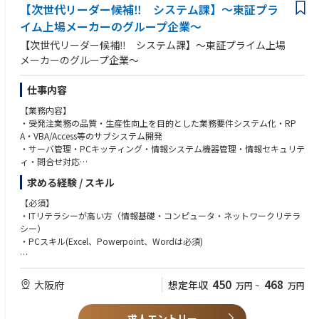
【次世代リーダー候補‼ システム課】～東証プラ
イム上場メーカーのグループ企業～
【次世代リーダー候補‼ システム課】～東証プライム上場
メーカーのグループ企業～
仕事内容
【業務内容】
・受発注業務の品質・生産性向上を目的とした業務要件システム化・RP
A・VBA/Access等のサブシステム開発
・サーバ管理・PCキッティング・情報システム機器管理・情報セキュリテ
ィ・問合せ対応
・同社のIT方針・戦略に伴う社内展開
求める経験 / スキル
・DX推進部署 立ち上げ 生成AIの活用による業務改善
【必須】
【キャリアパス】
・ITリテラシーが高い方（情報基礎・コンピュータ・ネットワークリテラ
（１～3年）PCキッティング・システム運用保守・問合せ対応及び、販売
シー）
業務実務経験、VBAやRPAを利用した業務改善
・PCスキル(Excel、Powerpoint、Wordは必須)
（３～５年後）業務改善・改革当のシステム化対応プロジェクトに対し、
チームメンバーとして参画、メンバーをまとめ課題解決の中心メンバーと
【歓迎】
して活躍
・情報システム部門の経験者
450
468
大阪府
想定年収
万円
~
万円
（6年～）システム企画の推進やチームリーダになっていただき、課題解
・コーディング経験
決・メンバー育成などチームのまとめ役として活躍。能力次第で管理職も
・メーカーもしくは商社での販売業務（受注・出荷・納期調整）経験
目指していただけます。
求人エントリー
・基幹システム業務設計、業務プロセス改善経験