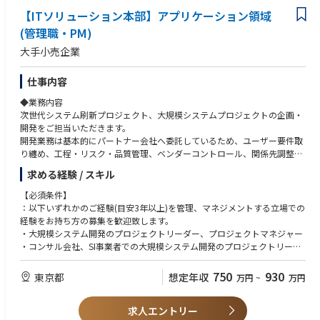
【ITソリューション本部】アプリケーション領域
(管理職・PM)
大手小売企業
仕事内容
◆業務内容
次世代システム刷新プロジェクト、大規模システムプロジェクトの企画・
開発をご担当いただきます。
開発業務は基本的にパートナー会社へ委託しているため、ユーザー要件取
り纏め、工程・リスク・品質管理、ベンダーコントロール、関係先調整等
の上流工程をお任せいたします。
求める経験 / スキル
即戦力の方には、ご経験に応じてプロジェクトリーダー、プロジェクトマ
ネージャーの役割を担っていただきます。
【必須条件】
：以下いずれかのご経験(目安3年以上)を管理、マネジメントする立場での
部署：営業システム部、ECシステム部、コーポレートシステム部、次期シ
経験をお持ち方の募集を歓迎致します。
ステム推進部
・大規模システム開発のプロジェクトリーダー、プロジェクトマネジャー
①営業システム部
・コンサル会社、SI事業者での大規模システム開発のプロジェクトリーダ
・店舗運営(レジや発注等）、商品受注に関わるシステムの開発、運用、保
ー、プロジェクトマネジャー
守
・事業会社での情報システム部門での経験
750
930
東京都
想定年収
万円
~
万円
・商品供給、受注管理システムの開発、運用、保守
・スマホアプリサービス、ECサービスに関わる経験
・システム例：POSレジ、決済システム(クレジット等)、発注推奨システ
・パッケージサービスを活用したシステム構築経験
ム、商品供給・物流管理システム
求人エントリー
・小売業における業務部門での経験