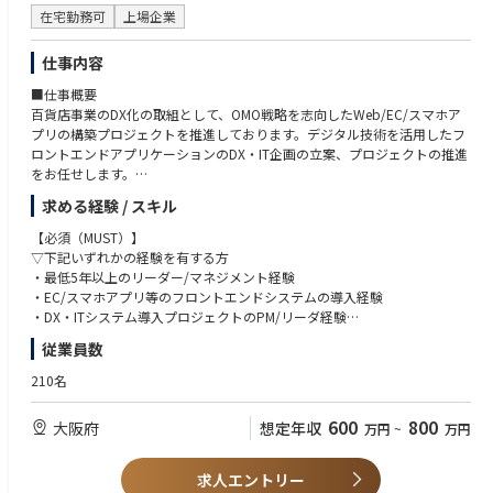
在宅勤務可
上場企業
仕事内容
■仕事概要
百貨店事業のDX化の取組として、OMO戦略を志向したWeb/EC/スマホア
プリの構築プロジェクトを推進しております。デジタル技術を活用したフ
ロントエンドアプリケーションのDX・IT企画の立案、プロジェクトの推進
をお任せします。
求める経験 / スキル
■仕事詳細
・事業の戦略を踏まえた、デジタルの顧客接点となるWEB/EC/スマホアプ
【必須（MUST）】
リのUI構想、設計
▽下記いずれかの経験を有する方
・顧客を中心に据えた各種サービスアプリケーション群の再構築の構想、
・最低5年以上のリーダー/マネジメント経験
推進
・EC/スマホアプリ等のフロントエンドシステムの導入経験
・事業の変革に資するシステム導入プロジェクトの計画策定およびユーザ
・DX・ITシステム導入プロジェクトのPM/リーダ経験
部門やベンダー含めたプロジェクト推進および管理
・事業部門・会社との折衝経験
従業員数
・ベンダーマネジメント経験
■仕事の魅力
210名
安定したグループ基盤で整った職場環境
【歓迎（WANT）】
・関西圏で高いブランド力・規模を誇るグループの中枢で、潤沢な環境下
・情報処理技術者資格（プロジェクトマネージャ等）
600
800
大阪府
想定年収
万円
~
万円
で働けます。
・ベンダー認定資格（PMP等）
・グループ企業全体のDX推進をするので、広い視野と多様なスキルを身に
・小売業における業務知見
着けるチャンスがあります。
求人エントリー