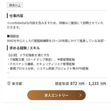
・グローバル企業での社内SE経験
・大規模プロジェクトでの責任者経験（目安：10億、1000人月以上）
課長以上
・グループ企業をまたがるプロジェクト経験者
仕事内容
※confidentialな内容を含みますため、詳細はご面談にて説明させていた
だきます。
■課題感
WMSを中心としたIT基盤再構築を25～28年度にかけて推進している当部
署ですが、業務プロセスの効率化・業務品質の向上・ITガバナンスの強化
求める経験 / スキル
の目標においてはいずれも実行力が伴わず、進捗が芳しくない状況です。
また25~27年の中期経営計画やその先のIT戦略策定においても、全体最適
【必須】 ※下記複数を満たす方
を鑑みた戦略が練り切れず、基幹システムの刷新や全社的なDX推進を大き
・IT戦略立案（ロードマップ策定）、予算管理経験
く進められる状態にはありません。
・ITガバナンス構築、セキュリティリスク管理経験
・業務プロセス分析、システム刷新プロジェクト等のPM経験
■業務内容
入社後は本部長・部長等各所との現状把握のうえ、国内・国際物流の時流
【歓迎】
に合わせたIT戦略の立案、ボードメンバーとの折衝、既存プロジェクトの
・物流業界経験
872
1,233
東京都
想定年収
万円
~
万円
進捗管理など、当社IT戦略を担うリーダーとして活躍いただきたいと思っ
仕事についての詳細
ております。
課題と業務内
物流業界経験をお持ちの方だと非常にありがたいですが、ITコンサルタン
求人エントリー
トやSIerなどで活躍されプロジェクト推進の経験がある方もぜひともご応
募をお待ちしております。