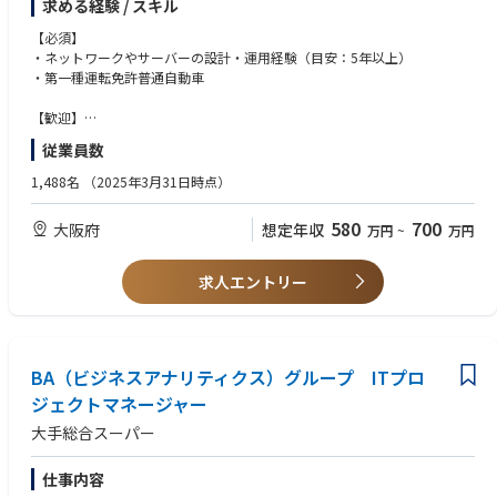
求める経験 / スキル
また、新たな社内システム導入時には、各部署のニーズを取りまとめ、要
件定義から導入・運用までをリード していただく重要な役割を担います。
【必須】
・ネットワークやサーバーの設計・運用経験（目安：5年以上）
【具体的に】
・第一種運転免許普通自動車
社内インフラの構築・整備、運用管理をお任せします。
従業員がインターネットや社内システムを円滑に利用できる環境を整備
【歓迎】
し、セキュリティ対策を含めたIT基盤の安定運用を担っていただきます。
・社内SE、インフラエンジニアとしての実務経験
従業員数
■社内ネットワークの設計・構築・運用・保守
・トラブル対応時に冷静に判断し、迅速に対処できる方
■サーバーやクラウド環境の管理・最適化、業務システムの運用支援・改
・基本情報技術者
1,488名
（2025年3月31日時点）
善提案
■セキュリティ対策の検討・実施、IT機器・ソフトウェアの選定・導入・
580
700
大阪府
想定年収
万円
~
万円
管理
■社内からのIT関連の問い合わせ対応・トラブルシューティングなど
求人エントリー
【インフラ環境】
社内ネットワーク/オンプレミス/クラウド
【育成体制◎】
キャリアプランも設計し、OJTも行いながらスキルアップ・定着支援!
BA（ビジネスアナリティクス）グループ ITプロ
ジェクトマネージャー
【働き方/魅力】
大手総合スーパー
月平均残業20h程度、21時ビル館内ロックダウン。
本町駅すぐそばに本社を構え、⾧期的に働ける環境です！
大和ハウスGで安定的に好調な業績を誇る優良企業です。
仕事内容