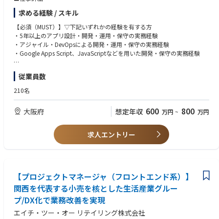
・エンジニアとして自らＷＥＢアプリケーションのフロントエンド、バッ
求める経験 / スキル
クエンドにおける開発を行う
・主に社内ユーザ向けのＷＥＢアプリケーションの企画・設計・ベンダー
【必須（MUST）】▽下記いずれかの経験を有する方
マネジメント業務を担う
・5年以上のアプリ設計・開発・運用・保守の実務経験
・アジャイル・DevOpsによる開発・運用・保守の実務経験
■仕事の魅力
・Google Apps Script、JavaScriptなどを用いた開発・保守の実務経験
安定したグループ基盤で整った職場環境
・関西圏で高いブランド力・規模を誇るグループの中枢で、潤沢な環境下
【歓迎（WANT）】
従業員数
で働けます。
・小売業システムの設計・構築経験
・グループ企業全体のDX推進をするので、広い視野と多様なスキルを身に
・情報処理技術者資格
210名
着けるチャンスがあります。
・ベンダー認定資格
600
800
大阪府
想定年収
万円
~
万円
求人エントリー
【プロジェクトマネージャ（フロントエンド系）】
関西を代表する小売を核とした生活産業グルー
プ/DX化で業務改善を実現
エイチ・ツー・オー リテイリング株式会社