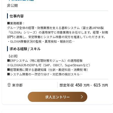
・開発マネジメント経験
非公開
■会社案内（2025-2026年）
https://www.ryohin-keikaku.jp/pdf/corporate/overview/2025-2026_jp.p
仕事内容
df
■業務概要：
グループ全体の経理・財務業務を支える基幹システム（富士通JAPAN製
「GLOVIA」シリーズ）の運用保守と改善業務をお任せします。経理・財務
部門と連携し、安定稼働とシステム改善の双方を推進していただきます。
・GLOVIA稼働状況の監視・異常検知・報告対応
・各種マスタ登録（取引先・商品・ユーザーなど）と整合性管理
求める経験 / スキル
・システム連携エラーの切り分け・対応（他システム含む）
・利用者からのQA対応、マニュアル整備、FAQ展開
【必須】
・開発ベンダーとの窓口・要件伝達・進捗管理 など
■ERPシステム（特に経理財務モジュール）の運用経験
※GLOVIA以外のERPも可（SAP、OBIC7、SuperStreamなど）
■経理業務に関する基礎知識（仕訳・勘定科目・消費税 等）
■働く環境：
■システム障害の一次切り分け・対応策の検討スキル
平均残業時間：20H程度
■利用部門やベンダーとの調整・連携スキル
※時期にもより変動があり、通常10H、繁忙期で30～40H程度
■SQLの基礎スキル（簡単なデータ抽出レベル）
450
615
東京都
想定年収
万円
~
万円
■上野グループの魅力：
【歓迎】
1869年の創業以来150年以上に渡り、産業や市民生活に欠くことのできな
求人エントリー
■経理部門での実務経験・システム導入プロジェクトの参画経験
い石油製品、ケミカル製品の輸送・貯蔵・販売、ソーラー事業、海洋環境
■RPA/VBA/Power Platformなどによる業務効率化の経験
事業などに従事してきました。
石油・ケミカル製品の海上輸送・陸上輸送を中核として、海上防災や倉庫