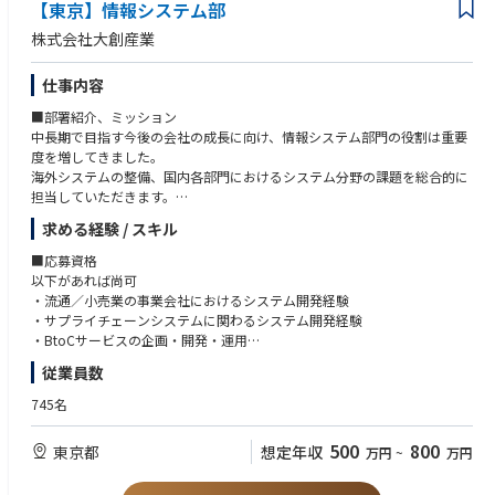
・新技術要素の調査および導入計画の立案
【東京】情報システム部
することで当該業務の職務遂行スキルを習得しながら、当社グループの目
・監視カメラAI「mitococa Edge」
・プロジェクトのマネジメント
指す姿へ変革をリードする幅広い視野を持った人材として成長することを
株式会社大創産業
駅構内や作業現場での不安全行動・異常の検知という社内課題に対応する
・システム開発(EC、基幹系システム)のプロジエクト企画/推進
期待しております。
ため、エッジAIカメラを内製開発しました。カメラ本体にAIモデルを搭載
・ビジネス部門との仕様、スケジュールの調整を通じたシステム改善
し、人物・ヘルメット・転倒・侵入・混雑・滞留といった現場特性に応じ
仕事内容
・コスト管理、システムの品質管理
*初期配属は経営企画統轄グループ、または、DX推進グループとなりま
た検知を、画像認識・リアルタイム推論・エッジAIといった技術要素を組
す。
■部署紹介、ミッション
み合わせて実現しています。鉄道現場での実データをもとに精度を磨き上
【ポジションの魅力】
中長期で目指す今後の会社の成長に向け、情報システム部門の役割は重要
げ、現在は社外向けのAIカメラ製品としても製造業・商業施設・警備など
・グローバル事業を支えるITガバナンス強化の中核メンバーとして活躍で
度を増してきました。
幅広い分野へ展開しています。
きる
海外システムの整備、国内各部門におけるシステム分野の課題を総合的に
・IT監査・情報セキュリティ・基幹システム刷新など重要テーマに携われ
担当していただきます。
・外観検査AI「mitococa Ketten」
る
下記記載の複数ポジションで幅広く人材の募集を実施しております。
車両屋根上機器の破損検出など、鉄道設備の外観検査に画像検査AIを内製
・社内にナレッジを蓄積する仕組みづくりから関与できる
求める経験 / スキル
皆様のご経験や得意分野、今後の希望キャリアを伺った上で、担当業務を
開発してきた技術を応用し、製品・部品のゴミ混入や破れといった外観異
・将来的にはPMや管理職へのキャリアアップも可能
ご相談させいただきます。
常を検知するAIへと展開しました。ウェブ（シート状）製品の製造現場に
■応募資格
・経営に近い立場で全社横断の課題解決に携われる
おける検査工程に導入され、検査工数の削減や重大な欠点の早期検知に貢
以下があれば尚可
【ポジション･業務内容 例】
献しており、年間で大幅な検査時間短縮が見込めるケースも出ています。
・流通／小売業の事業会社におけるシステム開発経験
①商品供給システムエンジニア
・サプライチェーンシステムに関わるシステム開発経験
・大創産業のサプライチェーンを支える業務部門の抱える課題に対し、シ
・VLMを活用した監視カメラAI「mitococa SUU」
・BtoCサービスの企画・開発・運用
ステム化による改善を実現します。
mitococaシリーズが人物・物体の検出には強い一方、未学習の対象やシ
・オープン系技術全般の知識
従業員数
・主な領域として、商品企画、発注、輸出入、物流、等の領域がありま
ーンの状況判断が難しいという課題に対し、VLM（Vision Language Mode
・クラウドサービスの知識
す。いずれもグローバルが対象となります。
l）を組み合わせた画像解析ソリューションを開発しています。mitococa
・システム保守運用の実務経験
745名
・社内の業務部門と要件定義を行いますので、ITだけではなく、業務知識
で対象を絞り込んだ上でVLMに推論させることで、低負荷かつ高度な状況
も必要となりますが、入社後に知識習得して頂きます。
判断を両立。列車前頭映像からの作業兆候の自動抽出や、来訪者属性の推
500
800
東京都
想定年収
万円
~
万円
定など、生成AIの最新動向を踏まえた技術テーマにも取り組んでいます。
②プロジェクトリーダー候補
・大創産業のサプライチェーンを支える業務部門の抱える課題に対し、シ