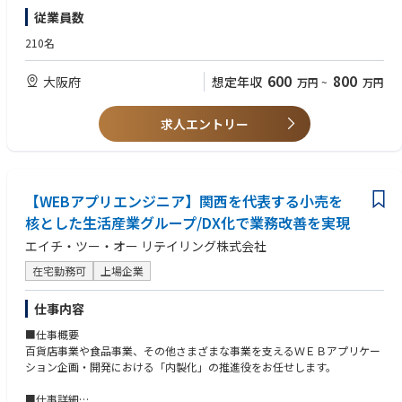
■仕事の魅力
【歓迎（WANT）】
従業員数
安定したグループ基盤で整った職場環境
・経営戦略・企画、事業戦略・企画業務経験
・関西圏で高いブランド力・規模を誇るグループの中枢で、潤沢な環境下
・財務、会計知識
210名
で働けます。
・小売業システムの設計・構築経験
・グループ企業全体のDX推進をするので、広い視野と多様なスキルを身に
・情報処理技術者資格
600
800
大阪府
想定年収
万円
~
万円
着けるチャンスがあります。
・ベンダー認定資格
求人エントリー
【WEBアプリエンジニア】関西を代表する小売を
核とした生活産業グループ/DX化で業務改善を実現
エイチ・ツー・オー リテイリング株式会社
在宅勤務可
上場企業
仕事内容
■仕事概要
百貨店事業や食品事業、その他さまざまな事業を支えるＷＥＢアプリケー
ション企画・開発における「内製化」の推進役をお任せします。
■仕事詳細