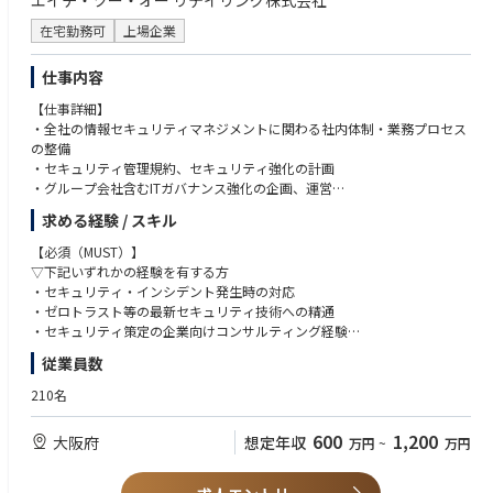
エイチ・ツー・オー リテイリング株式会社
・情報系システム、経営指導員(スーパーバイザー)指導支援ツール、ポー
タル、生成AI、RPAの開発、運用、保守
在宅勤務可
上場企業
・レガシーシステムに対し、クラウド環境等やSaas等を利用したシステム
モダナイゼーションPJの推進
仕事内容
・次期情報系基盤、データ分析基盤、データ連携基盤の構築
【仕事詳細】
・システム例：財務会計、資産管理、人事管理、情報分析、DX等のコーポ
・全社の情報セキュリティマネジメントに関わる社内体制・業務プロセス
レート管理に関わるシステム
の整備
④次期システム推進部
・セキュリティ管理規約、セキュリティ強化の計画
・次世代システム刷新プロジェクトの店舗運営に関わるシステムの企画、
・グループ会社含むITガバナンス強化の企画、運営
検討、推進
・セキュリティ関連ソフトの導入、運用
・システム例：POSレジ、ストアコンピューターに関連するシステム
求める経験 / スキル
・セキュリティインシデントの対応、管理
・社内開発システムのセキュリティ監査
【必須（MUST）】
・社内セキュリティ教育、促進に向けた各施策立案、セキュリティ訓練実
▽下記いずれかの経験を有する方
施
・セキュリティ・インシデント発生時の対応
・ゼロトラスト等の最新セキュリティ技術への精通
【仕事の魅力】
・セキュリティ策定の企業向けコンサルティング経験
安定したグループ基盤で整った職場環境
・クラウドセキュリティに関する知識と経験
従業員数
・関西圏で高いブランド力・規模を誇るグループの中枢で、潤沢な環境下
・ISMS（ISO27001）等のセキュリティ関連認証取得経験
で働けます。
210名
・グループ企業全体のDX推進をするので、広い視野と多様なスキルを身に
【歓迎（WANT）】
着けるチャンスがあります。
・小売業における業務知見
600
1,200
大阪府
想定年収
万円
~
万円
・セキュリティ関連資格 (CISSP、CCSP、GIAC、CISA、情報処理安全確保
支援士、システム監査技術者、セキュリティマネジメントなど)