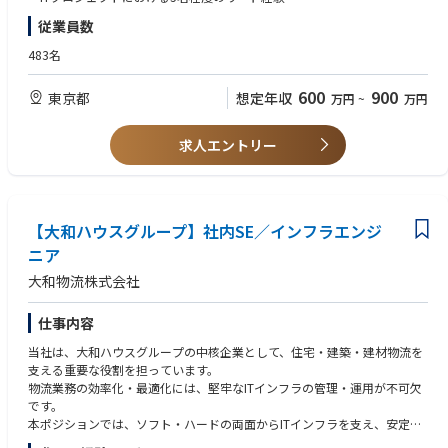
いただきます。
・自発的に行動し、プロジェクトやサポート業務を遂行する能力
・日本向けには、ヘルプデスク、キッティング等もマネジメント頂くこと
従業員数
・チームワーク、ファシリテーション、ネゴシエーションを含む対人スキ
を期待しています。
ル
483名
・海外に対しては、グローバルで展開しているシステムの運用・監視はご
担当範囲ですが、各国で対応するシステムは方針決定、統制をご担当範囲
【尚可条件】
としています。
600
900
東京都
想定年収
万円
~
万円
・食品、流通、物流業界経験
・新システム導入の際には、本番稼働可不可のご判断を頂くなども期待し
・英語：ビジネスレベル
ています
求人エントリー
【PCスキル】
Excel：上級
PowerPoint：上級
Access：基礎
【大和ハウスグループ】社内SE／インフラエンジ
Word：中級
ニア
大和物流株式会社
仕事内容
当社は、大和ハウスグループの中核企業として、住宅・建築・建材物流を
支える重要な役割を担っています。
物流業務の効率化・最適化には、堅牢なITインフラの管理・運用が不可欠
です。
本ポジションでは、ソフト・ハードの両面からITインフラを支え、安定し
たシステム環境を提供 していただきます。