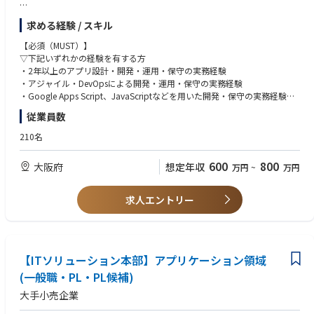
■仕事詳細
求める経験 / スキル
・社内ユーザ部門の業務効率化に資するアプリのアジャイル開発業務をリ
ーダーまたはチームメンバーとして担う
【必須（MUST）】
※ローコード、ノーコードツール等を使った簡易なアプリケーション開発
▽下記いずれかの経験を有する方
から徐々にレベルアップして頂く事も可能です
・2年以上のアプリ設計・開発・運用・保守の実務経験
※必要な技術取得支援あり
・アジャイル・DevOpsによる開発・運用・保守の実務経験
・社内のDX推進に向けたアプリケーションの企画・設計・ベンダーマネジ
・Google Apps Script、JavaScriptなどを用いた開発・保守の実務経験
メント業務を担う
従業員数
【歓迎（WANT）】
■仕事の魅力
・小売業システムの設計・構築経験
210名
安定したグループ基盤で整った職場環境
・情報処理技術者資格
・関西圏で高いブランド力・規模を誇るグループの中枢で、潤沢な環境下
・ベンダー認定資格
600
800
大阪府
想定年収
万円
~
万円
で働けます。
・グループ企業全体のDX推進をするので、広い視野と多様なスキルを身に
着けるチャンスがあります。
求人エントリー
【ITソリューション本部】アプリケーション領域
(一般職・PL・PL候補)
大手小売企業