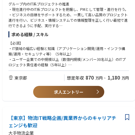
グループ内のIT系プロジェクトの推進
・現在進行中のIT系プロジェクトを把握し、PMとして管理・進行を行う。
・ビジネスの目標をサポートするため、一貫して高い品質のプロジェクト
進行を行い、ビジネス・情報システムでの情報整理を正しく行い最短で進
行できるように手配、実行する
グループ会社社とのPMI（Post Merger Integration）統合プロセス業務にお
求める経験 / スキル
ける担当プロジェクトの必要資料作成・進行・管理（予算管理含む）
・組織の優先事項に沿った形でトライアル社とのPMIのビジョンに基づき
【必須】
戦略を策定し、ビジネスの目標をサポートし、関係者・グループ会社社員
・IT領域の幅広い経験と知識（アプリケーション開発/運用・インフラ構
並びにPMパートナーの賛同や委任を得て進行する
築/運用・セキュリティ等）（5年以上）
・PMI業務において立ち上がるPJの進行を所管する
・ユーザー企業での中規模以上（数億円規模/メンバー30名以上）のITプ
・PMとして各プロジェクト（社内外）の進捗にアンバーサインが発生し
ロジェクト責任者の経験（5年以上）
た場合は状況確認の上、グリーンサインに戻すリカバリを行う
・複数のプロジェクトを同時進行した経験
・多数のステークスホルダーと調整する能力
870
1,180
東京都
想定年収
万円
~
万円
・環境の変化に迅速に対応できる柔軟性
・何が問題で、解決する方法をロジカルに見いだせるクリティカル/ロジ
求人エントリー
カルシンキング能力
・自身の案を他者に説明して納得させるプレゼンテーション能力
・結果にこだわる姿勢・情熱
・関係者の懐に飛び込める能力
【東京】物流IT戦略企画/異業界からのキャリアチ
【あれば尚可の経験】
ェンジも歓迎
・流通小売業界での社内SE経験
大手物流企業