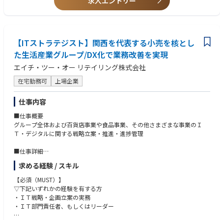
求人エントリー
【ITストラテジスト】関西を代表する小売を核とし
た生活産業グループ/DX化で業務改善を実現
エイチ・ツー・オー リテイリング株式会社
在宅勤務可
上場企業
仕事内容
■仕事概要
グループ全体および百貨店事業や食品事業、その他さまざまな事業のＩ
Ｔ・デジタルに関する戦略立案・推進・進捗管理
■仕事詳細
・グループ経営戦略に沿った、グループ各社横串でのＩＴ・デジタル戦
求める経験 / スキル
略、中期計画、投資計画等の企画・立案
・計画推進のためのＩＴプロジェクトの立ち上げ、タスク可視化、担当者
【必須（MUST）】
（チーム）のアサイン
▽下記いずれかの経験を有する方
・各種ＩＴ関連ツール、会議体等を使った全体計画、各プロジェクトの進
・ＩＴ戦略・企画立案の実務
捗管理
・ＩＴ部門責任者、もしくはリーダー