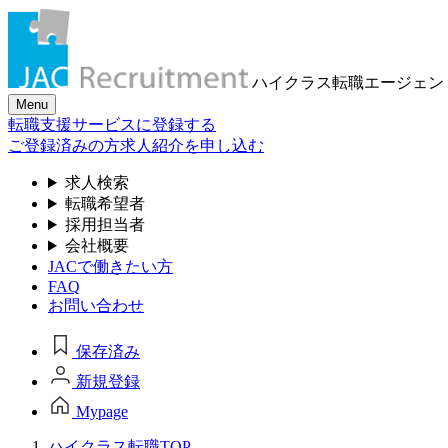
ハイクラス転職
エージェン
Menu
転職支援サービスに登録する
ご登録済みの方
求人紹介を申し込む
求人検索
転職希望者
採用担当者
会社概要
JACで働きたい方
FAQ
お問い合わせ
保存済み
新規登録
Mypage
ハイクラス転職TOP