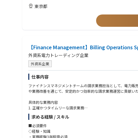
・営業部等からの与信に関する相談対応
１．定められたルールの遵守・管理に留まらず、応用的な信用リ
東京都
3.その他、直属の上長が命ずる業務および会社の定める業務
・信用リスク管理に関するルール・規定の企画・制定・改廃に携
・グループ会社のリスク管理体制構築・管理に携わった経験
【ポジションの魅力】
２．信用リスク計測に関する知識・経験があること
JERAグループは、国内電力市場での安定的な基盤を持ちつつ、
・信用格付モデルに関する基礎的な知識・理解
い、JERAにおける信用リスクの範囲は大きく広がりを見せていま
・信用リスク量の計測に関する知識があること（EAD・PD/LGD
事業の大きな変革期を迎えている場面で、信用リスク管理のある
・海外子会社とのビジネス上のやり取りの経験
・英文決算資料や契約書の読み込み
【Finance Management】Billing Operations Sp
外資系電力トレーディング企業
外資系企業
仕事内容
ファイナンスマネジメントチームの請求業務担当として、電力販
や業務改善を通じて、安定的かつ効率的な請求業務運営に貢献い
具体的な業務内容
1. 正確かつタイムリーな請求業務
・電力取引データに基づく請求書の作成
求める経験 / スキル
・請求書の発行・送付および進捗管理
・請求関連データの確認および管理
■必須要件
2. 顧客対応
◇経験・知識
・請求書に関する顧客からの問い合わせ対応
・実務経験3年程度必須