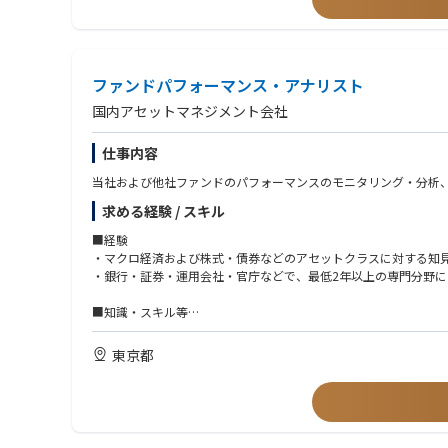
• 認可申請書類のうちアンダーライティング関連セクションの作
• 金融庁への規制届出（商品認可・料率届出等）の作成経験
• 日本の旅行保険市場における調査・競合分析
• アクチュアリーの基礎知識またはアクチュアリー試験の一部合
• 日本支店の引受ガイドライン・リスクアペタイトの策定への貢献
• 市場調査・競合分析を含む商品開発経験
• 外部アクチュアリー・コンサルティング会社との協働経験
■ 認可取得後のアンダーライティング・商品開発
ファンドパフォーマンス・アナリスト
• 旅行保険に関する再保険ストラクチャーの知識
国内アセットマネジメント会社
（アンダーライティング業務）
【求める人物像】
• 旅行保険商品の日常的なアンダーライティング業務
• 自ら手を動かす「Doer」マインド — 約款ドラフト、料率算
仕事内容
• リスク評価、引受条件の決定、アンダーライティング判断
• 書類・計算における正確性へのこだわり
• 約款・特約条項・商品関連書類の維持・更新
• 将来的に日本のアンダーライティングチームを率いるリーダー
当社および他社ファンドのパフォーマンスのモニタリング・分析
• アンダーライティング実績（損害率・保険料動向）のモニタリ
• 旅行保険の商品設計・マーケットダイナミクスに対する知的好
求める経験 / スキル
• 外部専門家（アクチュアリー、コンサルタント）と効果的に協
（商品開発・商品改定）
• 変化の多い環境で柔軟に対応し、自律的に業務を推進できる方
■経験
• 日本市場向け旅行保険新商品の開発主導
・マクロ経済および株式・債券などのアセットクラスに対する知
• 市場動向・規制変更・事業ニーズに応じた商品改定の企画・実行
・銀行・証券・運用会社・官庁などで、最低2年以上の専門分野に
• アクチュアリーと連携したプライシング・料率見直し・商品収
• 新商品・商品変更に関する金融庁への届出書類の作成・提出
■知識・スキル等
・株式・債券・外国為替市場に対する理解、マクロ経済学の知見
（プライシング・アクチュアリアル連携）
・英語あるいは中国語が問題なく読めること、会話スキルがある
• 業務委託アクチュアリーと連携した保険料率の算定・プライシ
東京都
• 料率届出書類・関連資料の作成
■その他
• クレーム実績・損害トレンドの分析によるプライシング判断へ
・チームでの協力やコミュニケーション能力があり、社内外の様
（規制対応・コンプライアンス）
• 全商品・引受実務の金融庁規制・ガイドラインへの適合確認