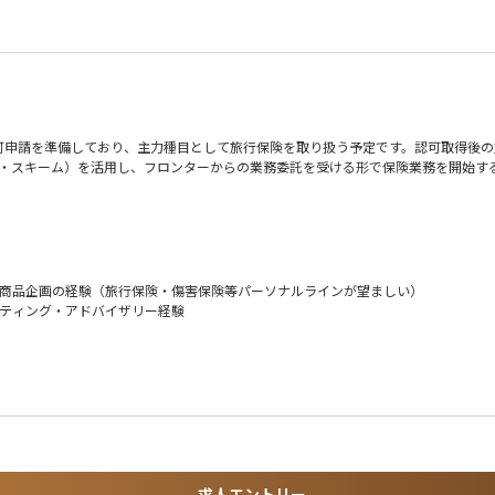
可申請を準備しており、主力種目として旅行保険を取り扱う予定です。認可取得後の
ンティング・スキーム）を活用し、フロンターからの業務委託を受ける形で保険業務を開始
icerにソリッドライン、Japan CEOにドッテッドラインでレポートします。ライセン
の作成など、実務の中核を担う「Doer」としての役割を期待しています。
す。将来的には、日本のアンダーライティングチーム全体を率いるリーダーへの成長
は商品企画の経験（旅行保険・傷害保険等パーソナルラインが望ましい）
ルティング・アドバイザリー経験
レビュー
ング分析の支援
グローバル連携あり）
ティング
率算定書類・アクチュアリアル資料の作成
求人エントリー