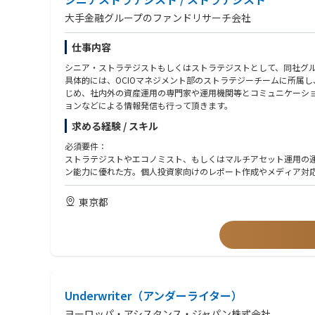
大手金融グループのファンドリサーチ会社
仕事内容
シニア・ストラテジストもしくはストラテジストとして、同社グ
具体的には、OCIOマネジメント部のストラテジーチームに所属
じめ、社内外の資産運用の専門家や運用機関等とコミュニケーシ
ョンなどによる情報発信も行って頂きます。
求める経験 / スキル
必須要件：
ストラテジストやエコノミスト、もしくはマルチアセット運用の
ン能力に優れた方。個人投資家向けのレポート作成やメディア対
東京都
Underwriter（アンダーライター）
ヨーロッパ・アシスタンス・ジャパン株式会社