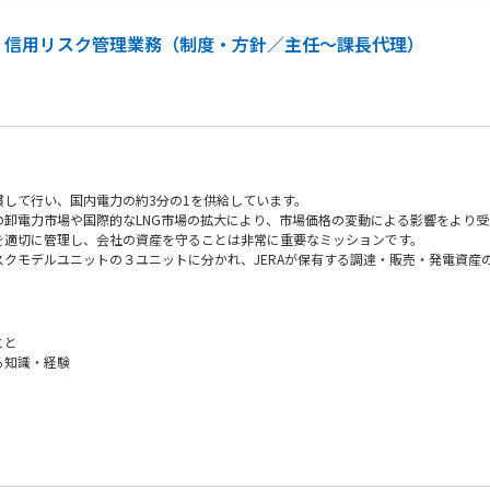
ト 信用リスク管理業務（制度・方針／主任～課長代理）
チュアリアル・規制対応事項での緊密な連携
準備）
アンダーライティングチームとの商品戦略・ガイドラインに関する連携
バック）
して行い、国内電力の約3分の1を供給しています。
卸電力市場や国際的なLNG市場の拡大により、市場価格の変動による影響をより受
を適切に管理し、会社の資産を守ることは非常に重要なミッションです。
クモデルユニットの３ユニットに分かれ、JERAが保有する調達・販売・発電資産
日々のリスクの計測やヘッジのオペレーションといった運用面の管理まで、３ユニッ
ーおよび外部コンサルティング会社と緊密に連携して業務を遂行します。日本支店の
チームと、信用リスク管理を行うチームに分かれますが、本ポジションは、信用リス
こと
る知識・経験
験
験があること