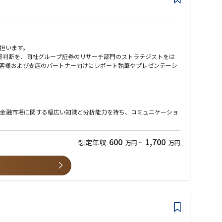
担います。
資判断を、同社グループ証券のリサーチ部門のストラテジストをは
客様および支店のパートナー向けにレポート執筆やプレゼンテーシ
金融市場に関する幅広い知識と分析能力を持ち、コミュニケーショ
600
1,700
想定年収
万円
~
万円