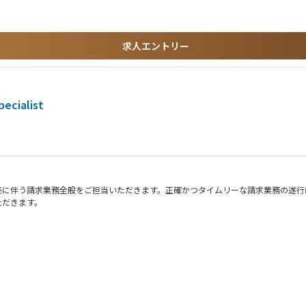
スク管理の知識・経験があること
わった経験
求人エントリー
再生エネルギーやLNG分野への新規投資・国外販売といった新たなチャレンジも行っ
す。
・VaR等）３．ビジネスレベルの英語力
べき姿を検討し、その管理体制を作り上げるという、非常にチャレンジングかつ重要
ecialist
売に伴う請求業務全般をご担当いただきます。正確かつタイムリーな請求業務の遂行
ただきます。