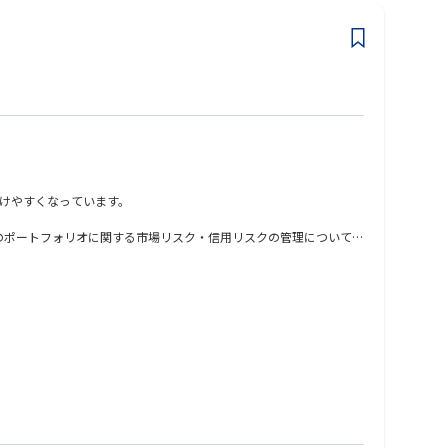
けやすくなっています。
のポートフォリオに関する市場リスク・信用リスクの管理について、
ト連携して総合的に取り組んでいます。
成長に伴い、将来的には日本のアンダーライティング機能全体を統括
ク管理チームのメンバーとして、以下のような業務に携わっていた