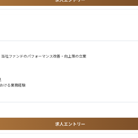
成支援
格（日本アクチュアリー会等）
定、届出書類作成を厭わない実行力
への成長意欲
、当社ファンドのパフォーマンス改善・向上策の立案
ング・分析
奇心
働できる方
見
おける業務経験
益性分析
、計量経済（統計）分析スキル
となお可
ング分析
の反映
求人エントリー
々なリクエストに柔軟かつ迅速に対応できること