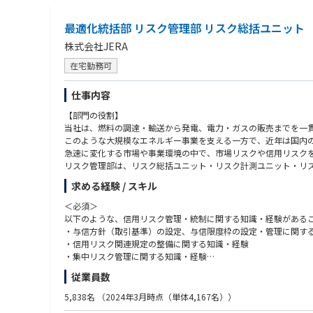
• 商品・料率に関する規制届出の作成・管理
• 旅行保険商品に影響する規制変更の継続的な把握
最適化統括部 リスク管理部 リスク総括ユニッ
（ステークホルダー連携）
株式会社JERA
• 業務委託アクチュアリー・外部コンサルティング会社とのアク
在宅勤務可
• オペレーション・損害サービス部門との連携（商品実装・業務
• リージョナルChief Insurance Officer・グローバル
仕事内容
• 営業・販売部門との連携（商品ポジショニング・市場フィード
【部門の役割】
当社は、燃料の調達・輸送から発電、電力・ガスの販売までを一貫
【レポートライン】
このような大規模なエネルギー事業を支える一方で、近年は国内の
急速に変化する市場や事業環境の中で、市場リスクや信用リスク
• Solid Line：Chief Insurance Officer, Regional
リスク管理部は、リスク総括ユニット・リスク計測ユニット・リス
• Dotted Line：CEO, Japan
管理プロセスの構築・計量モデルの開発といった基盤構築から、
求める経験 / スキル
※ ライセンス申請フェーズにおいては、業務委託アクチュアリ
【仕事内容】
＜必須＞
するリーダーへの成長を期待しています。
リスク総括ユニットは、市場リスク管理およびヘッジ管理を行う
以下のような、信用リスク管理・統制に関する知識・経験がある
だきます。
・与信方針（取引基準）の設定、与信限度枠の設定・管理に関す
・信用リスク関連規定の整備に関する知識・経験
1.信用リスク管理体制の整備
・集中リスク管理に関する知識・経験
・与信方針や取引基準の制定・改廃、与信限度枠の設定・管理
・与信審査、期中モニタリング（自己査定）等に関する知識・経
従業員数
・与信管理に関わる各種規定類の整備
2.取引先の与信評価
＜尚可＞
5,838名
（2024年3月時点（単体4,167名））
・新規取引時の与信評価と、期中モニタリング
以下のような、信用リスク管理・統制に関する応用的な知識・経