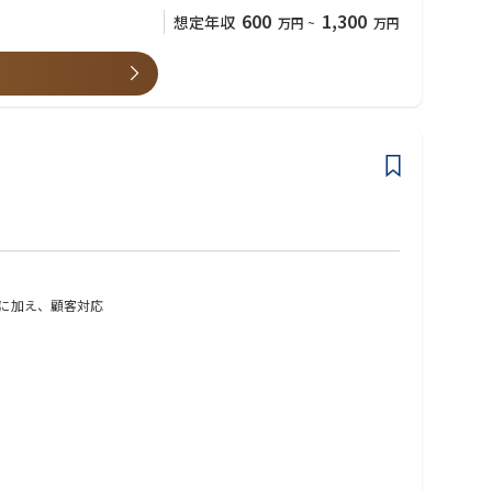
600
1,300
想定年収
万円
~
万円
ています。国内電力販売市場の自由化と、LNG販売市場の拡大に伴
なポジションです。
に加え、顧客対応