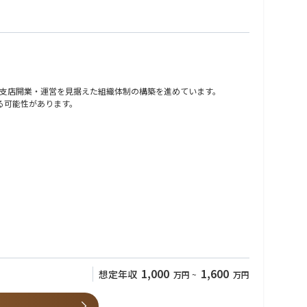
支店開業・運営を見据えた組織体制の構築を進めています。
する可能性があります。
ス申請フェーズにおいては、業務委託のアクチュアリーや外部コンサルティング
を期待しています。
1,000
1,600
想定年収
万円
~
万円