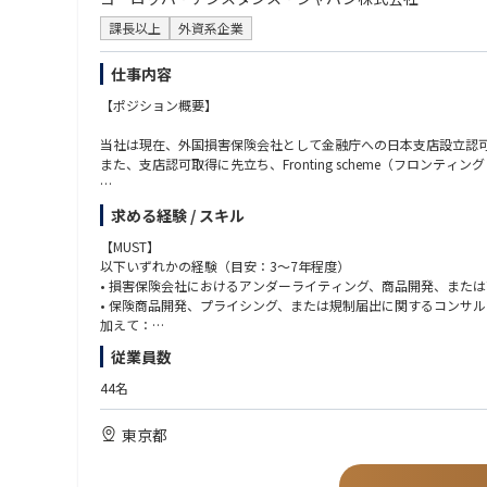
課長以上
外資系企業
仕事内容
【ポジション概要】
当社は現在、外国損害保険会社として金融庁への日本支店設立認
また、支店認可取得に先立ち、Fronting scheme（フロ
本ポジションは、リージョナルのChief Insurance Off
求める経験 / スキル
会社と連携しながら、約款等の書類作成、料率算定、規制対応書類
業務スコープには日本市場向けの商品開発・商品改定も含まれま
【MUST】
以下いずれかの経験（目安：3〜7年程度）
【主な業務内容】
• 損害保険会社におけるアンダーライティング、商品開発、また
• 保険商品開発、プライシング、または規制届出に関するコンサ
■ フロンティング・フェーズにおけるアンダーライティング支援
加えて：
• フロンティング・スキームに基づく旅行保険商品の設計支援
• 約款または規制届出書類のドラフティング実務経験
従業員数
• フロンティング商品の約款・特約条項・関連書類のドラフト・
• 保険料率算定・プライシングの基礎的理解
• 業務委託アクチュアリーと連携した保険料率の算定・プライシ
• 高いドキュメンテーション力および分析力
44名
• フロンターとの商品仕様・引受ガイドラインに関する調整
• Excelを用いたデータ分析・プライシング支援スキル
• 日本語ネイティブレベル／英語ビジネスレベル（リージョン・
東京都
■ 認可申請フェーズにおける商品・規制書類作成
• 金融庁認可申請に向けた約款（普通保険約款・特約）のドラフ
【歓迎要件】
• 業務委託アクチュアリー・コンサルティング会社と連携した料
• 旅行保険・傷害保険・医療保険のアンダーライティング経験