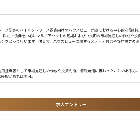
ループ証券のハイネットワース顧客向けのハウスビュー策定における中心的な役割を
し、株式・債券を中心にマルチアセットの短期および中長期の市場見通しの作成や投
ョンをとって行います。併せて、ハウスビューに関するメディア対応や野村證券のお
運用担当者として市場見通しの作成や投資判断、情報発信に携わったことのある方。
応経験があれば尚可。
求人エントリー