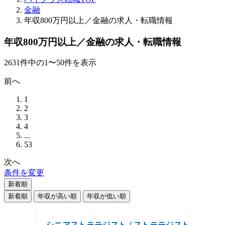
金融
年収800万円以上／金融の求人・転職情報
年収800万円以上／金融の求人・転職情報
2631
件
中の
1
〜
50
件を表示
前へ
1
2
3
4
...
53
次へ
条件を変更
新着順
新着順
年収が高い順
年収が低い順
シニアストラテジスト / ストラテジスト