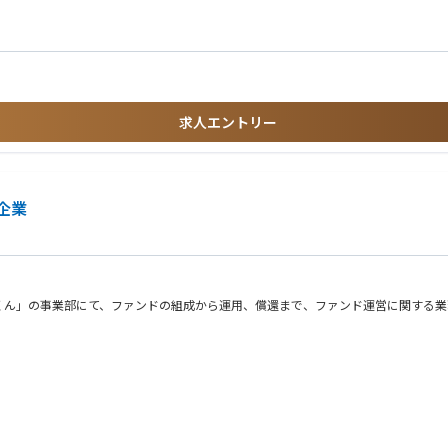
に抵抗の無い方。臨機応変に対応いただける方
求人エントリー
企業
くん」の事業部にて、ファンドの組成から運用、償還まで、ファンド運営に関する業