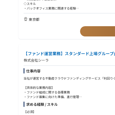
・請求内容の確認・調整に関する顧客対応
◇スキル
・関連部署と連携した請求関連事項への対応
・バックオフィス業務に関連する経験
3. 請求業務の効率化
・中級レベルの英語力
・請求業務フローの見直しおよび改善提案
・Microsoft Word、Excelを含むMS Officeツールの操作スキル
東京都
・業務効率化・品質向上に向けた施策の推進
◇マインド面
4. その他の業務
・自律的に業務を遂行できること。ハンズオンで仕事をすること
・卸売電力取引に関する請求業務のサポート
・優れたコミュニケーション能力と異文化理解力
・顧客情報（主に連絡先情報）の管理・更新
・柔軟性があり、チームワークを重視できること
・チーム内外の関係者との連携・調整業務
・変化が速くダイナミックなビジネス環境に適応できること
・その他、上記業務に付随する関連業務
・色々な事にチャレンジする気持ちがあること
【ファンド運営業務】スタンダード上場グループ
■歓迎要件
◇経験・知識
株式会社シーラ
・小売電気事業者または電力取引会社での勤務経験があれば尚可
◇スキル
仕事内容
・PC操作に習熟していることが望ましい
当社が運営する不動産クラウドファンディングサービス「利回り
【具体的な業務内容】
・ファンド組成に関する各種業務
・ファンド募集に向けた準備、進行管理
・契約締結前書面、契約成立時書面等の作成・確認
求める経験 / スキル
・ファンドの期中管理
・配当、償還に関する業務
【必須】